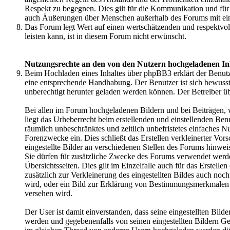
Respekt zu begegnen. Dies gilt für die Kommunikation und fü
auch Äußerungen über Menschen außerhalb des Forums mit ei
Das Forum legt Wert auf einen wertschätzenden und respektvo
leisten kann, ist in diesem Forum nicht erwünscht.
Nutzungsrechte an den von den Nutzern hochgeladenen In
Beim Hochladen eines Inhaltes über phpBB3 erklärt der Benutzer
eine entsprechende Handhabung. Der Benutzer ist sich bewusst,
unberechtigt herunter geladen werden können. Der Betreiber ü
Bei allen im Forum hochgeladenen Bildern und bei Beiträgen, 
liegt das Urheberrecht beim erstellenden und einstellenden Ben
räumlich unbeschränktes und zeitlich unbefristetes einfaches 
Forenzwecke ein. Dies schließt das Erstellen verkleinerter Vors
eingestellte Bilder an verschiedenen Stellen des Forums hinwei
Sie dürfen für zusätzliche Zwecke des Forums verwendet werden
Übersichtsseiten. Dies gilt im Einzelfalle auch für das Erstell
zusätzlich zur Verkleinerung des eingestellten Bildes auch noc
wird, oder ein Bild zur Erklärung von Bestimmungsmerkmale
versehen wird.
Der User ist damit einverstanden, dass seine eingestellten Bild
werden und gegebenenfalls von seinen eingestellten Bildern Ge