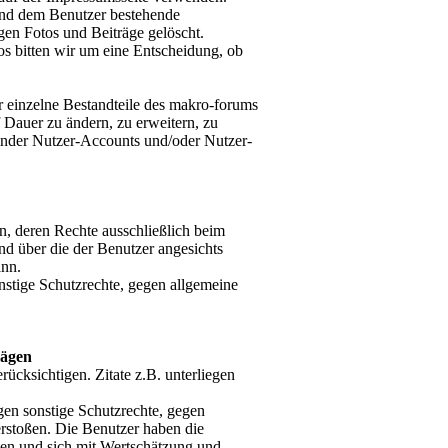
und dem Benutzer bestehende
gen Fotos und Beiträge gelöscht.
tos bitten wir um eine Entscheidung, ob
er einzelne Bestandteile des makro-forums
 Dauer zu ändern, zu erweitern, zu
ender Nutzer-Accounts und/oder Nutzer-
en, deren Rechte ausschließlich beim
und über die der Benutzer angesichts
ann.
nstige Schutzrechte, gegen allgemeine
rägen
rücksichtigen. Zitate z.B. unterliegen
gen sonstige Schutzrechte, gegen
erstoßen. Die Benutzer haben die
ten und sich mit Wertschätzung und