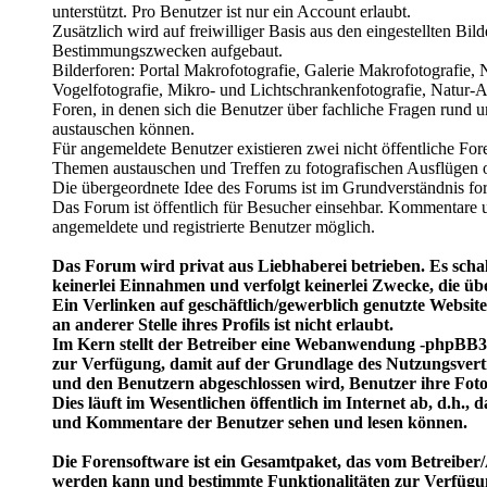
unterstützt. Pro Benutzer ist nur ein Account erlaubt.
Zusätzlich wird auf freiwilliger Basis aus den eingestellten Bil
Bestimmungszwecken aufgebaut.
Bilderforen: Portal Makrofotografie, Galerie Makrofotografie,
Vogelfotografie, Mikro- und Lichtschrankenfotografie, Natur-Ar
Foren, in denen sich die Benutzer über fachliche Fragen rund 
austauschen können.
Für angemeldete Benutzer existieren zwei nicht öffentliche Fore
Themen austauschen und Treffen zu fotografischen Ausflügen 
Die übergeordnete Idee des Forums ist im Grundverständnis for
Das Forum ist öffentlich für Besucher einsehbar. Kommentare u
angemeldete und registrierte Benutzer möglich.
Das Forum wird privat aus Liebhaberei betrieben. Es schal
keinerlei Einnahmen und verfolgt keinerlei Zwecke, die üb
Ein Verlinken auf geschäftlich/gewerblich genutzte Website
an anderer Stelle ihres Profils ist nicht erlaubt.
Im Kern stellt der Betreiber eine Webanwendung -phpBB3 
zur Verfügung, damit auf der Grundlage des Nutzungsvert
und den Benutzern abgeschlossen wird, Benutzer ihre Fot
Dies läuft im Wesentlichen öffentlich im Internet ab, d.h.,
und Kommentare der Benutzer sehen und lesen können.
Die Forensoftware ist ein Gesamtpaket, das vom Betreiber/
werden kann und bestimmte Funktionalitäten zur Verfügun