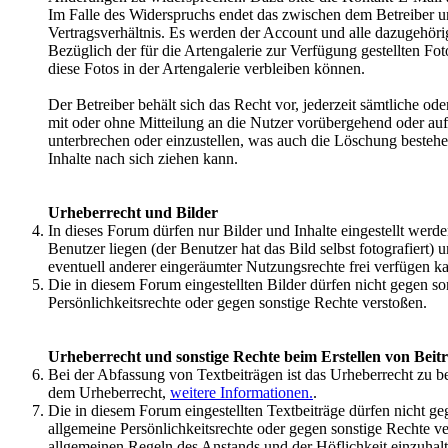
Im Falle des Widerspruchs endet das zwischen dem Betreiber 
Vertragsverhältnis. Es werden der Account und alle dazugehöri
Bezüglich der für die Artengalerie zur Verfügung gestellten Fo
diese Fotos in der Artengalerie verbleiben können.
Der Betreiber behält sich das Recht vor, jederzeit sämtliche od
mit oder ohne Mitteilung an die Nutzer vorübergehend oder auf
unterbrechen oder einzustellen, was auch die Löschung besteh
Inhalte nach sich ziehen kann.
Urheberrecht und Bilder
In dieses Forum dürfen nur Bilder und Inhalte eingestellt werd
Benutzer liegen (der Benutzer hat das Bild selbst fotografiert) 
eventuell anderer eingeräumter Nutzungsrechte frei verfügen k
Die in diesem Forum eingestellten Bilder dürfen nicht gegen so
Persönlichkeitsrechte oder gegen sonstige Rechte verstoßen.
Urheberrecht und sonstige Rechte beim Erstellen von Beit
Bei der Abfassung von Textbeiträgen ist das Urheberrecht zu be
dem Urheberrecht,
weitere Informationen.
.
Die in diesem Forum eingestellten Textbeiträge dürfen nicht ge
allgemeine Persönlichkeitsrechte oder gegen sonstige Rechte v
allgemeinen Regeln des Anstands und der Höflichkeit einzuhal