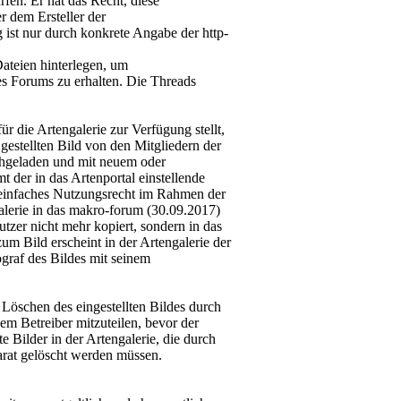
en. Er hat das Recht, diese
r dem Ersteller der
 ist nur durch konkrete Angabe der http-
teien hinterlegen, um
es Forums zu erhalten. Die Threads
ür die Artengalerie zur Verfügung stellt,
gestellten Bild von den Mitgliedern der
hgeladen und mit neuem oder
 der in das Artenportal einstellende
s einfaches Nutzungsrecht im Rahmen der
alerie in das makro-forum (30.09.2017)
tzer nicht mehr kopiert, sondern in das
m Bild erscheint in der Artengalerie der
ograf des Bildes mit seinem
Löschen des eingestellten Bildes durch
em Betreiber mitzuteilen, bevor der
e Bilder in der Artengalerie, die durch
rat gelöscht werden müssen.