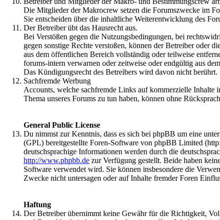
Betreiber und Mitglieder der Makro- und Bestimmungscrew arbe
Die Mitglieder der Makrocrew setzen die Forumszwecke im F
Sie entscheiden über die inhaltliche Weiterentwicklung des F
Der Betreiber übt das Hausrecht aus.
Bei Verstößen gegen die Nutzungsbedingungen, bei rechtswidri
gegen sonstige Rechte verstoßen, können der Betreiber oder di
aus dem öffentlichen Bereich vollständig oder teilweise entfer
forums-intern verwarnen oder zeitweise oder endgültig aus de
Das Kündigungsrecht des Betreibers wird davon nicht berührt.
Sachfremde Werbung
Accounts, welche sachfremde Links auf kommerzielle Inhalte i
Thema unseres Forums zu tun haben, können ohne Rücksprach
General Public License
Du nimmst zur Kenntnis, dass es sich bei phpBB um eine unte
(GPL) bereitgestellte Foren-Software von phpBB Limited (htt
deutschsprachige Informationen werden durch die deutschspra
http://www.phpbb.de
zur Verfügung gestellt. Beide haben keine
Software verwendet wird. Sie können insbesondere die Verwen
Zwecke nicht untersagen oder auf Inhalte fremder Foren Einfl
Haftung
Der Betreiber übernimmt keine Gewähr für die Richtigkeit, Volls