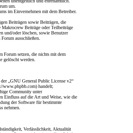
iten unentgeltlich und ehrenamtlich.
orum um.
orums im Einvernehmen mit dem Betreiber.
gen Beiträgen sowie Beiträgen, die
e Makrocrew Beiträge oder Teilbeiträge
nen und/oder löschen, sowie Benutzer
m Forum ausschließen.
m Forum setzen, die nichts mit dem
e gelöscht werden.
r der „GNU General Public License v2“
p://www.phpbb.com) handelt;
chige Community unter
n Einfluss auf die Art und Weise, wie die
dung der Software für bestimmte
uss nehmen.
tändigkeit, Verlässlichkeit, Aktualität