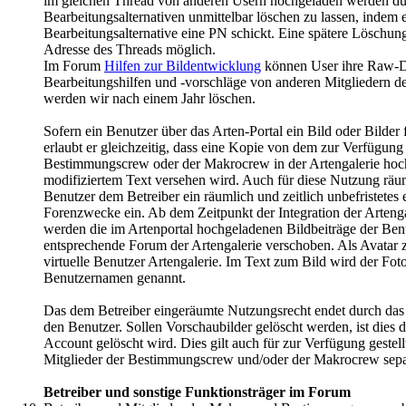
im gleichen Thread von anderen Usern hochgeladen werden dürf
Bearbeitungsalternativen unmittelbar löschen zu lassen, indem e
Bearbeitungsalternative eine PN schickt. Eine spätere Löschung
Adresse des Threads möglich.
Im Forum
Hilfen zur Bildentwicklung
können User ihre Raw-Da
Bearbeitungshilfen und -vorschläge von anderen Mitgliedern d
werden wir nach einem Jahr löschen.
Sofern ein Benutzer über das Arten-Portal ein Bild oder Bilder f
erlaubt er gleichzeitig, dass eine Kopie von dem zur Verfügung 
Bestimmungscrew oder der Makrocrew in der Artengalerie hoc
modifiziertem Text versehen wird. Auch für diese Nutzung räumt
Benutzer dem Betreiber ein räumlich und zeitlich unbefristete
Forenzwecke ein. Ab dem Zeitpunkt der Integration der Arteng
werden die im Artenportal hochgeladenen Bildbeiträge der Benu
entsprechende Forum der Artengalerie verschoben. Als Avatar zu
virtuelle Benutzer Artengalerie. Im Text zum Bild wird der Fot
Benutzernamen genannt.
Das dem Betreiber eingeräumte Nutzungsrecht endet durch das 
den Benutzer. Sollen Vorschaubilder gelöscht werden, ist dies d
Account gelöscht wird. Dies gilt auch für zur Verfügung gestellt
Mitglieder der Bestimmungscrew und/oder der Makrocrew sepa
Betreiber und sonstige Funktionsträger im Forum