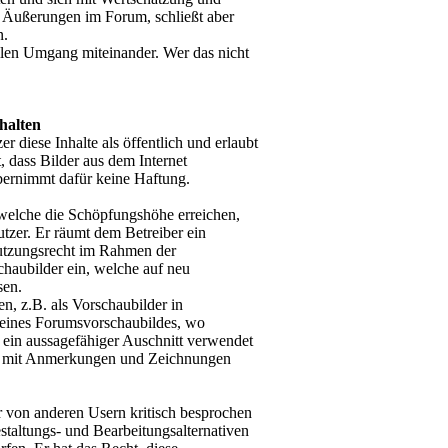
r Äußerungen im Forum, schließt aber
n.
llen Umgang miteinander. Wer das nicht
halten
 diese Inhalte als öffentlich und erlaubt
 dass Bilder aus dem Internet
bernimmt dafür keine Haftung.
welche die Schöpfungshöhe erreichen,
utzer. Er räumt dem Betreiber ein
Nutzungsrecht im Rahmen der
chaubilder ein, welche auf neu
sen.
, z.B. als Vorschaubilder in
en eines Forumsvorschaubildes, wo
h ein aussagefähiger Auschnitt verwendet
n mit Anmerkungen und Zeichnungen
er von anderen Usern kritisch besprochen
staltungs- und Bearbeitungsalternativen