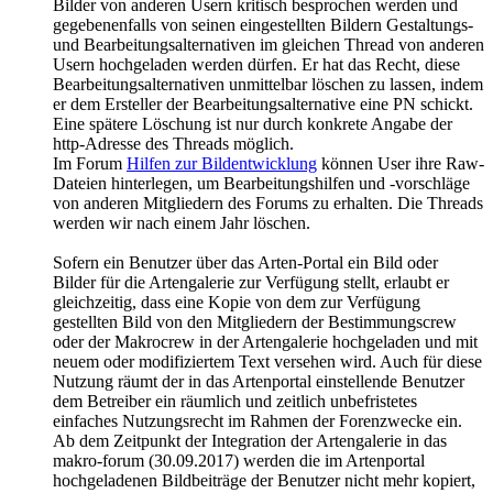
Bilder von anderen Usern kritisch besprochen werden und
gegebenenfalls von seinen eingestellten Bildern Gestaltungs-
und Bearbeitungsalternativen im gleichen Thread von anderen
Usern hochgeladen werden dürfen. Er hat das Recht, diese
Bearbeitungsalternativen unmittelbar löschen zu lassen, indem
er dem Ersteller der Bearbeitungsalternative eine PN schickt.
Eine spätere Löschung ist nur durch konkrete Angabe der
http-Adresse des Threads möglich.
Im Forum
Hilfen zur Bildentwicklung
können User ihre Raw-
Dateien hinterlegen, um Bearbeitungshilfen und -vorschläge
von anderen Mitgliedern des Forums zu erhalten. Die Threads
werden wir nach einem Jahr löschen.
Sofern ein Benutzer über das Arten-Portal ein Bild oder
Bilder für die Artengalerie zur Verfügung stellt, erlaubt er
gleichzeitig, dass eine Kopie von dem zur Verfügung
gestellten Bild von den Mitgliedern der Bestimmungscrew
oder der Makrocrew in der Artengalerie hochgeladen und mit
neuem oder modifiziertem Text versehen wird. Auch für diese
Nutzung räumt der in das Artenportal einstellende Benutzer
dem Betreiber ein räumlich und zeitlich unbefristetes
einfaches Nutzungsrecht im Rahmen der Forenzwecke ein.
Ab dem Zeitpunkt der Integration der Artengalerie in das
makro-forum (30.09.2017) werden die im Artenportal
hochgeladenen Bildbeiträge der Benutzer nicht mehr kopiert,