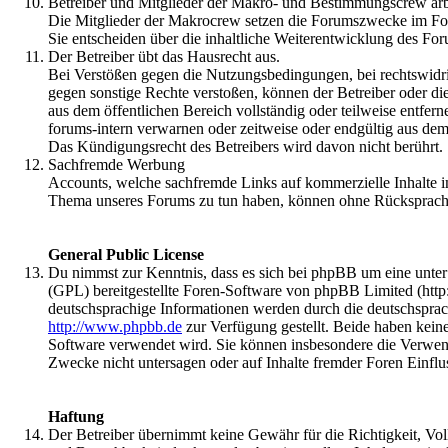
Betreiber und Mitglieder der Makro- und Bestimmungscrew arbe
Die Mitglieder der Makrocrew setzen die Forumszwecke im F
Sie entscheiden über die inhaltliche Weiterentwicklung des F
Der Betreiber übt das Hausrecht aus.
Bei Verstößen gegen die Nutzungsbedingungen, bei rechtswidri
gegen sonstige Rechte verstoßen, können der Betreiber oder di
aus dem öffentlichen Bereich vollständig oder teilweise entfer
forums-intern verwarnen oder zeitweise oder endgültig aus de
Das Kündigungsrecht des Betreibers wird davon nicht berührt.
Sachfremde Werbung
Accounts, welche sachfremde Links auf kommerzielle Inhalte i
Thema unseres Forums zu tun haben, können ohne Rücksprach
General Public License
Du nimmst zur Kenntnis, dass es sich bei phpBB um eine unte
(GPL) bereitgestellte Foren-Software von phpBB Limited (htt
deutschsprachige Informationen werden durch die deutschspra
http://www.phpbb.de
zur Verfügung gestellt. Beide haben keine
Software verwendet wird. Sie können insbesondere die Verwen
Zwecke nicht untersagen oder auf Inhalte fremder Foren Einfl
Haftung
Der Betreiber übernimmt keine Gewähr für die Richtigkeit, Volls