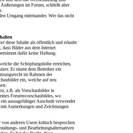
r Äußerungen im Forum, schließt aber
n.
llen Umgang miteinander. Wer das nicht
halten
 diese Inhalte als öffentlich und erlaubt
 dass Bilder aus dem Internet
bernimmt dafür keine Haftung.
welche die Schöpfungshöhe erreichen,
utzer. Er räumt dem Betreiber ein
Nutzungsrecht im Rahmen der
chaubilder ein, welche auf neu
sen.
, z.B. als Vorschaubilder in
en eines Forumsvorschaubildes, wo
h ein aussagefähiger Auschnitt verwendet
n mit Anmerkungen und Zeichnungen
er von anderen Usern kritisch besprochen
staltungs- und Bearbeitungsalternativen