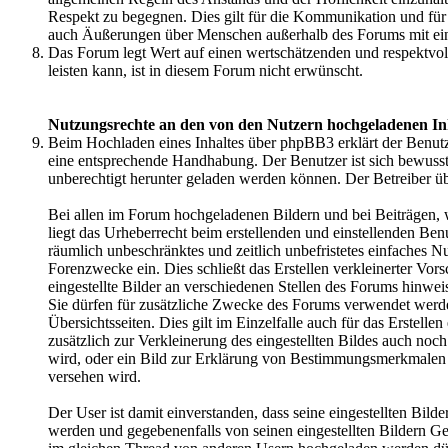
Respekt zu begegnen. Dies gilt für die Kommunikation und fü
auch Äußerungen über Menschen außerhalb des Forums mit ei
Das Forum legt Wert auf einen wertschätzenden und respektvo
leisten kann, ist in diesem Forum nicht erwünscht.
Nutzungsrechte an den von den Nutzern hochgeladenen In
Beim Hochladen eines Inhaltes über phpBB3 erklärt der Benutzer
eine entsprechende Handhabung. Der Benutzer ist sich bewusst,
unberechtigt herunter geladen werden können. Der Betreiber ü
Bei allen im Forum hochgeladenen Bildern und bei Beiträgen, 
liegt das Urheberrecht beim erstellenden und einstellenden Ben
räumlich unbeschränktes und zeitlich unbefristetes einfaches 
Forenzwecke ein. Dies schließt das Erstellen verkleinerter Vors
eingestellte Bilder an verschiedenen Stellen des Forums hinwei
Sie dürfen für zusätzliche Zwecke des Forums verwendet werden
Übersichtsseiten. Dies gilt im Einzelfalle auch für das Erstell
zusätzlich zur Verkleinerung des eingestellten Bildes auch noc
wird, oder ein Bild zur Erklärung von Bestimmungsmerkmale
versehen wird.
Der User ist damit einverstanden, dass seine eingestellten Bild
werden und gegebenenfalls von seinen eingestellten Bildern Ge