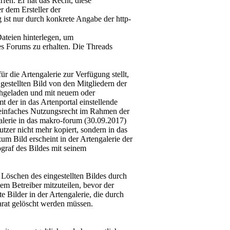
en. Er hat das Recht, diese
r dem Ersteller der
 ist nur durch konkrete Angabe der http-
teien hinterlegen, um
es Forums zu erhalten. Die Threads
ür die Artengalerie zur Verfügung stellt,
gestellten Bild von den Mitgliedern der
hgeladen und mit neuem oder
 der in das Artenportal einstellende
s einfaches Nutzungsrecht im Rahmen der
alerie in das makro-forum (30.09.2017)
tzer nicht mehr kopiert, sondern in das
m Bild erscheint in der Artengalerie der
ograf des Bildes mit seinem
Löschen des eingestellten Bildes durch
em Betreiber mitzuteilen, bevor der
e Bilder in der Artengalerie, die durch
rat gelöscht werden müssen.