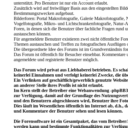
unterstützt. Pro Benutzer ist nur ein Account erlaubt.
Zusätzlich wird auf freiwilliger Basis aus den eingestellten Bil
Bestimmungszwecken aufgebaut.
Bilderforen: Portal Makrofotografie, Galerie Makrofotografie,
Vogelfotografie, Mikro- und Lichtschrankenfotografie, Natur-Ar
Foren, in denen sich die Benutzer über fachliche Fragen rund 
austauschen können.
Für angemeldete Benutzer existieren zwei nicht öffentliche Fore
Themen austauschen und Treffen zu fotografischen Ausflügen 
Die übergeordnete Idee des Forums ist im Grundverständnis for
Das Forum ist öffentlich für Besucher einsehbar. Kommentare u
angemeldete und registrierte Benutzer möglich.
Das Forum wird privat aus Liebhaberei betrieben. Es schal
keinerlei Einnahmen und verfolgt keinerlei Zwecke, die üb
Ein Verlinken auf geschäftlich/gewerblich genutzte Website
an anderer Stelle ihres Profils ist nicht erlaubt.
Im Kern stellt der Betreiber eine Webanwendung -phpBB3 
zur Verfügung, damit auf der Grundlage des Nutzungsvert
und den Benutzern abgeschlossen wird, Benutzer ihre Fot
Dies läuft im Wesentlichen öffentlich im Internet ab, d.h.,
und Kommentare der Benutzer sehen und lesen können.
Die Forensoftware ist ein Gesamtpaket, das vom Betreiber/
werden kann und bestimmte Funktionalitäten zur Verfügun