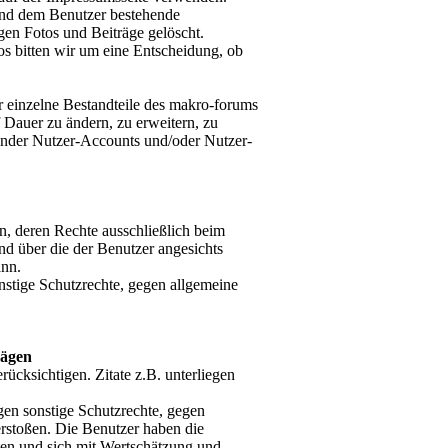
und dem Benutzer bestehende
gen Fotos und Beiträge gelöscht.
tos bitten wir um eine Entscheidung, ob
er einzelne Bestandteile des makro-forums
 Dauer zu ändern, zu erweitern, zu
ender Nutzer-Accounts und/oder Nutzer-
en, deren Rechte ausschließlich beim
und über die der Benutzer angesichts
ann.
nstige Schutzrechte, gegen allgemeine
rägen
rücksichtigen. Zitate z.B. unterliegen
gen sonstige Schutzrechte, gegen
erstoßen. Die Benutzer haben die
ten und sich mit Wertschätzung und