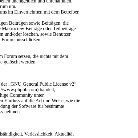
iten unentgeltlich und ehrenamtlich.
orum um.
orums im Einvernehmen mit dem Betreiber.
gen Beiträgen sowie Beiträgen, die
e Makrocrew Beiträge oder Teilbeiträge
nen und/oder löschen, sowie Benutzer
m Forum ausschließen.
m Forum setzen, die nichts mit dem
e gelöscht werden.
r der „GNU General Public License v2“
p://www.phpbb.com) handelt;
chige Community unter
n Einfluss auf die Art und Weise, wie die
dung der Software für bestimmte
uss nehmen.
tändigkeit, Verlässlichkeit, Aktualität