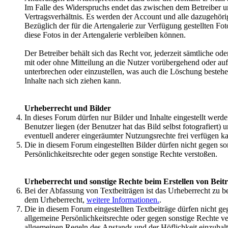
Im Falle des Widerspruchs endet das zwischen dem Betreiber 
Vertragsverhältnis. Es werden der Account und alle dazugehöri
Bezüglich der für die Artengalerie zur Verfügung gestellten Fo
diese Fotos in der Artengalerie verbleiben können.
Der Betreiber behält sich das Recht vor, jederzeit sämtliche od
mit oder ohne Mitteilung an die Nutzer vorübergehend oder auf
unterbrechen oder einzustellen, was auch die Löschung besteh
Inhalte nach sich ziehen kann.
Urheberrecht und Bilder
In dieses Forum dürfen nur Bilder und Inhalte eingestellt werd
Benutzer liegen (der Benutzer hat das Bild selbst fotografiert) 
eventuell anderer eingeräumter Nutzungsrechte frei verfügen k
Die in diesem Forum eingestellten Bilder dürfen nicht gegen so
Persönlichkeitsrechte oder gegen sonstige Rechte verstoßen.
Urheberrecht und sonstige Rechte beim Erstellen von Beit
Bei der Abfassung von Textbeiträgen ist das Urheberrecht zu be
dem Urheberrecht,
weitere Informationen.
.
Die in diesem Forum eingestellten Textbeiträge dürfen nicht ge
allgemeine Persönlichkeitsrechte oder gegen sonstige Rechte v
allgemeinen Regeln des Anstands und der Höflichkeit einzuhal