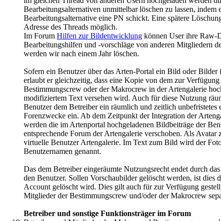
im gleichen Thread von anderen Usern hochgeladen werden dürf
Bearbeitungsalternativen unmittelbar löschen zu lassen, indem e
Bearbeitungsalternative eine PN schickt. Eine spätere Löschung
Adresse des Threads möglich.
Im Forum
Hilfen zur Bildentwicklung
können User ihre Raw-Da
Bearbeitungshilfen und -vorschläge von anderen Mitgliedern d
werden wir nach einem Jahr löschen.
Sofern ein Benutzer über das Arten-Portal ein Bild oder Bilder f
erlaubt er gleichzeitig, dass eine Kopie von dem zur Verfügung 
Bestimmungscrew oder der Makrocrew in der Artengalerie hoc
modifiziertem Text versehen wird. Auch für diese Nutzung räumt
Benutzer dem Betreiber ein räumlich und zeitlich unbefristete
Forenzwecke ein. Ab dem Zeitpunkt der Integration der Arteng
werden die im Artenportal hochgeladenen Bildbeiträge der Benu
entsprechende Forum der Artengalerie verschoben. Als Avatar zu
virtuelle Benutzer Artengalerie. Im Text zum Bild wird der Fot
Benutzernamen genannt.
Das dem Betreiber eingeräumte Nutzungsrecht endet durch das 
den Benutzer. Sollen Vorschaubilder gelöscht werden, ist dies d
Account gelöscht wird. Dies gilt auch für zur Verfügung gestellt
Mitglieder der Bestimmungscrew und/oder der Makrocrew sepa
Betreiber und sonstige Funktionsträger im Forum