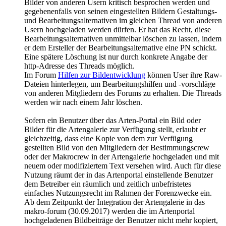
Bilder von anderen Usern kritisch besprochen werden und
gegebenenfalls von seinen eingestellten Bildern Gestaltungs-
und Bearbeitungsalternativen im gleichen Thread von anderen
Usern hochgeladen werden dürfen. Er hat das Recht, diese
Bearbeitungsalternativen unmittelbar löschen zu lassen, indem
er dem Ersteller der Bearbeitungsalternative eine PN schickt.
Eine spätere Löschung ist nur durch konkrete Angabe der
http-Adresse des Threads möglich.
Im Forum
Hilfen zur Bildentwicklung
können User ihre Raw-
Dateien hinterlegen, um Bearbeitungshilfen und -vorschläge
von anderen Mitgliedern des Forums zu erhalten. Die Threads
werden wir nach einem Jahr löschen.
Sofern ein Benutzer über das Arten-Portal ein Bild oder
Bilder für die Artengalerie zur Verfügung stellt, erlaubt er
gleichzeitig, dass eine Kopie von dem zur Verfügung
gestellten Bild von den Mitgliedern der Bestimmungscrew
oder der Makrocrew in der Artengalerie hochgeladen und mit
neuem oder modifiziertem Text versehen wird. Auch für diese
Nutzung räumt der in das Artenportal einstellende Benutzer
dem Betreiber ein räumlich und zeitlich unbefristetes
einfaches Nutzungsrecht im Rahmen der Forenzwecke ein.
Ab dem Zeitpunkt der Integration der Artengalerie in das
makro-forum (30.09.2017) werden die im Artenportal
hochgeladenen Bildbeiträge der Benutzer nicht mehr kopiert,