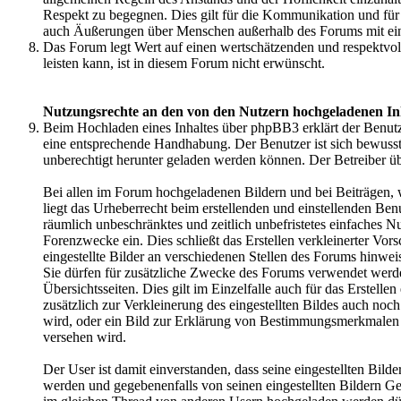
Respekt zu begegnen. Dies gilt für die Kommunikation und fü
auch Äußerungen über Menschen außerhalb des Forums mit ei
Das Forum legt Wert auf einen wertschätzenden und respektvo
leisten kann, ist in diesem Forum nicht erwünscht.
Nutzungsrechte an den von den Nutzern hochgeladenen In
Beim Hochladen eines Inhaltes über phpBB3 erklärt der Benutzer
eine entsprechende Handhabung. Der Benutzer ist sich bewusst,
unberechtigt herunter geladen werden können. Der Betreiber ü
Bei allen im Forum hochgeladenen Bildern und bei Beiträgen, 
liegt das Urheberrecht beim erstellenden und einstellenden Ben
räumlich unbeschränktes und zeitlich unbefristetes einfaches 
Forenzwecke ein. Dies schließt das Erstellen verkleinerter Vors
eingestellte Bilder an verschiedenen Stellen des Forums hinwei
Sie dürfen für zusätzliche Zwecke des Forums verwendet werden
Übersichtsseiten. Dies gilt im Einzelfalle auch für das Erstell
zusätzlich zur Verkleinerung des eingestellten Bildes auch noc
wird, oder ein Bild zur Erklärung von Bestimmungsmerkmale
versehen wird.
Der User ist damit einverstanden, dass seine eingestellten Bild
werden und gegebenenfalls von seinen eingestellten Bildern Ge