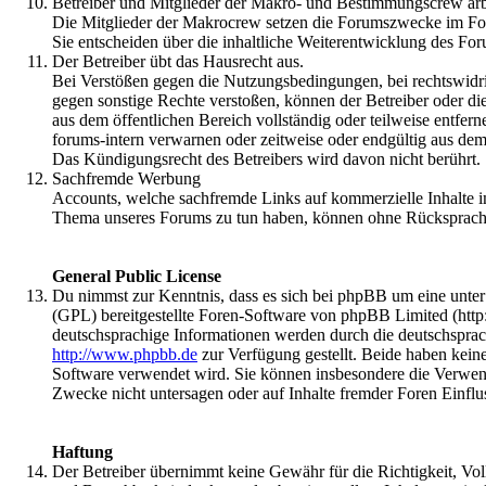
Betreiber und Mitglieder der Makro- und Bestimmungscrew arbe
Die Mitglieder der Makrocrew setzen die Forumszwecke im F
Sie entscheiden über die inhaltliche Weiterentwicklung des F
Der Betreiber übt das Hausrecht aus.
Bei Verstößen gegen die Nutzungsbedingungen, bei rechtswidri
gegen sonstige Rechte verstoßen, können der Betreiber oder di
aus dem öffentlichen Bereich vollständig oder teilweise entfer
forums-intern verwarnen oder zeitweise oder endgültig aus de
Das Kündigungsrecht des Betreibers wird davon nicht berührt.
Sachfremde Werbung
Accounts, welche sachfremde Links auf kommerzielle Inhalte i
Thema unseres Forums zu tun haben, können ohne Rücksprach
General Public License
Du nimmst zur Kenntnis, dass es sich bei phpBB um eine unte
(GPL) bereitgestellte Foren-Software von phpBB Limited (htt
deutschsprachige Informationen werden durch die deutschspra
http://www.phpbb.de
zur Verfügung gestellt. Beide haben keine
Software verwendet wird. Sie können insbesondere die Verwen
Zwecke nicht untersagen oder auf Inhalte fremder Foren Einfl
Haftung
Der Betreiber übernimmt keine Gewähr für die Richtigkeit, Volls