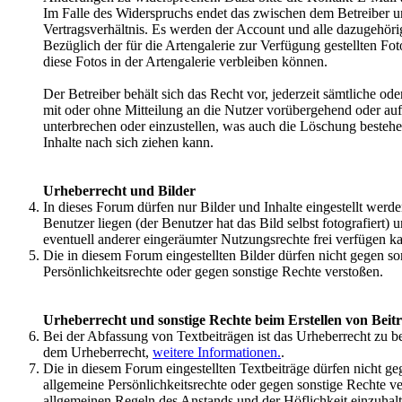
Im Falle des Widerspruchs endet das zwischen dem Betreiber 
Vertragsverhältnis. Es werden der Account und alle dazugehöri
Bezüglich der für die Artengalerie zur Verfügung gestellten Fo
diese Fotos in der Artengalerie verbleiben können.
Der Betreiber behält sich das Recht vor, jederzeit sämtliche od
mit oder ohne Mitteilung an die Nutzer vorübergehend oder auf
unterbrechen oder einzustellen, was auch die Löschung besteh
Inhalte nach sich ziehen kann.
Urheberrecht und Bilder
In dieses Forum dürfen nur Bilder und Inhalte eingestellt werd
Benutzer liegen (der Benutzer hat das Bild selbst fotografiert) 
eventuell anderer eingeräumter Nutzungsrechte frei verfügen k
Die in diesem Forum eingestellten Bilder dürfen nicht gegen so
Persönlichkeitsrechte oder gegen sonstige Rechte verstoßen.
Urheberrecht und sonstige Rechte beim Erstellen von Beit
Bei der Abfassung von Textbeiträgen ist das Urheberrecht zu be
dem Urheberrecht,
weitere Informationen.
.
Die in diesem Forum eingestellten Textbeiträge dürfen nicht ge
allgemeine Persönlichkeitsrechte oder gegen sonstige Rechte v
allgemeinen Regeln des Anstands und der Höflichkeit einzuhal