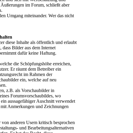
r Äußerungen im Forum, schließt aber
n.
llen Umgang miteinander. Wer das nicht
halten
 diese Inhalte als öffentlich und erlaubt
 dass Bilder aus dem Internet
bernimmt dafür keine Haftung.
welche die Schöpfungshöhe erreichen,
utzer. Er räumt dem Betreiber ein
Nutzungsrecht im Rahmen der
chaubilder ein, welche auf neu
sen.
, z.B. als Vorschaubilder in
en eines Forumsvorschaubildes, wo
h ein aussagefähiger Auschnitt verwendet
n mit Anmerkungen und Zeichnungen
er von anderen Usern kritisch besprochen
staltungs- und Bearbeitungsalternativen