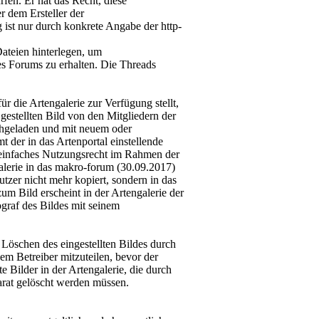
en. Er hat das Recht, diese
r dem Ersteller der
 ist nur durch konkrete Angabe der http-
teien hinterlegen, um
es Forums zu erhalten. Die Threads
ür die Artengalerie zur Verfügung stellt,
gestellten Bild von den Mitgliedern der
hgeladen und mit neuem oder
 der in das Artenportal einstellende
s einfaches Nutzungsrecht im Rahmen der
alerie in das makro-forum (30.09.2017)
tzer nicht mehr kopiert, sondern in das
m Bild erscheint in der Artengalerie der
ograf des Bildes mit seinem
Löschen des eingestellten Bildes durch
em Betreiber mitzuteilen, bevor der
e Bilder in der Artengalerie, die durch
rat gelöscht werden müssen.