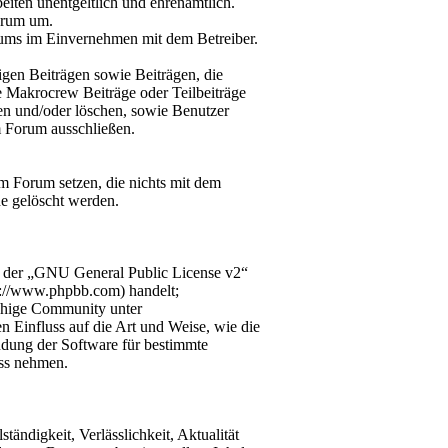
iten unentgeltlich und ehrenamtlich.
orum um.
orums im Einvernehmen mit dem Betreiber.
gen Beiträgen sowie Beiträgen, die
e Makrocrew Beiträge oder Teilbeiträge
nen und/oder löschen, sowie Benutzer
m Forum ausschließen.
m Forum setzen, die nichts mit dem
e gelöscht werden.
r der „GNU General Public License v2“
p://www.phpbb.com) handelt;
chige Community unter
n Einfluss auf die Art und Weise, wie die
dung der Software für bestimmte
uss nehmen.
tändigkeit, Verlässlichkeit, Aktualität