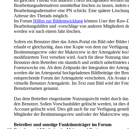
im gleichen Thread von anderen Usern hochgeladen werden dürf
Bearbeitungsalternativen unmittelbar löschen zu lassen, indem e
Bearbeitungsalternative eine PN schickt. Eine spätere Löschung
Adresse des Threads möglich.
Im Forum
Hilfen zur Bildentwicklung
können User ihre Raw-Da
Bearbeitungshilfen und -vorschläge von anderen Mitgliedern d
werden wir nach einem Jahr löschen.
Sofern ein Benutzer über das Arten-Portal ein Bild oder Bilder f
erlaubt er gleichzeitig, dass eine Kopie von dem zur Verfügung 
Bestimmungscrew oder der Makrocrew in der Artengalerie hoc
modifiziertem Text versehen wird. Auch für diese Nutzung räumt
Benutzer dem Betreiber ein räumlich und zeitlich unbefristete
Forenzwecke ein. Ab dem Zeitpunkt der Integration der Arteng
werden die im Artenportal hochgeladenen Bildbeiträge der Benu
entsprechende Forum der Artengalerie verschoben. Als Avatar zu
virtuelle Benutzer Artengalerie. Im Text zum Bild wird der Fot
Benutzernamen genannt.
Das dem Betreiber eingeräumte Nutzungsrecht endet durch das 
den Benutzer. Sollen Vorschaubilder gelöscht werden, ist dies d
Account gelöscht wird. Dies gilt auch für zur Verfügung gestellt
Mitglieder der Bestimmungscrew und/oder der Makrocrew sepa
Betreiber und sonstige Funktionsträger im Forum