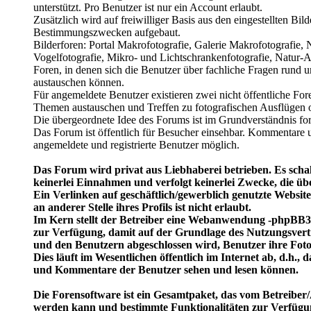
unterstützt. Pro Benutzer ist nur ein Account erlaubt.
Zusätzlich wird auf freiwilliger Basis aus den eingestellten Bil
Bestimmungszwecken aufgebaut.
Bilderforen: Portal Makrofotografie, Galerie Makrofotografie,
Vogelfotografie, Mikro- und Lichtschrankenfotografie, Natur-Ar
Foren, in denen sich die Benutzer über fachliche Fragen rund 
austauschen können.
Für angemeldete Benutzer existieren zwei nicht öffentliche Fore
Themen austauschen und Treffen zu fotografischen Ausflügen 
Die übergeordnete Idee des Forums ist im Grundverständnis for
Das Forum ist öffentlich für Besucher einsehbar. Kommentare u
angemeldete und registrierte Benutzer möglich.
Das Forum wird privat aus Liebhaberei betrieben. Es schal
keinerlei Einnahmen und verfolgt keinerlei Zwecke, die üb
Ein Verlinken auf geschäftlich/gewerblich genutzte Website
an anderer Stelle ihres Profils ist nicht erlaubt.
Im Kern stellt der Betreiber eine Webanwendung -phpBB3 
zur Verfügung, damit auf der Grundlage des Nutzungsvert
und den Benutzern abgeschlossen wird, Benutzer ihre Fot
Dies läuft im Wesentlichen öffentlich im Internet ab, d.h.,
und Kommentare der Benutzer sehen und lesen können.
Die Forensoftware ist ein Gesamtpaket, das vom Betreiber/
werden kann und bestimmte Funktionalitäten zur Verfügun