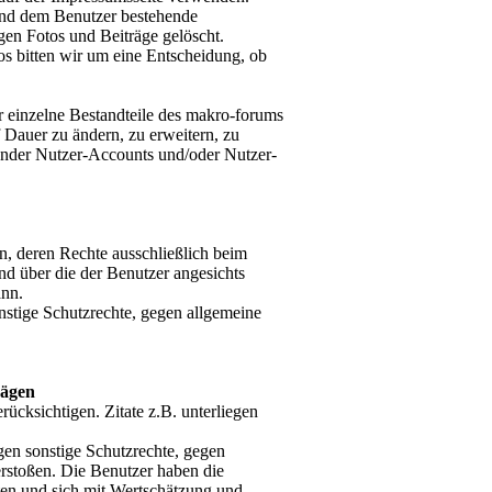
und dem Benutzer bestehende
gen Fotos und Beiträge gelöscht.
tos bitten wir um eine Entscheidung, ob
er einzelne Bestandteile des makro-forums
 Dauer zu ändern, zu erweitern, zu
ender Nutzer-Accounts und/oder Nutzer-
en, deren Rechte ausschließlich beim
und über die der Benutzer angesichts
ann.
nstige Schutzrechte, gegen allgemeine
rägen
rücksichtigen. Zitate z.B. unterliegen
gen sonstige Schutzrechte, gegen
erstoßen. Die Benutzer haben die
ten und sich mit Wertschätzung und