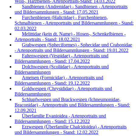
Woll-, Harzbienen- Artenportraits-Stand: 14.03.2022
Sandbienen (Andrenidae) - Sandbienen - Artenportraits
und Bildersammlungen - Stand: 17.05.2021
Furchenbienen (Halictidae) - Furchenbienen,
Schmalbienen - Artenportraits und Bildersammlungen - Stand:
02.03.2022
Melittidae (kein dt. Name) - Hosen-, Schenkelbienen -
Artenportraits - Stand: 18.02.2021
Grabwespen (Spheciformes) - Sphecidae und Crabonidae
- Artenportraits und Bildersammlungen - Stand: 19.01.2022
Faltenwespen (Vespidae) - Artenportraits und
Bildersammlungen - Stand: 17.04.2022
Dolchwespen (Scoliidae) - Artenportraits und
Bildersammlungen
Ameisen (Formicidae) - Artenportraits und
Bildersammlungen - Stand: 19.12.2022
Goldwespen (Chrysididae) - Artenportraits und
Bildersammlungen
Schlupfwespen und Brackwespen (Ichneumonidae,
Braconidae) - Artenportraits und Bildersammlungen - Stand:
12.09.2021
Überfamilie Evanioidea - Artenportraits und
Bildersammlungen - Stand: 15.12.2022
Erzwespen (Überfamilie Chalcidoidea) - Artenportraits
und Bildersammlungen - Stand: 12.02.2022