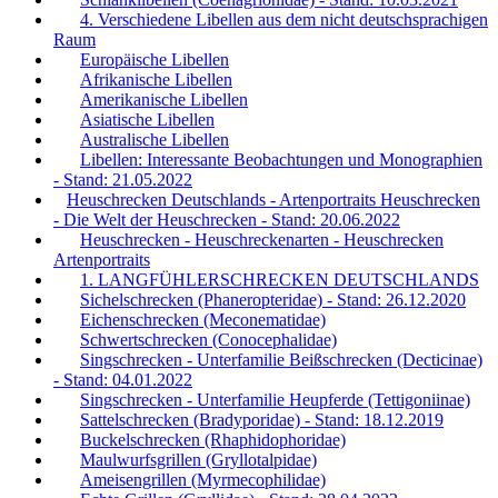
4. Verschiedene Libellen aus dem nicht deutschsprachigen
Raum
Europäische Libellen
Afrikanische Libellen
Amerikanische Libellen
Asiatische Libellen
Australische Libellen
Libellen: Interessante Beobachtungen und Monographien
- Stand: 21.05.2022
Heuschrecken Deutschlands - Artenportraits Heuschrecken
- Die Welt der Heuschrecken - Stand: 20.06.2022
Heuschrecken - Heuschreckenarten - Heuschrecken
Artenportraits
1. LANGFÜHLERSCHRECKEN DEUTSCHLANDS
Sichelschrecken (Phaneropteridae) - Stand: 26.12.2020
Eichenschrecken (Meconematidae)
Schwertschrecken (Conocephalidae)
Singschrecken - Unterfamilie Beißschrecken (Decticinae)
- Stand: 04.01.2022
Singschrecken - Unterfamilie Heupferde (Tettigoniinae)
Sattelschrecken (Bradyporidae) - Stand: 18.12.2019
Buckelschrecken (Rhaphidophoridae)
Maulwurfsgrillen (Gryllotalpidae)
Ameisengrillen (Myrmecophilidae)