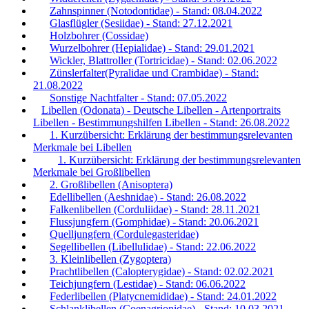
Zahnspinner (Notodontidae) - Stand: 08.04.2022
Glasflügler (Sesiidae) - Stand: 27.12.2021
Holzbohrer (Cossidae)
Wurzelbohrer (Hepialidae) - Stand: 29.01.2021
Wickler, Blattroller (Tortricidae) - Stand: 02.06.2022
Zünslerfalter(Pyralidae und Crambidae) - Stand:
21.08.2022
Sonstige Nachtfalter - Stand: 07.05.2022
Libellen (Odonata) - Deutsche Libellen - Artenportraits
Libellen - Bestimmungshilfen Libellen - Stand: 26.08.2022
1. Kurzübersicht: Erklärung der bestimmungsrelevanten
Merkmale bei Libellen
1. Kurzübersicht: Erklärung der bestimmungsrelevanten
Merkmale bei Großlibellen
2. Großlibellen (Anisoptera)
Edellibellen (Aeshnidae) - Stand: 26.08.2022
Falkenlibellen (Corduliidae) - Stand: 28.11.2021
Flussjungfern (Gomphidae) - Stand: 20.06.2021
Quelljungfern (Cordulegasteridae)
Segellibellen (Libellulidae) - Stand: 22.06.2022
3. Kleinlibellen (Zygoptera)
Prachtlibellen (Calopterygidae) - Stand: 02.02.2021
Teichjungfern (Lestidae) - Stand: 06.06.2022
Federlibellen (Platycnemididae) - Stand: 24.01.2022
Schlanklibellen (Coenagrionidae) - Stand: 10.03.2021