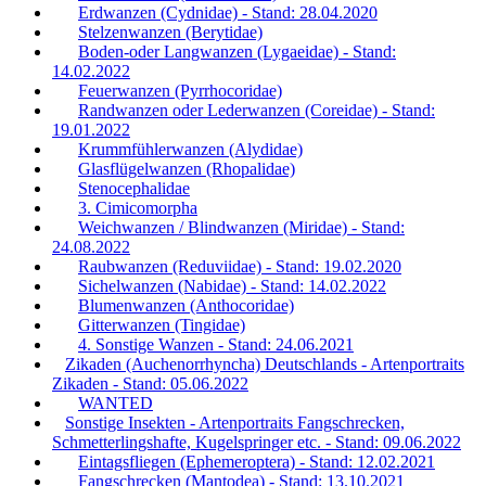
Erdwanzen (Cydnidae) - Stand: 28.04.2020
Stelzenwanzen (Berytidae)
Boden-oder Langwanzen (Lygaeidae) - Stand:
14.02.2022
Feuerwanzen (Pyrrhocoridae)
Randwanzen oder Lederwanzen (Coreidae) - Stand:
19.01.2022
Krummfühlerwanzen (Alydidae)
Glasflügelwanzen (Rhopalidae)
Stenocephalidae
3. Cimicomorpha
Weichwanzen / Blindwanzen (Miridae) - Stand:
24.08.2022
Raubwanzen (Reduviidae) - Stand: 19.02.2020
Sichelwanzen (Nabidae) - Stand: 14.02.2022
Blumenwanzen (Anthocoridae)
Gitterwanzen (Tingidae)
4. Sonstige Wanzen - Stand: 24.06.2021
Zikaden (Auchenorrhyncha) Deutschlands - Artenportraits
Zikaden - Stand: 05.06.2022
WANTED
Sonstige Insekten - Artenportraits Fangschrecken,
Schmetterlingshafte, Kugelspringer etc. - Stand: 09.06.2022
Eintagsfliegen (Ephemeroptera) - Stand: 12.02.2021
Fangschrecken (Mantodea) - Stand: 13.10.2021