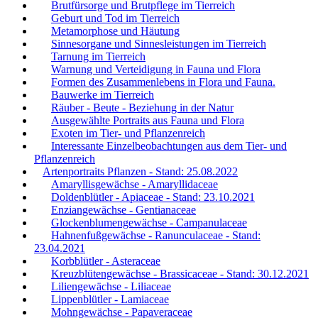
Brutfürsorge und Brutpflege im Tierreich
Geburt und Tod im Tierreich
Metamorphose und Häutung
Sinnesorgane und Sinnesleistungen im Tierreich
Tarnung im Tierreich
Warnung und Verteidigung in Fauna und Flora
Formen des Zusammenlebens in Flora und Fauna.
Bauwerke im Tierreich
Räuber - Beute - Beziehung in der Natur
Ausgewählte Portraits aus Fauna und Flora
Exoten im Tier- und Pflanzenreich
Interessante Einzelbeobachtungen aus dem Tier- und
Pflanzenreich
Artenportraits Pflanzen - Stand: 25.08.2022
Amaryllisgewächse - Amaryllidaceae
Doldenblütler - Apiaceae - Stand: 23.10.2021
Enziangewächse - Gentianaceae
Glockenblumengewächse - Campanulaceae
Hahnenfußgewächse - Ranunculaceae - Stand:
23.04.2021
Korbblütler - Asteraceae
Kreuzblütengewächse - Brassicaceae - Stand: 30.12.2021
Liliengewächse - Liliaceae
Lippenblütler - Lamiaceae
Mohngewächse - Papaveraceae