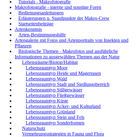
Tutorials - Makrofotografie
Makrofotografie - interne und sonstige Foren
Bedienungsanleitungen
Erläuterungen u. Standpunkte der Makro-Crew
Startseitenbeiträge
Artenkenntnis
Arten-Bestimmungshilfe
Artengalerie mit Fotos und Artenportraits von Insekten und
Pflanzen
Biologische Themen - Makrofotos und ausführliche
Informationen zu ausgewählten Themen aus der Natur
Lebensräume/Biotop/Habitat
Lebensraumtyp Moor
Lebensraumtyp Heide und Magerrasen
Lebensraumtyp Wald
Lebensraumtyp Stadt und Siedlungsbereich
Lebensraumtyp Stillgewässer
Lebensraumtyp Fließgewässer
Lebensraumtyp Küste
Lebensraumtyp Acker- und Kulturland
Lebensraumtyp Grünland
Lebensraumtyp Stein und Fels
Lebensraumtyp Sonderformen
Naturschutz
Vermehrungsstrategien in Fauna und Flora