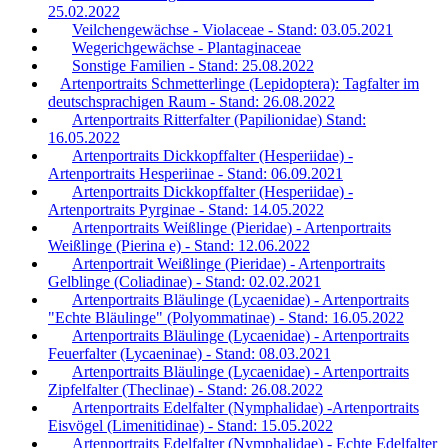
25.02.2022
Veilchengewächse - Violaceae - Stand: 03.05.2021
Wegerichgewächse - Plantaginaceae
Sonstige Familien - Stand: 25.08.2022
Artenportraits Schmetterlinge (Lepidoptera): Tagfalter im
deutschsprachigen Raum - Stand: 26.08.2022
Artenportraits Ritterfalter (Papilionidae) Stand:
16.05.2022
Artenportraits Dickkopffalter (Hesperiidae) -
Artenportraits Hesperiinae - Stand: 06.09.2021
Artenportraits Dickkopffalter (Hesperiidae) -
Artenportraits Pyrginae - Stand: 14.05.2022
Artenportraits Weißlinge (Pieridae) - Artenportraits
Weißlinge (Pierina e) - Stand: 12.06.2022
Artenportrait Weißlinge (Pieridae) - Artenportraits
Gelblinge (Coliadinae) - Stand: 02.02.2021
Artenportraits Bläulinge (Lycaenidae) - Artenportraits
"Echte Bläulinge" (Polyommatinae) - Stand: 16.05.2022
Artenportraits Bläulinge (Lycaenidae) - Artenportraits
Feuerfalter (Lycaeninae) - Stand: 08.03.2021
Artenportraits Bläulinge (Lycaenidae) - Artenportraits
Zipfelfalter (Theclinae) - Stand: 26.08.2022
Artenportraits Edelfalter (Nymphalidae) -Artenportraits
Eisvögel (Limenitidinae) - Stand: 15.05.2022
Artenportraits Edelfalter (Nymphalidae) - Echte Edelfalter