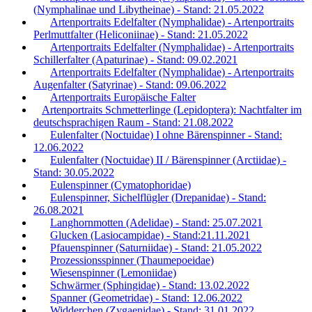
(Nymphalinae und Libytheinae) - Stand: 21.05.2022
Artenportraits Edelfalter (Nymphalidae) - Artenportraits
Perlmuttfalter (Heliconiinae) - Stand: 21.05.2022
Artenportraits Edelfalter (Nymphalidae) - Artenportraits
Schillerfalter (Apaturinae) - Stand: 09.02.2021
Artenportraits Edelfalter (Nymphalidae) - Artenportraits
Augenfalter (Satyrinae) - Stand: 09.06.2022
Artenportraits Europäische Falter
Artenportraits Schmetterlinge (Lepidoptera): Nachtfalter im
deutschsprachigen Raum - Stand: 21.08.2022
Eulenfalter (Noctuidae) I ohne Bärenspinner - Stand:
12.06.2022
Eulenfalter (Noctuidae) II / Bärenspinner (Arctiidae) -
Stand: 30.05.2022
Eulenspinner (Cymatophoridae)
Eulenspinner, Sichelflügler (Drepanidae) - Stand:
26.08.2021
Langhornmotten (Adelidae) - Stand: 25.07.2021
Glucken (Lasiocampidae) - Stand:21.11.2021
Pfauenspinner (Saturniidae) - Stand: 21.05.2022
Prozessionsspinner (Thaumepoeidae)
Wiesenspinner (Lemoniidae)
Schwärmer (Sphingidae) - Stand: 13.02.2022
Spanner (Geometridae) - Stand: 12.06.2022
Widderchen (Zygaenidae) - Stand: 31.01.2022