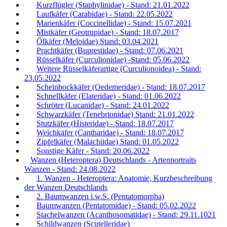
Kurzflügler (Staphylinidae) - Stand: 21.01.2022
Laufkäfer (Carabidae) - Stand: 22.05.2022
Marienkäfer (Coccinellidae) - Stand: 15.07.2021
Mistkäfer (Geotrupidae) - Stand: 18.07.2017
Ölkäfer (Meloidae) Stand: 03.04.2021
Prachtkäfer (Buprestidae) - Stand: 07.06.2021
Rüsselkäfer (Curculionidae) -Stand: 05.06.2022
Weitere Rüsselkäferartige (Curculionoidea) - Stand:
23.05.2022
Scheinbockkäfer (Oedemeridae) - Stand: 18.07.2017
Schnellkäfer (Elateridae) - Stand: 01.06.2022
Schröter (Lucanidae) - Stand: 24.01.2022
Schwarzkäfer (Tenebrionidae) Stand: 21.01.2022
Stutzkäfer (Histeridae) - Stand: 18.07.2017
Weichkäfer (Cantharidae) - Stand: 18.07.2017
Zipfelkäfer (Malachiidae) Stand: 01.05.2022
Sonstige Käfer - Stand: 20.06.2022
Wanzen (Heteroptera) Deutschlands - Artenportraits
Wanzen - Stand: 24.08.2022
1. Wanzen - Heteroptera: Anatomie, Kurzbeschreibung
der Wanzen Deutschlands
2. Baumwanzen i.w.S. (Pentatomorpha)
Baumwanzen (Pentatomidae) - Stand: 05.02.2022
Stachelwanzen (Acanthosomatidae) - Stand: 29.11.1021
Schildwanzen (Scutelleridae)