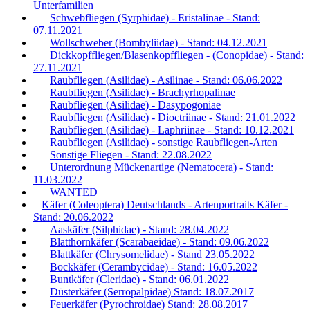
Unterfamilien
Schwebfliegen (Syrphidae) - Eristalinae - Stand:
07.11.2021
Wollschweber (Bombyliidae) - Stand: 04.12.2021
Dickkopffliegen/Blasenkopffliegen - (Conopidae) - Stand:
27.11.2021
Raubfliegen (Asilidae) - Asilinae - Stand: 06.06.2022
Raubfliegen (Asilidae) - Brachyrhopalinae
Raubfliegen (Asilidae) - Dasypogoniae
Raubfliegen (Asilidae) - Dioctriinae - Stand: 21.01.2022
Raubfliegen (Asilidae) - Laphriinae - Stand: 10.12.2021
Raubfliegen (Asilidae) - sonstige Raubfliegen-Arten
Sonstige Fliegen - Stand: 22.08.2022
Unterordnung Mückenartige (Nematocera) - Stand:
11.03.2022
WANTED
Käfer (Coleoptera) Deutschlands - Artenportraits Käfer -
Stand: 20.06.2022
Aaskäfer (Silphidae) - Stand: 28.04.2022
Blatthornkäfer (Scarabaeidae) - Stand: 09.06.2022
Blattkäfer (Chrysomelidae) - Stand 23.05.2022
Bockkäfer (Cerambycidae) - Stand: 16.05.2022
Buntkäfer (Cleridae) - Stand: 06.01.2022
Düsterkäfer (Serropalpidae) Stand: 18.07.2017
Feuerkäfer (Pyrochroidae) Stand: 28.08.2017