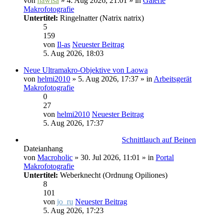
von
hawisa
» 4. Aug 2026, 21:01 » in
Galerie
Makrofotografie
Untertitel:
Ringelnatter (Natrix natrix)
5
159
von
Il-as
Neuester Beitrag
5. Aug 2026, 18:03
Neue Ultramakro-Objektive von Laowa
von
helmi2010
» 5. Aug 2026, 17:37 » in
Arbeitsgerät
Makrofotografie
0
27
von
helmi2010
Neuester Beitrag
5. Aug 2026, 17:37
Schnittlauch auf Beinen
Dateianhang
von
Macroholic
» 30. Jul 2026, 11:01 » in
Portal
Makrofotografie
Untertitel:
Weberknecht (Ordnung Opiliones)
8
101
von
jo_ru
Neuester Beitrag
5. Aug 2026, 17:23