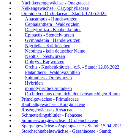
Nachtkerzengewächse - Onagraceae
Nelkengewächse - Caryophyllaceae
Orchideen - Orchidaceae - Stand: 12.06.2022
Anacamptis - Hundswurzen
Cephalanthera - Waldvöglein
Dactylorhiza - Knabenkräuter
Epipactis - Stendelwurzen
Gymnadenia - Händelwurzen
Nigritella - Kohlröschen
Neotinea - kein deutscher Name
Neottia - Nestwurzen
Ophrys - Ragwurzen
Orchis - Knabenkräuter i. e.S. - Stand: 12.06.2022
Platanthera - Waldhyazinthen
Spiranthes - Drehwurzen
Hybriden
monotypische Orchideen
Orchideen aus dem nicht deutschsprachigen Raum
Primelgewächse - Primulaceae
Raublattgewächse - Boraginaceae
Rosengewächse - Rosaceae
Schmetterlingsblütler - Fabaceae
Sommerwurzgewächse - Orobanchaceae
Spargelgewächse - Asparagaceae - Stand: 15.04.2021
Storchschnabelgewächse - Geraniaceae - Stand: