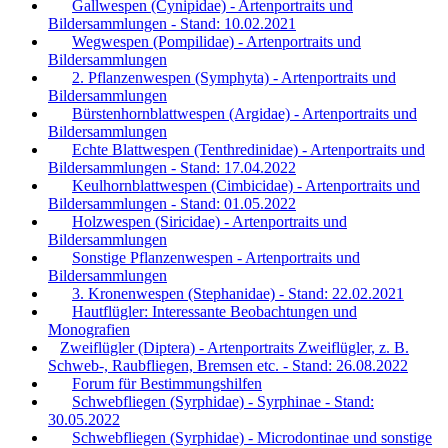
Gallwespen (Cynipidae) - Artenportraits und
Bildersammlungen - Stand: 10.02.2021
Wegwespen (Pompilidae) - Artenportraits und
Bildersammlungen
2. Pflanzenwespen (Symphyta) - Artenportraits und
Bildersammlungen
Bürstenhornblattwespen (Argidae) - Artenportraits und
Bildersammlungen
Echte Blattwespen (Tenthredinidae) - Artenportraits und
Bildersammlungen - Stand: 17.04.2022
Keulhornblattwespen (Cimbicidae) - Artenportraits und
Bildersammlungen - Stand: 01.05.2022
Holzwespen (Siricidae) - Artenportraits und
Bildersammlungen
Sonstige Pflanzenwespen - Artenportraits und
Bildersammlungen
3. Kronenwespen (Stephanidae) - Stand: 22.02.2021
Hautflügler: Interessante Beobachtungen und
Monografien
Zweiflügler (Diptera) - Artenportraits Zweiflügler, z. B.
Schweb-, Raubfliegen, Bremsen etc. - Stand: 26.08.2022
Forum für Bestimmungshilfen
Schwebfliegen (Syrphidae) - Syrphinae - Stand:
30.05.2022
Schwebfliegen (Syrphidae) - Microdontinae und sonstige