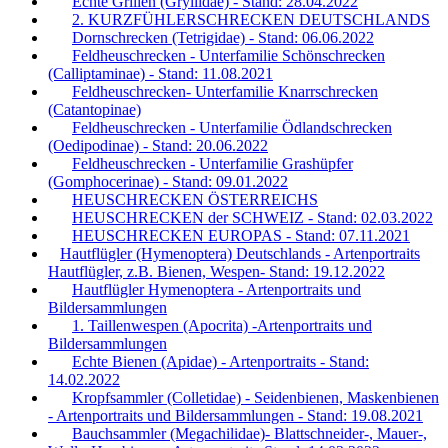
Echte Grillen (Gryllidae) - Stand: 28.04.2022
2. KURZFÜHLERSCHRECKEN DEUTSCHLANDS
Dornschrecken (Tetrigidae) - Stand: 06.06.2022
Feldheuschrecken - Unterfamilie Schönschrecken
(Calliptaminae) - Stand: 11.08.2021
Feldheuschrecken- Unterfamilie Knarrschrecken
(Catantopinae)
Feldheuschrecken - Unterfamilie Ödlandschrecken
(Oedipodinae) - Stand: 20.06.2022
Feldheuschrecken - Unterfamilie Grashüpfer
(Gomphocerinae) - Stand: 09.01.2022
HEUSCHRECKEN ÖSTERREICHS
HEUSCHRECKEN der SCHWEIZ - Stand: 02.03.2022
HEUSCHRECKEN EUROPAS - Stand: 07.11.2021
Hautflügler (Hymenoptera) Deutschlands - Artenportraits
Hautflügler, z.B. Bienen, Wespen- Stand: 19.12.2022
Hautflügler Hymenoptera - Artenportraits und
Bildersammlungen
1. Taillenwespen (Apocrita) -Artenportraits und
Bildersammlungen
Echte Bienen (Apidae) - Artenportraits - Stand:
14.02.2022
Kropfsammler (Colletidae) - Seidenbienen, Maskenbienen
- Artenportraits und Bildersammlungen - Stand: 19.08.2021
Bauchsammler (Megachilidae)- Blattschneider-, Mauer-,