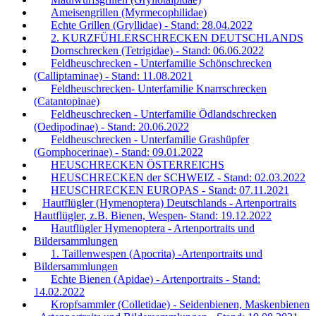
Ameisengrillen (Myrmecophilidae)
Echte Grillen (Gryllidae) - Stand: 28.04.2022
2. KURZFÜHLERSCHRECKEN DEUTSCHLANDS
Dornschrecken (Tetrigidae) - Stand: 06.06.2022
Feldheuschrecken - Unterfamilie Schönschrecken
(Calliptaminae) - Stand: 11.08.2021
Feldheuschrecken- Unterfamilie Knarrschrecken
(Catantopinae)
Feldheuschrecken - Unterfamilie Ödlandschrecken
(Oedipodinae) - Stand: 20.06.2022
Feldheuschrecken - Unterfamilie Grashüpfer
(Gomphocerinae) - Stand: 09.01.2022
HEUSCHRECKEN ÖSTERREICHS
HEUSCHRECKEN der SCHWEIZ - Stand: 02.03.2022
HEUSCHRECKEN EUROPAS - Stand: 07.11.2021
Hautflügler (Hymenoptera) Deutschlands - Artenportraits
Hautflügler, z.B. Bienen, Wespen- Stand: 19.12.2022
Hautflügler Hymenoptera - Artenportraits und
Bildersammlungen
1. Taillenwespen (Apocrita) -Artenportraits und
Bildersammlungen
Echte Bienen (Apidae) - Artenportraits - Stand:
14.02.2022
Kropfsammler (Colletidae) - Seidenbienen, Maskenbienen