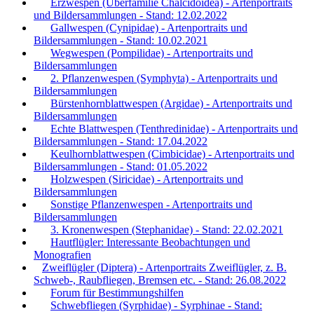
Erzwespen (Überfamilie Chalcidoidea) - Artenportraits
und Bildersammlungen - Stand: 12.02.2022
Gallwespen (Cynipidae) - Artenportraits und
Bildersammlungen - Stand: 10.02.2021
Wegwespen (Pompilidae) - Artenportraits und
Bildersammlungen
2. Pflanzenwespen (Symphyta) - Artenportraits und
Bildersammlungen
Bürstenhornblattwespen (Argidae) - Artenportraits und
Bildersammlungen
Echte Blattwespen (Tenthredinidae) - Artenportraits und
Bildersammlungen - Stand: 17.04.2022
Keulhornblattwespen (Cimbicidae) - Artenportraits und
Bildersammlungen - Stand: 01.05.2022
Holzwespen (Siricidae) - Artenportraits und
Bildersammlungen
Sonstige Pflanzenwespen - Artenportraits und
Bildersammlungen
3. Kronenwespen (Stephanidae) - Stand: 22.02.2021
Hautflügler: Interessante Beobachtungen und
Monografien
Zweiflügler (Diptera) - Artenportraits Zweiflügler, z. B.
Schweb-, Raubfliegen, Bremsen etc. - Stand: 26.08.2022
Forum für Bestimmungshilfen
Schwebfliegen (Syrphidae) - Syrphinae - Stand: