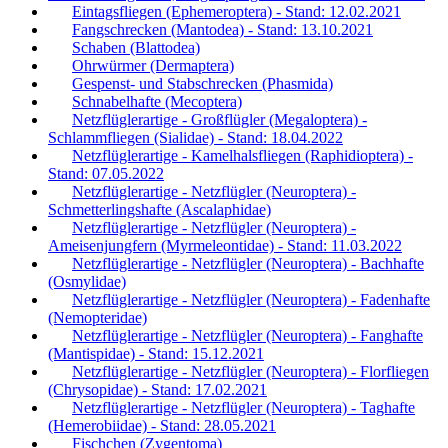
Eintagsfliegen (Ephemeroptera) - Stand: 12.02.2021
Fangschrecken (Mantodea) - Stand: 13.10.2021
Schaben (Blattodea)
Ohrwürmer (Dermaptera)
Gespenst- und Stabschrecken (Phasmida)
Schnabelhafte (Mecoptera)
Netzflüglerartige - Großflügler (Megaloptera) -
Schlammfliegen (Sialidae) - Stand: 18.04.2022
Netzflüglerartige - Kamelhalsfliegen (Raphidioptera) -
Stand: 07.05.2022
Netzflüglerartige - Netzflügler (Neuroptera) -
Schmetterlingshafte (Ascalaphidae)
Netzflüglerartige - Netzflügler (Neuroptera) -
Ameisenjungfern (Myrmeleontidae) - Stand: 11.03.2022
Netzflüglerartige - Netzflügler (Neuroptera) - Bachhafte
(Osmylidae)
Netzflüglerartige - Netzflügler (Neuroptera) - Fadenhafte
(Nemopteridae)
Netzflüglerartige - Netzflügler (Neuroptera) - Fanghafte
(Mantispidae) - Stand: 15.12.2021
Netzflüglerartige - Netzflügler (Neuroptera) - Florfliegen
(Chrysopidae) - Stand: 17.02.2021
Netzflüglerartige - Netzflügler (Neuroptera) - Taghafte
(Hemerobiidae) - Stand: 28.05.2021
Fischchen (Zygentoma)