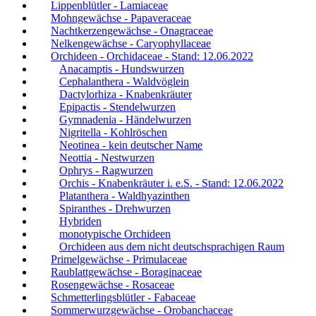
Lippenblütler - Lamiaceae
Mohngewächse - Papaveraceae
Nachtkerzengewächse - Onagraceae
Nelkengewächse - Caryophyllaceae
Orchideen - Orchidaceae - Stand: 12.06.2022
Anacamptis - Hundswurzen
Cephalanthera - Waldvöglein
Dactylorhiza - Knabenkräuter
Epipactis - Stendelwurzen
Gymnadenia - Händelwurzen
Nigritella - Kohlröschen
Neotinea - kein deutscher Name
Neottia - Nestwurzen
Ophrys - Ragwurzen
Orchis - Knabenkräuter i. e.S. - Stand: 12.06.2022
Platanthera - Waldhyazinthen
Spiranthes - Drehwurzen
Hybriden
monotypische Orchideen
Orchideen aus dem nicht deutschsprachigen Raum
Primelgewächse - Primulaceae
Raublattgewächse - Boraginaceae
Rosengewächse - Rosaceae
Schmetterlingsblütler - Fabaceae
Sommerwurzgewächse - Orobanchaceae