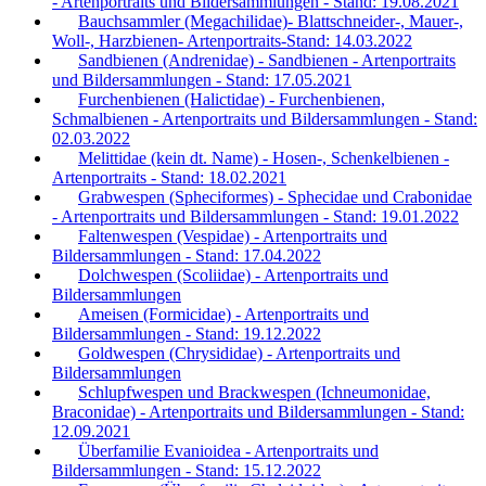
- Artenportraits und Bildersammlungen - Stand: 19.08.2021
Bauchsammler (Megachilidae)- Blattschneider-, Mauer-,
Woll-, Harzbienen- Artenportraits-Stand: 14.03.2022
Sandbienen (Andrenidae) - Sandbienen - Artenportraits
und Bildersammlungen - Stand: 17.05.2021
Furchenbienen (Halictidae) - Furchenbienen,
Schmalbienen - Artenportraits und Bildersammlungen - Stand:
02.03.2022
Melittidae (kein dt. Name) - Hosen-, Schenkelbienen -
Artenportraits - Stand: 18.02.2021
Grabwespen (Spheciformes) - Sphecidae und Crabonidae
- Artenportraits und Bildersammlungen - Stand: 19.01.2022
Faltenwespen (Vespidae) - Artenportraits und
Bildersammlungen - Stand: 17.04.2022
Dolchwespen (Scoliidae) - Artenportraits und
Bildersammlungen
Ameisen (Formicidae) - Artenportraits und
Bildersammlungen - Stand: 19.12.2022
Goldwespen (Chrysididae) - Artenportraits und
Bildersammlungen
Schlupfwespen und Brackwespen (Ichneumonidae,
Braconidae) - Artenportraits und Bildersammlungen - Stand:
12.09.2021
Überfamilie Evanioidea - Artenportraits und
Bildersammlungen - Stand: 15.12.2022