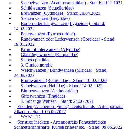
Stachelwanzen (Acanthosomatidae) - Stand: 29.11.1021
Schildwanzen (Scutelleridae)
Erdwanzen (Cydnidae) - Stand: 28.04.2020
Stelzenwanzen (Berytidae)
Boden-oder Langwanzen (Lygaeidae) - Stand:
14.02.2022
Feuerwanzen (Pyrrhocoridae)
Randwanzen oder Lederwanzen (Coreidae) - Stand:
19.01.2022
Krummfühlerwanzen (Alydidae)
Glasflügelwanzen (Rhopalidae)
Stenocephalidae
3. Cimicomorpha
Weichwanzen / Blindwanzen (Miridae) - Stand:
24.08.2022
Raubwanzen (Reduviidae) - Stand: 19.02.2020
Sichelwanzen (Nabidae) - Stand: 14.02.2022
Blumenwanzen (Anthocoridae)
Gitterwanzen (Tingidae)
4. Sonstige Wanzen - Stand: 24.06.2021
Zikaden (Auchenorrhyncha) Deutschlands - Artenportraits
Zikaden - Stand: 05.06.2022
WANTED
Sonstige Insekten - Artenportraits Fangschrecken,
Schmetterlingshafte, Kugelspringer etc. - Stand: 09.06.2022