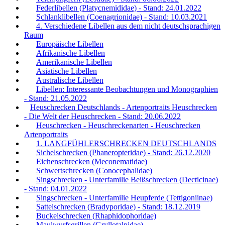
Federlibellen (Platycnemididae) - Stand: 24.01.2022
Schlanklibellen (Coenagrionidae) - Stand: 10.03.2021
4. Verschiedene Libellen aus dem nicht deutschsprachigen
Raum
Europäische Libellen
Afrikanische Libellen
Amerikanische Libellen
Asiatische Libellen
Australische Libellen
Libellen: Interessante Beobachtungen und Monographien
- Stand: 21.05.2022
Heuschrecken Deutschlands - Artenportraits Heuschrecken
- Die Welt der Heuschrecken - Stand: 20.06.2022
Heuschrecken - Heuschreckenarten - Heuschrecken
Artenportraits
1. LANGFÜHLERSCHRECKEN DEUTSCHLANDS
Sichelschrecken (Phaneropteridae) - Stand: 26.12.2020
Eichenschrecken (Meconematidae)
Schwertschrecken (Conocephalidae)
Singschrecken - Unterfamilie Beißschrecken (Decticinae)
- Stand: 04.01.2022
Singschrecken - Unterfamilie Heupferde (Tettigoniinae)
Sattelschrecken (Bradyporidae) - Stand: 18.12.2019
Buckelschrecken (Rhaphidophoridae)
Maulwurfsgrillen (Gryllotalpidae)