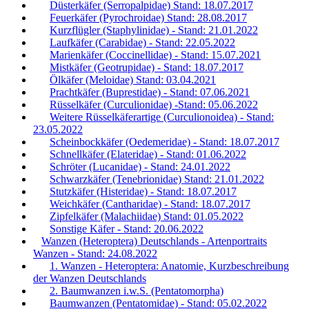
Düsterkäfer (Serropalpidae) Stand: 18.07.2017
Feuerkäfer (Pyrochroidae) Stand: 28.08.2017
Kurzflügler (Staphylinidae) - Stand: 21.01.2022
Laufkäfer (Carabidae) - Stand: 22.05.2022
Marienkäfer (Coccinellidae) - Stand: 15.07.2021
Mistkäfer (Geotrupidae) - Stand: 18.07.2017
Ölkäfer (Meloidae) Stand: 03.04.2021
Prachtkäfer (Buprestidae) - Stand: 07.06.2021
Rüsselkäfer (Curculionidae) -Stand: 05.06.2022
Weitere Rüsselkäferartige (Curculionoidea) - Stand:
23.05.2022
Scheinbockkäfer (Oedemeridae) - Stand: 18.07.2017
Schnellkäfer (Elateridae) - Stand: 01.06.2022
Schröter (Lucanidae) - Stand: 24.01.2022
Schwarzkäfer (Tenebrionidae) Stand: 21.01.2022
Stutzkäfer (Histeridae) - Stand: 18.07.2017
Weichkäfer (Cantharidae) - Stand: 18.07.2017
Zipfelkäfer (Malachiidae) Stand: 01.05.2022
Sonstige Käfer - Stand: 20.06.2022
Wanzen (Heteroptera) Deutschlands - Artenportraits
Wanzen - Stand: 24.08.2022
1. Wanzen - Heteroptera: Anatomie, Kurzbeschreibung
der Wanzen Deutschlands
2. Baumwanzen i.w.S. (Pentatomorpha)
Baumwanzen (Pentatomidae) - Stand: 05.02.2022