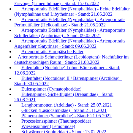
Eisvögel (Limenitidinae) - Stand: 15.05.2022
Artenportraits Edelfalter (Nymphalidae) - Echte Edelfalter
(Nymphalinae und Libytheinae) - Stand: 21.05.2022
Artenportraits Edelfalter (Nymphalidae) - Artenportraits
Perlmuttfalter (Heliconiinae) - Stand: 21.05.2022
Artenportraits Edelfalter (Nymphalidae) - Artenportraits
Schillerfalter (Apaturinae) - Stand: 09.02.2021
Artenportraits Edelfalter (Nymphalidae) - Artenportraits
Augenfalter (Satyrinae) - Stand: 09.06.2022
Artenportraits Europäische Falter
Artenportraits Schmetterlinge (Lepidoptera): Nachtfalter im
deutschsprachigen Raum - Stand: 21.08.2022
Eulenfalter (Noctuidae) I ohne Bärenspinner - Stand:
12.06.2022
Eulenfalter (Noctuidae) II / Bärenspinner (Arctiidae) -
Stand: 30.05.2022
Eulenspinner (Cymatophoridae)
Eulenspinner, Sichelflügler (Drepanidae) - Stand:
26.08.2021
Langhornmotten (Adelidae) - Stand: 25.07.2021
Glucken (Lasiocampidae) - Stand:21.11.2021
Pfauenspinner (Saturniidae) - Stand: 21.05.2022
Prozessionsspinner (Thaumepoeidae)
Wiesenspinner (Lemoniidae)
Schwärmer (Sphingidae) - Stand: 13.02.2022