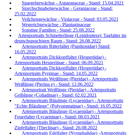
Spargelgewächse - Asparagaceae - Stand: 15.04.2021
Storchschnabelgewächse - Geraniaceae - Stand:
25.02.2022
Veilchengewächse - Violaceae - Stand: 03.05.2021
Wegerichgewächse - Plantaginaceae
Sonstige Familien - Stand: 25.08.2022
Artenportraits Schmetterlinge (Lepidoptera): Tagfalter im
deutschsprachigen Raum - Stand: 26.08.2022
Artenportraits Ritterfalter (Papilionidae) Stand:
16.05.2022
Artenportraits Dickkopffalter (Hesperiidae) -
Artenportraits Hesperiinae - Stand: 06.09.2021
Artenportraits Dickkopffalter (Hesperiidae) -
Artenportraits Pyrginae - Stand: 14.05.2022
Artenportraits Weißlinge (Pieridae) - Artenportraits
Weißlinge (Pierina e) - Stand: 12.06.2022
Artenportrait Weißlinge (Pieridae) - Artenportraits
Gelblinge (Coliadinae) - Stand: 02.02.2021
Artenportraits Bläulinge (Lycaenidae) - Artenportraits
"Echte Bläulinge" (Polyommatinae) - Stand: 16.05.2022
Artenportraits Bläulinge (Lycaenidae) - Artenportraits
Feuerfalter (Lycaeninae) - Stand: 08.03.2021
Artenportraits Bläulinge (Lycaenidae) - Artenportraits
Zipfelfalter (Theclinae) - Stand: 26.08.2022
Artenportraits Edelfalter (Nymphalidae) -Artenportraits