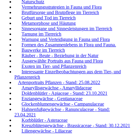
Naturschutz
Vermehrungsstrategien in Fauna und Flora
Brutfürsorge und Brutpflege im Tierreich
Geburt und Tod im Tierreich
Metamorphose und Häutung
Sinnesorgane und Sinnesleistungen im Tierreich
Tarnung im Tierreich
Warnung und Verteidigung in Fauna und Flora
Formen des Zusammenlebens in Flora und Fauna.
Bauwerke im Tierreich
Räuber - Beute - Beziehung in der Natur
Ausgewählte Portraits aus Fauna und Flora
Exoten im Tier- und Pflanzenreich
Interessante Einzelbeobachtungen aus dem Tier- und
Pflanzenreich
Artenportraits Pflanzen - Stand: 25.08.2022
Amaryllisgewächse - Amaryllidaceae
Doldenblütler - Apiaceae - Stand: 23.10.2021
Enziangewächse - Gentianaceae
Glockenblumengewächse - Campanulaceae
Hahnenfußgewächse - Ranunculaceae - Stand:
23.04.2021
Korbblütler - Asteraceae
Kreuzblütengewächse - Brassicaceae - Stand: 30.12.2021
Liliengewächse - Liliaceae