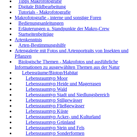
Tipps Makrofotografie
Digitale Bildbearbeitung
Tutorials - Makrofotografie
Makrofotografie - interne und sonstige Foren
Bedienungsanleitungen
Erläuterungen u. Standpunkte der Makro-Crew
Startseitenbeiträge
Artenkenntnis
Arten-Bestimmungshilfe
Artengalerie mit Fotos und Artenportraits von Insekten und
Pflanzen
Biologische Themen - Makrofotos und ausführliche
Informationen zu ausgewählten Themen aus der Natur
Lebensräume/Biotop/Habitat
Lebensraumtyp Moor
Lebensraumtyp Heide und Magerrasen
Lebensraumtyp Wald
Lebensraumtyp Stadt und Siedlungsbereich
Lebensraumtyp Stillgewässer
Lebensraumtyp Fließgewässer
Lebensraumtyp Küste
Lebensraumtyp Acker- und Kulturland
Lebensraumtyp Grünland
Lebensraumtyp Stein und Fels
Lebensraumtyp Sonderformen