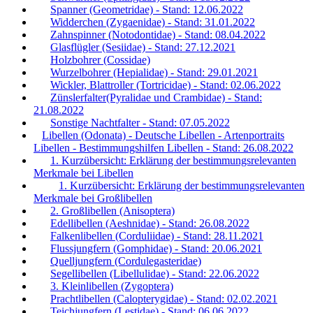
Spanner (Geometridae) - Stand: 12.06.2022
Widderchen (Zygaenidae) - Stand: 31.01.2022
Zahnspinner (Notodontidae) - Stand: 08.04.2022
Glasflügler (Sesiidae) - Stand: 27.12.2021
Holzbohrer (Cossidae)
Wurzelbohrer (Hepialidae) - Stand: 29.01.2021
Wickler, Blattroller (Tortricidae) - Stand: 02.06.2022
Zünslerfalter(Pyralidae und Crambidae) - Stand:
21.08.2022
Sonstige Nachtfalter - Stand: 07.05.2022
Libellen (Odonata) - Deutsche Libellen - Artenportraits
Libellen - Bestimmungshilfen Libellen - Stand: 26.08.2022
1. Kurzübersicht: Erklärung der bestimmungsrelevanten
Merkmale bei Libellen
1. Kurzübersicht: Erklärung der bestimmungsrelevanten
Merkmale bei Großlibellen
2. Großlibellen (Anisoptera)
Edellibellen (Aeshnidae) - Stand: 26.08.2022
Falkenlibellen (Corduliidae) - Stand: 28.11.2021
Flussjungfern (Gomphidae) - Stand: 20.06.2021
Quelljungfern (Cordulegasteridae)
Segellibellen (Libellulidae) - Stand: 22.06.2022
3. Kleinlibellen (Zygoptera)
Prachtlibellen (Calopterygidae) - Stand: 02.02.2021
Teichjungfern (Lestidae) - Stand: 06.06.2022