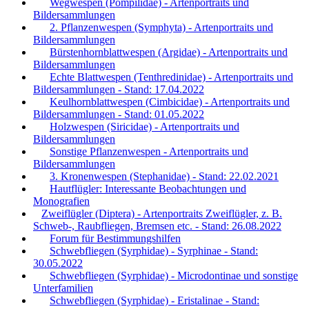
Wegwespen (Pompilidae) - Artenportraits und
Bildersammlungen
2. Pflanzenwespen (Symphyta) - Artenportraits und
Bildersammlungen
Bürstenhornblattwespen (Argidae) - Artenportraits und
Bildersammlungen
Echte Blattwespen (Tenthredinidae) - Artenportraits und
Bildersammlungen - Stand: 17.04.2022
Keulhornblattwespen (Cimbicidae) - Artenportraits und
Bildersammlungen - Stand: 01.05.2022
Holzwespen (Siricidae) - Artenportraits und
Bildersammlungen
Sonstige Pflanzenwespen - Artenportraits und
Bildersammlungen
3. Kronenwespen (Stephanidae) - Stand: 22.02.2021
Hautflügler: Interessante Beobachtungen und
Monografien
Zweiflügler (Diptera) - Artenportraits Zweiflügler, z. B.
Schweb-, Raubfliegen, Bremsen etc. - Stand: 26.08.2022
Forum für Bestimmungshilfen
Schwebfliegen (Syrphidae) - Syrphinae - Stand:
30.05.2022
Schwebfliegen (Syrphidae) - Microdontinae und sonstige
Unterfamilien
Schwebfliegen (Syrphidae) - Eristalinae - Stand: