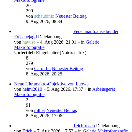
Makrofotografie
20
299
von
schaubinio
Neuester Beitrag
9. Aug 2026, 08:34
Verschnaufpause bei der
Fröschejagd
Dateianhang
von
hawisa
» 4. Aug 2026, 21:01 » in
Galerie
Makrofotografie
Untertitel:
Ringelnatter (Natrix natrix)
8
279
von
Caro_La
Neuester Beitrag
8. Aug 2026, 20:25
Neue Ultramakro-Objektive von Laowa
von
helmi2010
» 5. Aug 2026, 17:37 » in
Arbeitsgerät
Makrofotografie
2
91
von
mftler
Neuester Beitrag
8. Aug 2026, 17:06
Teichfrosch
Dateianhang
von
Erich
» 7. Aug 2026, 17:53 » in
Galerie Makrofotografie