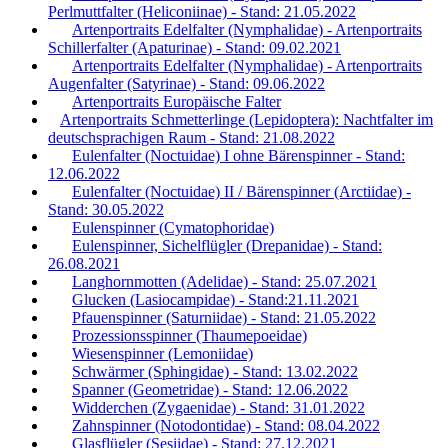
Perlmuttfalter (Heliconiinae) - Stand: 21.05.2022
Artenportraits Edelfalter (Nymphalidae) - Artenportraits
Schillerfalter (Apaturinae) - Stand: 09.02.2021
Artenportraits Edelfalter (Nymphalidae) - Artenportraits
Augenfalter (Satyrinae) - Stand: 09.06.2022
Artenportraits Europäische Falter
Artenportraits Schmetterlinge (Lepidoptera): Nachtfalter im
deutschsprachigen Raum - Stand: 21.08.2022
Eulenfalter (Noctuidae) I ohne Bärenspinner - Stand:
12.06.2022
Eulenfalter (Noctuidae) II / Bärenspinner (Arctiidae) -
Stand: 30.05.2022
Eulenspinner (Cymatophoridae)
Eulenspinner, Sichelflügler (Drepanidae) - Stand:
26.08.2021
Langhornmotten (Adelidae) - Stand: 25.07.2021
Glucken (Lasiocampidae) - Stand:21.11.2021
Pfauenspinner (Saturniidae) - Stand: 21.05.2022
Prozessionsspinner (Thaumepoeidae)
Wiesenspinner (Lemoniidae)
Schwärmer (Sphingidae) - Stand: 13.02.2022
Spanner (Geometridae) - Stand: 12.06.2022
Widderchen (Zygaenidae) - Stand: 31.01.2022
Zahnspinner (Notodontidae) - Stand: 08.04.2022
Glasflügler (Sesiidae) - Stand: 27.12.2021