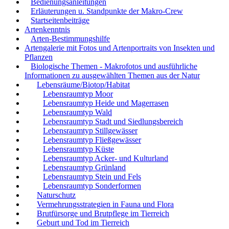
Bedienungsanleitungen
Erläuterungen u. Standpunkte der Makro-Crew
Startseitenbeiträge
Artenkenntnis
Arten-Bestimmungshilfe
Artengalerie mit Fotos und Artenportraits von Insekten und
Pflanzen
Biologische Themen - Makrofotos und ausführliche
Informationen zu ausgewählten Themen aus der Natur
Lebensräume/Biotop/Habitat
Lebensraumtyp Moor
Lebensraumtyp Heide und Magerrasen
Lebensraumtyp Wald
Lebensraumtyp Stadt und Siedlungsbereich
Lebensraumtyp Stillgewässer
Lebensraumtyp Fließgewässer
Lebensraumtyp Küste
Lebensraumtyp Acker- und Kulturland
Lebensraumtyp Grünland
Lebensraumtyp Stein und Fels
Lebensraumtyp Sonderformen
Naturschutz
Vermehrungsstrategien in Fauna und Flora
Brutfürsorge und Brutpflege im Tierreich
Geburt und Tod im Tierreich