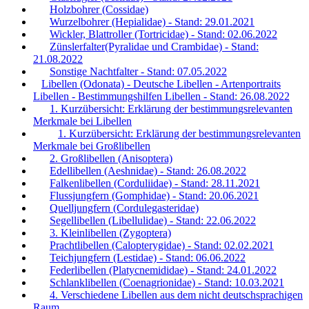
Holzbohrer (Cossidae)
Wurzelbohrer (Hepialidae) - Stand: 29.01.2021
Wickler, Blattroller (Tortricidae) - Stand: 02.06.2022
Zünslerfalter(Pyralidae und Crambidae) - Stand:
21.08.2022
Sonstige Nachtfalter - Stand: 07.05.2022
Libellen (Odonata) - Deutsche Libellen - Artenportraits
Libellen - Bestimmungshilfen Libellen - Stand: 26.08.2022
1. Kurzübersicht: Erklärung der bestimmungsrelevanten
Merkmale bei Libellen
1. Kurzübersicht: Erklärung der bestimmungsrelevanten
Merkmale bei Großlibellen
2. Großlibellen (Anisoptera)
Edellibellen (Aeshnidae) - Stand: 26.08.2022
Falkenlibellen (Corduliidae) - Stand: 28.11.2021
Flussjungfern (Gomphidae) - Stand: 20.06.2021
Quelljungfern (Cordulegasteridae)
Segellibellen (Libellulidae) - Stand: 22.06.2022
3. Kleinlibellen (Zygoptera)
Prachtlibellen (Calopterygidae) - Stand: 02.02.2021
Teichjungfern (Lestidae) - Stand: 06.06.2022
Federlibellen (Platycnemididae) - Stand: 24.01.2022
Schlanklibellen (Coenagrionidae) - Stand: 10.03.2021
4. Verschiedene Libellen aus dem nicht deutschsprachigen
Raum