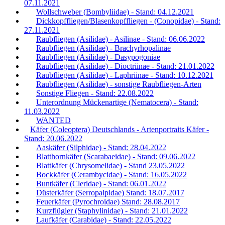
07.11.2021
Wollschweber (Bombyliidae) - Stand: 04.12.2021
Dickkopffliegen/Blasenkopffliegen - (Conopidae) - Stand:
27.11.2021
Raubfliegen (Asilidae) - Asilinae - Stand: 06.06.2022
Raubfliegen (Asilidae) - Brachyrhopalinae
Raubfliegen (Asilidae) - Dasypogoniae
Raubfliegen (Asilidae) - Dioctriinae - Stand: 21.01.2022
Raubfliegen (Asilidae) - Laphriinae - Stand: 10.12.2021
Raubfliegen (Asilidae) - sonstige Raubfliegen-Arten
Sonstige Fliegen - Stand: 22.08.2022
Unterordnung Mückenartige (Nematocera) - Stand:
11.03.2022
WANTED
Käfer (Coleoptera) Deutschlands - Artenportraits Käfer -
Stand: 20.06.2022
Aaskäfer (Silphidae) - Stand: 28.04.2022
Blatthornkäfer (Scarabaeidae) - Stand: 09.06.2022
Blattkäfer (Chrysomelidae) - Stand 23.05.2022
Bockkäfer (Cerambycidae) - Stand: 16.05.2022
Buntkäfer (Cleridae) - Stand: 06.01.2022
Düsterkäfer (Serropalpidae) Stand: 18.07.2017
Feuerkäfer (Pyrochroidae) Stand: 28.08.2017
Kurzflügler (Staphylinidae) - Stand: 21.01.2022
Laufkäfer (Carabidae) - Stand: 22.05.2022