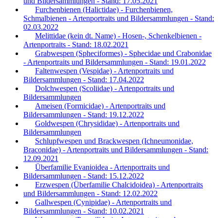
und Bildersammlungen - Stand: 17.05.2021
Furchenbienen (Halictidae) - Furchenbienen,
Schmalbienen - Artenportraits und Bildersammlungen - Stand:
02.03.2022
Melittidae (kein dt. Name) - Hosen-, Schenkelbienen -
Artenportraits - Stand: 18.02.2021
Grabwespen (Spheciformes) - Sphecidae und Crabonidae
- Artenportraits und Bildersammlungen - Stand: 19.01.2022
Faltenwespen (Vespidae) - Artenportraits und
Bildersammlungen - Stand: 17.04.2022
Dolchwespen (Scoliidae) - Artenportraits und
Bildersammlungen
Ameisen (Formicidae) - Artenportraits und
Bildersammlungen - Stand: 19.12.2022
Goldwespen (Chrysididae) - Artenportraits und
Bildersammlungen
Schlupfwespen und Brackwespen (Ichneumonidae,
Braconidae) - Artenportraits und Bildersammlungen - Stand:
12.09.2021
Überfamilie Evanioidea - Artenportraits und
Bildersammlungen - Stand: 15.12.2022
Erzwespen (Überfamilie Chalcidoidea) - Artenportraits
und Bildersammlungen - Stand: 12.02.2022
Gallwespen (Cynipidae) - Artenportraits und
Bildersammlungen - Stand: 10.02.2021