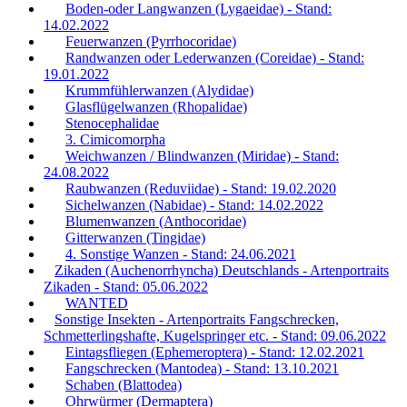
Boden-oder Langwanzen (Lygaeidae) - Stand:
14.02.2022
Feuerwanzen (Pyrrhocoridae)
Randwanzen oder Lederwanzen (Coreidae) - Stand:
19.01.2022
Krummfühlerwanzen (Alydidae)
Glasflügelwanzen (Rhopalidae)
Stenocephalidae
3. Cimicomorpha
Weichwanzen / Blindwanzen (Miridae) - Stand:
24.08.2022
Raubwanzen (Reduviidae) - Stand: 19.02.2020
Sichelwanzen (Nabidae) - Stand: 14.02.2022
Blumenwanzen (Anthocoridae)
Gitterwanzen (Tingidae)
4. Sonstige Wanzen - Stand: 24.06.2021
Zikaden (Auchenorrhyncha) Deutschlands - Artenportraits
Zikaden - Stand: 05.06.2022
WANTED
Sonstige Insekten - Artenportraits Fangschrecken,
Schmetterlingshafte, Kugelspringer etc. - Stand: 09.06.2022
Eintagsfliegen (Ephemeroptera) - Stand: 12.02.2021
Fangschrecken (Mantodea) - Stand: 13.10.2021
Schaben (Blattodea)
Ohrwürmer (Dermaptera)