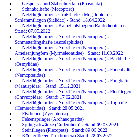
Gespenst- und Stabschrecken (Phasmida)
Schnabelhafte (Mecoptera)
Netzflüglerartige - Großflügler (Megaloptera) -
Schlammfliegen (Sialidae) - Stand: 18.04.2022
Netzflüglerartige - Kamelhalsfliegen (Raphidioptera) -
Stand: 07.05.2022
Netzflüglerartige - Netzflügler (Neuroptera) -
Schmetterlingshafte (Ascalaphidae)
Netzflüglerartige - Netzflügler (Neuroptera) -
Ameisenjungfern (Myrmeleontidae) - Stand: 11.03.2022
Netzflüglerartige - Netzflügler (Neuroptera) - Bachhafte
(Osmylidae)
Netzflüglerartige - Netzflügler (Neuroptera) - Fadenhafte
(Nemopteridae)
Netzflüglerartige - Netzflügler (Neuroptera) - Fanghafte
(Mantispidae) - Stand: 15.12.2021
Netzflüglerartige - Netzflügler (Neuroptera) - Florfliegen
(Chrysopidae) - Stand: 17.02.2021
Netzflüglerartige - Netzflügler (Neuroptera) - Taghafte
(Hemerobiidae) - Stand: 28.05.2021
Fischchen (Zygentoma)
Felsenspringer (Archaeognatha)
Springschwänze (Collembola) - Stand:09.03.2021
Steinfliegen (Plecopeta) - Stand: 09.06.2022
Köcherfliegen (Trichoptera) Stand: 28.03.2022