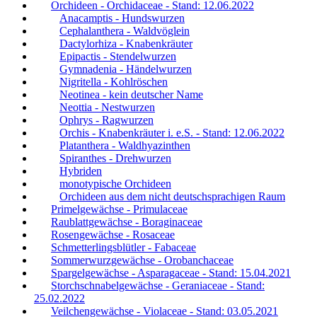
Orchideen - Orchidaceae - Stand: 12.06.2022
Anacamptis - Hundswurzen
Cephalanthera - Waldvöglein
Dactylorhiza - Knabenkräuter
Epipactis - Stendelwurzen
Gymnadenia - Händelwurzen
Nigritella - Kohlröschen
Neotinea - kein deutscher Name
Neottia - Nestwurzen
Ophrys - Ragwurzen
Orchis - Knabenkräuter i. e.S. - Stand: 12.06.2022
Platanthera - Waldhyazinthen
Spiranthes - Drehwurzen
Hybriden
monotypische Orchideen
Orchideen aus dem nicht deutschsprachigen Raum
Primelgewächse - Primulaceae
Raublattgewächse - Boraginaceae
Rosengewächse - Rosaceae
Schmetterlingsblütler - Fabaceae
Sommerwurzgewächse - Orobanchaceae
Spargelgewächse - Asparagaceae - Stand: 15.04.2021
Storchschnabelgewächse - Geraniaceae - Stand:
25.02.2022
Veilchengewächse - Violaceae - Stand: 03.05.2021