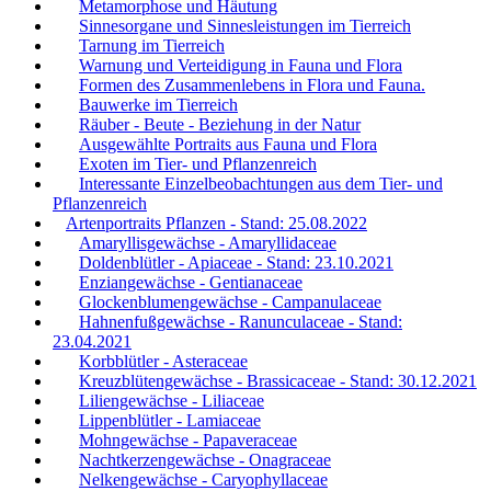
Metamorphose und Häutung
Sinnesorgane und Sinnesleistungen im Tierreich
Tarnung im Tierreich
Warnung und Verteidigung in Fauna und Flora
Formen des Zusammenlebens in Flora und Fauna.
Bauwerke im Tierreich
Räuber - Beute - Beziehung in der Natur
Ausgewählte Portraits aus Fauna und Flora
Exoten im Tier- und Pflanzenreich
Interessante Einzelbeobachtungen aus dem Tier- und
Pflanzenreich
Artenportraits Pflanzen - Stand: 25.08.2022
Amaryllisgewächse - Amaryllidaceae
Doldenblütler - Apiaceae - Stand: 23.10.2021
Enziangewächse - Gentianaceae
Glockenblumengewächse - Campanulaceae
Hahnenfußgewächse - Ranunculaceae - Stand:
23.04.2021
Korbblütler - Asteraceae
Kreuzblütengewächse - Brassicaceae - Stand: 30.12.2021
Liliengewächse - Liliaceae
Lippenblütler - Lamiaceae
Mohngewächse - Papaveraceae
Nachtkerzengewächse - Onagraceae
Nelkengewächse - Caryophyllaceae