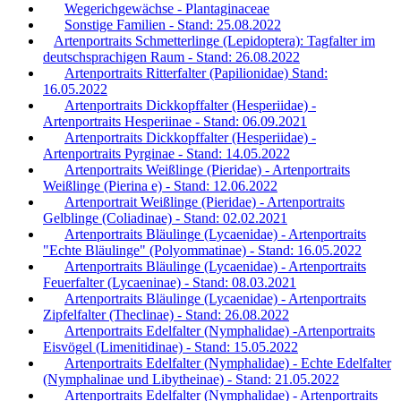
Wegerichgewächse - Plantaginaceae
Sonstige Familien - Stand: 25.08.2022
Artenportraits Schmetterlinge (Lepidoptera): Tagfalter im
deutschsprachigen Raum - Stand: 26.08.2022
Artenportraits Ritterfalter (Papilionidae) Stand:
16.05.2022
Artenportraits Dickkopffalter (Hesperiidae) -
Artenportraits Hesperiinae - Stand: 06.09.2021
Artenportraits Dickkopffalter (Hesperiidae) -
Artenportraits Pyrginae - Stand: 14.05.2022
Artenportraits Weißlinge (Pieridae) - Artenportraits
Weißlinge (Pierina e) - Stand: 12.06.2022
Artenportrait Weißlinge (Pieridae) - Artenportraits
Gelblinge (Coliadinae) - Stand: 02.02.2021
Artenportraits Bläulinge (Lycaenidae) - Artenportraits
"Echte Bläulinge" (Polyommatinae) - Stand: 16.05.2022
Artenportraits Bläulinge (Lycaenidae) - Artenportraits
Feuerfalter (Lycaeninae) - Stand: 08.03.2021
Artenportraits Bläulinge (Lycaenidae) - Artenportraits
Zipfelfalter (Theclinae) - Stand: 26.08.2022
Artenportraits Edelfalter (Nymphalidae) -Artenportraits
Eisvögel (Limenitidinae) - Stand: 15.05.2022
Artenportraits Edelfalter (Nymphalidae) - Echte Edelfalter
(Nymphalinae und Libytheinae) - Stand: 21.05.2022
Artenportraits Edelfalter (Nymphalidae) - Artenportraits