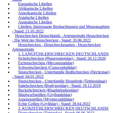
Europäische Libellen
Afrikanische Libellen
Amerikanische Libellen
Asiatische Libellen
Australische Libellen
Libellen: Interessante Beobachtungen und Monographien
- Stand: 21.05.2022
Heuschrecken Deutschlands - Artenportraits Heuschrecken
- Die Welt der Heuschrecken - Stand: 20.06.2022
Heuschrecken - Heuschreckenarten - Heuschrecken
Artenportraits
1. LANGFÜHLERSCHRECKEN DEUTSCHLANDS
Sichelschrecken (Phaneropteridae) - Stand: 26.12.2020
Eichenschrecken (Meconematidae)
Schwertschrecken (Conocephalidae)
Singschrecken - Unterfamilie Beißschrecken (Decticinae)
- Stand: 04.01.2022
Singschrecken - Unterfamilie Heupferde (Tettigoniinae)
Sattelschrecken (Bradyporidae) - Stand: 18.12.2019
Buckelschrecken (Rhaphidophoridae)
Maulwurfsgrillen (Gryllotalpidae)
Ameisengrillen (Myrmecophilidae)
Echte Grillen (Gryllidae) - Stand: 28.04.2022
2. KURZFÜHLERSCHRECKEN DEUTSCHLANDS
Dornschrecken (Tetrigidae) - Stand: 06.06.2022