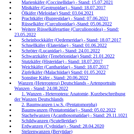
Marienkäfer (Coccinellidae) - Stand: 15.07.2021
Mistkäfer (Geotrupidae) - Stand: 18.07.2017
Ölkäfer (Meloidae) Stand: 03.04.2021
Prachtkäfer (Buprestidae) - Stand: 07.06.2021
Rüsselkäfer (Curculionidae) -Stand: 05.06.2022
Weitere Rüsselkäferartige (Curculionoidea) - Stand:
23.05.2022
Scheinbockkäfer (Oedemeridae) - Stand: 18.07.2017
Schnellkäfer (Elateridae) - Stand: 01.06.2022
Schröter (Lucanidae) - Stand: 24.01.2022
Schwarzkäfer (Tenebrionidae) Stand: 21.01.2022
Stutzkäfer (Histeridae) - Stand: 18.07.2017
Weichkäfer (Cantharidae) - Stand: 18.07.2017
Zipfelkäfer (Malachiidae) Stand: 01.05.2022
Sonstige Käfer - Stand: 20.06.2022
Wanzen (Heteroptera) Deutschlands - Artenportraits
Wanzen - Stand: 24.08.2022
1. Wanzen - Heteroptera: Anatomie, Kurzbeschreibung
der Wanzen Deutschlands
2. Baumwanzen i.w.S. (Pentatomorpha)
Baumwanzen (Pentatomidae) - Stand: 05.02.2022
Stachelwanzen (Acanthosomatidae) - Stand: 29.11.1021
Schildwanzen (Scutelleridae)
Erdwanzen (Cydnidae) - Stand: 28.04.2020
Stelzenwanzen (Berytidae)