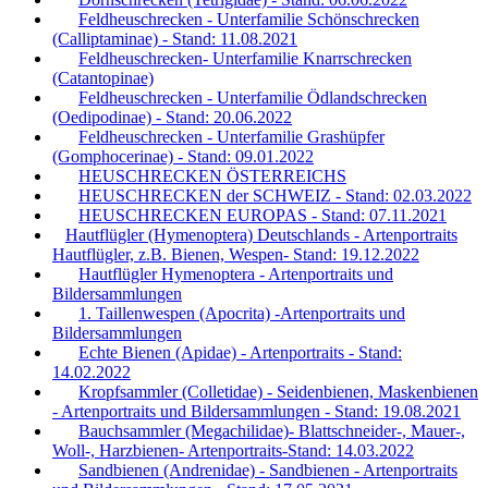
Feldheuschrecken - Unterfamilie Schönschrecken
(Calliptaminae) - Stand: 11.08.2021
Feldheuschrecken- Unterfamilie Knarrschrecken
(Catantopinae)
Feldheuschrecken - Unterfamilie Ödlandschrecken
(Oedipodinae) - Stand: 20.06.2022
Feldheuschrecken - Unterfamilie Grashüpfer
(Gomphocerinae) - Stand: 09.01.2022
HEUSCHRECKEN ÖSTERREICHS
HEUSCHRECKEN der SCHWEIZ - Stand: 02.03.2022
HEUSCHRECKEN EUROPAS - Stand: 07.11.2021
Hautflügler (Hymenoptera) Deutschlands - Artenportraits
Hautflügler, z.B. Bienen, Wespen- Stand: 19.12.2022
Hautflügler Hymenoptera - Artenportraits und
Bildersammlungen
1. Taillenwespen (Apocrita) -Artenportraits und
Bildersammlungen
Echte Bienen (Apidae) - Artenportraits - Stand:
14.02.2022
Kropfsammler (Colletidae) - Seidenbienen, Maskenbienen
- Artenportraits und Bildersammlungen - Stand: 19.08.2021
Bauchsammler (Megachilidae)- Blattschneider-, Mauer-,
Woll-, Harzbienen- Artenportraits-Stand: 14.03.2022
Sandbienen (Andrenidae) - Sandbienen - Artenportraits