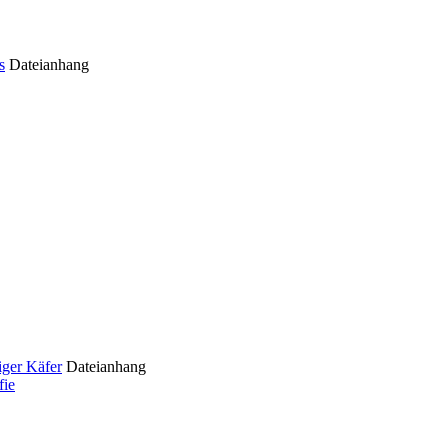
s
Dateianhang
iger Käfer
Dateianhang
fie