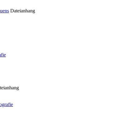
auens
Dateianhang
fie
teianhang
ografie