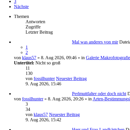
3
Nächste
Themen
Antworten
Zugriffe
Letzter Beitrag
Mal was anderes von mir
Datei
1
2
von
klaus57
» 8. Aug 2026, 09:46 » in
Galerie Makrofotografi
Untertitel:
Nicht so groß
11
130
von
fossilhunter
Neuester Beitrag
9. Aug 2026, 15:46
Perlmuttfalter oder doch nicht
D
von
fossilhunter
» 8. Aug 2026, 20:26 » in
Arten-Bestimmungsh
3
34
von
klaus57
Neuester Beitrag
9. Aug 2026, 15:42
Herr und Frau Landkärtchen
Da