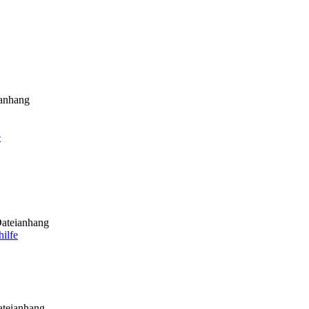
anhang
e
ateianhang
ilfe
teianhang