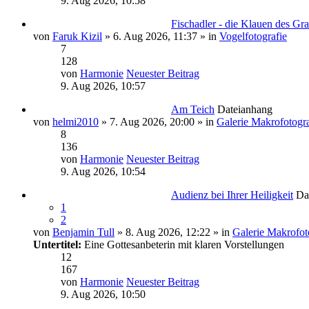
9. Aug 2026, 10:58
Fischadler - die Klauen des Gr
von
Faruk Kizil
» 6. Aug 2026, 11:37 » in
Vogelfotografie
7
128
von
Harmonie
Neuester Beitrag
9. Aug 2026, 10:57
Am Teich
Dateianhang
von
helmi2010
» 7. Aug 2026, 20:00 » in
Galerie Makrofotogra
8
136
von
Harmonie
Neuester Beitrag
9. Aug 2026, 10:54
Audienz bei Ihrer Heiligkeit
Da
1
2
von
Benjamin Tull
» 8. Aug 2026, 12:22 » in
Galerie Makrofot
Untertitel:
Eine Gottesanbeterin mit klaren Vorstellungen
12
167
von
Harmonie
Neuester Beitrag
9. Aug 2026, 10:50