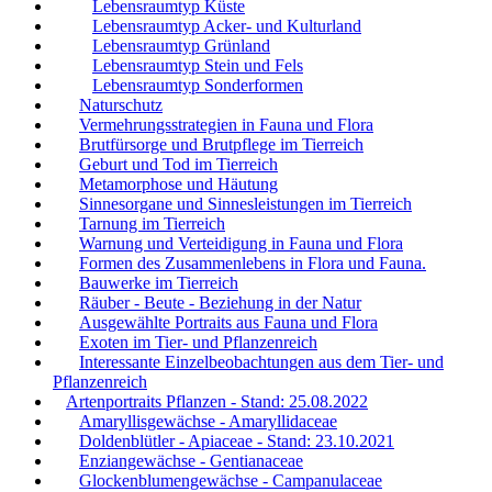
Lebensraumtyp Küste
Lebensraumtyp Acker- und Kulturland
Lebensraumtyp Grünland
Lebensraumtyp Stein und Fels
Lebensraumtyp Sonderformen
Naturschutz
Vermehrungsstrategien in Fauna und Flora
Brutfürsorge und Brutpflege im Tierreich
Geburt und Tod im Tierreich
Metamorphose und Häutung
Sinnesorgane und Sinnesleistungen im Tierreich
Tarnung im Tierreich
Warnung und Verteidigung in Fauna und Flora
Formen des Zusammenlebens in Flora und Fauna.
Bauwerke im Tierreich
Räuber - Beute - Beziehung in der Natur
Ausgewählte Portraits aus Fauna und Flora
Exoten im Tier- und Pflanzenreich
Interessante Einzelbeobachtungen aus dem Tier- und
Pflanzenreich
Artenportraits Pflanzen - Stand: 25.08.2022
Amaryllisgewächse - Amaryllidaceae
Doldenblütler - Apiaceae - Stand: 23.10.2021
Enziangewächse - Gentianaceae
Glockenblumengewächse - Campanulaceae