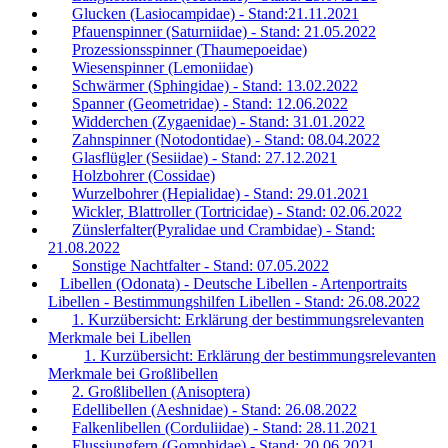
Glucken (Lasiocampidae) - Stand:21.11.2021
Pfauenspinner (Saturniidae) - Stand: 21.05.2022
Prozessionsspinner (Thaumepoeidae)
Wiesenspinner (Lemoniidae)
Schwärmer (Sphingidae) - Stand: 13.02.2022
Spanner (Geometridae) - Stand: 12.06.2022
Widderchen (Zygaenidae) - Stand: 31.01.2022
Zahnspinner (Notodontidae) - Stand: 08.04.2022
Glasflügler (Sesiidae) - Stand: 27.12.2021
Holzbohrer (Cossidae)
Wurzelbohrer (Hepialidae) - Stand: 29.01.2021
Wickler, Blattroller (Tortricidae) - Stand: 02.06.2022
Zünslerfalter(Pyralidae und Crambidae) - Stand:
21.08.2022
Sonstige Nachtfalter - Stand: 07.05.2022
Libellen (Odonata) - Deutsche Libellen - Artenportraits
Libellen - Bestimmungshilfen Libellen - Stand: 26.08.2022
1. Kurzübersicht: Erklärung der bestimmungsrelevanten
Merkmale bei Libellen
1. Kurzübersicht: Erklärung der bestimmungsrelevanten
Merkmale bei Großlibellen
2. Großlibellen (Anisoptera)
Edellibellen (Aeshnidae) - Stand: 26.08.2022
Falkenlibellen (Corduliidae) - Stand: 28.11.2021
Flussjungfern (Gomphidae) - Stand: 20.06.2021