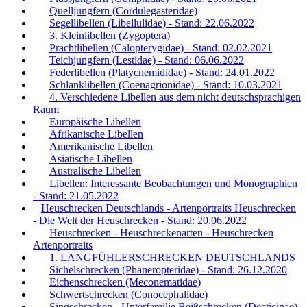
Quelljungfern (Cordulegasteridae)
Segellibellen (Libellulidae) - Stand: 22.06.2022
3. Kleinlibellen (Zygoptera)
Prachtlibellen (Calopterygidae) - Stand: 02.02.2021
Teichjungfern (Lestidae) - Stand: 06.06.2022
Federlibellen (Platycnemididae) - Stand: 24.01.2022
Schlanklibellen (Coenagrionidae) - Stand: 10.03.2021
4. Verschiedene Libellen aus dem nicht deutschsprachigen
Raum
Europäische Libellen
Afrikanische Libellen
Amerikanische Libellen
Asiatische Libellen
Australische Libellen
Libellen: Interessante Beobachtungen und Monographien
- Stand: 21.05.2022
Heuschrecken Deutschlands - Artenportraits Heuschrecken
- Die Welt der Heuschrecken - Stand: 20.06.2022
Heuschrecken - Heuschreckenarten - Heuschrecken
Artenportraits
1. LANGFÜHLERSCHRECKEN DEUTSCHLANDS
Sichelschrecken (Phaneropteridae) - Stand: 26.12.2020
Eichenschrecken (Meconematidae)
Schwertschrecken (Conocephalidae)
Singschrecken - Unterfamilie Beißschrecken (Decticinae)