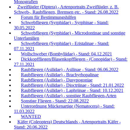
Monografien
Zweiflügler (Diptera) - Artenportraits Zweiflügler, z. B.
Schweb-, Raubfliegen, Bremsen etc. - Stand: 26.08.2022
Forum für Bestimmungshilfen
Schwebfliegen (Syrphidae) - Syrphinae - Stand:
30.05.2022
Schwebfliegen (Syrphidae) - Microdontinae und sonstige
Unterfamilien
Schwebfliegen (Syrphidae) - Eristalinae - Stand:
07.11.2021
Wollschweber (Bombyliidae) - Stand: 04.12.2021
Dickkopffliegen/Blasenkopffliegen - (Conopidae) - Stand:
27.11.2021
Raubfliegen (Asilidae) - Asilinae - Stand: 06.06.2022
Raubfliegen (Asilidae) - Brachyrhopalinae
Raubfliegen (Asilidae) - Dasypogoniae
Raubfliegen (Asilidae) - Dioctriinae - Stand: 21.01.2022
Raubfliegen (Asilidae) - Laphriinae - Stand: 10.12.2021
Raubfliegen (Asilidae) - sonstige Raubfliegen-Arten
Sonstige Fliegen - Stand: 22.08.2022
Unterordnung Mückenartige (Nematocera) - Stand:
11.03.2022
WANTED
Käfer (Coleoptera) Deutschlands - Artenportraits Käfer -
Stand: 20.06.2022