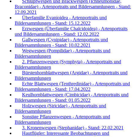
Schlupfwespen und Brackwespen (Ichneumonidae,
Braconidae) - Artenportraits und Bildersammlungen - Stand:
12.09.2021
Überfamilie Evanioidea - Artenportraits und
Bildersammlungen - Stand: 15.12.2022
Erzwespen (Überfamilie Chalcidoidea) - Artenportraits
und Bildersammlungen - Stand: 12.02.2022
Gallwespen (Cynipidae) - Artenportraits und
Bildersammlungen - Stand: 10.02.2021
Wegwespen (Pompilidae) - Artenportraits und
Bildersammlungen
2. Pflanzenwespen (Symphyta) - Artenportraits und
Bildersammlungen
Bürstenhornblattwespen (Argidae) - Artenportraits und
Bildersammlungen
Echte Blattwespen (Tenthredinidae) - Artenportraits und
Bildersammlungen - Stand: 17.04.2022
Keulhornblattwespen (Cimbicidae) - Artenportraits und
Bildersammlungen - Stand: 01.05.2022
Holzwespen (Siricidae) - Artenportraits und
Bildersammlungen
Sonstige Pflanzenwespen - Artenportraits und
Bildersammlungen
3. Kronenwespen (Stephanidae) - Stand: 22.02.2021
Hautflügler: Interessante Beobachtungen und