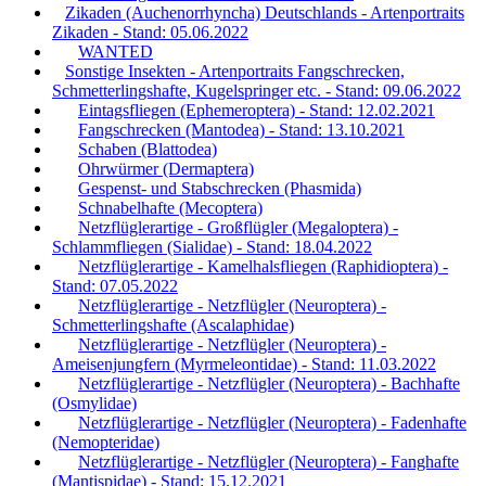
Zikaden (Auchenorrhyncha) Deutschlands - Artenportraits
Zikaden - Stand: 05.06.2022
WANTED
Sonstige Insekten - Artenportraits Fangschrecken,
Schmetterlingshafte, Kugelspringer etc. - Stand: 09.06.2022
Eintagsfliegen (Ephemeroptera) - Stand: 12.02.2021
Fangschrecken (Mantodea) - Stand: 13.10.2021
Schaben (Blattodea)
Ohrwürmer (Dermaptera)
Gespenst- und Stabschrecken (Phasmida)
Schnabelhafte (Mecoptera)
Netzflüglerartige - Großflügler (Megaloptera) -
Schlammfliegen (Sialidae) - Stand: 18.04.2022
Netzflüglerartige - Kamelhalsfliegen (Raphidioptera) -
Stand: 07.05.2022
Netzflüglerartige - Netzflügler (Neuroptera) -
Schmetterlingshafte (Ascalaphidae)
Netzflüglerartige - Netzflügler (Neuroptera) -
Ameisenjungfern (Myrmeleontidae) - Stand: 11.03.2022
Netzflüglerartige - Netzflügler (Neuroptera) - Bachhafte
(Osmylidae)
Netzflüglerartige - Netzflügler (Neuroptera) - Fadenhafte
(Nemopteridae)
Netzflüglerartige - Netzflügler (Neuroptera) - Fanghafte
(Mantispidae) - Stand: 15.12.2021