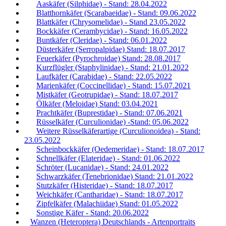
Aaskäfer (Silphidae) - Stand: 28.04.2022
Blatthornkäfer (Scarabaeidae) - Stand: 09.06.2022
Blattkäfer (Chrysomelidae) - Stand 23.05.2022
Bockkäfer (Cerambycidae) - Stand: 16.05.2022
Buntkäfer (Cleridae) - Stand: 06.01.2022
Düsterkäfer (Serropalpidae) Stand: 18.07.2017
Feuerkäfer (Pyrochroidae) Stand: 28.08.2017
Kurzflügler (Staphylinidae) - Stand: 21.01.2022
Laufkäfer (Carabidae) - Stand: 22.05.2022
Marienkäfer (Coccinellidae) - Stand: 15.07.2021
Mistkäfer (Geotrupidae) - Stand: 18.07.2017
Ölkäfer (Meloidae) Stand: 03.04.2021
Prachtkäfer (Buprestidae) - Stand: 07.06.2021
Rüsselkäfer (Curculionidae) -Stand: 05.06.2022
Weitere Rüsselkäferartige (Curculionoidea) - Stand:
23.05.2022
Scheinbockkäfer (Oedemeridae) - Stand: 18.07.2017
Schnellkäfer (Elateridae) - Stand: 01.06.2022
Schröter (Lucanidae) - Stand: 24.01.2022
Schwarzkäfer (Tenebrionidae) Stand: 21.01.2022
Stutzkäfer (Histeridae) - Stand: 18.07.2017
Weichkäfer (Cantharidae) - Stand: 18.07.2017
Zipfelkäfer (Malachiidae) Stand: 01.05.2022
Sonstige Käfer - Stand: 20.06.2022
Wanzen (Heteroptera) Deutschlands - Artenportraits