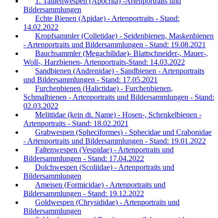
1. Taillenwespen (Apocrita) -Artenportraits und
Bildersammlungen
Echte Bienen (Apidae) - Artenportraits - Stand:
14.02.2022
Kropfsammler (Colletidae) - Seidenbienen, Maskenbienen
- Artenportraits und Bildersammlungen - Stand: 19.08.2021
Bauchsammler (Megachilidae)- Blattschneider-, Mauer-,
Woll-, Harzbienen- Artenportraits-Stand: 14.03.2022
Sandbienen (Andrenidae) - Sandbienen - Artenportraits
und Bildersammlungen - Stand: 17.05.2021
Furchenbienen (Halictidae) - Furchenbienen,
Schmalbienen - Artenportraits und Bildersammlungen - Stand:
02.03.2022
Melittidae (kein dt. Name) - Hosen-, Schenkelbienen -
Artenportraits - Stand: 18.02.2021
Grabwespen (Spheciformes) - Sphecidae und Crabonidae
- Artenportraits und Bildersammlungen - Stand: 19.01.2022
Faltenwespen (Vespidae) - Artenportraits und
Bildersammlungen - Stand: 17.04.2022
Dolchwespen (Scoliidae) - Artenportraits und
Bildersammlungen
Ameisen (Formicidae) - Artenportraits und
Bildersammlungen - Stand: 19.12.2022
Goldwespen (Chrysididae) - Artenportraits und
Bildersammlungen