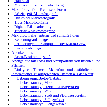
Natur-Art
Mikro- und Lichtschrankenfotografie
Makrofotografie - Technische Foren
Arbeitsgerät Makrofotografie
Hilfsmittel Makrofotografie
Tipps Makrofotografie
Digitale Bildbearbeitung
Tutorials - Makrofotografie
Makrofotografie - interne und sonstige Foren
Bedienungsanleitungen
Erläuterungen u. Standpunkte der Makro-Crew
Startseitenbeiträge
Artenkenntnis
Arten-Bestimmungshilfe
Artengalerie mit Fotos und Artenportraits von Insekten und
Pflanzen
Biologische Themen - Makrofotos und ausführliche
Informationen zu ausgewählten Themen aus der Natur
Lebensräume/Biotop/Habitat
Lebensraumtyp Moor
Lebensraumtyp Heide und Magerrasen
Lebensraumtyp Wald
Lebensraumtyp Stadt und Siedlungsbereich
Lebensraumtyp Stillgewässer
Lebensraumtyp Fließgewässer