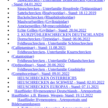
- Stand: 04.01.2022
Singschrecken - Unterfamilie Heupferde (Tettigoniinae)
Sattelschrecken (Bradyporidae) - Stand: 18.12.2019
Buckelschrecken (Rhaphidophoridae)
Maulwurfsgrillen (Gryllotalpidae)
Ameisengrillen (Myrmecophilidae)
Echte Grillen (Gryllidae) - Stand: 28.04.2022
2. KURZFÜHLERSCHRECKEN DEUTSCHLANDS
Dornschrecken (Tetrigidae) - Stand: 06.06.2022
Feldheuschrecken - Unterfamilie Schönschrecken
(Calliptaminae) - Stand: 11.08.2021
Feldheuschrecken- Unterfamilie Knarrschrecken
(Catantopinae)
Feldheuschrecken - Unterfamilie Ödlandschrecken
(Oedipodinae) - Stand: 20.06.2022
Feldheuschrecken - Unterfamilie Grashüpfer
(Gomphocerinae) - Stand: 09.01.2022
HEUSCHRECKEN ÖSTERREICHS
HEUSCHRECKEN der SCHWEIZ - Stand: 02.03.2022
HEUSCHRECKEN EUROPAS - Stand: 07.11.2021
Hautflügler (Hymenoptera) Deutschlands - Artenportraits
Hautflügler, z.B. Bienen, Wespen- Stand: 19.12.2022
Hautflügler Hymenoptera - Artenportraits und
Bildersammlungen