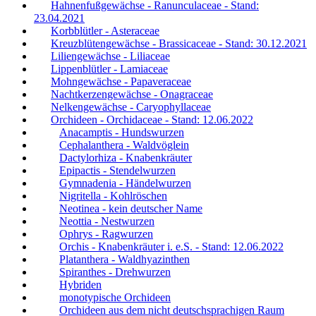
Hahnenfußgewächse - Ranunculaceae - Stand:
23.04.2021
Korbblütler - Asteraceae
Kreuzblütengewächse - Brassicaceae - Stand: 30.12.2021
Liliengewächse - Liliaceae
Lippenblütler - Lamiaceae
Mohngewächse - Papaveraceae
Nachtkerzengewächse - Onagraceae
Nelkengewächse - Caryophyllaceae
Orchideen - Orchidaceae - Stand: 12.06.2022
Anacamptis - Hundswurzen
Cephalanthera - Waldvöglein
Dactylorhiza - Knabenkräuter
Epipactis - Stendelwurzen
Gymnadenia - Händelwurzen
Nigritella - Kohlröschen
Neotinea - kein deutscher Name
Neottia - Nestwurzen
Ophrys - Ragwurzen
Orchis - Knabenkräuter i. e.S. - Stand: 12.06.2022
Platanthera - Waldhyazinthen
Spiranthes - Drehwurzen
Hybriden
monotypische Orchideen
Orchideen aus dem nicht deutschsprachigen Raum