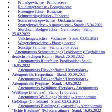
Primelgewächse - Primulaceae
Raublattgewächse - Boraginaceae
Rosengewächse - Rosaceae
Schmetterlingsblütler - Fabaceae
Sommerwurzgewächse - Orobanchaceae
Spargelgewächse - Asparagaceae - Stand: 15.04.2021
Storchschnabelgewächse - Geraniaceae - Stand:
25.02.2022
Veilchengewächse - Violaceae - Stand: 03.05.2021
Wegerichgewächse - Plantaginaceae
Sonstige Familien - Stand: 25.08.2022
Artenportraits Schmetterlinge (Lepidoptera): Tagfalter im
deutschsprachigen Raum - Stand: 26.08.2022
Artenportraits Ritterfalter (Papilionidae) Stand:
16.05.2022
Artenportraits Dickkopffalter (Hesperiidae) -
Artenportraits Hesperiinae - Stand: 06.09.2021
Artenportraits Dickkopffalter (Hesperiidae) -
Artenportraits Pyrginae - Stand: 14.05.2022
Artenportraits Weißlinge (Pieridae) - Artenportraits
Weißlinge (Pierina e) - Stand: 12.06.2022
Artenportrait Weißlinge (Pieridae) - Artenportraits
Gelblinge (Coliadinae) - Stand: 02.02.2021
Artenportraits Bläulinge (Lycaenidae) - Artenportraits
"Echte Bläulinge" (Polyommatinae) - Stand: 16.05.2022