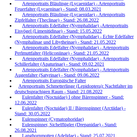
Artenportraits Bläulinge (Lycaenidae) - Artenportraits
Feuerfalter (Lycaeninae) - Stand: 08.03.2021
Artenportraits Bläulinge (Lycaenidae) - Artenportraits
Zipfelfalter (Theclinae) - Stand: 26.08.2022
Artenportraits Edelfalter (Nymphalidae) -Artenportraits
Eisvögel (Limenitidinae) - Stand: 15.05.2022
Artenportraits Edelfalter (Nymphalidae) - Echte Edelfalter
(Nymphalinae und Libytheinae) - Stand: 21.05.2022
Artenportraits Edelfalter (Nymphalidae) - Artenportraits
Perlmuttfalter (Heliconiinae) - Stand: 21.05.2022
Artenportraits Edelfalter (Nymphalidae) - Artenportraits
Schillerfalter (Apaturinae) - Stand: 09.02.2021
Artenportraits Edelfalter (Nymphalidae) - Artenportraits
Augenfalter (Satyrinae) - Stand: 09.06.2022
Artenportraits Europäische Falter
Artenportraits Schmetterlinge (Lepidoptera): Nachtfalter im
deutschsprachigen Raum - Stand: 21.08.2022
Eulenfalter (Noctuidae) I ohne Bärenspinner - Stand:
12.06.2022
Eulenfalter (Noctuidae) II / Bärenspinner (Arctiidae) -
Stand: 30.05.2022
Eulenspinner (Cymatophoridae)
Eulenspinner, Sichelflügler (Drepanidae) - Stand:
26.08.2021
Langhornmotten (Adelidae) - Stand: 25.07.2021