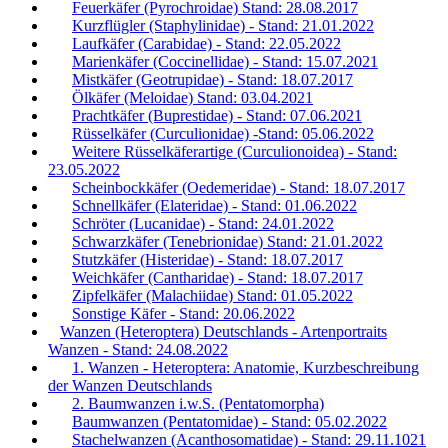
Feuerkäfer (Pyrochroidae) Stand: 28.08.2017
Kurzflügler (Staphylinidae) - Stand: 21.01.2022
Laufkäfer (Carabidae) - Stand: 22.05.2022
Marienkäfer (Coccinellidae) - Stand: 15.07.2021
Mistkäfer (Geotrupidae) - Stand: 18.07.2017
Ölkäfer (Meloidae) Stand: 03.04.2021
Prachtkäfer (Buprestidae) - Stand: 07.06.2021
Rüsselkäfer (Curculionidae) -Stand: 05.06.2022
Weitere Rüsselkäferartige (Curculionoidea) - Stand:
23.05.2022
Scheinbockkäfer (Oedemeridae) - Stand: 18.07.2017
Schnellkäfer (Elateridae) - Stand: 01.06.2022
Schröter (Lucanidae) - Stand: 24.01.2022
Schwarzkäfer (Tenebrionidae) Stand: 21.01.2022
Stutzkäfer (Histeridae) - Stand: 18.07.2017
Weichkäfer (Cantharidae) - Stand: 18.07.2017
Zipfelkäfer (Malachiidae) Stand: 01.05.2022
Sonstige Käfer - Stand: 20.06.2022
Wanzen (Heteroptera) Deutschlands - Artenportraits
Wanzen - Stand: 24.08.2022
1. Wanzen - Heteroptera: Anatomie, Kurzbeschreibung
der Wanzen Deutschlands
2. Baumwanzen i.w.S. (Pentatomorpha)
Baumwanzen (Pentatomidae) - Stand: 05.02.2022
Stachelwanzen (Acanthosomatidae) - Stand: 29.11.1021