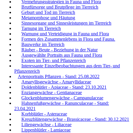
Vermehrungsstrategien in Fauna und Flora
Brutfürsorge und Brutpflege im Tierreich
Geburt und Tod im Tierreich
Metamorphose und Häutung
Sinnesorgane und Sinnesleistungen im Tierreich
Tarnung im Tierreich
Warnung und Verteidigung in Fauna und Flora
Formen des Zusammenlebens in Flora und Fauna.
Bauwerke im Tierreich
Räuber - Beute - Beziehung in der Natur
Ausgewählte Portraits aus Fauna und Flora
Exoten im Tier- und Pflanzenreich
Interessante Einzelbeobachtungen aus dem Tier- und
Pflanzenreich
Artenportraits Pflanzen - Stand: 25.08.2022
Amaryllisgewächse - Amaryllidaceae
Doldenblütler - Apiaceae - Stand: 23.10.2021
Enziangewächse - Gentianaceae
Glockenblumengewächse - Campanulaceae
Hahnenfußgewächse - Ranunculaceae - Stand:
23.04.2021
Korbblütler - Asteraceae
Kreuzblütengewächse - Brassicaceae - Stand: 30.12.2021
Liliengewächse - Liliaceae
Lippenblütler - Lamiaceae