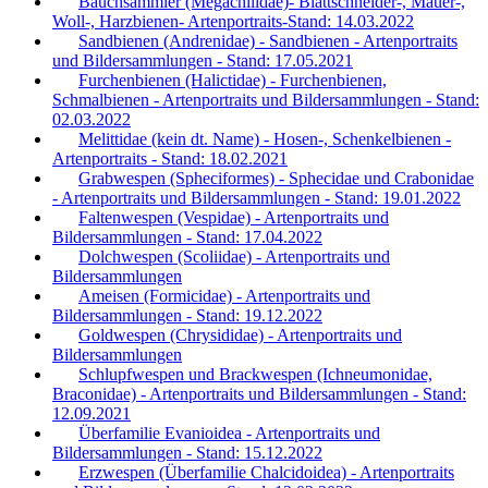
Bauchsammler (Megachilidae)- Blattschneider-, Mauer-,
Woll-, Harzbienen- Artenportraits-Stand: 14.03.2022
Sandbienen (Andrenidae) - Sandbienen - Artenportraits
und Bildersammlungen - Stand: 17.05.2021
Furchenbienen (Halictidae) - Furchenbienen,
Schmalbienen - Artenportraits und Bildersammlungen - Stand:
02.03.2022
Melittidae (kein dt. Name) - Hosen-, Schenkelbienen -
Artenportraits - Stand: 18.02.2021
Grabwespen (Spheciformes) - Sphecidae und Crabonidae
- Artenportraits und Bildersammlungen - Stand: 19.01.2022
Faltenwespen (Vespidae) - Artenportraits und
Bildersammlungen - Stand: 17.04.2022
Dolchwespen (Scoliidae) - Artenportraits und
Bildersammlungen
Ameisen (Formicidae) - Artenportraits und
Bildersammlungen - Stand: 19.12.2022
Goldwespen (Chrysididae) - Artenportraits und
Bildersammlungen
Schlupfwespen und Brackwespen (Ichneumonidae,
Braconidae) - Artenportraits und Bildersammlungen - Stand:
12.09.2021
Überfamilie Evanioidea - Artenportraits und
Bildersammlungen - Stand: 15.12.2022
Erzwespen (Überfamilie Chalcidoidea) - Artenportraits