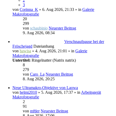
2
3
von
Corinna_K
» 6. Aug 2026, 21:33 » in
Galerie
Makrofotografie
20
299
von
schaubinio
Neuester Beitrag
9. Aug 2026, 08:34
Verschnaufpause bei der
Fröschejagd
Dateianhang
von
hawisa
» 4. Aug 2026, 21:01 » in
Galerie
Makrofotografie
Untertitel:
Ringelnatter (Natrix natrix)
8
279
von
Caro_La
Neuester Beitrag
8. Aug 2026, 20:25
Neue Ultramakro-Objektive von Laowa
von
helmi2010
» 5. Aug 2026, 17:37 » in
Arbeitsgerät
Makrofotografie
2
91
von
mftler
Neuester Beitrag
8. Aug 2026, 17:06