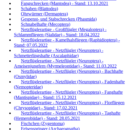
Fangschrecken (Mantodea) - Stand: 13.10.2021
Schaben (Blattodea)
Ohrwürmer (Dermaptera)
Gespenst- und Stabschrecken (Phasmida)
Schnabelhafte (Mecoptera)
Netzflüglerartige - Großflügler (Megaloptera) -
Schlammfliegen (Sialidae) - Stand: 18.04.2022
Netzflüglerartige - Kamelhalsfliegen (Raphidioptera) -
Stand: 07.05.2022
Netzflüglerartige - Netzflügler (Neuroptera) -
Schmetterlingshafte (Ascalaphidae)
Netzflüglerartige - Netzflügler (Neuroptera) -
Ameisenjungfern (Myrmeleontidae) - Stand: 11.03.2022
Netzflüglerartige - Netzflügler (Neuroptera) - Bachhafte
(Osmylidae)
Netzflüglerartige - Netzflügler (Neuroptera) - Fadenhafte
(Nemopteridae)
Netzflüglerartige - Netzflügler (Neuroptera) - Fanghafte
(Mantispidae) - Stand: 15.12.2021
Netzflüglerartige - Netzflügler (Neuroptera) - Florfliegen
(Chrysopidae) - Stand: 17.02.2021
Netzflüglerartige - Netzflügler (Neuroptera) - Taghafte
(Hemerobiidae) - Stand: 28.05.2021
Fischchen (Zygentoma)
Felsenspringer (Archaeognatha)