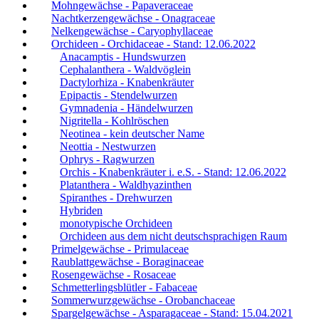
Mohngewächse - Papaveraceae
Nachtkerzengewächse - Onagraceae
Nelkengewächse - Caryophyllaceae
Orchideen - Orchidaceae - Stand: 12.06.2022
Anacamptis - Hundswurzen
Cephalanthera - Waldvöglein
Dactylorhiza - Knabenkräuter
Epipactis - Stendelwurzen
Gymnadenia - Händelwurzen
Nigritella - Kohlröschen
Neotinea - kein deutscher Name
Neottia - Nestwurzen
Ophrys - Ragwurzen
Orchis - Knabenkräuter i. e.S. - Stand: 12.06.2022
Platanthera - Waldhyazinthen
Spiranthes - Drehwurzen
Hybriden
monotypische Orchideen
Orchideen aus dem nicht deutschsprachigen Raum
Primelgewächse - Primulaceae
Raublattgewächse - Boraginaceae
Rosengewächse - Rosaceae
Schmetterlingsblütler - Fabaceae
Sommerwurzgewächse - Orobanchaceae
Spargelgewächse - Asparagaceae - Stand: 15.04.2021