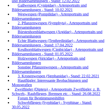
und Bildersammlungen - Stand: 12.02.2022
Gallwespen (Cynipidae) - Artenportraits und
Bildersammlungen - Stand: 10.02.2021
Wegwespen (Pompilidae) - Artenportraits und
Bildersammlungen
2. Pflanzenwespen (Symphyta) - Artenportraits und
Bildersammlungen
Bürstenhornblattwespen (Argidae) - Artenportraits und
Bildersammlungen
Echte Blattwespen (Tenthredinidae) - Artenportraits und
Bildersammlungen - Stand: 17.04.2022
Keulhornblattwespen (Cimbicidae) - Artenportraits und
Bildersammlungen - Stand: 01.05.2022
Holzwespen (Siricidae) - Artenportraits und
Bildersammlungen
Sonstige Pflanzenwespen - Artenportraits und
Bildersammlungen
3. Kronenwespen (Stephanidae) - Stand: 22.02.2021
Hautflügler: Interessante Beobachtungen und
Monografien
Zweiflügler (Diptera) - Artenportraits Zweiflügler, z. B.
Schweb-, Raubfliegen, Bremsen etc. - Stand: 26.08.2022
Forum für Bestimmungshilfen
Schwebfliegen (Syrphidae) - Syrphinae - Stand:
30.05.2022