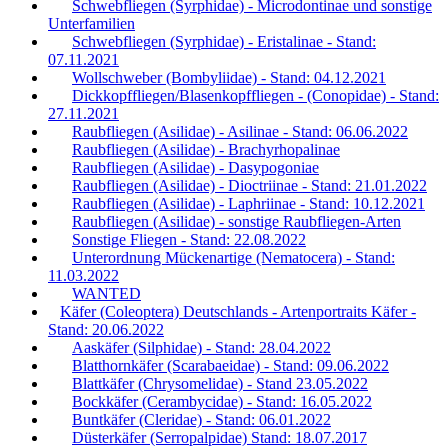
Schwebfliegen (Syrphidae) - Microdontinae und sonstige
Unterfamilien
Schwebfliegen (Syrphidae) - Eristalinae - Stand:
07.11.2021
Wollschweber (Bombyliidae) - Stand: 04.12.2021
Dickkopffliegen/Blasenkopffliegen - (Conopidae) - Stand:
27.11.2021
Raubfliegen (Asilidae) - Asilinae - Stand: 06.06.2022
Raubfliegen (Asilidae) - Brachyrhopalinae
Raubfliegen (Asilidae) - Dasypogoniae
Raubfliegen (Asilidae) - Dioctriinae - Stand: 21.01.2022
Raubfliegen (Asilidae) - Laphriinae - Stand: 10.12.2021
Raubfliegen (Asilidae) - sonstige Raubfliegen-Arten
Sonstige Fliegen - Stand: 22.08.2022
Unterordnung Mückenartige (Nematocera) - Stand:
11.03.2022
WANTED
Käfer (Coleoptera) Deutschlands - Artenportraits Käfer -
Stand: 20.06.2022
Aaskäfer (Silphidae) - Stand: 28.04.2022
Blatthornkäfer (Scarabaeidae) - Stand: 09.06.2022
Blattkäfer (Chrysomelidae) - Stand 23.05.2022
Bockkäfer (Cerambycidae) - Stand: 16.05.2022
Buntkäfer (Cleridae) - Stand: 06.01.2022
Düsterkäfer (Serropalpidae) Stand: 18.07.2017