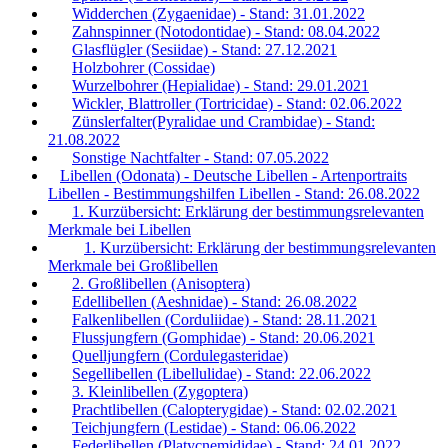
Widderchen (Zygaenidae) - Stand: 31.01.2022
Zahnspinner (Notodontidae) - Stand: 08.04.2022
Glasflügler (Sesiidae) - Stand: 27.12.2021
Holzbohrer (Cossidae)
Wurzelbohrer (Hepialidae) - Stand: 29.01.2021
Wickler, Blattroller (Tortricidae) - Stand: 02.06.2022
Zünslerfalter(Pyralidae und Crambidae) - Stand:
21.08.2022
Sonstige Nachtfalter - Stand: 07.05.2022
Libellen (Odonata) - Deutsche Libellen - Artenportraits
Libellen - Bestimmungshilfen Libellen - Stand: 26.08.2022
1. Kurzübersicht: Erklärung der bestimmungsrelevanten
Merkmale bei Libellen
1. Kurzübersicht: Erklärung der bestimmungsrelevanten
Merkmale bei Großlibellen
2. Großlibellen (Anisoptera)
Edellibellen (Aeshnidae) - Stand: 26.08.2022
Falkenlibellen (Corduliidae) - Stand: 28.11.2021
Flussjungfern (Gomphidae) - Stand: 20.06.2021
Quelljungfern (Cordulegasteridae)
Segellibellen (Libellulidae) - Stand: 22.06.2022
3. Kleinlibellen (Zygoptera)
Prachtlibellen (Calopterygidae) - Stand: 02.02.2021
Teichjungfern (Lestidae) - Stand: 06.06.2022
Federlibellen (Platycnemididae) - Stand: 24.01.2022