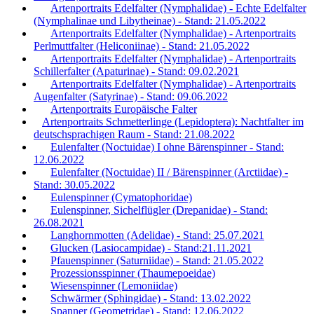
Artenportraits Edelfalter (Nymphalidae) - Echte Edelfalter
(Nymphalinae und Libytheinae) - Stand: 21.05.2022
Artenportraits Edelfalter (Nymphalidae) - Artenportraits
Perlmuttfalter (Heliconiinae) - Stand: 21.05.2022
Artenportraits Edelfalter (Nymphalidae) - Artenportraits
Schillerfalter (Apaturinae) - Stand: 09.02.2021
Artenportraits Edelfalter (Nymphalidae) - Artenportraits
Augenfalter (Satyrinae) - Stand: 09.06.2022
Artenportraits Europäische Falter
Artenportraits Schmetterlinge (Lepidoptera): Nachtfalter im
deutschsprachigen Raum - Stand: 21.08.2022
Eulenfalter (Noctuidae) I ohne Bärenspinner - Stand:
12.06.2022
Eulenfalter (Noctuidae) II / Bärenspinner (Arctiidae) -
Stand: 30.05.2022
Eulenspinner (Cymatophoridae)
Eulenspinner, Sichelflügler (Drepanidae) - Stand:
26.08.2021
Langhornmotten (Adelidae) - Stand: 25.07.2021
Glucken (Lasiocampidae) - Stand:21.11.2021
Pfauenspinner (Saturniidae) - Stand: 21.05.2022
Prozessionsspinner (Thaumepoeidae)
Wiesenspinner (Lemoniidae)
Schwärmer (Sphingidae) - Stand: 13.02.2022
Spanner (Geometridae) - Stand: 12.06.2022