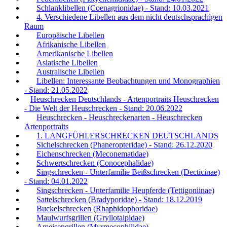
Schlanklibellen (Coenagrionidae) - Stand: 10.03.2021
4. Verschiedene Libellen aus dem nicht deutschsprachigen
Raum
Europäische Libellen
Afrikanische Libellen
Amerikanische Libellen
Asiatische Libellen
Australische Libellen
Libellen: Interessante Beobachtungen und Monographien
- Stand: 21.05.2022
Heuschrecken Deutschlands - Artenportraits Heuschrecken
- Die Welt der Heuschrecken - Stand: 20.06.2022
Heuschrecken - Heuschreckenarten - Heuschrecken
Artenportraits
1. LANGFÜHLERSCHRECKEN DEUTSCHLANDS
Sichelschrecken (Phaneropteridae) - Stand: 26.12.2020
Eichenschrecken (Meconematidae)
Schwertschrecken (Conocephalidae)
Singschrecken - Unterfamilie Beißschrecken (Decticinae)
- Stand: 04.01.2022
Singschrecken - Unterfamilie Heupferde (Tettigoniinae)
Sattelschrecken (Bradyporidae) - Stand: 18.12.2019
Buckelschrecken (Rhaphidophoridae)
Maulwurfsgrillen (Gryllotalpidae)
Ameisengrillen (Myrmecophilidae)