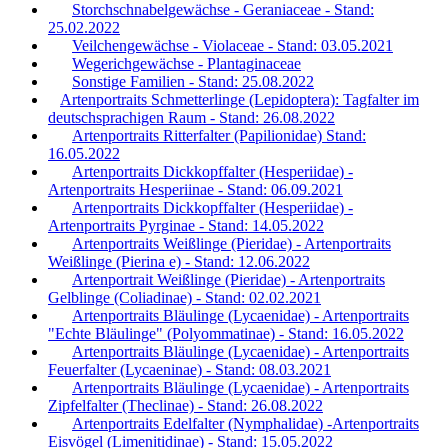
Storchschnabelgewächse - Geraniaceae - Stand:
25.02.2022
Veilchengewächse - Violaceae - Stand: 03.05.2021
Wegerichgewächse - Plantaginaceae
Sonstige Familien - Stand: 25.08.2022
Artenportraits Schmetterlinge (Lepidoptera): Tagfalter im
deutschsprachigen Raum - Stand: 26.08.2022
Artenportraits Ritterfalter (Papilionidae) Stand:
16.05.2022
Artenportraits Dickkopffalter (Hesperiidae) -
Artenportraits Hesperiinae - Stand: 06.09.2021
Artenportraits Dickkopffalter (Hesperiidae) -
Artenportraits Pyrginae - Stand: 14.05.2022
Artenportraits Weißlinge (Pieridae) - Artenportraits
Weißlinge (Pierina e) - Stand: 12.06.2022
Artenportrait Weißlinge (Pieridae) - Artenportraits
Gelblinge (Coliadinae) - Stand: 02.02.2021
Artenportraits Bläulinge (Lycaenidae) - Artenportraits
"Echte Bläulinge" (Polyommatinae) - Stand: 16.05.2022
Artenportraits Bläulinge (Lycaenidae) - Artenportraits
Feuerfalter (Lycaeninae) - Stand: 08.03.2021
Artenportraits Bläulinge (Lycaenidae) - Artenportraits
Zipfelfalter (Theclinae) - Stand: 26.08.2022
Artenportraits Edelfalter (Nymphalidae) -Artenportraits
Eisvögel (Limenitidinae) - Stand: 15.05.2022