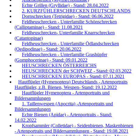
Echte Grillen (Gryllidae) - Stand: 28.04.2022
2. KURZFÜHLERSCHRECKEN DEUTSCHLANDS
Dornschrecken (Tetrigidae) - Stand: 06.06.2022
Feldheuschrecken - Unterfamilie Schönschrecken
(Calliptaminae) - Stand: 11.08.2021
Feldheuschrecken- Unterfamilie Knarrschrecken
(Catantopinae)
Feldheuschrecken - Unterfamilie Ödlandschrecken
(Oedipodinae) - Stand: 20.06.2022
Feldheuschrecken - Unterfamilie Grashüpfer
(Gomphocerinae) - Stand: 09.01.2022
HEUSCHRECKEN ÖSTERREICHS
HEUSCHRECKEN der SCHWEIZ - Stand: 02.03.2022
HEUSCHRECKEN EUROPAS - Stand: 07.11.2021
Hautflügler (Hymenoptera) Deutschlands - Artenportraits
Hautflügler, z.B. Bienen, Wespen- Stand: 19.12.2022
Hautflügler Hymenoptera - Artenportraits und
Bildersammlungen
1. Taillenwespen (Apocrita) -Artenportraits und
Bildersammlungen
Echte Bienen (Apidae) - Artenportraits - Stand:
14.02.2022
Kropfsammler (Colletidae) - Seidenbienen, Maskenbienen
- Artenportraits und Bildersammlungen - Stand: 19.08.2021