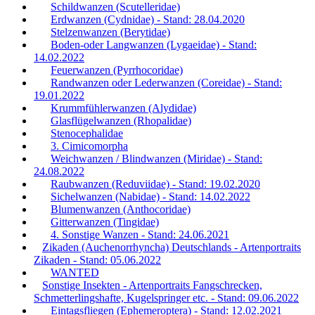
Schildwanzen (Scutelleridae)
Erdwanzen (Cydnidae) - Stand: 28.04.2020
Stelzenwanzen (Berytidae)
Boden-oder Langwanzen (Lygaeidae) - Stand:
14.02.2022
Feuerwanzen (Pyrrhocoridae)
Randwanzen oder Lederwanzen (Coreidae) - Stand:
19.01.2022
Krummfühlerwanzen (Alydidae)
Glasflügelwanzen (Rhopalidae)
Stenocephalidae
3. Cimicomorpha
Weichwanzen / Blindwanzen (Miridae) - Stand:
24.08.2022
Raubwanzen (Reduviidae) - Stand: 19.02.2020
Sichelwanzen (Nabidae) - Stand: 14.02.2022
Blumenwanzen (Anthocoridae)
Gitterwanzen (Tingidae)
4. Sonstige Wanzen - Stand: 24.06.2021
Zikaden (Auchenorrhyncha) Deutschlands - Artenportraits
Zikaden - Stand: 05.06.2022
WANTED
Sonstige Insekten - Artenportraits Fangschrecken,
Schmetterlingshafte, Kugelspringer etc. - Stand: 09.06.2022
Eintagsfliegen (Ephemeroptera) - Stand: 12.02.2021