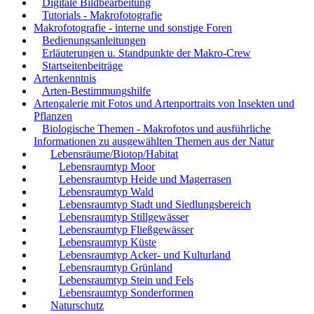
Digitale Bildbearbeitung
Tutorials - Makrofotografie
Makrofotografie - interne und sonstige Foren
Bedienungsanleitungen
Erläuterungen u. Standpunkte der Makro-Crew
Startseitenbeiträge
Artenkenntnis
Arten-Bestimmungshilfe
Artengalerie mit Fotos und Artenportraits von Insekten und
Pflanzen
Biologische Themen - Makrofotos und ausführliche
Informationen zu ausgewählten Themen aus der Natur
Lebensräume/Biotop/Habitat
Lebensraumtyp Moor
Lebensraumtyp Heide und Magerrasen
Lebensraumtyp Wald
Lebensraumtyp Stadt und Siedlungsbereich
Lebensraumtyp Stillgewässer
Lebensraumtyp Fließgewässer
Lebensraumtyp Küste
Lebensraumtyp Acker- und Kulturland
Lebensraumtyp Grünland
Lebensraumtyp Stein und Fels
Lebensraumtyp Sonderformen
Naturschutz