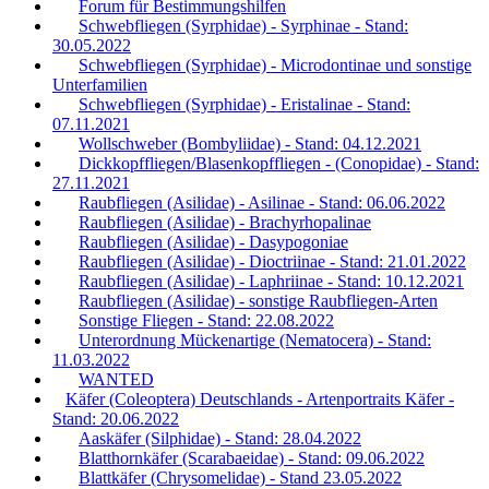
Forum für Bestimmungshilfen
Schwebfliegen (Syrphidae) - Syrphinae - Stand:
30.05.2022
Schwebfliegen (Syrphidae) - Microdontinae und sonstige
Unterfamilien
Schwebfliegen (Syrphidae) - Eristalinae - Stand:
07.11.2021
Wollschweber (Bombyliidae) - Stand: 04.12.2021
Dickkopffliegen/Blasenkopffliegen - (Conopidae) - Stand:
27.11.2021
Raubfliegen (Asilidae) - Asilinae - Stand: 06.06.2022
Raubfliegen (Asilidae) - Brachyrhopalinae
Raubfliegen (Asilidae) - Dasypogoniae
Raubfliegen (Asilidae) - Dioctriinae - Stand: 21.01.2022
Raubfliegen (Asilidae) - Laphriinae - Stand: 10.12.2021
Raubfliegen (Asilidae) - sonstige Raubfliegen-Arten
Sonstige Fliegen - Stand: 22.08.2022
Unterordnung Mückenartige (Nematocera) - Stand:
11.03.2022
WANTED
Käfer (Coleoptera) Deutschlands - Artenportraits Käfer -
Stand: 20.06.2022
Aaskäfer (Silphidae) - Stand: 28.04.2022
Blatthornkäfer (Scarabaeidae) - Stand: 09.06.2022
Blattkäfer (Chrysomelidae) - Stand 23.05.2022