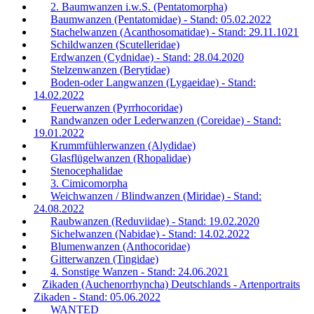
2. Baumwanzen i.w.S. (Pentatomorpha)
Baumwanzen (Pentatomidae) - Stand: 05.02.2022
Stachelwanzen (Acanthosomatidae) - Stand: 29.11.1021
Schildwanzen (Scutelleridae)
Erdwanzen (Cydnidae) - Stand: 28.04.2020
Stelzenwanzen (Berytidae)
Boden-oder Langwanzen (Lygaeidae) - Stand:
14.02.2022
Feuerwanzen (Pyrrhocoridae)
Randwanzen oder Lederwanzen (Coreidae) - Stand:
19.01.2022
Krummfühlerwanzen (Alydidae)
Glasflügelwanzen (Rhopalidae)
Stenocephalidae
3. Cimicomorpha
Weichwanzen / Blindwanzen (Miridae) - Stand:
24.08.2022
Raubwanzen (Reduviidae) - Stand: 19.02.2020
Sichelwanzen (Nabidae) - Stand: 14.02.2022
Blumenwanzen (Anthocoridae)
Gitterwanzen (Tingidae)
4. Sonstige Wanzen - Stand: 24.06.2021
Zikaden (Auchenorrhyncha) Deutschlands - Artenportraits
Zikaden - Stand: 05.06.2022
WANTED