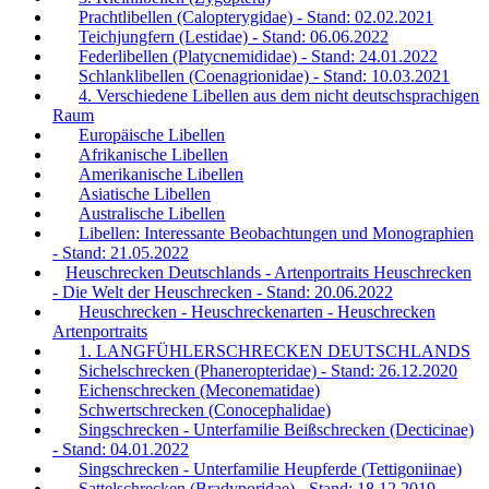
Prachtlibellen (Calopterygidae) - Stand: 02.02.2021
Teichjungfern (Lestidae) - Stand: 06.06.2022
Federlibellen (Platycnemididae) - Stand: 24.01.2022
Schlanklibellen (Coenagrionidae) - Stand: 10.03.2021
4. Verschiedene Libellen aus dem nicht deutschsprachigen
Raum
Europäische Libellen
Afrikanische Libellen
Amerikanische Libellen
Asiatische Libellen
Australische Libellen
Libellen: Interessante Beobachtungen und Monographien
- Stand: 21.05.2022
Heuschrecken Deutschlands - Artenportraits Heuschrecken
- Die Welt der Heuschrecken - Stand: 20.06.2022
Heuschrecken - Heuschreckenarten - Heuschrecken
Artenportraits
1. LANGFÜHLERSCHRECKEN DEUTSCHLANDS
Sichelschrecken (Phaneropteridae) - Stand: 26.12.2020
Eichenschrecken (Meconematidae)
Schwertschrecken (Conocephalidae)
Singschrecken - Unterfamilie Beißschrecken (Decticinae)
- Stand: 04.01.2022
Singschrecken - Unterfamilie Heupferde (Tettigoniinae)
Sattelschrecken (Bradyporidae) - Stand: 18.12.2019