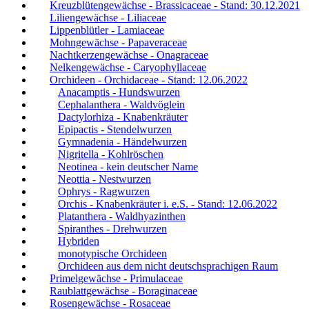
Kreuzblütengewächse - Brassicaceae - Stand: 30.12.2021
Liliengewächse - Liliaceae
Lippenblütler - Lamiaceae
Mohngewächse - Papaveraceae
Nachtkerzengewächse - Onagraceae
Nelkengewächse - Caryophyllaceae
Orchideen - Orchidaceae - Stand: 12.06.2022
Anacamptis - Hundswurzen
Cephalanthera - Waldvöglein
Dactylorhiza - Knabenkräuter
Epipactis - Stendelwurzen
Gymnadenia - Händelwurzen
Nigritella - Kohlröschen
Neotinea - kein deutscher Name
Neottia - Nestwurzen
Ophrys - Ragwurzen
Orchis - Knabenkräuter i. e.S. - Stand: 12.06.2022
Platanthera - Waldhyazinthen
Spiranthes - Drehwurzen
Hybriden
monotypische Orchideen
Orchideen aus dem nicht deutschsprachigen Raum
Primelgewächse - Primulaceae
Raublattgewächse - Boraginaceae
Rosengewächse - Rosaceae