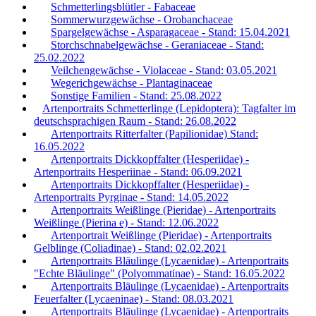
Schmetterlingsblütler - Fabaceae
Sommerwurzgewächse - Orobanchaceae
Spargelgewächse - Asparagaceae - Stand: 15.04.2021
Storchschnabelgewächse - Geraniaceae - Stand:
25.02.2022
Veilchengewächse - Violaceae - Stand: 03.05.2021
Wegerichgewächse - Plantaginaceae
Sonstige Familien - Stand: 25.08.2022
Artenportraits Schmetterlinge (Lepidoptera): Tagfalter im
deutschsprachigen Raum - Stand: 26.08.2022
Artenportraits Ritterfalter (Papilionidae) Stand:
16.05.2022
Artenportraits Dickkopffalter (Hesperiidae) -
Artenportraits Hesperiinae - Stand: 06.09.2021
Artenportraits Dickkopffalter (Hesperiidae) -
Artenportraits Pyrginae - Stand: 14.05.2022
Artenportraits Weißlinge (Pieridae) - Artenportraits
Weißlinge (Pierina e) - Stand: 12.06.2022
Artenportrait Weißlinge (Pieridae) - Artenportraits
Gelblinge (Coliadinae) - Stand: 02.02.2021
Artenportraits Bläulinge (Lycaenidae) - Artenportraits
"Echte Bläulinge" (Polyommatinae) - Stand: 16.05.2022
Artenportraits Bläulinge (Lycaenidae) - Artenportraits
Feuerfalter (Lycaeninae) - Stand: 08.03.2021
Artenportraits Bläulinge (Lycaenidae) - Artenportraits