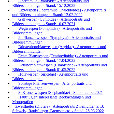
Überfamilie Evanioidea - Artenportraits und
Bildersammlungen - Stand: 15.12.2022
Erzwespen (Überfamilie Chalcidoidea) - Artenportraits
und Bildersammlungen - Stand: 12.02.2022
Gallwespen (Cynipidae) - Artenportraits und
Bildersammlungen - Stand: 10.02.2021
Wegwespen (Pompilidae) - Artenportraits und
Bildersammlungen
2. Pflanzenwespen (Symphyta) - Artenportraits und
Bildersammlungen
Bürstenhornblattwespen (Argidae) - Artenportraits und
Bildersammlungen
Echte Blattwespen (Tenthredinidae) - Artenportraits und
Bildersammlungen - Stand: 17.04.2022
Keulhornblattwespen (Cimbicidae) - Artenportraits und
Bildersammlungen - Stand: 01.05.2022
Holzwespen (Siricidae) - Artenportraits und
Bildersammlungen
Sonstige Pflanzenwespen - Artenportraits und
Bildersammlungen
3. Kronenwespen (Stephanidae) - Stand: 22.02.2021
Hautflügler: Interessante Beobachtungen und
Monografien
Zweiflügler (Diptera) - Artenportraits Zweiflügler, z. B.
Schweb-, Raubfliegen, Bremsen etc. - Stand: 26.08.2022