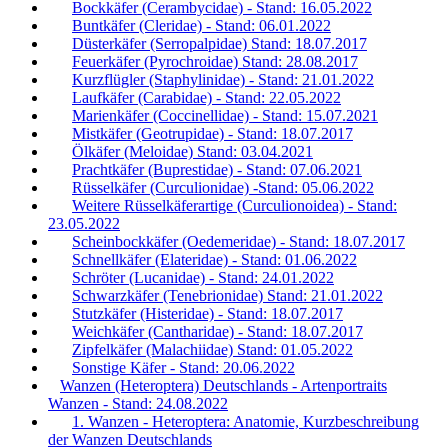
Bockkäfer (Cerambycidae) - Stand: 16.05.2022
Buntkäfer (Cleridae) - Stand: 06.01.2022
Düsterkäfer (Serropalpidae) Stand: 18.07.2017
Feuerkäfer (Pyrochroidae) Stand: 28.08.2017
Kurzflügler (Staphylinidae) - Stand: 21.01.2022
Laufkäfer (Carabidae) - Stand: 22.05.2022
Marienkäfer (Coccinellidae) - Stand: 15.07.2021
Mistkäfer (Geotrupidae) - Stand: 18.07.2017
Ölkäfer (Meloidae) Stand: 03.04.2021
Prachtkäfer (Buprestidae) - Stand: 07.06.2021
Rüsselkäfer (Curculionidae) -Stand: 05.06.2022
Weitere Rüsselkäferartige (Curculionoidea) - Stand:
23.05.2022
Scheinbockkäfer (Oedemeridae) - Stand: 18.07.2017
Schnellkäfer (Elateridae) - Stand: 01.06.2022
Schröter (Lucanidae) - Stand: 24.01.2022
Schwarzkäfer (Tenebrionidae) Stand: 21.01.2022
Stutzkäfer (Histeridae) - Stand: 18.07.2017
Weichkäfer (Cantharidae) - Stand: 18.07.2017
Zipfelkäfer (Malachiidae) Stand: 01.05.2022
Sonstige Käfer - Stand: 20.06.2022
Wanzen (Heteroptera) Deutschlands - Artenportraits
Wanzen - Stand: 24.08.2022
1. Wanzen - Heteroptera: Anatomie, Kurzbeschreibung
der Wanzen Deutschlands