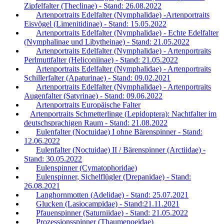
Zipfelfalter (Theclinae) - Stand: 26.08.2022
Artenportraits Edelfalter (Nymphalidae) -Artenportraits
Eisvögel (Limenitidinae) - Stand: 15.05.2022
Artenportraits Edelfalter (Nymphalidae) - Echte Edelfalter
(Nymphalinae und Libytheinae) - Stand: 21.05.2022
Artenportraits Edelfalter (Nymphalidae) - Artenportraits
Perlmuttfalter (Heliconiinae) - Stand: 21.05.2022
Artenportraits Edelfalter (Nymphalidae) - Artenportraits
Schillerfalter (Apaturinae) - Stand: 09.02.2021
Artenportraits Edelfalter (Nymphalidae) - Artenportraits
Augenfalter (Satyrinae) - Stand: 09.06.2022
Artenportraits Europäische Falter
Artenportraits Schmetterlinge (Lepidoptera): Nachtfalter im
deutschsprachigen Raum - Stand: 21.08.2022
Eulenfalter (Noctuidae) I ohne Bärenspinner - Stand:
12.06.2022
Eulenfalter (Noctuidae) II / Bärenspinner (Arctiidae) -
Stand: 30.05.2022
Eulenspinner (Cymatophoridae)
Eulenspinner, Sichelflügler (Drepanidae) - Stand:
26.08.2021
Langhornmotten (Adelidae) - Stand: 25.07.2021
Glucken (Lasiocampidae) - Stand:21.11.2021
Pfauenspinner (Saturniidae) - Stand: 21.05.2022
Prozessionsspinner (Thaumepoeidae)