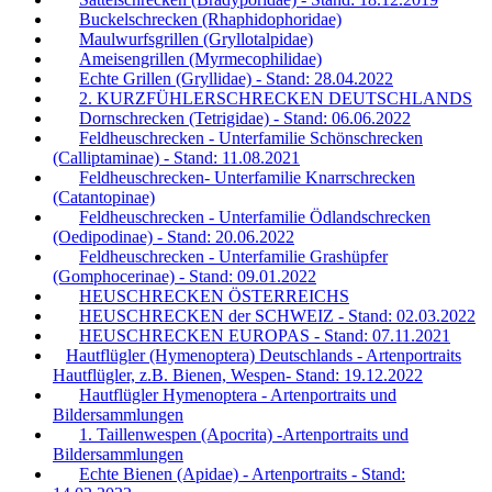
Buckelschrecken (Rhaphidophoridae)
Maulwurfsgrillen (Gryllotalpidae)
Ameisengrillen (Myrmecophilidae)
Echte Grillen (Gryllidae) - Stand: 28.04.2022
2. KURZFÜHLERSCHRECKEN DEUTSCHLANDS
Dornschrecken (Tetrigidae) - Stand: 06.06.2022
Feldheuschrecken - Unterfamilie Schönschrecken
(Calliptaminae) - Stand: 11.08.2021
Feldheuschrecken- Unterfamilie Knarrschrecken
(Catantopinae)
Feldheuschrecken - Unterfamilie Ödlandschrecken
(Oedipodinae) - Stand: 20.06.2022
Feldheuschrecken - Unterfamilie Grashüpfer
(Gomphocerinae) - Stand: 09.01.2022
HEUSCHRECKEN ÖSTERREICHS
HEUSCHRECKEN der SCHWEIZ - Stand: 02.03.2022
HEUSCHRECKEN EUROPAS - Stand: 07.11.2021
Hautflügler (Hymenoptera) Deutschlands - Artenportraits
Hautflügler, z.B. Bienen, Wespen- Stand: 19.12.2022
Hautflügler Hymenoptera - Artenportraits und
Bildersammlungen
1. Taillenwespen (Apocrita) -Artenportraits und
Bildersammlungen
Echte Bienen (Apidae) - Artenportraits - Stand: