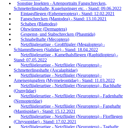
Sonstige Insekten - Artenportraits Fangschrecken,
Schmetterlingshafte, Kugelspringer etc. - Stand: 09.06.2022
Eintagsfliegen (Ephemeroptera) - Stand: 12.02.2021
Fangschrecken (Mantodea) - Stand: 13.10.2021
Schaben (Blattodea)
Ohrwürmer (Dermaptera)
Gespenst- und Stabschrecken (Phasmida)
Schnabelhafte (Mecoptera)
Netzflüglerartige - Großflügler (Megaloptera) -
Schlammfliegen (Sialidae) - Stand: 18.04.2022
Netzflüglerartige - Kamelhalsfliegen (Raphidioptera) -
Stand: 07.05.2022
Netzflüglerartige - Netzflügler (Neuroptera) -
Schmetterlingshafte (Ascalaphidae)
Netzflüglerartige - Netzflügler (Neuroptera) -
Ameisenjungfern (Myrmeleontidae) - Stand: 11.03.2022
Netzflüglerartige - Netzflügler (Neuroptera) - Bachhafte
(Osmylidae)
Netzflüglerartige - Netzflügler (Neuroptera) - Fadenhafte
(Nemopteridae)
Netzflüglerartige - Netzflügler (Neuroptera) - Fanghafte
(Mantispidae) - Stand: 15.12.2021
Netzflüglerartige - Netzflügler (Neuroptera) - Florfliegen
(Chrysopidae) - Stand: 17.02.2021
Netzflüglerartige - Netzflügler (Neuroptera) - Taghafte