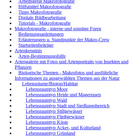
Arbeitsgerät Makrofotografie
Hilfsmittel Makrofotografie
Tipps Makrofotografie
Digitale Bildbearbeitung
Tutorials - Makrofotografie
Makrofotografie - interne und sonstige Foren
Bedienungsanleitungen
Erläuterungen u. Standpunkte der Makro-Crew
Startseitenbeiträge
Artenkenntnis
Arten-Bestimmungshilfe
Artengalerie mit Fotos und Artenportraits von Insekten und
Pflanzen
Biologische Themen - Makrofotos und ausführliche
Informationen zu ausgewählten Themen aus der Natur
Lebensräume/Biotop/Habitat
Lebensraumtyp Moor
Lebensraumtyp Heide und Magerrasen
Lebensraumtyp Wald
Lebensraumtyp Stadt und Siedlungsbereich
Lebensraumtyp Stillgewässer
Lebensraumtyp Fließgewässer
Lebensraumtyp Küste
Lebensraumtyp Acker- und Kulturland
Lebensraumtyp Grünland