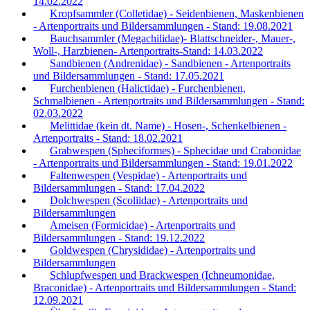
14.02.2022
Kropfsammler (Colletidae) - Seidenbienen, Maskenbienen
- Artenportraits und Bildersammlungen - Stand: 19.08.2021
Bauchsammler (Megachilidae)- Blattschneider-, Mauer-,
Woll-, Harzbienen- Artenportraits-Stand: 14.03.2022
Sandbienen (Andrenidae) - Sandbienen - Artenportraits
und Bildersammlungen - Stand: 17.05.2021
Furchenbienen (Halictidae) - Furchenbienen,
Schmalbienen - Artenportraits und Bildersammlungen - Stand:
02.03.2022
Melittidae (kein dt. Name) - Hosen-, Schenkelbienen -
Artenportraits - Stand: 18.02.2021
Grabwespen (Spheciformes) - Sphecidae und Crabonidae
- Artenportraits und Bildersammlungen - Stand: 19.01.2022
Faltenwespen (Vespidae) - Artenportraits und
Bildersammlungen - Stand: 17.04.2022
Dolchwespen (Scoliidae) - Artenportraits und
Bildersammlungen
Ameisen (Formicidae) - Artenportraits und
Bildersammlungen - Stand: 19.12.2022
Goldwespen (Chrysididae) - Artenportraits und
Bildersammlungen
Schlupfwespen und Brackwespen (Ichneumonidae,
Braconidae) - Artenportraits und Bildersammlungen - Stand:
12.09.2021