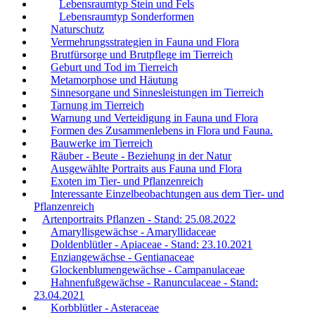
Lebensraumtyp Stein und Fels
Lebensraumtyp Sonderformen
Naturschutz
Vermehrungsstrategien in Fauna und Flora
Brutfürsorge und Brutpflege im Tierreich
Geburt und Tod im Tierreich
Metamorphose und Häutung
Sinnesorgane und Sinnesleistungen im Tierreich
Tarnung im Tierreich
Warnung und Verteidigung in Fauna und Flora
Formen des Zusammenlebens in Flora und Fauna.
Bauwerke im Tierreich
Räuber - Beute - Beziehung in der Natur
Ausgewählte Portraits aus Fauna und Flora
Exoten im Tier- und Pflanzenreich
Interessante Einzelbeobachtungen aus dem Tier- und
Pflanzenreich
Artenportraits Pflanzen - Stand: 25.08.2022
Amaryllisgewächse - Amaryllidaceae
Doldenblütler - Apiaceae - Stand: 23.10.2021
Enziangewächse - Gentianaceae
Glockenblumengewächse - Campanulaceae
Hahnenfußgewächse - Ranunculaceae - Stand:
23.04.2021
Korbblütler - Asteraceae