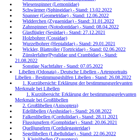
Wiesenspinner (Lemoniidae)
Schwärmer (Sphingidae) - Stand: 13.02.2022
Spanner (Geometridae) - Stand: 12.06.2022
Widderchen (Zygaenidae) - Stand: 31.01.2022
Zahnspinner (Notodontidae) - Stand: 08.04.2022
Glasflügler (Sesiidae) - Stand: 27.12.2021
Holzbohrer (Cossidae)
Wurzelbohrer (Hepialidae) - Stand: 29.01.2021
Wickler, Blattroller (Tortricidae) - Stand: 02.06.2022
Zünslerfalter(Pyralidae und Crambidae) - Stand:
21.08.2022
Sonstige Nachtfalter - Stand: 07.05.2022
Libellen (Odonata) - Deutsche Libellen - Artenportraits
Libellen - Bestimmungshilfen Libellen - Stand: 26.08.2022
1. Kurzübersicht: Erklärung der bestimmungsrelevanten
Merkmale bei Libellen
1. Kurzübersicht: Erklärung der bestimmungsrelevanten
Merkmale bei Großlibellen
2. Großlibellen (Anisoptera)
Edellibellen (Aeshnidae) - Stand: 26.08.2022
Falkenlibellen (Corduliidae) - Stand: 28.11.2021
Flussjungfern (Gomphidae) - Stand: 20.06.2021
Quelljungfern (Cordulegasteridae)
Segellibellen (Libellulidae) - Stand: 22.06.2022
3. Kleinlibellen (Zygoptera)