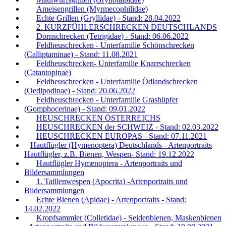
Ameisengrillen (Myrmecophilidae)
Echte Grillen (Gryllidae) - Stand: 28.04.2022
2. KURZFÜHLERSCHRECKEN DEUTSCHLANDS
Dornschrecken (Tetrigidae) - Stand: 06.06.2022
Feldheuschrecken - Unterfamilie Schönschrecken
(Calliptaminae) - Stand: 11.08.2021
Feldheuschrecken- Unterfamilie Knarrschrecken
(Catantopinae)
Feldheuschrecken - Unterfamilie Ödlandschrecken
(Oedipodinae) - Stand: 20.06.2022
Feldheuschrecken - Unterfamilie Grashüpfer
(Gomphocerinae) - Stand: 09.01.2022
HEUSCHRECKEN ÖSTERREICHS
HEUSCHRECKEN der SCHWEIZ - Stand: 02.03.2022
HEUSCHRECKEN EUROPAS - Stand: 07.11.2021
Hautflügler (Hymenoptera) Deutschlands - Artenportraits
Hautflügler, z.B. Bienen, Wespen- Stand: 19.12.2022
Hautflügler Hymenoptera - Artenportraits und
Bildersammlungen
1. Taillenwespen (Apocrita) -Artenportraits und
Bildersammlungen
Echte Bienen (Apidae) - Artenportraits - Stand:
14.02.2022
Kropfsammler (Colletidae) - Seidenbienen, Maskenbienen