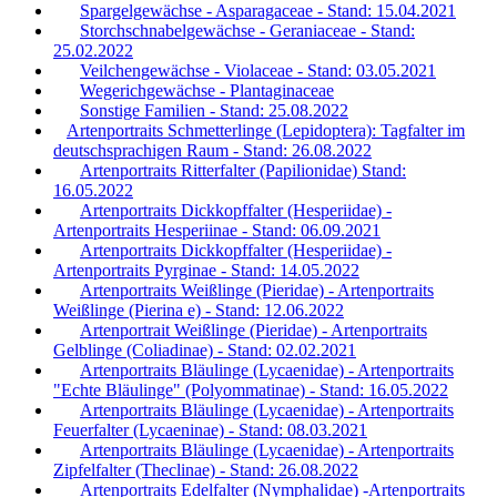
Spargelgewächse - Asparagaceae - Stand: 15.04.2021
Storchschnabelgewächse - Geraniaceae - Stand:
25.02.2022
Veilchengewächse - Violaceae - Stand: 03.05.2021
Wegerichgewächse - Plantaginaceae
Sonstige Familien - Stand: 25.08.2022
Artenportraits Schmetterlinge (Lepidoptera): Tagfalter im
deutschsprachigen Raum - Stand: 26.08.2022
Artenportraits Ritterfalter (Papilionidae) Stand:
16.05.2022
Artenportraits Dickkopffalter (Hesperiidae) -
Artenportraits Hesperiinae - Stand: 06.09.2021
Artenportraits Dickkopffalter (Hesperiidae) -
Artenportraits Pyrginae - Stand: 14.05.2022
Artenportraits Weißlinge (Pieridae) - Artenportraits
Weißlinge (Pierina e) - Stand: 12.06.2022
Artenportrait Weißlinge (Pieridae) - Artenportraits
Gelblinge (Coliadinae) - Stand: 02.02.2021
Artenportraits Bläulinge (Lycaenidae) - Artenportraits
"Echte Bläulinge" (Polyommatinae) - Stand: 16.05.2022
Artenportraits Bläulinge (Lycaenidae) - Artenportraits
Feuerfalter (Lycaeninae) - Stand: 08.03.2021
Artenportraits Bläulinge (Lycaenidae) - Artenportraits
Zipfelfalter (Theclinae) - Stand: 26.08.2022
Artenportraits Edelfalter (Nymphalidae) -Artenportraits