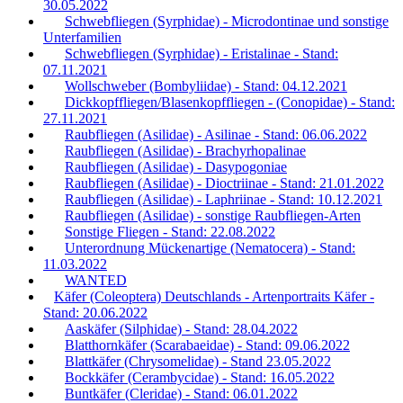
30.05.2022
Schwebfliegen (Syrphidae) - Microdontinae und sonstige
Unterfamilien
Schwebfliegen (Syrphidae) - Eristalinae - Stand:
07.11.2021
Wollschweber (Bombyliidae) - Stand: 04.12.2021
Dickkopffliegen/Blasenkopffliegen - (Conopidae) - Stand:
27.11.2021
Raubfliegen (Asilidae) - Asilinae - Stand: 06.06.2022
Raubfliegen (Asilidae) - Brachyrhopalinae
Raubfliegen (Asilidae) - Dasypogoniae
Raubfliegen (Asilidae) - Dioctriinae - Stand: 21.01.2022
Raubfliegen (Asilidae) - Laphriinae - Stand: 10.12.2021
Raubfliegen (Asilidae) - sonstige Raubfliegen-Arten
Sonstige Fliegen - Stand: 22.08.2022
Unterordnung Mückenartige (Nematocera) - Stand:
11.03.2022
WANTED
Käfer (Coleoptera) Deutschlands - Artenportraits Käfer -
Stand: 20.06.2022
Aaskäfer (Silphidae) - Stand: 28.04.2022
Blatthornkäfer (Scarabaeidae) - Stand: 09.06.2022
Blattkäfer (Chrysomelidae) - Stand 23.05.2022
Bockkäfer (Cerambycidae) - Stand: 16.05.2022
Buntkäfer (Cleridae) - Stand: 06.01.2022