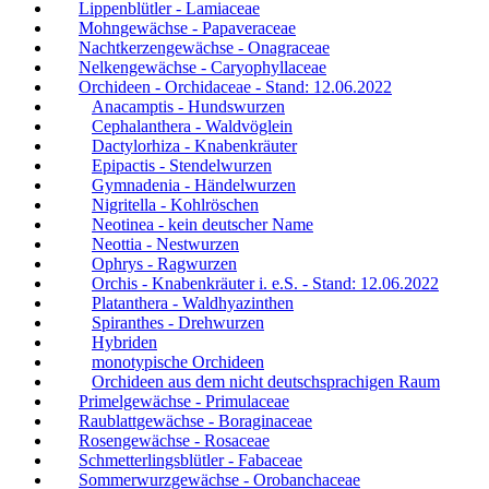
Lippenblütler - Lamiaceae
Mohngewächse - Papaveraceae
Nachtkerzengewächse - Onagraceae
Nelkengewächse - Caryophyllaceae
Orchideen - Orchidaceae - Stand: 12.06.2022
Anacamptis - Hundswurzen
Cephalanthera - Waldvöglein
Dactylorhiza - Knabenkräuter
Epipactis - Stendelwurzen
Gymnadenia - Händelwurzen
Nigritella - Kohlröschen
Neotinea - kein deutscher Name
Neottia - Nestwurzen
Ophrys - Ragwurzen
Orchis - Knabenkräuter i. e.S. - Stand: 12.06.2022
Platanthera - Waldhyazinthen
Spiranthes - Drehwurzen
Hybriden
monotypische Orchideen
Orchideen aus dem nicht deutschsprachigen Raum
Primelgewächse - Primulaceae
Raublattgewächse - Boraginaceae
Rosengewächse - Rosaceae
Schmetterlingsblütler - Fabaceae
Sommerwurzgewächse - Orobanchaceae