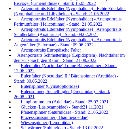
Eisvögel (Limenitidinae) - Stand: 15.05.2022
Artenportraits Edelfalter (Nymphalidae) - Echte Edelfalter
(Nymphalinae und Libytheinae) - Stand: 21.05.2022
Artenportraits Edelfalter (Nymphalidae) - Artenportraits
Perlmuttfalter (Heliconiinae) - Stand: 21.05.2022
Artenportraits Edelfalter (Nymphalidae) - Artenportraits
Schillerfalter (Apaturinae) - Stand: 09.02.2021
Artenportraits Edelfalter (Nymphalidae) - Artenportraits
Augenfalter (Satyrinae) - Stand: 09.06.2022
Artenportraits Europäische Falter
Artenportraits Schmetterlinge (Lepidoptera): Nachtfalter im
deutschsprachigen Raum - Stand: 21.08.2022
Eulenfalter (Noctuidae) I ohne Bärenspinner - Stand:
12.06.2022
Eulenfalter (Noctuidae) II / Bärenspinner (Arctiidae) -
Stand: 30.05.2022
Eulenspinner (Cymatophoridae)
Eulenspinner, Sichelflügler (Drepanidae) - Stand:
26.08.2021
Langhornmotten (Adelidae) - Stand: 25.07.2021
Glucken (Lasiocampidae) - Stand:21.11.2021
Pfauenspinner (Saturniidae) - Stand: 21.05.2022
Prozessionsspinner (Thaumepoeidae)
Wiesenspinner (Lemoniidae)
Schwärmer (Sphingidae) - Stand: 13.02.2022