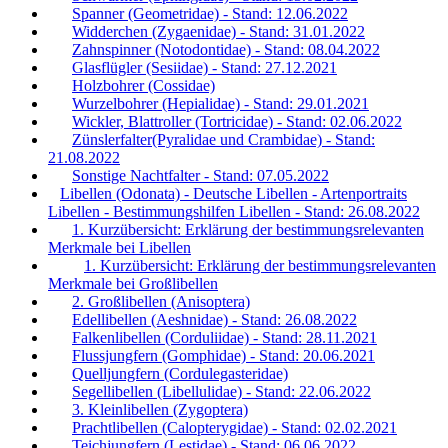
Spanner (Geometridae) - Stand: 12.06.2022
Widderchen (Zygaenidae) - Stand: 31.01.2022
Zahnspinner (Notodontidae) - Stand: 08.04.2022
Glasflügler (Sesiidae) - Stand: 27.12.2021
Holzbohrer (Cossidae)
Wurzelbohrer (Hepialidae) - Stand: 29.01.2021
Wickler, Blattroller (Tortricidae) - Stand: 02.06.2022
Zünslerfalter(Pyralidae und Crambidae) - Stand:
21.08.2022
Sonstige Nachtfalter - Stand: 07.05.2022
Libellen (Odonata) - Deutsche Libellen - Artenportraits
Libellen - Bestimmungshilfen Libellen - Stand: 26.08.2022
1. Kurzübersicht: Erklärung der bestimmungsrelevanten
Merkmale bei Libellen
1. Kurzübersicht: Erklärung der bestimmungsrelevanten
Merkmale bei Großlibellen
2. Großlibellen (Anisoptera)
Edellibellen (Aeshnidae) - Stand: 26.08.2022
Falkenlibellen (Corduliidae) - Stand: 28.11.2021
Flussjungfern (Gomphidae) - Stand: 20.06.2021
Quelljungfern (Cordulegasteridae)
Segellibellen (Libellulidae) - Stand: 22.06.2022
3. Kleinlibellen (Zygoptera)
Prachtlibellen (Calopterygidae) - Stand: 02.02.2021
Teichjungfern (Lestidae) - Stand: 06.06.2022