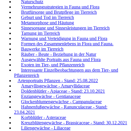
Naturschutz
Vermehrungsstrategien in Fauna und Flora
Brutfürsorge und Brutpflege im Tierreich
Geburt und Tod im Tierreich
Metamorphose und Häutung
Sinnesorgane und Sinnesleistungen im Tierreich
Tarnung im Tierreich
Warnung und Verteidigung in Fauna und Flora
Formen des Zusammenlebens in Flora und Fauna.
Bauwerke im Tierreich
Räuber - Beute - Beziehung in der Natur
Ausgewählte Portraits aus Fauna und Flora
Exoten im Tier- und Pflanzenreich
Interessante Einzelbeobachtungen aus dem Tier- und
Pflanzenreich
Artenportraits Pflanzen - Stand: 25.08.2022
Amaryllisgewächse - Amaryllidaceae
Doldenblütler - Apiaceae - Stand: 23.10.2021
Enziangewächse - Gentianaceae
Glockenblumengewächse - Campanulaceae
Hahnenfußgewächse - Ranunculaceae - Stand:
23.04.2021
Korbblütler - Asteraceae
Kreuzblütengewächse - Brassicaceae - Stand: 30.12.2021
Liliengewächse - Liliaceae