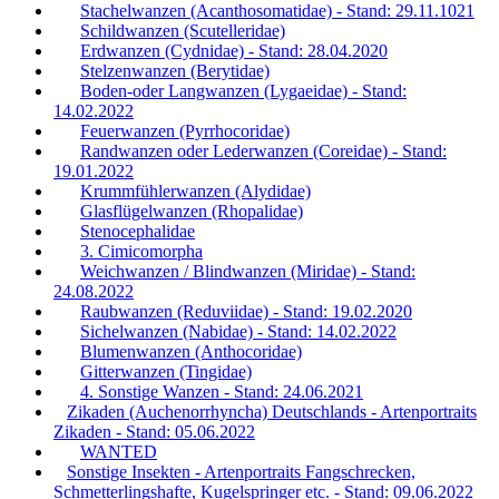
Stachelwanzen (Acanthosomatidae) - Stand: 29.11.1021
Schildwanzen (Scutelleridae)
Erdwanzen (Cydnidae) - Stand: 28.04.2020
Stelzenwanzen (Berytidae)
Boden-oder Langwanzen (Lygaeidae) - Stand:
14.02.2022
Feuerwanzen (Pyrrhocoridae)
Randwanzen oder Lederwanzen (Coreidae) - Stand:
19.01.2022
Krummfühlerwanzen (Alydidae)
Glasflügelwanzen (Rhopalidae)
Stenocephalidae
3. Cimicomorpha
Weichwanzen / Blindwanzen (Miridae) - Stand:
24.08.2022
Raubwanzen (Reduviidae) - Stand: 19.02.2020
Sichelwanzen (Nabidae) - Stand: 14.02.2022
Blumenwanzen (Anthocoridae)
Gitterwanzen (Tingidae)
4. Sonstige Wanzen - Stand: 24.06.2021
Zikaden (Auchenorrhyncha) Deutschlands - Artenportraits
Zikaden - Stand: 05.06.2022
WANTED
Sonstige Insekten - Artenportraits Fangschrecken,
Schmetterlingshafte, Kugelspringer etc. - Stand: 09.06.2022