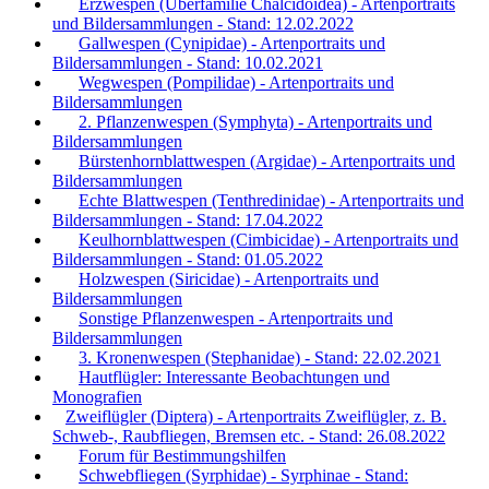
Erzwespen (Überfamilie Chalcidoidea) - Artenportraits
und Bildersammlungen - Stand: 12.02.2022
Gallwespen (Cynipidae) - Artenportraits und
Bildersammlungen - Stand: 10.02.2021
Wegwespen (Pompilidae) - Artenportraits und
Bildersammlungen
2. Pflanzenwespen (Symphyta) - Artenportraits und
Bildersammlungen
Bürstenhornblattwespen (Argidae) - Artenportraits und
Bildersammlungen
Echte Blattwespen (Tenthredinidae) - Artenportraits und
Bildersammlungen - Stand: 17.04.2022
Keulhornblattwespen (Cimbicidae) - Artenportraits und
Bildersammlungen - Stand: 01.05.2022
Holzwespen (Siricidae) - Artenportraits und
Bildersammlungen
Sonstige Pflanzenwespen - Artenportraits und
Bildersammlungen
3. Kronenwespen (Stephanidae) - Stand: 22.02.2021
Hautflügler: Interessante Beobachtungen und
Monografien
Zweiflügler (Diptera) - Artenportraits Zweiflügler, z. B.
Schweb-, Raubfliegen, Bremsen etc. - Stand: 26.08.2022
Forum für Bestimmungshilfen
Schwebfliegen (Syrphidae) - Syrphinae - Stand: