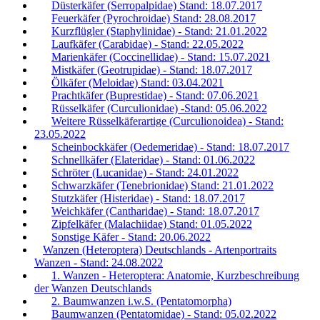
Düsterkäfer (Serropalpidae) Stand: 18.07.2017
Feuerkäfer (Pyrochroidae) Stand: 28.08.2017
Kurzflügler (Staphylinidae) - Stand: 21.01.2022
Laufkäfer (Carabidae) - Stand: 22.05.2022
Marienkäfer (Coccinellidae) - Stand: 15.07.2021
Mistkäfer (Geotrupidae) - Stand: 18.07.2017
Ölkäfer (Meloidae) Stand: 03.04.2021
Prachtkäfer (Buprestidae) - Stand: 07.06.2021
Rüsselkäfer (Curculionidae) -Stand: 05.06.2022
Weitere Rüsselkäferartige (Curculionoidea) - Stand:
23.05.2022
Scheinbockkäfer (Oedemeridae) - Stand: 18.07.2017
Schnellkäfer (Elateridae) - Stand: 01.06.2022
Schröter (Lucanidae) - Stand: 24.01.2022
Schwarzkäfer (Tenebrionidae) Stand: 21.01.2022
Stutzkäfer (Histeridae) - Stand: 18.07.2017
Weichkäfer (Cantharidae) - Stand: 18.07.2017
Zipfelkäfer (Malachiidae) Stand: 01.05.2022
Sonstige Käfer - Stand: 20.06.2022
Wanzen (Heteroptera) Deutschlands - Artenportraits
Wanzen - Stand: 24.08.2022
1. Wanzen - Heteroptera: Anatomie, Kurzbeschreibung
der Wanzen Deutschlands
2. Baumwanzen i.w.S. (Pentatomorpha)
Baumwanzen (Pentatomidae) - Stand: 05.02.2022