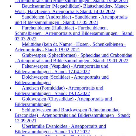
- Artenportraits und Bildersammlungen - Stand: 19.08.2021
Bauchsammler (Megachilidae)- Blattschneider-, Mauer-,
Woll-, Harzbienen- Artenportraits-Stand: 14.03.2022
Sandbienen (Andrenidae) - Sandbienen - Artenportraits
und Bildersammlungen - Stand: 17.05.2021
Furchenbienen (Halictidae) - Furchenbienen,
Schmalbienen - Artenportraits und Bildersammlungen - Stand:
02.03.2022
Melittidae (kein dt. Name) - Hosen-, Schenkelbienen -
Artenportraits - Stand: 18.02.2021
Grabwespen (Spheciformes) - Sphecidae und Crabonidae
- Artenportraits und Bildersammlungen - Stand: 19.01.2022
Faltenwespen (Vespidae) - Artenportraits und
Bildersammlungen - Stand: 17.04.2022
Dolchwespen (Scoliidae) - Artenportraits und
Bildersammlungen
Ameisen (Formicidae) - Artenportraits und
Bildersammlungen - Stand: 19.12.2022
Goldwespen (Chrysididae) - Artenportraits und
Bildersammlungen
Schlupfwespen und Brackwespen (Ichneumonidae,
Braconidae) - Artenportraits und Bildersammlungen - Stand:
12.09.2021
Überfamilie Evanioidea - Artenportraits und
Bildersammlungen - Stand: 15.12.2022