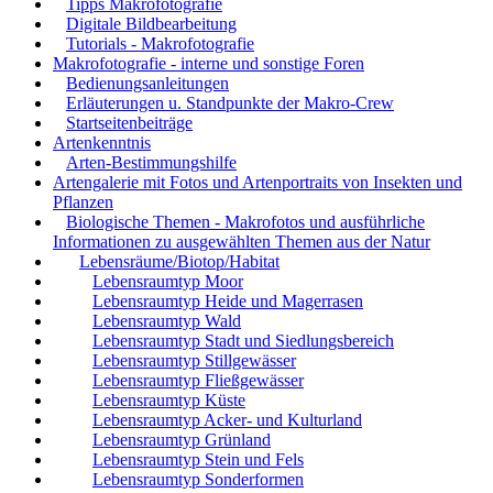
Tipps Makrofotografie
Digitale Bildbearbeitung
Tutorials - Makrofotografie
Makrofotografie - interne und sonstige Foren
Bedienungsanleitungen
Erläuterungen u. Standpunkte der Makro-Crew
Startseitenbeiträge
Artenkenntnis
Arten-Bestimmungshilfe
Artengalerie mit Fotos und Artenportraits von Insekten und
Pflanzen
Biologische Themen - Makrofotos und ausführliche
Informationen zu ausgewählten Themen aus der Natur
Lebensräume/Biotop/Habitat
Lebensraumtyp Moor
Lebensraumtyp Heide und Magerrasen
Lebensraumtyp Wald
Lebensraumtyp Stadt und Siedlungsbereich
Lebensraumtyp Stillgewässer
Lebensraumtyp Fließgewässer
Lebensraumtyp Küste
Lebensraumtyp Acker- und Kulturland
Lebensraumtyp Grünland
Lebensraumtyp Stein und Fels
Lebensraumtyp Sonderformen