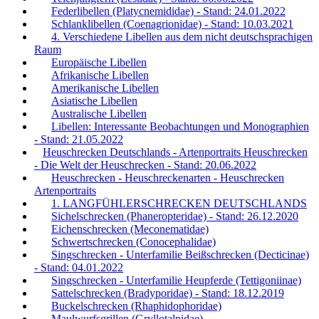
Federlibellen (Platycnemididae) - Stand: 24.01.2022
Schlanklibellen (Coenagrionidae) - Stand: 10.03.2021
4. Verschiedene Libellen aus dem nicht deutschsprachigen
Raum
Europäische Libellen
Afrikanische Libellen
Amerikanische Libellen
Asiatische Libellen
Australische Libellen
Libellen: Interessante Beobachtungen und Monographien
- Stand: 21.05.2022
Heuschrecken Deutschlands - Artenportraits Heuschrecken
- Die Welt der Heuschrecken - Stand: 20.06.2022
Heuschrecken - Heuschreckenarten - Heuschrecken
Artenportraits
1. LANGFÜHLERSCHRECKEN DEUTSCHLANDS
Sichelschrecken (Phaneropteridae) - Stand: 26.12.2020
Eichenschrecken (Meconematidae)
Schwertschrecken (Conocephalidae)
Singschrecken - Unterfamilie Beißschrecken (Decticinae)
- Stand: 04.01.2022
Singschrecken - Unterfamilie Heupferde (Tettigoniinae)
Sattelschrecken (Bradyporidae) - Stand: 18.12.2019
Buckelschrecken (Rhaphidophoridae)
Maulwurfsgrillen (Gryllotalpidae)