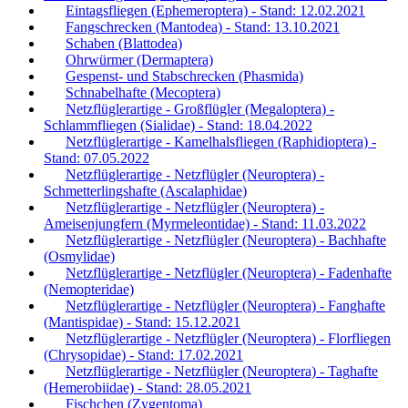
Eintagsfliegen (Ephemeroptera) - Stand: 12.02.2021
Fangschrecken (Mantodea) - Stand: 13.10.2021
Schaben (Blattodea)
Ohrwürmer (Dermaptera)
Gespenst- und Stabschrecken (Phasmida)
Schnabelhafte (Mecoptera)
Netzflüglerartige - Großflügler (Megaloptera) -
Schlammfliegen (Sialidae) - Stand: 18.04.2022
Netzflüglerartige - Kamelhalsfliegen (Raphidioptera) -
Stand: 07.05.2022
Netzflüglerartige - Netzflügler (Neuroptera) -
Schmetterlingshafte (Ascalaphidae)
Netzflüglerartige - Netzflügler (Neuroptera) -
Ameisenjungfern (Myrmeleontidae) - Stand: 11.03.2022
Netzflüglerartige - Netzflügler (Neuroptera) - Bachhafte
(Osmylidae)
Netzflüglerartige - Netzflügler (Neuroptera) - Fadenhafte
(Nemopteridae)
Netzflüglerartige - Netzflügler (Neuroptera) - Fanghafte
(Mantispidae) - Stand: 15.12.2021
Netzflüglerartige - Netzflügler (Neuroptera) - Florfliegen
(Chrysopidae) - Stand: 17.02.2021
Netzflüglerartige - Netzflügler (Neuroptera) - Taghafte
(Hemerobiidae) - Stand: 28.05.2021
Fischchen (Zygentoma)