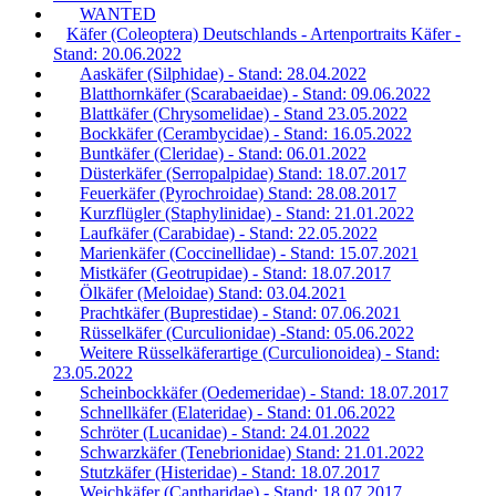
WANTED
Käfer (Coleoptera) Deutschlands - Artenportraits Käfer -
Stand: 20.06.2022
Aaskäfer (Silphidae) - Stand: 28.04.2022
Blatthornkäfer (Scarabaeidae) - Stand: 09.06.2022
Blattkäfer (Chrysomelidae) - Stand 23.05.2022
Bockkäfer (Cerambycidae) - Stand: 16.05.2022
Buntkäfer (Cleridae) - Stand: 06.01.2022
Düsterkäfer (Serropalpidae) Stand: 18.07.2017
Feuerkäfer (Pyrochroidae) Stand: 28.08.2017
Kurzflügler (Staphylinidae) - Stand: 21.01.2022
Laufkäfer (Carabidae) - Stand: 22.05.2022
Marienkäfer (Coccinellidae) - Stand: 15.07.2021
Mistkäfer (Geotrupidae) - Stand: 18.07.2017
Ölkäfer (Meloidae) Stand: 03.04.2021
Prachtkäfer (Buprestidae) - Stand: 07.06.2021
Rüsselkäfer (Curculionidae) -Stand: 05.06.2022
Weitere Rüsselkäferartige (Curculionoidea) - Stand:
23.05.2022
Scheinbockkäfer (Oedemeridae) - Stand: 18.07.2017
Schnellkäfer (Elateridae) - Stand: 01.06.2022
Schröter (Lucanidae) - Stand: 24.01.2022
Schwarzkäfer (Tenebrionidae) Stand: 21.01.2022
Stutzkäfer (Histeridae) - Stand: 18.07.2017
Weichkäfer (Cantharidae) - Stand: 18.07.2017