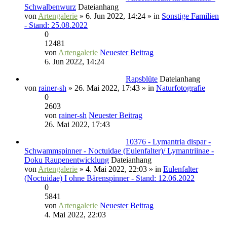
Schwalbenwurz
Dateianhang
von
Artengalerie
» 6. Jun 2022, 14:24 » in
Sonstige Familien
- Stand: 25.08.2022
0
12481
von
Artengalerie
Neuester Beitrag
6. Jun 2022, 14:24
Rapsblüte
Dateianhang
von
rainer-sh
» 26. Mai 2022, 17:43 » in
Naturfotografie
0
2603
von
rainer-sh
Neuester Beitrag
26. Mai 2022, 17:43
10376 - Lymantria dispar -
Schwammspinner - Noctuidae (Eulenfalter)/ Lymantriinae -
Doku Raupenentwicklung
Dateianhang
von
Artengalerie
» 4. Mai 2022, 22:03 » in
Eulenfalter
(Noctuidae) I ohne Bärenspinner - Stand: 12.06.2022
0
5841
von
Artengalerie
Neuester Beitrag
4. Mai 2022, 22:03