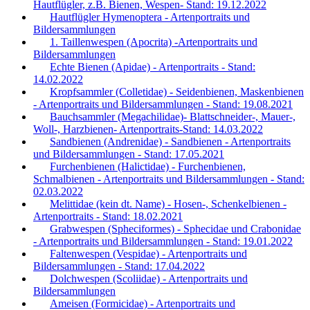
Hautflügler, z.B. Bienen, Wespen- Stand: 19.12.2022
Hautflügler Hymenoptera - Artenportraits und
Bildersammlungen
1. Taillenwespen (Apocrita) -Artenportraits und
Bildersammlungen
Echte Bienen (Apidae) - Artenportraits - Stand:
14.02.2022
Kropfsammler (Colletidae) - Seidenbienen, Maskenbienen
- Artenportraits und Bildersammlungen - Stand: 19.08.2021
Bauchsammler (Megachilidae)- Blattschneider-, Mauer-,
Woll-, Harzbienen- Artenportraits-Stand: 14.03.2022
Sandbienen (Andrenidae) - Sandbienen - Artenportraits
und Bildersammlungen - Stand: 17.05.2021
Furchenbienen (Halictidae) - Furchenbienen,
Schmalbienen - Artenportraits und Bildersammlungen - Stand:
02.03.2022
Melittidae (kein dt. Name) - Hosen-, Schenkelbienen -
Artenportraits - Stand: 18.02.2021
Grabwespen (Spheciformes) - Sphecidae und Crabonidae
- Artenportraits und Bildersammlungen - Stand: 19.01.2022
Faltenwespen (Vespidae) - Artenportraits und
Bildersammlungen - Stand: 17.04.2022
Dolchwespen (Scoliidae) - Artenportraits und
Bildersammlungen
Ameisen (Formicidae) - Artenportraits und