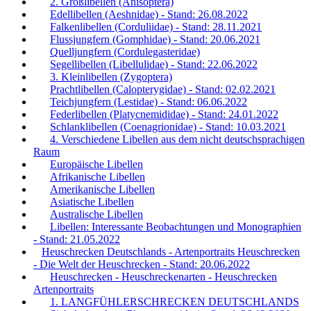
2. Großlibellen (Anisoptera)
Edellibellen (Aeshnidae) - Stand: 26.08.2022
Falkenlibellen (Corduliidae) - Stand: 28.11.2021
Flussjungfern (Gomphidae) - Stand: 20.06.2021
Quelljungfern (Cordulegasteridae)
Segellibellen (Libellulidae) - Stand: 22.06.2022
3. Kleinlibellen (Zygoptera)
Prachtlibellen (Calopterygidae) - Stand: 02.02.2021
Teichjungfern (Lestidae) - Stand: 06.06.2022
Federlibellen (Platycnemididae) - Stand: 24.01.2022
Schlanklibellen (Coenagrionidae) - Stand: 10.03.2021
4. Verschiedene Libellen aus dem nicht deutschsprachigen
Raum
Europäische Libellen
Afrikanische Libellen
Amerikanische Libellen
Asiatische Libellen
Australische Libellen
Libellen: Interessante Beobachtungen und Monographien
- Stand: 21.05.2022
Heuschrecken Deutschlands - Artenportraits Heuschrecken
- Die Welt der Heuschrecken - Stand: 20.06.2022
Heuschrecken - Heuschreckenarten - Heuschrecken
Artenportraits
1. LANGFÜHLERSCHRECKEN DEUTSCHLANDS