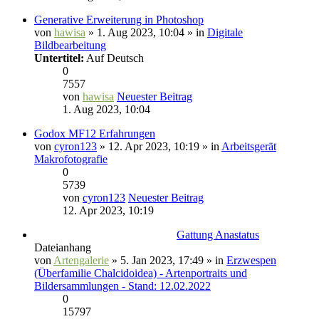
Generative Erweiterung in Photoshop
von
hawisa
» 1. Aug 2023, 10:04 » in
Digitale
Bildbearbeitung
Untertitel:
Auf Deutsch
0
7557
von
hawisa
Neuester Beitrag
1. Aug 2023, 10:04
Godox MF12 Erfahrungen
von
cyron123
» 12. Apr 2023, 10:19 » in
Arbeitsgerät
Makrofotografie
0
5739
von
cyron123
Neuester Beitrag
12. Apr 2023, 10:19
Gattung Anastatus
Dateianhang
von
Artengalerie
» 5. Jan 2023, 17:49 » in
Erzwespen
(Überfamilie Chalcidoidea) - Artenportraits und
Bildersammlungen - Stand: 12.02.2022
0
15797