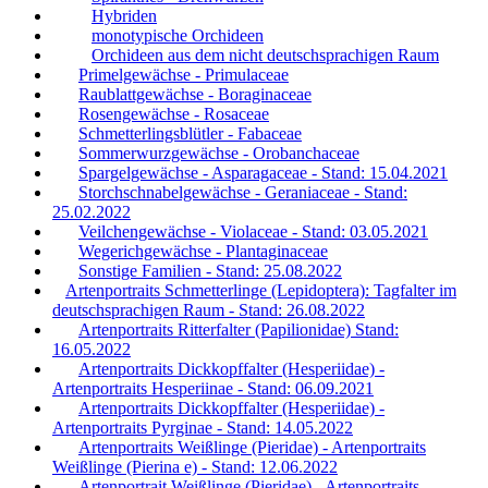
Hybriden
monotypische Orchideen
Orchideen aus dem nicht deutschsprachigen Raum
Primelgewächse - Primulaceae
Raublattgewächse - Boraginaceae
Rosengewächse - Rosaceae
Schmetterlingsblütler - Fabaceae
Sommerwurzgewächse - Orobanchaceae
Spargelgewächse - Asparagaceae - Stand: 15.04.2021
Storchschnabelgewächse - Geraniaceae - Stand:
25.02.2022
Veilchengewächse - Violaceae - Stand: 03.05.2021
Wegerichgewächse - Plantaginaceae
Sonstige Familien - Stand: 25.08.2022
Artenportraits Schmetterlinge (Lepidoptera): Tagfalter im
deutschsprachigen Raum - Stand: 26.08.2022
Artenportraits Ritterfalter (Papilionidae) Stand:
16.05.2022
Artenportraits Dickkopffalter (Hesperiidae) -
Artenportraits Hesperiinae - Stand: 06.09.2021
Artenportraits Dickkopffalter (Hesperiidae) -
Artenportraits Pyrginae - Stand: 14.05.2022
Artenportraits Weißlinge (Pieridae) - Artenportraits
Weißlinge (Pierina e) - Stand: 12.06.2022
Artenportrait Weißlinge (Pieridae) - Artenportraits