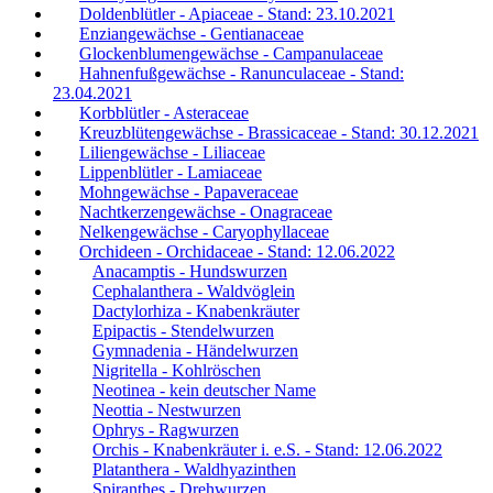
Doldenblütler - Apiaceae - Stand: 23.10.2021
Enziangewächse - Gentianaceae
Glockenblumengewächse - Campanulaceae
Hahnenfußgewächse - Ranunculaceae - Stand:
23.04.2021
Korbblütler - Asteraceae
Kreuzblütengewächse - Brassicaceae - Stand: 30.12.2021
Liliengewächse - Liliaceae
Lippenblütler - Lamiaceae
Mohngewächse - Papaveraceae
Nachtkerzengewächse - Onagraceae
Nelkengewächse - Caryophyllaceae
Orchideen - Orchidaceae - Stand: 12.06.2022
Anacamptis - Hundswurzen
Cephalanthera - Waldvöglein
Dactylorhiza - Knabenkräuter
Epipactis - Stendelwurzen
Gymnadenia - Händelwurzen
Nigritella - Kohlröschen
Neotinea - kein deutscher Name
Neottia - Nestwurzen
Ophrys - Ragwurzen
Orchis - Knabenkräuter i. e.S. - Stand: 12.06.2022
Platanthera - Waldhyazinthen
Spiranthes - Drehwurzen