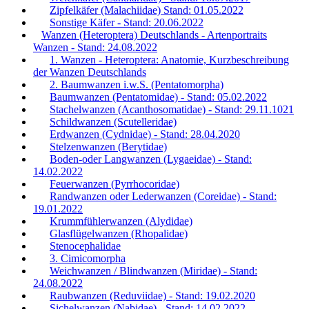
Zipfelkäfer (Malachiidae) Stand: 01.05.2022
Sonstige Käfer - Stand: 20.06.2022
Wanzen (Heteroptera) Deutschlands - Artenportraits
Wanzen - Stand: 24.08.2022
1. Wanzen - Heteroptera: Anatomie, Kurzbeschreibung
der Wanzen Deutschlands
2. Baumwanzen i.w.S. (Pentatomorpha)
Baumwanzen (Pentatomidae) - Stand: 05.02.2022
Stachelwanzen (Acanthosomatidae) - Stand: 29.11.1021
Schildwanzen (Scutelleridae)
Erdwanzen (Cydnidae) - Stand: 28.04.2020
Stelzenwanzen (Berytidae)
Boden-oder Langwanzen (Lygaeidae) - Stand:
14.02.2022
Feuerwanzen (Pyrrhocoridae)
Randwanzen oder Lederwanzen (Coreidae) - Stand:
19.01.2022
Krummfühlerwanzen (Alydidae)
Glasflügelwanzen (Rhopalidae)
Stenocephalidae
3. Cimicomorpha
Weichwanzen / Blindwanzen (Miridae) - Stand:
24.08.2022
Raubwanzen (Reduviidae) - Stand: 19.02.2020
Sichelwanzen (Nabidae) - Stand: 14.02.2022