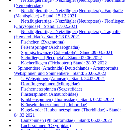
Netzflüglerartige - Netzflügler (Neuroptera) - Fadenhafte
(Nemopteridae)
Netzflüglerartige - Netzflügler (Neuroptera) - Fanghafte
(Mantispidae) - Stand: 15.12.2021
Netzflüglerartige - Netzflügler (Neuroptera) - Florfliegen
(Chrysopidae) - Stand: 17.02.2021
Netzflüglerartige - Netzflügler (Neuroptera) - Taghafte
(Hemerobiidae) - Stand: 28.05.2021
Fischchen (Zygentoma)
Felsenspringer (Archaeognatha)
Springschwänze (Collembola) - Stand:09.03.2021
Steinfliegen (Plecopeta) - Stand: 09.06.2022
Köcherfliegen (Trichoptera) Stand: 28.03.2022
Spinnentiere (Arachnida) Deutschlands - Artenportraits
Webspinnen und Spinnentiere - Stand: 20.06.2022
1. Webspinnen (Araneae) - Stand: 24.09.2021
Dornfingerspinnen (Miturgidae)
Fischernetzspinnen (Segestriidae)
Finsterspinnen (Amaurobiidae)
Krabbenspinnen (Thomisidae) - Stand: 02.05.2022
Kräuselradnetzspinnen (Uloboridae)
Kugel- oder Haubennetzspinnen (Theridiidae) - Stand:
04.03.2021
Laufspinnen (Philodromidae) - Stand: 06.06.2022
Luchsspinnen (Oxyopidae)