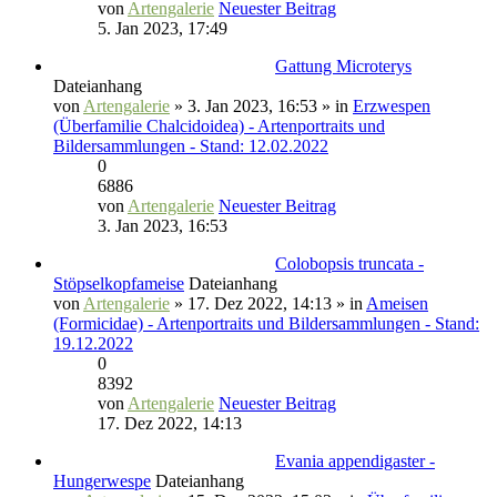
von
Artengalerie
Neuester Beitrag
5. Jan 2023, 17:49
Gattung Microterys
Dateianhang
von
Artengalerie
» 3. Jan 2023, 16:53 » in
Erzwespen
(Überfamilie Chalcidoidea) - Artenportraits und
Bildersammlungen - Stand: 12.02.2022
0
6886
von
Artengalerie
Neuester Beitrag
3. Jan 2023, 16:53
Colobopsis truncata -
Stöpselkopfameise
Dateianhang
von
Artengalerie
» 17. Dez 2022, 14:13 » in
Ameisen
(Formicidae) - Artenportraits und Bildersammlungen - Stand:
19.12.2022
0
8392
von
Artengalerie
Neuester Beitrag
17. Dez 2022, 14:13
Evania appendigaster -
Hungerwespe
Dateianhang