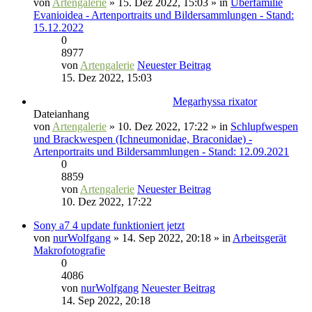
von
Artengalerie
» 15. Dez 2022, 15:03 » in
Überfamilie
Evanioidea - Artenportraits und Bildersammlungen - Stand:
15.12.2022
0
8977
von
Artengalerie
Neuester Beitrag
15. Dez 2022, 15:03
Megarhyssa rixator
Dateianhang
von
Artengalerie
» 10. Dez 2022, 17:22 » in
Schlupfwespen
und Brackwespen (Ichneumonidae, Braconidae) -
Artenportraits und Bildersammlungen - Stand: 12.09.2021
0
8859
von
Artengalerie
Neuester Beitrag
10. Dez 2022, 17:22
Sony a7 4 update funktioniert jetzt
von
nurWolfgang
» 14. Sep 2022, 20:18 » in
Arbeitsgerät
Makrofotografie
0
4086
von
nurWolfgang
Neuester Beitrag
14. Sep 2022, 20:18