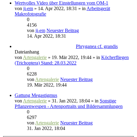
Wertvolles Video über Einstellungen vom OM-1
von
ji-em
» 14. Apr 2022, 18:31 » in
Arbeitsgerät
Makrofotografie
0
4156
von
ji-em
Neuester Beitrag
14. Apr 2022, 18:31
Phryganea cf. grandis
Dateianhang
von
Artengalerie
» 19. Mär 2022, 19:44 » in
Köcherfliegen
(Trichoptera) Stand: 28.03.2022
0
6228
von
Artengalerie
Neuester Beitrag
19. Mär 2022, 19:44
Gattung Megastigmus
von
Artengalerie
» 31. Jan 2022, 18:04 » in
Sonstige
Pflanzenwespen - Artenportraits und Bildersammlungen
0
6297
von
Artengalerie
Neuester Beitrag
31. Jan 2022, 18:04