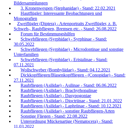
Bildersammlungen
3. Kronenwespen (Stephanidae) - Stand: 22.02.2021
Hautflügler: Interessante Beobachtungen und
Monografien
Zweiflügler (Diptera) - Artenportraits Zweiflügler, z. B.
Schweb-, Raubfliegen, Bremsen etc. - Stand: 26.08.2022
Forum für Bestimmungshilfen
Schwebfliegen (Syrphidae) - Syrphinae - Stand:
30.05.2022
Schwebfliegen (Syrphidae) - Microdontinae und sonstige
Unterfamilien
Schwebfliegen (Syrphidae) - Eristalinae - Stand:
07.11.2021
Wollschweber (Bombyliidae) - Stand: 04.12.2021
Dickkopffliegen/Blasenkopffliegen - (Conopidae) - Stand:
27.11.2021
Raubfliegen (Asilidae) - Asilinae - Stand: 06.06.2022
Raubfliegen (Asilidae) - Brachyrhopalinae
Raubfliegen (Asilidae) - Dasypogoniae
Raubfliegen (Asilidae) - Dioctriinae - Stand: 21.01.2022
Raubfliegen (Asilidae) - Laphriinae - Stand: 10.12.2021
Raubfliegen (Asilidae) - sonstige Raubfliegen-Arten
Sonstige Fliegen - Stand: 22.08.2022
Unterordnung Mückenartige (Nematocera) - Stand:
11.03.2022