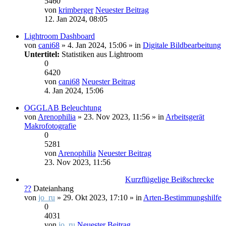
5460
von
krimberger
Neuester Beitrag
12. Jan 2024, 08:05
Lightroom Dashboard
von
cani68
» 4. Jan 2024, 15:06 » in
Digitale Bildbearbeitung
Untertitel:
Statistiken aus Lightroom
0
6420
von
cani68
Neuester Beitrag
4. Jan 2024, 15:06
OGGLAB Beleuchtung
von
Arenophilia
» 23. Nov 2023, 11:56 » in
Arbeitsgerät
Makrofotografie
0
5281
von
Arenophilia
Neuester Beitrag
23. Nov 2023, 11:56
Kurzflügelige Beißschrecke
??
Dateianhang
von
jo_ru
» 29. Okt 2023, 17:10 » in
Arten-Bestimmungshilfe
0
4031
von
jo_ru
Neuester Beitrag