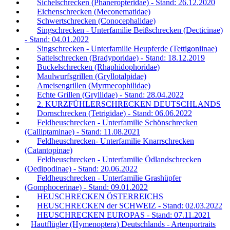
Sichelschrecken (Phaneropteridae) - Stand: 26.12.2020
Eichenschrecken (Meconematidae)
Schwertschrecken (Conocephalidae)
Singschrecken - Unterfamilie Beißschrecken (Decticinae)
- Stand: 04.01.2022
Singschrecken - Unterfamilie Heupferde (Tettigoniinae)
Sattelschrecken (Bradyporidae) - Stand: 18.12.2019
Buckelschrecken (Rhaphidophoridae)
Maulwurfsgrillen (Gryllotalpidae)
Ameisengrillen (Myrmecophilidae)
Echte Grillen (Gryllidae) - Stand: 28.04.2022
2. KURZFÜHLERSCHRECKEN DEUTSCHLANDS
Dornschrecken (Tetrigidae) - Stand: 06.06.2022
Feldheuschrecken - Unterfamilie Schönschrecken
(Calliptaminae) - Stand: 11.08.2021
Feldheuschrecken- Unterfamilie Knarrschrecken
(Catantopinae)
Feldheuschrecken - Unterfamilie Ödlandschrecken
(Oedipodinae) - Stand: 20.06.2022
Feldheuschrecken - Unterfamilie Grashüpfer
(Gomphocerinae) - Stand: 09.01.2022
HEUSCHRECKEN ÖSTERREICHS
HEUSCHRECKEN der SCHWEIZ - Stand: 02.03.2022
HEUSCHRECKEN EUROPAS - Stand: 07.11.2021
Hautflügler (Hymenoptera) Deutschlands - Artenportraits