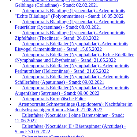
Gelblinge (Coliadinae) - Stand: 02.02.2021
Artenportraits Bläulinge (Lycaenidae) - Artenportraits
"Echte Bläulinge" (Polyommatinae) - Stand: 16.05.2022
Artenportraits Bläulinge (Lycaenidae) - Artenportraits
Feuerfalter (Lycaeninae) - Stand: 08.03.2021
Artenportraits Bläulinge (Lycaenidae) - Artenportraits
Zipfelfalter (Theclinae) - Stand: 26.08.2022
Artenportraits Edelfalter (Nymphalidae) -Artenportraits
Eisvögel (Limenitidinae) - Stand: 15.05.2022
Artenportraits Edelfalter (Nymphalidae) - Echte Edelfalter
(Nymphalinae und Libytheinae) - Stand: 21.05.2022
Artenportraits Edelfalter (Nymphalidae) - Artenportraits
Perlmuttfalter (Heliconiinae) - Stand: 21.05.2022
Artenportraits Edelfalter (Nymphalidae) - Artenportraits
Schillerfalter (Apaturinae) - Stand: 09.02.2021
Artenportraits Edelfalter (Nymphalidae) - Artenportraits
Augenfalter (Satyrinae) - Stand: 09.06.2022
Artenportraits Europäische Falter
Artenportraits Schmetterlinge (Lepidoptera): Nachtfalter im
deutschsprachigen Raum - Stand: 21.08.2022
Eulenfalter (Noctuidae) I ohne Bärenspinner - Stand:
12.06.2022
Eulenfalter (Noctuidae) II / Bärenspinner (Arctiidae) -
Stand: 30.05.2022