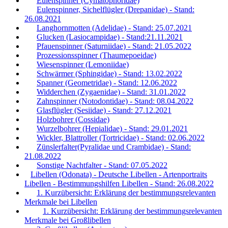
Eulenspinner (Cymatophoridae)
Eulenspinner, Sichelflügler (Drepanidae) - Stand:
26.08.2021
Langhornmotten (Adelidae) - Stand: 25.07.2021
Glucken (Lasiocampidae) - Stand:21.11.2021
Pfauenspinner (Saturniidae) - Stand: 21.05.2022
Prozessionsspinner (Thaumepoeidae)
Wiesenspinner (Lemoniidae)
Schwärmer (Sphingidae) - Stand: 13.02.2022
Spanner (Geometridae) - Stand: 12.06.2022
Widderchen (Zygaenidae) - Stand: 31.01.2022
Zahnspinner (Notodontidae) - Stand: 08.04.2022
Glasflügler (Sesiidae) - Stand: 27.12.2021
Holzbohrer (Cossidae)
Wurzelbohrer (Hepialidae) - Stand: 29.01.2021
Wickler, Blattroller (Tortricidae) - Stand: 02.06.2022
Zünslerfalter(Pyralidae und Crambidae) - Stand:
21.08.2022
Sonstige Nachtfalter - Stand: 07.05.2022
Libellen (Odonata) - Deutsche Libellen - Artenportraits
Libellen - Bestimmungshilfen Libellen - Stand: 26.08.2022
1. Kurzübersicht: Erklärung der bestimmungsrelevanten
Merkmale bei Libellen
1. Kurzübersicht: Erklärung der bestimmungsrelevanten
Merkmale bei Großlibellen