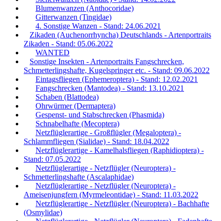
Blumenwanzen (Anthocoridae)
Gitterwanzen (Tingidae)
4. Sonstige Wanzen - Stand: 24.06.2021
Zikaden (Auchenorrhyncha) Deutschlands - Artenportraits
Zikaden - Stand: 05.06.2022
WANTED
Sonstige Insekten - Artenportraits Fangschrecken,
Schmetterlingshafte, Kugelspringer etc. - Stand: 09.06.2022
Eintagsfliegen (Ephemeroptera) - Stand: 12.02.2021
Fangschrecken (Mantodea) - Stand: 13.10.2021
Schaben (Blattodea)
Ohrwürmer (Dermaptera)
Gespenst- und Stabschrecken (Phasmida)
Schnabelhafte (Mecoptera)
Netzflüglerartige - Großflügler (Megaloptera) -
Schlammfliegen (Sialidae) - Stand: 18.04.2022
Netzflüglerartige - Kamelhalsfliegen (Raphidioptera) -
Stand: 07.05.2022
Netzflüglerartige - Netzflügler (Neuroptera) -
Schmetterlingshafte (Ascalaphidae)
Netzflüglerartige - Netzflügler (Neuroptera) -
Ameisenjungfern (Myrmeleontidae) - Stand: 11.03.2022
Netzflüglerartige - Netzflügler (Neuroptera) - Bachhafte
(Osmylidae)