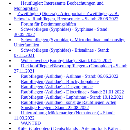
Hautflügler: Interessante Beobachtungen und
Monografien
Zweiflügler (Diptera) - Artenportraits Zweiflügler, z. B.
Schweb-, Raubfliegen, Bremsen etc. - Stand: 26.08.2022
Forum für Bestimmungshilfen
Schwebfliegen (Syrphidae) - Syrphinae - Stand:
30.05.2022
Schwebfliegen (Syrphidae) - Microdontinae und sonstige
Unterfamilien
Schwebfliegen (Syrphidae) - Eristalinae - Stand:
07.11.2021
Wollschweber (Bombyliidae) - Stand: 04.12.2021
Dickkopffliegen/Blasenkopffliegen - (Conopidae) - Stand:
27.11.2021
Raubfliegen (Asilidae) - Asilinae - Stand: 06.06.2022
Raubfliegen (Asilidae) - Brachyrhopalinae
Raubfliegen (Asilidae) - Dasypogoniae
Raubfliegen (Asilidae) - Dioctriinae - Stand: 21.01.2022
Raubfliegen (Asilidae) - Laphriinae - Stand: 10.12.2021
Raubfliegen (Asilidae) - sonstige Raubfliegen-Arten
Sonstige Fliegen - Stand: 22.08.2022
Unterordnung Mückenartige (Nematocera) - Stand:
11.03.2022
WANTED
Käfer (Coleoptera) Deutschlands - Artenportraits Käfer -