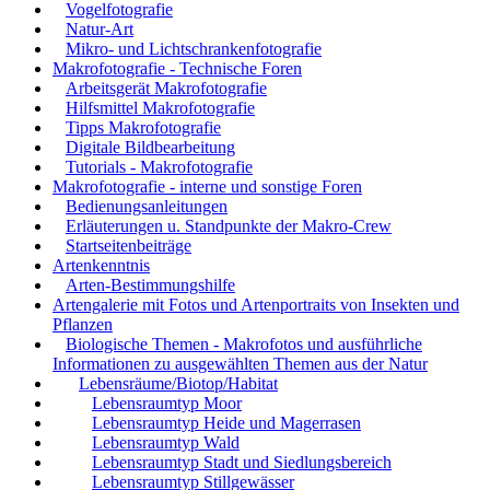
Vogelfotografie
Natur-Art
Mikro- und Lichtschrankenfotografie
Makrofotografie - Technische Foren
Arbeitsgerät Makrofotografie
Hilfsmittel Makrofotografie
Tipps Makrofotografie
Digitale Bildbearbeitung
Tutorials - Makrofotografie
Makrofotografie - interne und sonstige Foren
Bedienungsanleitungen
Erläuterungen u. Standpunkte der Makro-Crew
Startseitenbeiträge
Artenkenntnis
Arten-Bestimmungshilfe
Artengalerie mit Fotos und Artenportraits von Insekten und
Pflanzen
Biologische Themen - Makrofotos und ausführliche
Informationen zu ausgewählten Themen aus der Natur
Lebensräume/Biotop/Habitat
Lebensraumtyp Moor
Lebensraumtyp Heide und Magerrasen
Lebensraumtyp Wald
Lebensraumtyp Stadt und Siedlungsbereich
Lebensraumtyp Stillgewässer