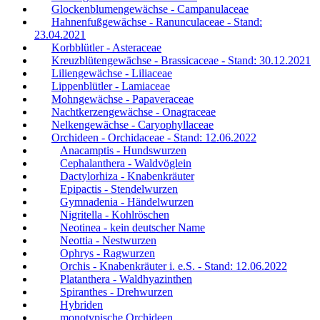
Glockenblumengewächse - Campanulaceae
Hahnenfußgewächse - Ranunculaceae - Stand:
23.04.2021
Korbblütler - Asteraceae
Kreuzblütengewächse - Brassicaceae - Stand: 30.12.2021
Liliengewächse - Liliaceae
Lippenblütler - Lamiaceae
Mohngewächse - Papaveraceae
Nachtkerzengewächse - Onagraceae
Nelkengewächse - Caryophyllaceae
Orchideen - Orchidaceae - Stand: 12.06.2022
Anacamptis - Hundswurzen
Cephalanthera - Waldvöglein
Dactylorhiza - Knabenkräuter
Epipactis - Stendelwurzen
Gymnadenia - Händelwurzen
Nigritella - Kohlröschen
Neotinea - kein deutscher Name
Neottia - Nestwurzen
Ophrys - Ragwurzen
Orchis - Knabenkräuter i. e.S. - Stand: 12.06.2022
Platanthera - Waldhyazinthen
Spiranthes - Drehwurzen
Hybriden
monotypische Orchideen