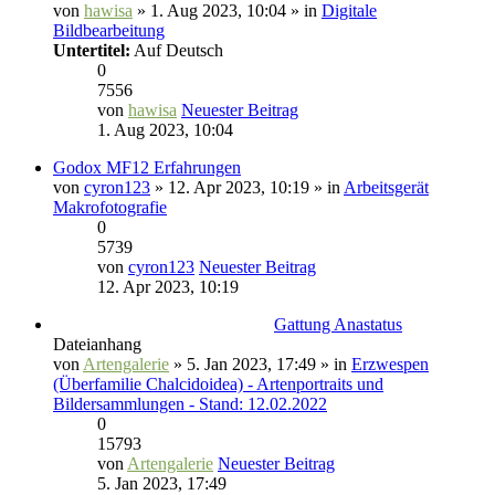
von
hawisa
» 1. Aug 2023, 10:04 » in
Digitale
Bildbearbeitung
Untertitel:
Auf Deutsch
0
7556
von
hawisa
Neuester Beitrag
1. Aug 2023, 10:04
Godox MF12 Erfahrungen
von
cyron123
» 12. Apr 2023, 10:19 » in
Arbeitsgerät
Makrofotografie
0
5739
von
cyron123
Neuester Beitrag
12. Apr 2023, 10:19
Gattung Anastatus
Dateianhang
von
Artengalerie
» 5. Jan 2023, 17:49 » in
Erzwespen
(Überfamilie Chalcidoidea) - Artenportraits und
Bildersammlungen - Stand: 12.02.2022
0
15793
von
Artengalerie
Neuester Beitrag
5. Jan 2023, 17:49