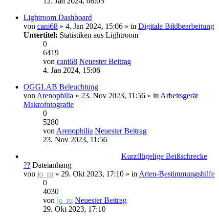
12. Jan 2024, 08:05
Lightroom Dashboard
von
cani68
» 4. Jan 2024, 15:06 » in
Digitale Bildbearbeitung
Untertitel:
Statistiken aus Lightroom
0
6419
von
cani68
Neuester Beitrag
4. Jan 2024, 15:06
OGGLAB Beleuchtung
von
Arenophilia
» 23. Nov 2023, 11:56 » in
Arbeitsgerät
Makrofotografie
0
5280
von
Arenophilia
Neuester Beitrag
23. Nov 2023, 11:56
Kurzflügelige Beißschrecke
??
Dateianhang
von
jo_ru
» 29. Okt 2023, 17:10 » in
Arten-Bestimmungshilfe
0
4030
von
jo_ru
Neuester Beitrag
29. Okt 2023, 17:10