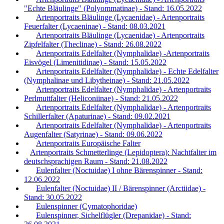
"Echte Bläulinge" (Polyommatinae) - Stand: 16.05.2022
Artenportraits Bläulinge (Lycaenidae) - Artenportraits
Feuerfalter (Lycaeninae) - Stand: 08.03.2021
Artenportraits Bläulinge (Lycaenidae) - Artenportraits
Zipfelfalter (Theclinae) - Stand: 26.08.2022
Artenportraits Edelfalter (Nymphalidae) -Artenportraits
Eisvögel (Limenitidinae) - Stand: 15.05.2022
Artenportraits Edelfalter (Nymphalidae) - Echte Edelfalter
(Nymphalinae und Libytheinae) - Stand: 21.05.2022
Artenportraits Edelfalter (Nymphalidae) - Artenportraits
Perlmuttfalter (Heliconiinae) - Stand: 21.05.2022
Artenportraits Edelfalter (Nymphalidae) - Artenportraits
Schillerfalter (Apaturinae) - Stand: 09.02.2021
Artenportraits Edelfalter (Nymphalidae) - Artenportraits
Augenfalter (Satyrinae) - Stand: 09.06.2022
Artenportraits Europäische Falter
Artenportraits Schmetterlinge (Lepidoptera): Nachtfalter im
deutschsprachigen Raum - Stand: 21.08.2022
Eulenfalter (Noctuidae) I ohne Bärenspinner - Stand:
12.06.2022
Eulenfalter (Noctuidae) II / Bärenspinner (Arctiidae) -
Stand: 30.05.2022
Eulenspinner (Cymatophoridae)
Eulenspinner, Sichelflügler (Drepanidae) - Stand: