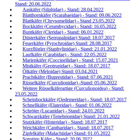
Stand: 20.06.2022
Aaskäfer (Silphidae) - Stand: 28.04.2022
Blatthornkäfer (Scarabaeidae) - Stand: 09.06.2022
Blattkäfer (Chrysomelidae) - Stand 23.05.2022
Bockkäfer (Cerambycidae) - Stand: 16.05.2022
Buntkäfer (Cleridae) - Stand: 06.01.2022
Düsterkäfer (Serropalpidae) Stand: 18.07.2017
Feuerkäfer (Pyrochroidae) Stand: 28.08.2017
Kurzflügler (Staphylinidae) - Stand: 21.01.2022
Laufkäfer (Carabidae) - Stand: 22.05.2022
Marienkäfer (Coccinellidae) - Stand: 15.07.2021
Mistkäfer (Geotrupidae) - Stand: 18.07.2017
Ölkäfer (Meloidae) Stand: 03.04.2021
Prachtkäfer (Buprestidae) - Stand: 07.06.2021
Rüsselkäfer (Curculionidae) -Stand: 05.06.2022
Weitere Rüsselkäferartige (Curculionoidea) - Stand:
23.05.2022
Scheinbockkäfer (Oedemeridae) - Stand: 18.07.2017
Schnellkäfer (Elateridae) - Stand: 01.06.2022
Schröter (Lucanidae) - Stand: 24.01.2022
Schwarzkäfer (Tenebrionidae) Stand: 21.01.2022
Stutzkäfer (Histeridae) - Stand: 18.07.2017
Weichkäfer (Cantharidae) - Stand: 18.07.2017
Zipfelkäfer (Malachiidae) Stand: 01.05.2022
Sonstige Käfer - Stand: 20.06.2022