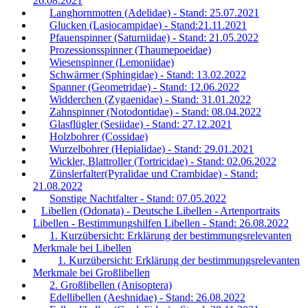
26.08.2021
Langhornmotten (Adelidae) - Stand: 25.07.2021
Glucken (Lasiocampidae) - Stand:21.11.2021
Pfauenspinner (Saturniidae) - Stand: 21.05.2022
Prozessionsspinner (Thaumepoeidae)
Wiesenspinner (Lemoniidae)
Schwärmer (Sphingidae) - Stand: 13.02.2022
Spanner (Geometridae) - Stand: 12.06.2022
Widderchen (Zygaenidae) - Stand: 31.01.2022
Zahnspinner (Notodontidae) - Stand: 08.04.2022
Glasflügler (Sesiidae) - Stand: 27.12.2021
Holzbohrer (Cossidae)
Wurzelbohrer (Hepialidae) - Stand: 29.01.2021
Wickler, Blattroller (Tortricidae) - Stand: 02.06.2022
Zünslerfalter(Pyralidae und Crambidae) - Stand:
21.08.2022
Sonstige Nachtfalter - Stand: 07.05.2022
Libellen (Odonata) - Deutsche Libellen - Artenportraits
Libellen - Bestimmungshilfen Libellen - Stand: 26.08.2022
1. Kurzübersicht: Erklärung der bestimmungsrelevanten
Merkmale bei Libellen
1. Kurzübersicht: Erklärung der bestimmungsrelevanten
Merkmale bei Großlibellen
2. Großlibellen (Anisoptera)
Edellibellen (Aeshnidae) - Stand: 26.08.2022