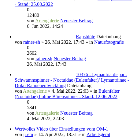
- Stand: 25.08.2022
0
12480
von
Artengalerie
Neuester Beitrag
6. Jun 2022, 14:24
Rapsblüte
Dateianhang
von
rainer-sh
» 26. Mai 2022, 17:43 » in
Naturfotografie
0
2602
von
rainer-sh
Neuester Beitrag
26. Mai 2022, 17:43
10376 - Lymantria dispar -
Schwammspinner - Noctuidae (Eulenfalter)/ Lymantriinae -
Doku Raupenentwicklung
Dateianhang
von
Artengalerie
» 4. Mai 2022, 22:03 » in
Eulenfalter
(Noctuidae) I ohne Bärenspinner - Stand: 12.06.2022
0
5841
von
Artengalerie
Neuester Beitrag
4. Mai 2022, 22:03
Wertvolles Video über Einstellungen vom OM-1
von
ji-em
» 14. Apr 2022, 18:31 » in
Arbeitsgerät