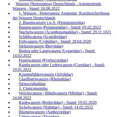
Wanzen (Heteroptera) Deutschlands - Artenportraits
Wanzen - Stand: 24.08.2022
1. Wanzen - Heteroptera: Anatomie, Kurzbeschreibung
der Wanzen Deutschlands
2. Baumwanzen i.w.S. (Pentatomorpha)
Baumwanzen (Pentatomidae) - Stand: 05.02.2022
Stachelwanzen (Acanthosomatidae) - Stand: 29.11.1021
Schildwanzen (Scutelleridae)
Erdwanzen (Cydnidae) - Stand: 28.04.2020
Stelzenwanzen (Berytidae)
Boden-oder Langwanzen (Lygaeidae) - Stand:
14.02.2022
Feuerwanzen (Pyrrhocoridae)
Randwanzen oder Lederwanzen (Coreidae) - Stand:
19.01.2022
Krummfühlerwanzen (Alydidae)
Glasflügelwanzen (Rhopalidae)
Stenocephalidae
3. Cimicomorpha
Weichwanzen / Blindwanzen (Miridae) - Stand:
24.08.2022
Raubwanzen (Reduviidae) - Stand: 19.02.2020
Sichelwanzen (Nabidae) - Stand: 14.02.2022
Blumenwanzen (Anthocoridae)
Gitterwanzen (Tingidae)