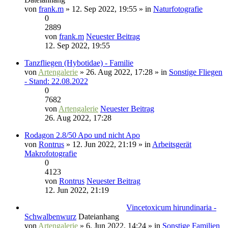
von
frank.m
» 12. Sep 2022, 19:55 » in
Naturfotografie
0
2889
von
frank.m
Neuester Beitrag
12. Sep 2022, 19:55
Tanzfliegen (Hybotidae) - Familie
von
Artengalerie
» 26. Aug 2022, 17:28 » in
Sonstige Fliegen
- Stand: 22.08.2022
0
7682
von
Artengalerie
Neuester Beitrag
26. Aug 2022, 17:28
Rodagon 2.8/50 Apo und nicht Apo
von
Rontrus
» 12. Jun 2022, 21:19 » in
Arbeitsgerät
Makrofotografie
0
4123
von
Rontrus
Neuester Beitrag
12. Jun 2022, 21:19
Vincetoxicum hirundinaria -
Schwalbenwurz
Dateianhang
von
Artengalerie
» 6. Jun 2022, 14:24 » in
Sonstige Familien