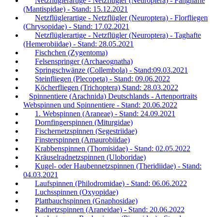
Netzflüglerartige - Netzflügler (Neuroptera) - Fanghafte
(Mantispidae) - Stand: 15.12.2021
Netzflüglerartige - Netzflügler (Neuroptera) - Florfliegen
(Chrysopidae) - Stand: 17.02.2021
Netzflüglerartige - Netzflügler (Neuroptera) - Taghafte
(Hemerobiidae) - Stand: 28.05.2021
Fischchen (Zygentoma)
Felsenspringer (Archaeognatha)
Springschwänze (Collembola) - Stand:09.03.2021
Steinfliegen (Plecopeta) - Stand: 09.06.2022
Köcherfliegen (Trichoptera) Stand: 28.03.2022
Spinnentiere (Arachnida) Deutschlands - Artenportraits
Webspinnen und Spinnentiere - Stand: 20.06.2022
1. Webspinnen (Araneae) - Stand: 24.09.2021
Dornfingerspinnen (Miturgidae)
Fischernetzspinnen (Segestriidae)
Finsterspinnen (Amaurobiidae)
Krabbenspinnen (Thomisidae) - Stand: 02.05.2022
Kräuselradnetzspinnen (Uloboridae)
Kugel- oder Haubennetzspinnen (Theridiidae) - Stand:
04.03.2021
Laufspinnen (Philodromidae) - Stand: 06.06.2022
Luchsspinnen (Oxyopidae)
Plattbauchspinnen (Gnaphosidae)
Radnetzspinnen (Araneidae) - Stand: 20.06.2022