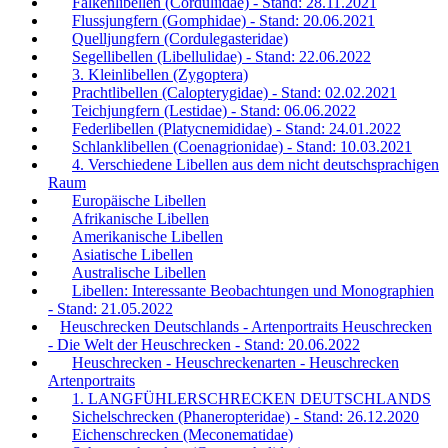
Falkenlibellen (Corduliidae) - Stand: 28.11.2021
Flussjungfern (Gomphidae) - Stand: 20.06.2021
Quelljungfern (Cordulegasteridae)
Segellibellen (Libellulidae) - Stand: 22.06.2022
3. Kleinlibellen (Zygoptera)
Prachtlibellen (Calopterygidae) - Stand: 02.02.2021
Teichjungfern (Lestidae) - Stand: 06.06.2022
Federlibellen (Platycnemididae) - Stand: 24.01.2022
Schlanklibellen (Coenagrionidae) - Stand: 10.03.2021
4. Verschiedene Libellen aus dem nicht deutschsprachigen
Raum
Europäische Libellen
Afrikanische Libellen
Amerikanische Libellen
Asiatische Libellen
Australische Libellen
Libellen: Interessante Beobachtungen und Monographien
- Stand: 21.05.2022
Heuschrecken Deutschlands - Artenportraits Heuschrecken
- Die Welt der Heuschrecken - Stand: 20.06.2022
Heuschrecken - Heuschreckenarten - Heuschrecken
Artenportraits
1. LANGFÜHLERSCHRECKEN DEUTSCHLANDS
Sichelschrecken (Phaneropteridae) - Stand: 26.12.2020
Eichenschrecken (Meconematidae)