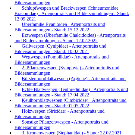
Bildersammlungen
Schlupfwespen und Brackwespen (Ichneumonidae,
Braconidae) - Artenportraits und Bildersammlungen - Stand:
12.09.2021
Überfamilie Evanioidea - Artenportraits und
Bildersammlungen - Stand: 15.12.2022
Erzwespen (Überfamilie Chalcidoidea) - Artenportraits
und Bildersammlungen - Stand: 12.02.2022
Gallwespen (Cynipidae) - Artenportraits und
Bildersammlungen - Stand: 10.02.2021
Wegwespen (Pompilidae) - Artenportraits und
Bildersammlungen
2. Pflanzenwespen (Symphyta) - Artenportraits und
Bildersammlungen
Bürstenhornblattwespen (Argidae) - Artenportraits und
Bildersammlungen
Echte Blattwespen (Tenthredinidae) - Artenportraits und
Bildersammlungen - Stand: 17.04.2022
Keulhornblattwespen (Cimbicidae) - Artenportraits und
Bildersammlungen - Stand: 01.05.2022
Holzwespen (Siricidae) - Artenportraits und
Bildersammlungen
Sonstige Pflanzenwespen - Artenportraits und
Bildersammlungen
3. Kronenwespen (Stephanidae) - Stand: 22.02.2021