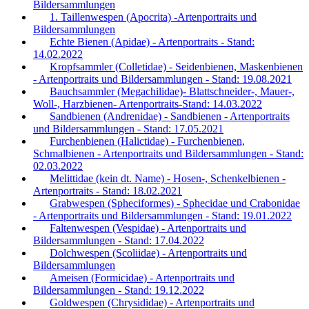
Bildersammlungen
1. Taillenwespen (Apocrita) -Artenportraits und
Bildersammlungen
Echte Bienen (Apidae) - Artenportraits - Stand:
14.02.2022
Kropfsammler (Colletidae) - Seidenbienen, Maskenbienen
- Artenportraits und Bildersammlungen - Stand: 19.08.2021
Bauchsammler (Megachilidae)- Blattschneider-, Mauer-,
Woll-, Harzbienen- Artenportraits-Stand: 14.03.2022
Sandbienen (Andrenidae) - Sandbienen - Artenportraits
und Bildersammlungen - Stand: 17.05.2021
Furchenbienen (Halictidae) - Furchenbienen,
Schmalbienen - Artenportraits und Bildersammlungen - Stand:
02.03.2022
Melittidae (kein dt. Name) - Hosen-, Schenkelbienen -
Artenportraits - Stand: 18.02.2021
Grabwespen (Spheciformes) - Sphecidae und Crabonidae
- Artenportraits und Bildersammlungen - Stand: 19.01.2022
Faltenwespen (Vespidae) - Artenportraits und
Bildersammlungen - Stand: 17.04.2022
Dolchwespen (Scoliidae) - Artenportraits und
Bildersammlungen
Ameisen (Formicidae) - Artenportraits und
Bildersammlungen - Stand: 19.12.2022
Goldwespen (Chrysididae) - Artenportraits und