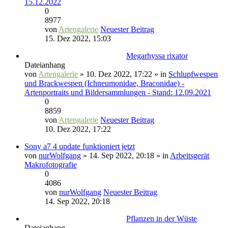
15.12.2022
0
8977
von
Artengalerie
Neuester Beitrag
15. Dez 2022, 15:03
Megarhyssa rixator
Dateianhang
von
Artengalerie
» 10. Dez 2022, 17:22 » in
Schlupfwespen
und Brackwespen (Ichneumonidae, Braconidae) -
Artenportraits und Bildersammlungen - Stand: 12.09.2021
0
8859
von
Artengalerie
Neuester Beitrag
10. Dez 2022, 17:22
Sony a7 4 update funktioniert jetzt
von
nurWolfgang
» 14. Sep 2022, 20:18 » in
Arbeitsgerät
Makrofotografie
0
4086
von
nurWolfgang
Neuester Beitrag
14. Sep 2022, 20:18
Pflanzen in der Wüste
Dateianhang