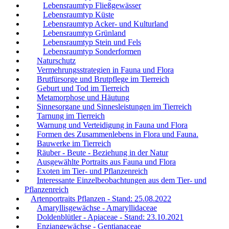
Lebensraumtyp Fließgewässer
Lebensraumtyp Küste
Lebensraumtyp Acker- und Kulturland
Lebensraumtyp Grünland
Lebensraumtyp Stein und Fels
Lebensraumtyp Sonderformen
Naturschutz
Vermehrungsstrategien in Fauna und Flora
Brutfürsorge und Brutpflege im Tierreich
Geburt und Tod im Tierreich
Metamorphose und Häutung
Sinnesorgane und Sinnesleistungen im Tierreich
Tarnung im Tierreich
Warnung und Verteidigung in Fauna und Flora
Formen des Zusammenlebens in Flora und Fauna.
Bauwerke im Tierreich
Räuber - Beute - Beziehung in der Natur
Ausgewählte Portraits aus Fauna und Flora
Exoten im Tier- und Pflanzenreich
Interessante Einzelbeobachtungen aus dem Tier- und
Pflanzenreich
Artenportraits Pflanzen - Stand: 25.08.2022
Amaryllisgewächse - Amaryllidaceae
Doldenblütler - Apiaceae - Stand: 23.10.2021
Enziangewächse - Gentianaceae