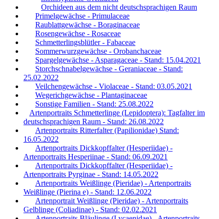
Orchideen aus dem nicht deutschsprachigen Raum
Primelgewächse - Primulaceae
Raublattgewächse - Boraginaceae
Rosengewächse - Rosaceae
Schmetterlingsblütler - Fabaceae
Sommerwurzgewächse - Orobanchaceae
Spargelgewächse - Asparagaceae - Stand: 15.04.2021
Storchschnabelgewächse - Geraniaceae - Stand:
25.02.2022
Veilchengewächse - Violaceae - Stand: 03.05.2021
Wegerichgewächse - Plantaginaceae
Sonstige Familien - Stand: 25.08.2022
Artenportraits Schmetterlinge (Lepidoptera): Tagfalter im
deutschsprachigen Raum - Stand: 26.08.2022
Artenportraits Ritterfalter (Papilionidae) Stand:
16.05.2022
Artenportraits Dickkopffalter (Hesperiidae) -
Artenportraits Hesperiinae - Stand: 06.09.2021
Artenportraits Dickkopffalter (Hesperiidae) -
Artenportraits Pyrginae - Stand: 14.05.2022
Artenportraits Weißlinge (Pieridae) - Artenportraits
Weißlinge (Pierina e) - Stand: 12.06.2022
Artenportrait Weißlinge (Pieridae) - Artenportraits
Gelblinge (Coliadinae) - Stand: 02.02.2021
Artenportraits Bläulinge (Lycaenidae) - Artenportraits