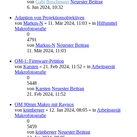
von
Gabi Buschmann
Neuester Beitrag
6. Jun 2024, 10:32
Adaption von Projektionsobjektiven
von
Markus-N
» 11. Mär 2024, 11:03 » in
Hilfsmittel
Makrofotografie
0
4791
von
Markus-N
Neuester Beitrag
11. Mär 2024, 11:03
OM-1: Firmware-Petition
von
Karsten
» 21. Feb 2024, 11:52 » in
Arbeitsgerät
Makrofotografie
0
5448
von
Karsten
Neuester Beitrag
21. Feb 2024, 11:52
OM 90mm Makro mit Raynox
von
krimberger
» 12. Jan 2024, 08:05 » in
Arbeitsgerät
Makrofotografie
0
5459
von
krimberger
Neuester Beitrag