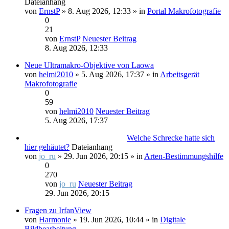
Dateianhang
von
ErnstP
» 8. Aug 2026, 12:33 » in
Portal Makrofotografie
0
21
von
ErnstP
Neuester Beitrag
8. Aug 2026, 12:33
Neue Ultramakro-Objektive von Laowa
von
helmi2010
» 5. Aug 2026, 17:37 » in
Arbeitsgerät
Makrofotografie
0
59
von
helmi2010
Neuester Beitrag
5. Aug 2026, 17:37
Welche Schrecke hatte sich
hier gehäutet?
Dateianhang
von
jo_ru
» 29. Jun 2026, 20:15 » in
Arten-Bestimmungshilfe
0
270
von
jo_ru
Neuester Beitrag
29. Jun 2026, 20:15
Fragen zu IrfanView
von
Harmonie
» 19. Jun 2026, 10:44 » in
Digitale
Bildbearbeitung