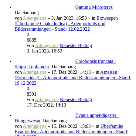
Gattung Microterys
Dateianhang
von
Artengalerie
» 3. Jan 2023, 16:53 » in
Erzwespen
(Überfamilie Chalcidoidea) - Artenportraits und
Bildersammlungen - Stand: 12.02.2022
0
6885
von
Artengalerie
Neuester Beitrag
3. Jan 2023, 16:53
Colobopsis truncata -
Stöpselkopfameise
Dateianhang
von
Artengalerie
» 17. Dez 2022, 14:13 » in
Ameisen
(Formicidae) - Artenportraits und Bildersammlungen - Stand:
19.12.2022
0
8391
von
Artengalerie
Neuester Beitrag
17. Dez 2022, 14:13
Evania appendigaster -
Hungerwespe
Dateianhang
von
Artengalerie
» 15. Dez 2022, 15:03 » in
Überfamilie
Evanioidea - Artenportraits und Bildersammlungen - Stand: