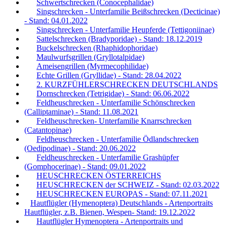
Schwertschrecken (Conocephalidae)
Singschrecken - Unterfamilie Beißschrecken (Decticinae)
- Stand: 04.01.2022
Singschrecken - Unterfamilie Heupferde (Tettigoniinae)
Sattelschrecken (Bradyporidae) - Stand: 18.12.2019
Buckelschrecken (Rhaphidophoridae)
Maulwurfsgrillen (Gryllotalpidae)
Ameisengrillen (Myrmecophilidae)
Echte Grillen (Gryllidae) - Stand: 28.04.2022
2. KURZFÜHLERSCHRECKEN DEUTSCHLANDS
Dornschrecken (Tetrigidae) - Stand: 06.06.2022
Feldheuschrecken - Unterfamilie Schönschrecken
(Calliptaminae) - Stand: 11.08.2021
Feldheuschrecken- Unterfamilie Knarrschrecken
(Catantopinae)
Feldheuschrecken - Unterfamilie Ödlandschrecken
(Oedipodinae) - Stand: 20.06.2022
Feldheuschrecken - Unterfamilie Grashüpfer
(Gomphocerinae) - Stand: 09.01.2022
HEUSCHRECKEN ÖSTERREICHS
HEUSCHRECKEN der SCHWEIZ - Stand: 02.03.2022
HEUSCHRECKEN EUROPAS - Stand: 07.11.2021
Hautflügler (Hymenoptera) Deutschlands - Artenportraits
Hautflügler, z.B. Bienen, Wespen- Stand: 19.12.2022
Hautflügler Hymenoptera - Artenportraits und