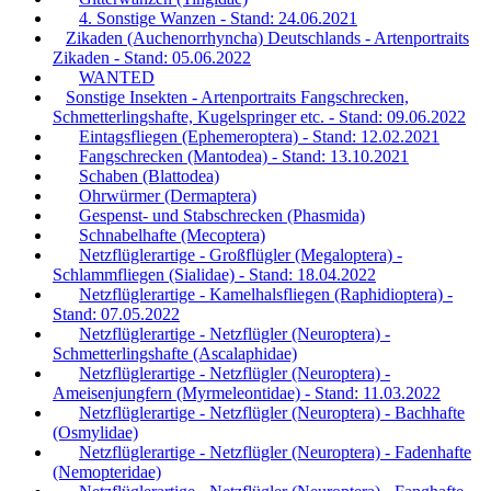
4. Sonstige Wanzen - Stand: 24.06.2021
Zikaden (Auchenorrhyncha) Deutschlands - Artenportraits
Zikaden - Stand: 05.06.2022
WANTED
Sonstige Insekten - Artenportraits Fangschrecken,
Schmetterlingshafte, Kugelspringer etc. - Stand: 09.06.2022
Eintagsfliegen (Ephemeroptera) - Stand: 12.02.2021
Fangschrecken (Mantodea) - Stand: 13.10.2021
Schaben (Blattodea)
Ohrwürmer (Dermaptera)
Gespenst- und Stabschrecken (Phasmida)
Schnabelhafte (Mecoptera)
Netzflüglerartige - Großflügler (Megaloptera) -
Schlammfliegen (Sialidae) - Stand: 18.04.2022
Netzflüglerartige - Kamelhalsfliegen (Raphidioptera) -
Stand: 07.05.2022
Netzflüglerartige - Netzflügler (Neuroptera) -
Schmetterlingshafte (Ascalaphidae)
Netzflüglerartige - Netzflügler (Neuroptera) -
Ameisenjungfern (Myrmeleontidae) - Stand: 11.03.2022
Netzflüglerartige - Netzflügler (Neuroptera) - Bachhafte
(Osmylidae)
Netzflüglerartige - Netzflügler (Neuroptera) - Fadenhafte
(Nemopteridae)