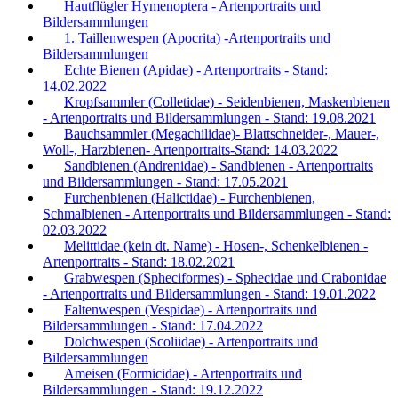
Hautflügler Hymenoptera - Artenportraits und
Bildersammlungen
1. Taillenwespen (Apocrita) -Artenportraits und
Bildersammlungen
Echte Bienen (Apidae) - Artenportraits - Stand:
14.02.2022
Kropfsammler (Colletidae) - Seidenbienen, Maskenbienen
- Artenportraits und Bildersammlungen - Stand: 19.08.2021
Bauchsammler (Megachilidae)- Blattschneider-, Mauer-,
Woll-, Harzbienen- Artenportraits-Stand: 14.03.2022
Sandbienen (Andrenidae) - Sandbienen - Artenportraits
und Bildersammlungen - Stand: 17.05.2021
Furchenbienen (Halictidae) - Furchenbienen,
Schmalbienen - Artenportraits und Bildersammlungen - Stand:
02.03.2022
Melittidae (kein dt. Name) - Hosen-, Schenkelbienen -
Artenportraits - Stand: 18.02.2021
Grabwespen (Spheciformes) - Sphecidae und Crabonidae
- Artenportraits und Bildersammlungen - Stand: 19.01.2022
Faltenwespen (Vespidae) - Artenportraits und
Bildersammlungen - Stand: 17.04.2022
Dolchwespen (Scoliidae) - Artenportraits und
Bildersammlungen
Ameisen (Formicidae) - Artenportraits und
Bildersammlungen - Stand: 19.12.2022