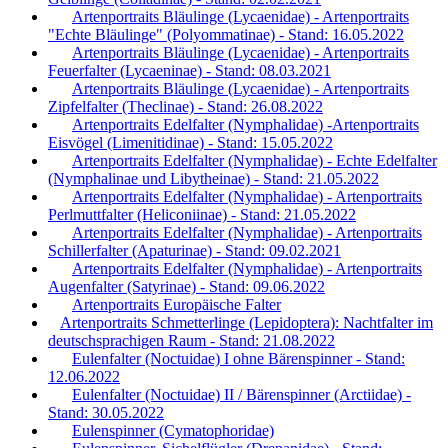
Artenportraits Bläulinge (Lycaenidae) - Artenportraits
"Echte Bläulinge" (Polyommatinae) - Stand: 16.05.2022
Artenportraits Bläulinge (Lycaenidae) - Artenportraits
Feuerfalter (Lycaeninae) - Stand: 08.03.2021
Artenportraits Bläulinge (Lycaenidae) - Artenportraits
Zipfelfalter (Theclinae) - Stand: 26.08.2022
Artenportraits Edelfalter (Nymphalidae) -Artenportraits
Eisvögel (Limenitidinae) - Stand: 15.05.2022
Artenportraits Edelfalter (Nymphalidae) - Echte Edelfalter
(Nymphalinae und Libytheinae) - Stand: 21.05.2022
Artenportraits Edelfalter (Nymphalidae) - Artenportraits
Perlmuttfalter (Heliconiinae) - Stand: 21.05.2022
Artenportraits Edelfalter (Nymphalidae) - Artenportraits
Schillerfalter (Apaturinae) - Stand: 09.02.2021
Artenportraits Edelfalter (Nymphalidae) - Artenportraits
Augenfalter (Satyrinae) - Stand: 09.06.2022
Artenportraits Europäische Falter
Artenportraits Schmetterlinge (Lepidoptera): Nachtfalter im
deutschsprachigen Raum - Stand: 21.08.2022
Eulenfalter (Noctuidae) I ohne Bärenspinner - Stand:
12.06.2022
Eulenfalter (Noctuidae) II / Bärenspinner (Arctiidae) -
Stand: 30.05.2022
Eulenspinner (Cymatophoridae)