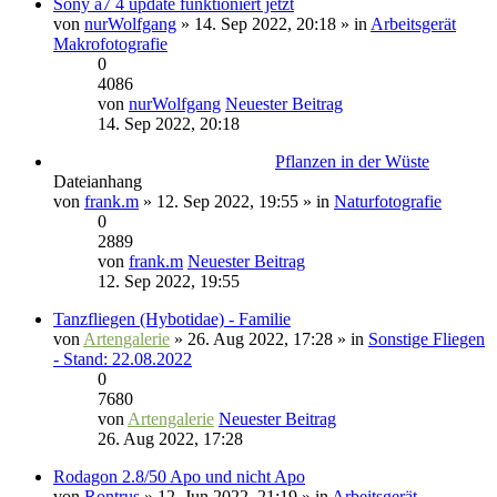
Sony a7 4 update funktioniert jetzt
von
nurWolfgang
» 14. Sep 2022, 20:18 » in
Arbeitsgerät
Makrofotografie
0
4086
von
nurWolfgang
Neuester Beitrag
14. Sep 2022, 20:18
Pflanzen in der Wüste
Dateianhang
von
frank.m
» 12. Sep 2022, 19:55 » in
Naturfotografie
0
2889
von
frank.m
Neuester Beitrag
12. Sep 2022, 19:55
Tanzfliegen (Hybotidae) - Familie
von
Artengalerie
» 26. Aug 2022, 17:28 » in
Sonstige Fliegen
- Stand: 22.08.2022
0
7680
von
Artengalerie
Neuester Beitrag
26. Aug 2022, 17:28
Rodagon 2.8/50 Apo und nicht Apo
von
Rontrus
» 12. Jun 2022, 21:19 » in
Arbeitsgerät