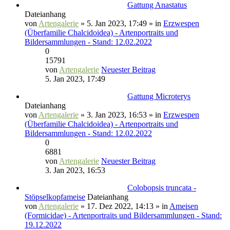
Gattung Anastatus
Dateianhang
von
Artengalerie
» 5. Jan 2023, 17:49 » in
Erzwespen
(Überfamilie Chalcidoidea) - Artenportraits und
Bildersammlungen - Stand: 12.02.2022
0
15791
von
Artengalerie
Neuester Beitrag
5. Jan 2023, 17:49
Gattung Microterys
Dateianhang
von
Artengalerie
» 3. Jan 2023, 16:53 » in
Erzwespen
(Überfamilie Chalcidoidea) - Artenportraits und
Bildersammlungen - Stand: 12.02.2022
0
6881
von
Artengalerie
Neuester Beitrag
3. Jan 2023, 16:53
Colobopsis truncata -
Stöpselkopfameise
Dateianhang
von
Artengalerie
» 17. Dez 2022, 14:13 » in
Ameisen
(Formicidae) - Artenportraits und Bildersammlungen - Stand:
19.12.2022