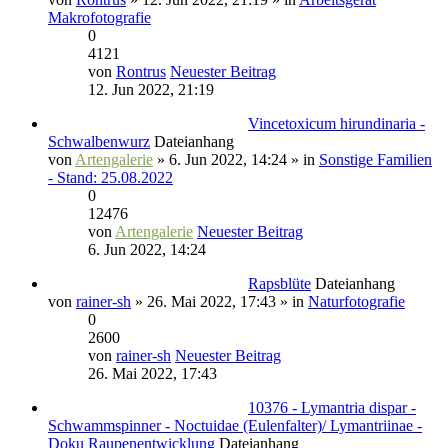
Makrofotografie
0
4121
von
Rontrus
Neuester Beitrag
12. Jun 2022, 21:19
Vincetoxicum hirundinaria -
Schwalbenwurz
Dateianhang
von
Artengalerie
» 6. Jun 2022, 14:24 » in
Sonstige Familien
- Stand: 25.08.2022
0
12476
von
Artengalerie
Neuester Beitrag
6. Jun 2022, 14:24
Rapsblüte
Dateianhang
von
rainer-sh
» 26. Mai 2022, 17:43 » in
Naturfotografie
0
2600
von
rainer-sh
Neuester Beitrag
26. Mai 2022, 17:43
10376 - Lymantria dispar -
Schwammspinner - Noctuidae (Eulenfalter)/ Lymantriinae -
Doku Raupenentwicklung
Dateianhang