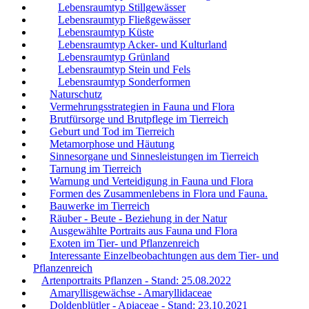
Lebensraumtyp Stillgewässer
Lebensraumtyp Fließgewässer
Lebensraumtyp Küste
Lebensraumtyp Acker- und Kulturland
Lebensraumtyp Grünland
Lebensraumtyp Stein und Fels
Lebensraumtyp Sonderformen
Naturschutz
Vermehrungsstrategien in Fauna und Flora
Brutfürsorge und Brutpflege im Tierreich
Geburt und Tod im Tierreich
Metamorphose und Häutung
Sinnesorgane und Sinnesleistungen im Tierreich
Tarnung im Tierreich
Warnung und Verteidigung in Fauna und Flora
Formen des Zusammenlebens in Flora und Fauna.
Bauwerke im Tierreich
Räuber - Beute - Beziehung in der Natur
Ausgewählte Portraits aus Fauna und Flora
Exoten im Tier- und Pflanzenreich
Interessante Einzelbeobachtungen aus dem Tier- und
Pflanzenreich
Artenportraits Pflanzen - Stand: 25.08.2022
Amaryllisgewächse - Amaryllidaceae
Doldenblütler - Apiaceae - Stand: 23.10.2021