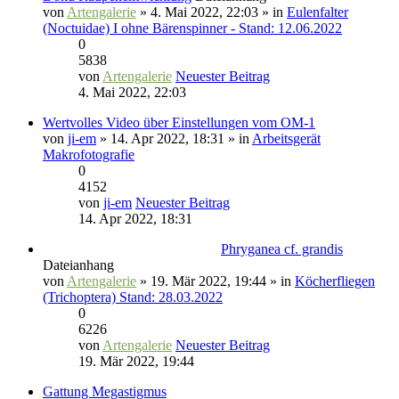
von
Artengalerie
» 4. Mai 2022, 22:03 » in
Eulenfalter
(Noctuidae) I ohne Bärenspinner - Stand: 12.06.2022
0
5838
von
Artengalerie
Neuester Beitrag
4. Mai 2022, 22:03
Wertvolles Video über Einstellungen vom OM-1
von
ji-em
» 14. Apr 2022, 18:31 » in
Arbeitsgerät
Makrofotografie
0
4152
von
ji-em
Neuester Beitrag
14. Apr 2022, 18:31
Phryganea cf. grandis
Dateianhang
von
Artengalerie
» 19. Mär 2022, 19:44 » in
Köcherfliegen
(Trichoptera) Stand: 28.03.2022
0
6226
von
Artengalerie
Neuester Beitrag
19. Mär 2022, 19:44
Gattung Megastigmus