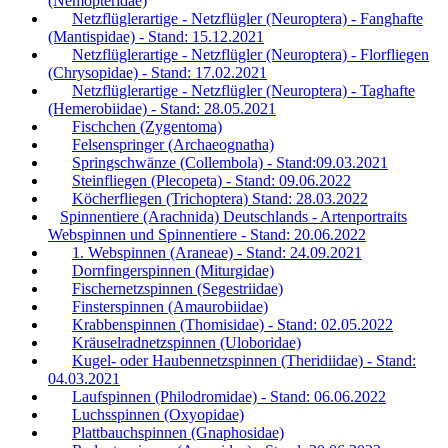
(Nemopteridae)
Netzflüglerartige - Netzflügler (Neuroptera) - Fanghafte
(Mantispidae) - Stand: 15.12.2021
Netzflüglerartige - Netzflügler (Neuroptera) - Florfliegen
(Chrysopidae) - Stand: 17.02.2021
Netzflüglerartige - Netzflügler (Neuroptera) - Taghafte
(Hemerobiidae) - Stand: 28.05.2021
Fischchen (Zygentoma)
Felsenspringer (Archaeognatha)
Springschwänze (Collembola) - Stand:09.03.2021
Steinfliegen (Plecopeta) - Stand: 09.06.2022
Köcherfliegen (Trichoptera) Stand: 28.03.2022
Spinnentiere (Arachnida) Deutschlands - Artenportraits
Webspinnen und Spinnentiere - Stand: 20.06.2022
1. Webspinnen (Araneae) - Stand: 24.09.2021
Dornfingerspinnen (Miturgidae)
Fischernetzspinnen (Segestriidae)
Finsterspinnen (Amaurobiidae)
Krabbenspinnen (Thomisidae) - Stand: 02.05.2022
Kräuselradnetzspinnen (Uloboridae)
Kugel- oder Haubennetzspinnen (Theridiidae) - Stand:
04.03.2021
Laufspinnen (Philodromidae) - Stand: 06.06.2022
Luchsspinnen (Oxyopidae)
Plattbauchspinnen (Gnaphosidae)