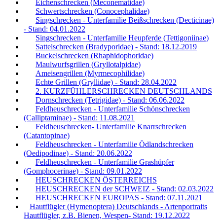
Eichenschrecken (Meconematidae)
Schwertschrecken (Conocephalidae)
Singschrecken - Unterfamilie Beißschrecken (Decticinae)
- Stand: 04.01.2022
Singschrecken - Unterfamilie Heupferde (Tettigoniinae)
Sattelschrecken (Bradyporidae) - Stand: 18.12.2019
Buckelschrecken (Rhaphidophoridae)
Maulwurfsgrillen (Gryllotalpidae)
Ameisengrillen (Myrmecophilidae)
Echte Grillen (Gryllidae) - Stand: 28.04.2022
2. KURZFÜHLERSCHRECKEN DEUTSCHLANDS
Dornschrecken (Tetrigidae) - Stand: 06.06.2022
Feldheuschrecken - Unterfamilie Schönschrecken
(Calliptaminae) - Stand: 11.08.2021
Feldheuschrecken- Unterfamilie Knarrschrecken
(Catantopinae)
Feldheuschrecken - Unterfamilie Ödlandschrecken
(Oedipodinae) - Stand: 20.06.2022
Feldheuschrecken - Unterfamilie Grashüpfer
(Gomphocerinae) - Stand: 09.01.2022
HEUSCHRECKEN ÖSTERREICHS
HEUSCHRECKEN der SCHWEIZ - Stand: 02.03.2022
HEUSCHRECKEN EUROPAS - Stand: 07.11.2021
Hautflügler (Hymenoptera) Deutschlands - Artenportraits
Hautflügler, z.B. Bienen, Wespen- Stand: 19.12.2022