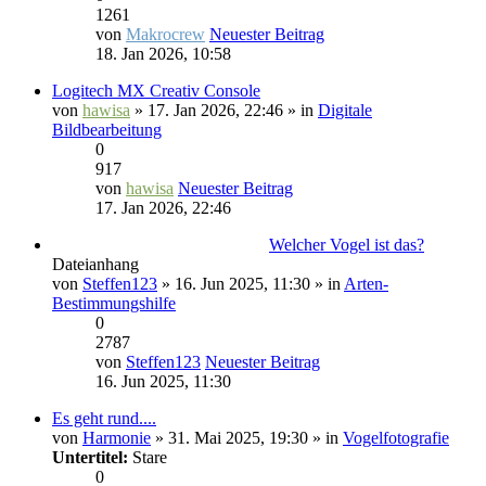
1261
von
Makrocrew
Neuester Beitrag
18. Jan 2026, 10:58
Logitech MX Creativ Console
von
hawisa
» 17. Jan 2026, 22:46 » in
Digitale
Bildbearbeitung
0
917
von
hawisa
Neuester Beitrag
17. Jan 2026, 22:46
Welcher Vogel ist das?
Dateianhang
von
Steffen123
» 16. Jun 2025, 11:30 » in
Arten-
Bestimmungshilfe
0
2787
von
Steffen123
Neuester Beitrag
16. Jun 2025, 11:30
Es geht rund....
von
Harmonie
» 31. Mai 2025, 19:30 » in
Vogelfotografie
Untertitel:
Stare
0