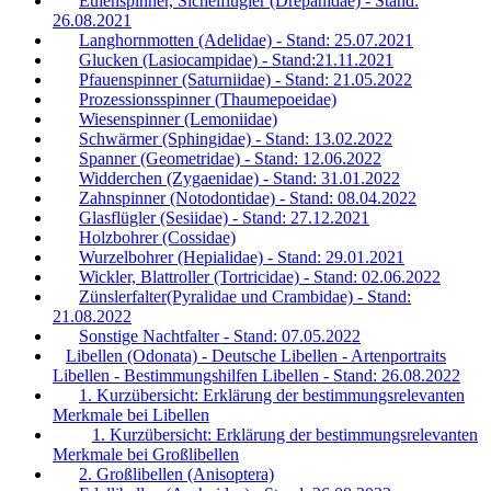
Eulenspinner, Sichelflügler (Drepanidae) - Stand:
26.08.2021
Langhornmotten (Adelidae) - Stand: 25.07.2021
Glucken (Lasiocampidae) - Stand:21.11.2021
Pfauenspinner (Saturniidae) - Stand: 21.05.2022
Prozessionsspinner (Thaumepoeidae)
Wiesenspinner (Lemoniidae)
Schwärmer (Sphingidae) - Stand: 13.02.2022
Spanner (Geometridae) - Stand: 12.06.2022
Widderchen (Zygaenidae) - Stand: 31.01.2022
Zahnspinner (Notodontidae) - Stand: 08.04.2022
Glasflügler (Sesiidae) - Stand: 27.12.2021
Holzbohrer (Cossidae)
Wurzelbohrer (Hepialidae) - Stand: 29.01.2021
Wickler, Blattroller (Tortricidae) - Stand: 02.06.2022
Zünslerfalter(Pyralidae und Crambidae) - Stand:
21.08.2022
Sonstige Nachtfalter - Stand: 07.05.2022
Libellen (Odonata) - Deutsche Libellen - Artenportraits
Libellen - Bestimmungshilfen Libellen - Stand: 26.08.2022
1. Kurzübersicht: Erklärung der bestimmungsrelevanten
Merkmale bei Libellen
1. Kurzübersicht: Erklärung der bestimmungsrelevanten
Merkmale bei Großlibellen
2. Großlibellen (Anisoptera)