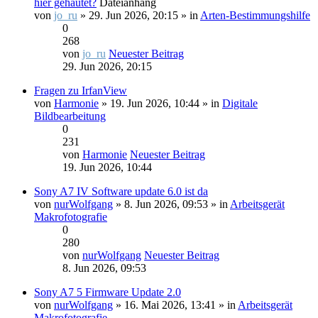
hier gehäutet?
Dateianhang
von
jo_ru
» 29. Jun 2026, 20:15 » in
Arten-Bestimmungshilfe
0
268
von
jo_ru
Neuester Beitrag
29. Jun 2026, 20:15
Fragen zu IrfanView
von
Harmonie
» 19. Jun 2026, 10:44 » in
Digitale
Bildbearbeitung
0
231
von
Harmonie
Neuester Beitrag
19. Jun 2026, 10:44
Sony A7 IV Software update 6.0 ist da
von
nurWolfgang
» 8. Jun 2026, 09:53 » in
Arbeitsgerät
Makrofotografie
0
280
von
nurWolfgang
Neuester Beitrag
8. Jun 2026, 09:53
Sony A7 5 Firmware Update 2.0
von
nurWolfgang
» 16. Mai 2026, 13:41 » in
Arbeitsgerät
Makrofotografie