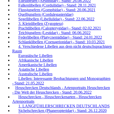
Edellibellen (Aeshnidae) - Stand: 26.08.2022
Falkenlibellen (Corduliidae) - Stand: 28.11.2021
Flussjungfern (Gomphidae) - Stand: 20.06.2021
Quelljungfern (Cordulegasteridae)
Segellibellen (Libellulidae) - Stand: 22.06.2022
3. Kleinlibellen (Zygoptera)
Prachtlibellen (Calopterygidae) - Stand: 02.02.2021
Teichjungfern (Lestidae) - Stand: 06.06.2022
Federlibellen (Platycnemididae) - Stand: 24.01.2022
Schlanklibellen (Coenagrionidae) - Stand: 10.03.2021
4. Verschiedene Libellen aus dem nicht deutschsprachigen
Raum
Europäische Libellen
Afrikanische Libellen
Amerikanische Libellen
Asiatische Libellen
Australische Libellen
Libellen: Interessante Beobachtungen und Monographien
- Stand: 21.05.2022
Heuschrecken Deutschlands - Artenportraits Heuschrecken
- Die Welt der Heuschrecken - Stand: 20.06.2022
Heuschrecken - Heuschreckenarten - Heuschrecken
Artenportraits
1. LANGFÜHLERSCHRECKEN DEUTSCHLANDS
Sichelschrecken (Phaneropteridae) - Stand: 26.12.2020