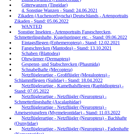
Gitterwanzen (Tingidae)
4. Sonstige Wanzen - Stand: 24.06.2021
Zikaden (Auchenorrhyncha) Deutschlands - Artenportraits
Zikaden - Stand: 05.06.2022
WANTED
Sonstige Insekten - Artenportraits Fangschrecken,
Schmetterlingshafte, Kugelspringer etc. - Stand: 09.06.2022
Eintagsfliegen (Ephemeroptera) - Stand: 12.02.2021
Fangschrecken (Mantodea) - Stand: 13.10.2021
Schaben (Blattodea)
Ohrwürmer (Dermaptera)
Gespenst- und Stabschrecken (Phasmida)
Schnabelhafte (Mecoptera)
Netzflüglerartige - Großflügler (Megaloptera) -
Schlammfliegen (Sialidae) - Stand: 18.04.2022
Netzflüglerartige - Kamelhalsfliegen (Raphidioptera) -
Stand: 07.05.2022
Netzflüglerartige - Netzflügler (Neuroptera) -
Schmetterlingshafte (Ascalaphidae)
Netzflüglerartige - Netzflügler (Neuroptera) -
Ameisenjungfern (Myrmeleontidae) - Stand: 11.03.2022
Netzflüglerartige - Netzflügler (Neuroptera) - Bachhafte
(Osmylidae)
Netzflüglerartige - Netzflügler (Neuroptera) - Fadenhafte