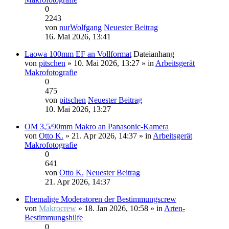
0
2243
von
nurWolfgang
Neuester Beitrag
16. Mai 2026, 13:41
Laowa 100mm EF an Vollformat
Dateianhang
von
pitschen
» 10. Mai 2026, 13:27 » in
Arbeitsgerät
Makrofotografie
0
475
von
pitschen
Neuester Beitrag
10. Mai 2026, 13:27
OM 3,5/90mm Makro an Panasonic-Kamera
von
Otto K.
» 21. Apr 2026, 14:37 » in
Arbeitsgerät
Makrofotografie
0
641
von
Otto K.
Neuester Beitrag
21. Apr 2026, 14:37
Ehemalige Moderatoren der Bestimmungscrew
von
Makrocrew
» 18. Jan 2026, 10:58 » in
Arten-
Bestimmungshilfe
0