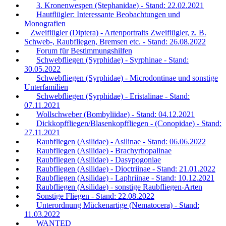
3. Kronenwespen (Stephanidae) - Stand: 22.02.2021
Hautflügler: Interessante Beobachtungen und
Monografien
Zweiflügler (Diptera) - Artenportraits Zweiflügler, z. B.
Schweb-, Raubfliegen, Bremsen etc. - Stand: 26.08.2022
Forum für Bestimmungshilfen
Schwebfliegen (Syrphidae) - Syrphinae - Stand:
30.05.2022
Schwebfliegen (Syrphidae) - Microdontinae und sonstige
Unterfamilien
Schwebfliegen (Syrphidae) - Eristalinae - Stand:
07.11.2021
Wollschweber (Bombyliidae) - Stand: 04.12.2021
Dickkopffliegen/Blasenkopffliegen - (Conopidae) - Stand:
27.11.2021
Raubfliegen (Asilidae) - Asilinae - Stand: 06.06.2022
Raubfliegen (Asilidae) - Brachyrhopalinae
Raubfliegen (Asilidae) - Dasypogoniae
Raubfliegen (Asilidae) - Dioctriinae - Stand: 21.01.2022
Raubfliegen (Asilidae) - Laphriinae - Stand: 10.12.2021
Raubfliegen (Asilidae) - sonstige Raubfliegen-Arten
Sonstige Fliegen - Stand: 22.08.2022
Unterordnung Mückenartige (Nematocera) - Stand:
11.03.2022
WANTED