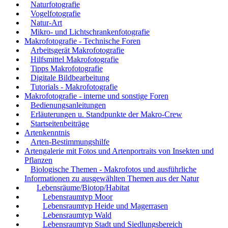
Naturfotografie
Vogelfotografie
Natur-Art
Mikro- und Lichtschrankenfotografie
Makrofotografie - Technische Foren
Arbeitsgerät Makrofotografie
Hilfsmittel Makrofotografie
Tipps Makrofotografie
Digitale Bildbearbeitung
Tutorials - Makrofotografie
Makrofotografie - interne und sonstige Foren
Bedienungsanleitungen
Erläuterungen u. Standpunkte der Makro-Crew
Startseitenbeiträge
Artenkenntnis
Arten-Bestimmungshilfe
Artengalerie mit Fotos und Artenportraits von Insekten und
Pflanzen
Biologische Themen - Makrofotos und ausführliche
Informationen zu ausgewählten Themen aus der Natur
Lebensräume/Biotop/Habitat
Lebensraumtyp Moor
Lebensraumtyp Heide und Magerrasen
Lebensraumtyp Wald
Lebensraumtyp Stadt und Siedlungsbereich