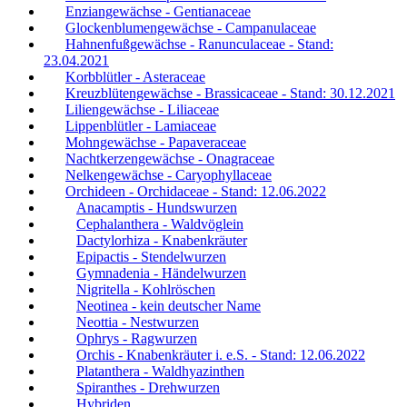
Enziangewächse - Gentianaceae
Glockenblumengewächse - Campanulaceae
Hahnenfußgewächse - Ranunculaceae - Stand:
23.04.2021
Korbblütler - Asteraceae
Kreuzblütengewächse - Brassicaceae - Stand: 30.12.2021
Liliengewächse - Liliaceae
Lippenblütler - Lamiaceae
Mohngewächse - Papaveraceae
Nachtkerzengewächse - Onagraceae
Nelkengewächse - Caryophyllaceae
Orchideen - Orchidaceae - Stand: 12.06.2022
Anacamptis - Hundswurzen
Cephalanthera - Waldvöglein
Dactylorhiza - Knabenkräuter
Epipactis - Stendelwurzen
Gymnadenia - Händelwurzen
Nigritella - Kohlröschen
Neotinea - kein deutscher Name
Neottia - Nestwurzen
Ophrys - Ragwurzen
Orchis - Knabenkräuter i. e.S. - Stand: 12.06.2022
Platanthera - Waldhyazinthen
Spiranthes - Drehwurzen
Hybriden