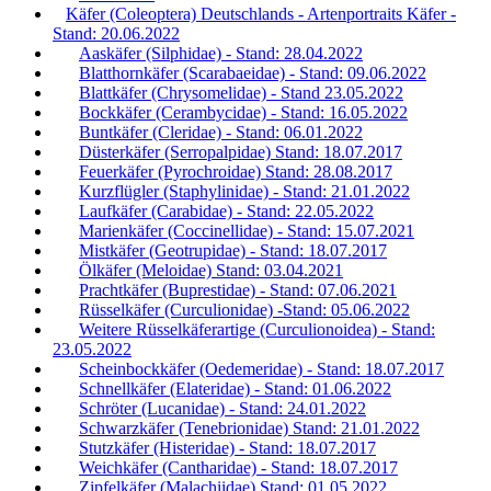
Käfer (Coleoptera) Deutschlands - Artenportraits Käfer -
Stand: 20.06.2022
Aaskäfer (Silphidae) - Stand: 28.04.2022
Blatthornkäfer (Scarabaeidae) - Stand: 09.06.2022
Blattkäfer (Chrysomelidae) - Stand 23.05.2022
Bockkäfer (Cerambycidae) - Stand: 16.05.2022
Buntkäfer (Cleridae) - Stand: 06.01.2022
Düsterkäfer (Serropalpidae) Stand: 18.07.2017
Feuerkäfer (Pyrochroidae) Stand: 28.08.2017
Kurzflügler (Staphylinidae) - Stand: 21.01.2022
Laufkäfer (Carabidae) - Stand: 22.05.2022
Marienkäfer (Coccinellidae) - Stand: 15.07.2021
Mistkäfer (Geotrupidae) - Stand: 18.07.2017
Ölkäfer (Meloidae) Stand: 03.04.2021
Prachtkäfer (Buprestidae) - Stand: 07.06.2021
Rüsselkäfer (Curculionidae) -Stand: 05.06.2022
Weitere Rüsselkäferartige (Curculionoidea) - Stand:
23.05.2022
Scheinbockkäfer (Oedemeridae) - Stand: 18.07.2017
Schnellkäfer (Elateridae) - Stand: 01.06.2022
Schröter (Lucanidae) - Stand: 24.01.2022
Schwarzkäfer (Tenebrionidae) Stand: 21.01.2022
Stutzkäfer (Histeridae) - Stand: 18.07.2017
Weichkäfer (Cantharidae) - Stand: 18.07.2017
Zipfelkäfer (Malachiidae) Stand: 01.05.2022