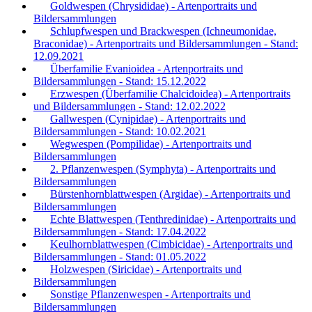
Goldwespen (Chrysididae) - Artenportraits und
Bildersammlungen
Schlupfwespen und Brackwespen (Ichneumonidae,
Braconidae) - Artenportraits und Bildersammlungen - Stand:
12.09.2021
Überfamilie Evanioidea - Artenportraits und
Bildersammlungen - Stand: 15.12.2022
Erzwespen (Überfamilie Chalcidoidea) - Artenportraits
und Bildersammlungen - Stand: 12.02.2022
Gallwespen (Cynipidae) - Artenportraits und
Bildersammlungen - Stand: 10.02.2021
Wegwespen (Pompilidae) - Artenportraits und
Bildersammlungen
2. Pflanzenwespen (Symphyta) - Artenportraits und
Bildersammlungen
Bürstenhornblattwespen (Argidae) - Artenportraits und
Bildersammlungen
Echte Blattwespen (Tenthredinidae) - Artenportraits und
Bildersammlungen - Stand: 17.04.2022
Keulhornblattwespen (Cimbicidae) - Artenportraits und
Bildersammlungen - Stand: 01.05.2022
Holzwespen (Siricidae) - Artenportraits und
Bildersammlungen
Sonstige Pflanzenwespen - Artenportraits und
Bildersammlungen