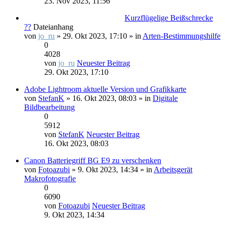
23. Nov 2023, 11:56
Kurzflügelige Beißschrecke
??
Dateianhang
von
jo_ru
» 29. Okt 2023, 17:10 » in
Arten-Bestimmungshilfe
0
4028
von
jo_ru
Neuester Beitrag
29. Okt 2023, 17:10
Adobe Lightroom aktuelle Version und Grafikkarte
von
StefanK
» 16. Okt 2023, 08:03 » in
Digitale
Bildbearbeitung
0
5912
von
StefanK
Neuester Beitrag
16. Okt 2023, 08:03
Canon Batteriegriff BG E9 zu verschenken
von
Fotoazubi
» 9. Okt 2023, 14:34 » in
Arbeitsgerät
Makrofotografie
0
6090
von
Fotoazubi
Neuester Beitrag
9. Okt 2023, 14:34