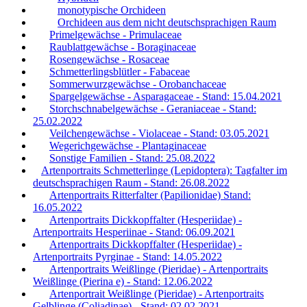
monotypische Orchideen
Orchideen aus dem nicht deutschsprachigen Raum
Primelgewächse - Primulaceae
Raublattgewächse - Boraginaceae
Rosengewächse - Rosaceae
Schmetterlingsblütler - Fabaceae
Sommerwurzgewächse - Orobanchaceae
Spargelgewächse - Asparagaceae - Stand: 15.04.2021
Storchschnabelgewächse - Geraniaceae - Stand:
25.02.2022
Veilchengewächse - Violaceae - Stand: 03.05.2021
Wegerichgewächse - Plantaginaceae
Sonstige Familien - Stand: 25.08.2022
Artenportraits Schmetterlinge (Lepidoptera): Tagfalter im
deutschsprachigen Raum - Stand: 26.08.2022
Artenportraits Ritterfalter (Papilionidae) Stand:
16.05.2022
Artenportraits Dickkopffalter (Hesperiidae) -
Artenportraits Hesperiinae - Stand: 06.09.2021
Artenportraits Dickkopffalter (Hesperiidae) -
Artenportraits Pyrginae - Stand: 14.05.2022
Artenportraits Weißlinge (Pieridae) - Artenportraits
Weißlinge (Pierina e) - Stand: 12.06.2022
Artenportrait Weißlinge (Pieridae) - Artenportraits
Gelblinge (Coliadinae) - Stand: 02.02.2021