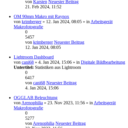
von
Karsten
Neuester Beitrag
21. Feb 2024, 11:52
OM 90mm Makro mit Raynox
von
krimberger
» 12. Jan 2024, 08:05 » in
Arbeitsgerät
Makrofotografie
0
5457
von
krimberger
Neuester Beitrag
12. Jan 2024, 08:05
Lightroom Dashboard
von
cani68
» 4. Jan 2024, 15:06 » in
Digitale Bildbearbeitung
Untertitel:
Statistiken aus Lightroom
0
6417
von
cani68
Neuester Beitrag
4. Jan 2024, 15:06
OGGLAB Beleuchtung
von
Arenophilia
» 23. Nov 2023, 11:56 » in
Arbeitsgerät
Makrofotografie
0
5277
von
Arenophilia
Neuester Beitrag