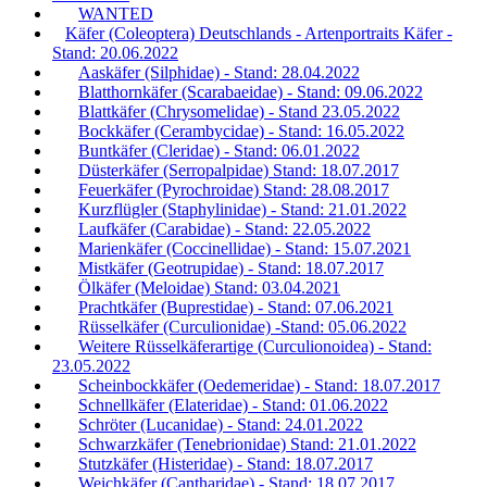
WANTED
Käfer (Coleoptera) Deutschlands - Artenportraits Käfer -
Stand: 20.06.2022
Aaskäfer (Silphidae) - Stand: 28.04.2022
Blatthornkäfer (Scarabaeidae) - Stand: 09.06.2022
Blattkäfer (Chrysomelidae) - Stand 23.05.2022
Bockkäfer (Cerambycidae) - Stand: 16.05.2022
Buntkäfer (Cleridae) - Stand: 06.01.2022
Düsterkäfer (Serropalpidae) Stand: 18.07.2017
Feuerkäfer (Pyrochroidae) Stand: 28.08.2017
Kurzflügler (Staphylinidae) - Stand: 21.01.2022
Laufkäfer (Carabidae) - Stand: 22.05.2022
Marienkäfer (Coccinellidae) - Stand: 15.07.2021
Mistkäfer (Geotrupidae) - Stand: 18.07.2017
Ölkäfer (Meloidae) Stand: 03.04.2021
Prachtkäfer (Buprestidae) - Stand: 07.06.2021
Rüsselkäfer (Curculionidae) -Stand: 05.06.2022
Weitere Rüsselkäferartige (Curculionoidea) - Stand:
23.05.2022
Scheinbockkäfer (Oedemeridae) - Stand: 18.07.2017
Schnellkäfer (Elateridae) - Stand: 01.06.2022
Schröter (Lucanidae) - Stand: 24.01.2022
Schwarzkäfer (Tenebrionidae) Stand: 21.01.2022
Stutzkäfer (Histeridae) - Stand: 18.07.2017
Weichkäfer (Cantharidae) - Stand: 18.07.2017