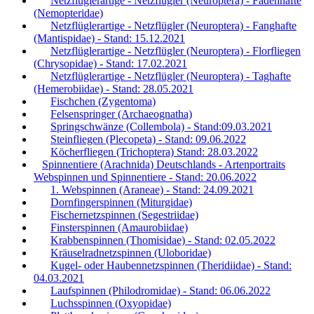
Netzflüglerartige - Netzflügler (Neuroptera) - Fadenhafte
(Nemopteridae)
Netzflüglerartige - Netzflügler (Neuroptera) - Fanghafte
(Mantispidae) - Stand: 15.12.2021
Netzflüglerartige - Netzflügler (Neuroptera) - Florfliegen
(Chrysopidae) - Stand: 17.02.2021
Netzflüglerartige - Netzflügler (Neuroptera) - Taghafte
(Hemerobiidae) - Stand: 28.05.2021
Fischchen (Zygentoma)
Felsenspringer (Archaeognatha)
Springschwänze (Collembola) - Stand:09.03.2021
Steinfliegen (Plecopeta) - Stand: 09.06.2022
Köcherfliegen (Trichoptera) Stand: 28.03.2022
Spinnentiere (Arachnida) Deutschlands - Artenportraits
Webspinnen und Spinnentiere - Stand: 20.06.2022
1. Webspinnen (Araneae) - Stand: 24.09.2021
Dornfingerspinnen (Miturgidae)
Fischernetzspinnen (Segestriidae)
Finsterspinnen (Amaurobiidae)
Krabbenspinnen (Thomisidae) - Stand: 02.05.2022
Kräuselradnetzspinnen (Uloboridae)
Kugel- oder Haubennetzspinnen (Theridiidae) - Stand:
04.03.2021
Laufspinnen (Philodromidae) - Stand: 06.06.2022
Luchsspinnen (Oxyopidae)