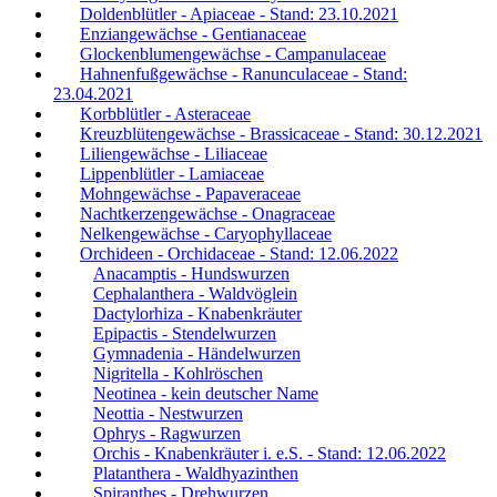
Doldenblütler - Apiaceae - Stand: 23.10.2021
Enziangewächse - Gentianaceae
Glockenblumengewächse - Campanulaceae
Hahnenfußgewächse - Ranunculaceae - Stand:
23.04.2021
Korbblütler - Asteraceae
Kreuzblütengewächse - Brassicaceae - Stand: 30.12.2021
Liliengewächse - Liliaceae
Lippenblütler - Lamiaceae
Mohngewächse - Papaveraceae
Nachtkerzengewächse - Onagraceae
Nelkengewächse - Caryophyllaceae
Orchideen - Orchidaceae - Stand: 12.06.2022
Anacamptis - Hundswurzen
Cephalanthera - Waldvöglein
Dactylorhiza - Knabenkräuter
Epipactis - Stendelwurzen
Gymnadenia - Händelwurzen
Nigritella - Kohlröschen
Neotinea - kein deutscher Name
Neottia - Nestwurzen
Ophrys - Ragwurzen
Orchis - Knabenkräuter i. e.S. - Stand: 12.06.2022
Platanthera - Waldhyazinthen
Spiranthes - Drehwurzen