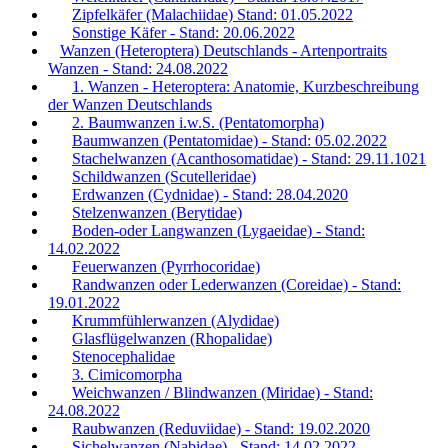
Zipfelkäfer (Malachiidae) Stand: 01.05.2022
Sonstige Käfer - Stand: 20.06.2022
Wanzen (Heteroptera) Deutschlands - Artenportraits
Wanzen - Stand: 24.08.2022
1. Wanzen - Heteroptera: Anatomie, Kurzbeschreibung
der Wanzen Deutschlands
2. Baumwanzen i.w.S. (Pentatomorpha)
Baumwanzen (Pentatomidae) - Stand: 05.02.2022
Stachelwanzen (Acanthosomatidae) - Stand: 29.11.1021
Schildwanzen (Scutelleridae)
Erdwanzen (Cydnidae) - Stand: 28.04.2020
Stelzenwanzen (Berytidae)
Boden-oder Langwanzen (Lygaeidae) - Stand:
14.02.2022
Feuerwanzen (Pyrrhocoridae)
Randwanzen oder Lederwanzen (Coreidae) - Stand:
19.01.2022
Krummfühlerwanzen (Alydidae)
Glasflügelwanzen (Rhopalidae)
Stenocephalidae
3. Cimicomorpha
Weichwanzen / Blindwanzen (Miridae) - Stand:
24.08.2022
Raubwanzen (Reduviidae) - Stand: 19.02.2020
Sichelwanzen (Nabidae) - Stand: 14.02.2022