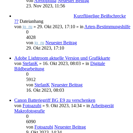
von
Arenophilia
Neuester Beitrag
23. Nov 2023, 11:56
Kurzflügelige Beißschrecke
??
Dateianhang
von
jo_ru
» 29. Okt 2023, 17:10 » in
Arten-Bestimmungshilfe
0
4028
von
jo_ru
Neuester Beitrag
29. Okt 2023, 17:10
Adobe Lightroom aktuelle Version und Grafikkarte
von
StefanK
» 16. Okt 2023, 08:03 » in
Digitale
Bildbearbeitung
0
5912
von
StefanK
Neuester Beitrag
16. Okt 2023, 08:03
Canon Batteriegriff BG E9 zu verschenken
von
Fotoazubi
» 9. Okt 2023, 14:34 » in
Arbeitsgerät
Makrofotografie
0
6090
von
Fotoazubi
Neuester Beitrag
9. Okt 2023, 14:34