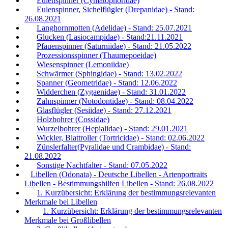
Eulenspinner (Cymatophoridae)
Eulenspinner, Sichelflügler (Drepanidae) - Stand:
26.08.2021
Langhornmotten (Adelidae) - Stand: 25.07.2021
Glucken (Lasiocampidae) - Stand:21.11.2021
Pfauenspinner (Saturniidae) - Stand: 21.05.2022
Prozessionsspinner (Thaumepoeidae)
Wiesenspinner (Lemoniidae)
Schwärmer (Sphingidae) - Stand: 13.02.2022
Spanner (Geometridae) - Stand: 12.06.2022
Widderchen (Zygaenidae) - Stand: 31.01.2022
Zahnspinner (Notodontidae) - Stand: 08.04.2022
Glasflügler (Sesiidae) - Stand: 27.12.2021
Holzbohrer (Cossidae)
Wurzelbohrer (Hepialidae) - Stand: 29.01.2021
Wickler, Blattroller (Tortricidae) - Stand: 02.06.2022
Zünslerfalter(Pyralidae und Crambidae) - Stand:
21.08.2022
Sonstige Nachtfalter - Stand: 07.05.2022
Libellen (Odonata) - Deutsche Libellen - Artenportraits
Libellen - Bestimmungshilfen Libellen - Stand: 26.08.2022
1. Kurzübersicht: Erklärung der bestimmungsrelevanten
Merkmale bei Libellen
1. Kurzübersicht: Erklärung der bestimmungsrelevanten
Merkmale bei Großlibellen