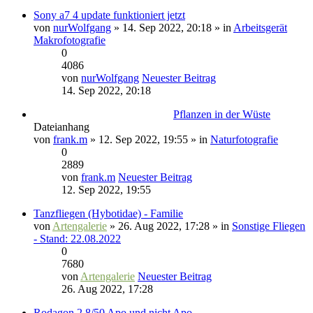
Sony a7 4 update funktioniert jetzt
von
nurWolfgang
» 14. Sep 2022, 20:18 » in
Arbeitsgerät
Makrofotografie
0
4086
von
nurWolfgang
Neuester Beitrag
14. Sep 2022, 20:18
Pflanzen in der Wüste
Dateianhang
von
frank.m
» 12. Sep 2022, 19:55 » in
Naturfotografie
0
2889
von
frank.m
Neuester Beitrag
12. Sep 2022, 19:55
Tanzfliegen (Hybotidae) - Familie
von
Artengalerie
» 26. Aug 2022, 17:28 » in
Sonstige Fliegen
- Stand: 22.08.2022
0
7680
von
Artengalerie
Neuester Beitrag
26. Aug 2022, 17:28
Rodagon 2.8/50 Apo und nicht Apo