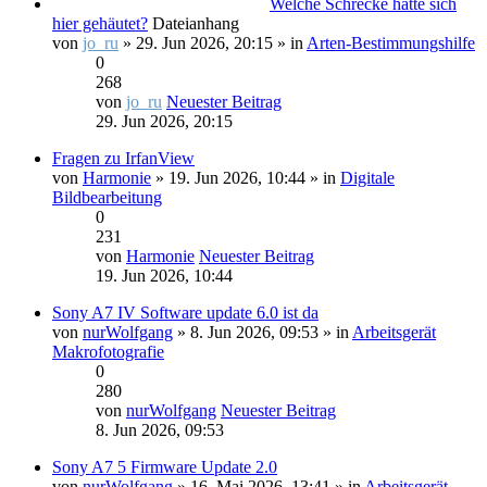
Welche Schrecke hatte sich
hier gehäutet?
Dateianhang
von
jo_ru
» 29. Jun 2026, 20:15 » in
Arten-Bestimmungshilfe
0
268
von
jo_ru
Neuester Beitrag
29. Jun 2026, 20:15
Fragen zu IrfanView
von
Harmonie
» 19. Jun 2026, 10:44 » in
Digitale
Bildbearbeitung
0
231
von
Harmonie
Neuester Beitrag
19. Jun 2026, 10:44
Sony A7 IV Software update 6.0 ist da
von
nurWolfgang
» 8. Jun 2026, 09:53 » in
Arbeitsgerät
Makrofotografie
0
280
von
nurWolfgang
Neuester Beitrag
8. Jun 2026, 09:53
Sony A7 5 Firmware Update 2.0
von
nurWolfgang
» 16. Mai 2026, 13:41 » in
Arbeitsgerät