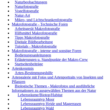
Naturbeobachtungen
Naturfotografie
Vogelfotografie
Natur-Art
Mikro- und Lichtschrankenfotografie
Makrofotografie - Technische Foren
Arbeitsgerät Makrofotografie
Hilfsmittel Makrofotografie
Tipps Makrofotografie
Digitale Bildbearbeitung
Tutorials - Makrofotografie
Makrofotografie - interne und sonstige Foren
Bedienungsanleitungen
Erläuterungen u. Standpunkte der Makro-Crew
Startseitenbeiträge
Artenkenntnis
Arten-Bestimmungshilfe
Artengalerie mit Fotos und Artenportraits von Insekten und
Pflanzen
Biologische Themen - Makrofotos und ausführliche
Informationen zu ausgewählten Themen aus der Natur
Lebensräume/Biotop/Habitat
Lebensraumtyp Moor
Lebensraumtyp Heide und Magerrasen
Lebensraumtyp Wald