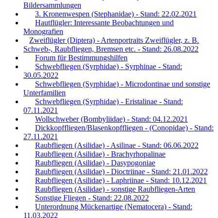
Bildersammlungen
3. Kronenwespen (Stephanidae) - Stand: 22.02.2021
Hautflügler: Interessante Beobachtungen und
Monografien
Zweiflügler (Diptera) - Artenportraits Zweiflügler, z. B.
Schweb-, Raubfliegen, Bremsen etc. - Stand: 26.08.2022
Forum für Bestimmungshilfen
Schwebfliegen (Syrphidae) - Syrphinae - Stand:
30.05.2022
Schwebfliegen (Syrphidae) - Microdontinae und sonstige
Unterfamilien
Schwebfliegen (Syrphidae) - Eristalinae - Stand:
07.11.2021
Wollschweber (Bombyliidae) - Stand: 04.12.2021
Dickkopffliegen/Blasenkopffliegen - (Conopidae) - Stand:
27.11.2021
Raubfliegen (Asilidae) - Asilinae - Stand: 06.06.2022
Raubfliegen (Asilidae) - Brachyrhopalinae
Raubfliegen (Asilidae) - Dasypogoniae
Raubfliegen (Asilidae) - Dioctriinae - Stand: 21.01.2022
Raubfliegen (Asilidae) - Laphriinae - Stand: 10.12.2021
Raubfliegen (Asilidae) - sonstige Raubfliegen-Arten
Sonstige Fliegen - Stand: 22.08.2022
Unterordnung Mückenartige (Nematocera) - Stand:
11.03.2022