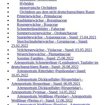
Hybriden
monotypische Orchideen
Orchideen aus dem nicht deutschsprachigen Raum
Primelgewächse - Primulaceae
Raublattgewächse - Boraginaceae
Rosengewächse - Rosaceae
Schmetterlingsblütler - Fabaceae
Sommerwurzgewächse - Orobanchaceae
Spargelgewächse - Asparagaceae - Stand: 15.04.2021
Storchschnabelgewächse - Geraniaceae - Stand:
25.02.2022
Veilchengewächse - Violaceae - Stand: 03.05.2021
Wegerichgewächse - Plantaginaceae
Sonstige Familien - Stand: 25.08.2022
Artenportraits Schmetterlinge (Lepidoptera): Tagfalter im
deutschsprachigen Raum - Stand: 26.08.2022
Artenportraits Ritterfalter (Papilionidae) Stand:
16.05.2022
Artenportraits Dickkopffalter (Hesperiidae) -
Artenportraits Hesperiinae - Stand: 06.09.2021
Artenportraits Dickkopffalter (Hesperiidae) -
Artenportraits Pyrginae - Stand: 14.05.2022
Artenportraits Weißlinge (Pieridae) - Artenportraits
Weißlinge (Pierina e) - Stand: 12.06.2022
Artenportrait Weißlinge (Pieridae) - Artenportraits