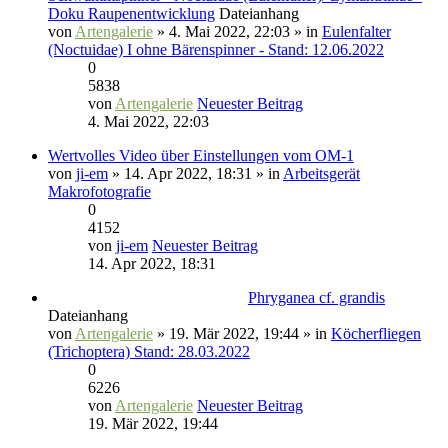
Doku Raupenentwicklung
Dateianhang
von
Artengalerie
» 4. Mai 2022, 22:03 » in
Eulenfalter
(Noctuidae) I ohne Bärenspinner - Stand: 12.06.2022
0
5838
von
Artengalerie
Neuester Beitrag
4. Mai 2022, 22:03
Wertvolles Video über Einstellungen vom OM-1
von
ji-em
» 14. Apr 2022, 18:31 » in
Arbeitsgerät
Makrofotografie
0
4152
von
ji-em
Neuester Beitrag
14. Apr 2022, 18:31
Phryganea cf. grandis
Dateianhang
von
Artengalerie
» 19. Mär 2022, 19:44 » in
Köcherfliegen
(Trichoptera) Stand: 28.03.2022
0
6226
von
Artengalerie
Neuester Beitrag
19. Mär 2022, 19:44