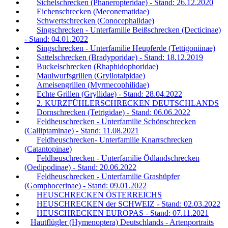
Sichelschrecken (Phaneropteridae) - Stand: 26.12.2020
Eichenschrecken (Meconematidae)
Schwertschrecken (Conocephalidae)
Singschrecken - Unterfamilie Beißschrecken (Decticinae)
- Stand: 04.01.2022
Singschrecken - Unterfamilie Heupferde (Tettigoniinae)
Sattelschrecken (Bradyporidae) - Stand: 18.12.2019
Buckelschrecken (Rhaphidophoridae)
Maulwurfsgrillen (Gryllotalpidae)
Ameisengrillen (Myrmecophilidae)
Echte Grillen (Gryllidae) - Stand: 28.04.2022
2. KURZFÜHLERSCHRECKEN DEUTSCHLANDS
Dornschrecken (Tetrigidae) - Stand: 06.06.2022
Feldheuschrecken - Unterfamilie Schönschrecken
(Calliptaminae) - Stand: 11.08.2021
Feldheuschrecken- Unterfamilie Knarrschrecken
(Catantopinae)
Feldheuschrecken - Unterfamilie Ödlandschrecken
(Oedipodinae) - Stand: 20.06.2022
Feldheuschrecken - Unterfamilie Grashüpfer
(Gomphocerinae) - Stand: 09.01.2022
HEUSCHRECKEN ÖSTERREICHS
HEUSCHRECKEN der SCHWEIZ - Stand: 02.03.2022
HEUSCHRECKEN EUROPAS - Stand: 07.11.2021
Hautflügler (Hymenoptera) Deutschlands - Artenportraits