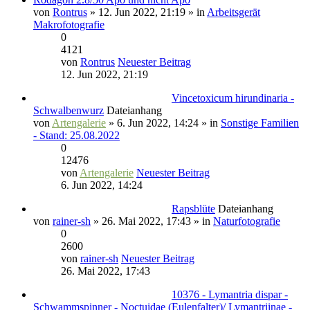
von
Rontrus
» 12. Jun 2022, 21:19 » in
Arbeitsgerät
Makrofotografie
0
4121
von
Rontrus
Neuester Beitrag
12. Jun 2022, 21:19
Vincetoxicum hirundinaria -
Schwalbenwurz
Dateianhang
von
Artengalerie
» 6. Jun 2022, 14:24 » in
Sonstige Familien
- Stand: 25.08.2022
0
12476
von
Artengalerie
Neuester Beitrag
6. Jun 2022, 14:24
Rapsblüte
Dateianhang
von
rainer-sh
» 26. Mai 2022, 17:43 » in
Naturfotografie
0
2600
von
rainer-sh
Neuester Beitrag
26. Mai 2022, 17:43
10376 - Lymantria dispar -
Schwammspinner - Noctuidae (Eulenfalter)/ Lymantriinae -