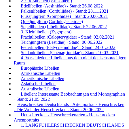
2. Großlibellen (Anisoptera)
Edellibellen (Aeshnidae) - Stand: 26.08.2022
Falkenlibellen (Corduliidae) - Stand: 28.11.2021
Flussjungfern (Gomphidae) - Stand: 20.06.2021
Quelljungfern (Cordulegasteridae)
Segellibellen (Libellulidae) - Stand: 22.06.2022
3. Kleinlibellen (Zygoptera)
Prachtlibellen (Calopterygidae) - Stand: 02.02.2021
Teichjungfern (Lestidae) - Stand: 06.06.2022
Federlibellen (Platycnemididae) - Stand: 24.01.2022
Schlanklibellen (Coenagrionidae) - Stand: 10.03.2021
4. Verschiedene Libellen aus dem nicht deutschsprachigen
Raum
Europäische Libellen
Afrikanische Libellen
Amerikanische Libellen
Asiatische Libellen
Australische Libellen
Libellen: Interessante Beobachtungen und Monographien
- Stand: 21.05.2022
Heuschrecken Deutschlands - Artenportraits Heuschrecken
- Die Welt der Heuschrecken - Stand: 20.06.2022
Heuschrecken - Heuschreckenarten - Heuschrecken
Artenportraits
1. LANGFÜHLERSCHRECKEN DEUTSCHLANDS