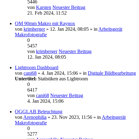
5446
von
Karsten
Neuester Beitrag
21. Feb 2024, 11:52
OM 90mm Makro mit Raynox
von
krimberger
» 12. Jan 2024, 08:05 » in
Arbeitsgerät
Makrofotografie
0
5457
von
krimberger
Neuester Beitrag
12. Jan 2024, 08:05
Lightroom Dashboard
von
cani68
» 4. Jan 2024, 15:06 » in
Digitale Bildbearbeitung
Untertitel:
Statistiken aus Lightroom
0
6417
von
cani68
Neuester Beitrag
4. Jan 2024, 15:06
OGGLAB Beleuchtung
von
Arenophilia
» 23. Nov 2023, 11:56 » in
Arbeitsgerät
Makrofotografie
0
5277