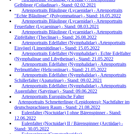
Gelblinge (Coliadinae) - Stand: 02.02.2021
Artenportraits Bläulinge (Lycaenidae) - Artenportraits
"Echte Bläulinge" (Polyommatinae) - Stand: 16.05.2022
Artenportraits Bläulinge (Lycaenidae) - Artenportraits
Feuerfalter (Lycaeninae) - Stand: 08.03.2021
Artenportraits Bläulinge (Lycaenidae) - Artenportraits
Zipfelfalter (Theclinae) - Stand: 26.08.2022
Artenportraits Edelfalter (Nymphalidae) -Artenportraits
Eisvögel (Limenitidinae) - Stand: 15.05.2022
Artenportraits Edelfalter (Nymphalidae) - Echte Edelfalter
(Nymphalinae und Libytheinae) - Stand: 21.05.2022
Artenportraits Edelfalter (Nymphalidae) - Artenportraits
Perlmuttfalter (Heliconiinae) - Stand: 21.05.2022
Artenportraits Edelfalter (Nymphalidae) - Artenportraits
Schillerfalter (Apaturinae) - Stand: 09.02.2021
Artenportraits Edelfalter (Nymphalidae) - Artenportraits
Augenfalter (Satyrinae) - Stand: 09.06.2022
Artenportraits Europäische Falter
Artenportraits Schmetterlinge (Lepidoptera): Nachtfalter im
deutschsprachigen Raum - Stand: 21.08.2022
Eulenfalter (Noctuidae) I ohne Bärenspinner - Stand:
12.06.2022
Eulenfalter (Noctuidae) II / Bärenspinner (Arctiidae) -
Stand: 30.05.2022