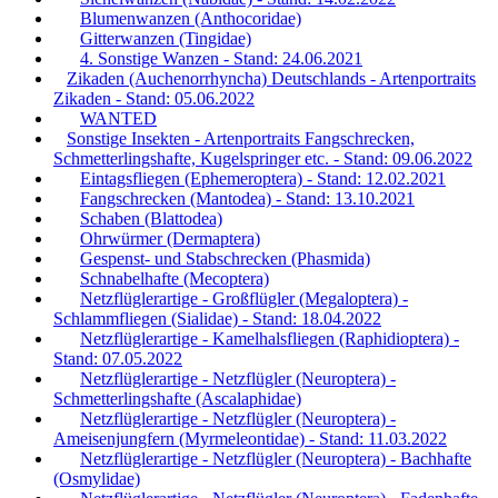
Blumenwanzen (Anthocoridae)
Gitterwanzen (Tingidae)
4. Sonstige Wanzen - Stand: 24.06.2021
Zikaden (Auchenorrhyncha) Deutschlands - Artenportraits
Zikaden - Stand: 05.06.2022
WANTED
Sonstige Insekten - Artenportraits Fangschrecken,
Schmetterlingshafte, Kugelspringer etc. - Stand: 09.06.2022
Eintagsfliegen (Ephemeroptera) - Stand: 12.02.2021
Fangschrecken (Mantodea) - Stand: 13.10.2021
Schaben (Blattodea)
Ohrwürmer (Dermaptera)
Gespenst- und Stabschrecken (Phasmida)
Schnabelhafte (Mecoptera)
Netzflüglerartige - Großflügler (Megaloptera) -
Schlammfliegen (Sialidae) - Stand: 18.04.2022
Netzflüglerartige - Kamelhalsfliegen (Raphidioptera) -
Stand: 07.05.2022
Netzflüglerartige - Netzflügler (Neuroptera) -
Schmetterlingshafte (Ascalaphidae)
Netzflüglerartige - Netzflügler (Neuroptera) -
Ameisenjungfern (Myrmeleontidae) - Stand: 11.03.2022
Netzflüglerartige - Netzflügler (Neuroptera) - Bachhafte
(Osmylidae)