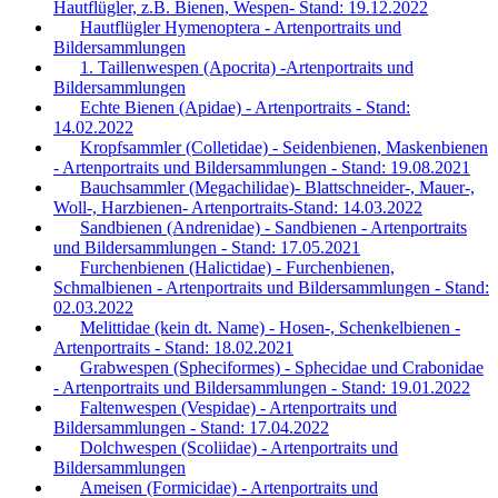
Hautflügler, z.B. Bienen, Wespen- Stand: 19.12.2022
Hautflügler Hymenoptera - Artenportraits und
Bildersammlungen
1. Taillenwespen (Apocrita) -Artenportraits und
Bildersammlungen
Echte Bienen (Apidae) - Artenportraits - Stand:
14.02.2022
Kropfsammler (Colletidae) - Seidenbienen, Maskenbienen
- Artenportraits und Bildersammlungen - Stand: 19.08.2021
Bauchsammler (Megachilidae)- Blattschneider-, Mauer-,
Woll-, Harzbienen- Artenportraits-Stand: 14.03.2022
Sandbienen (Andrenidae) - Sandbienen - Artenportraits
und Bildersammlungen - Stand: 17.05.2021
Furchenbienen (Halictidae) - Furchenbienen,
Schmalbienen - Artenportraits und Bildersammlungen - Stand:
02.03.2022
Melittidae (kein dt. Name) - Hosen-, Schenkelbienen -
Artenportraits - Stand: 18.02.2021
Grabwespen (Spheciformes) - Sphecidae und Crabonidae
- Artenportraits und Bildersammlungen - Stand: 19.01.2022
Faltenwespen (Vespidae) - Artenportraits und
Bildersammlungen - Stand: 17.04.2022
Dolchwespen (Scoliidae) - Artenportraits und
Bildersammlungen
Ameisen (Formicidae) - Artenportraits und