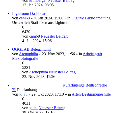
von
krimberger
Neuester Beitrag
12. Jan 2024, 08:05
Lightroom Dashboard
von
cani68
» 4. Jan 2024, 15:06 » in
Digitale Bildbearbeitung
Untertitel:
Statistiken aus Lightroom
0
6420
von
cani68
Neuester Beitrag
4. Jan 2024, 15:06
OGGLAB Beleuchtung
von
Arenophilia
» 23. Nov 2023, 11:56 » in
Arbeitsgerät
Makrofotografie
0
5281
von
Arenophilia
Neuester Beitrag
23. Nov 2023, 11:56
Kurzflügelige Beißschrecke
??
Dateianhang
von
jo_ru
» 29. Okt 2023, 17:10 » in
Arten-Bestimmungshilfe
0
4031
von
jo_ru
Neuester Beitrag
29. Okt 2023, 17:10