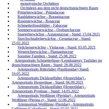
monotypische Orchideen
Orchideen aus dem nicht deutschsprachigen Raum
Primelgewächse - Primulaceae
Raublattgewächse - Boraginaceae
Rosengewächse - Rosaceae
Schmetterlingsblütler - Fabaceae
Sommerwurzgewächse - Orobanchaceae
Spargelgewächse - Asparagaceae - Stand: 15.04.2021
Storchschnabelgewächse - Geraniaceae - Stand:
25.02.2022
Veilchengewächse - Violaceae - Stand: 03.05.2021
Wegerichgewächse - Plantaginaceae
Sonstige Familien - Stand: 25.08.2022
Artenportraits Schmetterlinge (Lepidoptera): Tagfalter im
deutschsprachigen Raum - Stand: 26.08.2022
Artenportraits Ritterfalter (Papilionidae) Stand:
16.05.2022
Artenportraits Dickkopffalter (Hesperiidae) -
Artenportraits Hesperiinae - Stand: 06.09.2021
Artenportraits Dickkopffalter (Hesperiidae) -
Artenportraits Pyrginae - Stand: 14.05.2022
Artenportraits Weißlinge (Pieridae) - Artenportraits
Weißlinge (Pierina e) - Stand: 12.06.2022
Artenportrait Weißlinge (Pieridae) - Artenportraits
Gelblinge (Coliadinae) - Stand: 02.02.2021