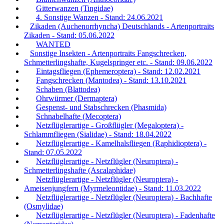
Gitterwanzen (Tingidae)
4. Sonstige Wanzen - Stand: 24.06.2021
Zikaden (Auchenorrhyncha) Deutschlands - Artenportraits
Zikaden - Stand: 05.06.2022
WANTED
Sonstige Insekten - Artenportraits Fangschrecken,
Schmetterlingshafte, Kugelspringer etc. - Stand: 09.06.2022
Eintagsfliegen (Ephemeroptera) - Stand: 12.02.2021
Fangschrecken (Mantodea) - Stand: 13.10.2021
Schaben (Blattodea)
Ohrwürmer (Dermaptera)
Gespenst- und Stabschrecken (Phasmida)
Schnabelhafte (Mecoptera)
Netzflüglerartige - Großflügler (Megaloptera) -
Schlammfliegen (Sialidae) - Stand: 18.04.2022
Netzflüglerartige - Kamelhalsfliegen (Raphidioptera) -
Stand: 07.05.2022
Netzflüglerartige - Netzflügler (Neuroptera) -
Schmetterlingshafte (Ascalaphidae)
Netzflüglerartige - Netzflügler (Neuroptera) -
Ameisenjungfern (Myrmeleontidae) - Stand: 11.03.2022
Netzflüglerartige - Netzflügler (Neuroptera) - Bachhafte
(Osmylidae)
Netzflüglerartige - Netzflügler (Neuroptera) - Fadenhafte