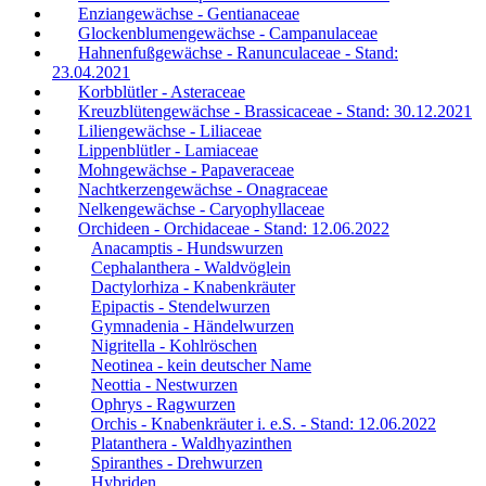
Enziangewächse - Gentianaceae
Glockenblumengewächse - Campanulaceae
Hahnenfußgewächse - Ranunculaceae - Stand:
23.04.2021
Korbblütler - Asteraceae
Kreuzblütengewächse - Brassicaceae - Stand: 30.12.2021
Liliengewächse - Liliaceae
Lippenblütler - Lamiaceae
Mohngewächse - Papaveraceae
Nachtkerzengewächse - Onagraceae
Nelkengewächse - Caryophyllaceae
Orchideen - Orchidaceae - Stand: 12.06.2022
Anacamptis - Hundswurzen
Cephalanthera - Waldvöglein
Dactylorhiza - Knabenkräuter
Epipactis - Stendelwurzen
Gymnadenia - Händelwurzen
Nigritella - Kohlröschen
Neotinea - kein deutscher Name
Neottia - Nestwurzen
Ophrys - Ragwurzen
Orchis - Knabenkräuter i. e.S. - Stand: 12.06.2022
Platanthera - Waldhyazinthen
Spiranthes - Drehwurzen
Hybriden