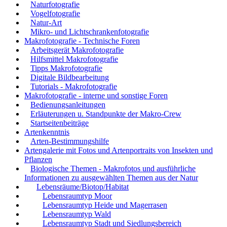
Naturfotografie
Vogelfotografie
Natur-Art
Mikro- und Lichtschrankenfotografie
Makrofotografie - Technische Foren
Arbeitsgerät Makrofotografie
Hilfsmittel Makrofotografie
Tipps Makrofotografie
Digitale Bildbearbeitung
Tutorials - Makrofotografie
Makrofotografie - interne und sonstige Foren
Bedienungsanleitungen
Erläuterungen u. Standpunkte der Makro-Crew
Startseitenbeiträge
Artenkenntnis
Arten-Bestimmungshilfe
Artengalerie mit Fotos und Artenportraits von Insekten und
Pflanzen
Biologische Themen - Makrofotos und ausführliche
Informationen zu ausgewählten Themen aus der Natur
Lebensräume/Biotop/Habitat
Lebensraumtyp Moor
Lebensraumtyp Heide und Magerrasen
Lebensraumtyp Wald
Lebensraumtyp Stadt und Siedlungsbereich