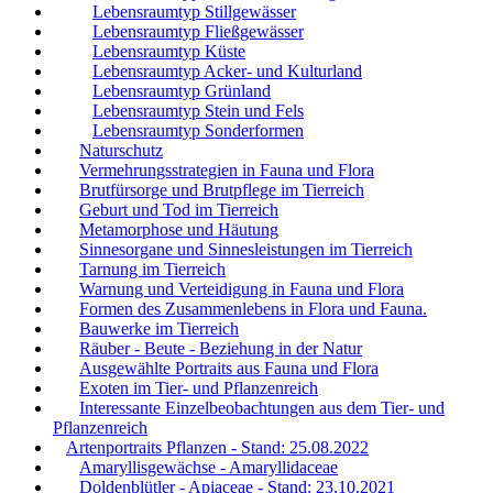
Lebensraumtyp Stillgewässer
Lebensraumtyp Fließgewässer
Lebensraumtyp Küste
Lebensraumtyp Acker- und Kulturland
Lebensraumtyp Grünland
Lebensraumtyp Stein und Fels
Lebensraumtyp Sonderformen
Naturschutz
Vermehrungsstrategien in Fauna und Flora
Brutfürsorge und Brutpflege im Tierreich
Geburt und Tod im Tierreich
Metamorphose und Häutung
Sinnesorgane und Sinnesleistungen im Tierreich
Tarnung im Tierreich
Warnung und Verteidigung in Fauna und Flora
Formen des Zusammenlebens in Flora und Fauna.
Bauwerke im Tierreich
Räuber - Beute - Beziehung in der Natur
Ausgewählte Portraits aus Fauna und Flora
Exoten im Tier- und Pflanzenreich
Interessante Einzelbeobachtungen aus dem Tier- und
Pflanzenreich
Artenportraits Pflanzen - Stand: 25.08.2022
Amaryllisgewächse - Amaryllidaceae
Doldenblütler - Apiaceae - Stand: 23.10.2021