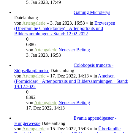
5. Jan 2023, 17:49
Gattung Microterys
Dateianhang
von
Artengalerie
» 3. Jan 2023, 16:53 » in
Erzwespen
(Überfamilie Chalcidoidea) - Artenportraits und
Bildersammlungen - Stand: 12.02.2022
0
6886
von
Artengalerie
Neuester Beitrag
3. Jan 2023, 16:53
Colobopsis truncata -
Stöpselkopfameise
Dateianhang
von
Artengalerie
» 17. Dez 2022, 14:13 » in
Ameisen
(Formicidae) - Artenportraits und Bildersammlungen - Stand:
19.12.2022
0
8392
von
Artengalerie
Neuester Beitrag
17. Dez 2022, 14:13
Evania appendigaster -
Hungerwespe
Dateianhang
von
Artengalerie
» 15. Dez 2022, 15:03 » in
Überfamilie