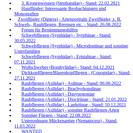
3. Kronenwespen (Stephanidae) - Stand: 22.02.2021
Hautflügler: Interessante Beobachtungen und
Monografien
Zweiflügler (Diptera) - Artenportraits Zweiflügler, z. B.
Schweb-, Raubfliegen, Bremsen etc. - Stand: 26.08.2022
Forum für Bestimmungshilfen
Schwebfliegen (Syrphidae) - Syrphinae - Stand:
30.05.2022
Schwebfliegen (Syrphidae) - Microdontinae und sonstige
Unterfamilien
Schwebfliegen (Syrphidae) - Eristalinae - Stand:
07.11.2021
Wollschweber (Bombyliidae) - Stand: 04.12.2021
Dickkopffliegen/Blasenkopffliegen - (Conopidae) - Stand:
27.11.2021
Raubfliegen (Asilidae) - Asilinae - Stand: 06.06.2022
Raubfliegen (Asilidae) - Brachyrhopalinae
Raubfliegen (Asilidae) - Dasypogoniae
Raubfliegen (Asilidae) - Dioctriinae - Stand: 21.01.2022
Raubfliegen (Asilidae) - Laphriinae - Stand: 10.12.2021
Raubfliegen (Asilidae) - sonstige Raubfliegen-Arten
Sonstige Fliegen - Stand: 22.08.2022
Unterordnung Mückenartige (Nematocera) - Stand:
11.03.2022
WANTED