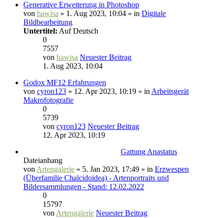
Generative Erweiterung in Photoshop
von
hawisa
» 1. Aug 2023, 10:04 » in
Digitale
Bildbearbeitung
Untertitel:
Auf Deutsch
0
7557
von
hawisa
Neuester Beitrag
1. Aug 2023, 10:04
Godox MF12 Erfahrungen
von
cyron123
» 12. Apr 2023, 10:19 » in
Arbeitsgerät
Makrofotografie
0
5739
von
cyron123
Neuester Beitrag
12. Apr 2023, 10:19
Gattung Anastatus
Dateianhang
von
Artengalerie
» 5. Jan 2023, 17:49 » in
Erzwespen
(Überfamilie Chalcidoidea) - Artenportraits und
Bildersammlungen - Stand: 12.02.2022
0
15797
von
Artengalerie
Neuester Beitrag