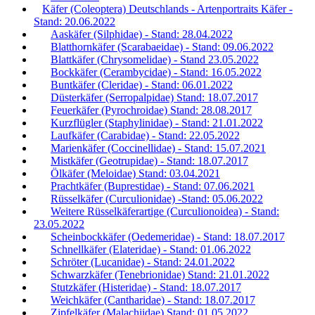
Käfer (Coleoptera) Deutschlands - Artenportraits Käfer -
Stand: 20.06.2022
Aaskäfer (Silphidae) - Stand: 28.04.2022
Blatthornkäfer (Scarabaeidae) - Stand: 09.06.2022
Blattkäfer (Chrysomelidae) - Stand 23.05.2022
Bockkäfer (Cerambycidae) - Stand: 16.05.2022
Buntkäfer (Cleridae) - Stand: 06.01.2022
Düsterkäfer (Serropalpidae) Stand: 18.07.2017
Feuerkäfer (Pyrochroidae) Stand: 28.08.2017
Kurzflügler (Staphylinidae) - Stand: 21.01.2022
Laufkäfer (Carabidae) - Stand: 22.05.2022
Marienkäfer (Coccinellidae) - Stand: 15.07.2021
Mistkäfer (Geotrupidae) - Stand: 18.07.2017
Ölkäfer (Meloidae) Stand: 03.04.2021
Prachtkäfer (Buprestidae) - Stand: 07.06.2021
Rüsselkäfer (Curculionidae) -Stand: 05.06.2022
Weitere Rüsselkäferartige (Curculionoidea) - Stand:
23.05.2022
Scheinbockkäfer (Oedemeridae) - Stand: 18.07.2017
Schnellkäfer (Elateridae) - Stand: 01.06.2022
Schröter (Lucanidae) - Stand: 24.01.2022
Schwarzkäfer (Tenebrionidae) Stand: 21.01.2022
Stutzkäfer (Histeridae) - Stand: 18.07.2017
Weichkäfer (Cantharidae) - Stand: 18.07.2017
Zipfelkäfer (Malachiidae) Stand: 01.05.2022