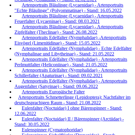
Artenportraits Bläulinge (Lycaenidae) - Artenportraits
"Echte Bläulinge" (Polyommatinae) - Stand: 16.05.2022
Artenportraits Bläulinge (Lycaenidae) - Artenportraits
Feuerfalter (Lycaeninae) - Stand: 08.03.2021
Artenportraits Bläulinge (Lycaenidae) - Artenportraits
Zipfelfalter (Theclinae) - Stand: 26.08.2022
Artenportraits Edelfalter (Nymphalidae) -Artenportraits
Eisvögel (Limenitidinae) - Stand: 15.05.2022
Artenportraits Edelfalter (Nymphalidae) - Echte Edelfalter
(Nymphalinae und Libytheinae) - Stand: 21.05.2022
Artenportraits Edelfalter (Nymphalidae) - Artenportraits
Perlmuttfalter (Heliconiinae) - Stand: 21.05.2022
Artenportraits Edelfalter (Nymphalidae) - Artenportraits
Schillerfalter (Apaturinae) - Stand: 09.02.2021
Artenportraits Edelfalter (Nymphalidae) - Artenportraits
Augenfalter (Satyrinae) - Stand: 09.06.2022
Artenportraits Europäische Falter
Artenportraits Schmetterlinge (Lepidoptera): Nachtfalter im
deutschsprachigen Raum - Stand: 21.08.2022
Eulenfalter (Noctuidae) I ohne Bärenspinner - Stand:
12.06.2022
Eulenfalter (Noctuidae) II / Bärenspinner (Arctiidae) -
Stand: 30.05.2022
Eulenspinner (Cymatophoridae)