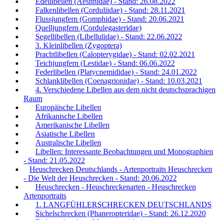
Edellibellen (Aeshnidae) - Stand: 26.08.2022
Falkenlibellen (Corduliidae) - Stand: 28.11.2021
Flussjungfern (Gomphidae) - Stand: 20.06.2021
Quelljungfern (Cordulegasteridae)
Segellibellen (Libellulidae) - Stand: 22.06.2022
3. Kleinlibellen (Zygoptera)
Prachtlibellen (Calopterygidae) - Stand: 02.02.2021
Teichjungfern (Lestidae) - Stand: 06.06.2022
Federlibellen (Platycnemididae) - Stand: 24.01.2022
Schlanklibellen (Coenagrionidae) - Stand: 10.03.2021
4. Verschiedene Libellen aus dem nicht deutschsprachigen
Raum
Europäische Libellen
Afrikanische Libellen
Amerikanische Libellen
Asiatische Libellen
Australische Libellen
Libellen: Interessante Beobachtungen und Monographien
- Stand: 21.05.2022
Heuschrecken Deutschlands - Artenportraits Heuschrecken
- Die Welt der Heuschrecken - Stand: 20.06.2022
Heuschrecken - Heuschreckenarten - Heuschrecken
Artenportraits
1. LANGFÜHLERSCHRECKEN DEUTSCHLANDS
Sichelschrecken (Phaneropteridae) - Stand: 26.12.2020