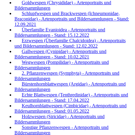
Goldwespen (Chrysididae) - Artenportraits und
Bildersammlungen
Schlupfwespen und Brackwespen (Ichneumonidae,
Braconidae) - Artenportraits und Bildersammlungen - Stand:
12.09.2021
Überfamilie Evanioidea - Artenportraits und
Bildersammlungen - Stand: 15.12.2022
Erzwespen (Überfamilie Chalcidoidea) - Artenportraits
und Bildersammlungen - Stand: 12.02.2022
Gallwespen (Cynipidae) - Artenportraits und
Bildersammlungen - Stand: 10.02.2021
Wegwespen (Pompilidae) - Artenportraits und
Bildersammlungen
2. Pflanzenwespen (Symphyta) - Artenportraits und
Bildersammlungen
Bürstenhornblattwespen (Argidae) - Artenportraits und
Bildersammlungen
Echte Blattwespen (Tenthredinidae) - Artenportraits und
Bildersammlungen - Stand: 17.04.2022
Keulhornblattwespen (Cimbicidae) - Artenportraits und
Bildersammlungen - Stand: 01.05.2022
Holzwespen (Siricidae) - Artenportraits und
Bildersammlungen
Sonstige Pflanzenwespen - Artenportraits und
Bildersammlungen