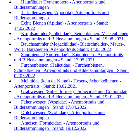
Hautflügler Hymenoptera - Artenportraits und
Bildersammlungen
1. Taillenwespen (Apocrita) -Artenportraits und
Bildersammlungen
Echte Bienen (Apidae) - Artenportraits - Stand:
14.02.2022
Kropfsammler (Colletidae) - Seidenbienen, Maskenbienen
- Artenportraits und Bildersammlungen - Stand: 19.08.2021
Bauchsammler (Megachilidae)- Blattschneider-, Mauer-,
Woll-, Harzbienen- Artenportraits-Stand: 14.03.2022
Sandbienen (Andrenidae) - Sandbienen - Artenportraits
und Bildersammlungen - Stand: 17.05.2021
Furchenbienen (Halictidae) - Furchenbienen,
Schmalbienen - Artenportraits und Bildersammlungen - Stand:
02.03.2022
Melittidae (kein dt. Name) - Hosen-, Schenkelbienen -
Artenportraits - Stand: 18.02.2021
Grabwespen (Spheciformes) - Sphecidae und Crabonidae
- Artenportraits und Bildersammlungen - Stand: 19.01.2022
Faltenwespen (Vespidae) - Artenportraits und
Bildersammlungen - Stand: 17.04.2022
Dolchwespen (Scoliidae) - Artenportraits und
Bildersammlungen
Ameisen (Formicidae) - Artenportraits und
Bildersammlungen - Stand: 19.12.2022