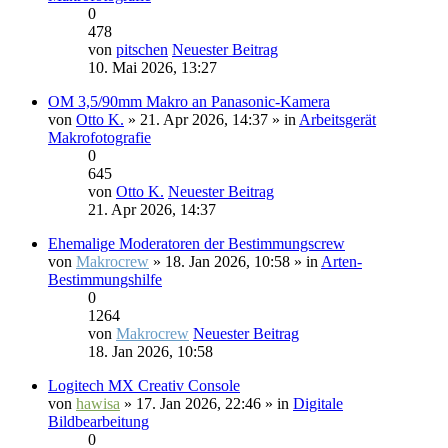
0
478
von
pitschen
Neuester Beitrag
10. Mai 2026, 13:27
OM 3,5/90mm Makro an Panasonic-Kamera
von
Otto K.
» 21. Apr 2026, 14:37 » in
Arbeitsgerät
Makrofotografie
0
645
von
Otto K.
Neuester Beitrag
21. Apr 2026, 14:37
Ehemalige Moderatoren der Bestimmungscrew
von
Makrocrew
» 18. Jan 2026, 10:58 » in
Arten-
Bestimmungshilfe
0
1264
von
Makrocrew
Neuester Beitrag
18. Jan 2026, 10:58
Logitech MX Creativ Console
von
hawisa
» 17. Jan 2026, 22:46 » in
Digitale
Bildbearbeitung
0