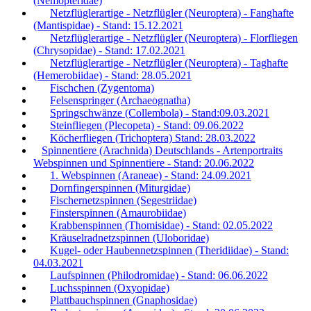
(Nemopteridae)
Netzflüglerartige - Netzflügler (Neuroptera) - Fanghafte
(Mantispidae) - Stand: 15.12.2021
Netzflüglerartige - Netzflügler (Neuroptera) - Florfliegen
(Chrysopidae) - Stand: 17.02.2021
Netzflüglerartige - Netzflügler (Neuroptera) - Taghafte
(Hemerobiidae) - Stand: 28.05.2021
Fischchen (Zygentoma)
Felsenspringer (Archaeognatha)
Springschwänze (Collembola) - Stand:09.03.2021
Steinfliegen (Plecopeta) - Stand: 09.06.2022
Köcherfliegen (Trichoptera) Stand: 28.03.2022
Spinnentiere (Arachnida) Deutschlands - Artenportraits
Webspinnen und Spinnentiere - Stand: 20.06.2022
1. Webspinnen (Araneae) - Stand: 24.09.2021
Dornfingerspinnen (Miturgidae)
Fischernetzspinnen (Segestriidae)
Finsterspinnen (Amaurobiidae)
Krabbenspinnen (Thomisidae) - Stand: 02.05.2022
Kräuselradnetzspinnen (Uloboridae)
Kugel- oder Haubennetzspinnen (Theridiidae) - Stand:
04.03.2021
Laufspinnen (Philodromidae) - Stand: 06.06.2022
Luchsspinnen (Oxyopidae)
Plattbauchspinnen (Gnaphosidae)