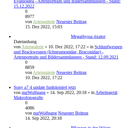
Evanioidea - Artenportraits und Bildersammlungen - Stand:
15.12.2022
0
8977
von
Artengalerie
Neuester Beitrag
15. Dez 2022, 15:03
Megarhyssa rixator
Dateianhang
von
Artengalerie
» 10. Dez 2022, 17:22 » in
Schlupfwespen
und Brackwespen (Ichneumonidae, Braconidae) -
Artenportraits und Bildersammlungen - Stand: 12.09.2021
0
8859
von
Artengalerie
Neuester Beitrag
10. Dez 2022, 17:22
Sony a7 4 update funktioniert jetzt
von
nurWolfgang
» 14. Sep 2022, 20:18 » in
Arbeitsgerät
Makrofotografie
0
4086
von
nurWolfgang
Neuester Beitrag
14. Sep 2022, 20:18
Pflanzen in der Wüste