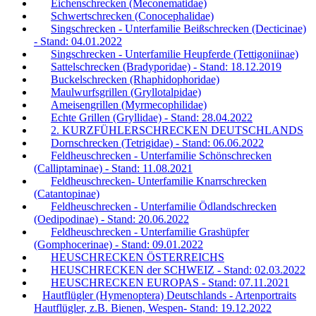
Eichenschrecken (Meconematidae)
Schwertschrecken (Conocephalidae)
Singschrecken - Unterfamilie Beißschrecken (Decticinae)
- Stand: 04.01.2022
Singschrecken - Unterfamilie Heupferde (Tettigoniinae)
Sattelschrecken (Bradyporidae) - Stand: 18.12.2019
Buckelschrecken (Rhaphidophoridae)
Maulwurfsgrillen (Gryllotalpidae)
Ameisengrillen (Myrmecophilidae)
Echte Grillen (Gryllidae) - Stand: 28.04.2022
2. KURZFÜHLERSCHRECKEN DEUTSCHLANDS
Dornschrecken (Tetrigidae) - Stand: 06.06.2022
Feldheuschrecken - Unterfamilie Schönschrecken
(Calliptaminae) - Stand: 11.08.2021
Feldheuschrecken- Unterfamilie Knarrschrecken
(Catantopinae)
Feldheuschrecken - Unterfamilie Ödlandschrecken
(Oedipodinae) - Stand: 20.06.2022
Feldheuschrecken - Unterfamilie Grashüpfer
(Gomphocerinae) - Stand: 09.01.2022
HEUSCHRECKEN ÖSTERREICHS
HEUSCHRECKEN der SCHWEIZ - Stand: 02.03.2022
HEUSCHRECKEN EUROPAS - Stand: 07.11.2021
Hautflügler (Hymenoptera) Deutschlands - Artenportraits
Hautflügler, z.B. Bienen, Wespen- Stand: 19.12.2022