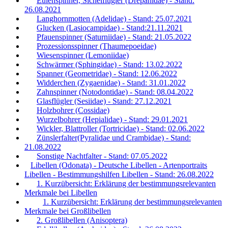
Eulenspinner, Sichelflügler (Drepanidae) - Stand:
26.08.2021
Langhornmotten (Adelidae) - Stand: 25.07.2021
Glucken (Lasiocampidae) - Stand:21.11.2021
Pfauenspinner (Saturniidae) - Stand: 21.05.2022
Prozessionsspinner (Thaumepoeidae)
Wiesenspinner (Lemoniidae)
Schwärmer (Sphingidae) - Stand: 13.02.2022
Spanner (Geometridae) - Stand: 12.06.2022
Widderchen (Zygaenidae) - Stand: 31.01.2022
Zahnspinner (Notodontidae) - Stand: 08.04.2022
Glasflügler (Sesiidae) - Stand: 27.12.2021
Holzbohrer (Cossidae)
Wurzelbohrer (Hepialidae) - Stand: 29.01.2021
Wickler, Blattroller (Tortricidae) - Stand: 02.06.2022
Zünslerfalter(Pyralidae und Crambidae) - Stand:
21.08.2022
Sonstige Nachtfalter - Stand: 07.05.2022
Libellen (Odonata) - Deutsche Libellen - Artenportraits
Libellen - Bestimmungshilfen Libellen - Stand: 26.08.2022
1. Kurzübersicht: Erklärung der bestimmungsrelevanten
Merkmale bei Libellen
1. Kurzübersicht: Erklärung der bestimmungsrelevanten
Merkmale bei Großlibellen
2. Großlibellen (Anisoptera)