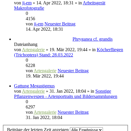
von
ji-em
» 14. Apr 2022, 18:31 » in
Arbeitsgerät
Makrofotografie
0
4156
von
ji-em
Neuester Beitrag
14. Apr 2022, 18:31
Phryganea cf. grandis
Dateianhang
von
Artengalerie
» 19. Mär 2022, 19:44 » in
Köcherfliegen
(Trichoptera) Stand: 28.03.2022
0
6228
von
Artengalerie
Neuester Beitrag
19. Mär 2022, 19:44
Gattung Megastigmus
von
Artengalerie
» 31. Jan 2022, 18:04 » in
Sonstige
Pflanzenwespen - Artenportraits und Bildersammlungen
0
6297
von
Artengalerie
Neuester Beitrag
31. Jan 2022, 18:04
Beiträge der letzten Zeit anzeigen