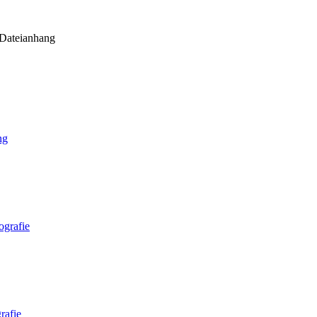
Dateianhang
ng
ografie
rafie