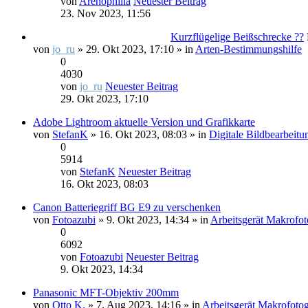
von
Arenophilia
Neuester Beitrag
23. Nov 2023, 11:56
Kurzflügelige Beißschrecke ??
von
jo_ru
» 29. Okt 2023, 17:10 » in
Arten-Bestimmungshilfe
0
4030
von
jo_ru
Neuester Beitrag
29. Okt 2023, 17:10
Adobe Lightroom aktuelle Version und Grafikkarte
von
StefanK
» 16. Okt 2023, 08:03 » in
Digitale Bildbearbeitu
0
5914
von
StefanK
Neuester Beitrag
16. Okt 2023, 08:03
Canon Batteriegriff BG E9 zu verschenken
von
Fotoazubi
» 9. Okt 2023, 14:34 » in
Arbeitsgerät Makrofot
0
6092
von
Fotoazubi
Neuester Beitrag
9. Okt 2023, 14:34
Panasonic MFT-Objektiv 200mm
von
Otto K.
» 7. Aug 2023, 14:16 » in
Arbeitsgerät Makrofotog