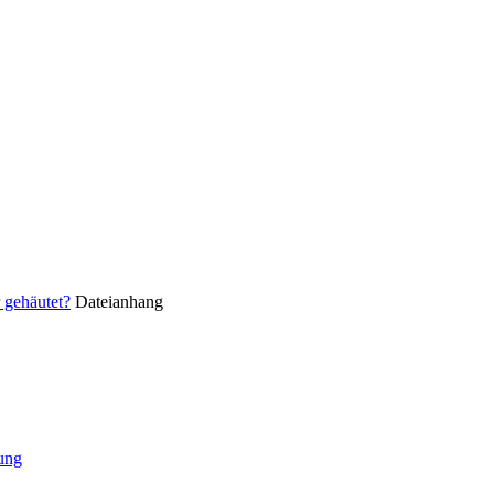
 gehäutet?
Dateianhang
tung