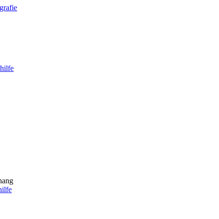
grafie
ilfe
hang
ilfe