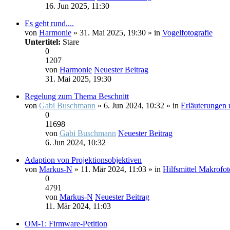
16. Jun 2025, 11:30
Es geht rund....
von
Harmonie
» 31. Mai 2025, 19:30 » in
Vogelfotografie
Untertitel:
Stare
0
1207
von
Harmonie
Neuester Beitrag
31. Mai 2025, 19:30
Regelung zum Thema Beschnitt
von
Gabi Buschmann
» 6. Jun 2024, 10:32 » in
Erläuterungen
0
11698
von
Gabi Buschmann
Neuester Beitrag
6. Jun 2024, 10:32
Adaption von Projektionsobjektiven
von
Markus-N
» 11. Mär 2024, 11:03 » in
Hilfsmittel Makrofot
0
4791
von
Markus-N
Neuester Beitrag
11. Mär 2024, 11:03
OM-1: Firmware-Petition