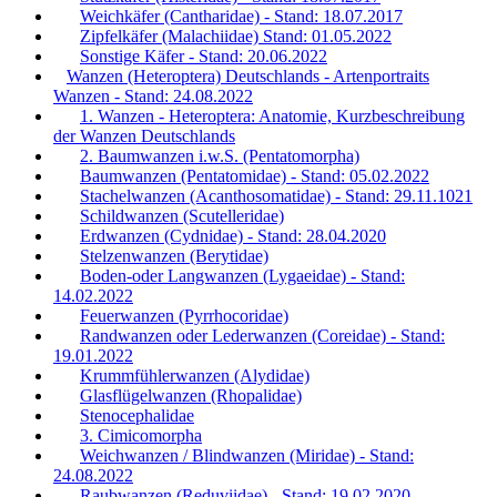
Weichkäfer (Cantharidae) - Stand: 18.07.2017
Zipfelkäfer (Malachiidae) Stand: 01.05.2022
Sonstige Käfer - Stand: 20.06.2022
Wanzen (Heteroptera) Deutschlands - Artenportraits
Wanzen - Stand: 24.08.2022
1. Wanzen - Heteroptera: Anatomie, Kurzbeschreibung
der Wanzen Deutschlands
2. Baumwanzen i.w.S. (Pentatomorpha)
Baumwanzen (Pentatomidae) - Stand: 05.02.2022
Stachelwanzen (Acanthosomatidae) - Stand: 29.11.1021
Schildwanzen (Scutelleridae)
Erdwanzen (Cydnidae) - Stand: 28.04.2020
Stelzenwanzen (Berytidae)
Boden-oder Langwanzen (Lygaeidae) - Stand:
14.02.2022
Feuerwanzen (Pyrrhocoridae)
Randwanzen oder Lederwanzen (Coreidae) - Stand:
19.01.2022
Krummfühlerwanzen (Alydidae)
Glasflügelwanzen (Rhopalidae)
Stenocephalidae
3. Cimicomorpha
Weichwanzen / Blindwanzen (Miridae) - Stand:
24.08.2022
Raubwanzen (Reduviidae) - Stand: 19.02.2020