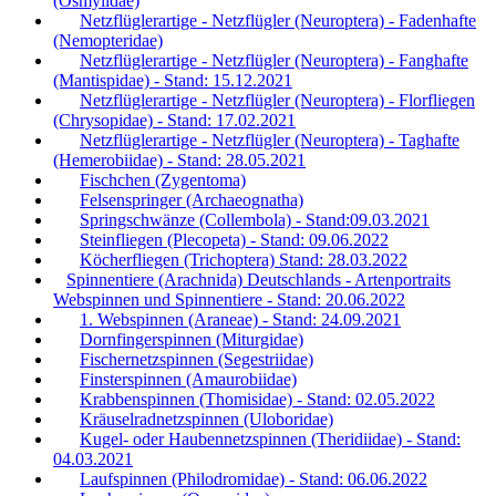
(Osmylidae)
Netzflüglerartige - Netzflügler (Neuroptera) - Fadenhafte
(Nemopteridae)
Netzflüglerartige - Netzflügler (Neuroptera) - Fanghafte
(Mantispidae) - Stand: 15.12.2021
Netzflüglerartige - Netzflügler (Neuroptera) - Florfliegen
(Chrysopidae) - Stand: 17.02.2021
Netzflüglerartige - Netzflügler (Neuroptera) - Taghafte
(Hemerobiidae) - Stand: 28.05.2021
Fischchen (Zygentoma)
Felsenspringer (Archaeognatha)
Springschwänze (Collembola) - Stand:09.03.2021
Steinfliegen (Plecopeta) - Stand: 09.06.2022
Köcherfliegen (Trichoptera) Stand: 28.03.2022
Spinnentiere (Arachnida) Deutschlands - Artenportraits
Webspinnen und Spinnentiere - Stand: 20.06.2022
1. Webspinnen (Araneae) - Stand: 24.09.2021
Dornfingerspinnen (Miturgidae)
Fischernetzspinnen (Segestriidae)
Finsterspinnen (Amaurobiidae)
Krabbenspinnen (Thomisidae) - Stand: 02.05.2022
Kräuselradnetzspinnen (Uloboridae)
Kugel- oder Haubennetzspinnen (Theridiidae) - Stand:
04.03.2021
Laufspinnen (Philodromidae) - Stand: 06.06.2022