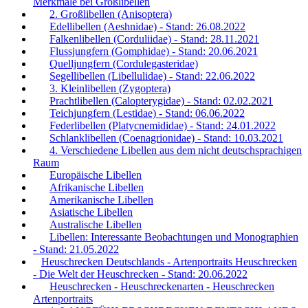
Merkmale bei Großlibellen
2. Großlibellen (Anisoptera)
Edellibellen (Aeshnidae) - Stand: 26.08.2022
Falkenlibellen (Corduliidae) - Stand: 28.11.2021
Flussjungfern (Gomphidae) - Stand: 20.06.2021
Quelljungfern (Cordulegasteridae)
Segellibellen (Libellulidae) - Stand: 22.06.2022
3. Kleinlibellen (Zygoptera)
Prachtlibellen (Calopterygidae) - Stand: 02.02.2021
Teichjungfern (Lestidae) - Stand: 06.06.2022
Federlibellen (Platycnemididae) - Stand: 24.01.2022
Schlanklibellen (Coenagrionidae) - Stand: 10.03.2021
4. Verschiedene Libellen aus dem nicht deutschsprachigen
Raum
Europäische Libellen
Afrikanische Libellen
Amerikanische Libellen
Asiatische Libellen
Australische Libellen
Libellen: Interessante Beobachtungen und Monographien
- Stand: 21.05.2022
Heuschrecken Deutschlands - Artenportraits Heuschrecken
- Die Welt der Heuschrecken - Stand: 20.06.2022
Heuschrecken - Heuschreckenarten - Heuschrecken
Artenportraits