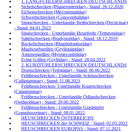
1. LANGFÜHLERSCHRECKEN DEUTSCHLANDS
Sichelschrecken (Phaneropteridae) - Stand: 26.12.2020
Eichenschrecken (Meconematidae)
Schwertschrecken (Conocephalidae)
Singschrecken - Unterfamilie Beißschrecken (Decticinae)
- Stand: 04.01.2022
Singschrecken - Unterfamilie Heupferde (Tettigoniinae)
Sattelschrecken (Bradyporidae) - Stand: 18.12.2019
Buckelschrecken (Rhaphidophoridae)
Maulwurfsgrillen (Gryllotalpidae)
Ameisengrillen (Myrmecophilidae)
Echte Grillen (Gryllidae) - Stand: 28.04.2022
2. KURZFÜHLERSCHRECKEN DEUTSCHLANDS
Dornschrecken (Tetrigidae) - Stand: 06.06.2022
Feldheuschrecken - Unterfamilie Schönschrecken
(Calliptaminae) - Stand: 11.08.2021
Feldheuschrecken- Unterfamilie Knarrschrecken
(Catantopinae)
Feldheuschrecken - Unterfamilie Ödlandschrecken
(Oedipodinae) - Stand: 20.06.2022
Feldheuschrecken - Unterfamilie Grashüpfer
(Gomphocerinae) - Stand: 09.01.2022
HEUSCHRECKEN ÖSTERREICHS
HEUSCHRECKEN der SCHWEIZ - Stand: 02.03.2022
HEUSCHRECKEN EUROPAS - Stand: 07.11.2021