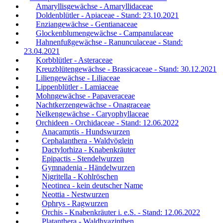
Amaryllisgewächse - Amaryllidaceae
Doldenblütler - Apiaceae - Stand: 23.10.2021
Enziangewächse - Gentianaceae
Glockenblumengewächse - Campanulaceae
Hahnenfußgewächse - Ranunculaceae - Stand:
23.04.2021
Korbblütler - Asteraceae
Kreuzblütengewächse - Brassicaceae - Stand: 30.12.2021
Liliengewächse - Liliaceae
Lippenblütler - Lamiaceae
Mohngewächse - Papaveraceae
Nachtkerzengewächse - Onagraceae
Nelkengewächse - Caryophyllaceae
Orchideen - Orchidaceae - Stand: 12.06.2022
Anacamptis - Hundswurzen
Cephalanthera - Waldvöglein
Dactylorhiza - Knabenkräuter
Epipactis - Stendelwurzen
Gymnadenia - Händelwurzen
Nigritella - Kohlröschen
Neotinea - kein deutscher Name
Neottia - Nestwurzen
Ophrys - Ragwurzen
Orchis - Knabenkräuter i. e.S. - Stand: 12.06.2022
Platanthera - Waldhyazinthen