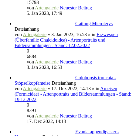
15793
von
Artengalerie
Neuester Beitrag
5. Jan 2023, 17:49
Gattung Microterys
Dateianhang
von
Artengalerie
» 3. Jan 2023, 16:53 » in
Erzwespen
(Überfamilie Chalcidoidea) - Artenportraits und
Bildersammlungen - Stand: 12.02.2022
0
6884
von
Artengalerie
Neuester Beitrag
3. Jan 2023, 16:53
Colobopsis truncata -
Stöpselkopfameise
Dateianhang
von
Artengalerie
» 17. Dez 2022, 14:13 » in
Ameisen
(Formicidae) - Artenportraits und Bildersammlungen - Stand:
19.12.2022
0
8391
von
Artengalerie
Neuester Beitrag
17. Dez 2022, 14:13
Evania appendigaster -