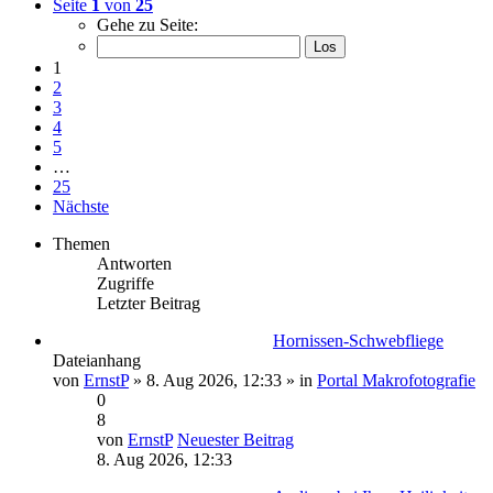
Seite
1
von
25
Gehe zu Seite:
1
2
3
4
5
…
25
Nächste
Themen
Antworten
Zugriffe
Letzter Beitrag
Hornissen-Schwebfliege
Dateianhang
von
ErnstP
» 8. Aug 2026, 12:33 » in
Portal Makrofotografie
0
8
von
ErnstP
Neuester Beitrag
8. Aug 2026, 12:33