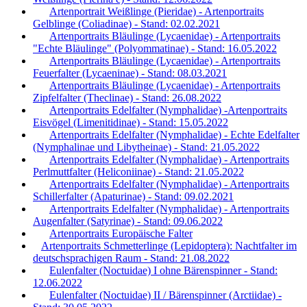
Artenportrait Weißlinge (Pieridae) - Artenportraits
Gelblinge (Coliadinae) - Stand: 02.02.2021
Artenportraits Bläulinge (Lycaenidae) - Artenportraits
"Echte Bläulinge" (Polyommatinae) - Stand: 16.05.2022
Artenportraits Bläulinge (Lycaenidae) - Artenportraits
Feuerfalter (Lycaeninae) - Stand: 08.03.2021
Artenportraits Bläulinge (Lycaenidae) - Artenportraits
Zipfelfalter (Theclinae) - Stand: 26.08.2022
Artenportraits Edelfalter (Nymphalidae) -Artenportraits
Eisvögel (Limenitidinae) - Stand: 15.05.2022
Artenportraits Edelfalter (Nymphalidae) - Echte Edelfalter
(Nymphalinae und Libytheinae) - Stand: 21.05.2022
Artenportraits Edelfalter (Nymphalidae) - Artenportraits
Perlmuttfalter (Heliconiinae) - Stand: 21.05.2022
Artenportraits Edelfalter (Nymphalidae) - Artenportraits
Schillerfalter (Apaturinae) - Stand: 09.02.2021
Artenportraits Edelfalter (Nymphalidae) - Artenportraits
Augenfalter (Satyrinae) - Stand: 09.06.2022
Artenportraits Europäische Falter
Artenportraits Schmetterlinge (Lepidoptera): Nachtfalter im
deutschsprachigen Raum - Stand: 21.08.2022
Eulenfalter (Noctuidae) I ohne Bärenspinner - Stand:
12.06.2022
Eulenfalter (Noctuidae) II / Bärenspinner (Arctiidae) -