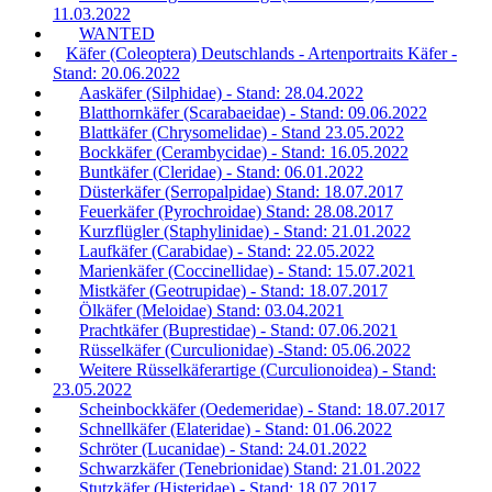
11.03.2022
WANTED
Käfer (Coleoptera) Deutschlands - Artenportraits Käfer -
Stand: 20.06.2022
Aaskäfer (Silphidae) - Stand: 28.04.2022
Blatthornkäfer (Scarabaeidae) - Stand: 09.06.2022
Blattkäfer (Chrysomelidae) - Stand 23.05.2022
Bockkäfer (Cerambycidae) - Stand: 16.05.2022
Buntkäfer (Cleridae) - Stand: 06.01.2022
Düsterkäfer (Serropalpidae) Stand: 18.07.2017
Feuerkäfer (Pyrochroidae) Stand: 28.08.2017
Kurzflügler (Staphylinidae) - Stand: 21.01.2022
Laufkäfer (Carabidae) - Stand: 22.05.2022
Marienkäfer (Coccinellidae) - Stand: 15.07.2021
Mistkäfer (Geotrupidae) - Stand: 18.07.2017
Ölkäfer (Meloidae) Stand: 03.04.2021
Prachtkäfer (Buprestidae) - Stand: 07.06.2021
Rüsselkäfer (Curculionidae) -Stand: 05.06.2022
Weitere Rüsselkäferartige (Curculionoidea) - Stand:
23.05.2022
Scheinbockkäfer (Oedemeridae) - Stand: 18.07.2017
Schnellkäfer (Elateridae) - Stand: 01.06.2022
Schröter (Lucanidae) - Stand: 24.01.2022
Schwarzkäfer (Tenebrionidae) Stand: 21.01.2022
Stutzkäfer (Histeridae) - Stand: 18.07.2017