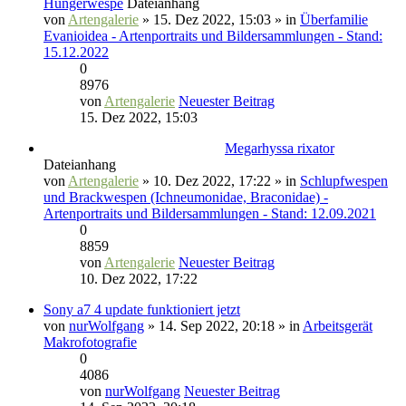
Hungerwespe
Dateianhang
von
Artengalerie
» 15. Dez 2022, 15:03 » in
Überfamilie
Evanioidea - Artenportraits und Bildersammlungen - Stand:
15.12.2022
0
8976
von
Artengalerie
Neuester Beitrag
15. Dez 2022, 15:03
Megarhyssa rixator
Dateianhang
von
Artengalerie
» 10. Dez 2022, 17:22 » in
Schlupfwespen
und Brackwespen (Ichneumonidae, Braconidae) -
Artenportraits und Bildersammlungen - Stand: 12.09.2021
0
8859
von
Artengalerie
Neuester Beitrag
10. Dez 2022, 17:22
Sony a7 4 update funktioniert jetzt
von
nurWolfgang
» 14. Sep 2022, 20:18 » in
Arbeitsgerät
Makrofotografie
0
4086
von
nurWolfgang
Neuester Beitrag