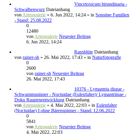
Vincetoxicum hirundinaria -
Schwalbenwurz
Dateianhang
von
Artengalerie
» 6. Jun 2022, 14:24 » in
Sonstige Familien
- Stand: 25.08.2022
0
12480
von
Artengalerie
Neuester Beitrag
6. Jun 2022, 14:24
Rapsblüte
Dateianhang
von
rainer-sh
» 26. Mai 2022, 17:43 » in
Naturfotografie
0
2600
von
rainer-sh
Neuester Beitrag
26. Mai 2022, 17:43
10376 - Lymantria dispar -
Schwammspinner - Noctuidae (Eulenfalter)/ Lymantriinae -
Doku Raupenentwicklung
Dateianhang
von
Artengalerie
» 4. Mai 2022, 22:03 » in
Eulenfalter
(Noctuidae) I ohne Bärenspinner - Stand: 12.06.2022
0
5841
von
Artengalerie
Neuester Beitrag
4. Mai 2022, 22:03