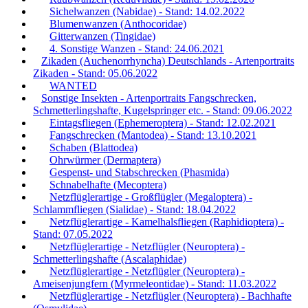
Sichelwanzen (Nabidae) - Stand: 14.02.2022
Blumenwanzen (Anthocoridae)
Gitterwanzen (Tingidae)
4. Sonstige Wanzen - Stand: 24.06.2021
Zikaden (Auchenorrhyncha) Deutschlands - Artenportraits
Zikaden - Stand: 05.06.2022
WANTED
Sonstige Insekten - Artenportraits Fangschrecken,
Schmetterlingshafte, Kugelspringer etc. - Stand: 09.06.2022
Eintagsfliegen (Ephemeroptera) - Stand: 12.02.2021
Fangschrecken (Mantodea) - Stand: 13.10.2021
Schaben (Blattodea)
Ohrwürmer (Dermaptera)
Gespenst- und Stabschrecken (Phasmida)
Schnabelhafte (Mecoptera)
Netzflüglerartige - Großflügler (Megaloptera) -
Schlammfliegen (Sialidae) - Stand: 18.04.2022
Netzflüglerartige - Kamelhalsfliegen (Raphidioptera) -
Stand: 07.05.2022
Netzflüglerartige - Netzflügler (Neuroptera) -
Schmetterlingshafte (Ascalaphidae)
Netzflüglerartige - Netzflügler (Neuroptera) -
Ameisenjungfern (Myrmeleontidae) - Stand: 11.03.2022
Netzflüglerartige - Netzflügler (Neuroptera) - Bachhafte