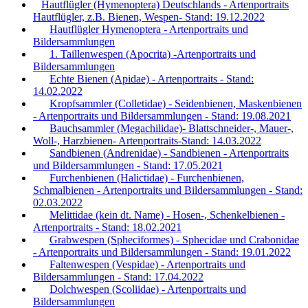
Hautflügler (Hymenoptera) Deutschlands - Artenportraits
Hautflügler, z.B. Bienen, Wespen- Stand: 19.12.2022
Hautflügler Hymenoptera - Artenportraits und
Bildersammlungen
1. Taillenwespen (Apocrita) -Artenportraits und
Bildersammlungen
Echte Bienen (Apidae) - Artenportraits - Stand:
14.02.2022
Kropfsammler (Colletidae) - Seidenbienen, Maskenbienen
- Artenportraits und Bildersammlungen - Stand: 19.08.2021
Bauchsammler (Megachilidae)- Blattschneider-, Mauer-,
Woll-, Harzbienen- Artenportraits-Stand: 14.03.2022
Sandbienen (Andrenidae) - Sandbienen - Artenportraits
und Bildersammlungen - Stand: 17.05.2021
Furchenbienen (Halictidae) - Furchenbienen,
Schmalbienen - Artenportraits und Bildersammlungen - Stand:
02.03.2022
Melittidae (kein dt. Name) - Hosen-, Schenkelbienen -
Artenportraits - Stand: 18.02.2021
Grabwespen (Spheciformes) - Sphecidae und Crabonidae
- Artenportraits und Bildersammlungen - Stand: 19.01.2022
Faltenwespen (Vespidae) - Artenportraits und
Bildersammlungen - Stand: 17.04.2022
Dolchwespen (Scoliidae) - Artenportraits und
Bildersammlungen