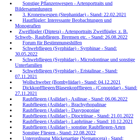
Sonstige Pflanzenwespen - Artenportraits und
Bildersammlungen
3. Kronenwespen (Stephanidae) - Stand: 22.02.2021
Hautflügler: Interessante Beobachtungen und
Monografien
Zweiflügler (Diptera) - Artenportraits Zweiflügler, z. B.
Schweb-, Raubfliegen, Bremsen etc. - Stand: 26.08.2022
Forum für Bestimmungshilfen
Schwebfliegen (Syrphidae) - Syrphinae - Stand:
30.05.2022
Schwebfliegen (Syrphidae) - Microdontinae und sonstige
Unterfamilien
Schwebfliegen (Syrphidae) - Eristalinae - Stand:
07.11.2021
Wollschweber (Bombyliidae) - Stand: 04.12.2021
Dickkopffliegen/Blasenkopffliegen - (Conopidae) - Stand:
27.11.2021
Raubfliegen (Asilidae) - Asilinae - Stand: 06.06.2022
Raubfliegen (Asilidae) - Brachyrhopalinae
Raubfliegen (Asilidae) - Dasypogoniae
Raubfliegen (Asilidae) - Dioctriinae - Stand: 21.01.2022
Raubfliegen (Asilidae) - Laphriinae - Stand: 10.12.2021
Raubfliegen (Asilidae) - sonstige Raubfliegen-Arten
Sonstige Fliegen - Stand: 22.08.2022
Unterordnung Mückenartige (Nematocera) - Stand: