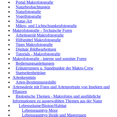
Portal Makrofotografie
Naturbeobachtungen
Naturfotografie
Vogelfotografie
Natur-Art
Mikro- und Lichtschrankenfotografie
Makrofotografie - Technische Foren
Arbeitsgerät Makrofotografie
Hilfsmittel Makrofotografie
Tipps Makrofotografie
Digitale Bildbearbeitung
Tutorials - Makrofotografie
Makrofotografie - interne und sonstige Foren
Bedienungsanleitungen
Erläuterungen u. Standpunkte der Makro-Crew
Startseitenbeiträge
Artenkenntnis
Arten-Bestimmungshilfe
Artengalerie mit Fotos und Artenportraits von Insekten und
Pflanzen
Biologische Themen - Makrofotos und ausführliche
Informationen zu ausgewählten Themen aus der Natur
Lebensräume/Biotop/Habitat
Lebensraumtyp Moor
Lebensraumtyp Heide und Magerrasen