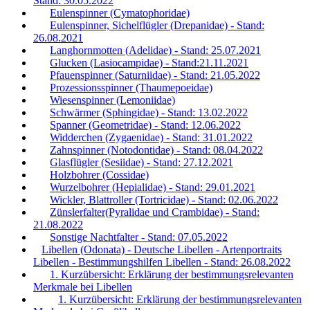
Stand: 30.05.2022
Eulenspinner (Cymatophoridae)
Eulenspinner, Sichelflügler (Drepanidae) - Stand:
26.08.2021
Langhornmotten (Adelidae) - Stand: 25.07.2021
Glucken (Lasiocampidae) - Stand:21.11.2021
Pfauenspinner (Saturniidae) - Stand: 21.05.2022
Prozessionsspinner (Thaumepoeidae)
Wiesenspinner (Lemoniidae)
Schwärmer (Sphingidae) - Stand: 13.02.2022
Spanner (Geometridae) - Stand: 12.06.2022
Widderchen (Zygaenidae) - Stand: 31.01.2022
Zahnspinner (Notodontidae) - Stand: 08.04.2022
Glasflügler (Sesiidae) - Stand: 27.12.2021
Holzbohrer (Cossidae)
Wurzelbohrer (Hepialidae) - Stand: 29.01.2021
Wickler, Blattroller (Tortricidae) - Stand: 02.06.2022
Zünslerfalter(Pyralidae und Crambidae) - Stand:
21.08.2022
Sonstige Nachtfalter - Stand: 07.05.2022
Libellen (Odonata) - Deutsche Libellen - Artenportraits
Libellen - Bestimmungshilfen Libellen - Stand: 26.08.2022
1. Kurzübersicht: Erklärung der bestimmungsrelevanten
Merkmale bei Libellen
1. Kurzübersicht: Erklärung der bestimmungsrelevanten