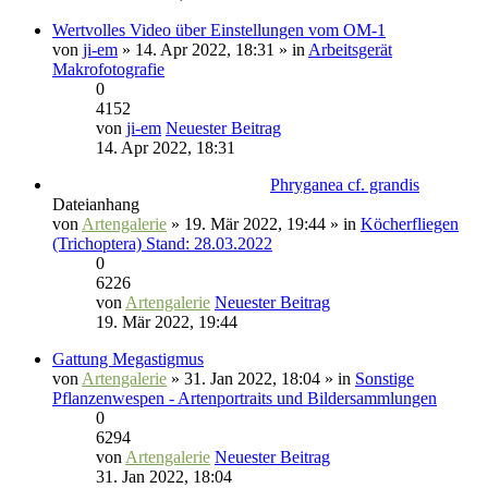
Wertvolles Video über Einstellungen vom OM-1
von
ji-em
» 14. Apr 2022, 18:31 » in
Arbeitsgerät
Makrofotografie
0
4152
von
ji-em
Neuester Beitrag
14. Apr 2022, 18:31
Phryganea cf. grandis
Dateianhang
von
Artengalerie
» 19. Mär 2022, 19:44 » in
Köcherfliegen
(Trichoptera) Stand: 28.03.2022
0
6226
von
Artengalerie
Neuester Beitrag
19. Mär 2022, 19:44
Gattung Megastigmus
von
Artengalerie
» 31. Jan 2022, 18:04 » in
Sonstige
Pflanzenwespen - Artenportraits und Bildersammlungen
0
6294
von
Artengalerie
Neuester Beitrag
31. Jan 2022, 18:04