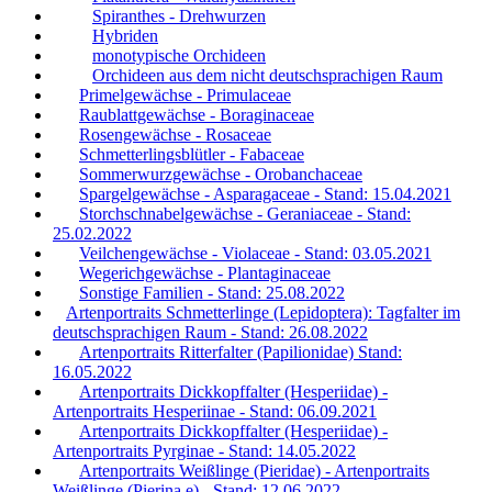
Spiranthes - Drehwurzen
Hybriden
monotypische Orchideen
Orchideen aus dem nicht deutschsprachigen Raum
Primelgewächse - Primulaceae
Raublattgewächse - Boraginaceae
Rosengewächse - Rosaceae
Schmetterlingsblütler - Fabaceae
Sommerwurzgewächse - Orobanchaceae
Spargelgewächse - Asparagaceae - Stand: 15.04.2021
Storchschnabelgewächse - Geraniaceae - Stand:
25.02.2022
Veilchengewächse - Violaceae - Stand: 03.05.2021
Wegerichgewächse - Plantaginaceae
Sonstige Familien - Stand: 25.08.2022
Artenportraits Schmetterlinge (Lepidoptera): Tagfalter im
deutschsprachigen Raum - Stand: 26.08.2022
Artenportraits Ritterfalter (Papilionidae) Stand:
16.05.2022
Artenportraits Dickkopffalter (Hesperiidae) -
Artenportraits Hesperiinae - Stand: 06.09.2021
Artenportraits Dickkopffalter (Hesperiidae) -
Artenportraits Pyrginae - Stand: 14.05.2022
Artenportraits Weißlinge (Pieridae) - Artenportraits
Weißlinge (Pierina e) - Stand: 12.06.2022