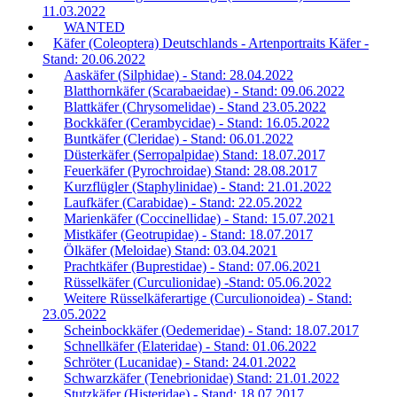
11.03.2022
WANTED
Käfer (Coleoptera) Deutschlands - Artenportraits Käfer -
Stand: 20.06.2022
Aaskäfer (Silphidae) - Stand: 28.04.2022
Blatthornkäfer (Scarabaeidae) - Stand: 09.06.2022
Blattkäfer (Chrysomelidae) - Stand 23.05.2022
Bockkäfer (Cerambycidae) - Stand: 16.05.2022
Buntkäfer (Cleridae) - Stand: 06.01.2022
Düsterkäfer (Serropalpidae) Stand: 18.07.2017
Feuerkäfer (Pyrochroidae) Stand: 28.08.2017
Kurzflügler (Staphylinidae) - Stand: 21.01.2022
Laufkäfer (Carabidae) - Stand: 22.05.2022
Marienkäfer (Coccinellidae) - Stand: 15.07.2021
Mistkäfer (Geotrupidae) - Stand: 18.07.2017
Ölkäfer (Meloidae) Stand: 03.04.2021
Prachtkäfer (Buprestidae) - Stand: 07.06.2021
Rüsselkäfer (Curculionidae) -Stand: 05.06.2022
Weitere Rüsselkäferartige (Curculionoidea) - Stand:
23.05.2022
Scheinbockkäfer (Oedemeridae) - Stand: 18.07.2017
Schnellkäfer (Elateridae) - Stand: 01.06.2022
Schröter (Lucanidae) - Stand: 24.01.2022
Schwarzkäfer (Tenebrionidae) Stand: 21.01.2022
Stutzkäfer (Histeridae) - Stand: 18.07.2017