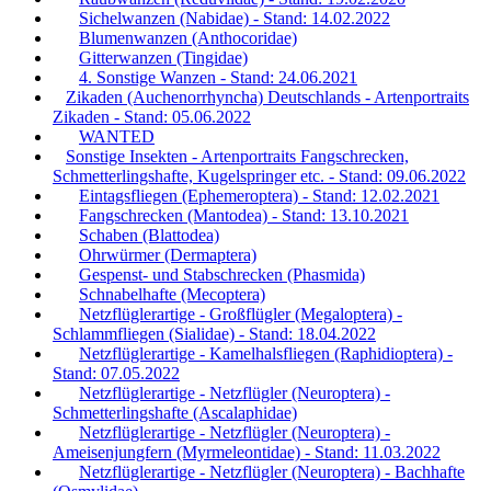
Sichelwanzen (Nabidae) - Stand: 14.02.2022
Blumenwanzen (Anthocoridae)
Gitterwanzen (Tingidae)
4. Sonstige Wanzen - Stand: 24.06.2021
Zikaden (Auchenorrhyncha) Deutschlands - Artenportraits
Zikaden - Stand: 05.06.2022
WANTED
Sonstige Insekten - Artenportraits Fangschrecken,
Schmetterlingshafte, Kugelspringer etc. - Stand: 09.06.2022
Eintagsfliegen (Ephemeroptera) - Stand: 12.02.2021
Fangschrecken (Mantodea) - Stand: 13.10.2021
Schaben (Blattodea)
Ohrwürmer (Dermaptera)
Gespenst- und Stabschrecken (Phasmida)
Schnabelhafte (Mecoptera)
Netzflüglerartige - Großflügler (Megaloptera) -
Schlammfliegen (Sialidae) - Stand: 18.04.2022
Netzflüglerartige - Kamelhalsfliegen (Raphidioptera) -
Stand: 07.05.2022
Netzflüglerartige - Netzflügler (Neuroptera) -
Schmetterlingshafte (Ascalaphidae)
Netzflüglerartige - Netzflügler (Neuroptera) -
Ameisenjungfern (Myrmeleontidae) - Stand: 11.03.2022
Netzflüglerartige - Netzflügler (Neuroptera) - Bachhafte