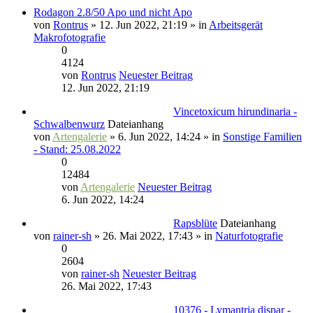
Rodagon 2.8/50 Apo und nicht Apo
von
Rontrus
» 12. Jun 2022, 21:19 » in
Arbeitsgerät
Makrofotografie
0
4124
von
Rontrus
Neuester Beitrag
12. Jun 2022, 21:19
Vincetoxicum hirundinaria -
Schwalbenwurz
Dateianhang
von
Artengalerie
» 6. Jun 2022, 14:24 » in
Sonstige Familien
- Stand: 25.08.2022
0
12484
von
Artengalerie
Neuester Beitrag
6. Jun 2022, 14:24
Rapsblüte
Dateianhang
von
rainer-sh
» 26. Mai 2022, 17:43 » in
Naturfotografie
0
2604
von
rainer-sh
Neuester Beitrag
26. Mai 2022, 17:43
10376 - Lymantria dispar -