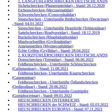
1. LANGFÜHLERSCHRECKEN DEUTSCHLANDS
Sichelschrecken (Phaneropteridae) - Stand: 26.12.2020
Eichenschrecken (Meconematidae)
Schwertschrecken (Conocephalidae)
Singschrecken - Unterfamilie Beißschrecken (Decticinae)
- Stand: 04.01.2022
Singschrecken - Unterfamilie Heupferde (Tettigoniinae)
Sattelschrecken (Bradyporidae) - Stand: 18.12.2019
Buckelschrecken (Rhaphidophoridae)
Maulwurfsgrillen (Gryllotalpidae)
Ameisengrillen (Myrmecophilidae)
Echte Grillen (Gryllidae) - Stand: 28.04.2022
2. KURZFÜHLERSCHRECKEN DEUTSCHLANDS
Dornschrecken (Tetrigidae) - Stand: 06.06.2022
Feldheuschrecken - Unterfamilie Schönschrecken
(Calliptaminae) - Stand: 11.08.2021
Feldheuschrecken- Unterfamilie Knarrschrecken
(Catantopinae)
Feldheuschrecken - Unterfamilie Ödlandschrecken
(Oedipodinae) - Stand: 20.06.2022
Feldheuschrecken - Unterfamilie Grashüpfer
(Gomphocerinae) - Stand: 09.01.2022
HEUSCHRECKEN ÖSTERREICHS
HEUSCHRECKEN der SCHWEIZ - Stand: 02.03.2022
HEUSCHRECKEN EUROPAS - Stand: 07.11.2021