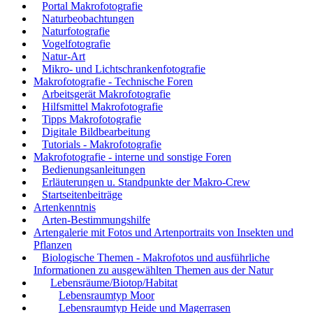
Portal Makrofotografie
Naturbeobachtungen
Naturfotografie
Vogelfotografie
Natur-Art
Mikro- und Lichtschrankenfotografie
Makrofotografie - Technische Foren
Arbeitsgerät Makrofotografie
Hilfsmittel Makrofotografie
Tipps Makrofotografie
Digitale Bildbearbeitung
Tutorials - Makrofotografie
Makrofotografie - interne und sonstige Foren
Bedienungsanleitungen
Erläuterungen u. Standpunkte der Makro-Crew
Startseitenbeiträge
Artenkenntnis
Arten-Bestimmungshilfe
Artengalerie mit Fotos und Artenportraits von Insekten und
Pflanzen
Biologische Themen - Makrofotos und ausführliche
Informationen zu ausgewählten Themen aus der Natur
Lebensräume/Biotop/Habitat
Lebensraumtyp Moor
Lebensraumtyp Heide und Magerrasen