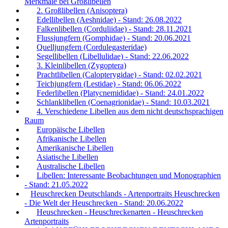
Merkmale bei Großlibellen
2. Großlibellen (Anisoptera)
Edellibellen (Aeshnidae) - Stand: 26.08.2022
Falkenlibellen (Corduliidae) - Stand: 28.11.2021
Flussjungfern (Gomphidae) - Stand: 20.06.2021
Quelljungfern (Cordulegasteridae)
Segellibellen (Libellulidae) - Stand: 22.06.2022
3. Kleinlibellen (Zygoptera)
Prachtlibellen (Calopterygidae) - Stand: 02.02.2021
Teichjungfern (Lestidae) - Stand: 06.06.2022
Federlibellen (Platycnemididae) - Stand: 24.01.2022
Schlanklibellen (Coenagrionidae) - Stand: 10.03.2021
4. Verschiedene Libellen aus dem nicht deutschsprachigen
Raum
Europäische Libellen
Afrikanische Libellen
Amerikanische Libellen
Asiatische Libellen
Australische Libellen
Libellen: Interessante Beobachtungen und Monographien
- Stand: 21.05.2022
Heuschrecken Deutschlands - Artenportraits Heuschrecken
- Die Welt der Heuschrecken - Stand: 20.06.2022
Heuschrecken - Heuschreckenarten - Heuschrecken
Artenportraits