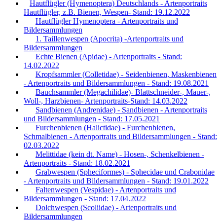
Hautflügler (Hymenoptera) Deutschlands - Artenportraits
Hautflügler, z.B. Bienen, Wespen- Stand: 19.12.2022
Hautflügler Hymenoptera - Artenportraits und
Bildersammlungen
1. Taillenwespen (Apocrita) -Artenportraits und
Bildersammlungen
Echte Bienen (Apidae) - Artenportraits - Stand:
14.02.2022
Kropfsammler (Colletidae) - Seidenbienen, Maskenbienen
- Artenportraits und Bildersammlungen - Stand: 19.08.2021
Bauchsammler (Megachilidae)- Blattschneider-, Mauer-,
Woll-, Harzbienen- Artenportraits-Stand: 14.03.2022
Sandbienen (Andrenidae) - Sandbienen - Artenportraits
und Bildersammlungen - Stand: 17.05.2021
Furchenbienen (Halictidae) - Furchenbienen,
Schmalbienen - Artenportraits und Bildersammlungen - Stand:
02.03.2022
Melittidae (kein dt. Name) - Hosen-, Schenkelbienen -
Artenportraits - Stand: 18.02.2021
Grabwespen (Spheciformes) - Sphecidae und Crabonidae
- Artenportraits und Bildersammlungen - Stand: 19.01.2022
Faltenwespen (Vespidae) - Artenportraits und
Bildersammlungen - Stand: 17.04.2022
Dolchwespen (Scoliidae) - Artenportraits und
Bildersammlungen