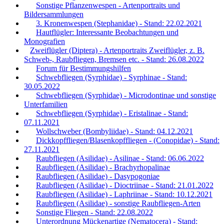
Sonstige Pflanzenwespen - Artenportraits und
Bildersammlungen
3. Kronenwespen (Stephanidae) - Stand: 22.02.2021
Hautflügler: Interessante Beobachtungen und
Monografien
Zweiflügler (Diptera) - Artenportraits Zweiflügler, z. B.
Schweb-, Raubfliegen, Bremsen etc. - Stand: 26.08.2022
Forum für Bestimmungshilfen
Schwebfliegen (Syrphidae) - Syrphinae - Stand:
30.05.2022
Schwebfliegen (Syrphidae) - Microdontinae und sonstige
Unterfamilien
Schwebfliegen (Syrphidae) - Eristalinae - Stand:
07.11.2021
Wollschweber (Bombyliidae) - Stand: 04.12.2021
Dickkopffliegen/Blasenkopffliegen - (Conopidae) - Stand:
27.11.2021
Raubfliegen (Asilidae) - Asilinae - Stand: 06.06.2022
Raubfliegen (Asilidae) - Brachyrhopalinae
Raubfliegen (Asilidae) - Dasypogoniae
Raubfliegen (Asilidae) - Dioctriinae - Stand: 21.01.2022
Raubfliegen (Asilidae) - Laphriinae - Stand: 10.12.2021
Raubfliegen (Asilidae) - sonstige Raubfliegen-Arten
Sonstige Fliegen - Stand: 22.08.2022
Unterordnung Mückenartige (Nematocera) - Stand: