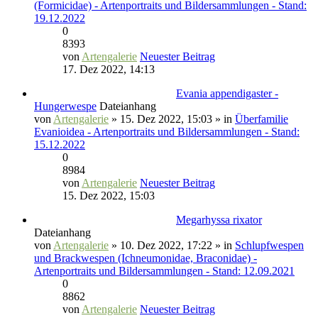
(Formicidae) - Artenportraits und Bildersammlungen - Stand:
19.12.2022
0
8393
von
Artengalerie
Neuester Beitrag
17. Dez 2022, 14:13
Evania appendigaster -
Hungerwespe
Dateianhang
von
Artengalerie
» 15. Dez 2022, 15:03 » in
Überfamilie
Evanioidea - Artenportraits und Bildersammlungen - Stand:
15.12.2022
0
8984
von
Artengalerie
Neuester Beitrag
15. Dez 2022, 15:03
Megarhyssa rixator
Dateianhang
von
Artengalerie
» 10. Dez 2022, 17:22 » in
Schlupfwespen
und Brackwespen (Ichneumonidae, Braconidae) -
Artenportraits und Bildersammlungen - Stand: 12.09.2021
0
8862
von
Artengalerie
Neuester Beitrag