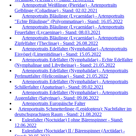
Artenportrait Weißlinge (Pieridae) - Artenportraits
Gelblinge (Coliadinae) - Stand: 02.02.2021
Artenportraits Bläulinge (Lycaenidae) - Artenportraits
"Echte Bläulinge" (Polyommatinae) - Stand: 16.05.2022
Artenportraits Bläulinge (Lycaenidae) - Artenportraits
Feuerfalter (Lycaeninae) - Stand: 08.03.2021
Artenportraits Bläulinge (Lycaenidae) - Artenportraits
Zipfelfalter (Theclinae) - Stand: 26.08.2022
Artenportraits Edelfalter (Nymphalidae) -Artenportraits
Eisvögel (Limenitidinae) - Stand: 15.05.2022
Artenportraits Edelfalter (Nymphalidae) - Echte Edelfalter
(Nymphalinae und Libytheinae) - Stand: 21.05.2022
Artenportraits Edelfalter (Nymphalidae) - Artenportraits
Perlmuttfalter (Heliconiinae) - Stand: 21.05.2022
Artenportraits Edelfalter (Nymphalidae) - Artenportraits
Schillerfalter (Apaturinae) - Stand: 09.02.2021
Artenportraits Edelfalter (Nymphalidae) - Artenportraits
Augenfalter (Satyrinae) - Stand: 09.06.2022
Artenportraits Europäische Falter
Artenportraits Schmetterlinge (Lepidoptera): Nachtfalter im
deutschsprachigen Raum - Stand: 21.08.2022
Eulenfalter (Noctuidae) I ohne Bärenspinner - Stand:
12.06.2022
Eulenfalter (Noctuidae) II / Bärenspinner (Arctiidae) -