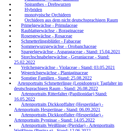
Spiranthes - Drehwurzen
Hybriden
monotypische Orchideen
Orchideen aus dem nicht deutschsprachigen Raum
Primelgewächse - Primulaceae
Raublattgewächse - Boraginaceae
Rosengewächse - Rosaceae
Schmetterlingsblütler - Fabaceae
Sommerwurzgewächse - Orobanchaceae
Spargelgewächse - Asparagaceae - Stand: 15.04.2021
Storchschnabelgewächse - Geraniaceae - Stand:
25.02.2022
Veilchengewächse - Violaceae - Stand: 03.05.2021
Wegerichgewächse - Plantaginaceae
Sonstige Familien - Stand: 25.08.2022
Artenportraits Schmetterlinge (Lepidoptera): Tagfalter im
deutschsprachigen Raum - Stand: 26.08.2022
Artenportraits Ritterfalter (Papilionidae) Stand:
16.05.2022
Artenportraits Dickkopffalter (Hesperiidae) -
Artenportraits Hesperiinae - Stand: 06.09.2021
Artenportraits Dickkopffalter (Hesperiidae) -
Artenportraits Pyrginae - Stand: 14.05.2022
Artenportraits Weißlinge (Pieridae) - Artenportraits
Weißlinge (Pierina e) - Stand: 12.06.2022