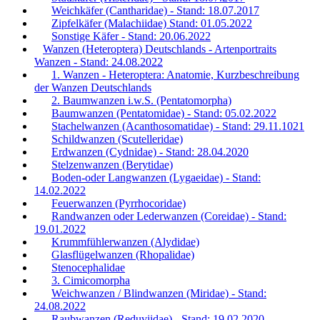
Weichkäfer (Cantharidae) - Stand: 18.07.2017
Zipfelkäfer (Malachiidae) Stand: 01.05.2022
Sonstige Käfer - Stand: 20.06.2022
Wanzen (Heteroptera) Deutschlands - Artenportraits
Wanzen - Stand: 24.08.2022
1. Wanzen - Heteroptera: Anatomie, Kurzbeschreibung
der Wanzen Deutschlands
2. Baumwanzen i.w.S. (Pentatomorpha)
Baumwanzen (Pentatomidae) - Stand: 05.02.2022
Stachelwanzen (Acanthosomatidae) - Stand: 29.11.1021
Schildwanzen (Scutelleridae)
Erdwanzen (Cydnidae) - Stand: 28.04.2020
Stelzenwanzen (Berytidae)
Boden-oder Langwanzen (Lygaeidae) - Stand:
14.02.2022
Feuerwanzen (Pyrrhocoridae)
Randwanzen oder Lederwanzen (Coreidae) - Stand:
19.01.2022
Krummfühlerwanzen (Alydidae)
Glasflügelwanzen (Rhopalidae)
Stenocephalidae
3. Cimicomorpha
Weichwanzen / Blindwanzen (Miridae) - Stand:
24.08.2022
Raubwanzen (Reduviidae) - Stand: 19.02.2020