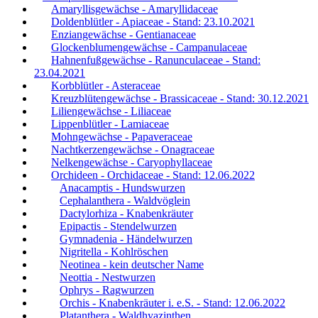
Amaryllisgewächse - Amaryllidaceae
Doldenblütler - Apiaceae - Stand: 23.10.2021
Enziangewächse - Gentianaceae
Glockenblumengewächse - Campanulaceae
Hahnenfußgewächse - Ranunculaceae - Stand:
23.04.2021
Korbblütler - Asteraceae
Kreuzblütengewächse - Brassicaceae - Stand: 30.12.2021
Liliengewächse - Liliaceae
Lippenblütler - Lamiaceae
Mohngewächse - Papaveraceae
Nachtkerzengewächse - Onagraceae
Nelkengewächse - Caryophyllaceae
Orchideen - Orchidaceae - Stand: 12.06.2022
Anacamptis - Hundswurzen
Cephalanthera - Waldvöglein
Dactylorhiza - Knabenkräuter
Epipactis - Stendelwurzen
Gymnadenia - Händelwurzen
Nigritella - Kohlröschen
Neotinea - kein deutscher Name
Neottia - Nestwurzen
Ophrys - Ragwurzen
Orchis - Knabenkräuter i. e.S. - Stand: 12.06.2022
Platanthera - Waldhyazinthen