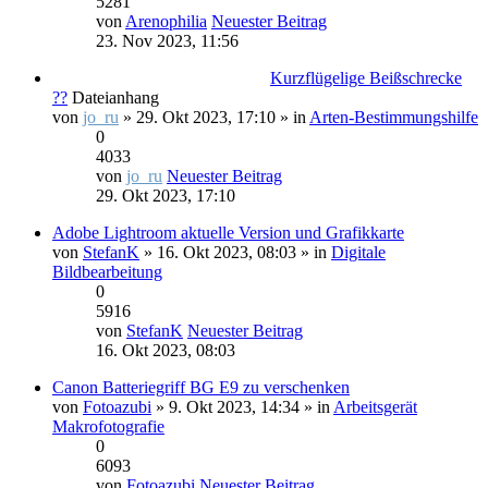
5281
von
Arenophilia
Neuester Beitrag
23. Nov 2023, 11:56
Kurzflügelige Beißschrecke
??
Dateianhang
von
jo_ru
» 29. Okt 2023, 17:10 » in
Arten-Bestimmungshilfe
0
4033
von
jo_ru
Neuester Beitrag
29. Okt 2023, 17:10
Adobe Lightroom aktuelle Version und Grafikkarte
von
StefanK
» 16. Okt 2023, 08:03 » in
Digitale
Bildbearbeitung
0
5916
von
StefanK
Neuester Beitrag
16. Okt 2023, 08:03
Canon Batteriegriff BG E9 zu verschenken
von
Fotoazubi
» 9. Okt 2023, 14:34 » in
Arbeitsgerät
Makrofotografie
0
6093
von
Fotoazubi
Neuester Beitrag