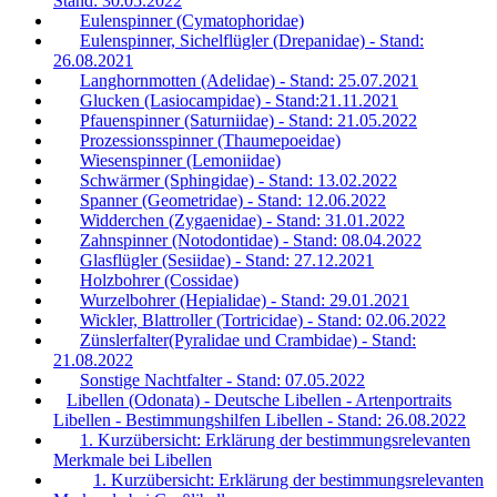
Stand: 30.05.2022
Eulenspinner (Cymatophoridae)
Eulenspinner, Sichelflügler (Drepanidae) - Stand:
26.08.2021
Langhornmotten (Adelidae) - Stand: 25.07.2021
Glucken (Lasiocampidae) - Stand:21.11.2021
Pfauenspinner (Saturniidae) - Stand: 21.05.2022
Prozessionsspinner (Thaumepoeidae)
Wiesenspinner (Lemoniidae)
Schwärmer (Sphingidae) - Stand: 13.02.2022
Spanner (Geometridae) - Stand: 12.06.2022
Widderchen (Zygaenidae) - Stand: 31.01.2022
Zahnspinner (Notodontidae) - Stand: 08.04.2022
Glasflügler (Sesiidae) - Stand: 27.12.2021
Holzbohrer (Cossidae)
Wurzelbohrer (Hepialidae) - Stand: 29.01.2021
Wickler, Blattroller (Tortricidae) - Stand: 02.06.2022
Zünslerfalter(Pyralidae und Crambidae) - Stand:
21.08.2022
Sonstige Nachtfalter - Stand: 07.05.2022
Libellen (Odonata) - Deutsche Libellen - Artenportraits
Libellen - Bestimmungshilfen Libellen - Stand: 26.08.2022
1. Kurzübersicht: Erklärung der bestimmungsrelevanten
Merkmale bei Libellen
1. Kurzübersicht: Erklärung der bestimmungsrelevanten