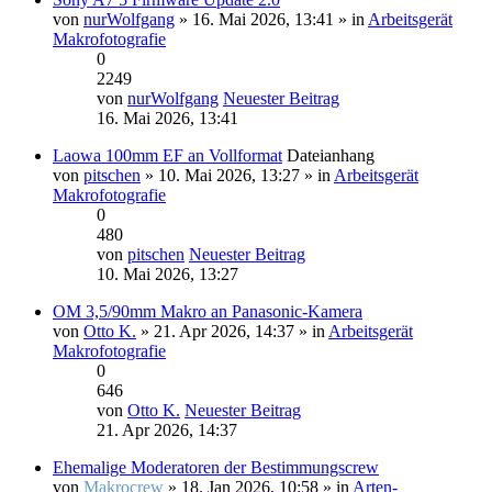
von
nurWolfgang
» 16. Mai 2026, 13:41 » in
Arbeitsgerät
Makrofotografie
0
2249
von
nurWolfgang
Neuester Beitrag
16. Mai 2026, 13:41
Laowa 100mm EF an Vollformat
Dateianhang
von
pitschen
» 10. Mai 2026, 13:27 » in
Arbeitsgerät
Makrofotografie
0
480
von
pitschen
Neuester Beitrag
10. Mai 2026, 13:27
OM 3,5/90mm Makro an Panasonic-Kamera
von
Otto K.
» 21. Apr 2026, 14:37 » in
Arbeitsgerät
Makrofotografie
0
646
von
Otto K.
Neuester Beitrag
21. Apr 2026, 14:37
Ehemalige Moderatoren der Bestimmungscrew
von
Makrocrew
» 18. Jan 2026, 10:58 » in
Arten-