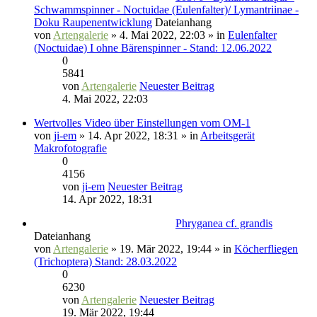
Schwammspinner - Noctuidae (Eulenfalter)/ Lymantriinae -
Doku Raupenentwicklung
Dateianhang
von
Artengalerie
» 4. Mai 2022, 22:03 » in
Eulenfalter
(Noctuidae) I ohne Bärenspinner - Stand: 12.06.2022
0
5841
von
Artengalerie
Neuester Beitrag
4. Mai 2022, 22:03
Wertvolles Video über Einstellungen vom OM-1
von
ji-em
» 14. Apr 2022, 18:31 » in
Arbeitsgerät
Makrofotografie
0
4156
von
ji-em
Neuester Beitrag
14. Apr 2022, 18:31
Phryganea cf. grandis
Dateianhang
von
Artengalerie
» 19. Mär 2022, 19:44 » in
Köcherfliegen
(Trichoptera) Stand: 28.03.2022
0
6230
von
Artengalerie
Neuester Beitrag
19. Mär 2022, 19:44