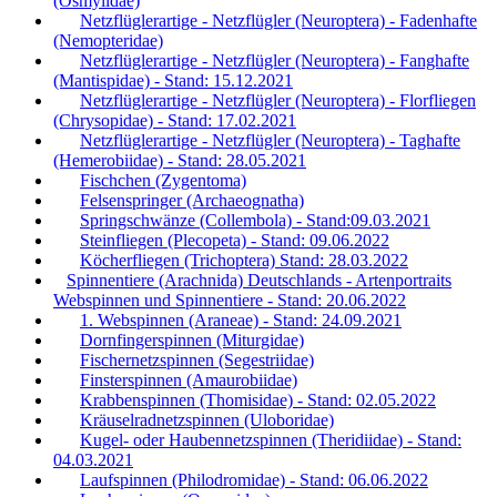
(Osmylidae)
Netzflüglerartige - Netzflügler (Neuroptera) - Fadenhafte
(Nemopteridae)
Netzflüglerartige - Netzflügler (Neuroptera) - Fanghafte
(Mantispidae) - Stand: 15.12.2021
Netzflüglerartige - Netzflügler (Neuroptera) - Florfliegen
(Chrysopidae) - Stand: 17.02.2021
Netzflüglerartige - Netzflügler (Neuroptera) - Taghafte
(Hemerobiidae) - Stand: 28.05.2021
Fischchen (Zygentoma)
Felsenspringer (Archaeognatha)
Springschwänze (Collembola) - Stand:09.03.2021
Steinfliegen (Plecopeta) - Stand: 09.06.2022
Köcherfliegen (Trichoptera) Stand: 28.03.2022
Spinnentiere (Arachnida) Deutschlands - Artenportraits
Webspinnen und Spinnentiere - Stand: 20.06.2022
1. Webspinnen (Araneae) - Stand: 24.09.2021
Dornfingerspinnen (Miturgidae)
Fischernetzspinnen (Segestriidae)
Finsterspinnen (Amaurobiidae)
Krabbenspinnen (Thomisidae) - Stand: 02.05.2022
Kräuselradnetzspinnen (Uloboridae)
Kugel- oder Haubennetzspinnen (Theridiidae) - Stand:
04.03.2021
Laufspinnen (Philodromidae) - Stand: 06.06.2022