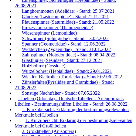
Eulenspinner, Sichelflügler (Drepanidae) - Stand:
26.08.2021
Langhornmotten (Adelidae) - Stand: 25.07.2021
Glucken (Lasiocampidae) - Stand:21.11.2021
Pfauenspinner (Saturniidae) - Stand: 21.05.2022
Prozessionsspinner (Thaumepoeidae)
Wiesenspinner (Lemoniidae)
Schwärmer (Sphingidae) - Stand: 13.02.2022
Spanner (Geometridae) - Stand: 12.06.2022
Widderchen (Zygaenidae) - Stand: 31.01.2022
Zahnspinner (Notodontidae) - Stand: 08.04.2022
Glasflügler (Sesiidae) - Stand: 27.12.2021
Holzbohrer (Cossidae)
Wurzelbohrer (Hepialidae) - Stand: 29.01.2021
Wickler, Blattroller (Tortricidae) - Stand: 02.06.2022
Zünslerfalter(Pyralidae und Crambidae) - Stand:
21.08.2022
Sonstige Nachtfalter - Stand: 07.05.2022
Libellen (Odonata) - Deutsche Libellen - Artenportraits
Libellen - Bestimmungshilfen Libellen - Stand: 26.08.2022
1. Kurzübersicht: Erklärung der bestimmungsrelevanten
Merkmale bei Libellen
1. Kurzübersicht: Erklärung der bestimmungsrelevanten
Merkmale bei Großlibellen
2. Großlibellen (Anisoptera)