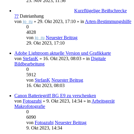
23. Nov 2023, 11:56
Kurzflügelige Beißschrecke
??
Dateianhang
von
jo_ru
» 29. Okt 2023, 17:10 » in
Arten-Bestimmungshilfe
0
4028
von
jo_ru
Neuester Beitrag
29. Okt 2023, 17:10
Adobe Lightroom aktuelle Version und Grafikkarte
von
StefanK
» 16. Okt 2023, 08:03 » in
Digitale
Bildbearbeitung
0
5912
von
StefanK
Neuester Beitrag
16. Okt 2023, 08:03
Canon Batteriegriff BG E9 zu verschenken
von
Fotoazubi
» 9. Okt 2023, 14:34 » in
Arbeitsgerät
Makrofotografie
0
6090
von
Fotoazubi
Neuester Beitrag
9. Okt 2023, 14:34