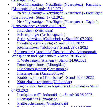
(Nemopteridae)
Netzflüglerartige - Netzflügler (Neuroptera) - Fanghafte
(Mantispidae) - Stand: 15.12.2021
Netzflüglerartige - Netzflügler (Neuroptera) - Florfliegen
(Chrysopidae) - Stand: 17.02.2021
Netzflüglerartige - Netzflügler (Neuroptera) - Taghafte
(Hemerobiidae) - Stand: 28.05.2021
Fischchen (Zygentoma)
Felsenspringer (Archaeognatha)
Springschwänze (Collembola) - Stand:09.03.2021
Steinfliegen (Plecopeta) - Stand: 09.06.2022
Köcherfliegen (Trichoptera) Stand: 28.03.2022
Spinnentiere (Arachnida) Deutschlands - Artenportraits
Webspinnen und Spinnentiere - Stand: 20.06.2022
1. Webspinnen (Araneae) - Stand: 24.09.2021
Dornfingerspinnen (Miturgidae)
Fischernetzspinnen (Segestriidae)
Finsterspinnen (Amaurobiidae)
Krabbenspinnen (Thomisidae) - Stand: 02.05.2022
Kräuselradnetzspinnen (Uloboridae)
Kugel- oder Haubennetzspinnen (Theridiidae) - Stand:
04.03.2021
Laufspinnen (Philodromidae) - Stand: 06.06.2022
Luchsspinnen (Oxyopidae)
Plattbauchspinnen (Gnaphosidae)