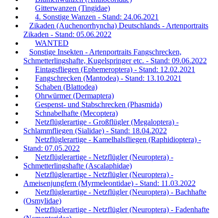
Gitterwanzen (Tingidae)
4. Sonstige Wanzen - Stand: 24.06.2021
Zikaden (Auchenorrhyncha) Deutschlands - Artenportraits
Zikaden - Stand: 05.06.2022
WANTED
Sonstige Insekten - Artenportraits Fangschrecken,
Schmetterlingshafte, Kugelspringer etc. - Stand: 09.06.2022
Eintagsfliegen (Ephemeroptera) - Stand: 12.02.2021
Fangschrecken (Mantodea) - Stand: 13.10.2021
Schaben (Blattodea)
Ohrwürmer (Dermaptera)
Gespenst- und Stabschrecken (Phasmida)
Schnabelhafte (Mecoptera)
Netzflüglerartige - Großflügler (Megaloptera) -
Schlammfliegen (Sialidae) - Stand: 18.04.2022
Netzflüglerartige - Kamelhalsfliegen (Raphidioptera) -
Stand: 07.05.2022
Netzflüglerartige - Netzflügler (Neuroptera) -
Schmetterlingshafte (Ascalaphidae)
Netzflüglerartige - Netzflügler (Neuroptera) -
Ameisenjungfern (Myrmeleontidae) - Stand: 11.03.2022
Netzflüglerartige - Netzflügler (Neuroptera) - Bachhafte
(Osmylidae)
Netzflüglerartige - Netzflügler (Neuroptera) - Fadenhafte