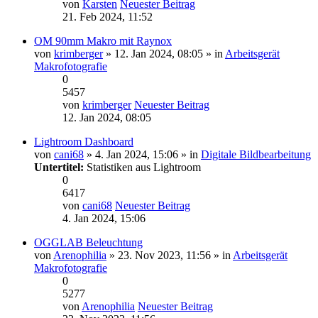
von
Karsten
Neuester Beitrag
21. Feb 2024, 11:52
OM 90mm Makro mit Raynox
von
krimberger
» 12. Jan 2024, 08:05 » in
Arbeitsgerät
Makrofotografie
0
5457
von
krimberger
Neuester Beitrag
12. Jan 2024, 08:05
Lightroom Dashboard
von
cani68
» 4. Jan 2024, 15:06 » in
Digitale Bildbearbeitung
Untertitel:
Statistiken aus Lightroom
0
6417
von
cani68
Neuester Beitrag
4. Jan 2024, 15:06
OGGLAB Beleuchtung
von
Arenophilia
» 23. Nov 2023, 11:56 » in
Arbeitsgerät
Makrofotografie
0
5277
von
Arenophilia
Neuester Beitrag