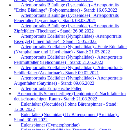
Artenportraits Bläulinge (Lycaenidae) - Artenportraits
"Echte Bläulinge" (Polyommatinae) - Stand: 16.05.2022
Artenportraits Bläulinge (Lycaenidae) - Artenportraits
Feuerfalter (Lycaeninae) - Stand: 08.03.2021
Artenportraits Bläulinge (Lycaenidae) - Artenportraits
Zipfelfalter (Theclinae) - Stand: 26.08.2022
Artenportraits Edelfalter (Nymphalidae) -Artenportraits
Eisvögel (Limenitidinae) - Stand: 15.05.2022
Artenportraits Edelfalter (Nymphalidae) - Echte Edelfalter
(Nymphalinae und Libytheinae) - Stand: 21.05.2022
Artenportraits Edelfalter (Nymphalidae) - Artenportraits
Perlmuttfalter (Heliconiinae) - Stand: 21.05.2022
Artenportraits Edelfalter (Nymphalidae) - Artenportraits
Schillerfalter (Apaturinae) - Stand: 09.02.2021
Artenportraits Edelfalter (Nymphalidae) - Artenportraits
Augenfalter (Satyrinae) - Stand: 09.06.2022
Artenportraits Europäische Falter
Artenportraits Schmetterlinge (Lepidoptera): Nachtfalter im
deutschsprachigen Raum - Stand: 21.08.2022
Eulenfalter (Noctuidae) I ohne Bärenspinner - Stand:
12.06.2022
Eulenfalter (Noctuidae) II / Bärenspinner (Arctiidae) -
Stand: 30.05.2022
Eulenspinner (Cymatophoridae)