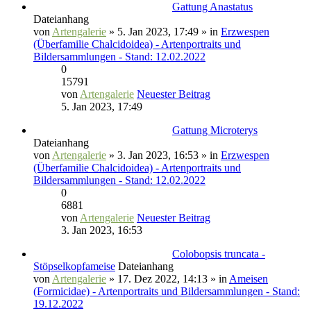
Gattung Anastatus
Dateianhang
von
Artengalerie
» 5. Jan 2023, 17:49 » in
Erzwespen
(Überfamilie Chalcidoidea) - Artenportraits und
Bildersammlungen - Stand: 12.02.2022
0
15791
von
Artengalerie
Neuester Beitrag
5. Jan 2023, 17:49
Gattung Microterys
Dateianhang
von
Artengalerie
» 3. Jan 2023, 16:53 » in
Erzwespen
(Überfamilie Chalcidoidea) - Artenportraits und
Bildersammlungen - Stand: 12.02.2022
0
6881
von
Artengalerie
Neuester Beitrag
3. Jan 2023, 16:53
Colobopsis truncata -
Stöpselkopfameise
Dateianhang
von
Artengalerie
» 17. Dez 2022, 14:13 » in
Ameisen
(Formicidae) - Artenportraits und Bildersammlungen - Stand:
19.12.2022