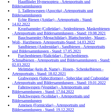
Hautflügler Hymenoptera - Artenportraits und
Bildersammlungen
1. Taillenwespen (Apocrita) -Artenportraits und
Bildersammlungen
Echte Bienen (Apidae) - Artenportraits - Stand:
14.02.2022
Kropfsammler (Colletidae) - Seidenbienen, Maskenbienen
- Artenportraits und Bildersammlungen - Stand: 19.08.2021
Bauchsammler (Megachilidae)- Blattschneider-, Mauer-,
Woll-, Harzbienen- Artenportraits-Stand: 14.03.2022
Sandbienen (Andrenidae) - Sandbienen - Artenportraits
und Bildersammlungen - Stand: 17.05.2021
Furchenbienen (Halictidae) - Furchenbienen,
Schmalbienen - Artenportraits und Bildersammlungen - Stand:
02.03.2022
Melittidae (kein dt. Name) - Hosen-, Schenkelbienen -
Artenportraits - Stand: 18.02.2021
Grabwespen (Spheciformes) - Sphecidae und Crabonidae
- Artenportraits und Bildersammlungen - Stand: 19.01.2022
Faltenwespen (Vespidae) - Artenportraits und
Bildersammlungen - Stand: 17.04.2022
Dolchwespen (Scoliidae) - Artenportraits und
Bildersammlungen
Ameisen (Formicidae) - Artenportraits und
Bildersammlungen - Stand: 19.12.2022