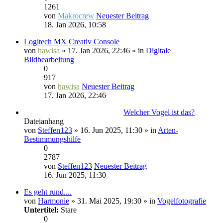
1261
von
Makrocrew
Neuester Beitrag
18. Jan 2026, 10:58
Logitech MX Creativ Console
von
hawisa
» 17. Jan 2026, 22:46 » in
Digitale
Bildbearbeitung
0
917
von
hawisa
Neuester Beitrag
17. Jan 2026, 22:46
Welcher Vogel ist das?
Dateianhang
von
Steffen123
» 16. Jun 2025, 11:30 » in
Arten-
Bestimmungshilfe
0
2787
von
Steffen123
Neuester Beitrag
16. Jun 2025, 11:30
Es geht rund....
von
Harmonie
» 31. Mai 2025, 19:30 » in
Vogelfotografie
Untertitel:
Stare
0