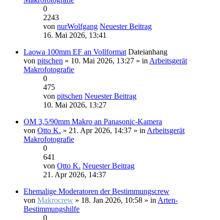
0
2243
von
nurWolfgang
Neuester Beitrag
16. Mai 2026, 13:41
Laowa 100mm EF an Vollformat
Dateianhang
von
pitschen
» 10. Mai 2026, 13:27 » in
Arbeitsgerät
Makrofotografie
0
475
von
pitschen
Neuester Beitrag
10. Mai 2026, 13:27
OM 3,5/90mm Makro an Panasonic-Kamera
von
Otto K.
» 21. Apr 2026, 14:37 » in
Arbeitsgerät
Makrofotografie
0
641
von
Otto K.
Neuester Beitrag
21. Apr 2026, 14:37
Ehemalige Moderatoren der Bestimmungscrew
von
Makrocrew
» 18. Jan 2026, 10:58 » in
Arten-
Bestimmungshilfe
0