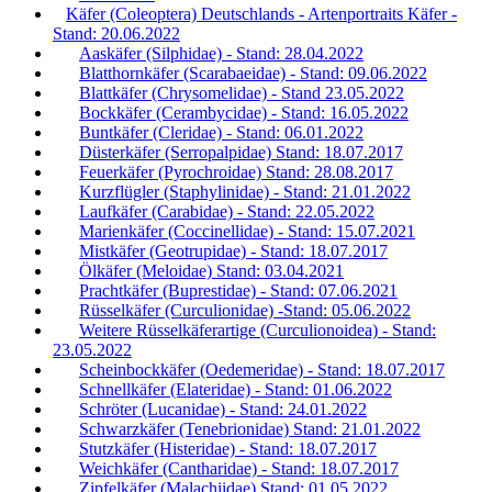
Käfer (Coleoptera) Deutschlands - Artenportraits Käfer -
Stand: 20.06.2022
Aaskäfer (Silphidae) - Stand: 28.04.2022
Blatthornkäfer (Scarabaeidae) - Stand: 09.06.2022
Blattkäfer (Chrysomelidae) - Stand 23.05.2022
Bockkäfer (Cerambycidae) - Stand: 16.05.2022
Buntkäfer (Cleridae) - Stand: 06.01.2022
Düsterkäfer (Serropalpidae) Stand: 18.07.2017
Feuerkäfer (Pyrochroidae) Stand: 28.08.2017
Kurzflügler (Staphylinidae) - Stand: 21.01.2022
Laufkäfer (Carabidae) - Stand: 22.05.2022
Marienkäfer (Coccinellidae) - Stand: 15.07.2021
Mistkäfer (Geotrupidae) - Stand: 18.07.2017
Ölkäfer (Meloidae) Stand: 03.04.2021
Prachtkäfer (Buprestidae) - Stand: 07.06.2021
Rüsselkäfer (Curculionidae) -Stand: 05.06.2022
Weitere Rüsselkäferartige (Curculionoidea) - Stand:
23.05.2022
Scheinbockkäfer (Oedemeridae) - Stand: 18.07.2017
Schnellkäfer (Elateridae) - Stand: 01.06.2022
Schröter (Lucanidae) - Stand: 24.01.2022
Schwarzkäfer (Tenebrionidae) Stand: 21.01.2022
Stutzkäfer (Histeridae) - Stand: 18.07.2017
Weichkäfer (Cantharidae) - Stand: 18.07.2017
Zipfelkäfer (Malachiidae) Stand: 01.05.2022