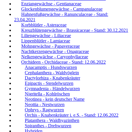
Enziangewächse - Gentianaceae
Glockenblumengewächse - Campanulaceae
Hahnenfußgewächse - Ranunculaceae - Stand:
23.04.2021
Korbblütler - Asteraceae
Kreuzblütengewächse - Brassicaceae - Stand: 30.12.2021
Liliengewächse - Liliaceae
Lippenblütler - Lamiaceae
Mohngewächse - Papaveraceae
Nachtkerzengewächse - Onagraceae
Nelkengewächse - Caryophyllaceae
Orchideen - Orchidaceae - Stand: 12.06.2022
Anacamptis - Hundswurzen
Cephalanthera - Waldvöglein
Dactylorhiza - Knabenkräuter
Epipactis - Stendelwurzen
Gymnadenia - Händelwurzen
Nigritella - Kohlröschen
Neotinea - kein deutscher Name
Neottia - Nestwurzen
Ophrys - Ragwurzen
Orchis - Knabenkräuter i. e.S. - Stand: 12.06.2022
Platanthera - Waldhyazinthen
Spiranthes - Drehwurzen
Hybriden