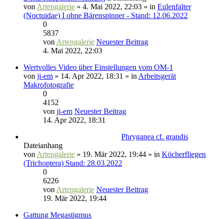
von
Artengalerie
» 4. Mai 2022, 22:03 » in
Eulenfalter
(Noctuidae) I ohne Bärenspinner - Stand: 12.06.2022
0
5837
von
Artengalerie
Neuester Beitrag
4. Mai 2022, 22:03
Wertvolles Video über Einstellungen vom OM-1
von
ji-em
» 14. Apr 2022, 18:31 » in
Arbeitsgerät
Makrofotografie
0
4152
von
ji-em
Neuester Beitrag
14. Apr 2022, 18:31
Phryganea cf. grandis
Dateianhang
von
Artengalerie
» 19. Mär 2022, 19:44 » in
Köcherfliegen
(Trichoptera) Stand: 28.03.2022
0
6226
von
Artengalerie
Neuester Beitrag
19. Mär 2022, 19:44
Gattung Megastigmus