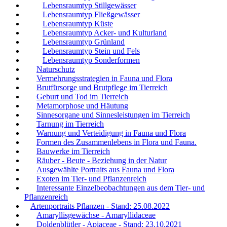
Lebensraumtyp Stillgewässer
Lebensraumtyp Fließgewässer
Lebensraumtyp Küste
Lebensraumtyp Acker- und Kulturland
Lebensraumtyp Grünland
Lebensraumtyp Stein und Fels
Lebensraumtyp Sonderformen
Naturschutz
Vermehrungsstrategien in Fauna und Flora
Brutfürsorge und Brutpflege im Tierreich
Geburt und Tod im Tierreich
Metamorphose und Häutung
Sinnesorgane und Sinnesleistungen im Tierreich
Tarnung im Tierreich
Warnung und Verteidigung in Fauna und Flora
Formen des Zusammenlebens in Flora und Fauna.
Bauwerke im Tierreich
Räuber - Beute - Beziehung in der Natur
Ausgewählte Portraits aus Fauna und Flora
Exoten im Tier- und Pflanzenreich
Interessante Einzelbeobachtungen aus dem Tier- und
Pflanzenreich
Artenportraits Pflanzen - Stand: 25.08.2022
Amaryllisgewächse - Amaryllidaceae
Doldenblütler - Apiaceae - Stand: 23.10.2021