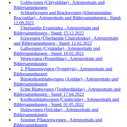
Goldwespen (Chrysididae) - Artenportraits und
Bildersammlungen
Schlupfwespen und Brackwespen (Ichneumonidae,
Braconidae) - Artenportraits und Bildersammlungen - Stand:
12.09.2021
Überfamilie Evanioidea - Artenportraits und
Bildersammlungen - Stand: 15.12.2022
Erzwespen (Überfamilie Chalcidoidea) - Artenportraits
und Bildersammlungen - Stand: 12.02.2022
Gallwespen (Cynipidae) - Artenportraits und
Bildersammlungen - Stand: 10.02.2021
Wegwespen (Pompilidae) - Artenportraits und
Bildersammlungen
2. Pflanzenwespen (Symphyta) - Artenportraits und
Bildersammlungen
Bürstenhornblattwespen (Argidae) - Artenportraits und
Bildersammlungen
Echte Blattwespen (Tenthredinidae) - Artenportraits und
Bildersammlungen - Stand: 17.04.2022
Keulhornblattwespen (Cimbicidae) - Artenportraits und
Bildersammlungen - Stand: 01.05.2022
Holzwespen (Siricidae) - Artenportraits und
Bildersammlungen
Sonstige Pflanzenwespen - Artenportraits und
Bildersammlungen