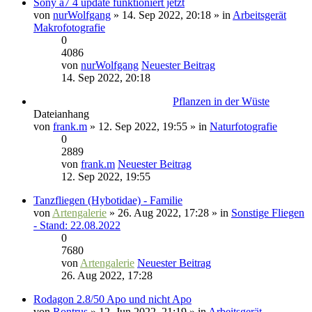
Sony a7 4 update funktioniert jetzt
von
nurWolfgang
» 14. Sep 2022, 20:18 » in
Arbeitsgerät
Makrofotografie
0
4086
von
nurWolfgang
Neuester Beitrag
14. Sep 2022, 20:18
Pflanzen in der Wüste
Dateianhang
von
frank.m
» 12. Sep 2022, 19:55 » in
Naturfotografie
0
2889
von
frank.m
Neuester Beitrag
12. Sep 2022, 19:55
Tanzfliegen (Hybotidae) - Familie
von
Artengalerie
» 26. Aug 2022, 17:28 » in
Sonstige Fliegen
- Stand: 22.08.2022
0
7680
von
Artengalerie
Neuester Beitrag
26. Aug 2022, 17:28
Rodagon 2.8/50 Apo und nicht Apo
von
Rontrus
» 12. Jun 2022, 21:19 » in
Arbeitsgerät