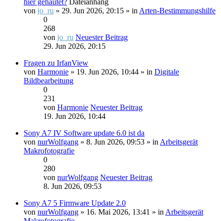
hier gehäutet?
Dateianhang
von
jo_ru
» 29. Jun 2026, 20:15 » in
Arten-Bestimmungshilfe
0
268
von
jo_ru
Neuester Beitrag
29. Jun 2026, 20:15
Fragen zu IrfanView
von
Harmonie
» 19. Jun 2026, 10:44 » in
Digitale
Bildbearbeitung
0
231
von
Harmonie
Neuester Beitrag
19. Jun 2026, 10:44
Sony A7 IV Software update 6.0 ist da
von
nurWolfgang
» 8. Jun 2026, 09:53 » in
Arbeitsgerät
Makrofotografie
0
280
von
nurWolfgang
Neuester Beitrag
8. Jun 2026, 09:53
Sony A7 5 Firmware Update 2.0
von
nurWolfgang
» 16. Mai 2026, 13:41 » in
Arbeitsgerät
Makrofotografie