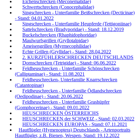
Eichenschrecken (Meconematidae)
Schwertschrecken (Conocephalidae)
Singschrecken - Unterfamilie Beißschrecken (Decticinae)
- Stand: 04.01.2022
Singschrecken - Unterfamilie Heupferde (Tettigoniinae)
Sattelschrecken (Bradyporidae) - Stand: 18.12.2019
Buckelschrecken (Rhaphidophoridae)
Maulwurfsgrillen (Gryllotalpidae)
Ameisengrillen (Myrmecophilidae)
Echte Grillen (Gryllidae) - Stand: 28.04.2022
2. KURZFÜHLERSCHRECKEN DEUTSCHLANDS
Dornschrecken (Tetrigidae) - Stand: 06.06.2022
Feldheuschrecken - Unterfamilie Schönschrecken
(Calliptaminae) - Stand: 11.08.2021
Feldheuschrecken- Unterfamilie Knarrschrecken
(Catantopinae)
Feldheuschrecken - Unterfamilie Ödlandschrecken
(Oedipodinae) - Stand: 20.06.2022
Feldheuschrecken - Unterfamilie Grashüpfer
(Gomphocerinae) - Stand: 09.01.2022
HEUSCHRECKEN ÖSTERREICHS
HEUSCHRECKEN der SCHWEIZ - Stand: 02.03.2022
HEUSCHRECKEN EUROPAS - Stand: 07.11.2021
Hautflügler (Hymenoptera) Deutschlands - Artenportraits
Hautflügler, z.B. Bienen, Wespen- Stand: 19.12.2022