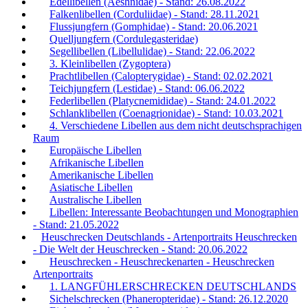
Edellibellen (Aeshnidae) - Stand: 26.08.2022
Falkenlibellen (Corduliidae) - Stand: 28.11.2021
Flussjungfern (Gomphidae) - Stand: 20.06.2021
Quelljungfern (Cordulegasteridae)
Segellibellen (Libellulidae) - Stand: 22.06.2022
3. Kleinlibellen (Zygoptera)
Prachtlibellen (Calopterygidae) - Stand: 02.02.2021
Teichjungfern (Lestidae) - Stand: 06.06.2022
Federlibellen (Platycnemididae) - Stand: 24.01.2022
Schlanklibellen (Coenagrionidae) - Stand: 10.03.2021
4. Verschiedene Libellen aus dem nicht deutschsprachigen
Raum
Europäische Libellen
Afrikanische Libellen
Amerikanische Libellen
Asiatische Libellen
Australische Libellen
Libellen: Interessante Beobachtungen und Monographien
- Stand: 21.05.2022
Heuschrecken Deutschlands - Artenportraits Heuschrecken
- Die Welt der Heuschrecken - Stand: 20.06.2022
Heuschrecken - Heuschreckenarten - Heuschrecken
Artenportraits
1. LANGFÜHLERSCHRECKEN DEUTSCHLANDS
Sichelschrecken (Phaneropteridae) - Stand: 26.12.2020