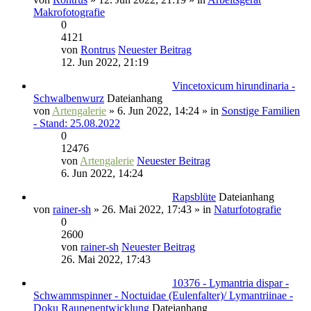
Makrofotografie
0
4121
von
Rontrus
Neuester Beitrag
12. Jun 2022, 21:19
Vincetoxicum hirundinaria -
Schwalbenwurz
Dateianhang
von
Artengalerie
» 6. Jun 2022, 14:24 » in
Sonstige Familien
- Stand: 25.08.2022
0
12476
von
Artengalerie
Neuester Beitrag
6. Jun 2022, 14:24
Rapsblüte
Dateianhang
von
rainer-sh
» 26. Mai 2022, 17:43 » in
Naturfotografie
0
2600
von
rainer-sh
Neuester Beitrag
26. Mai 2022, 17:43
10376 - Lymantria dispar -
Schwammspinner - Noctuidae (Eulenfalter)/ Lymantriinae -
Doku Raupenentwicklung
Dateianhang