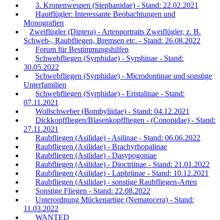
3. Kronenwespen (Stephanidae) - Stand: 22.02.2021
Hautflügler: Interessante Beobachtungen und
Monografien
Zweiflügler (Diptera) - Artenportraits Zweiflügler, z. B.
Schweb-, Raubfliegen, Bremsen etc. - Stand: 26.08.2022
Forum für Bestimmungshilfen
Schwebfliegen (Syrphidae) - Syrphinae - Stand:
30.05.2022
Schwebfliegen (Syrphidae) - Microdontinae und sonstige
Unterfamilien
Schwebfliegen (Syrphidae) - Eristalinae - Stand:
07.11.2021
Wollschweber (Bombyliidae) - Stand: 04.12.2021
Dickkopffliegen/Blasenkopffliegen - (Conopidae) - Stand:
27.11.2021
Raubfliegen (Asilidae) - Asilinae - Stand: 06.06.2022
Raubfliegen (Asilidae) - Brachyrhopalinae
Raubfliegen (Asilidae) - Dasypogoniae
Raubfliegen (Asilidae) - Dioctriinae - Stand: 21.01.2022
Raubfliegen (Asilidae) - Laphriinae - Stand: 10.12.2021
Raubfliegen (Asilidae) - sonstige Raubfliegen-Arten
Sonstige Fliegen - Stand: 22.08.2022
Unterordnung Mückenartige (Nematocera) - Stand:
11.03.2022
WANTED