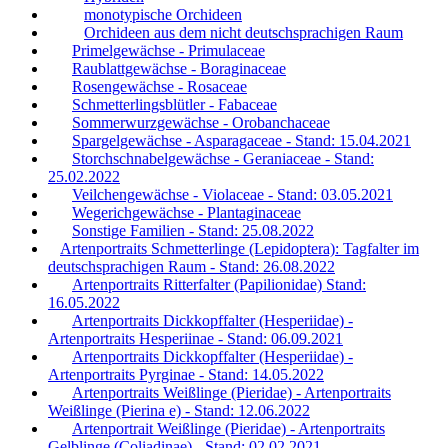
monotypische Orchideen
Orchideen aus dem nicht deutschsprachigen Raum
Primelgewächse - Primulaceae
Raublattgewächse - Boraginaceae
Rosengewächse - Rosaceae
Schmetterlingsblütler - Fabaceae
Sommerwurzgewächse - Orobanchaceae
Spargelgewächse - Asparagaceae - Stand: 15.04.2021
Storchschnabelgewächse - Geraniaceae - Stand:
25.02.2022
Veilchengewächse - Violaceae - Stand: 03.05.2021
Wegerichgewächse - Plantaginaceae
Sonstige Familien - Stand: 25.08.2022
Artenportraits Schmetterlinge (Lepidoptera): Tagfalter im
deutschsprachigen Raum - Stand: 26.08.2022
Artenportraits Ritterfalter (Papilionidae) Stand:
16.05.2022
Artenportraits Dickkopffalter (Hesperiidae) -
Artenportraits Hesperiinae - Stand: 06.09.2021
Artenportraits Dickkopffalter (Hesperiidae) -
Artenportraits Pyrginae - Stand: 14.05.2022
Artenportraits Weißlinge (Pieridae) - Artenportraits
Weißlinge (Pierina e) - Stand: 12.06.2022
Artenportrait Weißlinge (Pieridae) - Artenportraits
Gelblinge (Coliadinae) - Stand: 02.02.2021