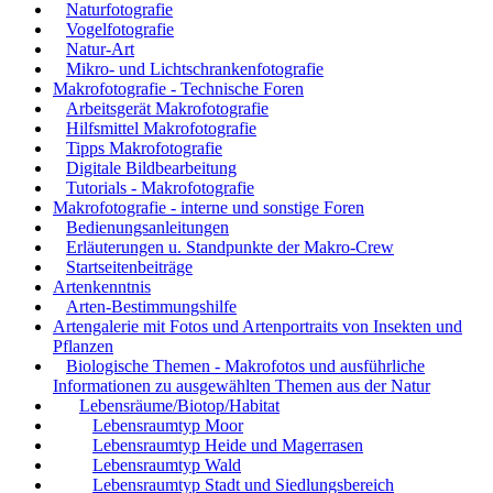
Naturfotografie
Vogelfotografie
Natur-Art
Mikro- und Lichtschrankenfotografie
Makrofotografie - Technische Foren
Arbeitsgerät Makrofotografie
Hilfsmittel Makrofotografie
Tipps Makrofotografie
Digitale Bildbearbeitung
Tutorials - Makrofotografie
Makrofotografie - interne und sonstige Foren
Bedienungsanleitungen
Erläuterungen u. Standpunkte der Makro-Crew
Startseitenbeiträge
Artenkenntnis
Arten-Bestimmungshilfe
Artengalerie mit Fotos und Artenportraits von Insekten und
Pflanzen
Biologische Themen - Makrofotos und ausführliche
Informationen zu ausgewählten Themen aus der Natur
Lebensräume/Biotop/Habitat
Lebensraumtyp Moor
Lebensraumtyp Heide und Magerrasen
Lebensraumtyp Wald
Lebensraumtyp Stadt und Siedlungsbereich