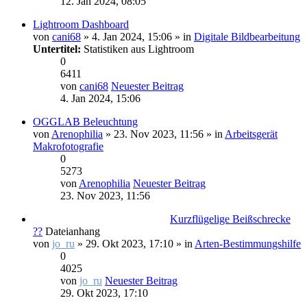
12. Jan 2024, 08:05
Lightroom Dashboard
von
cani68
» 4. Jan 2024, 15:06 » in
Digitale Bildbearbeitung
Untertitel:
Statistiken aus Lightroom
0
6411
von
cani68
Neuester Beitrag
4. Jan 2024, 15:06
OGGLAB Beleuchtung
von
Arenophilia
» 23. Nov 2023, 11:56 » in
Arbeitsgerät
Makrofotografie
0
5273
von
Arenophilia
Neuester Beitrag
23. Nov 2023, 11:56
Kurzflügelige Beißschrecke
??
Dateianhang
von
jo_ru
» 29. Okt 2023, 17:10 » in
Arten-Bestimmungshilfe
0
4025
von
jo_ru
Neuester Beitrag
29. Okt 2023, 17:10