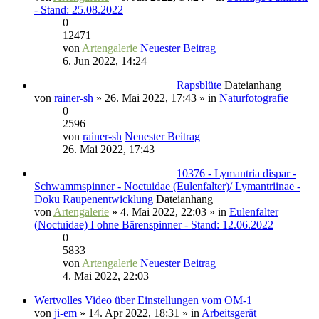
- Stand: 25.08.2022
0
12471
von
Artengalerie
Neuester Beitrag
6. Jun 2022, 14:24
Rapsblüte
Dateianhang
von
rainer-sh
» 26. Mai 2022, 17:43 » in
Naturfotografie
0
2596
von
rainer-sh
Neuester Beitrag
26. Mai 2022, 17:43
10376 - Lymantria dispar -
Schwammspinner - Noctuidae (Eulenfalter)/ Lymantriinae -
Doku Raupenentwicklung
Dateianhang
von
Artengalerie
» 4. Mai 2022, 22:03 » in
Eulenfalter
(Noctuidae) I ohne Bärenspinner - Stand: 12.06.2022
0
5833
von
Artengalerie
Neuester Beitrag
4. Mai 2022, 22:03
Wertvolles Video über Einstellungen vom OM-1
von
ji-em
» 14. Apr 2022, 18:31 » in
Arbeitsgerät