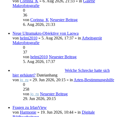
von
Corinna_K
» 6. Aug 2026, 21:33 » in
Galerie
Makrofotografie
0
36
von
Corinna_K
Neuester Beitrag
6. Aug 2026, 21:33
Neue Ultramakro-Objektive von Laowa
von
helmi2010
» 5. Aug 2026, 17:37 » in
Arbeitsgerät
Makrofotografie
0
37
von
helmi2010
Neuester Beitrag
5. Aug 2026, 17:37
Welche Schrecke hatte sich
hier gehäutet?
Dateianhang
von
jo_ru
» 29. Jun 2026, 20:15 » in
Arten-Bestimmungshilfe
0
258
von
jo_ru
Neuester Beitrag
29. Jun 2026, 20:15
Fragen zu IrfanView
von
Harmonie
» 19. Jun 2026, 10:44 » in
Digitale
Bildbearbeitung