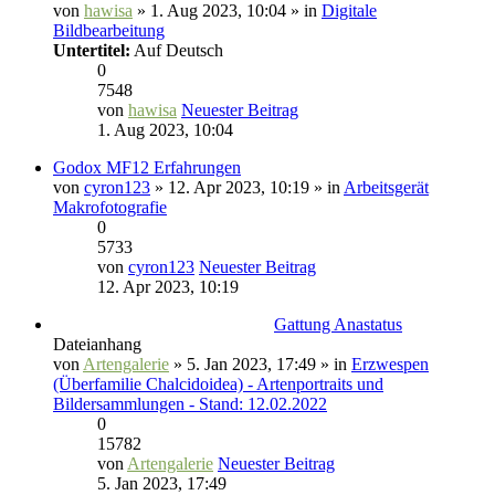
von
hawisa
» 1. Aug 2023, 10:04 » in
Digitale
Bildbearbeitung
Untertitel:
Auf Deutsch
0
7548
von
hawisa
Neuester Beitrag
1. Aug 2023, 10:04
Godox MF12 Erfahrungen
von
cyron123
» 12. Apr 2023, 10:19 » in
Arbeitsgerät
Makrofotografie
0
5733
von
cyron123
Neuester Beitrag
12. Apr 2023, 10:19
Gattung Anastatus
Dateianhang
von
Artengalerie
» 5. Jan 2023, 17:49 » in
Erzwespen
(Überfamilie Chalcidoidea) - Artenportraits und
Bildersammlungen - Stand: 12.02.2022
0
15782
von
Artengalerie
Neuester Beitrag
5. Jan 2023, 17:49