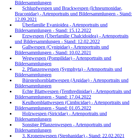
Bildersammlungen
Schlupfwespen und Brackwespen (Ichneumonidae,
Braconidae) - Artenportraits und Bildersammlungen - Stand:
12.09.2021
Überfamilie Evanioidea - Artenportraits und
Bildersammlungen - Stand: 15.12.2022
Erzwespen (Überfamilie Chalcidoidea) - Artenportraits
und Bildersammlungen - Stand: 12.02.2022
Gallwespen (Cynipidae) - Artenportraits und
Bildersammlungen - Stand: 10.02.2021
Wegwespen (Pompilidae) - Artenportraits und
Bildersammlungen
2. Pflanzenwespen (Symphyta) - Artenportraits und
Bildersammlungen
Bürstenhornblattwespen (Argidae) - Artenportraits und
Bildersammlungen
Echte Blattwespen (Tenthredinidae) - Artenportraits und
Bildersammlungen - Stand: 17.04.2022
Keulhornblattwespen (Cimbicidae) - Artenportraits und
Bildersammlungen - Stand: 01.05.2022
Holzwespen (Siricidae) - Artenportraits und
Bildersammlungen
Sonstige Pflanzenwespen - Artenportraits und
Bildersammlungen
3. Kronenwespen (Stephanidae) - Stand: 22.02.2021