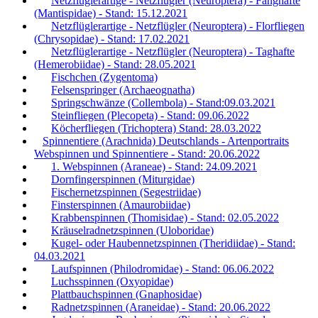
Netzflüglerartige - Netzflügler (Neuroptera) - Fanghafte
(Mantispidae) - Stand: 15.12.2021
Netzflüglerartige - Netzflügler (Neuroptera) - Florfliegen
(Chrysopidae) - Stand: 17.02.2021
Netzflüglerartige - Netzflügler (Neuroptera) - Taghafte
(Hemerobiidae) - Stand: 28.05.2021
Fischchen (Zygentoma)
Felsenspringer (Archaeognatha)
Springschwänze (Collembola) - Stand:09.03.2021
Steinfliegen (Plecopeta) - Stand: 09.06.2022
Köcherfliegen (Trichoptera) Stand: 28.03.2022
Spinnentiere (Arachnida) Deutschlands - Artenportraits
Webspinnen und Spinnentiere - Stand: 20.06.2022
1. Webspinnen (Araneae) - Stand: 24.09.2021
Dornfingerspinnen (Miturgidae)
Fischernetzspinnen (Segestriidae)
Finsterspinnen (Amaurobiidae)
Krabbenspinnen (Thomisidae) - Stand: 02.05.2022
Kräuselradnetzspinnen (Uloboridae)
Kugel- oder Haubennetzspinnen (Theridiidae) - Stand:
04.03.2021
Laufspinnen (Philodromidae) - Stand: 06.06.2022
Luchsspinnen (Oxyopidae)
Plattbauchspinnen (Gnaphosidae)
Radnetzspinnen (Araneidae) - Stand: 20.06.2022