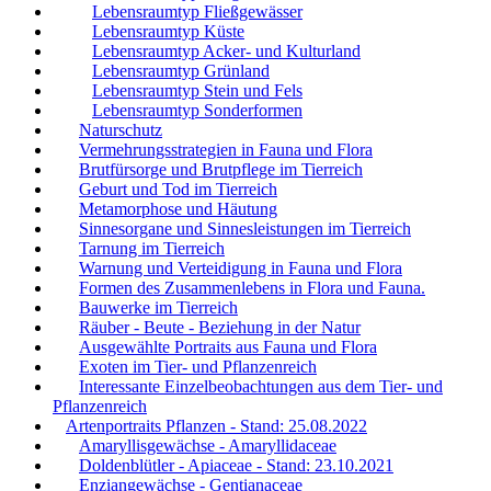
Lebensraumtyp Fließgewässer
Lebensraumtyp Küste
Lebensraumtyp Acker- und Kulturland
Lebensraumtyp Grünland
Lebensraumtyp Stein und Fels
Lebensraumtyp Sonderformen
Naturschutz
Vermehrungsstrategien in Fauna und Flora
Brutfürsorge und Brutpflege im Tierreich
Geburt und Tod im Tierreich
Metamorphose und Häutung
Sinnesorgane und Sinnesleistungen im Tierreich
Tarnung im Tierreich
Warnung und Verteidigung in Fauna und Flora
Formen des Zusammenlebens in Flora und Fauna.
Bauwerke im Tierreich
Räuber - Beute - Beziehung in der Natur
Ausgewählte Portraits aus Fauna und Flora
Exoten im Tier- und Pflanzenreich
Interessante Einzelbeobachtungen aus dem Tier- und
Pflanzenreich
Artenportraits Pflanzen - Stand: 25.08.2022
Amaryllisgewächse - Amaryllidaceae
Doldenblütler - Apiaceae - Stand: 23.10.2021
Enziangewächse - Gentianaceae