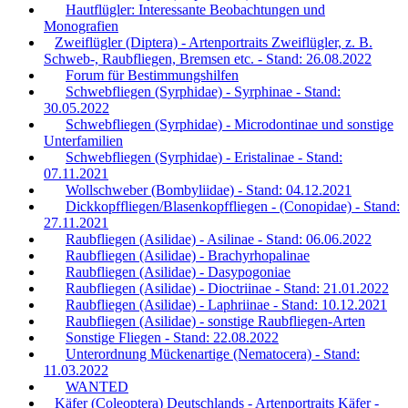
Hautflügler: Interessante Beobachtungen und
Monografien
Zweiflügler (Diptera) - Artenportraits Zweiflügler, z. B.
Schweb-, Raubfliegen, Bremsen etc. - Stand: 26.08.2022
Forum für Bestimmungshilfen
Schwebfliegen (Syrphidae) - Syrphinae - Stand:
30.05.2022
Schwebfliegen (Syrphidae) - Microdontinae und sonstige
Unterfamilien
Schwebfliegen (Syrphidae) - Eristalinae - Stand:
07.11.2021
Wollschweber (Bombyliidae) - Stand: 04.12.2021
Dickkopffliegen/Blasenkopffliegen - (Conopidae) - Stand:
27.11.2021
Raubfliegen (Asilidae) - Asilinae - Stand: 06.06.2022
Raubfliegen (Asilidae) - Brachyrhopalinae
Raubfliegen (Asilidae) - Dasypogoniae
Raubfliegen (Asilidae) - Dioctriinae - Stand: 21.01.2022
Raubfliegen (Asilidae) - Laphriinae - Stand: 10.12.2021
Raubfliegen (Asilidae) - sonstige Raubfliegen-Arten
Sonstige Fliegen - Stand: 22.08.2022
Unterordnung Mückenartige (Nematocera) - Stand:
11.03.2022
WANTED
Käfer (Coleoptera) Deutschlands - Artenportraits Käfer -