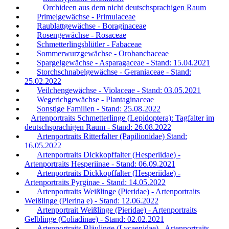
Orchideen aus dem nicht deutschsprachigen Raum
Primelgewächse - Primulaceae
Raublattgewächse - Boraginaceae
Rosengewächse - Rosaceae
Schmetterlingsblütler - Fabaceae
Sommerwurzgewächse - Orobanchaceae
Spargelgewächse - Asparagaceae - Stand: 15.04.2021
Storchschnabelgewächse - Geraniaceae - Stand:
25.02.2022
Veilchengewächse - Violaceae - Stand: 03.05.2021
Wegerichgewächse - Plantaginaceae
Sonstige Familien - Stand: 25.08.2022
Artenportraits Schmetterlinge (Lepidoptera): Tagfalter im
deutschsprachigen Raum - Stand: 26.08.2022
Artenportraits Ritterfalter (Papilionidae) Stand:
16.05.2022
Artenportraits Dickkopffalter (Hesperiidae) -
Artenportraits Hesperiinae - Stand: 06.09.2021
Artenportraits Dickkopffalter (Hesperiidae) -
Artenportraits Pyrginae - Stand: 14.05.2022
Artenportraits Weißlinge (Pieridae) - Artenportraits
Weißlinge (Pierina e) - Stand: 12.06.2022
Artenportrait Weißlinge (Pieridae) - Artenportraits
Gelblinge (Coliadinae) - Stand: 02.02.2021
Artenportraits Bläulinge (Lycaenidae) - Artenportraits