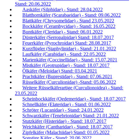
Stand: 20.06.2022
Aaskäfer (Silphidae) - Stand: 28.04.2022
Blatthornkäfer (Scarabaeidae) - Stand: 09.06.2022
Blattkäfer (Chrysomelidae) - Stand 23.05.2022
Bockkäfer (Cerambycidae) - Stand: 16.05.2022
Buntkäfer (Cleridae) - Stand: 06.01.2022
Düsterkäfer (Serropalpidae) Stand: 18.07.2017
Feuerkäfer (Pyrochroidae) Stand: 28.08.2017
Kurzflügler (Staphylinidae) - Stand: 21.01.2022
Laufkäfer (Carabidae) - Stand: 22.05.2022
Marienkäfer (Coccinellidae) - Stand: 15.07.2021
Mistkäfer (Geotrupidae) - Stand: 18.07.2017
Ölkäfer (Meloidae) Stand: 03.04.2021
Prachtkäfer (Buprestidae) - Stand: 07.06.2021
Rüsselkäfer (Curculionidae) -Stand: 05.06.2022
Weitere Rüsselkäferartige (Curculionoidea) - Stand:
23.05.2022
Scheinbockkäfer (Oedemeridae) - Stand: 18.07.2017
Schnellkäfer (Elateridae) - Stand: 01.06.2022
Schröter (Lucanidae) - Stand: 24.01.2022
Schwarzkäfer (Tenebrionidae) Stand: 21.01.2022
Stutzkäfer (Histeridae) - Stand: 18.07.2017
Weichkäfer (Cantharidae) - Stand: 18.07.2017
Zipfelkäfer (Malachiidae) Stand: 01.05.2022
Sonstige Käfer - Stand: 20.06.2022