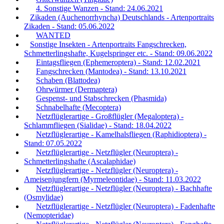
4. Sonstige Wanzen - Stand: 24.06.2021
Zikaden (Auchenorrhyncha) Deutschlands - Artenportraits
Zikaden - Stand: 05.06.2022
WANTED
Sonstige Insekten - Artenportraits Fangschrecken,
Schmetterlingshafte, Kugelspringer etc. - Stand: 09.06.2022
Eintagsfliegen (Ephemeroptera) - Stand: 12.02.2021
Fangschrecken (Mantodea) - Stand: 13.10.2021
Schaben (Blattodea)
Ohrwürmer (Dermaptera)
Gespenst- und Stabschrecken (Phasmida)
Schnabelhafte (Mecoptera)
Netzflüglerartige - Großflügler (Megaloptera) -
Schlammfliegen (Sialidae) - Stand: 18.04.2022
Netzflüglerartige - Kamelhalsfliegen (Raphidioptera) -
Stand: 07.05.2022
Netzflüglerartige - Netzflügler (Neuroptera) -
Schmetterlingshafte (Ascalaphidae)
Netzflüglerartige - Netzflügler (Neuroptera) -
Ameisenjungfern (Myrmeleontidae) - Stand: 11.03.2022
Netzflüglerartige - Netzflügler (Neuroptera) - Bachhafte
(Osmylidae)
Netzflüglerartige - Netzflügler (Neuroptera) - Fadenhafte
(Nemopteridae)