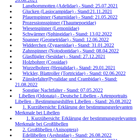
26.08.2021
Langhornmotten (Adelidae) - Stand: 25.07.2021
Glucken (Lasiocampidae) - Stand:21.11.2021
Pfauenspinner (Saturniidae) - Stand: 21.05.2022
Prozessionsspinner (Thaumepoeidae)
Wiesenspinner (Lemoniidae)
Schwärmer (Sphingidae) - Stand: 13.02.2022
Spanner (Geometridae) - Stand: 12.06.2022
Widderchen (Zygaenidae) - Stand: 31.01.2022
Zahnspinner (Notodontidae) - Stand: 08.04.2022
Glasflügler (Sesiidae) - Stand: 27.12.2021
Holzbohrer (Cossidae)
Wurzelbohrer (Hepialidae) - Stand: 29.01.2021
Wickler, Blattroller (Tortricidae) - Stand: 02.06.2022
Zünslerfalter(Pyralidae und Crambidae) - Stand:
21.08.2022
Sonstige Nachtfalter - Stand: 07.05.2022
Libellen (Odonata) - Deutsche Libellen - Artenportraits
Libellen - Bestimmungshilfen Libellen - Stand: 26.08.2022
1. Kurzübersicht: Erklärung der bestimmungsrelevanten
Merkmale bei Libellen
1. Kurzübersicht: Erklärung der bestimmungsrelevanten
Merkmale bei Großlibellen
2. Großlibellen (Anisoptera)
Edellibellen (Aeshnidae) - Stand: 26.08.2022