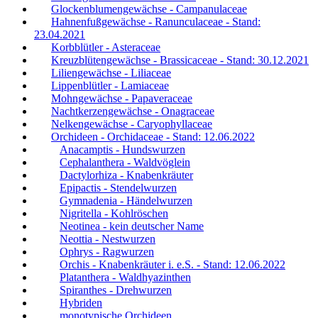
Glockenblumengewächse - Campanulaceae
Hahnenfußgewächse - Ranunculaceae - Stand:
23.04.2021
Korbblütler - Asteraceae
Kreuzblütengewächse - Brassicaceae - Stand: 30.12.2021
Liliengewächse - Liliaceae
Lippenblütler - Lamiaceae
Mohngewächse - Papaveraceae
Nachtkerzengewächse - Onagraceae
Nelkengewächse - Caryophyllaceae
Orchideen - Orchidaceae - Stand: 12.06.2022
Anacamptis - Hundswurzen
Cephalanthera - Waldvöglein
Dactylorhiza - Knabenkräuter
Epipactis - Stendelwurzen
Gymnadenia - Händelwurzen
Nigritella - Kohlröschen
Neotinea - kein deutscher Name
Neottia - Nestwurzen
Ophrys - Ragwurzen
Orchis - Knabenkräuter i. e.S. - Stand: 12.06.2022
Platanthera - Waldhyazinthen
Spiranthes - Drehwurzen
Hybriden
monotypische Orchideen