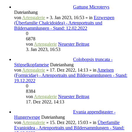
Gattung Microterys
Dateianhang
von
Artengalerie
» 3. Jan 2023, 16:53 » in
Erzwespen
(Überfamilie Chalcidoidea) - Artenportraits und
Bildersammlungen - Stand: 12.02.2022
0
6878
von
Artengalerie
Neuester Beitrag
3. Jan 2023, 16:53
Colobopsis truncata -
Stöpselkopfameise
Dateianhang
von
Artengalerie
» 17. Dez 2022, 14:13 » in
Ameisen
(Formicidae) - Artenportraits und Bildersammlungen - Stand:
19.12.2022
0
8384
von
Artengalerie
Neuester Beitrag
17. Dez 2022, 14:13
Evania appendigaster -
Hungerwespe
Dateianhang
von
Artengalerie
» 15. Dez 2022, 15:03 » in
Überfamilie
Evanioidea - Artenportraits und Bildersammlungen - Stand: