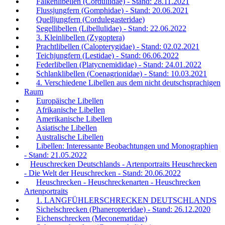
Falkenlibellen (Corduliidae) - Stand: 28.11.2021
Flussjungfern (Gomphidae) - Stand: 20.06.2021
Quelljungfern (Cordulegasteridae)
Segellibellen (Libellulidae) - Stand: 22.06.2022
3. Kleinlibellen (Zygoptera)
Prachtlibellen (Calopterygidae) - Stand: 02.02.2021
Teichjungfern (Lestidae) - Stand: 06.06.2022
Federlibellen (Platycnemididae) - Stand: 24.01.2022
Schlanklibellen (Coenagrionidae) - Stand: 10.03.2021
4. Verschiedene Libellen aus dem nicht deutschsprachigen
Raum
Europäische Libellen
Afrikanische Libellen
Amerikanische Libellen
Asiatische Libellen
Australische Libellen
Libellen: Interessante Beobachtungen und Monographien
- Stand: 21.05.2022
Heuschrecken Deutschlands - Artenportraits Heuschrecken
- Die Welt der Heuschrecken - Stand: 20.06.2022
Heuschrecken - Heuschreckenarten - Heuschrecken
Artenportraits
1. LANGFÜHLERSCHRECKEN DEUTSCHLANDS
Sichelschrecken (Phaneropteridae) - Stand: 26.12.2020
Eichenschrecken (Meconematidae)