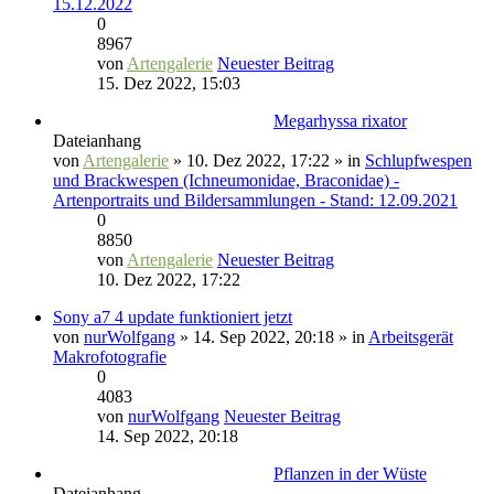
15.12.2022
0
8967
von
Artengalerie
Neuester Beitrag
15. Dez 2022, 15:03
Megarhyssa rixator
Dateianhang
von
Artengalerie
» 10. Dez 2022, 17:22 » in
Schlupfwespen
und Brackwespen (Ichneumonidae, Braconidae) -
Artenportraits und Bildersammlungen - Stand: 12.09.2021
0
8850
von
Artengalerie
Neuester Beitrag
10. Dez 2022, 17:22
Sony a7 4 update funktioniert jetzt
von
nurWolfgang
» 14. Sep 2022, 20:18 » in
Arbeitsgerät
Makrofotografie
0
4083
von
nurWolfgang
Neuester Beitrag
14. Sep 2022, 20:18
Pflanzen in der Wüste
Dateianhang