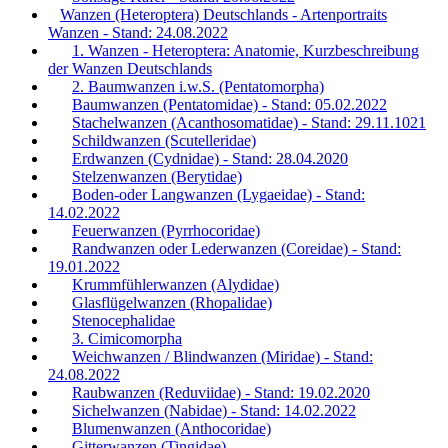
Wanzen (Heteroptera) Deutschlands - Artenportraits
Wanzen - Stand: 24.08.2022
1. Wanzen - Heteroptera: Anatomie, Kurzbeschreibung
der Wanzen Deutschlands
2. Baumwanzen i.w.S. (Pentatomorpha)
Baumwanzen (Pentatomidae) - Stand: 05.02.2022
Stachelwanzen (Acanthosomatidae) - Stand: 29.11.1021
Schildwanzen (Scutelleridae)
Erdwanzen (Cydnidae) - Stand: 28.04.2020
Stelzenwanzen (Berytidae)
Boden-oder Langwanzen (Lygaeidae) - Stand:
14.02.2022
Feuerwanzen (Pyrrhocoridae)
Randwanzen oder Lederwanzen (Coreidae) - Stand:
19.01.2022
Krummfühlerwanzen (Alydidae)
Glasflügelwanzen (Rhopalidae)
Stenocephalidae
3. Cimicomorpha
Weichwanzen / Blindwanzen (Miridae) - Stand:
24.08.2022
Raubwanzen (Reduviidae) - Stand: 19.02.2020
Sichelwanzen (Nabidae) - Stand: 14.02.2022
Blumenwanzen (Anthocoridae)
Gitterwanzen (Tingidae)