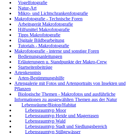
Vogelfotografie
Natur-Art
Mikro- und Lichtschrankenfotografie
Makrofotografie - Technische Foren
Arbeitsgerät Makrofotografie
Hilfsmittel Makrofotografie
Tipps Makrofotografie
Digitale Bildbearbeitung
Tutorials - Makrofotografie
Makrofotografie - interne und sonstige Foren
Bedienungsanleitungen
Erläuterungen u. Standpunkte der Makro-Crew
Startseitenbeiträge
Artenkenntnis
Arten-Bestimmungshilfe
Artengalerie mit Fotos und Artenportraits von Insekten und
Pflanzen
Biologische Themen - Makrofotos und ausführliche
Informationen zu ausgewählten Themen aus der Natur
Lebensräume/Biotop/Habitat
Lebensraumtyp Moor
Lebensraumtyp Heide und Magerrasen
Lebensraumtyp Wald
Lebensraumtyp Stadt und Siedlungsbereich
Lebensraumtyp Stillgewässer