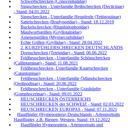
Schwertschrecken (Conocephalidae)
Singschrecken - Unterfamilie Beißschrecken (Decticinae)
- Stand: 04.01.2022
Singschrecken - Unterfamilie Heupferde (Tettigoniinae)
Sattelschrecken (Bradyporidae) - Stand: 18.12.2019
Buckelschrecken (Rhaphidophoridae)
Maulwurfsgrillen (Gryllotalpidae)
Ameisengrillen (Myrmecophilidae)
Echte Grillen (Gryllidae) - Stand: 28.04.2022
2. KURZFÜHLERSCHRECKEN DEUTSCHLANDS
Dornschrecken (Tetrigidae) - Stand: 06.06.2022
Feldheuschrecken - Unterfamilie Schönschrecken
(Calliptaminae) - Stand: 11.08.2021
Feldheuschrecken- Unterfamilie Knarrschrecken
(Catantopinae)
Feldheuschrecken - Unterfamilie Ödlandschrecken
(Oedipodinae) - Stand: 20.06.2022
Feldheuschrecken - Unterfamilie Grashüpfer
(Gomphocerinae) - Stand: 09.01.2022
HEUSCHRECKEN ÖSTERREICHS
HEUSCHRECKEN der SCHWEIZ - Stand: 02.03.2022
HEUSCHRECKEN EUROPAS - Stand: 07.11.2021
Hautflügler (Hymenoptera) Deutschlands - Artenportraits
Hautflügler, z.B. Bienen, Wespen- Stand: 19.12.2022
Hautflügler Hymenoptera - Artenportraits und