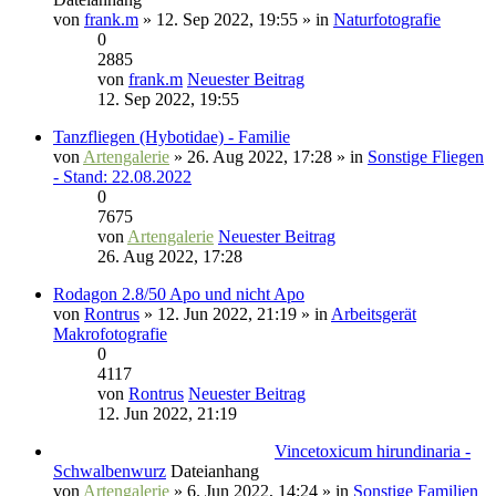
von
frank.m
» 12. Sep 2022, 19:55 » in
Naturfotografie
0
2885
von
frank.m
Neuester Beitrag
12. Sep 2022, 19:55
Tanzfliegen (Hybotidae) - Familie
von
Artengalerie
» 26. Aug 2022, 17:28 » in
Sonstige Fliegen
- Stand: 22.08.2022
0
7675
von
Artengalerie
Neuester Beitrag
26. Aug 2022, 17:28
Rodagon 2.8/50 Apo und nicht Apo
von
Rontrus
» 12. Jun 2022, 21:19 » in
Arbeitsgerät
Makrofotografie
0
4117
von
Rontrus
Neuester Beitrag
12. Jun 2022, 21:19
Vincetoxicum hirundinaria -
Schwalbenwurz
Dateianhang
von
Artengalerie
» 6. Jun 2022, 14:24 » in
Sonstige Familien