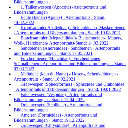
Bildersammlungen
1. Taillenwespen (Apocrita) -Artenportraits und
Bildersammlungen
Echte Bienen (Apidae) - Artenportraits - Stand:
14.02.2022
Kropfsammler (Colletidae) - Seidenbienen, Maskenbienen
- Artenportraits und Bildersammlungen - Stand: 19.08.2021
Bauchsammler (Megachilidae)- Blattschneider-, Mauer-,
Woll-, Harzbienen- Artenportraits-Stand: 14.03.2022
Sandbienen (Andrenidae) - Sandbienen - Artenportraits
und Bildersammlungen - Stand: 17.05.2021
Furchenbienen (Halictidae) - Furchenbienen,
Schmalbienen - Artenportraits und Bildersammlungen - Stand:
02.03.2022
Melittidae (kein dt. Name) - Hosen-, Schenkelbienen -
Artenportraits - Stand: 18.02.2021
Grabwespen (Spheciformes) - Sphecidae und Crabonidae
- Artenportraits und Bildersammlungen - Stand: 19.01.2022
Faltenwespen (Vespidae) - Artenportraits und
Bildersammlungen - Stand: 17.04.2022
Dolchwespen (Scoliidae) - Artenportraits und
Bildersammlungen
Ameisen (Formicidae) - Artenportraits und
Bildersammlungen - Stand: 19.12.2022
Goldwespen (Chrysididae) - Artenportraits und