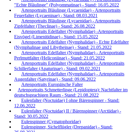
"Echte Bläulinge" (Polyommatinae) - Stand: 16.05.2022
Artenportraits Bläulinge (Lycaenidae) - Artenportraits
Feuerfalter (Lycaeninae) - Stand: 08.03.2021
Artenportraits Bläulinge (Lycaenidae) - Artenportraits
Zipfelfalter (Theclinae) - Stand: 26.08.2022
Artenportraits Edelfalter (Nymphalidae) -Artenportraits
Eisvögel (Limenitidinae) - Stand: 15.05.2022
Artenportraits Edelfalter (Nymphalidae) - Echte Edelfalter
(Nymphalinae und Libytheinae) - Stand: 21.05.2022
Artenportraits Edelfalter (Nymphalidae) - Artenportraits
Perlmuttfalter (Heliconiinae) - Stand: 21.05.2022
Artenportraits Edelfalter (Nymphalidae) - Artenportraits
Schillerfalter (Apaturinae) - Stand: 09.02.2021
Artenportraits Edelfalter (Nymphalidae) - Artenportraits
Augenfalter (Satyrinae) - Stand: 09.06.2022
Artenportraits Europäische Falter
Artenportraits Schmetterlinge (Lepidoptera): Nachtfalter im
deutschsprachigen Raum - Stand: 21.08.2022
Eulenfalter (Noctuidae) I ohne Bärenspinner - Stand:
12.06.2022
Eulenfalter (Noctuidae) II / Bärenspinner (Arctiidae) -
Stand: 30.05.2022
Eulenspinner (Cymatophoridae)
Eulenspinner, Sichelflügler (Drepanidae) - Stand: