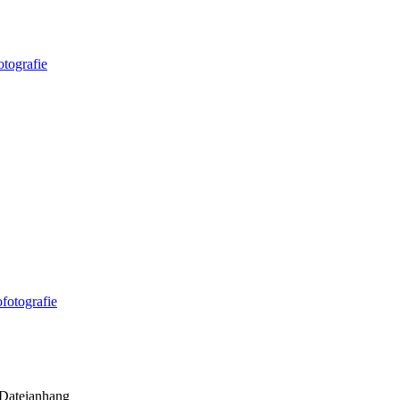
otografie
fotografie
Dateianhang