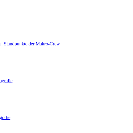
 u. Standpunkte der Makro-Crew
ografie
grafie