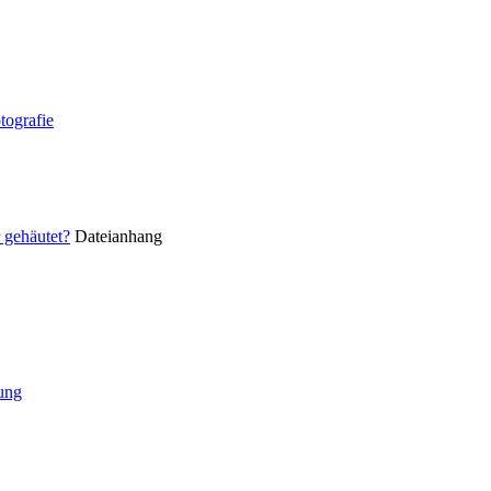
tografie
 gehäutet?
Dateianhang
tung