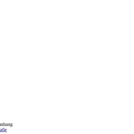
anhang
afie