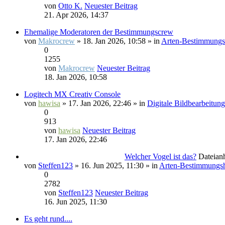
von
Otto K.
Neuester Beitrag
21. Apr 2026, 14:37
Ehemalige Moderatoren der Bestimmungscrew
von
Makrocrew
» 18. Jan 2026, 10:58 » in
Arten-Bestimmungsh
0
1255
von
Makrocrew
Neuester Beitrag
18. Jan 2026, 10:58
Logitech MX Creativ Console
von
hawisa
» 17. Jan 2026, 22:46 » in
Digitale Bildbearbeitung
0
913
von
hawisa
Neuester Beitrag
17. Jan 2026, 22:46
Welcher Vogel ist das?
Dateian
von
Steffen123
» 16. Jun 2025, 11:30 » in
Arten-Bestimmungsh
0
2782
von
Steffen123
Neuester Beitrag
16. Jun 2025, 11:30
Es geht rund....