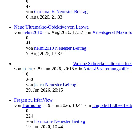
0
47
von
Corinna_K
Neuester Beitrag
6. Aug 2026, 21:33
Neue Ultramakro-Objektive von Laowa
von
helmi2010
» 5. Aug 2026, 17:37 » in
Arbeitsgerät Makrofo
0
41
von
helmi2010
Neuester Beitrag
5. Aug 2026, 17:37
Welche Schrecke hatte sich hier
von
jo_ru
» 29. Jun 2026, 20:15 » in
Arten-Bestimmungshilfe
0
260
von
jo_ru
Neuester Beitrag
29. Jun 2026, 20:15
Fragen zu IrfanView
von
Harmonie
» 19. Jun 2026, 10:44 » in
Digitale Bildbearbei
0
224
von
Harmonie
Neuester Beitrag
19. Jun 2026, 10:44