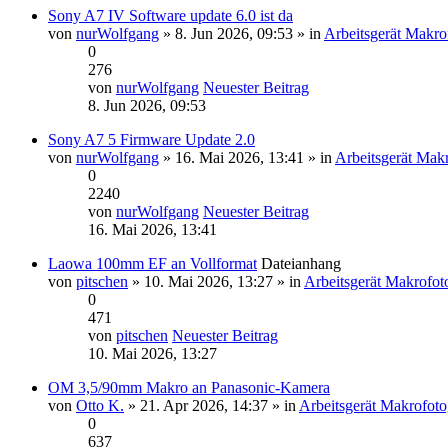
Sony A7 IV Software update 6.0 ist da
von
nurWolfgang
» 8. Jun 2026, 09:53 » in
Arbeitsgerät Makro
0
276
von
nurWolfgang
Neuester Beitrag
8. Jun 2026, 09:53
Sony A7 5 Firmware Update 2.0
von
nurWolfgang
» 16. Mai 2026, 13:41 » in
Arbeitsgerät Makr
0
2240
von
nurWolfgang
Neuester Beitrag
16. Mai 2026, 13:41
Laowa 100mm EF an Vollformat
Dateianhang
von
pitschen
» 10. Mai 2026, 13:27 » in
Arbeitsgerät Makrofot
0
471
von
pitschen
Neuester Beitrag
10. Mai 2026, 13:27
OM 3,5/90mm Makro an Panasonic-Kamera
von
Otto K.
» 21. Apr 2026, 14:37 » in
Arbeitsgerät Makrofoto
0
637