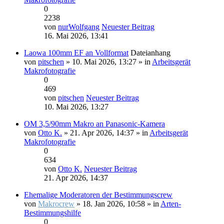
0
2238
von
nurWolfgang
Neuester Beitrag
16. Mai 2026, 13:41
Laowa 100mm EF an Vollformat
Dateianhang
von
pitschen
» 10. Mai 2026, 13:27 » in
Arbeitsgerät
Makrofotografie
0
469
von
pitschen
Neuester Beitrag
10. Mai 2026, 13:27
OM 3,5/90mm Makro an Panasonic-Kamera
von
Otto K.
» 21. Apr 2026, 14:37 » in
Arbeitsgerät
Makrofotografie
0
634
von
Otto K.
Neuester Beitrag
21. Apr 2026, 14:37
Ehemalige Moderatoren der Bestimmungscrew
von
Makrocrew
» 18. Jan 2026, 10:58 » in
Arten-
Bestimmungshilfe
0