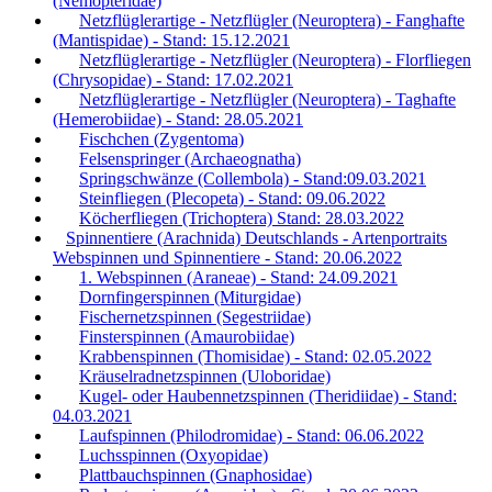
(Nemopteridae)
Netzflüglerartige - Netzflügler (Neuroptera) - Fanghafte
(Mantispidae) - Stand: 15.12.2021
Netzflüglerartige - Netzflügler (Neuroptera) - Florfliegen
(Chrysopidae) - Stand: 17.02.2021
Netzflüglerartige - Netzflügler (Neuroptera) - Taghafte
(Hemerobiidae) - Stand: 28.05.2021
Fischchen (Zygentoma)
Felsenspringer (Archaeognatha)
Springschwänze (Collembola) - Stand:09.03.2021
Steinfliegen (Plecopeta) - Stand: 09.06.2022
Köcherfliegen (Trichoptera) Stand: 28.03.2022
Spinnentiere (Arachnida) Deutschlands - Artenportraits
Webspinnen und Spinnentiere - Stand: 20.06.2022
1. Webspinnen (Araneae) - Stand: 24.09.2021
Dornfingerspinnen (Miturgidae)
Fischernetzspinnen (Segestriidae)
Finsterspinnen (Amaurobiidae)
Krabbenspinnen (Thomisidae) - Stand: 02.05.2022
Kräuselradnetzspinnen (Uloboridae)
Kugel- oder Haubennetzspinnen (Theridiidae) - Stand:
04.03.2021
Laufspinnen (Philodromidae) - Stand: 06.06.2022
Luchsspinnen (Oxyopidae)
Plattbauchspinnen (Gnaphosidae)