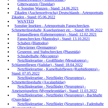
Gitterwanzen (Tingidae)
4. Sonstige Wanzen - Stand: 24.06.2021
Zikaden (Auchenorrhyncha) Deutschlands - Artenportraits
Zikaden - Stand: 05.06.2022
WANTED
Sonstige Insekten - Artenportraits Fangschrecken,
Schmetterlingshafte, Kugelspringer etc. - Stand: 09.06.2022
Eintagsfliegen (Ephemeroptera) - Stand: 12.02.2021
Fangschrecken (Mantodea) - Stand: 13.10.2021
Schaben (Blattodea)
Ohrwürmer (Dermaptera)
Gespenst- und Stabschrecken (Phasmida)
Schnabelhafte (Mecoptera)
Netzflüglerartige - Großflügler (Megaloptera) -
Schlammfliegen (Sialidae) - Stand: 18.04.2022
Netzflüglerartige - Kamelhalsfliegen (Raphidioptera) -
Stand: 07.05.2022
Netzflüglerartige - Netzflügler (Neuroptera) -
Schmetterlingshafte (Ascalaphidae)
Netzflüglerartige - Netzflügler (Neuroptera) -
Ameisenjungfern (Myrmeleontidae) - Stand: 11.03.2022
Netzflüglerartige - Netzflügler (Neuroptera) - Bachhafte
(Osmylidae)
Netzflüglerartige - Netzflügler (Neuroptera) - Fadenhafte