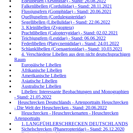
Edellibellen (Aeshnidae) - Stand: 26.08.2022
Falkenlibellen (Corduliidae) - Stand: 28.11.2021
Flussjungfern (Gomphidae) - Stand: 20.06.2021
Quelljungfern (Cordulegasteridae)
Segellibellen (Libellulidae) - Stand: 22.06.2022
3. Kleinlibellen (Zygoptera)
Prachtlibellen (Calopterygidae) - Stand: 02.02.2021
Teichjungfern (Lestidae) - Stand: 06.06.2022
Federlibellen (Platycnemididae) - Stand: 24.01.2022
Schlanklibellen (Coenagrionidae) - Stand: 10.03.2021
4. Verschiedene Libellen aus dem nicht deutschsprachigen
Raum
Europäische Libellen
Afrikanische Libellen
Amerikanische Libellen
Asiatische Libellen
Australische Libellen
Libellen: Interessante Beobachtungen und Monographien
- Stand: 21.05.2022
Heuschrecken Deutschlands - Artenportraits Heuschrecken
- Die Welt der Heuschrecken - Stand: 20.06.2022
Heuschrecken - Heuschreckenarten - Heuschrecken
Artenportraits
1. LANGFÜHLERSCHRECKEN DEUTSCHLANDS
Sichelschrecken (Phaneropteridae) - Stand: 26.12.2020