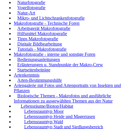
Naturfotografie
Vogelfotografie
Natur-Art
Mikro- und Lichtschrankenfotografie
Makrofotografie - Technische Foren
Arbeitsgerät Makrofotografie
Hilfsmittel Makrofotografie
Tipps Makrofotografie
Digitale Bildbearbeitung
Tutorials - Makrofotografie
Makrofotografie - interne und sonstige Foren
Bedienungsanleitungen
Erläuterungen u. Standpunkte der Makro-Crew
Startseitenbeiträge
Artenkenntnis
Arten-Bestimmungshilfe
Artengalerie mit Fotos und Artenportraits von Insekten und
Pflanzen
Biologische Themen - Makrofotos und ausführliche
Informationen zu ausgewählten Themen aus der Natur
Lebensräume/Biotop/Habitat
Lebensraumtyp Moor
Lebensraumtyp Heide und Magerrasen
Lebensraumtyp Wald
Lebensraumtyp Stadt und Siedlungsbereich