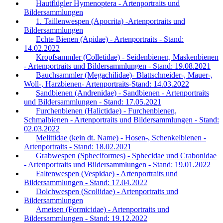
Hautflügler Hymenoptera - Artenportraits und
Bildersammlungen
1. Taillenwespen (Apocrita) -Artenportraits und
Bildersammlungen
Echte Bienen (Apidae) - Artenportraits - Stand:
14.02.2022
Kropfsammler (Colletidae) - Seidenbienen, Maskenbienen
- Artenportraits und Bildersammlungen - Stand: 19.08.2021
Bauchsammler (Megachilidae)- Blattschneider-, Mauer-,
Woll-, Harzbienen- Artenportraits-Stand: 14.03.2022
Sandbienen (Andrenidae) - Sandbienen - Artenportraits
und Bildersammlungen - Stand: 17.05.2021
Furchenbienen (Halictidae) - Furchenbienen,
Schmalbienen - Artenportraits und Bildersammlungen - Stand:
02.03.2022
Melittidae (kein dt. Name) - Hosen-, Schenkelbienen -
Artenportraits - Stand: 18.02.2021
Grabwespen (Spheciformes) - Sphecidae und Crabonidae
- Artenportraits und Bildersammlungen - Stand: 19.01.2022
Faltenwespen (Vespidae) - Artenportraits und
Bildersammlungen - Stand: 17.04.2022
Dolchwespen (Scoliidae) - Artenportraits und
Bildersammlungen
Ameisen (Formicidae) - Artenportraits und
Bildersammlungen - Stand: 19.12.2022