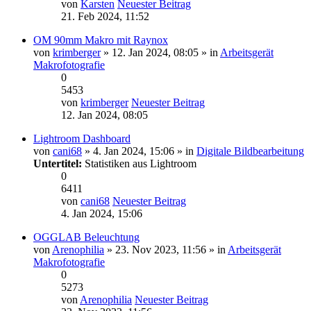
von
Karsten
Neuester Beitrag
21. Feb 2024, 11:52
OM 90mm Makro mit Raynox
von
krimberger
» 12. Jan 2024, 08:05 » in
Arbeitsgerät
Makrofotografie
0
5453
von
krimberger
Neuester Beitrag
12. Jan 2024, 08:05
Lightroom Dashboard
von
cani68
» 4. Jan 2024, 15:06 » in
Digitale Bildbearbeitung
Untertitel:
Statistiken aus Lightroom
0
6411
von
cani68
Neuester Beitrag
4. Jan 2024, 15:06
OGGLAB Beleuchtung
von
Arenophilia
» 23. Nov 2023, 11:56 » in
Arbeitsgerät
Makrofotografie
0
5273
von
Arenophilia
Neuester Beitrag