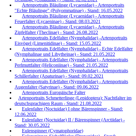
Artenportraits Bläulinge (Lycaenidae) - Artenportraits
"Echte Bläulinge" (Polyommatinae) - Stand: 16.05.2022
Artenportraits Bläulinge (Lycaenidae) - Artenportraits
Feuerfalter (Lycaeninae) - Stand: 08.03.2021
Artenportraits Bläulinge (Lycaenidae) - Artenportraits
Zipfelfalter (Theclinae) - Stand: 26.08.2022
Artenportraits Edelfalter (Nymphalidae) -Artenportraits
Eisvögel (Limenitidinae) - Stand: 15.05.2022
Artenportraits Edelfalter (Nymphalidae) - Echte Edelfalter
(Nymphalinae und Libytheinae) - Stand: 21.05.2022
Artenportraits Edelfalter (Nymphalidae) - Artenportraits
Perlmuttfalter (Heliconiinae) - Stand: 21.05.2022
Artenportraits Edelfalter (Nymphalidae) - Artenportraits
Schillerfalter (Apaturinae) - Stand: 09.02.2021
Artenportraits Edelfalter (Nymphalidae) - Artenportraits
Augenfalter (Satyrinae) - Stand: 09.06.2022
Artenportraits Europäische Falter
Artenportraits Schmetterlinge (Lepidoptera): Nachtfalter im
deutschsprachigen Raum - Stand: 21.08.2022
Eulenfalter (Noctuidae) I ohne Bärenspinner - Stand:
12.06.2022
Eulenfalter (Noctuidae) II / Bärenspinner (Arctiidae) -
Stand: 30.05.2022
Eulenspinner (Cymatophoridae)