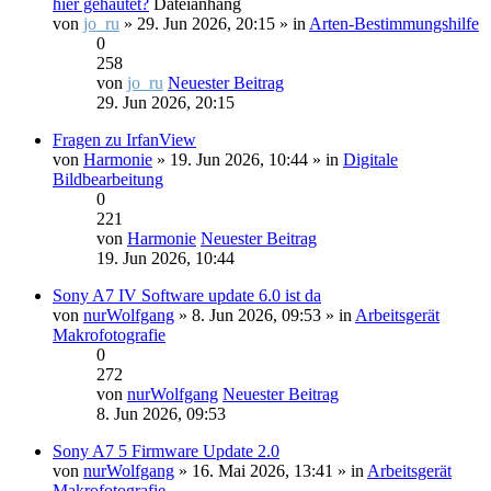
hier gehäutet?
Dateianhang
von
jo_ru
» 29. Jun 2026, 20:15 » in
Arten-Bestimmungshilfe
0
258
von
jo_ru
Neuester Beitrag
29. Jun 2026, 20:15
Fragen zu IrfanView
von
Harmonie
» 19. Jun 2026, 10:44 » in
Digitale
Bildbearbeitung
0
221
von
Harmonie
Neuester Beitrag
19. Jun 2026, 10:44
Sony A7 IV Software update 6.0 ist da
von
nurWolfgang
» 8. Jun 2026, 09:53 » in
Arbeitsgerät
Makrofotografie
0
272
von
nurWolfgang
Neuester Beitrag
8. Jun 2026, 09:53
Sony A7 5 Firmware Update 2.0
von
nurWolfgang
» 16. Mai 2026, 13:41 » in
Arbeitsgerät
Makrofotografie