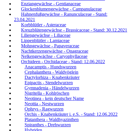
Enziangewächse - Gentianaceae
Glockenblumengewächse - Campanulaceae
Hahnenfußgewächse - Ranunculaceae - Stand:
23.04.2021
Korbblütler - Asteraceae
Kreuzblütengewächse - Brassicaceae - Stand: 30.12.2021
Liliengewächse - Liliaceae
Lippenblütler - Lamiaceae
Mohngewächse - Papaveraceae
Nachtkerzengewächse - Onagraceae
Nelkengewächse - Caryophyllaceae
Orchideen - Orchidaceae - Stand: 12.06.2022
Anacamptis - Hundswurzen
Cephalanthera - Waldvöglein
Dactylorhiza - Knabenkräuter
Epipactis - Stendelwurzen
Gymnadenia - Händelwurzen
Nigritella - Kohlröschen
Neotinea - kein deutscher Name
Neottia - Nestwurzen
Ophrys - Ragwurzen
Orchis - Knabenkräuter i. e.S. - Stand: 12.06.2022
Platanthera - Waldhyazinthen
Spiranthes - Drehwurzen
Hybriden