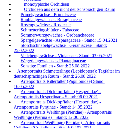
monotypische Orchideen
Orchideen aus dem nicht deutschsprachigen Raum
Primelgewächse - Primulaceae
Raublattgewächse - Boraginaceae
Rosengewächse - Rosaceae
Schmetterlingsblütler - Fabaceae
Sommerwurzgewächse - Orobanchaceae
Spargelgewächse - Asparagaceae - Stand: 15.04.2021
Storchschnabelgewächse - Geraniaceae - Stand:
25.02.2022
Veilchengewächse - Violaceae - Stand: 03.05.2021
Wegerichgewächse - Plantaginaceae
Sonstige Familien - Stand: 25.08.2022
Artenportraits Schmetterlinge (Lepidoptera): Tagfalter im
deutschsprachigen Raum - Stand: 26.08.2022
Artenportraits Ritterfalter (Papilionidae) Stand:
16.05.2022
Artenportraits Dickkopffalter (Hesperiidae) -
Artenportraits Hesperiinae - Stand: 06.09.2021
Artenportraits Dickkopffalter (Hesperiidae) -
Artenportraits Pyrginae - Stand: 14.05.2022
Artenportraits Weißlinge (Pieridae) - Artenportraits
Weißlinge (Pierina e) - Stand: 12.06.2022
Artenportrait Weißlinge (Pieridae) - Artenportraits
Gelblinge (Coliadinae) - Stand: 02.02.2021