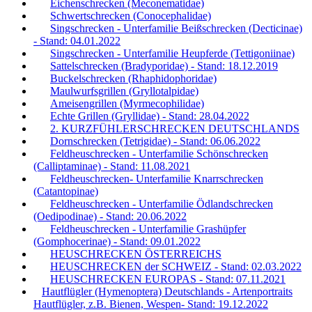
Eichenschrecken (Meconematidae)
Schwertschrecken (Conocephalidae)
Singschrecken - Unterfamilie Beißschrecken (Decticinae)
- Stand: 04.01.2022
Singschrecken - Unterfamilie Heupferde (Tettigoniinae)
Sattelschrecken (Bradyporidae) - Stand: 18.12.2019
Buckelschrecken (Rhaphidophoridae)
Maulwurfsgrillen (Gryllotalpidae)
Ameisengrillen (Myrmecophilidae)
Echte Grillen (Gryllidae) - Stand: 28.04.2022
2. KURZFÜHLERSCHRECKEN DEUTSCHLANDS
Dornschrecken (Tetrigidae) - Stand: 06.06.2022
Feldheuschrecken - Unterfamilie Schönschrecken
(Calliptaminae) - Stand: 11.08.2021
Feldheuschrecken- Unterfamilie Knarrschrecken
(Catantopinae)
Feldheuschrecken - Unterfamilie Ödlandschrecken
(Oedipodinae) - Stand: 20.06.2022
Feldheuschrecken - Unterfamilie Grashüpfer
(Gomphocerinae) - Stand: 09.01.2022
HEUSCHRECKEN ÖSTERREICHS
HEUSCHRECKEN der SCHWEIZ - Stand: 02.03.2022
HEUSCHRECKEN EUROPAS - Stand: 07.11.2021
Hautflügler (Hymenoptera) Deutschlands - Artenportraits
Hautflügler, z.B. Bienen, Wespen- Stand: 19.12.2022