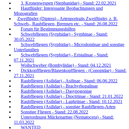
3. Kronenwespen (Stephanidae) - Stand: 22.02.2021
Hautflügler: Interessante Beobachtungen und
Monografien
Zweiflügler (Diptera) - Artenportraits Zweiflügler, z. B.
Schweb-, Raubfliegen, Bremsen etc. - Stand: 26.08.2022
Forum für Bestimmungshilfen
Schwebfliegen (Syrphidae) - Syrphinae - Stand:
30.05.2022
Schwebfliegen (Syrphidae) - Microdontinae und sonstige
Unterfamilien
Schwebfliegen (Syrphidae) - Eristalinae - Stand:
07.11.2021
Wollschweber (Bombyliidae) - Stand: 04.12.2021
Dickkopffliegen/Blasenkopffliegen - (Conopidae) - Stand:
27.11.2021
Raubfliegen (Asilidae) - Asilinae - Stand: 06.06.2022
Raubfliegen (Asilidae) - Brachyrhopalinae
Raubfliegen (Asilidae) - Dasypogoniae
Raubfliegen (Asilidae) - Dioctriinae - Stand: 21.01.2022
Raubfliegen (Asilidae) - Laphriinae - Stand: 10.12.2021
Raubfliegen (Asilidae) - sonstige Raubfliegen-Arten
Sonstige Fliegen - Stand: 22.08.2022
Unterordnung Mückenartige (Nematocera) - Stand:
11.03.2022
WANTED