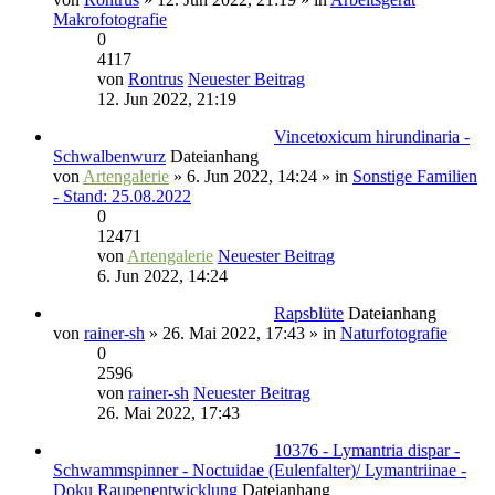
Makrofotografie
0
4117
von
Rontrus
Neuester Beitrag
12. Jun 2022, 21:19
Vincetoxicum hirundinaria -
Schwalbenwurz
Dateianhang
von
Artengalerie
» 6. Jun 2022, 14:24 » in
Sonstige Familien
- Stand: 25.08.2022
0
12471
von
Artengalerie
Neuester Beitrag
6. Jun 2022, 14:24
Rapsblüte
Dateianhang
von
rainer-sh
» 26. Mai 2022, 17:43 » in
Naturfotografie
0
2596
von
rainer-sh
Neuester Beitrag
26. Mai 2022, 17:43
10376 - Lymantria dispar -
Schwammspinner - Noctuidae (Eulenfalter)/ Lymantriinae -
Doku Raupenentwicklung
Dateianhang