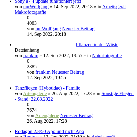
Sony a7 4 update funktioniert jetzt
von
nurWolfgang
» 14. Sep 2022, 20:18 » in
Arbeitsgerät
Makrofotografie
0
4083
von
nurWolfgang
Neuester Beitrag
14. Sep 2022, 20:18
Pflanzen in der Wüste
Dateianhang
von
frank.m
» 12. Sep 2022, 19:55 » in
Naturfotografie
0
2885
von
frank.m
Neuester Beitrag
12. Sep 2022, 19:55
Tanzfliegen (Hybotidae) - Familie
von
Artengalerie
» 26. Aug 2022, 17:28 » in
Sonstige Fliegen
- Stand: 22.08.2022
0
7674
von
Artengalerie
Neuester Beitrag
26. Aug 2022, 17:28
Rodagon 2.8/50 Apo und nicht Apo
von
Rontrus
» 12. Jun 2022, 21:19 » in
Arbeitsgerät