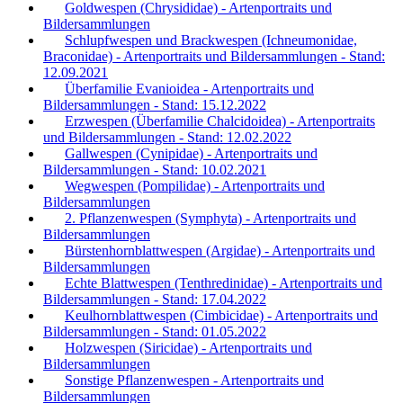
Goldwespen (Chrysididae) - Artenportraits und
Bildersammlungen
Schlupfwespen und Brackwespen (Ichneumonidae,
Braconidae) - Artenportraits und Bildersammlungen - Stand:
12.09.2021
Überfamilie Evanioidea - Artenportraits und
Bildersammlungen - Stand: 15.12.2022
Erzwespen (Überfamilie Chalcidoidea) - Artenportraits
und Bildersammlungen - Stand: 12.02.2022
Gallwespen (Cynipidae) - Artenportraits und
Bildersammlungen - Stand: 10.02.2021
Wegwespen (Pompilidae) - Artenportraits und
Bildersammlungen
2. Pflanzenwespen (Symphyta) - Artenportraits und
Bildersammlungen
Bürstenhornblattwespen (Argidae) - Artenportraits und
Bildersammlungen
Echte Blattwespen (Tenthredinidae) - Artenportraits und
Bildersammlungen - Stand: 17.04.2022
Keulhornblattwespen (Cimbicidae) - Artenportraits und
Bildersammlungen - Stand: 01.05.2022
Holzwespen (Siricidae) - Artenportraits und
Bildersammlungen
Sonstige Pflanzenwespen - Artenportraits und
Bildersammlungen