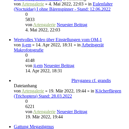
von
Artengalerie
» 4. Mai 2022, 22:03 » in
Eulenfalter
(Noctuidae) I ohne Bärenspinner - Stand: 12.06.2022
0
5833
von
Artengalerie
Neuester Beitrag
4. Mai 2022, 22:03
Wertvolles Video über Einstellungen vom OM-1
von
ji-em
» 14. Apr 2022, 18:31 » in
Arbeitsgerät
Makrofotografie
0
4148
von
ji-em
Neuester Beitrag
14. Apr 2022, 18:31
Phryganea cf. grandis
Dateianhang
von
Artengalerie
» 19. Mär 2022, 19:44 » in
Köcherfliegen
(Trichoptera) Stand: 28.03.2022
0
6221
von
Artengalerie
Neuester Beitrag
19. Mär 2022, 19:44
Gattung Megastigmus