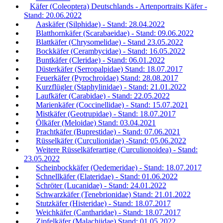
Käfer (Coleoptera) Deutschlands - Artenportraits Käfer -
Stand: 20.06.2022
Aaskäfer (Silphidae) - Stand: 28.04.2022
Blatthornkäfer (Scarabaeidae) - Stand: 09.06.2022
Blattkäfer (Chrysomelidae) - Stand 23.05.2022
Bockkäfer (Cerambycidae) - Stand: 16.05.2022
Buntkäfer (Cleridae) - Stand: 06.01.2022
Düsterkäfer (Serropalpidae) Stand: 18.07.2017
Feuerkäfer (Pyrochroidae) Stand: 28.08.2017
Kurzflügler (Staphylinidae) - Stand: 21.01.2022
Laufkäfer (Carabidae) - Stand: 22.05.2022
Marienkäfer (Coccinellidae) - Stand: 15.07.2021
Mistkäfer (Geotrupidae) - Stand: 18.07.2017
Ölkäfer (Meloidae) Stand: 03.04.2021
Prachtkäfer (Buprestidae) - Stand: 07.06.2021
Rüsselkäfer (Curculionidae) -Stand: 05.06.2022
Weitere Rüsselkäferartige (Curculionoidea) - Stand:
23.05.2022
Scheinbockkäfer (Oedemeridae) - Stand: 18.07.2017
Schnellkäfer (Elateridae) - Stand: 01.06.2022
Schröter (Lucanidae) - Stand: 24.01.2022
Schwarzkäfer (Tenebrionidae) Stand: 21.01.2022
Stutzkäfer (Histeridae) - Stand: 18.07.2017
Weichkäfer (Cantharidae) - Stand: 18.07.2017
Zipfelkäfer (Malachiidae) Stand: 01.05.2022