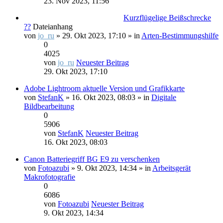
23. Nov 2023, 11:56
Kurzflügelige Beißschrecke
??
Dateianhang
von
jo_ru
» 29. Okt 2023, 17:10 » in
Arten-Bestimmungshilfe
0
4025
von
jo_ru
Neuester Beitrag
29. Okt 2023, 17:10
Adobe Lightroom aktuelle Version und Grafikkarte
von
StefanK
» 16. Okt 2023, 08:03 » in
Digitale
Bildbearbeitung
0
5906
von
StefanK
Neuester Beitrag
16. Okt 2023, 08:03
Canon Batteriegriff BG E9 zu verschenken
von
Fotoazubi
» 9. Okt 2023, 14:34 » in
Arbeitsgerät
Makrofotografie
0
6086
von
Fotoazubi
Neuester Beitrag
9. Okt 2023, 14:34