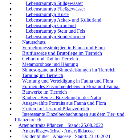
Lebensraumtyp Stillgewässer
Lebensraumtyp Fließgewässer
Lebensraumtyp Küste
Lebensraumtyp Acker- und Kulturland
Lebensraumtyp Grünland
Lebensraumtyp Stein und Fels
Lebensraumtyp Sonderformen
Naturschutz
Vermehrungsstrategien in Fauna und Flora
Brutfürsorge und Brutpflege im Tierreich
Geburt und Tod im Tierreich
Metamorphose und Häutung
Sinnesorgane und Sinnesleistungen im Tierreich
Tarnung im Tierreich
Warnung und Verteidigung in Fauna und Flora
Formen des Zusammenlebens in Flora und Fauna.
Bauwerke im Tierreich
Räuber - Beute - Beziehung in der Natur
Ausgewählte Portraits aus Fauna und Flora
Exoten im Tier- und Pflanzenreich
Interessante Einzelbeobachtungen aus dem Tier- und
Pflanzenreich
Artenportraits Pflanzen - Stand: 25.08.2022
Amaryllisgewächse - Amaryllidaceae
Doldenblütler - Apiaceae - Stand: 23.10.2021