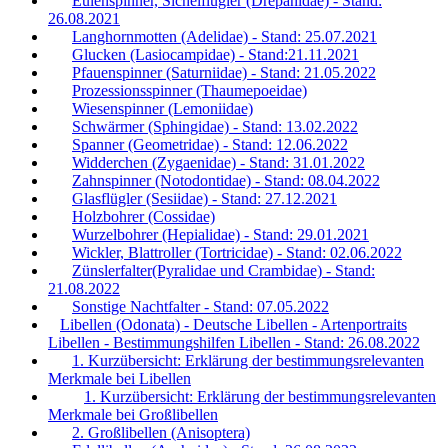
Eulenspinner, Sichelflügler (Drepanidae) - Stand:
26.08.2021
Langhornmotten (Adelidae) - Stand: 25.07.2021
Glucken (Lasiocampidae) - Stand:21.11.2021
Pfauenspinner (Saturniidae) - Stand: 21.05.2022
Prozessionsspinner (Thaumepoeidae)
Wiesenspinner (Lemoniidae)
Schwärmer (Sphingidae) - Stand: 13.02.2022
Spanner (Geometridae) - Stand: 12.06.2022
Widderchen (Zygaenidae) - Stand: 31.01.2022
Zahnspinner (Notodontidae) - Stand: 08.04.2022
Glasflügler (Sesiidae) - Stand: 27.12.2021
Holzbohrer (Cossidae)
Wurzelbohrer (Hepialidae) - Stand: 29.01.2021
Wickler, Blattroller (Tortricidae) - Stand: 02.06.2022
Zünslerfalter(Pyralidae und Crambidae) - Stand:
21.08.2022
Sonstige Nachtfalter - Stand: 07.05.2022
Libellen (Odonata) - Deutsche Libellen - Artenportraits
Libellen - Bestimmungshilfen Libellen - Stand: 26.08.2022
1. Kurzübersicht: Erklärung der bestimmungsrelevanten
Merkmale bei Libellen
1. Kurzübersicht: Erklärung der bestimmungsrelevanten
Merkmale bei Großlibellen
2. Großlibellen (Anisoptera)