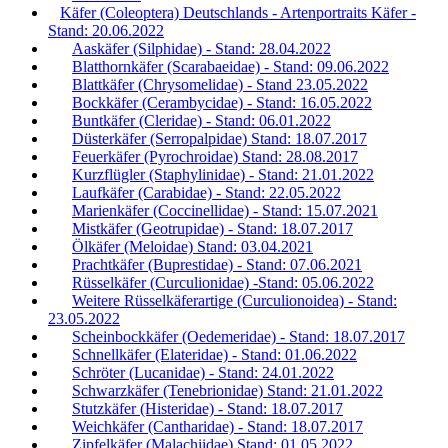
Käfer (Coleoptera) Deutschlands - Artenportraits Käfer -
Stand: 20.06.2022
Aaskäfer (Silphidae) - Stand: 28.04.2022
Blatthornkäfer (Scarabaeidae) - Stand: 09.06.2022
Blattkäfer (Chrysomelidae) - Stand 23.05.2022
Bockkäfer (Cerambycidae) - Stand: 16.05.2022
Buntkäfer (Cleridae) - Stand: 06.01.2022
Düsterkäfer (Serropalpidae) Stand: 18.07.2017
Feuerkäfer (Pyrochroidae) Stand: 28.08.2017
Kurzflügler (Staphylinidae) - Stand: 21.01.2022
Laufkäfer (Carabidae) - Stand: 22.05.2022
Marienkäfer (Coccinellidae) - Stand: 15.07.2021
Mistkäfer (Geotrupidae) - Stand: 18.07.2017
Ölkäfer (Meloidae) Stand: 03.04.2021
Prachtkäfer (Buprestidae) - Stand: 07.06.2021
Rüsselkäfer (Curculionidae) -Stand: 05.06.2022
Weitere Rüsselkäferartige (Curculionoidea) - Stand:
23.05.2022
Scheinbockkäfer (Oedemeridae) - Stand: 18.07.2017
Schnellkäfer (Elateridae) - Stand: 01.06.2022
Schröter (Lucanidae) - Stand: 24.01.2022
Schwarzkäfer (Tenebrionidae) Stand: 21.01.2022
Stutzkäfer (Histeridae) - Stand: 18.07.2017
Weichkäfer (Cantharidae) - Stand: 18.07.2017
Zipfelkäfer (Malachiidae) Stand: 01.05.2022