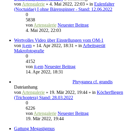
von
Artengalerie
» 4. Mai 2022, 22:03 » in
Eulenfalter
(Noctuidae) I ohne Bärenspinner - Stand: 12.06.2022
0
5838
von
Artengalerie
Neuester Beitrag
4. Mai 2022, 22:03
Wertvolles Video über Einstellungen vom OM-1
von
ji-em
» 14. Apr 2022, 18:31 » in
Arbeitsgerät
Makrofotografie
0
4152
von
ji-em
Neuester Beitrag
14. Apr 2022, 18:31
Phryganea cf. grandis
Dateianhang
von
Artengalerie
» 19. Mär 2022, 19:44 » in
Köcherfliegen
(Trichoptera) Stand: 28.03.2022
0
6226
von
Artengalerie
Neuester Beitrag
19. Mär 2022, 19:44
Gattung Megastigmus