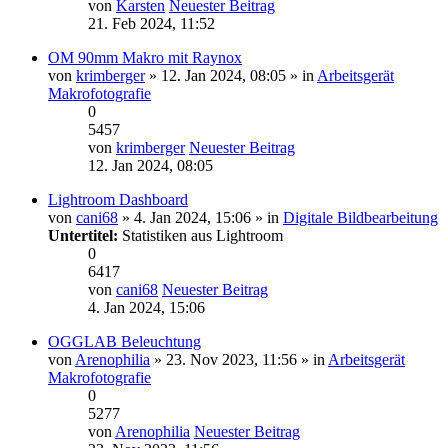
von
Karsten
Neuester Beitrag
21. Feb 2024, 11:52
OM 90mm Makro mit Raynox
von
krimberger
» 12. Jan 2024, 08:05 » in
Arbeitsgerät
Makrofotografie
0
5457
von
krimberger
Neuester Beitrag
12. Jan 2024, 08:05
Lightroom Dashboard
von
cani68
» 4. Jan 2024, 15:06 » in
Digitale Bildbearbeitung
Untertitel:
Statistiken aus Lightroom
0
6417
von
cani68
Neuester Beitrag
4. Jan 2024, 15:06
OGGLAB Beleuchtung
von
Arenophilia
» 23. Nov 2023, 11:56 » in
Arbeitsgerät
Makrofotografie
0
5277
von
Arenophilia
Neuester Beitrag