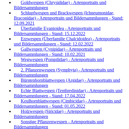
Goldwespen (Chrysididae) - Artenportraits und
Bildersammlungen
Schlupfwespen und Brackwespen (Ichneumonidae,
Braconidae) - Artenportraits und Bildersammlungen - Stand:
12.09.2021
Überfamilie Evanioidea - Artenportraits und
Bildersammlungen - Stand: 15.12.2022
Erzwespen (Überfamilie Chalcidoidea) - Artenportraits
und Bildersammlungen - Stand: 12.02.2022
Gallwespen (Cynipidae) - Artenportraits und
Bildersammlungen - Stand: 10.02.2021
Wegwespen (Pompilidae) - Artenportraits und
Bildersammlungen
2. Pflanzenwespen (Symphyta) - Artenportraits und
Bildersammlungen
Bürstenhornblattwespen (Argidae) - Artenportraits und
Bildersammlungen
Echte Blattwespen (Tenthredinidae) - Artenportraits und
Bildersammlungen - Stand: 17.04.2022
Keulhornblattwespen (Cimbicidae) - Artenportraits und
Bildersammlungen - Stand: 01.05.2022
Holzwespen (Siricidae) - Artenportraits und
Bildersammlungen
Sonstige Pflanzenwespen - Artenportraits und
Bildersammlungen