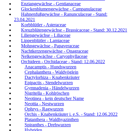
Enziangewächse - Gentianaceae
Glockenblumengewächse - Campanulaceae
Hahnenfußgewächse - Ranunculaceae - Stand:
23.04.2021
Korbblütler - Asteraceae
Kreuzblütengewächse - Brassicaceae - Stand: 30.12.2021
Liliengewächse - Liliaceae
Lippenblütler - Lamiaceae
Mohngewächse - Papaveraceae
Nachtkerzengewächse - Onagraceae
Nelkengewächse - Caryophyllaceae
Orchideen - Orchidaceae - Stand: 12.06.2022
Anacamptis - Hundswurzen
Cephalanthera - Waldvöglein
Dactylorhiza - Knabenkräuter
Epipactis - Stendelwurzen
Gymnadenia - Händelwurzen
Nigritella - Kohlröschen
Neotinea - kein deutscher Name
Neottia - Nestwurzen
Ophrys - Ragwurzen
Orchis - Knabenkräuter i. e.S. - Stand: 12.06.2022
Platanthera - Waldhyazinthen
Spiranthes - Drehwurzen
Hybriden