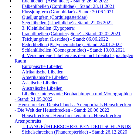
Edellibellen (Aeshnidae) - Stand: 26.08.2022
Falkenlibellen (Corduliidae) - Stand: 28.11.2021
Flussjungfern (Gomphidae) - Stand: 20.06.2021
Quelljungfern (Cordulegasteridae)
Segellibellen (Libellulidae) - Stand: 22.06.2022
3. Kleinlibellen (Zygoptera)
Prachtlibellen (Calopterygidae) - Stand: 02.02.2021
Teichjungfern (Lestidae) - Stand: 06.06.2022
Federlibellen (Platycnemididae) - Stand: 24.01.2022
Schlanklibellen (Coenagrionidae) - Stand: 10.03.2021
4. Verschiedene Libellen aus dem nicht deutschsprachigen
Raum
Europäische Libellen
Afrikanische Libellen
Amerikanische Libellen
Asiatische Libellen
Australische Libellen
Libellen: Interessante Beobachtungen und Monographien
- Stand: 21.05.2022
Heuschrecken Deutschlands - Artenportraits Heuschrecken
- Die Welt der Heuschrecken - Stand: 20.06.2022
Heuschrecken - Heuschreckenarten - Heuschrecken
Artenportraits
1. LANGFÜHLERSCHRECKEN DEUTSCHLANDS
Sichelschrecken (Phaneropteridae) - Stand: 26.12.2020