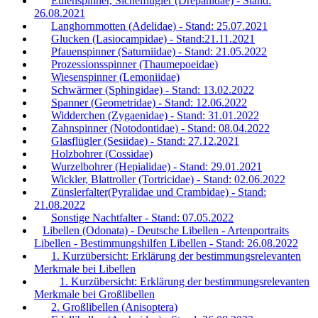
Eulenspinner, Sichelflügler (Drepanidae) - Stand:
26.08.2021
Langhornmotten (Adelidae) - Stand: 25.07.2021
Glucken (Lasiocampidae) - Stand:21.11.2021
Pfauenspinner (Saturniidae) - Stand: 21.05.2022
Prozessionsspinner (Thaumepoeidae)
Wiesenspinner (Lemoniidae)
Schwärmer (Sphingidae) - Stand: 13.02.2022
Spanner (Geometridae) - Stand: 12.06.2022
Widderchen (Zygaenidae) - Stand: 31.01.2022
Zahnspinner (Notodontidae) - Stand: 08.04.2022
Glasflügler (Sesiidae) - Stand: 27.12.2021
Holzbohrer (Cossidae)
Wurzelbohrer (Hepialidae) - Stand: 29.01.2021
Wickler, Blattroller (Tortricidae) - Stand: 02.06.2022
Zünslerfalter(Pyralidae und Crambidae) - Stand:
21.08.2022
Sonstige Nachtfalter - Stand: 07.05.2022
Libellen (Odonata) - Deutsche Libellen - Artenportraits
Libellen - Bestimmungshilfen Libellen - Stand: 26.08.2022
1. Kurzübersicht: Erklärung der bestimmungsrelevanten
Merkmale bei Libellen
1. Kurzübersicht: Erklärung der bestimmungsrelevanten
Merkmale bei Großlibellen
2. Großlibellen (Anisoptera)