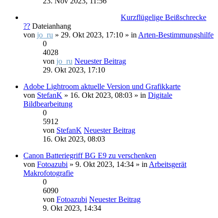
23. Nov 2023, 11:56
Kurzflügelige Beißschrecke
??
Dateianhang
von
jo_ru
» 29. Okt 2023, 17:10 » in
Arten-Bestimmungshilfe
0
4028
von
jo_ru
Neuester Beitrag
29. Okt 2023, 17:10
Adobe Lightroom aktuelle Version und Grafikkarte
von
StefanK
» 16. Okt 2023, 08:03 » in
Digitale
Bildbearbeitung
0
5912
von
StefanK
Neuester Beitrag
16. Okt 2023, 08:03
Canon Batteriegriff BG E9 zu verschenken
von
Fotoazubi
» 9. Okt 2023, 14:34 » in
Arbeitsgerät
Makrofotografie
0
6090
von
Fotoazubi
Neuester Beitrag
9. Okt 2023, 14:34