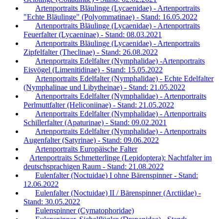
Artenportraits Bläulinge (Lycaenidae) - Artenportraits
"Echte Bläulinge" (Polyommatinae) - Stand: 16.05.2022
Artenportraits Bläulinge (Lycaenidae) - Artenportraits
Feuerfalter (Lycaeninae) - Stand: 08.03.2021
Artenportraits Bläulinge (Lycaenidae) - Artenportraits
Zipfelfalter (Theclinae) - Stand: 26.08.2022
Artenportraits Edelfalter (Nymphalidae) -Artenportraits
Eisvögel (Limenitidinae) - Stand: 15.05.2022
Artenportraits Edelfalter (Nymphalidae) - Echte Edelfalter
(Nymphalinae und Libytheinae) - Stand: 21.05.2022
Artenportraits Edelfalter (Nymphalidae) - Artenportraits
Perlmuttfalter (Heliconiinae) - Stand: 21.05.2022
Artenportraits Edelfalter (Nymphalidae) - Artenportraits
Schillerfalter (Apaturinae) - Stand: 09.02.2021
Artenportraits Edelfalter (Nymphalidae) - Artenportraits
Augenfalter (Satyrinae) - Stand: 09.06.2022
Artenportraits Europäische Falter
Artenportraits Schmetterlinge (Lepidoptera): Nachtfalter im
deutschsprachigen Raum - Stand: 21.08.2022
Eulenfalter (Noctuidae) I ohne Bärenspinner - Stand:
12.06.2022
Eulenfalter (Noctuidae) II / Bärenspinner (Arctiidae) -
Stand: 30.05.2022
Eulenspinner (Cymatophoridae)