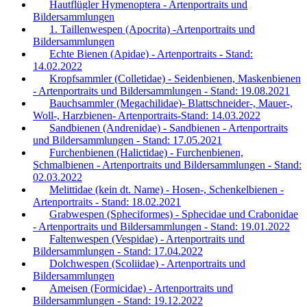
Hautflügler Hymenoptera - Artenportraits und
Bildersammlungen
1. Taillenwespen (Apocrita) -Artenportraits und
Bildersammlungen
Echte Bienen (Apidae) - Artenportraits - Stand:
14.02.2022
Kropfsammler (Colletidae) - Seidenbienen, Maskenbienen
- Artenportraits und Bildersammlungen - Stand: 19.08.2021
Bauchsammler (Megachilidae)- Blattschneider-, Mauer-,
Woll-, Harzbienen- Artenportraits-Stand: 14.03.2022
Sandbienen (Andrenidae) - Sandbienen - Artenportraits
und Bildersammlungen - Stand: 17.05.2021
Furchenbienen (Halictidae) - Furchenbienen,
Schmalbienen - Artenportraits und Bildersammlungen - Stand:
02.03.2022
Melittidae (kein dt. Name) - Hosen-, Schenkelbienen -
Artenportraits - Stand: 18.02.2021
Grabwespen (Spheciformes) - Sphecidae und Crabonidae
- Artenportraits und Bildersammlungen - Stand: 19.01.2022
Faltenwespen (Vespidae) - Artenportraits und
Bildersammlungen - Stand: 17.04.2022
Dolchwespen (Scoliidae) - Artenportraits und
Bildersammlungen
Ameisen (Formicidae) - Artenportraits und
Bildersammlungen - Stand: 19.12.2022