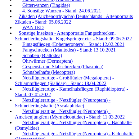
Gitterwanzen (Tingidae)
4. Sonstige Wanzen - Stand: 24.06.2021
Zikaden (Auchenorrhyncha) Deutschlands - Artenportraits
Zikaden - Stand: 05.06.2022
WANTED
Sonstige Insekten - Artenportraits Fangschrecken,
Schmetterlingshafte, Kugelspringer etc. - Stand: 09.06.2022
Eintagsfliegen (Ephemeroptera) - Stand: 12.02.2021
Fangschrecken (Mantodea) - Stand: 13.10.2021
Schaben (Blattodea)
Ohrwürmer (Dermaptera)
Gespenst- und Stabschrecken (Phasmida)
Schnabelhafte (Mecoptera)
Netzflüglerartige - Großflügler (Megaloptera) -
Schlammfliegen (Sialidae) - Stand: 18.04.2022
Netzflüglerartige - Kamelhalsfliegen (Raphidioptera) -
Stand: 07.05.2022
Netzflüglerartige - Netzflügler (Neuroptera) -
Schmetterlingshafte (Ascalaphidae)
Netzflüglerartige - Netzflügler (Neuroptera) -
Ameisenjungfern (Myrmeleontidae) - Stand: 11.03.2022
Netzflüglerartige - Netzflügler (Neuroptera) - Bachhafte
(Osmylidae)
Netzflüglerartige - Netzflügler (Neuroptera) - Fadenhafte