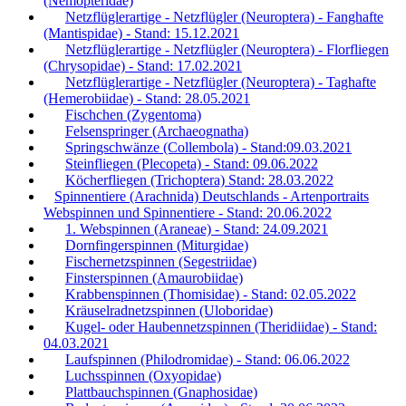
(Nemopteridae)
Netzflüglerartige - Netzflügler (Neuroptera) - Fanghafte
(Mantispidae) - Stand: 15.12.2021
Netzflüglerartige - Netzflügler (Neuroptera) - Florfliegen
(Chrysopidae) - Stand: 17.02.2021
Netzflüglerartige - Netzflügler (Neuroptera) - Taghafte
(Hemerobiidae) - Stand: 28.05.2021
Fischchen (Zygentoma)
Felsenspringer (Archaeognatha)
Springschwänze (Collembola) - Stand:09.03.2021
Steinfliegen (Plecopeta) - Stand: 09.06.2022
Köcherfliegen (Trichoptera) Stand: 28.03.2022
Spinnentiere (Arachnida) Deutschlands - Artenportraits
Webspinnen und Spinnentiere - Stand: 20.06.2022
1. Webspinnen (Araneae) - Stand: 24.09.2021
Dornfingerspinnen (Miturgidae)
Fischernetzspinnen (Segestriidae)
Finsterspinnen (Amaurobiidae)
Krabbenspinnen (Thomisidae) - Stand: 02.05.2022
Kräuselradnetzspinnen (Uloboridae)
Kugel- oder Haubennetzspinnen (Theridiidae) - Stand:
04.03.2021
Laufspinnen (Philodromidae) - Stand: 06.06.2022
Luchsspinnen (Oxyopidae)
Plattbauchspinnen (Gnaphosidae)