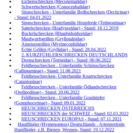
Eichenschrecken (Meconematidae)
Schwertschrecken (Conocephalidae)
Singschrecken - Unterfamilie Beißschrecken (Decticinae)
- Stand: 04.01.2022
Singschrecken - Unterfamilie Heupferde (Tettigoniinae)
Sattelschrecken (Bradyporidae) - Stand: 18.12.2019
Buckelschrecken (Rhaphidophoridae)
Maulwurfsgrillen (Gryllotalpidae)
Ameisengrillen (Myrmecophilidae)
Echte Grillen (Gryllidae) - Stand: 28.04.2022
2. KURZFÜHLERSCHRECKEN DEUTSCHLANDS
Dornschrecken (Tetrigidae) - Stand: 06.06.2022
Feldheuschrecken - Unterfamilie Schönschrecken
(Calliptaminae) - Stand: 11.08.2021
Feldheuschrecken- Unterfamilie Knarrschrecken
(Catantopinae)
Feldheuschrecken - Unterfamilie Ödlandschrecken
(Oedipodinae) - Stand: 20.06.2022
Feldheuschrecken - Unterfamilie Grashüpfer
(Gomphocerinae) - Stand: 09.01.2022
HEUSCHRECKEN ÖSTERREICHS
HEUSCHRECKEN der SCHWEIZ - Stand: 02.03.2022
HEUSCHRECKEN EUROPAS - Stand: 07.11.2021
Hautflügler (Hymenoptera) Deutschlands - Artenportraits
Hautflügler, z.B. Bienen, Wespen- Stand: 19.12.2022