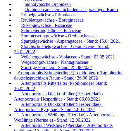
monotypische Orchideen
Orchideen aus dem nicht deutschsprachigen Raum
Primelgewächse - Primulaceae
Raublattgewächse - Boraginaceae
Rosengewächse - Rosaceae
Schmetterlingsblütler - Fabaceae
Sommerwurzgewächse - Orobanchaceae
Spargelgewächse - Asparagaceae - Stand: 15.04.2021
Storchschnabelgewächse - Geraniaceae - Stand:
25.02.2022
Veilchengewächse - Violaceae - Stand: 03.05.2021
Wegerichgewächse - Plantaginaceae
Sonstige Familien - Stand: 25.08.2022
Artenportraits Schmetterlinge (Lepidoptera): Tagfalter im
deutschsprachigen Raum - Stand: 26.08.2022
Artenportraits Ritterfalter (Papilionidae) Stand:
16.05.2022
Artenportraits Dickkopffalter (Hesperiidae) -
Artenportraits Hesperiinae - Stand: 06.09.2021
Artenportraits Dickkopffalter (Hesperiidae) -
Artenportraits Pyrginae - Stand: 14.05.2022
Artenportraits Weißlinge (Pieridae) - Artenportraits
Weißlinge (Pierina e) - Stand: 12.06.2022
Artenportrait Weißlinge (Pieridae) - Artenportraits
Gelblinge (Coliadinae) - Stand: 02.02.2021