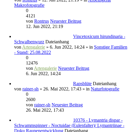
Makrofotografie
0
4121
von
Rontrus
Neuester Beitrag
12. Jun 2022, 21:19
Vincetoxicum hirundinaria -
Schwalbenwurz
Dateianhang
von
Artengalerie
» 6. Jun 2022, 14:24 » in
Sonstige Familien
- Stand: 25.08.2022
0
12476
von
Artengalerie
Neuester Beitrag
6. Jun 2022, 14:24
Rapsblüte
Dateianhang
von
rainer-sh
» 26. Mai 2022, 17:43 » in
Naturfotografie
0
2600
von
rainer-sh
Neuester Beitrag
26. Mai 2022, 17:43
10376 - Lymantria dispar -
Schwammspinner - Noctuidae (Eulenfalter)/ Lymantriinae -
Doku Raupenentwicklung
Dateianhang