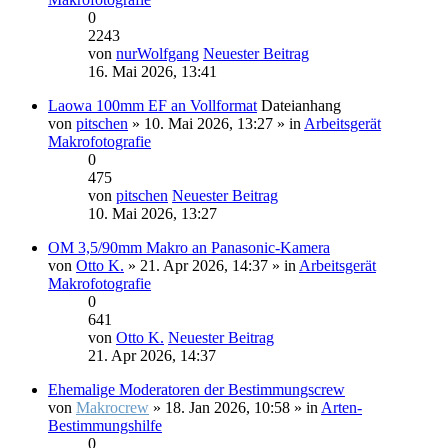
0
2243
von
nurWolfgang
Neuester Beitrag
16. Mai 2026, 13:41
Laowa 100mm EF an Vollformat
Dateianhang
von
pitschen
» 10. Mai 2026, 13:27 » in
Arbeitsgerät
Makrofotografie
0
475
von
pitschen
Neuester Beitrag
10. Mai 2026, 13:27
OM 3,5/90mm Makro an Panasonic-Kamera
von
Otto K.
» 21. Apr 2026, 14:37 » in
Arbeitsgerät
Makrofotografie
0
641
von
Otto K.
Neuester Beitrag
21. Apr 2026, 14:37
Ehemalige Moderatoren der Bestimmungscrew
von
Makrocrew
» 18. Jan 2026, 10:58 » in
Arten-
Bestimmungshilfe
0