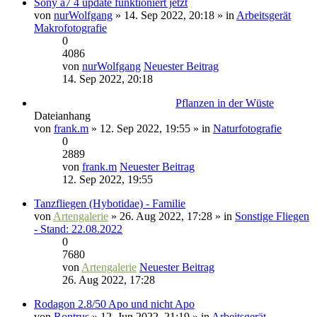
Sony a7 4 update funktioniert jetzt
von
nurWolfgang
» 14. Sep 2022, 20:18 » in
Arbeitsgerät
Makrofotografie
0
4086
von
nurWolfgang
Neuester Beitrag
14. Sep 2022, 20:18
Pflanzen in der Wüste
Dateianhang
von
frank.m
» 12. Sep 2022, 19:55 » in
Naturfotografie
0
2889
von
frank.m
Neuester Beitrag
12. Sep 2022, 19:55
Tanzfliegen (Hybotidae) - Familie
von
Artengalerie
» 26. Aug 2022, 17:28 » in
Sonstige Fliegen
- Stand: 22.08.2022
0
7680
von
Artengalerie
Neuester Beitrag
26. Aug 2022, 17:28
Rodagon 2.8/50 Apo und nicht Apo
von
Rontrus
» 12. Jun 2022, 21:19 » in
Arbeitsgerät