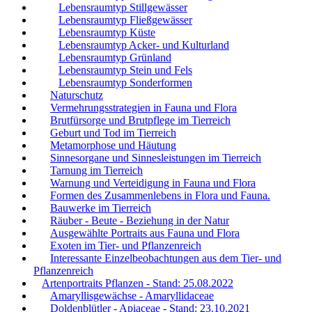
Lebensraumtyp Stillgewässer
Lebensraumtyp Fließgewässer
Lebensraumtyp Küste
Lebensraumtyp Acker- und Kulturland
Lebensraumtyp Grünland
Lebensraumtyp Stein und Fels
Lebensraumtyp Sonderformen
Naturschutz
Vermehrungsstrategien in Fauna und Flora
Brutfürsorge und Brutpflege im Tierreich
Geburt und Tod im Tierreich
Metamorphose und Häutung
Sinnesorgane und Sinnesleistungen im Tierreich
Tarnung im Tierreich
Warnung und Verteidigung in Fauna und Flora
Formen des Zusammenlebens in Flora und Fauna.
Bauwerke im Tierreich
Räuber - Beute - Beziehung in der Natur
Ausgewählte Portraits aus Fauna und Flora
Exoten im Tier- und Pflanzenreich
Interessante Einzelbeobachtungen aus dem Tier- und
Pflanzenreich
Artenportraits Pflanzen - Stand: 25.08.2022
Amaryllisgewächse - Amaryllidaceae
Doldenblütler - Apiaceae - Stand: 23.10.2021