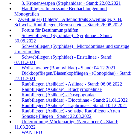
3. Kronenwespen (Stephanidae) - Stand: 22.02.2021
Hautflügler: Interessante Beobachtungen und
Monografien
Zweiflügler (Diptera) - Artenportraits Zweiflügler, z. B.
Schweb-, Raubfliegen, Bremsen etc. - Stand: 26.08.2022
Forum für Bestimmungshilfen
Schwebfliegen (Syrphidae) - Syrphinae - Stand:
30.05.2022
Schwebfliegen (Syrphidae) - Microdontinae und sonstige
Unterfamilien
Schwebfliegen (Syrphidae) - Eristalinae - Stand:
07.11.2021
Wollschweber (Bombyliidae) - Stand: 04.12.2021
Dickkopffliegen/Blasenkopffliegen - (Conopidae) - Stand:
27.11.2021
Raubfliegen (Asilidae) - Asilinae - Stand: 06.06.2022
Raubfliegen (Asilidae) - Brachyrhopalinae
Raubfliegen (Asilidae) - Dasypogoniae
Raubfliegen (Asilidae) - Dioctriinae - Stand: 21.01.2022
Raubfliegen (Asilidae) - Laphriinae - Stand: 10.12.2021
Raubfliegen (Asilidae) - sonstige Raubfliegen-Arten
Sonstige Fliegen - Stand: 22.08.2022
Unterordnung Mückenartige (Nematocera) - Stand:
11.03.2022
WANTED