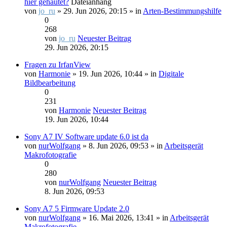
hier gehäutet?
Dateianhang
von
jo_ru
» 29. Jun 2026, 20:15 » in
Arten-Bestimmungshilfe
0
268
von
jo_ru
Neuester Beitrag
29. Jun 2026, 20:15
Fragen zu IrfanView
von
Harmonie
» 19. Jun 2026, 10:44 » in
Digitale
Bildbearbeitung
0
231
von
Harmonie
Neuester Beitrag
19. Jun 2026, 10:44
Sony A7 IV Software update 6.0 ist da
von
nurWolfgang
» 8. Jun 2026, 09:53 » in
Arbeitsgerät
Makrofotografie
0
280
von
nurWolfgang
Neuester Beitrag
8. Jun 2026, 09:53
Sony A7 5 Firmware Update 2.0
von
nurWolfgang
» 16. Mai 2026, 13:41 » in
Arbeitsgerät
Makrofotografie