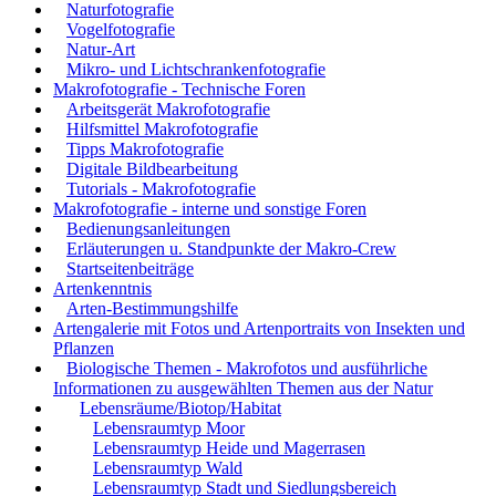
Naturfotografie
Vogelfotografie
Natur-Art
Mikro- und Lichtschrankenfotografie
Makrofotografie - Technische Foren
Arbeitsgerät Makrofotografie
Hilfsmittel Makrofotografie
Tipps Makrofotografie
Digitale Bildbearbeitung
Tutorials - Makrofotografie
Makrofotografie - interne und sonstige Foren
Bedienungsanleitungen
Erläuterungen u. Standpunkte der Makro-Crew
Startseitenbeiträge
Artenkenntnis
Arten-Bestimmungshilfe
Artengalerie mit Fotos und Artenportraits von Insekten und
Pflanzen
Biologische Themen - Makrofotos und ausführliche
Informationen zu ausgewählten Themen aus der Natur
Lebensräume/Biotop/Habitat
Lebensraumtyp Moor
Lebensraumtyp Heide und Magerrasen
Lebensraumtyp Wald
Lebensraumtyp Stadt und Siedlungsbereich