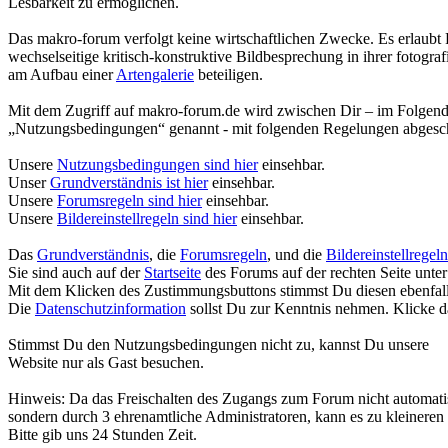
Lesbarkeit zu ermöglichen.
Das makro-forum verfolgt keine wirtschaftlichen Zwecke. Es erlaubt 
wechselseitige kritisch-konstruktive Bildbesprechung in ihrer fotogr
am Aufbau einer
Artengalerie
beteiligen.
Mit dem Zugriff auf makro-forum.de wird zwischen Dir – im Folgend
„Nutzungsbedingungen“ genannt - mit folgenden Regelungen abgesc
Unsere
Nutzungsbedingungen sind hier
einsehbar.
Unser
Grundverständnis ist hier
einsehbar.
Unsere
Forumsregeln sind hier
einsehbar.
Unsere
Bildereinstellregeln sind hier
einsehbar.
Das
Grundverständnis
, die
Forumsregeln
, und die
Bildereinstellregeln
Sie sind auch auf der
Startseite
des Forums auf der rechten Seite unter
Mit dem Klicken des Zustimmungsbuttons stimmst Du diesen ebenfall
Die
Datenschutzinformation
sollst Du zur Kenntnis nehmen. Klicke d
Stimmst Du den Nutzungsbedingungen nicht zu, kannst Du unsere
Website nur als Gast besuchen.
Hinweis: Da das Freischalten des Zugangs zum Forum nicht automatisi
sondern durch 3 ehrenamtliche Administratoren, kann es zu kleinere
Bitte gib uns 24 Stunden Zeit.