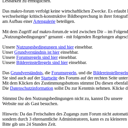
Lesbarkeit zu ermöglichen.
Das makro-forum verfolgt keine wirtschaftlichen Zwecke. Es erlaubt 
wechselseitige kritisch-konstruktive Bildbesprechung in ihrer fotogr
am Aufbau einer
Artengalerie
beteiligen.
Mit dem Zugriff auf makro-forum.de wird zwischen Dir – im Folgend
„Nutzungsbedingungen“ genannt - mit folgenden Regelungen abgesc
Unsere
Nutzungsbedingungen sind hier
einsehbar.
Unser
Grundverständnis ist hier
einsehbar.
Unsere
Forumsregeln sind hier
einsehbar.
Unsere
Bildereinstellregeln sind hier
einsehbar.
Das
Grundverständnis
, die
Forumsregeln
, und die
Bildereinstellregeln
Sie sind auch auf der
Startseite
des Forums auf der rechten Seite unter
Mit dem Klicken des Zustimmungsbuttons stimmst Du diesen ebenfall
Die
Datenschutzinformation
sollst Du zur Kenntnis nehmen. Klicke d
Stimmst Du den Nutzungsbedingungen nicht zu, kannst Du unsere
Website nur als Gast besuchen.
Hinweis: Da das Freischalten des Zugangs zum Forum nicht automatisi
sondern durch 3 ehrenamtliche Administratoren, kann es zu kleinere
Bitte gib uns 24 Stunden Zeit.