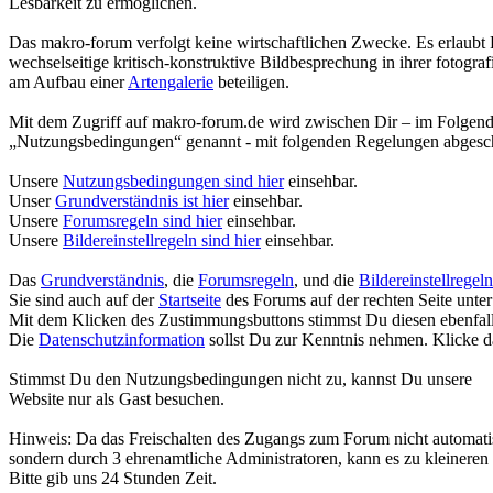
Lesbarkeit zu ermöglichen.
Das makro-forum verfolgt keine wirtschaftlichen Zwecke. Es erlaubt 
wechselseitige kritisch-konstruktive Bildbesprechung in ihrer fotogr
am Aufbau einer
Artengalerie
beteiligen.
Mit dem Zugriff auf makro-forum.de wird zwischen Dir – im Folgend
„Nutzungsbedingungen“ genannt - mit folgenden Regelungen abgesc
Unsere
Nutzungsbedingungen sind hier
einsehbar.
Unser
Grundverständnis ist hier
einsehbar.
Unsere
Forumsregeln sind hier
einsehbar.
Unsere
Bildereinstellregeln sind hier
einsehbar.
Das
Grundverständnis
, die
Forumsregeln
, und die
Bildereinstellregeln
Sie sind auch auf der
Startseite
des Forums auf der rechten Seite unter
Mit dem Klicken des Zustimmungsbuttons stimmst Du diesen ebenfall
Die
Datenschutzinformation
sollst Du zur Kenntnis nehmen. Klicke d
Stimmst Du den Nutzungsbedingungen nicht zu, kannst Du unsere
Website nur als Gast besuchen.
Hinweis: Da das Freischalten des Zugangs zum Forum nicht automatisi
sondern durch 3 ehrenamtliche Administratoren, kann es zu kleinere
Bitte gib uns 24 Stunden Zeit.