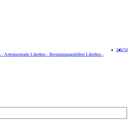
24h
7d
 - Artenportraits Libellen - Bestimmungshilfen Libellen -