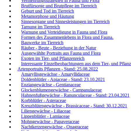
Vermehrungsstrategien in Fauna und Flora
Brutfürsorge und Brutpflege im Tierreich
Geburt und Tod im Tierreich
Metamorphose und Häutung
Sinnesorgane und Sinnesleistungen im Tierreich
Tarnung im Tierreich
Warnung und Verteidigung in Fauna und Flora
Formen des Zusammenlebens in Flora und Fauna.
Bauwerke im Tierreich
Räuber - Beute - Beziehung in der Natur
Ausgewählte Portraits aus Fauna und Flora
Exoten im Tier- und Pflanzenreich
Interessante Einzelbeobachtungen aus dem Tier- und Pflanz
Artenportraits Pflanzen - Stand: 25.08.2022
Amaryllisgewächse - Amaryllidaceae
Doldenblütler - Apiaceae - Stand: 23.10.2021
Enziangewächse - Gentianaceae
Glockenblumengewächse - Campanulaceae
Hahnenfußgewächse - Ranunculaceae - Stand: 23.04.2021
Korbblütler - Asteraceae
Kreuzblütengewächse - Brassicaceae - Stand: 30.12.2021
Liliengewächse - Liliaceae
Lippenblütler - Lamiaceae
Mohngewächse - Papaveraceae
Nachtkerzengewächse - Onagraceae