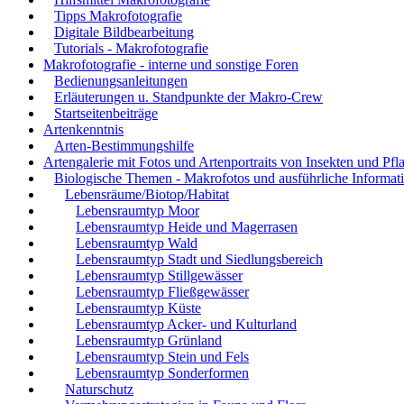
Tipps Makrofotografie
Digitale Bildbearbeitung
Tutorials - Makrofotografie
Makrofotografie - interne und sonstige Foren
Bedienungsanleitungen
Erläuterungen u. Standpunkte der Makro-Crew
Startseitenbeiträge
Artenkenntnis
Arten-Bestimmungshilfe
Artengalerie mit Fotos und Artenportraits von Insekten und Pfl
Biologische Themen - Makrofotos und ausführliche Informat
Lebensräume/Biotop/Habitat
Lebensraumtyp Moor
Lebensraumtyp Heide und Magerrasen
Lebensraumtyp Wald
Lebensraumtyp Stadt und Siedlungsbereich
Lebensraumtyp Stillgewässer
Lebensraumtyp Fließgewässer
Lebensraumtyp Küste
Lebensraumtyp Acker- und Kulturland
Lebensraumtyp Grünland
Lebensraumtyp Stein und Fels
Lebensraumtyp Sonderformen
Naturschutz