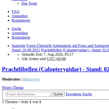
Das Team
FAQ
Anmelden
Registrieren
Suche
Anmelden
Registrieren
Startseite
Foren-Übersicht
Artengalerie mit Fotos und Artenport
Stand: 26.08.2022
Prachtlibellen (Calopterygidae) - Stand: 02
Aktuelle Zeit: 7. Aug 2026, 05:17
Alle Zeiten sind
UTC+02:00
Prachtlibellen (Calopterygidae) - Stand: 0
Moderator:
Makrocrew
Neues Thema
Erweiterte Suche
Suche
3 Themen • Seite
1
von
1