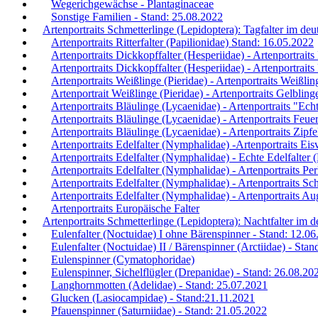
Wegerichgewächse - Plantaginaceae
Sonstige Familien - Stand: 25.08.2022
Artenportraits Schmetterlinge (Lepidoptera): Tagfalter im d
Artenportraits Ritterfalter (Papilionidae) Stand: 16.05.2022
Artenportraits Dickkopffalter (Hesperiidae) - Artenportrait
Artenportraits Dickkopffalter (Hesperiidae) - Artenportrait
Artenportraits Weißlinge (Pieridae) - Artenportraits Weißlin
Artenportrait Weißlinge (Pieridae) - Artenportraits Gelblin
Artenportraits Bläulinge (Lycaenidae) - Artenportraits "Ec
Artenportraits Bläulinge (Lycaenidae) - Artenportraits Feue
Artenportraits Bläulinge (Lycaenidae) - Artenportraits Zipfe
Artenportraits Edelfalter (Nymphalidae) -Artenportraits Eis
Artenportraits Edelfalter (Nymphalidae) - Echte Edelfalter
Artenportraits Edelfalter (Nymphalidae) - Artenportraits Per
Artenportraits Edelfalter (Nymphalidae) - Artenportraits Sch
Artenportraits Edelfalter (Nymphalidae) - Artenportraits Au
Artenportraits Europäische Falter
Artenportraits Schmetterlinge (Lepidoptera): Nachtfalter im
Eulenfalter (Noctuidae) I ohne Bärenspinner - Stand: 12.0
Eulenfalter (Noctuidae) II / Bärenspinner (Arctiidae) - Sta
Eulenspinner (Cymatophoridae)
Eulenspinner, Sichelflügler (Drepanidae) - Stand: 26.08.20
Langhornmotten (Adelidae) - Stand: 25.07.2021
Glucken (Lasiocampidae) - Stand:21.11.2021
Pfauenspinner (Saturniidae) - Stand: 21.05.2022