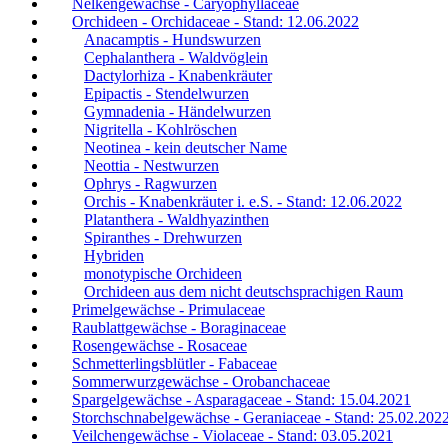
Nelkengewächse - Caryophyllaceae
Orchideen - Orchidaceae - Stand: 12.06.2022
Anacamptis - Hundswurzen
Cephalanthera - Waldvöglein
Dactylorhiza - Knabenkräuter
Epipactis - Stendelwurzen
Gymnadenia - Händelwurzen
Nigritella - Kohlröschen
Neotinea - kein deutscher Name
Neottia - Nestwurzen
Ophrys - Ragwurzen
Orchis - Knabenkräuter i. e.S. - Stand: 12.06.2022
Platanthera - Waldhyazinthen
Spiranthes - Drehwurzen
Hybriden
monotypische Orchideen
Orchideen aus dem nicht deutschsprachigen Raum
Primelgewächse - Primulaceae
Raublattgewächse - Boraginaceae
Rosengewächse - Rosaceae
Schmetterlingsblütler - Fabaceae
Sommerwurzgewächse - Orobanchaceae
Spargelgewächse - Asparagaceae - Stand: 15.04.2021
Storchschnabelgewächse - Geraniaceae - Stand: 25.02.202
Veilchengewächse - Violaceae - Stand: 03.05.2021