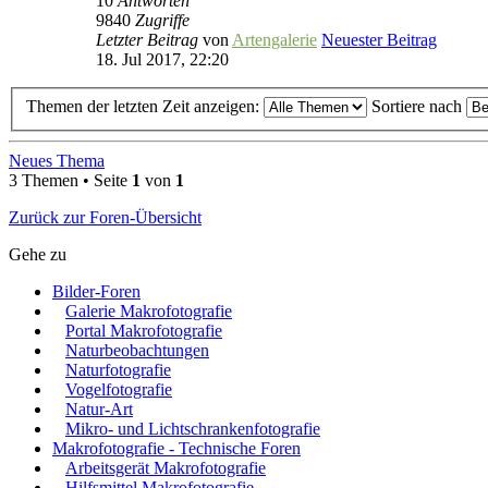
10
Antworten
9840
Zugriffe
Letzter Beitrag
von
Artengalerie
Neuester Beitrag
18. Jul 2017, 22:20
Themen der letzten Zeit anzeigen:
Sortiere nach
Neues Thema
3 Themen • Seite
1
von
1
Zurück zur Foren-Übersicht
Gehe zu
Bilder-Foren
Galerie Makrofotografie
Portal Makrofotografie
Naturbeobachtungen
Naturfotografie
Vogelfotografie
Natur-Art
Mikro- und Lichtschrankenfotografie
Makrofotografie - Technische Foren
Arbeitsgerät Makrofotografie
Hilfsmittel Makrofotografie