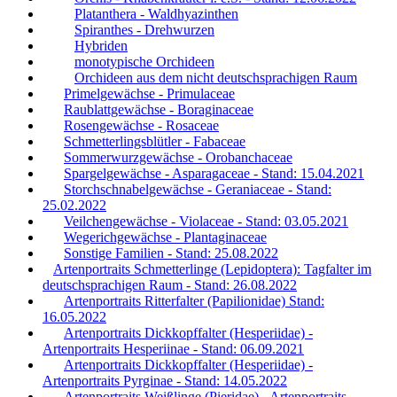
Platanthera - Waldhyazinthen
Spiranthes - Drehwurzen
Hybriden
monotypische Orchideen
Orchideen aus dem nicht deutschsprachigen Raum
Primelgewächse - Primulaceae
Raublattgewächse - Boraginaceae
Rosengewächse - Rosaceae
Schmetterlingsblütler - Fabaceae
Sommerwurzgewächse - Orobanchaceae
Spargelgewächse - Asparagaceae - Stand: 15.04.2021
Storchschnabelgewächse - Geraniaceae - Stand:
25.02.2022
Veilchengewächse - Violaceae - Stand: 03.05.2021
Wegerichgewächse - Plantaginaceae
Sonstige Familien - Stand: 25.08.2022
Artenportraits Schmetterlinge (Lepidoptera): Tagfalter im
deutschsprachigen Raum - Stand: 26.08.2022
Artenportraits Ritterfalter (Papilionidae) Stand:
16.05.2022
Artenportraits Dickkopffalter (Hesperiidae) -
Artenportraits Hesperiinae - Stand: 06.09.2021
Artenportraits Dickkopffalter (Hesperiidae) -
Artenportraits Pyrginae - Stand: 14.05.2022
Artenportraits Weißlinge (Pieridae) - Artenportraits