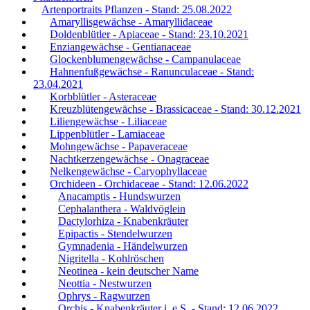
Artenportraits Pflanzen - Stand: 25.08.2022
Amaryllisgewächse - Amaryllidaceae
Doldenblütler - Apiaceae - Stand: 23.10.2021
Enziangewächse - Gentianaceae
Glockenblumengewächse - Campanulaceae
Hahnenfußgewächse - Ranunculaceae - Stand:
23.04.2021
Korbblütler - Asteraceae
Kreuzblütengewächse - Brassicaceae - Stand: 30.12.2021
Liliengewächse - Liliaceae
Lippenblütler - Lamiaceae
Mohngewächse - Papaveraceae
Nachtkerzengewächse - Onagraceae
Nelkengewächse - Caryophyllaceae
Orchideen - Orchidaceae - Stand: 12.06.2022
Anacamptis - Hundswurzen
Cephalanthera - Waldvöglein
Dactylorhiza - Knabenkräuter
Epipactis - Stendelwurzen
Gymnadenia - Händelwurzen
Nigritella - Kohlröschen
Neotinea - kein deutscher Name
Neottia - Nestwurzen
Ophrys - Ragwurzen
Orchis - Knabenkräuter i. e.S. - Stand: 12.06.2022