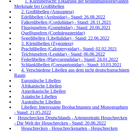
1. Kurzübersicht: Erklärung der bestimmungsrelevanten
Merkmale bei Großlibellen
2. Großlibellen (Anisoptera)
Edellibellen (Aeshnidae) - Stand: 26.08.2022
Falkenlibellen (Corduliidae) - Stand: 28.11.2021
Flussjungfern (Gomphidae) - Stand: 20.06.2021
Quelljungfern (Cordulegasteridae)
Segellibellen (Libellulidae) - Stand: 22.06.2022
3. Kleinlibellen (Zygoptera)
Prachtlibellen (Calopterygidae) - Stand: 02.02.2021
Teichjungfern (Lestidae) - Stand: 06.06.2022
Federlibellen (Platycnemididae) - Stand: 24.01.2022
Schlanklibellen (Coenagrionidae) - Stand: 10.03.2021
4. Verschiedene Libellen aus dem nicht deutschsprachigen
Raum
Europäische Libellen
Afrikanische Libellen
Amerikanische Libellen
Asiatische Libellen
Australische Libellen
Libellen: Interessante Beobachtungen und Monographien
- Stand: 21.05.2022
Heuschrecken Deutschlands - Artenportraits Heuschrecken
- Die Welt der Heuschrecken - Stand: 20.06.2022
Heuschrecken - Heuschreckenarten - Heuschrecken