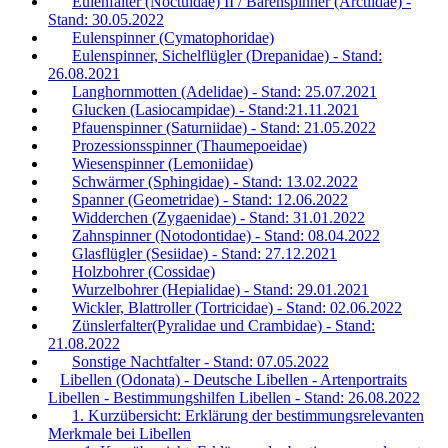
Eulenfalter (Noctuidae) II / Bärenspinner (Arctiidae) -
Stand: 30.05.2022
Eulenspinner (Cymatophoridae)
Eulenspinner, Sichelflügler (Drepanidae) - Stand:
26.08.2021
Langhornmotten (Adelidae) - Stand: 25.07.2021
Glucken (Lasiocampidae) - Stand:21.11.2021
Pfauenspinner (Saturniidae) - Stand: 21.05.2022
Prozessionsspinner (Thaumepoeidae)
Wiesenspinner (Lemoniidae)
Schwärmer (Sphingidae) - Stand: 13.02.2022
Spanner (Geometridae) - Stand: 12.06.2022
Widderchen (Zygaenidae) - Stand: 31.01.2022
Zahnspinner (Notodontidae) - Stand: 08.04.2022
Glasflügler (Sesiidae) - Stand: 27.12.2021
Holzbohrer (Cossidae)
Wurzelbohrer (Hepialidae) - Stand: 29.01.2021
Wickler, Blattroller (Tortricidae) - Stand: 02.06.2022
Zünslerfalter(Pyralidae und Crambidae) - Stand:
21.08.2022
Sonstige Nachtfalter - Stand: 07.05.2022
Libellen (Odonata) - Deutsche Libellen - Artenportraits
Libellen - Bestimmungshilfen Libellen - Stand: 26.08.2022
1. Kurzübersicht: Erklärung der bestimmungsrelevanten
Merkmale bei Libellen