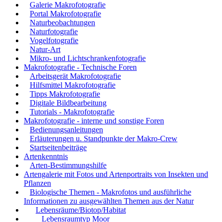
Galerie Makrofotografie
Portal Makrofotografie
Naturbeobachtungen
Naturfotografie
Vogelfotografie
Natur-Art
Mikro- und Lichtschrankenfotografie
Makrofotografie - Technische Foren
Arbeitsgerät Makrofotografie
Hilfsmittel Makrofotografie
Tipps Makrofotografie
Digitale Bildbearbeitung
Tutorials - Makrofotografie
Makrofotografie - interne und sonstige Foren
Bedienungsanleitungen
Erläuterungen u. Standpunkte der Makro-Crew
Startseitenbeiträge
Artenkenntnis
Arten-Bestimmungshilfe
Artengalerie mit Fotos und Artenportraits von Insekten und
Pflanzen
Biologische Themen - Makrofotos und ausführliche
Informationen zu ausgewählten Themen aus der Natur
Lebensräume/Biotop/Habitat
Lebensraumtyp Moor