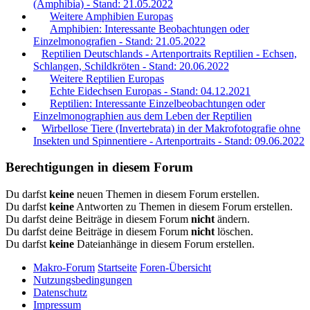
(Amphibia) - Stand: 21.05.2022
Weitere Amphibien Europas
Amphibien: Interessante Beobachtungen oder
Einzelmonografien - Stand: 21.05.2022
Reptilien Deutschlands - Artenportraits Reptilien - Echsen,
Schlangen, Schildkröten - Stand: 20.06.2022
Weitere Reptilien Europas
Echte Eidechsen Europas - Stand: 04.12.2021
Reptilien: Interessante Einzelbeobachtungen oder
Einzelmonographien aus dem Leben der Reptilien
Wirbellose Tiere (Invertebrata) in der Makrofotografie ohne
Insekten und Spinnentiere - Artenportraits - Stand: 09.06.2022
Berechtigungen in diesem Forum
Du darfst
keine
neuen Themen in diesem Forum erstellen.
Du darfst
keine
Antworten zu Themen in diesem Forum erstellen.
Du darfst deine Beiträge in diesem Forum
nicht
ändern.
Du darfst deine Beiträge in diesem Forum
nicht
löschen.
Du darfst
keine
Dateianhänge in diesem Forum erstellen.
Makro-Forum
Startseite
Foren-Übersicht
Nutzungsbedingungen
Datenschutz
Impressum