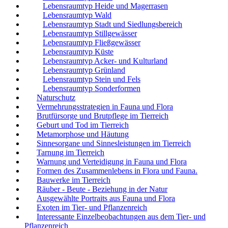
Lebensraumtyp Heide und Magerrasen
Lebensraumtyp Wald
Lebensraumtyp Stadt und Siedlungsbereich
Lebensraumtyp Stillgewässer
Lebensraumtyp Fließgewässer
Lebensraumtyp Küste
Lebensraumtyp Acker- und Kulturland
Lebensraumtyp Grünland
Lebensraumtyp Stein und Fels
Lebensraumtyp Sonderformen
Naturschutz
Vermehrungsstrategien in Fauna und Flora
Brutfürsorge und Brutpflege im Tierreich
Geburt und Tod im Tierreich
Metamorphose und Häutung
Sinnesorgane und Sinnesleistungen im Tierreich
Tarnung im Tierreich
Warnung und Verteidigung in Fauna und Flora
Formen des Zusammenlebens in Flora und Fauna.
Bauwerke im Tierreich
Räuber - Beute - Beziehung in der Natur
Ausgewählte Portraits aus Fauna und Flora
Exoten im Tier- und Pflanzenreich
Interessante Einzelbeobachtungen aus dem Tier- und
Pflanzenreich