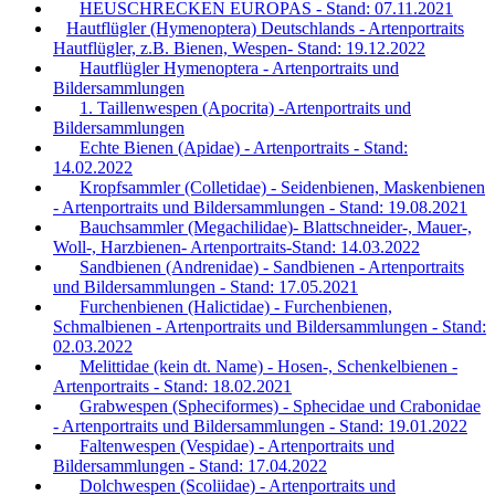
HEUSCHRECKEN EUROPAS - Stand: 07.11.2021
Hautflügler (Hymenoptera) Deutschlands - Artenportraits
Hautflügler, z.B. Bienen, Wespen- Stand: 19.12.2022
Hautflügler Hymenoptera - Artenportraits und
Bildersammlungen
1. Taillenwespen (Apocrita) -Artenportraits und
Bildersammlungen
Echte Bienen (Apidae) - Artenportraits - Stand:
14.02.2022
Kropfsammler (Colletidae) - Seidenbienen, Maskenbienen
- Artenportraits und Bildersammlungen - Stand: 19.08.2021
Bauchsammler (Megachilidae)- Blattschneider-, Mauer-,
Woll-, Harzbienen- Artenportraits-Stand: 14.03.2022
Sandbienen (Andrenidae) - Sandbienen - Artenportraits
und Bildersammlungen - Stand: 17.05.2021
Furchenbienen (Halictidae) - Furchenbienen,
Schmalbienen - Artenportraits und Bildersammlungen - Stand:
02.03.2022
Melittidae (kein dt. Name) - Hosen-, Schenkelbienen -
Artenportraits - Stand: 18.02.2021
Grabwespen (Spheciformes) - Sphecidae und Crabonidae
- Artenportraits und Bildersammlungen - Stand: 19.01.2022
Faltenwespen (Vespidae) - Artenportraits und
Bildersammlungen - Stand: 17.04.2022
Dolchwespen (Scoliidae) - Artenportraits und