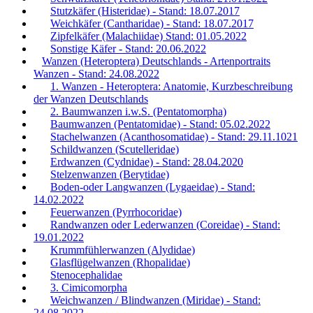
Stutzkäfer (Histeridae) - Stand: 18.07.2017
Weichkäfer (Cantharidae) - Stand: 18.07.2017
Zipfelkäfer (Malachiidae) Stand: 01.05.2022
Sonstige Käfer - Stand: 20.06.2022
Wanzen (Heteroptera) Deutschlands - Artenportraits
Wanzen - Stand: 24.08.2022
1. Wanzen - Heteroptera: Anatomie, Kurzbeschreibung
der Wanzen Deutschlands
2. Baumwanzen i.w.S. (Pentatomorpha)
Baumwanzen (Pentatomidae) - Stand: 05.02.2022
Stachelwanzen (Acanthosomatidae) - Stand: 29.11.1021
Schildwanzen (Scutelleridae)
Erdwanzen (Cydnidae) - Stand: 28.04.2020
Stelzenwanzen (Berytidae)
Boden-oder Langwanzen (Lygaeidae) - Stand:
14.02.2022
Feuerwanzen (Pyrrhocoridae)
Randwanzen oder Lederwanzen (Coreidae) - Stand:
19.01.2022
Krummfühlerwanzen (Alydidae)
Glasflügelwanzen (Rhopalidae)
Stenocephalidae
3. Cimicomorpha
Weichwanzen / Blindwanzen (Miridae) - Stand:
24.08.2022