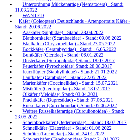
Unterordnung Mückenartige (Nematocera) - Stand:
11.03.2022
WANTED
Käfer (Coleoptera) Deutschlands - Artenportraits Käfer -
Stand: 20.06.2022
Aaskäfer (Silphidae) - Stand: 28.04.2022
Blatthornkäfer (Scarabaeidae) - Stand: 09.06.2022
Blattkäfer (Chrysomelidae) - Stand 23.05.2022
Bockkäfer (Cerambycidae) - Stand: 16.05.2022
Buntkäfer (Cleridae) - Stand: 06.01.2022
Düsterkäfer (Serropalpidae) Stand: 18.07.2017
Feuerkäfer (Pyrochroidae) Stand: 28.08.2017
Kurzflügler (Staphylinidae) - Stand: 21.01.2022
Laufkäfer (Carabidae) - Stand: 22.05.2022
Marienkäfer (Coccinellidae) - Stand: 15.07.2021
Mistkäfer (Geotrupidae) - Stand: 18.07.2017
Ölkäfer (Meloidae) Stand: 03.04.2021
Prachtkäfer (Buprestidae) - Stand: 07.06.2021
Rüsselkäfer (Curculionidae) -Stand: 05.06.2022
Weitere Rüsselkäferartige (Curculionoidea) - Stand:
23.05.2022
Scheinbockkäfer (Oedemeridae) - Stand: 18.07.2017
Schnellkäfer (Elateridae) - Stand: 01.06.2022
Schröter (Lucanidae) - Stand: 24.01.2022
Schwarzkäfer (Tenebrionidae) Stand: 21.01.2022