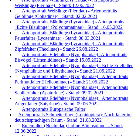
Weißlinge (Pierina e) - Stand: 12.06.2022
Artenportrait Weißlinge (Pieridae) - Artenportraits
Gelblinge (Coliadinae) - Stand: 02.02.2021
Artenportraits Bläulinge (Lycaenidae) - Artenportraits
"Echte Bläulinge" (Polyommatinae) - Stand: 16.05.2022
Artenportraits Bläulinge (Lycaenidae) - Artenportraits
Feuerfalter (Lycaeninae) - Stand: 08.03.2021
Artenportraits Bläulinge (Lycaenidae) - Artenportraits
Zipfelfalter (Theclinae) - Stand: 26.08.2022
Artenportraits Edelfalter (Nymphalidae) -Artenportraits
Eisvögel (Limenitidinae) - Stand: 15.05.2022
Artenportraits Edelfalter (Nymphalidae) - Echte Edelfalter
(Nymphalinae und Libytheinae) - Stand: 21.05.2022
Artenportraits Edelfalter (Nymphalidae) - Artenportraits
Perlmuttfalter (Heliconiinae) - Stand: 21.05.2022
Artenportraits Edelfalter (Nymphalidae) - Artenportraits
Schillerfalter (Apaturinae) - Stand: 09.02.2021
Artenportraits Edelfalter (Nymphalidae) - Artenportraits
Augenfalter (Satyrinae) - Stand: 09.06.2022
Artenportraits Europäische Falter
Artenportraits Schmetterlinge (Lepidoptera): Nachtfalter im
deutschsprachigen Raum - Stand: 21.08.2022
Eulenfalter (Noctuidae) I ohne Bärenspinner - Stand:
12.06.2022