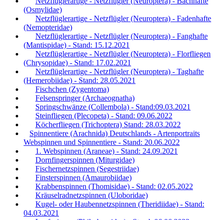
Netzflüglerartige - Netzflügler (Neuroptera) - Bachhafte
(Osmylidae)
Netzflüglerartige - Netzflügler (Neuroptera) - Fadenhafte
(Nemopteridae)
Netzflüglerartige - Netzflügler (Neuroptera) - Fanghafte
(Mantispidae) - Stand: 15.12.2021
Netzflüglerartige - Netzflügler (Neuroptera) - Florfliegen
(Chrysopidae) - Stand: 17.02.2021
Netzflüglerartige - Netzflügler (Neuroptera) - Taghafte
(Hemerobiidae) - Stand: 28.05.2021
Fischchen (Zygentoma)
Felsenspringer (Archaeognatha)
Springschwänze (Collembola) - Stand:09.03.2021
Steinfliegen (Plecopeta) - Stand: 09.06.2022
Köcherfliegen (Trichoptera) Stand: 28.03.2022
Spinnentiere (Arachnida) Deutschlands - Artenportraits
Webspinnen und Spinnentiere - Stand: 20.06.2022
1. Webspinnen (Araneae) - Stand: 24.09.2021
Dornfingerspinnen (Miturgidae)
Fischernetzspinnen (Segestriidae)
Finsterspinnen (Amaurobiidae)
Krabbenspinnen (Thomisidae) - Stand: 02.05.2022
Kräuselradnetzspinnen (Uloboridae)
Kugel- oder Haubennetzspinnen (Theridiidae) - Stand:
04.03.2021