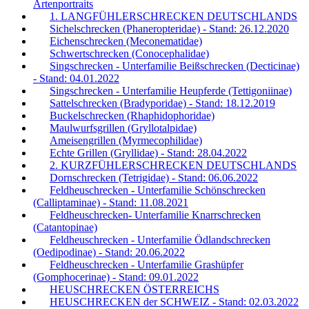
Artenportraits
1. LANGFÜHLERSCHRECKEN DEUTSCHLANDS
Sichelschrecken (Phaneropteridae) - Stand: 26.12.2020
Eichenschrecken (Meconematidae)
Schwertschrecken (Conocephalidae)
Singschrecken - Unterfamilie Beißschrecken (Decticinae)
- Stand: 04.01.2022
Singschrecken - Unterfamilie Heupferde (Tettigoniinae)
Sattelschrecken (Bradyporidae) - Stand: 18.12.2019
Buckelschrecken (Rhaphidophoridae)
Maulwurfsgrillen (Gryllotalpidae)
Ameisengrillen (Myrmecophilidae)
Echte Grillen (Gryllidae) - Stand: 28.04.2022
2. KURZFÜHLERSCHRECKEN DEUTSCHLANDS
Dornschrecken (Tetrigidae) - Stand: 06.06.2022
Feldheuschrecken - Unterfamilie Schönschrecken
(Calliptaminae) - Stand: 11.08.2021
Feldheuschrecken- Unterfamilie Knarrschrecken
(Catantopinae)
Feldheuschrecken - Unterfamilie Ödlandschrecken
(Oedipodinae) - Stand: 20.06.2022
Feldheuschrecken - Unterfamilie Grashüpfer
(Gomphocerinae) - Stand: 09.01.2022
HEUSCHRECKEN ÖSTERREICHS
HEUSCHRECKEN der SCHWEIZ - Stand: 02.03.2022