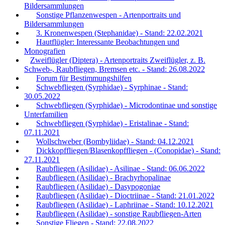
Bildersammlungen
Sonstige Pflanzenwespen - Artenportraits und
Bildersammlungen
3. Kronenwespen (Stephanidae) - Stand: 22.02.2021
Hautflügler: Interessante Beobachtungen und
Monografien
Zweiflügler (Diptera) - Artenportraits Zweiflügler, z. B.
Schweb-, Raubfliegen, Bremsen etc. - Stand: 26.08.2022
Forum für Bestimmungshilfen
Schwebfliegen (Syrphidae) - Syrphinae - Stand:
30.05.2022
Schwebfliegen (Syrphidae) - Microdontinae und sonstige
Unterfamilien
Schwebfliegen (Syrphidae) - Eristalinae - Stand:
07.11.2021
Wollschweber (Bombyliidae) - Stand: 04.12.2021
Dickkopffliegen/Blasenkopffliegen - (Conopidae) - Stand:
27.11.2021
Raubfliegen (Asilidae) - Asilinae - Stand: 06.06.2022
Raubfliegen (Asilidae) - Brachyrhopalinae
Raubfliegen (Asilidae) - Dasypogoniae
Raubfliegen (Asilidae) - Dioctriinae - Stand: 21.01.2022
Raubfliegen (Asilidae) - Laphriinae - Stand: 10.12.2021
Raubfliegen (Asilidae) - sonstige Raubfliegen-Arten
Sonstige Fliegen - Stand: 22.08.2022