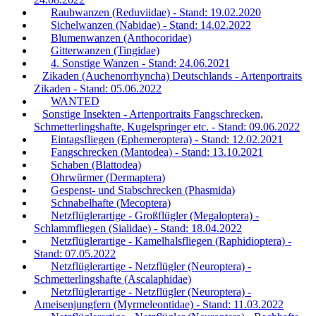
Raubwanzen (Reduviidae) - Stand: 19.02.2020
Sichelwanzen (Nabidae) - Stand: 14.02.2022
Blumenwanzen (Anthocoridae)
Gitterwanzen (Tingidae)
4. Sonstige Wanzen - Stand: 24.06.2021
Zikaden (Auchenorrhyncha) Deutschlands - Artenportraits
Zikaden - Stand: 05.06.2022
WANTED
Sonstige Insekten - Artenportraits Fangschrecken,
Schmetterlingshafte, Kugelspringer etc. - Stand: 09.06.2022
Eintagsfliegen (Ephemeroptera) - Stand: 12.02.2021
Fangschrecken (Mantodea) - Stand: 13.10.2021
Schaben (Blattodea)
Ohrwürmer (Dermaptera)
Gespenst- und Stabschrecken (Phasmida)
Schnabelhafte (Mecoptera)
Netzflüglerartige - Großflügler (Megaloptera) -
Schlammfliegen (Sialidae) - Stand: 18.04.2022
Netzflüglerartige - Kamelhalsfliegen (Raphidioptera) -
Stand: 07.05.2022
Netzflüglerartige - Netzflügler (Neuroptera) -
Schmetterlingshafte (Ascalaphidae)
Netzflüglerartige - Netzflügler (Neuroptera) -
Ameisenjungfern (Myrmeleontidae) - Stand: 11.03.2022