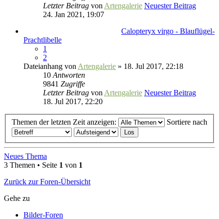
Letzter Beitrag
von
Artengalerie
Neuester Beitrag
24. Jan 2021, 19:07
Calopteryx virgo - Blauflügel-
Prachtlibelle
1
2
Dateianhang
von
Artengalerie
» 18. Jul 2017, 22:18
10
Antworten
9841
Zugriffe
Letzter Beitrag
von
Artengalerie
Neuester Beitrag
18. Jul 2017, 22:20
Themen der letzten Zeit anzeigen:
Sortiere nach
Neues Thema
3 Themen • Seite
1
von
1
Zurück zur Foren-Übersicht
Gehe zu
Bilder-Foren