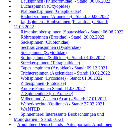
Laufspinnen (Philodromidae) - Stand: 06.06.2022
Luchsspinnen (Oxyopidae)
Plattbauchspinnen (Gnaphosidae)
Radnetzspinnen (Araneidae) - Stand: 20.06.2022
Jagdspinnen - Raubspinnen (Pisauridae) - Stand:
11.03.2022
Riesenkrabbenspinnen (Sparassidae) - Stand: 06.06.2022
Röhrenspinnen (Eresidae) - Stand: 20.02.2022
Sackspinnen (Clubionidae)
Sechsaugenspinnen (Dysderidae)
Speispinnen (Scytodidae)
Springspinnen (Salticidae) - Stand: 01.06.2022
Streckerspinnen (Tetragnathidae)
Tapezierspinnen (Atypidae) - Stand: 09.12.2021
Trichterspinnen (Agelenidae) - Stand: 10.02.2022
Wolfspinnen (Lycosidae) - Stand: 01.06.2022
Zitterspinnen (Pholcidae)
Andere Familien Stand: 11.03.2022
2. Spinnentiere (ex. Araneae)
Milben und Zecken (Acari) - Stand: 27.01.2021
Weberknechte (Opiliones) - Stand: 27.02.2021
WANTED
Spinnentiere: Interessante Beobachtungen und
Monografien - Stand: 01/21
Amphibien Deutschlands - Artenportraits Amphibien