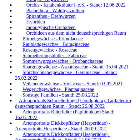
Orchis - Knabenkräuter i. e.S. - Stand: 12.06.2022
Platanthera - Waldhyazinthen
Spiranthes - Drehwurzen
Hybriden
monotypische Orchideen
Orchideen aus dem nicht deutschsprachigen Raum
Primelgewächse - Primulaceae
Raublattgewächse - Boraginaceae
Rosengewächse - Rosaceae
Schmetterlingsblütler - Fabaceae
Sommerwurzgewächse - Orobanchaceae
Spargelgewächse - Asparagaceae - Stand: 15.04.2021
Storchschnabelgewächse - Geraniaceae - Stand:
25.02.2022
Veilchengewächse - Violaceae - Stand: 03.05.2021
Wegerichgewächse - Plantaginaceae
Sonstige Familien - Stand: 25.08.2022
Artenportraits Schmetterlinge (Lepidoptera): Tagfalter im
deutschsprachigen Raum - Stand: 26.08.2022
Artenportraits Ritterfalter (Papilionidae) Stand:
16.05.2022
Artenportraits Dickkopffalter (Hesperiidae) -
Artenportraits Hesperiinae - Stand: 06.09.2021
Artenportraits Dickkopffalter (Hesperiidae) -
Artenportraits Pyrginae - Stand: 14.05.2022