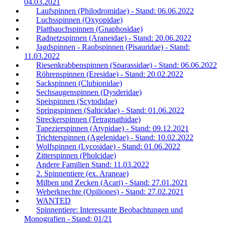
04.03.2021
Laufspinnen (Philodromidae) - Stand: 06.06.2022
Luchsspinnen (Oxyopidae)
Plattbauchspinnen (Gnaphosidae)
Radnetzspinnen (Araneidae) - Stand: 20.06.2022
Jagdspinnen - Raubspinnen (Pisauridae) - Stand:
11.03.2022
Riesenkrabbenspinnen (Sparassidae) - Stand: 06.06.2022
Röhrenspinnen (Eresidae) - Stand: 20.02.2022
Sackspinnen (Clubionidae)
Sechsaugenspinnen (Dysderidae)
Speispinnen (Scytodidae)
Springspinnen (Salticidae) - Stand: 01.06.2022
Streckerspinnen (Tetragnathidae)
Tapezierspinnen (Atypidae) - Stand: 09.12.2021
Trichterspinnen (Agelenidae) - Stand: 10.02.2022
Wolfspinnen (Lycosidae) - Stand: 01.06.2022
Zitterspinnen (Pholcidae)
Andere Familien Stand: 11.03.2022
2. Spinnentiere (ex. Araneae)
Milben und Zecken (Acari) - Stand: 27.01.2021
Weberknechte (Opiliones) - Stand: 27.02.2021
WANTED
Spinnentiere: Interessante Beobachtungen und
Monografien - Stand: 01/21