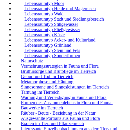
Lebensraumtyp Moor
Lebensraumtyp Heide und Magerrasen
Lebensraumtyp Wald
Lebensraumtyp Stadt und Siedlungsbereich
Lebensraumtyp Stillgewässer
Lebensraumtyp Fließgewässer
Lebensraumtyp Küste
Lebensraumtyp Acker- und Kulturland
Lebensraumtyp Grünland
Lebensraumtyp Stein und Fels
Lebensraumtyp Sonderformen
Naturschutz
Vermehrungsstrategien in Fauna und Flora
Brutfürsorge und Brutpflege im Tierreich
Geburt und Tod im Tierreich
Metamorphose und Häutung
Sinnesorgane und Sinnesleistungen im Tierreich
Tarnung im Tierreich
Warnung und Verteidigung in Fauna und Flora
Formen des Zusammenlebens in Flora und Fauna.
Bauwerke im Tierreich
Räuber - Beute - Beziehung in der Natur
Ausgewählte Portraits aus Fauna und Flora
Exoten im Tier- und Pflanzenreich
Interessante Einzelbeobachtungen aus dem Tier- und