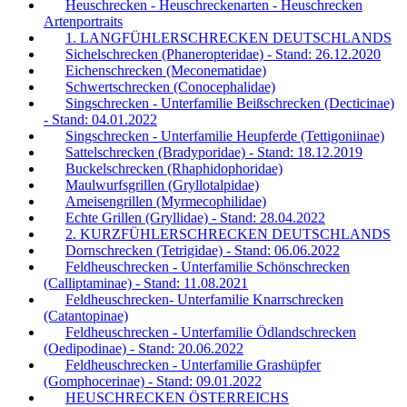
Heuschrecken - Heuschreckenarten - Heuschrecken
Artenportraits
1. LANGFÜHLERSCHRECKEN DEUTSCHLANDS
Sichelschrecken (Phaneropteridae) - Stand: 26.12.2020
Eichenschrecken (Meconematidae)
Schwertschrecken (Conocephalidae)
Singschrecken - Unterfamilie Beißschrecken (Decticinae)
- Stand: 04.01.2022
Singschrecken - Unterfamilie Heupferde (Tettigoniinae)
Sattelschrecken (Bradyporidae) - Stand: 18.12.2019
Buckelschrecken (Rhaphidophoridae)
Maulwurfsgrillen (Gryllotalpidae)
Ameisengrillen (Myrmecophilidae)
Echte Grillen (Gryllidae) - Stand: 28.04.2022
2. KURZFÜHLERSCHRECKEN DEUTSCHLANDS
Dornschrecken (Tetrigidae) - Stand: 06.06.2022
Feldheuschrecken - Unterfamilie Schönschrecken
(Calliptaminae) - Stand: 11.08.2021
Feldheuschrecken- Unterfamilie Knarrschrecken
(Catantopinae)
Feldheuschrecken - Unterfamilie Ödlandschrecken
(Oedipodinae) - Stand: 20.06.2022
Feldheuschrecken - Unterfamilie Grashüpfer
(Gomphocerinae) - Stand: 09.01.2022
HEUSCHRECKEN ÖSTERREICHS