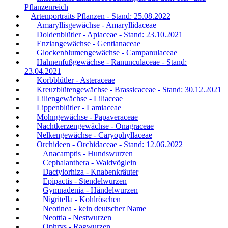
Pflanzenreich
Artenportraits Pflanzen - Stand: 25.08.2022
Amaryllisgewächse - Amaryllidaceae
Doldenblütler - Apiaceae - Stand: 23.10.2021
Enziangewächse - Gentianaceae
Glockenblumengewächse - Campanulaceae
Hahnenfußgewächse - Ranunculaceae - Stand:
23.04.2021
Korbblütler - Asteraceae
Kreuzblütengewächse - Brassicaceae - Stand: 30.12.2021
Liliengewächse - Liliaceae
Lippenblütler - Lamiaceae
Mohngewächse - Papaveraceae
Nachtkerzengewächse - Onagraceae
Nelkengewächse - Caryophyllaceae
Orchideen - Orchidaceae - Stand: 12.06.2022
Anacamptis - Hundswurzen
Cephalanthera - Waldvöglein
Dactylorhiza - Knabenkräuter
Epipactis - Stendelwurzen
Gymnadenia - Händelwurzen
Nigritella - Kohlröschen
Neotinea - kein deutscher Name
Neottia - Nestwurzen
Ophrys - Ragwurzen