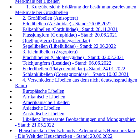
Merkmale bei Libellen
1. Kurzübersicht: Erklärung der bestimmungsrelevanten
Merkmale bei Großlibellen
2. Großlibellen (Anisoptera)
Edellibellen (Aeshnidae) - Stand: 26.08.2022
Falkenlibellen (Corduliidae) - Stand: 28.11.2021
Flussjungfern (Gomphidae) - Stand: 20.06.2021
Quelljungfern (Cordulegasteridae)
Segellibellen (Libellulidae) - Stand: 22.06.2022
3. Kleinlibellen (Zygoptera)
Prachtlibellen (Calopterygidae) - Stand: 02.02.2021
Teichjungfern (Lestidae) - Stand: 06.06.2022
Federlibellen (Platycnemididae) - Stand: 24.01.2022
Schlanklibellen (Coenagrionidae) - Stand: 10.03.2021
4. Verschiedene Libellen aus dem nicht deutschsprachigen
Raum
Europäische Libellen
Afrikanische Libellen
Amerikanische Libellen
Asiatische Libellen
Australische Libellen
Libellen: Interessante Beobachtungen und Monographien
- Stand: 21.05.2022
Heuschrecken Deutschlands - Artenportraits Heuschrecken
- Die Welt der Heuschrecken - Stand: 20.06.2022