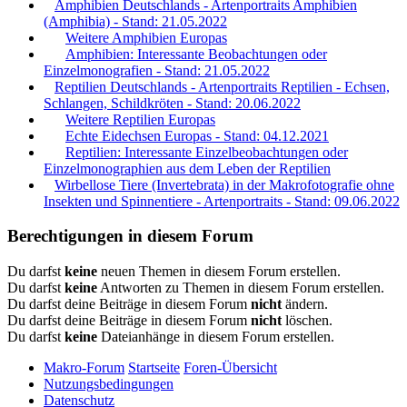
Amphibien Deutschlands - Artenportraits Amphibien
(Amphibia) - Stand: 21.05.2022
Weitere Amphibien Europas
Amphibien: Interessante Beobachtungen oder
Einzelmonografien - Stand: 21.05.2022
Reptilien Deutschlands - Artenportraits Reptilien - Echsen,
Schlangen, Schildkröten - Stand: 20.06.2022
Weitere Reptilien Europas
Echte Eidechsen Europas - Stand: 04.12.2021
Reptilien: Interessante Einzelbeobachtungen oder
Einzelmonographien aus dem Leben der Reptilien
Wirbellose Tiere (Invertebrata) in der Makrofotografie ohne
Insekten und Spinnentiere - Artenportraits - Stand: 09.06.2022
Berechtigungen in diesem Forum
Du darfst
keine
neuen Themen in diesem Forum erstellen.
Du darfst
keine
Antworten zu Themen in diesem Forum erstellen.
Du darfst deine Beiträge in diesem Forum
nicht
ändern.
Du darfst deine Beiträge in diesem Forum
nicht
löschen.
Du darfst
keine
Dateianhänge in diesem Forum erstellen.
Makro-Forum
Startseite
Foren-Übersicht
Nutzungsbedingungen
Datenschutz