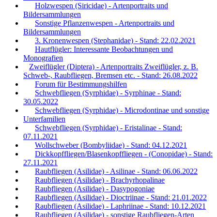
Holzwespen (Siricidae) - Artenportraits und
Bildersammlungen
Sonstige Pflanzenwespen - Artenportraits und
Bildersammlungen
3. Kronenwespen (Stephanidae) - Stand: 22.02.2021
Hautflügler: Interessante Beobachtungen und
Monografien
Zweiflügler (Diptera) - Artenportraits Zweiflügler, z. B.
Schweb-, Raubfliegen, Bremsen etc. - Stand: 26.08.2022
Forum für Bestimmungshilfen
Schwebfliegen (Syrphidae) - Syrphinae - Stand:
30.05.2022
Schwebfliegen (Syrphidae) - Microdontinae und sonstige
Unterfamilien
Schwebfliegen (Syrphidae) - Eristalinae - Stand:
07.11.2021
Wollschweber (Bombyliidae) - Stand: 04.12.2021
Dickkopffliegen/Blasenkopffliegen - (Conopidae) - Stand:
27.11.2021
Raubfliegen (Asilidae) - Asilinae - Stand: 06.06.2022
Raubfliegen (Asilidae) - Brachyrhopalinae
Raubfliegen (Asilidae) - Dasypogoniae
Raubfliegen (Asilidae) - Dioctriinae - Stand: 21.01.2022
Raubfliegen (Asilidae) - Laphriinae - Stand: 10.12.2021
Raubfliegen (Asilidae) - sonstige Raubfliegen-Arten