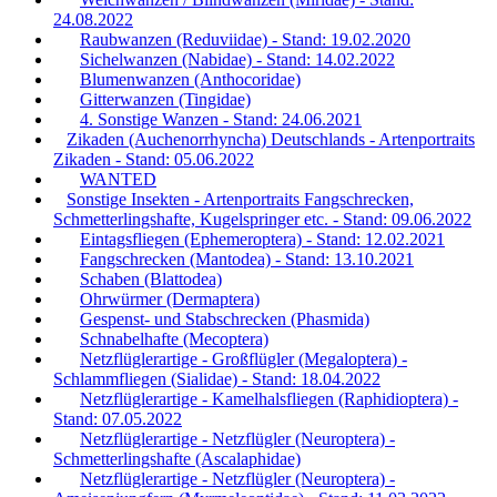
24.08.2022
Raubwanzen (Reduviidae) - Stand: 19.02.2020
Sichelwanzen (Nabidae) - Stand: 14.02.2022
Blumenwanzen (Anthocoridae)
Gitterwanzen (Tingidae)
4. Sonstige Wanzen - Stand: 24.06.2021
Zikaden (Auchenorrhyncha) Deutschlands - Artenportraits
Zikaden - Stand: 05.06.2022
WANTED
Sonstige Insekten - Artenportraits Fangschrecken,
Schmetterlingshafte, Kugelspringer etc. - Stand: 09.06.2022
Eintagsfliegen (Ephemeroptera) - Stand: 12.02.2021
Fangschrecken (Mantodea) - Stand: 13.10.2021
Schaben (Blattodea)
Ohrwürmer (Dermaptera)
Gespenst- und Stabschrecken (Phasmida)
Schnabelhafte (Mecoptera)
Netzflüglerartige - Großflügler (Megaloptera) -
Schlammfliegen (Sialidae) - Stand: 18.04.2022
Netzflüglerartige - Kamelhalsfliegen (Raphidioptera) -
Stand: 07.05.2022
Netzflüglerartige - Netzflügler (Neuroptera) -
Schmetterlingshafte (Ascalaphidae)
Netzflüglerartige - Netzflügler (Neuroptera) -