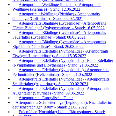
Artenportraits Weißlinge (Pieridae) - Artenportraits
Weißlinge (Pierina e) - Stand: 12.06.2022
Artenportrait Weißlinge (Pieridae) - Artenportraits
Gelblinge (Coliadinae) - Stand: 02.02.2021
Artenportraits Bläulinge (Lycaenidae) - Artenportraits
"Echte Bläulinge" (Polyommatinae) - Stand: 16.05.2022
Artenportraits Bläulinge (Lycaenidae) - Artenportraits
Feuerfalter (Lycaeninae) - Stand: 08.03.2021
Artenportraits Bläulinge (Lycaenidae) - Artenportraits
Zipfelfalter (Theclinae) - Stand: 26.08.2022
Artenportraits Edelfalter (Nymphalidae) -Artenportraits
Eisvögel (Limenitidinae) - Stand: 15.05.2022
Artenportraits Edelfalter (Nymphalidae) - Echte Edelfalter
(Nymphalinae und Libytheinae) - Stand: 21.05.2022
Artenportraits Edelfalter (Nymphalidae) - Artenportraits
Perlmuttfalter (Heliconiinae) - Stand: 21.05.2022
Artenportraits Edelfalter (Nymphalidae) - Artenportraits
Schillerfalter (Apaturinae) - Stand: 09.02.2021
Artenportraits Edelfalter (Nymphalidae) - Artenportraits
Augenfalter (Satyrinae) - Stand: 09.06.2022
Artenportraits Europäische Falter
Artenportraits Schmetterlinge (Lepidoptera): Nachtfalter im
deutschsprachigen Raum - Stand: 21.08.2022
Eulenfalter (Noctuidae) I ohne Bärenspinner - Stand: