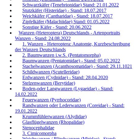
Schwarzkäfer (Tenebrionidae) Stand: 21.01.2022
Stutzkäfer (Histeridae) - Stand: 18.07.2017
Weichkäfer (Cantharidae) - Stand: 18.07.2017
Zipfelkäfer (Malachiidae) Stand: 01.05.2022
Sonstige Käfer - Stand: 20.06.2022
Wanzen (Heteroptera) Deutschlands - Artenportraits
Wanzen - Stand: 24.08.2022
1. Wanzen - Heteroptera: Anatomie, Kurzbeschreibung
der Wanzen Deutschlands
2. Baumwanzen i.w.S. (Pentatomorpha)
Baumwanzen (Pentatomidae) - Stand: 05.02.2022
Stachelwanzen (Acanthosomatidae) - Stand: 29.11.1021
Schildwanzen (Scutelleridae)
Erdwanzen (Cydnidae) - Stand: 28.04.2020
Stelzenwanzen (Berytidae)
Boden-oder Langwanzen (Lygaeidae) - Stand:
14.02.2022
Feuerwanzen (Pyrrhocoridae)
Randwanzen oder Lederwanzen (Coreidae) - Stand:
19.01.2022
Krummfühlerwanzen (Alydidae)
Glasflügelwanzen (Rhopalidae)
Stenocephalidae
3. Cimicomorpha
Weichwanzen / Blindwanzen (Miridae) - Stand: