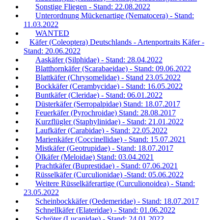
Sonstige Fliegen - Stand: 22.08.2022
Unterordnung Mückenartige (Nematocera) - Stand:
11.03.2022
WANTED
Käfer (Coleoptera) Deutschlands - Artenportraits Käfer -
Stand: 20.06.2022
Aaskäfer (Silphidae) - Stand: 28.04.2022
Blatthornkäfer (Scarabaeidae) - Stand: 09.06.2022
Blattkäfer (Chrysomelidae) - Stand 23.05.2022
Bockkäfer (Cerambycidae) - Stand: 16.05.2022
Buntkäfer (Cleridae) - Stand: 06.01.2022
Düsterkäfer (Serropalpidae) Stand: 18.07.2017
Feuerkäfer (Pyrochroidae) Stand: 28.08.2017
Kurzflügler (Staphylinidae) - Stand: 21.01.2022
Laufkäfer (Carabidae) - Stand: 22.05.2022
Marienkäfer (Coccinellidae) - Stand: 15.07.2021
Mistkäfer (Geotrupidae) - Stand: 18.07.2017
Ölkäfer (Meloidae) Stand: 03.04.2021
Prachtkäfer (Buprestidae) - Stand: 07.06.2021
Rüsselkäfer (Curculionidae) -Stand: 05.06.2022
Weitere Rüsselkäferartige (Curculionoidea) - Stand:
23.05.2022
Scheinbockkäfer (Oedemeridae) - Stand: 18.07.2017
Schnellkäfer (Elateridae) - Stand: 01.06.2022
Schröter (Lucanidae) - Stand: 24.01.2022