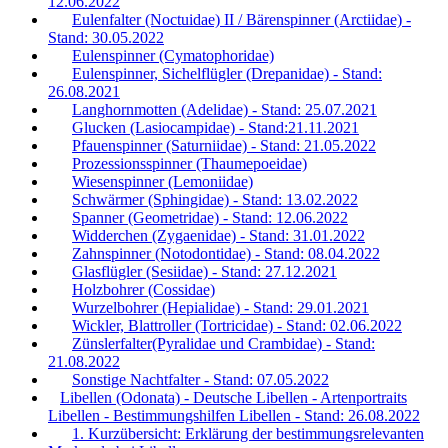
12.06.2022
Eulenfalter (Noctuidae) II / Bärenspinner (Arctiidae) -
Stand: 30.05.2022
Eulenspinner (Cymatophoridae)
Eulenspinner, Sichelflügler (Drepanidae) - Stand:
26.08.2021
Langhornmotten (Adelidae) - Stand: 25.07.2021
Glucken (Lasiocampidae) - Stand:21.11.2021
Pfauenspinner (Saturniidae) - Stand: 21.05.2022
Prozessionsspinner (Thaumepoeidae)
Wiesenspinner (Lemoniidae)
Schwärmer (Sphingidae) - Stand: 13.02.2022
Spanner (Geometridae) - Stand: 12.06.2022
Widderchen (Zygaenidae) - Stand: 31.01.2022
Zahnspinner (Notodontidae) - Stand: 08.04.2022
Glasflügler (Sesiidae) - Stand: 27.12.2021
Holzbohrer (Cossidae)
Wurzelbohrer (Hepialidae) - Stand: 29.01.2021
Wickler, Blattroller (Tortricidae) - Stand: 02.06.2022
Zünslerfalter(Pyralidae und Crambidae) - Stand:
21.08.2022
Sonstige Nachtfalter - Stand: 07.05.2022
Libellen (Odonata) - Deutsche Libellen - Artenportraits
Libellen - Bestimmungshilfen Libellen - Stand: 26.08.2022
1. Kurzübersicht: Erklärung der bestimmungsrelevanten