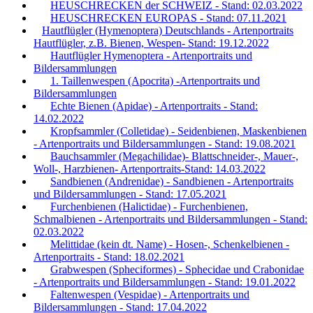
HEUSCHRECKEN der SCHWEIZ - Stand: 02.03.2022
HEUSCHRECKEN EUROPAS - Stand: 07.11.2021
Hautflügler (Hymenoptera) Deutschlands - Artenportraits
Hautflügler, z.B. Bienen, Wespen- Stand: 19.12.2022
Hautflügler Hymenoptera - Artenportraits und
Bildersammlungen
1. Taillenwespen (Apocrita) -Artenportraits und
Bildersammlungen
Echte Bienen (Apidae) - Artenportraits - Stand:
14.02.2022
Kropfsammler (Colletidae) - Seidenbienen, Maskenbienen
- Artenportraits und Bildersammlungen - Stand: 19.08.2021
Bauchsammler (Megachilidae)- Blattschneider-, Mauer-,
Woll-, Harzbienen- Artenportraits-Stand: 14.03.2022
Sandbienen (Andrenidae) - Sandbienen - Artenportraits
und Bildersammlungen - Stand: 17.05.2021
Furchenbienen (Halictidae) - Furchenbienen,
Schmalbienen - Artenportraits und Bildersammlungen - Stand:
02.03.2022
Melittidae (kein dt. Name) - Hosen-, Schenkelbienen -
Artenportraits - Stand: 18.02.2021
Grabwespen (Spheciformes) - Sphecidae und Crabonidae
- Artenportraits und Bildersammlungen - Stand: 19.01.2022
Faltenwespen (Vespidae) - Artenportraits und
Bildersammlungen - Stand: 17.04.2022