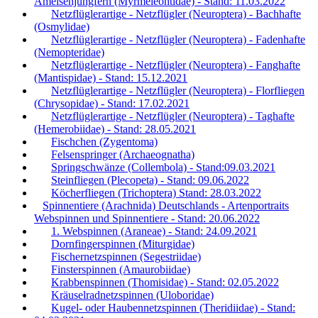
Ameisenjungfern (Myrmeleontidae) - Stand: 11.03.2022
Netzflüglerartige - Netzflügler (Neuroptera) - Bachhafte
(Osmylidae)
Netzflüglerartige - Netzflügler (Neuroptera) - Fadenhafte
(Nemopteridae)
Netzflüglerartige - Netzflügler (Neuroptera) - Fanghafte
(Mantispidae) - Stand: 15.12.2021
Netzflüglerartige - Netzflügler (Neuroptera) - Florfliegen
(Chrysopidae) - Stand: 17.02.2021
Netzflüglerartige - Netzflügler (Neuroptera) - Taghafte
(Hemerobiidae) - Stand: 28.05.2021
Fischchen (Zygentoma)
Felsenspringer (Archaeognatha)
Springschwänze (Collembola) - Stand:09.03.2021
Steinfliegen (Plecopeta) - Stand: 09.06.2022
Köcherfliegen (Trichoptera) Stand: 28.03.2022
Spinnentiere (Arachnida) Deutschlands - Artenportraits
Webspinnen und Spinnentiere - Stand: 20.06.2022
1. Webspinnen (Araneae) - Stand: 24.09.2021
Dornfingerspinnen (Miturgidae)
Fischernetzspinnen (Segestriidae)
Finsterspinnen (Amaurobiidae)
Krabbenspinnen (Thomisidae) - Stand: 02.05.2022
Kräuselradnetzspinnen (Uloboridae)
Kugel- oder Haubennetzspinnen (Theridiidae) - Stand: