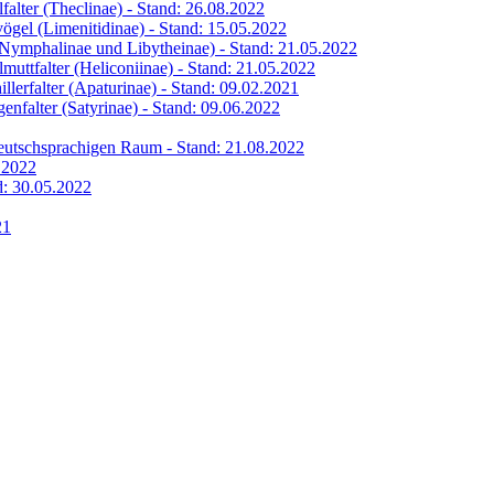
lfalter (Theclinae) - Stand: 26.08.2022
vögel (Limenitidinae) - Stand: 15.05.2022
 (Nymphalinae und Libytheinae) - Stand: 21.05.2022
lmuttfalter (Heliconiinae) - Stand: 21.05.2022
illerfalter (Apaturinae) - Stand: 09.02.2021
genfalter (Satyrinae) - Stand: 09.06.2022
 deutschsprachigen Raum - Stand: 21.08.2022
6.2022
nd: 30.05.2022
21