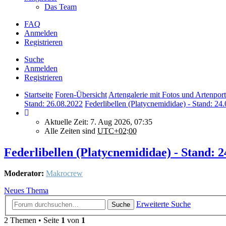
Das Team
FAQ
Anmelden
Registrieren
Suche
Anmelden
Registrieren
Startseite
Foren-Übersicht
Artengalerie mit Fotos und Artenport
Stand: 26.08.2022
Federlibellen (Platycnemididae) - Stand: 24
Aktuelle Zeit: 7. Aug 2026, 07:35
Alle Zeiten sind
UTC+02:00
Federlibellen (Platycnemididae) - Stand: 2
Moderator:
Makrocrew
Neues Thema
Erweiterte Suche
Suche
2 Themen • Seite
1
von
1