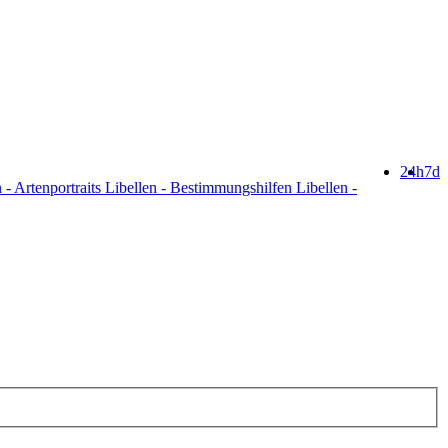
24h
7d
 - Artenportraits Libellen - Bestimmungshilfen Libellen -