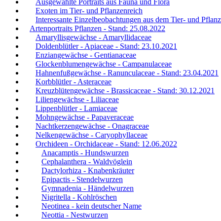
Ausgewählte Portraits aus Fauna und Flora
Exoten im Tier- und Pflanzenreich
Interessante Einzelbeobachtungen aus dem Tier- und Pflanz
Artenportraits Pflanzen - Stand: 25.08.2022
Amaryllisgewächse - Amaryllidaceae
Doldenblütler - Apiaceae - Stand: 23.10.2021
Enziangewächse - Gentianaceae
Glockenblumengewächse - Campanulaceae
Hahnenfußgewächse - Ranunculaceae - Stand: 23.04.2021
Korbblütler - Asteraceae
Kreuzblütengewächse - Brassicaceae - Stand: 30.12.2021
Liliengewächse - Liliaceae
Lippenblütler - Lamiaceae
Mohngewächse - Papaveraceae
Nachtkerzengewächse - Onagraceae
Nelkengewächse - Caryophyllaceae
Orchideen - Orchidaceae - Stand: 12.06.2022
Anacamptis - Hundswurzen
Cephalanthera - Waldvöglein
Dactylorhiza - Knabenkräuter
Epipactis - Stendelwurzen
Gymnadenia - Händelwurzen
Nigritella - Kohlröschen
Neotinea - kein deutscher Name
Neottia - Nestwurzen