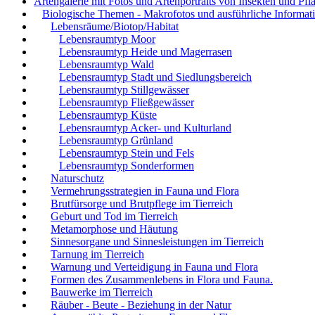
Artengalerie mit Fotos und Artenportraits von Insekten und Pfl
Biologische Themen - Makrofotos und ausführliche Informat
Lebensräume/Biotop/Habitat
Lebensraumtyp Moor
Lebensraumtyp Heide und Magerrasen
Lebensraumtyp Wald
Lebensraumtyp Stadt und Siedlungsbereich
Lebensraumtyp Stillgewässer
Lebensraumtyp Fließgewässer
Lebensraumtyp Küste
Lebensraumtyp Acker- und Kulturland
Lebensraumtyp Grünland
Lebensraumtyp Stein und Fels
Lebensraumtyp Sonderformen
Naturschutz
Vermehrungsstrategien in Fauna und Flora
Brutfürsorge und Brutpflege im Tierreich
Geburt und Tod im Tierreich
Metamorphose und Häutung
Sinnesorgane und Sinnesleistungen im Tierreich
Tarnung im Tierreich
Warnung und Verteidigung in Fauna und Flora
Formen des Zusammenlebens in Flora und Fauna.
Bauwerke im Tierreich
Räuber - Beute - Beziehung in der Natur