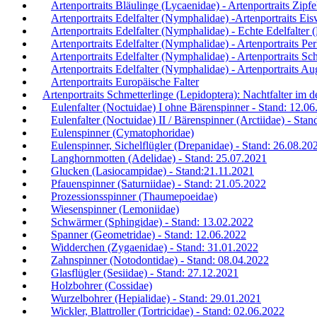
Artenportraits Bläulinge (Lycaenidae) - Artenportraits Zipfe
Artenportraits Edelfalter (Nymphalidae) -Artenportraits Eis
Artenportraits Edelfalter (Nymphalidae) - Echte Edelfalter
Artenportraits Edelfalter (Nymphalidae) - Artenportraits Per
Artenportraits Edelfalter (Nymphalidae) - Artenportraits Sch
Artenportraits Edelfalter (Nymphalidae) - Artenportraits Au
Artenportraits Europäische Falter
Artenportraits Schmetterlinge (Lepidoptera): Nachtfalter im
Eulenfalter (Noctuidae) I ohne Bärenspinner - Stand: 12.0
Eulenfalter (Noctuidae) II / Bärenspinner (Arctiidae) - Sta
Eulenspinner (Cymatophoridae)
Eulenspinner, Sichelflügler (Drepanidae) - Stand: 26.08.20
Langhornmotten (Adelidae) - Stand: 25.07.2021
Glucken (Lasiocampidae) - Stand:21.11.2021
Pfauenspinner (Saturniidae) - Stand: 21.05.2022
Prozessionsspinner (Thaumepoeidae)
Wiesenspinner (Lemoniidae)
Schwärmer (Sphingidae) - Stand: 13.02.2022
Spanner (Geometridae) - Stand: 12.06.2022
Widderchen (Zygaenidae) - Stand: 31.01.2022
Zahnspinner (Notodontidae) - Stand: 08.04.2022
Glasflügler (Sesiidae) - Stand: 27.12.2021
Holzbohrer (Cossidae)
Wurzelbohrer (Hepialidae) - Stand: 29.01.2021
Wickler, Blattroller (Tortricidae) - Stand: 02.06.2022