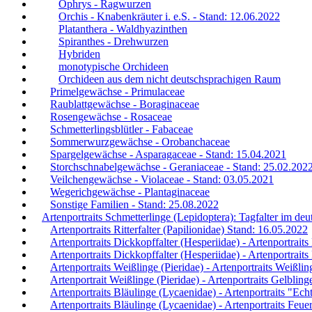
Ophrys - Ragwurzen
Orchis - Knabenkräuter i. e.S. - Stand: 12.06.2022
Platanthera - Waldhyazinthen
Spiranthes - Drehwurzen
Hybriden
monotypische Orchideen
Orchideen aus dem nicht deutschsprachigen Raum
Primelgewächse - Primulaceae
Raublattgewächse - Boraginaceae
Rosengewächse - Rosaceae
Schmetterlingsblütler - Fabaceae
Sommerwurzgewächse - Orobanchaceae
Spargelgewächse - Asparagaceae - Stand: 15.04.2021
Storchschnabelgewächse - Geraniaceae - Stand: 25.02.202
Veilchengewächse - Violaceae - Stand: 03.05.2021
Wegerichgewächse - Plantaginaceae
Sonstige Familien - Stand: 25.08.2022
Artenportraits Schmetterlinge (Lepidoptera): Tagfalter im d
Artenportraits Ritterfalter (Papilionidae) Stand: 16.05.2022
Artenportraits Dickkopffalter (Hesperiidae) - Artenportrait
Artenportraits Dickkopffalter (Hesperiidae) - Artenportrait
Artenportraits Weißlinge (Pieridae) - Artenportraits Weißlin
Artenportrait Weißlinge (Pieridae) - Artenportraits Gelblin
Artenportraits Bläulinge (Lycaenidae) - Artenportraits "Ec
Artenportraits Bläulinge (Lycaenidae) - Artenportraits Feue