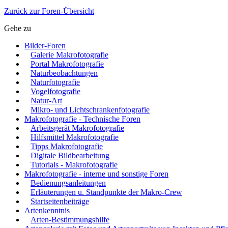
Zurück zur Foren-Übersicht
Gehe zu
Bilder-Foren
Galerie Makrofotografie
Portal Makrofotografie
Naturbeobachtungen
Naturfotografie
Vogelfotografie
Natur-Art
Mikro- und Lichtschrankenfotografie
Makrofotografie - Technische Foren
Arbeitsgerät Makrofotografie
Hilfsmittel Makrofotografie
Tipps Makrofotografie
Digitale Bildbearbeitung
Tutorials - Makrofotografie
Makrofotografie - interne und sonstige Foren
Bedienungsanleitungen
Erläuterungen u. Standpunkte der Makro-Crew
Startseitenbeiträge
Artenkenntnis
Arten-Bestimmungshilfe