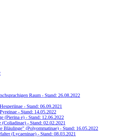
2
eutschsprachigen Raum - Stand: 26.08.2022
s Hesperiinae - Stand: 06.09.2021
s Pyrginae - Stand: 14.05.2022
ge (Pierina e) - Stand: 12.06.2022
ge (Coliadinae) - Stand: 02.02.2021
hte Bläulinge" (Polyommatinae) - Stand: 16.05.2022
rfalter (Lycaeninae) - Stand: 08.03.2021