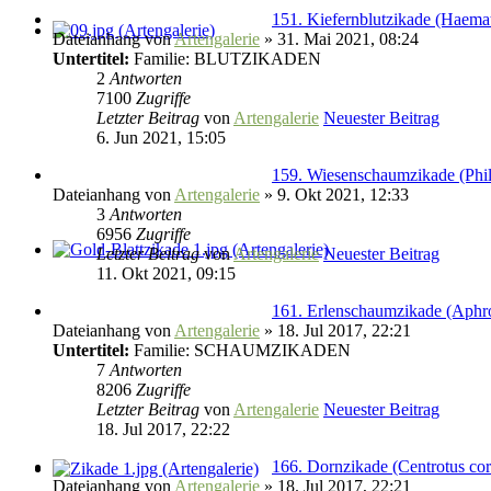
151. Kiefernblutzikade (Haema
Dateianhang
von
Artengalerie
» 31. Mai 2021, 08:24
Untertitel:
Familie: BLUTZIKADEN
2
Antworten
7100
Zugriffe
Letzter Beitrag
von
Artengalerie
Neuester Beitrag
6. Jun 2021, 15:05
159. Wiesenschaumzikade (Phil
Dateianhang
von
Artengalerie
» 9. Okt 2021, 12:33
3
Antworten
6956
Zugriffe
Letzter Beitrag
von
Artengalerie
Neuester Beitrag
11. Okt 2021, 09:15
161. Erlenschaumzikade (Aphro
Dateianhang
von
Artengalerie
» 18. Jul 2017, 22:21
Untertitel:
Familie: SCHAUMZIKADEN
7
Antworten
8206
Zugriffe
Letzter Beitrag
von
Artengalerie
Neuester Beitrag
18. Jul 2017, 22:22
166. Dornzikade (Centrotus cor
Dateianhang
von
Artengalerie
» 18. Jul 2017, 22:21