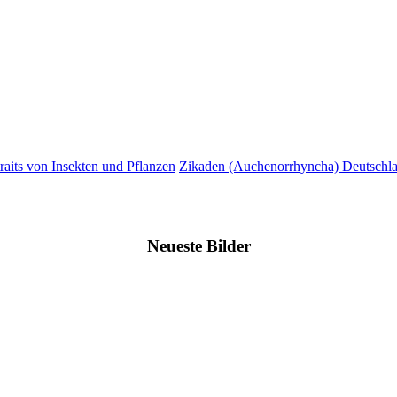
raits von Insekten und Pflanzen
Zikaden (Auchenorrhyncha) Deutschlan
Neueste Bilder