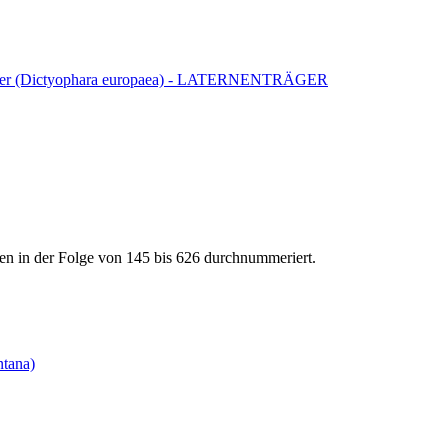
räger (Dictyophara europaea) - LATERNENTRÄGER
n in der Folge von 145 bis 626 durchnummeriert.
ntana)