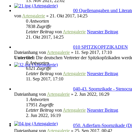
13. Nov 2021, 22:02
00 Quellenangaben und Literat
von
Artengalerie
» 21. Okt 2017, 14:25
0
Antworten
7838
Zugriffe
Letzter Beitrag
von
Artengalerie
Neuester Beitrag
21. Okt 2017, 14:25
010 SPITZKOPFZIKADEN
Dateianhang
von
Artengalerie
» 11. Sep 2017, 17:10
Untertitel:
Die deutschen Vertreter der Spitzkopfzikaden werd
0
Antworten
6321
Zugriffe
Letzter Beitrag
von
Artengalerie
Neuester Beitrag
11. Sep 2017, 17:10
040-43. Spornzikade - Stenocr
Dateianhang
von
Artengalerie
» 2. Jun 2022, 16:29
1
Antworten
17951
Zugriffe
Letzter Beitrag
von
Artengalerie
Neuester Beitrag
2. Jun 2022, 16:19
050. Adlerfarn-Spornzikade (Dit
Dateianhang
von
Artengalerie
» 25. Sep 2017, 00:42