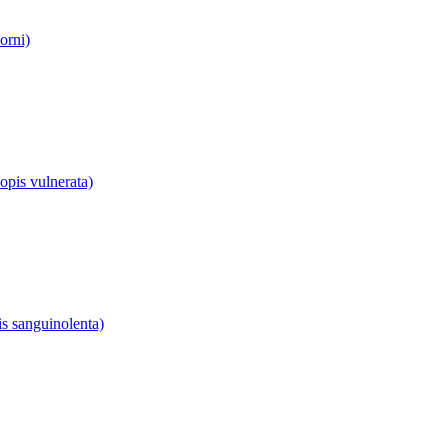
orni)
pis vulnerata)
s sanguinolenta)