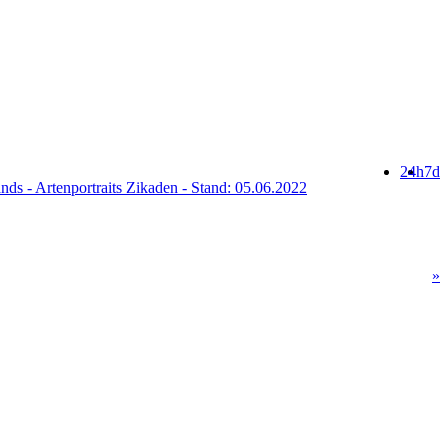
24h
7d
ds - Artenportraits Zikaden - Stand: 05.06.2022
»