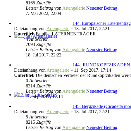
8165
Zugriffe
Letzter Beitrag
von
Artengalerie
Neuester Beitrag
7. Mai 2022, 22:09
144. Europäischer Laternent
Dateianhang
von
Artengalerie
» 18. Jul 2017, 22:21
Untertitel:
Familie: LATERNENTRÄGER
4
Antworten
7093
Zugriffe
Letzter Beitrag
von
Artengalerie
Neuester Beitrag
18. Jul 2017, 22:22
144a RUNDKOPFZIKADEN
Dateianhang
von
Artengalerie
» 11. Sep 2017, 17:14
Untertitel:
Die deutschen Vertreter der Rundkopfzikaden werde
0
Antworten
6314
Zugriffe
Letzter Beitrag
von
Artengalerie
Neuester Beitrag
11. Sep 2017, 17:14
145. Bergzikade (Cicadetta mo
Dateianhang
von
Artengalerie
» 18. Jul 2017, 22:21
5
Antworten
8215
Zugriffe
Letzter Beitrag
von
Artengalerie
Neuester Beitrag