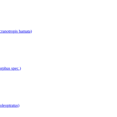
ranotropis hamata)
rphus spec.)
oleoptratus)