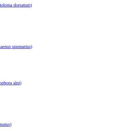
toloma dorsatum)
aenus spumarius)
phora alni)
nutus)