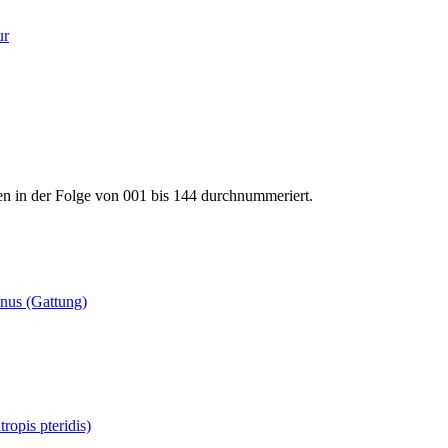
ur
en in der Folge von 001 bis 144 durchnummeriert.
anus (Gattung)
ropis pteridis)