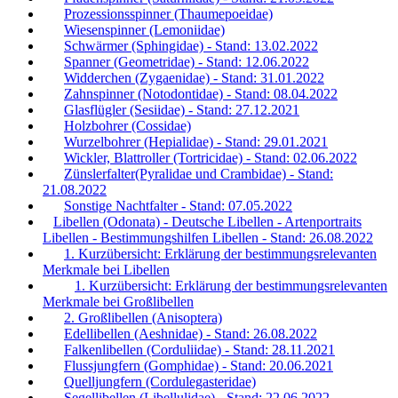
Prozessionsspinner (Thaumepoeidae)
Wiesenspinner (Lemoniidae)
Schwärmer (Sphingidae) - Stand: 13.02.2022
Spanner (Geometridae) - Stand: 12.06.2022
Widderchen (Zygaenidae) - Stand: 31.01.2022
Zahnspinner (Notodontidae) - Stand: 08.04.2022
Glasflügler (Sesiidae) - Stand: 27.12.2021
Holzbohrer (Cossidae)
Wurzelbohrer (Hepialidae) - Stand: 29.01.2021
Wickler, Blattroller (Tortricidae) - Stand: 02.06.2022
Zünslerfalter(Pyralidae und Crambidae) - Stand:
21.08.2022
Sonstige Nachtfalter - Stand: 07.05.2022
Libellen (Odonata) - Deutsche Libellen - Artenportraits
Libellen - Bestimmungshilfen Libellen - Stand: 26.08.2022
1. Kurzübersicht: Erklärung der bestimmungsrelevanten
Merkmale bei Libellen
1. Kurzübersicht: Erklärung der bestimmungsrelevanten
Merkmale bei Großlibellen
2. Großlibellen (Anisoptera)
Edellibellen (Aeshnidae) - Stand: 26.08.2022
Falkenlibellen (Corduliidae) - Stand: 28.11.2021
Flussjungfern (Gomphidae) - Stand: 20.06.2021
Quelljungfern (Cordulegasteridae)
Segellibellen (Libellulidae) - Stand: 22.06.2022