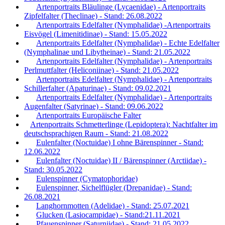
Artenportraits Bläulinge (Lycaenidae) - Artenportraits
Zipfelfalter (Theclinae) - Stand: 26.08.2022
Artenportraits Edelfalter (Nymphalidae) -Artenportraits
Eisvögel (Limenitidinae) - Stand: 15.05.2022
Artenportraits Edelfalter (Nymphalidae) - Echte Edelfalter
(Nymphalinae und Libytheinae) - Stand: 21.05.2022
Artenportraits Edelfalter (Nymphalidae) - Artenportraits
Perlmuttfalter (Heliconiinae) - Stand: 21.05.2022
Artenportraits Edelfalter (Nymphalidae) - Artenportraits
Schillerfalter (Apaturinae) - Stand: 09.02.2021
Artenportraits Edelfalter (Nymphalidae) - Artenportraits
Augenfalter (Satyrinae) - Stand: 09.06.2022
Artenportraits Europäische Falter
Artenportraits Schmetterlinge (Lepidoptera): Nachtfalter im
deutschsprachigen Raum - Stand: 21.08.2022
Eulenfalter (Noctuidae) I ohne Bärenspinner - Stand:
12.06.2022
Eulenfalter (Noctuidae) II / Bärenspinner (Arctiidae) -
Stand: 30.05.2022
Eulenspinner (Cymatophoridae)
Eulenspinner, Sichelflügler (Drepanidae) - Stand:
26.08.2021
Langhornmotten (Adelidae) - Stand: 25.07.2021
Glucken (Lasiocampidae) - Stand:21.11.2021
Pfauenspinner (Saturniidae) - Stand: 21.05.2022