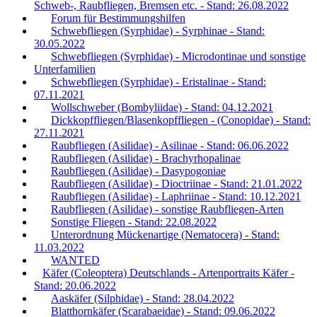
Schweb-, Raubfliegen, Bremsen etc. - Stand: 26.08.2022
Forum für Bestimmungshilfen
Schwebfliegen (Syrphidae) - Syrphinae - Stand:
30.05.2022
Schwebfliegen (Syrphidae) - Microdontinae und sonstige
Unterfamilien
Schwebfliegen (Syrphidae) - Eristalinae - Stand:
07.11.2021
Wollschweber (Bombyliidae) - Stand: 04.12.2021
Dickkopffliegen/Blasenkopffliegen - (Conopidae) - Stand:
27.11.2021
Raubfliegen (Asilidae) - Asilinae - Stand: 06.06.2022
Raubfliegen (Asilidae) - Brachyrhopalinae
Raubfliegen (Asilidae) - Dasypogoniae
Raubfliegen (Asilidae) - Dioctriinae - Stand: 21.01.2022
Raubfliegen (Asilidae) - Laphriinae - Stand: 10.12.2021
Raubfliegen (Asilidae) - sonstige Raubfliegen-Arten
Sonstige Fliegen - Stand: 22.08.2022
Unterordnung Mückenartige (Nematocera) - Stand:
11.03.2022
WANTED
Käfer (Coleoptera) Deutschlands - Artenportraits Käfer -
Stand: 20.06.2022
Aaskäfer (Silphidae) - Stand: 28.04.2022
Blatthornkäfer (Scarabaeidae) - Stand: 09.06.2022