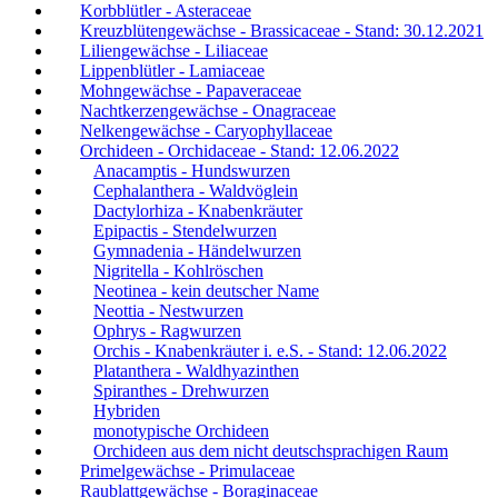
Korbblütler - Asteraceae
Kreuzblütengewächse - Brassicaceae - Stand: 30.12.2021
Liliengewächse - Liliaceae
Lippenblütler - Lamiaceae
Mohngewächse - Papaveraceae
Nachtkerzengewächse - Onagraceae
Nelkengewächse - Caryophyllaceae
Orchideen - Orchidaceae - Stand: 12.06.2022
Anacamptis - Hundswurzen
Cephalanthera - Waldvöglein
Dactylorhiza - Knabenkräuter
Epipactis - Stendelwurzen
Gymnadenia - Händelwurzen
Nigritella - Kohlröschen
Neotinea - kein deutscher Name
Neottia - Nestwurzen
Ophrys - Ragwurzen
Orchis - Knabenkräuter i. e.S. - Stand: 12.06.2022
Platanthera - Waldhyazinthen
Spiranthes - Drehwurzen
Hybriden
monotypische Orchideen
Orchideen aus dem nicht deutschsprachigen Raum
Primelgewächse - Primulaceae
Raublattgewächse - Boraginaceae