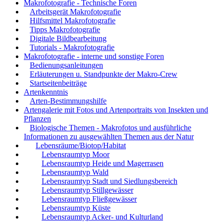
Makrofotografie - Technische Foren
Arbeitsgerät Makrofotografie
Hilfsmittel Makrofotografie
Tipps Makrofotografie
Digitale Bildbearbeitung
Tutorials - Makrofotografie
Makrofotografie - interne und sonstige Foren
Bedienungsanleitungen
Erläuterungen u. Standpunkte der Makro-Crew
Startseitenbeiträge
Artenkenntnis
Arten-Bestimmungshilfe
Artengalerie mit Fotos und Artenportraits von Insekten und
Pflanzen
Biologische Themen - Makrofotos und ausführliche
Informationen zu ausgewählten Themen aus der Natur
Lebensräume/Biotop/Habitat
Lebensraumtyp Moor
Lebensraumtyp Heide und Magerrasen
Lebensraumtyp Wald
Lebensraumtyp Stadt und Siedlungsbereich
Lebensraumtyp Stillgewässer
Lebensraumtyp Fließgewässer
Lebensraumtyp Küste
Lebensraumtyp Acker- und Kulturland