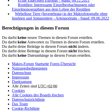
Echte Eidechsen Europas - Stand: 04.12.2021
Reptilien: Interessante Einzelbeobachtungen oder
Einzelmonographien aus dem Leben der Reptilien
Wirbellose Tiere (Invertebrata) in der Makrofotografie ohne
Insekten und Spinnentiere - Artenportraits - Stand: 09.06.2022
Berechtigungen in diesem Forum
Du darfst
keine
neuen Themen in diesem Forum erstellen.
Du darfst
keine
Antworten zu Themen in diesem Forum erstellen.
Du darfst deine Beiträge in diesem Forum
nicht
ändern.
Du darfst deine Beiträge in diesem Forum
nicht
löschen.
Du darfst
keine
Dateianhänge in diesem Forum erstellen.
Makro-Forum
Startseite
Foren-Übersicht
Nutzungsbedingungen
Datenschutz
Impressum
Danksagung
Alle Zeiten sind
UTC+02:00
Cookies
Alle Cookies des Boards löschen
Datenschutzrichtlinie
Das Team
Cookie-Richtlinie