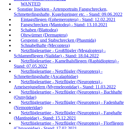
WANTED
Sonstige Insekten - Artenportraits Fangschrecken,
Schmetterlingshafte, Kugelspringer etc. - Stand: 09.06.2022
Eintagsfliegen (Ephemeroptera) - Stand: 12.02.2021
Fangschrecken (Mantodea) - Stand: 13.10.2021
Schaben (Blattodea)
Ohrwürmer (Dermaptera)
Gespenst- und Stabschrecken (Phasmida)
Schnabelhafte (Mecoptera)
Netzflüglerartige - Großflügler (Megaloptera) -
Schlammfliegen (Sialidae) - Stand: 18.04.2022
Netzflüglerartige - Kamelhalsfliegen (Raphidioptera) -
Stand: 07.05.2022
Netzflüglerartige - Netzflügler (Neuroptera) -
Schmetterlingshafte (Ascalaphidae)
Netzflüglerartige - Netzflügler (Neuroptera) -
Ameisenjungfern (Myrmeleontidae) - Stand: 11.03.2022
Netzflüglerartige - Netzflügler (Neuroptera) - Bachhafte
(Osmylidae)
Netzflüglerartige - Netzflügler (Neuroptera) - Fadenhafte
(Nemopteridae)
Netzflüglerartige - Netzflügler (Neuroptera) - Fanghafte
(Mantispidae) - Stand: 15.12.2021
Netzflüglerartige - Netzflügler (Neuroptera) - Florfliegen
(Chrysopidae) - Stand: 17.02.2021