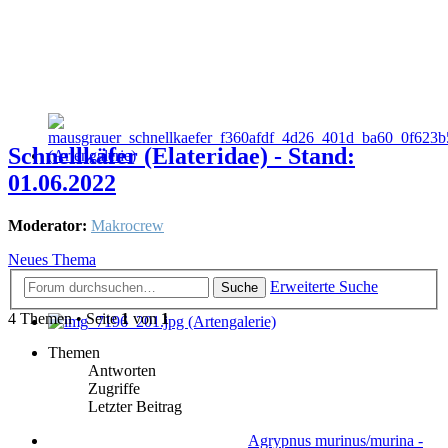
Schnellkäfer (Elateridae) - Stand:
01.06.2022
Moderator:
Makrocrew
Neues Thema
Erweiterte Suche
Suche
4 Themen • Seite
1
von
1
Themen
Antworten
Zugriffe
Letzter Beitrag
Agrypnus murinus/murina -