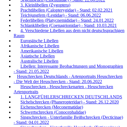
3. Kleinlibellen (Zygoptera)
Prachtlibellen (Calopterygidae) - Stand: 02.02.2021
Teichjungfern (Lestidae) - Stand: 06.06.2022
Federlibellen (Platycnemididae) - Stand: 24.01.2022
Schlanklibellen (Coenagrionidae) - Stand: 10.03.2021
4. Verschiedene Libellen aus dem nicht deutschsprachigen
Raum
Europäische Libellen
Afrikanische Libellen
Amerikanische Libellen
Asiatische Libellen
Australische Libellen
Libellen: Interessante Beobachtungen und Monographien
- Stand: 21.05.2022
Heuschrecken Deutschlands - Artenportraits Heuschrecken
- Die Welt der Heuschrecken - Stand: 20.06.2022
Heuschrecken - Heuschreckenarten - Heuschrecken
Artenportraits
1. LANGFÜHLERSCHRECKEN DEUTSCHLANDS
Sichelschrecken (Phaneropteridae) - Stand: 26.12.2020
Eichenschrecken (Meconematidae)
Schwertschrecken (Conocephalidae)
Singschrecken - Unterfamilie Beißschrecken (Decticinae)
- Stand: 04.01.2022