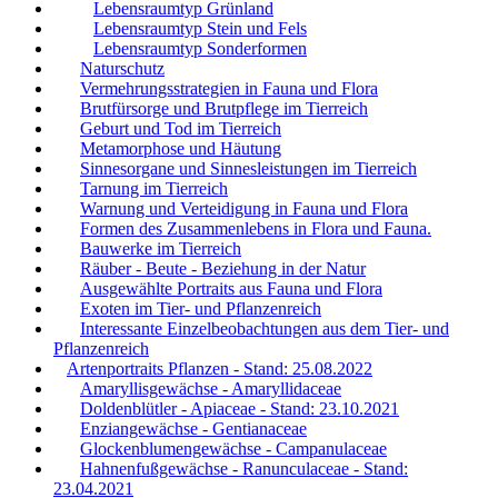
Lebensraumtyp Grünland
Lebensraumtyp Stein und Fels
Lebensraumtyp Sonderformen
Naturschutz
Vermehrungsstrategien in Fauna und Flora
Brutfürsorge und Brutpflege im Tierreich
Geburt und Tod im Tierreich
Metamorphose und Häutung
Sinnesorgane und Sinnesleistungen im Tierreich
Tarnung im Tierreich
Warnung und Verteidigung in Fauna und Flora
Formen des Zusammenlebens in Flora und Fauna.
Bauwerke im Tierreich
Räuber - Beute - Beziehung in der Natur
Ausgewählte Portraits aus Fauna und Flora
Exoten im Tier- und Pflanzenreich
Interessante Einzelbeobachtungen aus dem Tier- und
Pflanzenreich
Artenportraits Pflanzen - Stand: 25.08.2022
Amaryllisgewächse - Amaryllidaceae
Doldenblütler - Apiaceae - Stand: 23.10.2021
Enziangewächse - Gentianaceae
Glockenblumengewächse - Campanulaceae
Hahnenfußgewächse - Ranunculaceae - Stand:
23.04.2021