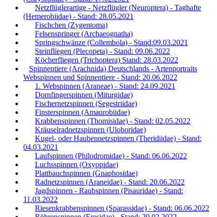
Netzflüglerartige - Netzflügler (Neuroptera) - Taghafte
(Hemerobiidae) - Stand: 28.05.2021
Fischchen (Zygentoma)
Felsenspringer (Archaeognatha)
Springschwänze (Collembola) - Stand:09.03.2021
Steinfliegen (Plecopeta) - Stand: 09.06.2022
Köcherfliegen (Trichoptera) Stand: 28.03.2022
Spinnentiere (Arachnida) Deutschlands - Artenportraits
Webspinnen und Spinnentiere - Stand: 20.06.2022
1. Webspinnen (Araneae) - Stand: 24.09.2021
Dornfingerspinnen (Miturgidae)
Fischernetzspinnen (Segestriidae)
Finsterspinnen (Amaurobiidae)
Krabbenspinnen (Thomisidae) - Stand: 02.05.2022
Kräuselradnetzspinnen (Uloboridae)
Kugel- oder Haubennetzspinnen (Theridiidae) - Stand:
04.03.2021
Laufspinnen (Philodromidae) - Stand: 06.06.2022
Luchsspinnen (Oxyopidae)
Plattbauchspinnen (Gnaphosidae)
Radnetzspinnen (Araneidae) - Stand: 20.06.2022
Jagdspinnen - Raubspinnen (Pisauridae) - Stand:
11.03.2022
Riesenkrabbenspinnen (Sparassidae) - Stand: 06.06.2022
Röhrenspinnen (Eresidae) - Stand: 20.02.2022