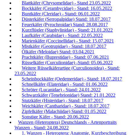
Blattkäfer (Chrysomelidae) - Stand 23.05.2022
Bockkäfer (Cerambycidae) - Stand: 16.05.2022
Buntkäfer (Cleridae) - Stand: 06.01.2022
Düsterkäfer (Serropalpidae) Stand: 18.07.2017
Feuerkäfer (Pyrochroidae) Stand: 28.08.2017
Kurzflügler (Staphylinidae) - Stand: 21.01.2022
Laufkäfer (Carabidae) - Stand: 22.05.2022
Marienkäfer (Coccinellidae) - Stand: 15.07.2021
Mistkäfer (Geotrupidae) - Stand: 18.07.2017
Ölkäfer (Meloidae) Stand: 03.04.2021
Prachtkäfer (Buprestidae) - Stand: 07.06.2021
Rüsselkäfer (Curculionidae) -Stand: 05.06.2022
Weitere Rüsselkäferartige (Curculionoidea) - Stand:
23.05.2022
Scheinbockkäfer (Oedemeridae) - Stand: 18.07.2017
Schnellkäfer (Elateridae) - Stand: 01.06.2022
Schröter (Lucanidae) - Stand: 24.01.2022
Schwarzkäfer (Tenebrionidae) Stand: 21.01.2022
Stutzkäfer (Histeridae) - Stand: 18.07.2017
Weichkäfer (Cantharidae) - Stand: 18.07.2017
Zipfelkäfer (Malachiidae) Stand: 01.05.2022
Sonstige Käfer - Stand: 20.06.2022
Wanzen (Heteroptera) Deutschlands - Artenportraits
Wanzen - Stand: 24.08.2022
1. Wanzen - Heteroptera: Anatomie, Kurzbeschreibung