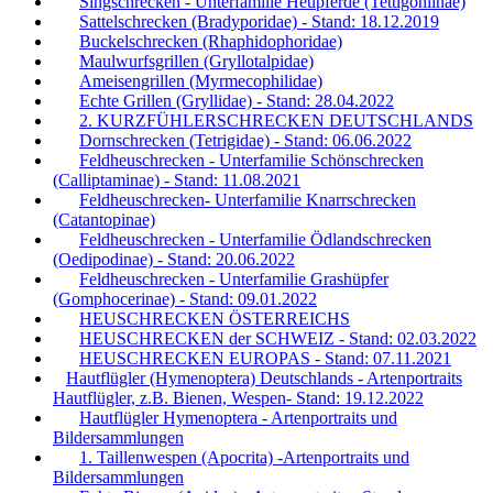
Singschrecken - Unterfamilie Heupferde (Tettigoniinae)
Sattelschrecken (Bradyporidae) - Stand: 18.12.2019
Buckelschrecken (Rhaphidophoridae)
Maulwurfsgrillen (Gryllotalpidae)
Ameisengrillen (Myrmecophilidae)
Echte Grillen (Gryllidae) - Stand: 28.04.2022
2. KURZFÜHLERSCHRECKEN DEUTSCHLANDS
Dornschrecken (Tetrigidae) - Stand: 06.06.2022
Feldheuschrecken - Unterfamilie Schönschrecken
(Calliptaminae) - Stand: 11.08.2021
Feldheuschrecken- Unterfamilie Knarrschrecken
(Catantopinae)
Feldheuschrecken - Unterfamilie Ödlandschrecken
(Oedipodinae) - Stand: 20.06.2022
Feldheuschrecken - Unterfamilie Grashüpfer
(Gomphocerinae) - Stand: 09.01.2022
HEUSCHRECKEN ÖSTERREICHS
HEUSCHRECKEN der SCHWEIZ - Stand: 02.03.2022
HEUSCHRECKEN EUROPAS - Stand: 07.11.2021
Hautflügler (Hymenoptera) Deutschlands - Artenportraits
Hautflügler, z.B. Bienen, Wespen- Stand: 19.12.2022
Hautflügler Hymenoptera - Artenportraits und
Bildersammlungen
1. Taillenwespen (Apocrita) -Artenportraits und
Bildersammlungen