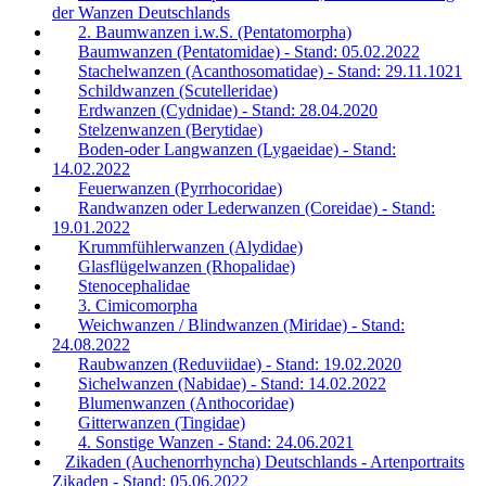
der Wanzen Deutschlands
2. Baumwanzen i.w.S. (Pentatomorpha)
Baumwanzen (Pentatomidae) - Stand: 05.02.2022
Stachelwanzen (Acanthosomatidae) - Stand: 29.11.1021
Schildwanzen (Scutelleridae)
Erdwanzen (Cydnidae) - Stand: 28.04.2020
Stelzenwanzen (Berytidae)
Boden-oder Langwanzen (Lygaeidae) - Stand:
14.02.2022
Feuerwanzen (Pyrrhocoridae)
Randwanzen oder Lederwanzen (Coreidae) - Stand:
19.01.2022
Krummfühlerwanzen (Alydidae)
Glasflügelwanzen (Rhopalidae)
Stenocephalidae
3. Cimicomorpha
Weichwanzen / Blindwanzen (Miridae) - Stand:
24.08.2022
Raubwanzen (Reduviidae) - Stand: 19.02.2020
Sichelwanzen (Nabidae) - Stand: 14.02.2022
Blumenwanzen (Anthocoridae)
Gitterwanzen (Tingidae)
4. Sonstige Wanzen - Stand: 24.06.2021
Zikaden (Auchenorrhyncha) Deutschlands - Artenportraits
Zikaden - Stand: 05.06.2022