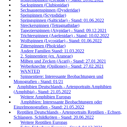
Sackspinnen (Clubionidae)
Sechsaugenspinnen (Dysderidae)
Speispinnen (Scytodidae)
Springspinnen (Salticidae) - Stand: 01.06.2022
Streckerspinnen (Tetragnathidae)
Tapezierspinnen (Atypidae) - Stand: 09.12.2021
Trichterspinnen (Agelenidae) - Stand: 10.02.2022
Wolfspinnen (Lycosidae) - Stand: 01.06.2022
Zitterspinnen (Pholcidae)
Andere Familien Stand: 11.03.2022
2. Spinnentiere (ex. Araneae)
Milben und Zecken (Acari) - Stand: 27.01.2021
Weberknechte (Opiliones) - Stand: 27.02.2021
WANTED
Spinnentiere: Interessante Beobachtungen und
Monografien - Stand: 01/21
Amphibien Deutschlands - Artenportraits Amphibien
(Amphibia) - Stand: 21.05.2022
Weitere Amphibien Europas
Amphibien: Interessante Beobachtungen oder
Einzelmonografien - Stand: 21.05.2022
Reptilien Deutschlands - Artenportraits Reptilien - Echsen,
Schlangen, Schildkröten - Stand: 20.06.2022
Weitere Reptilien Europas