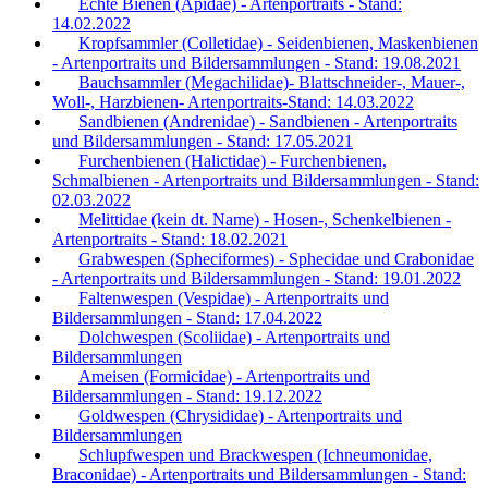
Echte Bienen (Apidae) - Artenportraits - Stand:
14.02.2022
Kropfsammler (Colletidae) - Seidenbienen, Maskenbienen
- Artenportraits und Bildersammlungen - Stand: 19.08.2021
Bauchsammler (Megachilidae)- Blattschneider-, Mauer-,
Woll-, Harzbienen- Artenportraits-Stand: 14.03.2022
Sandbienen (Andrenidae) - Sandbienen - Artenportraits
und Bildersammlungen - Stand: 17.05.2021
Furchenbienen (Halictidae) - Furchenbienen,
Schmalbienen - Artenportraits und Bildersammlungen - Stand:
02.03.2022
Melittidae (kein dt. Name) - Hosen-, Schenkelbienen -
Artenportraits - Stand: 18.02.2021
Grabwespen (Spheciformes) - Sphecidae und Crabonidae
- Artenportraits und Bildersammlungen - Stand: 19.01.2022
Faltenwespen (Vespidae) - Artenportraits und
Bildersammlungen - Stand: 17.04.2022
Dolchwespen (Scoliidae) - Artenportraits und
Bildersammlungen
Ameisen (Formicidae) - Artenportraits und
Bildersammlungen - Stand: 19.12.2022
Goldwespen (Chrysididae) - Artenportraits und
Bildersammlungen
Schlupfwespen und Brackwespen (Ichneumonidae,
Braconidae) - Artenportraits und Bildersammlungen - Stand: