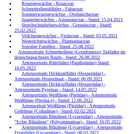
Rosengewächse - Rosaceae
Schmetterlingsblütler - Fabaceae
Sommerwurzgewächse - Orobanchaceae
Spargelgewächse - Asparagaceae - Stand: 15.04.2021
Storchschnabelgewächse - Geraniaceae - Stand:
25.02.2022
Veilchengewächse - Violaceae - Stand: 03.05.2021
Wegerichgewächse - Plantaginaceae
Sonstige Familien - Stand: 25.08.2022
Artenportraits Schmetterlinge (Lepidoptera): Tagfalter im
deutschsprachigen Raum - Stand: 26.08.2022
Artenportraits Ritterfalter (Papilionidae) Stand:
16.05.2022
Artenportraits Dickkopffalter (Hesperiidae) -
Artenportraits Hesperiinae - Stand: 06.09.2021
Artenportraits Dickkopffalter (Hesperiidae) -
Artenportraits Pyrginae - Stand: 14.05.2022
Artenportraits Weißlinge (Pieridae) - Artenportraits
Weißlinge (Pierina e) - Stand: 12.06.2022
Artenportrait Weißlinge (Pieridae) - Artenportraits
Gelblinge (Coliadinae) - Stand: 02.02.2021
Artenportraits Bläulinge (Lycaenidae) - Artenportraits
"Echte Bläulinge" (Polyommatinae) - Stand: 16.05.2022
Artenportraits Bläulinge (Lycaenidae) - Artenportraits
Feuerfalter (Lycaeninae) - Stand: 08.03.2021