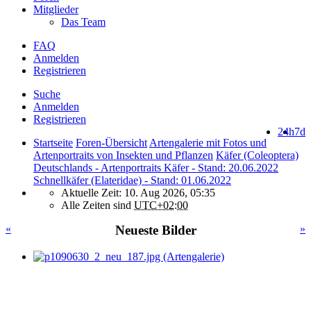
Mitglieder
Das Team
FAQ
Anmelden
Registrieren
Suche
Anmelden
Registrieren
24h
7d
Startseite
Foren-Übersicht
Artengalerie mit Fotos und
Artenportraits von Insekten und Pflanzen
Käfer (Coleoptera)
Deutschlands - Artenportraits Käfer - Stand: 20.06.2022
Schnellkäfer (Elateridae) - Stand: 01.06.2022
Aktuelle Zeit: 10. Aug 2026, 05:35
Alle Zeiten sind
UTC+02:00
«
Neueste Bilder
»