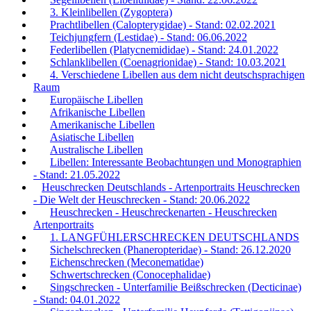
3. Kleinlibellen (Zygoptera)
Prachtlibellen (Calopterygidae) - Stand: 02.02.2021
Teichjungfern (Lestidae) - Stand: 06.06.2022
Federlibellen (Platycnemididae) - Stand: 24.01.2022
Schlanklibellen (Coenagrionidae) - Stand: 10.03.2021
4. Verschiedene Libellen aus dem nicht deutschsprachigen
Raum
Europäische Libellen
Afrikanische Libellen
Amerikanische Libellen
Asiatische Libellen
Australische Libellen
Libellen: Interessante Beobachtungen und Monographien
- Stand: 21.05.2022
Heuschrecken Deutschlands - Artenportraits Heuschrecken
- Die Welt der Heuschrecken - Stand: 20.06.2022
Heuschrecken - Heuschreckenarten - Heuschrecken
Artenportraits
1. LANGFÜHLERSCHRECKEN DEUTSCHLANDS
Sichelschrecken (Phaneropteridae) - Stand: 26.12.2020
Eichenschrecken (Meconematidae)
Schwertschrecken (Conocephalidae)
Singschrecken - Unterfamilie Beißschrecken (Decticinae)
- Stand: 04.01.2022