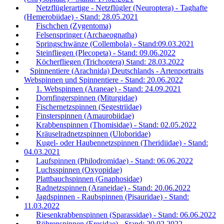
Netzflüglerartige - Netzflügler (Neuroptera) - Taghafte
(Hemerobiidae) - Stand: 28.05.2021
Fischchen (Zygentoma)
Felsenspringer (Archaeognatha)
Springschwänze (Collembola) - Stand:09.03.2021
Steinfliegen (Plecopeta) - Stand: 09.06.2022
Köcherfliegen (Trichoptera) Stand: 28.03.2022
Spinnentiere (Arachnida) Deutschlands - Artenportraits
Webspinnen und Spinnentiere - Stand: 20.06.2022
1. Webspinnen (Araneae) - Stand: 24.09.2021
Dornfingerspinnen (Miturgidae)
Fischernetzspinnen (Segestriidae)
Finsterspinnen (Amaurobiidae)
Krabbenspinnen (Thomisidae) - Stand: 02.05.2022
Kräuselradnetzspinnen (Uloboridae)
Kugel- oder Haubennetzspinnen (Theridiidae) - Stand:
04.03.2021
Laufspinnen (Philodromidae) - Stand: 06.06.2022
Luchsspinnen (Oxyopidae)
Plattbauchspinnen (Gnaphosidae)
Radnetzspinnen (Araneidae) - Stand: 20.06.2022
Jagdspinnen - Raubspinnen (Pisauridae) - Stand:
11.03.2022
Riesenkrabbenspinnen (Sparassidae) - Stand: 06.06.2022
Röhrenspinnen (Eresidae) - Stand: 20.02.2022