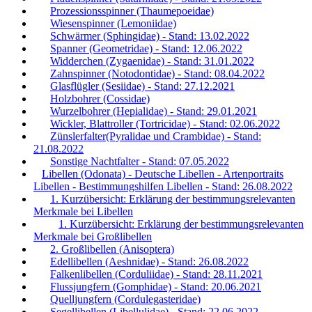
Prozessionsspinner (Thaumepoeidae)
Wiesenspinner (Lemoniidae)
Schwärmer (Sphingidae) - Stand: 13.02.2022
Spanner (Geometridae) - Stand: 12.06.2022
Widderchen (Zygaenidae) - Stand: 31.01.2022
Zahnspinner (Notodontidae) - Stand: 08.04.2022
Glasflügler (Sesiidae) - Stand: 27.12.2021
Holzbohrer (Cossidae)
Wurzelbohrer (Hepialidae) - Stand: 29.01.2021
Wickler, Blattroller (Tortricidae) - Stand: 02.06.2022
Zünslerfalter(Pyralidae und Crambidae) - Stand:
21.08.2022
Sonstige Nachtfalter - Stand: 07.05.2022
Libellen (Odonata) - Deutsche Libellen - Artenportraits
Libellen - Bestimmungshilfen Libellen - Stand: 26.08.2022
1. Kurzübersicht: Erklärung der bestimmungsrelevanten
Merkmale bei Libellen
1. Kurzübersicht: Erklärung der bestimmungsrelevanten
Merkmale bei Großlibellen
2. Großlibellen (Anisoptera)
Edellibellen (Aeshnidae) - Stand: 26.08.2022
Falkenlibellen (Corduliidae) - Stand: 28.11.2021
Flussjungfern (Gomphidae) - Stand: 20.06.2021
Quelljungfern (Cordulegasteridae)
Segellibellen (Libellulidae) - Stand: 22.06.2022