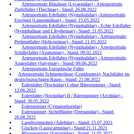
Artenportraits Bläulinge (Lycaenidae) - Artenportraits
Zipfelfalter (Theclinae) - Stand: 26.08.2022
Artenportraits Edelfalter (Nymphalidae) -Artenportraits
Eisvögel (Limenitidinae) - Stand: 15.05.2022
Artenportraits Edelfalter (Nymphalidae) - Echte Edelfalter
(Nymphalinae und Libytheinae) - Stand: 21.05.2022
Artenportraits Edelfalter (Nymphalidae) - Artenportraits
Perlmuttfalter (Heliconiinae) - Stand: 21.05.2022
Artenportraits Edelfalter (Nymphalidae) - Artenportraits
Schillerfalter (Apaturinae) - Stand: 09.02.2021
Artenportraits Edelfalter (Nymphalidae) - Artenportraits
Augenfalter (Satyrinae) - Stand: 09.06.2022
Artenportraits Europäische Falter
Artenportraits Schmetterlinge (Lepidoptera): Nachtfalter im
deutschsprachigen Raum - Stand: 21.08.2022
Eulenfalter (Noctuidae) I ohne Bärenspinner - Stand:
12.06.2022
Eulenfalter (Noctuidae) II / Bärenspinner (Arctiidae) -
Stand: 30.05.2022
Eulenspinner (Cymatophoridae)
Eulenspinner, Sichelflügler (Drepanidae) - Stand:
26.08.2021
Langhornmotten (Adelidae) - Stand: 25.07.2021
Glucken (Lasiocampidae) - Stand:21.11.2021
Pfauenspinner (Saturniidae) - Stand: 21.05.2022