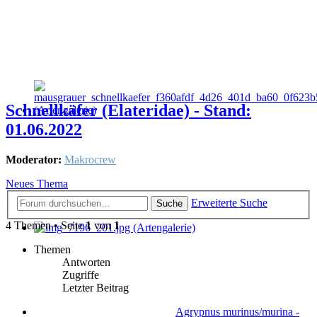
Schnellkäfer (Elateridae) - Stand:
01.06.2022
Moderator:
Makrocrew
Neues Thema
Erweiterte Suche
Suche
4 Themen • Seite
1
von
1
Themen
Antworten
Zugriffe
Letzter Beitrag
Agrypnus murinus/murina -