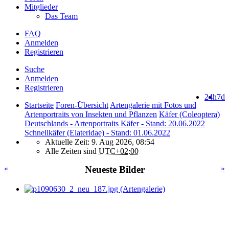
Mitglieder
Das Team
FAQ
Anmelden
Registrieren
Suche
Anmelden
Registrieren
24h
7d
Startseite
Foren-Übersicht
Artengalerie mit Fotos und
Artenportraits von Insekten und Pflanzen
Käfer (Coleoptera)
Deutschlands - Artenportraits Käfer - Stand: 20.06.2022
Schnellkäfer (Elateridae) - Stand: 01.06.2022
Aktuelle Zeit: 9. Aug 2026, 08:54
Alle Zeiten sind
UTC+02:00
«
Neueste Bilder
»