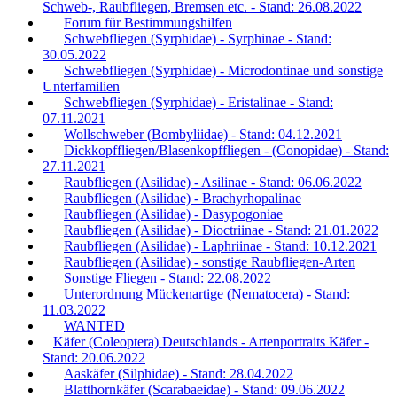
Schweb-, Raubfliegen, Bremsen etc. - Stand: 26.08.2022
Forum für Bestimmungshilfen
Schwebfliegen (Syrphidae) - Syrphinae - Stand:
30.05.2022
Schwebfliegen (Syrphidae) - Microdontinae und sonstige
Unterfamilien
Schwebfliegen (Syrphidae) - Eristalinae - Stand:
07.11.2021
Wollschweber (Bombyliidae) - Stand: 04.12.2021
Dickkopffliegen/Blasenkopffliegen - (Conopidae) - Stand:
27.11.2021
Raubfliegen (Asilidae) - Asilinae - Stand: 06.06.2022
Raubfliegen (Asilidae) - Brachyrhopalinae
Raubfliegen (Asilidae) - Dasypogoniae
Raubfliegen (Asilidae) - Dioctriinae - Stand: 21.01.2022
Raubfliegen (Asilidae) - Laphriinae - Stand: 10.12.2021
Raubfliegen (Asilidae) - sonstige Raubfliegen-Arten
Sonstige Fliegen - Stand: 22.08.2022
Unterordnung Mückenartige (Nematocera) - Stand:
11.03.2022
WANTED
Käfer (Coleoptera) Deutschlands - Artenportraits Käfer -
Stand: 20.06.2022
Aaskäfer (Silphidae) - Stand: 28.04.2022
Blatthornkäfer (Scarabaeidae) - Stand: 09.06.2022