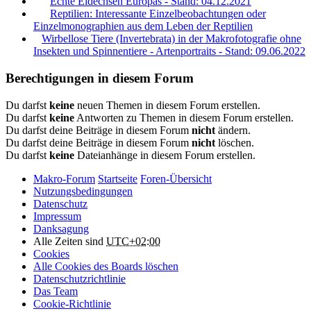
Echte Eidechsen Europas - Stand: 04.12.2021
Reptilien: Interessante Einzelbeobachtungen oder
Einzelmonographien aus dem Leben der Reptilien
Wirbellose Tiere (Invertebrata) in der Makrofotografie ohne
Insekten und Spinnentiere - Artenportraits - Stand: 09.06.2022
Berechtigungen in diesem Forum
Du darfst
keine
neuen Themen in diesem Forum erstellen.
Du darfst
keine
Antworten zu Themen in diesem Forum erstellen.
Du darfst deine Beiträge in diesem Forum
nicht
ändern.
Du darfst deine Beiträge in diesem Forum
nicht
löschen.
Du darfst
keine
Dateianhänge in diesem Forum erstellen.
Makro-Forum
Startseite
Foren-Übersicht
Nutzungsbedingungen
Datenschutz
Impressum
Danksagung
Alle Zeiten sind
UTC+02:00
Cookies
Alle Cookies des Boards löschen
Datenschutzrichtlinie
Das Team
Cookie-Richtlinie