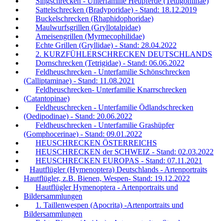
Singschrecken - Unterfamilie Heupferde (Tettigoniinae)
Sattelschrecken (Bradyporidae) - Stand: 18.12.2019
Buckelschrecken (Rhaphidophoridae)
Maulwurfsgrillen (Gryllotalpidae)
Ameisengrillen (Myrmecophilidae)
Echte Grillen (Gryllidae) - Stand: 28.04.2022
2. KURZFÜHLERSCHRECKEN DEUTSCHLANDS
Dornschrecken (Tetrigidae) - Stand: 06.06.2022
Feldheuschrecken - Unterfamilie Schönschrecken
(Calliptaminae) - Stand: 11.08.2021
Feldheuschrecken- Unterfamilie Knarrschrecken
(Catantopinae)
Feldheuschrecken - Unterfamilie Ödlandschrecken
(Oedipodinae) - Stand: 20.06.2022
Feldheuschrecken - Unterfamilie Grashüpfer
(Gomphocerinae) - Stand: 09.01.2022
HEUSCHRECKEN ÖSTERREICHS
HEUSCHRECKEN der SCHWEIZ - Stand: 02.03.2022
HEUSCHRECKEN EUROPAS - Stand: 07.11.2021
Hautflügler (Hymenoptera) Deutschlands - Artenportraits
Hautflügler, z.B. Bienen, Wespen- Stand: 19.12.2022
Hautflügler Hymenoptera - Artenportraits und
Bildersammlungen
1. Taillenwespen (Apocrita) -Artenportraits und
Bildersammlungen