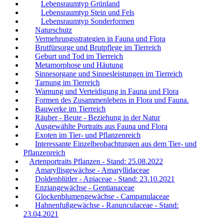
Lebensraumtyp Grünland
Lebensraumtyp Stein und Fels
Lebensraumtyp Sonderformen
Naturschutz
Vermehrungsstrategien in Fauna und Flora
Brutfürsorge und Brutpflege im Tierreich
Geburt und Tod im Tierreich
Metamorphose und Häutung
Sinnesorgane und Sinnesleistungen im Tierreich
Tarnung im Tierreich
Warnung und Verteidigung in Fauna und Flora
Formen des Zusammenlebens in Flora und Fauna.
Bauwerke im Tierreich
Räuber - Beute - Beziehung in der Natur
Ausgewählte Portraits aus Fauna und Flora
Exoten im Tier- und Pflanzenreich
Interessante Einzelbeobachtungen aus dem Tier- und
Pflanzenreich
Artenportraits Pflanzen - Stand: 25.08.2022
Amaryllisgewächse - Amaryllidaceae
Doldenblütler - Apiaceae - Stand: 23.10.2021
Enziangewächse - Gentianaceae
Glockenblumengewächse - Campanulaceae
Hahnenfußgewächse - Ranunculaceae - Stand:
23.04.2021