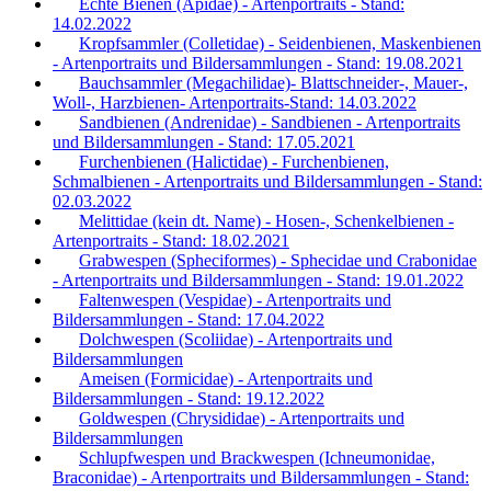
Echte Bienen (Apidae) - Artenportraits - Stand:
14.02.2022
Kropfsammler (Colletidae) - Seidenbienen, Maskenbienen
- Artenportraits und Bildersammlungen - Stand: 19.08.2021
Bauchsammler (Megachilidae)- Blattschneider-, Mauer-,
Woll-, Harzbienen- Artenportraits-Stand: 14.03.2022
Sandbienen (Andrenidae) - Sandbienen - Artenportraits
und Bildersammlungen - Stand: 17.05.2021
Furchenbienen (Halictidae) - Furchenbienen,
Schmalbienen - Artenportraits und Bildersammlungen - Stand:
02.03.2022
Melittidae (kein dt. Name) - Hosen-, Schenkelbienen -
Artenportraits - Stand: 18.02.2021
Grabwespen (Spheciformes) - Sphecidae und Crabonidae
- Artenportraits und Bildersammlungen - Stand: 19.01.2022
Faltenwespen (Vespidae) - Artenportraits und
Bildersammlungen - Stand: 17.04.2022
Dolchwespen (Scoliidae) - Artenportraits und
Bildersammlungen
Ameisen (Formicidae) - Artenportraits und
Bildersammlungen - Stand: 19.12.2022
Goldwespen (Chrysididae) - Artenportraits und
Bildersammlungen
Schlupfwespen und Brackwespen (Ichneumonidae,
Braconidae) - Artenportraits und Bildersammlungen - Stand: