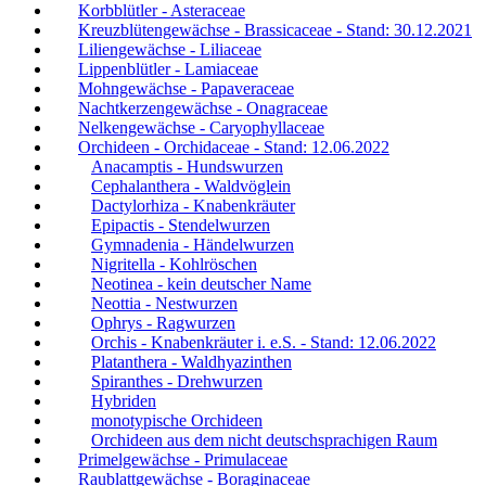
Korbblütler - Asteraceae
Kreuzblütengewächse - Brassicaceae - Stand: 30.12.2021
Liliengewächse - Liliaceae
Lippenblütler - Lamiaceae
Mohngewächse - Papaveraceae
Nachtkerzengewächse - Onagraceae
Nelkengewächse - Caryophyllaceae
Orchideen - Orchidaceae - Stand: 12.06.2022
Anacamptis - Hundswurzen
Cephalanthera - Waldvöglein
Dactylorhiza - Knabenkräuter
Epipactis - Stendelwurzen
Gymnadenia - Händelwurzen
Nigritella - Kohlröschen
Neotinea - kein deutscher Name
Neottia - Nestwurzen
Ophrys - Ragwurzen
Orchis - Knabenkräuter i. e.S. - Stand: 12.06.2022
Platanthera - Waldhyazinthen
Spiranthes - Drehwurzen
Hybriden
monotypische Orchideen
Orchideen aus dem nicht deutschsprachigen Raum
Primelgewächse - Primulaceae
Raublattgewächse - Boraginaceae