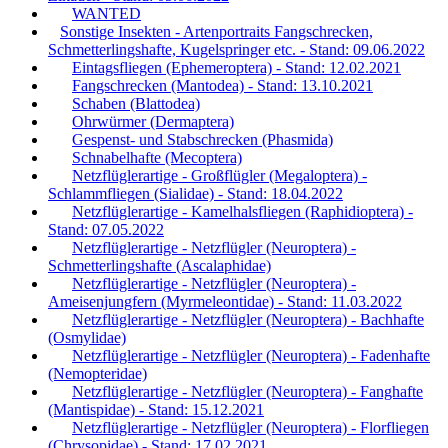
WANTED
Sonstige Insekten - Artenportraits Fangschrecken,
Schmetterlingshafte, Kugelspringer etc. - Stand: 09.06.2022
Eintagsfliegen (Ephemeroptera) - Stand: 12.02.2021
Fangschrecken (Mantodea) - Stand: 13.10.2021
Schaben (Blattodea)
Ohrwürmer (Dermaptera)
Gespenst- und Stabschrecken (Phasmida)
Schnabelhafte (Mecoptera)
Netzflüglerartige - Großflügler (Megaloptera) -
Schlammfliegen (Sialidae) - Stand: 18.04.2022
Netzflüglerartige - Kamelhalsfliegen (Raphidioptera) -
Stand: 07.05.2022
Netzflüglerartige - Netzflügler (Neuroptera) -
Schmetterlingshafte (Ascalaphidae)
Netzflüglerartige - Netzflügler (Neuroptera) -
Ameisenjungfern (Myrmeleontidae) - Stand: 11.03.2022
Netzflüglerartige - Netzflügler (Neuroptera) - Bachhafte
(Osmylidae)
Netzflüglerartige - Netzflügler (Neuroptera) - Fadenhafte
(Nemopteridae)
Netzflüglerartige - Netzflügler (Neuroptera) - Fanghafte
(Mantispidae) - Stand: 15.12.2021
Netzflüglerartige - Netzflügler (Neuroptera) - Florfliegen
(Chrysopidae) - Stand: 17.02.2021