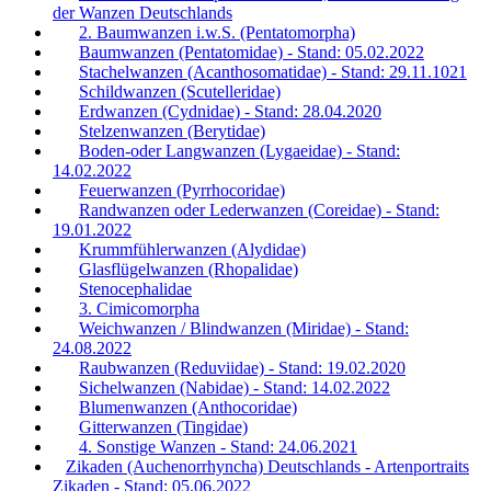
der Wanzen Deutschlands
2. Baumwanzen i.w.S. (Pentatomorpha)
Baumwanzen (Pentatomidae) - Stand: 05.02.2022
Stachelwanzen (Acanthosomatidae) - Stand: 29.11.1021
Schildwanzen (Scutelleridae)
Erdwanzen (Cydnidae) - Stand: 28.04.2020
Stelzenwanzen (Berytidae)
Boden-oder Langwanzen (Lygaeidae) - Stand:
14.02.2022
Feuerwanzen (Pyrrhocoridae)
Randwanzen oder Lederwanzen (Coreidae) - Stand:
19.01.2022
Krummfühlerwanzen (Alydidae)
Glasflügelwanzen (Rhopalidae)
Stenocephalidae
3. Cimicomorpha
Weichwanzen / Blindwanzen (Miridae) - Stand:
24.08.2022
Raubwanzen (Reduviidae) - Stand: 19.02.2020
Sichelwanzen (Nabidae) - Stand: 14.02.2022
Blumenwanzen (Anthocoridae)
Gitterwanzen (Tingidae)
4. Sonstige Wanzen - Stand: 24.06.2021
Zikaden (Auchenorrhyncha) Deutschlands - Artenportraits
Zikaden - Stand: 05.06.2022