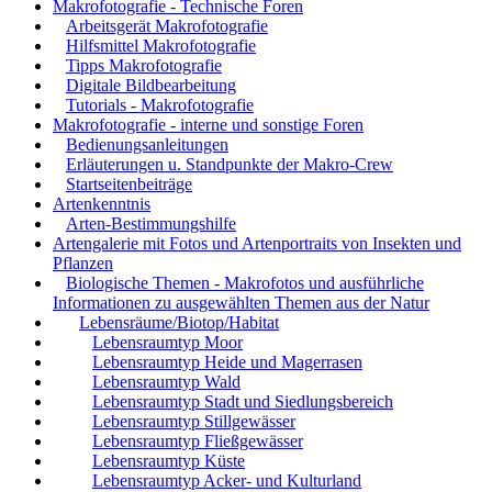
Makrofotografie - Technische Foren
Arbeitsgerät Makrofotografie
Hilfsmittel Makrofotografie
Tipps Makrofotografie
Digitale Bildbearbeitung
Tutorials - Makrofotografie
Makrofotografie - interne und sonstige Foren
Bedienungsanleitungen
Erläuterungen u. Standpunkte der Makro-Crew
Startseitenbeiträge
Artenkenntnis
Arten-Bestimmungshilfe
Artengalerie mit Fotos und Artenportraits von Insekten und
Pflanzen
Biologische Themen - Makrofotos und ausführliche
Informationen zu ausgewählten Themen aus der Natur
Lebensräume/Biotop/Habitat
Lebensraumtyp Moor
Lebensraumtyp Heide und Magerrasen
Lebensraumtyp Wald
Lebensraumtyp Stadt und Siedlungsbereich
Lebensraumtyp Stillgewässer
Lebensraumtyp Fließgewässer
Lebensraumtyp Küste
Lebensraumtyp Acker- und Kulturland