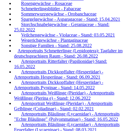
Rosengewächse - Rosaceae
Schmetterlingsblütler - Fabaceae
Sommerwurzgewächse - Orobanchaceae
Spargelgewächse - Asparagaceae - Stand: 15.04.2021
Storchschnabelgewächse - Geraniaceae - Stand:
25.02.2022
Veilchengewächse - Violaceae - Stand: 03.05.2021
Wegerichgewächse - Plantaginaceae
Sonstige Familien - Stand: 25.08.2022
Artenportraits Schmetterlinge (Lepidoptera): Tagfalter im
deutschsprachigen Raum - Stand: 26.08.2022
Artenportraits Ritterfalter (Papilionidae) Stand:
16.05.2022
Artenportraits Dickkopffalter (Hesperiidae) -
Artenportraits Hesperiinae - Stand: 06.09.2021
Artenportraits Dickkopffalter (Hesperiidae) -
Artenportraits Pyrginae - Stand: 14.05.2022
Artenportraits Weißlinge (Pieridae) - Artenportraits
Weißlinge (Pierina e) - Stand: 12.06.2022
Artenportrait Weißlinge (Pieridae) - Artenportraits
Gelblinge (Coliadinae) - Stand: 02.02.2021
Artenportraits Bläulinge (Lycaenidae) - Artenportraits
"Echte Bläulinge" (Polyommatinae) - Stand: 16.05.2022
Artenportraits Bläulinge (Lycaenidae) - Artenportraits
Feuerfalter (Lycaeninae) - Stand: 08.03.2021