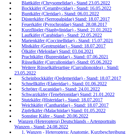
Blattkäfer (Chrysomelidae) - Stand 23.05.2022
Bockkäfer (Cerambycidae) - Stand: 16.05.2022
Buntkäfer (Cleridae) - Stand: 06.01.2022
Düsterkäfer (Serropalpidae) Stand: 18.07.2017
Feuerkäfer (Pyrochroidae) Stand: 28.08.2017
Kurzflügler (Staphylinidae) - Stand: 21.01.2022
Laufkäfer (Carabidae) - Stand: 22.05.2022
Marienkäfer (Coccinellidae) - Stand: 15.07.2021
Mistkäfer (Geotrupidae) - Stand: 18.07.2017
Ölkäfer (Meloidae) Stand: 03.04.2021
Prachtkäfer (Buprestidae) - Stand: 07.06.2021
Rüsselkäfer (Curculionidae) -Stand: 05.06.2022
Weitere Rüsselkäferartige (Curculionoidea) - Stand:
23.05.2022
Scheinbockkäfer (Oedemeridae) - Stand: 18.07.2017
Schnellkäfer (Elateridae) - Stand: 01.06.2022
Schröter (Lucanidae) - Stand: 24.01.2022
Schwarzkäfer (Tenebrionidae) Stand: 21.01.2022
Stutzkäfer (Histeridae) - Stand: 18.07.2017
Weichkäfer (Cantharidae) - Stand: 18.07.2017
Zipfelkäfer (Malachiidae) Stand: 01.05.2022
Sonstige Käfer - Stand: 20.06.2022
Wanzen (Heteroptera) Deutschlands - Artenportraits
Wanzen - Stand: 24.08.2022
1. Wanzen - Heteroptera: Anatomie, Kurzbeschreibung