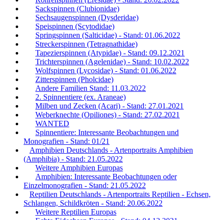
Sackspinnen (Clubionidae)
Sechsaugenspinnen (Dysderidae)
Speispinnen (Scytodidae)
Springspinnen (Salticidae) - Stand: 01.06.2022
Streckerspinnen (Tetragnathidae)
Tapezierspinnen (Atypidae) - Stand: 09.12.2021
Trichterspinnen (Agelenidae) - Stand: 10.02.2022
Wolfspinnen (Lycosidae) - Stand: 01.06.2022
Zitterspinnen (Pholcidae)
Andere Familien Stand: 11.03.2022
2. Spinnentiere (ex. Araneae)
Milben und Zecken (Acari) - Stand: 27.01.2021
Weberknechte (Opiliones) - Stand: 27.02.2021
WANTED
Spinnentiere: Interessante Beobachtungen und
Monografien - Stand: 01/21
Amphibien Deutschlands - Artenportraits Amphibien
(Amphibia) - Stand: 21.05.2022
Weitere Amphibien Europas
Amphibien: Interessante Beobachtungen oder
Einzelmonografien - Stand: 21.05.2022
Reptilien Deutschlands - Artenportraits Reptilien - Echsen,
Schlangen, Schildkröten - Stand: 20.06.2022
Weitere Reptilien Europas