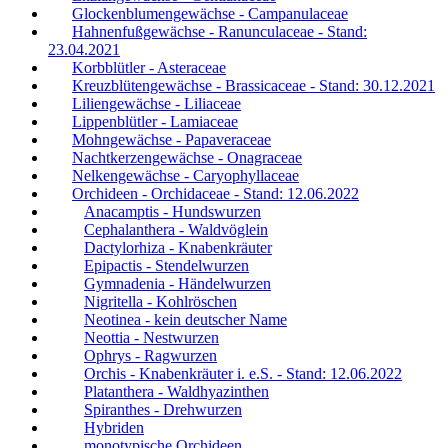
Glockenblumengewächse - Campanulaceae
Hahnenfußgewächse - Ranunculaceae - Stand:
23.04.2021
Korbblütler - Asteraceae
Kreuzblütengewächse - Brassicaceae - Stand: 30.12.2021
Liliengewächse - Liliaceae
Lippenblütler - Lamiaceae
Mohngewächse - Papaveraceae
Nachtkerzengewächse - Onagraceae
Nelkengewächse - Caryophyllaceae
Orchideen - Orchidaceae - Stand: 12.06.2022
Anacamptis - Hundswurzen
Cephalanthera - Waldvöglein
Dactylorhiza - Knabenkräuter
Epipactis - Stendelwurzen
Gymnadenia - Händelwurzen
Nigritella - Kohlröschen
Neotinea - kein deutscher Name
Neottia - Nestwurzen
Ophrys - Ragwurzen
Orchis - Knabenkräuter i. e.S. - Stand: 12.06.2022
Platanthera - Waldhyazinthen
Spiranthes - Drehwurzen
Hybriden
monotypische Orchideen