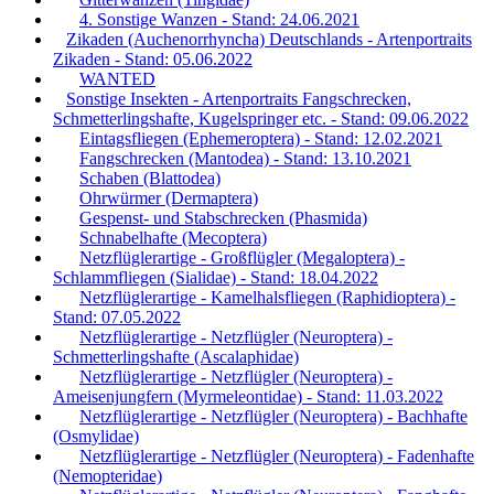
4. Sonstige Wanzen - Stand: 24.06.2021
Zikaden (Auchenorrhyncha) Deutschlands - Artenportraits
Zikaden - Stand: 05.06.2022
WANTED
Sonstige Insekten - Artenportraits Fangschrecken,
Schmetterlingshafte, Kugelspringer etc. - Stand: 09.06.2022
Eintagsfliegen (Ephemeroptera) - Stand: 12.02.2021
Fangschrecken (Mantodea) - Stand: 13.10.2021
Schaben (Blattodea)
Ohrwürmer (Dermaptera)
Gespenst- und Stabschrecken (Phasmida)
Schnabelhafte (Mecoptera)
Netzflüglerartige - Großflügler (Megaloptera) -
Schlammfliegen (Sialidae) - Stand: 18.04.2022
Netzflüglerartige - Kamelhalsfliegen (Raphidioptera) -
Stand: 07.05.2022
Netzflüglerartige - Netzflügler (Neuroptera) -
Schmetterlingshafte (Ascalaphidae)
Netzflüglerartige - Netzflügler (Neuroptera) -
Ameisenjungfern (Myrmeleontidae) - Stand: 11.03.2022
Netzflüglerartige - Netzflügler (Neuroptera) - Bachhafte
(Osmylidae)
Netzflüglerartige - Netzflügler (Neuroptera) - Fadenhafte
(Nemopteridae)