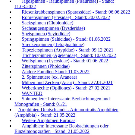
Jagdspinnen - Raubspinnen (Pisauridae) - Stand:
11.03.2022
Riesenkrabbenspinnen (Sparassidae) - Stand: 06.06.2022
Röhrenspinnen (Eresidae) - Stand: 20.02.2022
Sackspinnen (Clubionidae)
Sechsaugenspinnen (Dysderidae)
Speispinnen (Scytodidae)
Springspinnen (Salticidae) - Stand: 01.06.2022
Streckerspinnen (Tetragnathidae)
Tapezierspinnen (Atypidae) - Stand: 09.12.2021
Trichterspinnen (Agelenidae) - Stand: 10.02.2022
Wolfspinnen (Lycosidae) - Stand: 01.06.2022
Zitterspinnen (Pholcidae)
Andere Familien Stand: 11.03.2022
2. Spinnentiere (ex. Araneae)
Milben und Zecken (Acari) - Stand: 27.01.2021
Weberknechte (Opiliones) - Stand: 27.02.2021
WANTED
Spinnentiere: Interessante Beobachtungen und
Monografien - Stand: 01/21
Amphibien Deutschlands - Artenportraits Amphibien
(Amphibia) - Stand: 21.05.2022
Weitere Amphibien Europas
Amphibien: Interessante Beobachtungen oder
Einzelmonografien - Stand: 21.05.2022