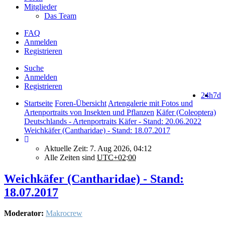
Mitglieder
Das Team
FAQ
Anmelden
Registrieren
Suche
Anmelden
Registrieren
24h
7d
Startseite
Foren-Übersicht
Artengalerie mit Fotos und
Artenportraits von Insekten und Pflanzen
Käfer (Coleoptera)
Deutschlands - Artenportraits Käfer - Stand: 20.06.2022
Weichkäfer (Cantharidae) - Stand: 18.07.2017
Aktuelle Zeit: 7. Aug 2026, 04:12
Alle Zeiten sind
UTC+02:00
Weichkäfer (Cantharidae) - Stand:
18.07.2017
Moderator:
Makrocrew