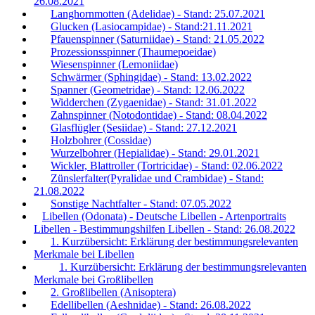
26.08.2021
Langhornmotten (Adelidae) - Stand: 25.07.2021
Glucken (Lasiocampidae) - Stand:21.11.2021
Pfauenspinner (Saturniidae) - Stand: 21.05.2022
Prozessionsspinner (Thaumepoeidae)
Wiesenspinner (Lemoniidae)
Schwärmer (Sphingidae) - Stand: 13.02.2022
Spanner (Geometridae) - Stand: 12.06.2022
Widderchen (Zygaenidae) - Stand: 31.01.2022
Zahnspinner (Notodontidae) - Stand: 08.04.2022
Glasflügler (Sesiidae) - Stand: 27.12.2021
Holzbohrer (Cossidae)
Wurzelbohrer (Hepialidae) - Stand: 29.01.2021
Wickler, Blattroller (Tortricidae) - Stand: 02.06.2022
Zünslerfalter(Pyralidae und Crambidae) - Stand:
21.08.2022
Sonstige Nachtfalter - Stand: 07.05.2022
Libellen (Odonata) - Deutsche Libellen - Artenportraits
Libellen - Bestimmungshilfen Libellen - Stand: 26.08.2022
1. Kurzübersicht: Erklärung der bestimmungsrelevanten
Merkmale bei Libellen
1. Kurzübersicht: Erklärung der bestimmungsrelevanten
Merkmale bei Großlibellen
2. Großlibellen (Anisoptera)
Edellibellen (Aeshnidae) - Stand: 26.08.2022