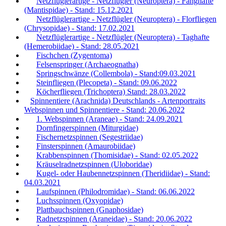
Netzflüglerartige - Netzflügler (Neuroptera) - Fanghafte
(Mantispidae) - Stand: 15.12.2021
Netzflüglerartige - Netzflügler (Neuroptera) - Florfliegen
(Chrysopidae) - Stand: 17.02.2021
Netzflüglerartige - Netzflügler (Neuroptera) - Taghafte
(Hemerobiidae) - Stand: 28.05.2021
Fischchen (Zygentoma)
Felsenspringer (Archaeognatha)
Springschwänze (Collembola) - Stand:09.03.2021
Steinfliegen (Plecopeta) - Stand: 09.06.2022
Köcherfliegen (Trichoptera) Stand: 28.03.2022
Spinnentiere (Arachnida) Deutschlands - Artenportraits
Webspinnen und Spinnentiere - Stand: 20.06.2022
1. Webspinnen (Araneae) - Stand: 24.09.2021
Dornfingerspinnen (Miturgidae)
Fischernetzspinnen (Segestriidae)
Finsterspinnen (Amaurobiidae)
Krabbenspinnen (Thomisidae) - Stand: 02.05.2022
Kräuselradnetzspinnen (Uloboridae)
Kugel- oder Haubennetzspinnen (Theridiidae) - Stand:
04.03.2021
Laufspinnen (Philodromidae) - Stand: 06.06.2022
Luchsspinnen (Oxyopidae)
Plattbauchspinnen (Gnaphosidae)
Radnetzspinnen (Araneidae) - Stand: 20.06.2022