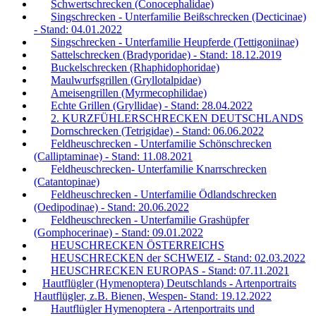
Schwertschrecken (Conocephalidae)
Singschrecken - Unterfamilie Beißschrecken (Decticinae)
- Stand: 04.01.2022
Singschrecken - Unterfamilie Heupferde (Tettigoniinae)
Sattelschrecken (Bradyporidae) - Stand: 18.12.2019
Buckelschrecken (Rhaphidophoridae)
Maulwurfsgrillen (Gryllotalpidae)
Ameisengrillen (Myrmecophilidae)
Echte Grillen (Gryllidae) - Stand: 28.04.2022
2. KURZFÜHLERSCHRECKEN DEUTSCHLANDS
Dornschrecken (Tetrigidae) - Stand: 06.06.2022
Feldheuschrecken - Unterfamilie Schönschrecken
(Calliptaminae) - Stand: 11.08.2021
Feldheuschrecken- Unterfamilie Knarrschrecken
(Catantopinae)
Feldheuschrecken - Unterfamilie Ödlandschrecken
(Oedipodinae) - Stand: 20.06.2022
Feldheuschrecken - Unterfamilie Grashüpfer
(Gomphocerinae) - Stand: 09.01.2022
HEUSCHRECKEN ÖSTERREICHS
HEUSCHRECKEN der SCHWEIZ - Stand: 02.03.2022
HEUSCHRECKEN EUROPAS - Stand: 07.11.2021
Hautflügler (Hymenoptera) Deutschlands - Artenportraits
Hautflügler, z.B. Bienen, Wespen- Stand: 19.12.2022
Hautflügler Hymenoptera - Artenportraits und