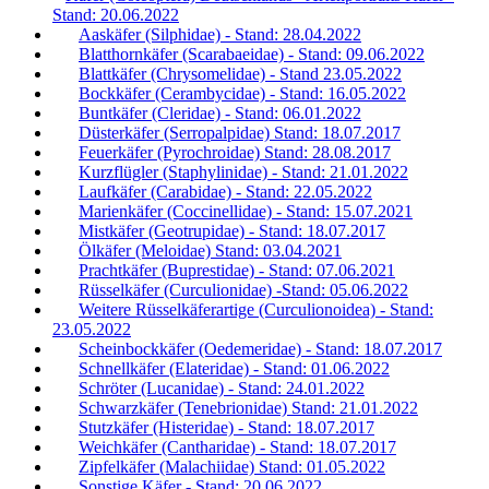
Stand: 20.06.2022
Aaskäfer (Silphidae) - Stand: 28.04.2022
Blatthornkäfer (Scarabaeidae) - Stand: 09.06.2022
Blattkäfer (Chrysomelidae) - Stand 23.05.2022
Bockkäfer (Cerambycidae) - Stand: 16.05.2022
Buntkäfer (Cleridae) - Stand: 06.01.2022
Düsterkäfer (Serropalpidae) Stand: 18.07.2017
Feuerkäfer (Pyrochroidae) Stand: 28.08.2017
Kurzflügler (Staphylinidae) - Stand: 21.01.2022
Laufkäfer (Carabidae) - Stand: 22.05.2022
Marienkäfer (Coccinellidae) - Stand: 15.07.2021
Mistkäfer (Geotrupidae) - Stand: 18.07.2017
Ölkäfer (Meloidae) Stand: 03.04.2021
Prachtkäfer (Buprestidae) - Stand: 07.06.2021
Rüsselkäfer (Curculionidae) -Stand: 05.06.2022
Weitere Rüsselkäferartige (Curculionoidea) - Stand:
23.05.2022
Scheinbockkäfer (Oedemeridae) - Stand: 18.07.2017
Schnellkäfer (Elateridae) - Stand: 01.06.2022
Schröter (Lucanidae) - Stand: 24.01.2022
Schwarzkäfer (Tenebrionidae) Stand: 21.01.2022
Stutzkäfer (Histeridae) - Stand: 18.07.2017
Weichkäfer (Cantharidae) - Stand: 18.07.2017
Zipfelkäfer (Malachiidae) Stand: 01.05.2022
Sonstige Käfer - Stand: 20.06.2022