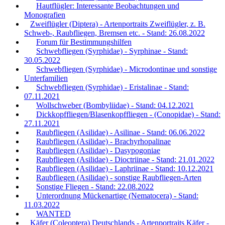
Hautflügler: Interessante Beobachtungen und
Monografien
Zweiflügler (Diptera) - Artenportraits Zweiflügler, z. B.
Schweb-, Raubfliegen, Bremsen etc. - Stand: 26.08.2022
Forum für Bestimmungshilfen
Schwebfliegen (Syrphidae) - Syrphinae - Stand:
30.05.2022
Schwebfliegen (Syrphidae) - Microdontinae und sonstige
Unterfamilien
Schwebfliegen (Syrphidae) - Eristalinae - Stand:
07.11.2021
Wollschweber (Bombyliidae) - Stand: 04.12.2021
Dickkopffliegen/Blasenkopffliegen - (Conopidae) - Stand:
27.11.2021
Raubfliegen (Asilidae) - Asilinae - Stand: 06.06.2022
Raubfliegen (Asilidae) - Brachyrhopalinae
Raubfliegen (Asilidae) - Dasypogoniae
Raubfliegen (Asilidae) - Dioctriinae - Stand: 21.01.2022
Raubfliegen (Asilidae) - Laphriinae - Stand: 10.12.2021
Raubfliegen (Asilidae) - sonstige Raubfliegen-Arten
Sonstige Fliegen - Stand: 22.08.2022
Unterordnung Mückenartige (Nematocera) - Stand:
11.03.2022
WANTED
Käfer (Coleoptera) Deutschlands - Artenportraits Käfer -