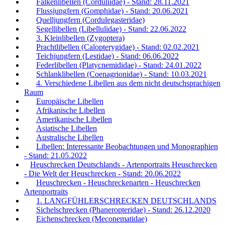
Falkenlibellen (Corduliidae) - Stand: 28.11.2021
Flussjungfern (Gomphidae) - Stand: 20.06.2021
Quelljungfern (Cordulegasteridae)
Segellibellen (Libellulidae) - Stand: 22.06.2022
3. Kleinlibellen (Zygoptera)
Prachtlibellen (Calopterygidae) - Stand: 02.02.2021
Teichjungfern (Lestidae) - Stand: 06.06.2022
Federlibellen (Platycnemididae) - Stand: 24.01.2022
Schlanklibellen (Coenagrionidae) - Stand: 10.03.2021
4. Verschiedene Libellen aus dem nicht deutschsprachigen
Raum
Europäische Libellen
Afrikanische Libellen
Amerikanische Libellen
Asiatische Libellen
Australische Libellen
Libellen: Interessante Beobachtungen und Monographien
- Stand: 21.05.2022
Heuschrecken Deutschlands - Artenportraits Heuschrecken
- Die Welt der Heuschrecken - Stand: 20.06.2022
Heuschrecken - Heuschreckenarten - Heuschrecken
Artenportraits
1. LANGFÜHLERSCHRECKEN DEUTSCHLANDS
Sichelschrecken (Phaneropteridae) - Stand: 26.12.2020
Eichenschrecken (Meconematidae)