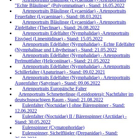
"Echte Bläulinge" (Polyommatinae) - Stand: 16.05.2022
Artenportraits Bläulinge (Lycaenidae) - Artenportraits
Feuerfalter (Lycaeninae) - Stand: 08.03.2021
Artenportraits Bläulinge (Lycaenidae) - Artenportraits
Zipfelfalter (Theclinae) - Stand: 26.08.2022
Artenportraits Edelfalter (Nymphalidae) -Artenportraits
Eisvögel (Limenitidinae) - Stand: 15.05.2022
Artenportraits Edelfalter (Nymphalidae) - Echte Edelfalter
(Nymphalinae und Libytheinae) - Stand: 21.05.2022
Artenportraits Edelfalter (Nymphalidae) - Artenportraits
Perlmuttfalter (Heliconiinae) - Stand: 21.05.2022
Artenportraits Edelfalter (Nymphalidae) - Artenportraits
Schillerfalter (Apaturinae) - Stand: 09.02.2021
Artenportraits Edelfalter (Nymphalidae) - Artenportraits
Augenfalter (Satyrinae) - Stand: 09.06.2022
Artenportraits Europäische Falter
Artenportraits Schmetterlinge (Lepidoptera): Nachtfalter im
deutschsprachigen Raum - Stand: 21.08.2022
Eulenfalter (Noctuidae) I ohne Bärenspinner - Stand:
12.06.2022
Eulenfalter (Noctuidae) II / Bärenspinner (Arctiidae) -
Stand: 30.05.2022
Eulenspinner (Cymatophoridae)
Eulenspinner, Sichelflügler (Drepanidae) - Stand: