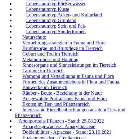
Lebensraumtyp Fließgewässer
Lebensraumtyp Küste
Lebensraumtyp Acker- und Kulturland
Lebensraumtyp Grünland
Lebensraumtyp Stein und Fels
Lebensraumtyp Sonderformen
Naturschutz
Vermehrungsstrategien in Fauna und Flora
Brutfürsorge und Brutpflege im Tierreich
Geburt und Tod im Tierreich
Metamorphose und Häutung
Sinnesorgane und Sinnesleistungen im Tierreich
Tarnung im Tierreich
Warnung und Verteidigung in Fauna und Flora
Formen des Zusammenlebens in Flora und Fauna.
Bauwerke im Tierreich
Räuber - Beute - Beziehung in der Natur
Ausgewählte Portraits aus Fauna und Flora
Exoten im Tier- und Pflanzenreich
Interessante Einzelbeobachtungen aus dem Tier- und
Pflanzenreich
Artenportraits Pflanzen - Stand: 25.08.2022
Amaryllisgewächse - Amaryllidaceae
Doldenblütler - Apiaceae - Stand: 23.10.2021
Enziangewächse - Gentianaceae