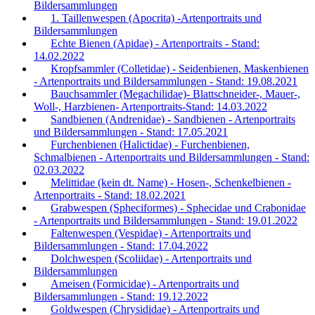
Bildersammlungen
1. Taillenwespen (Apocrita) -Artenportraits und
Bildersammlungen
Echte Bienen (Apidae) - Artenportraits - Stand:
14.02.2022
Kropfsammler (Colletidae) - Seidenbienen, Maskenbienen
- Artenportraits und Bildersammlungen - Stand: 19.08.2021
Bauchsammler (Megachilidae)- Blattschneider-, Mauer-,
Woll-, Harzbienen- Artenportraits-Stand: 14.03.2022
Sandbienen (Andrenidae) - Sandbienen - Artenportraits
und Bildersammlungen - Stand: 17.05.2021
Furchenbienen (Halictidae) - Furchenbienen,
Schmalbienen - Artenportraits und Bildersammlungen - Stand:
02.03.2022
Melittidae (kein dt. Name) - Hosen-, Schenkelbienen -
Artenportraits - Stand: 18.02.2021
Grabwespen (Spheciformes) - Sphecidae und Crabonidae
- Artenportraits und Bildersammlungen - Stand: 19.01.2022
Faltenwespen (Vespidae) - Artenportraits und
Bildersammlungen - Stand: 17.04.2022
Dolchwespen (Scoliidae) - Artenportraits und
Bildersammlungen
Ameisen (Formicidae) - Artenportraits und
Bildersammlungen - Stand: 19.12.2022
Goldwespen (Chrysididae) - Artenportraits und