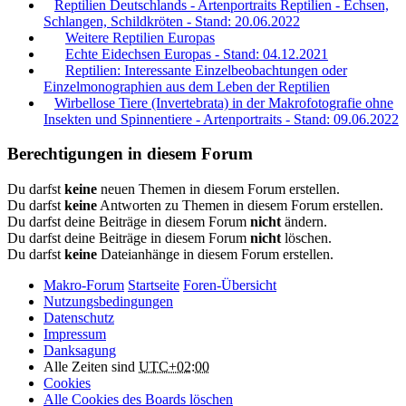
Reptilien Deutschlands - Artenportraits Reptilien - Echsen,
Schlangen, Schildkröten - Stand: 20.06.2022
Weitere Reptilien Europas
Echte Eidechsen Europas - Stand: 04.12.2021
Reptilien: Interessante Einzelbeobachtungen oder
Einzelmonographien aus dem Leben der Reptilien
Wirbellose Tiere (Invertebrata) in der Makrofotografie ohne
Insekten und Spinnentiere - Artenportraits - Stand: 09.06.2022
Berechtigungen in diesem Forum
Du darfst
keine
neuen Themen in diesem Forum erstellen.
Du darfst
keine
Antworten zu Themen in diesem Forum erstellen.
Du darfst deine Beiträge in diesem Forum
nicht
ändern.
Du darfst deine Beiträge in diesem Forum
nicht
löschen.
Du darfst
keine
Dateianhänge in diesem Forum erstellen.
Makro-Forum
Startseite
Foren-Übersicht
Nutzungsbedingungen
Datenschutz
Impressum
Danksagung
Alle Zeiten sind
UTC+02:00
Cookies
Alle Cookies des Boards löschen