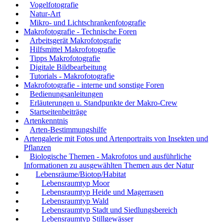
Vogelfotografie
Natur-Art
Mikro- und Lichtschrankenfotografie
Makrofotografie - Technische Foren
Arbeitsgerät Makrofotografie
Hilfsmittel Makrofotografie
Tipps Makrofotografie
Digitale Bildbearbeitung
Tutorials - Makrofotografie
Makrofotografie - interne und sonstige Foren
Bedienungsanleitungen
Erläuterungen u. Standpunkte der Makro-Crew
Startseitenbeiträge
Artenkenntnis
Arten-Bestimmungshilfe
Artengalerie mit Fotos und Artenportraits von Insekten und
Pflanzen
Biologische Themen - Makrofotos und ausführliche
Informationen zu ausgewählten Themen aus der Natur
Lebensräume/Biotop/Habitat
Lebensraumtyp Moor
Lebensraumtyp Heide und Magerrasen
Lebensraumtyp Wald
Lebensraumtyp Stadt und Siedlungsbereich
Lebensraumtyp Stillgewässer