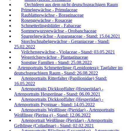
Orchideen aus dem nicht deutschsprachigen Raum
Primelgewächse - Primulaceae
Raublattgewächse - Boraginaceae
Rosengewächse - Rosaceae
Schmetterlingsblütler - Fabaceae
Sommerwurzgewächse - Orobanchaceae
Spargelgewächse - Asparagaceae - Stand: 15.04.2021
Storchschnabelgewächse - Geraniaceae - Stand:
25.02.2022
Veilchengewächse - Violaceae - Stand: 03.05.2021
Wegerichgewächse - Plantaginaceae
Sonstige Familien - Stand: 25.08.2022
Artenportraits Schmetterlinge (Lepidoptera): Tagfalter im
deutschsprachigen Raum - Stand: 26.08.2022
Artenportraits Ritterfalter (Papilionidae) Stand:
16.05.2022
Artenportraits Dickkopffalter (Hesperiidae) -
Artenportraits Hesperiinae - Stand: 06.09.2021
Artenportraits Dickkopffalter (Hesperiidae) -
Artenportraits Pyrginae - Stand: 14.05.2022
Artenportraits Weißlinge (Pieridae) - Artenportraits
Weißlinge (Pierina e) - Stand: 12.06.2022
Artenportrait Weißlinge (Pieridae) - Artenportraits
Gelblinge (Coliadinae) - Stand: 02.02.2021
Artenportraits Bläulinge (Lycaenidae) - Artenportraits