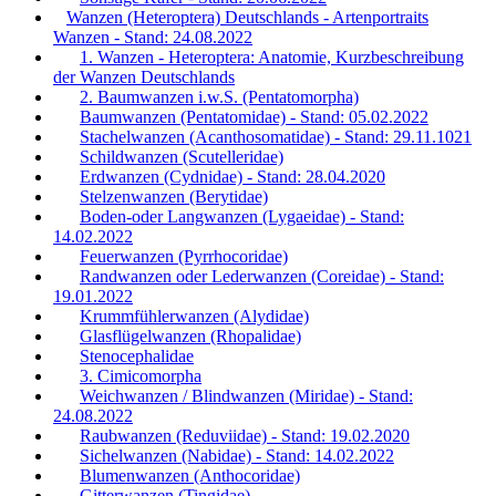
Wanzen (Heteroptera) Deutschlands - Artenportraits
Wanzen - Stand: 24.08.2022
1. Wanzen - Heteroptera: Anatomie, Kurzbeschreibung
der Wanzen Deutschlands
2. Baumwanzen i.w.S. (Pentatomorpha)
Baumwanzen (Pentatomidae) - Stand: 05.02.2022
Stachelwanzen (Acanthosomatidae) - Stand: 29.11.1021
Schildwanzen (Scutelleridae)
Erdwanzen (Cydnidae) - Stand: 28.04.2020
Stelzenwanzen (Berytidae)
Boden-oder Langwanzen (Lygaeidae) - Stand:
14.02.2022
Feuerwanzen (Pyrrhocoridae)
Randwanzen oder Lederwanzen (Coreidae) - Stand:
19.01.2022
Krummfühlerwanzen (Alydidae)
Glasflügelwanzen (Rhopalidae)
Stenocephalidae
3. Cimicomorpha
Weichwanzen / Blindwanzen (Miridae) - Stand:
24.08.2022
Raubwanzen (Reduviidae) - Stand: 19.02.2020
Sichelwanzen (Nabidae) - Stand: 14.02.2022
Blumenwanzen (Anthocoridae)
Gitterwanzen (Tingidae)