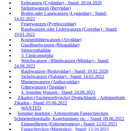
Erdwanzen (Cydnidae) - Stand: 28.04.2020
Stelzenwanzen (Berytidae)
Boden-oder Langwanzen (Lygaeidae) - Stand:
14.02.2022
Feuerwanzen (Pyrrhocoridae)
Randwanzen oder Lederwanzen (Coreidae) - Stand:
19.01.2022
Krummfühlerwanzen (Alydidae)
Glasflügelwanzen (Rhopalidae)
Stenocephalidae
3. Cimicomorpha
Weichwanzen / Blindwanzen (Miridae) - Stand:
24.08.2022
Raubwanzen (Reduviidae) - Stand: 19.02.2020
Sichelwanzen (Nabidae) - Stand: 14.02.2022
Blumenwanzen (Anthocoridae)
Gitterwanzen (Tingidae)
4. Sonstige Wanzen - Stand: 24.06.2021
Zikaden (Auchenorrhyncha) Deutschlands - Artenportraits
Zikaden - Stand: 05.06.2022
WANTED
Sonstige Insekten - Artenportraits Fangschrecken,
Schmetterlingshafte, Kugelspringer etc. - Stand: 09.06.2022
Eintagsfliegen (Ephemeroptera) - Stand: 12.02.2021
Fangschrecken (Mantodea) - Stand: 13.10.2021