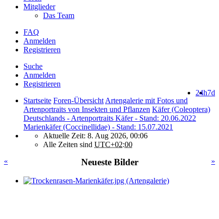
Mitglieder
Das Team
FAQ
Anmelden
Registrieren
Suche
Anmelden
Registrieren
24h
7d
Startseite
Foren-Übersicht
Artengalerie mit Fotos und
Artenportraits von Insekten und Pflanzen
Käfer (Coleoptera)
Deutschlands - Artenportraits Käfer - Stand: 20.06.2022
Marienkäfer (Coccinellidae) - Stand: 15.07.2021
Aktuelle Zeit: 8. Aug 2026, 00:06
Alle Zeiten sind
UTC+02:00
«
Neueste Bilder
»