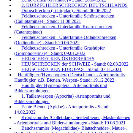
2. KURZFÜHLERSCHRECKEN DEUTSCHLANDS
Dornschrecken (Tetrigidae) - Stand: 06.06.2022
Feldheuschrecken - Unterfamilie Schönschrecken
(Calliptaminae) - Stand: 11.08.2021
Feldheuschrecken- Unterfamilie Knarrschrecken
(Catantopinae)
Feldheuschrecken - Unterfamilie Ödlandschrecken
(Oedipodinae) - Stand: 20.06.2022
Feldheuschrecken - Unterfamilie Grashüpfer
(Gomphocerinae) - Stand: 09.01.2022
HEUSCHRECKEN ÖSTERREICHS
HEUSCHRECKEN der SCHWEIZ - Stand: 02.03.2022
HEUSCHRECKEN EUROPAS - Stand: 07.11.2021
Hautflügler (Hymenoptera) Deutschlands - Artenportraits
Hautflügler, z.B. Bienen, Wespen- Stand: 19.12.2022
Hautflügler Hymenoptera - Artenportraits und
Bildersammlungen
1. Taillenwespen (Apocrita) -Artenportraits und
Bildersammlungen
Echte Bienen (Apidae) - Artenportraits - Stand:
14.02.2022
Kropfsammler (Colletidae) - Seidenbienen, Maskenbienen
- Artenportraits und Bildersammlungen - Stand: 19.08.2021
Bauchsammler (Megachilidae)- Blattschneider-, Mauer-,