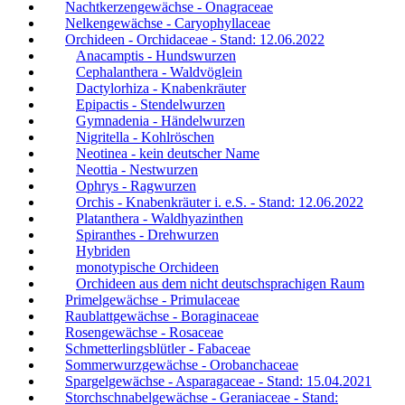
Nachtkerzengewächse - Onagraceae
Nelkengewächse - Caryophyllaceae
Orchideen - Orchidaceae - Stand: 12.06.2022
Anacamptis - Hundswurzen
Cephalanthera - Waldvöglein
Dactylorhiza - Knabenkräuter
Epipactis - Stendelwurzen
Gymnadenia - Händelwurzen
Nigritella - Kohlröschen
Neotinea - kein deutscher Name
Neottia - Nestwurzen
Ophrys - Ragwurzen
Orchis - Knabenkräuter i. e.S. - Stand: 12.06.2022
Platanthera - Waldhyazinthen
Spiranthes - Drehwurzen
Hybriden
monotypische Orchideen
Orchideen aus dem nicht deutschsprachigen Raum
Primelgewächse - Primulaceae
Raublattgewächse - Boraginaceae
Rosengewächse - Rosaceae
Schmetterlingsblütler - Fabaceae
Sommerwurzgewächse - Orobanchaceae
Spargelgewächse - Asparagaceae - Stand: 15.04.2021
Storchschnabelgewächse - Geraniaceae - Stand: