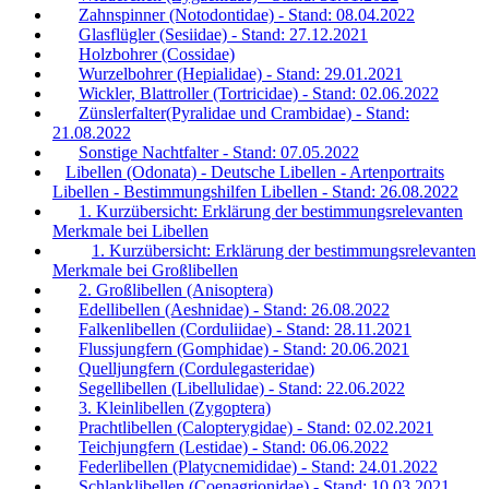
Zahnspinner (Notodontidae) - Stand: 08.04.2022
Glasflügler (Sesiidae) - Stand: 27.12.2021
Holzbohrer (Cossidae)
Wurzelbohrer (Hepialidae) - Stand: 29.01.2021
Wickler, Blattroller (Tortricidae) - Stand: 02.06.2022
Zünslerfalter(Pyralidae und Crambidae) - Stand:
21.08.2022
Sonstige Nachtfalter - Stand: 07.05.2022
Libellen (Odonata) - Deutsche Libellen - Artenportraits
Libellen - Bestimmungshilfen Libellen - Stand: 26.08.2022
1. Kurzübersicht: Erklärung der bestimmungsrelevanten
Merkmale bei Libellen
1. Kurzübersicht: Erklärung der bestimmungsrelevanten
Merkmale bei Großlibellen
2. Großlibellen (Anisoptera)
Edellibellen (Aeshnidae) - Stand: 26.08.2022
Falkenlibellen (Corduliidae) - Stand: 28.11.2021
Flussjungfern (Gomphidae) - Stand: 20.06.2021
Quelljungfern (Cordulegasteridae)
Segellibellen (Libellulidae) - Stand: 22.06.2022
3. Kleinlibellen (Zygoptera)
Prachtlibellen (Calopterygidae) - Stand: 02.02.2021
Teichjungfern (Lestidae) - Stand: 06.06.2022
Federlibellen (Platycnemididae) - Stand: 24.01.2022
Schlanklibellen (Coenagrionidae) - Stand: 10.03.2021