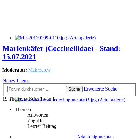
Marienkäfer (Coccinellidae) - Stand:
15.07.2021
Moderator:
Makrocrew
Neues Thema
Erweiterte Suche
Suche
19 Themen • Seite
1
von
1
Themen
Antworten
Zugriffe
Letzter Beitrag
Adalia bipunctata -