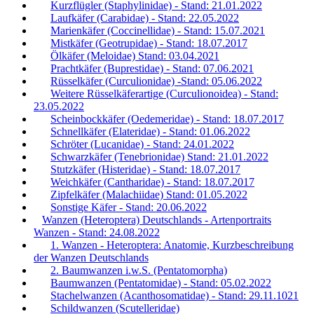
Kurzflügler (Staphylinidae) - Stand: 21.01.2022
Laufkäfer (Carabidae) - Stand: 22.05.2022
Marienkäfer (Coccinellidae) - Stand: 15.07.2021
Mistkäfer (Geotrupidae) - Stand: 18.07.2017
Ölkäfer (Meloidae) Stand: 03.04.2021
Prachtkäfer (Buprestidae) - Stand: 07.06.2021
Rüsselkäfer (Curculionidae) -Stand: 05.06.2022
Weitere Rüsselkäferartige (Curculionoidea) - Stand:
23.05.2022
Scheinbockkäfer (Oedemeridae) - Stand: 18.07.2017
Schnellkäfer (Elateridae) - Stand: 01.06.2022
Schröter (Lucanidae) - Stand: 24.01.2022
Schwarzkäfer (Tenebrionidae) Stand: 21.01.2022
Stutzkäfer (Histeridae) - Stand: 18.07.2017
Weichkäfer (Cantharidae) - Stand: 18.07.2017
Zipfelkäfer (Malachiidae) Stand: 01.05.2022
Sonstige Käfer - Stand: 20.06.2022
Wanzen (Heteroptera) Deutschlands - Artenportraits
Wanzen - Stand: 24.08.2022
1. Wanzen - Heteroptera: Anatomie, Kurzbeschreibung
der Wanzen Deutschlands
2. Baumwanzen i.w.S. (Pentatomorpha)
Baumwanzen (Pentatomidae) - Stand: 05.02.2022
Stachelwanzen (Acanthosomatidae) - Stand: 29.11.1021
Schildwanzen (Scutelleridae)