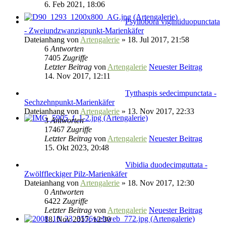
6. Feb 2021, 18:06
Psyllobora vigintiduopunctata
- Zweiundzwanzigpunkt-Marienkäfer
Dateianhang
von
Artengalerie
» 18. Jul 2017, 21:58
6
Antworten
7405
Zugriffe
Letzter Beitrag
von
Artengalerie
Neuester Beitrag
14. Nov 2017, 12:11
Tytthaspis sedecimpunctata -
Sechzehnpunkt-Marienkäfer
Dateianhang
von
Artengalerie
» 13. Nov 2017, 22:33
3
Antworten
17467
Zugriffe
Letzter Beitrag
von
Artengalerie
Neuester Beitrag
15. Okt 2023, 20:48
Vibidia duodecimguttata -
Zwölffleckiger Pilz-Marienkäfer
Dateianhang
von
Artengalerie
» 18. Nov 2017, 12:30
0
Antworten
6422
Zugriffe
Letzter Beitrag
von
Artengalerie
Neuester Beitrag
18. Nov 2017, 12:30