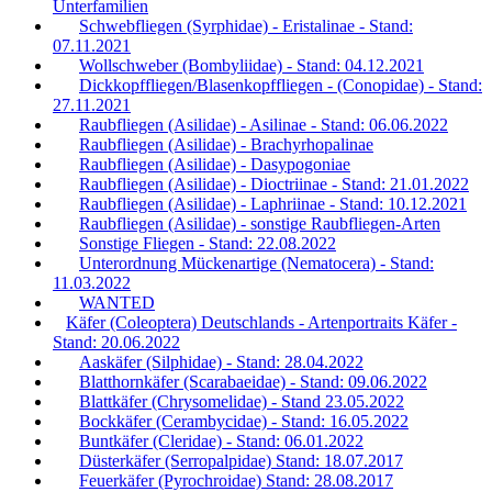
Unterfamilien
Schwebfliegen (Syrphidae) - Eristalinae - Stand:
07.11.2021
Wollschweber (Bombyliidae) - Stand: 04.12.2021
Dickkopffliegen/Blasenkopffliegen - (Conopidae) - Stand:
27.11.2021
Raubfliegen (Asilidae) - Asilinae - Stand: 06.06.2022
Raubfliegen (Asilidae) - Brachyrhopalinae
Raubfliegen (Asilidae) - Dasypogoniae
Raubfliegen (Asilidae) - Dioctriinae - Stand: 21.01.2022
Raubfliegen (Asilidae) - Laphriinae - Stand: 10.12.2021
Raubfliegen (Asilidae) - sonstige Raubfliegen-Arten
Sonstige Fliegen - Stand: 22.08.2022
Unterordnung Mückenartige (Nematocera) - Stand:
11.03.2022
WANTED
Käfer (Coleoptera) Deutschlands - Artenportraits Käfer -
Stand: 20.06.2022
Aaskäfer (Silphidae) - Stand: 28.04.2022
Blatthornkäfer (Scarabaeidae) - Stand: 09.06.2022
Blattkäfer (Chrysomelidae) - Stand 23.05.2022
Bockkäfer (Cerambycidae) - Stand: 16.05.2022
Buntkäfer (Cleridae) - Stand: 06.01.2022
Düsterkäfer (Serropalpidae) Stand: 18.07.2017
Feuerkäfer (Pyrochroidae) Stand: 28.08.2017