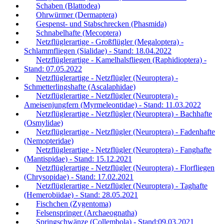
Schaben (Blattodea)
Ohrwürmer (Dermaptera)
Gespenst- und Stabschrecken (Phasmida)
Schnabelhafte (Mecoptera)
Netzflüglerartige - Großflügler (Megaloptera) -
Schlammfliegen (Sialidae) - Stand: 18.04.2022
Netzflüglerartige - Kamelhalsfliegen (Raphidioptera) -
Stand: 07.05.2022
Netzflüglerartige - Netzflügler (Neuroptera) -
Schmetterlingshafte (Ascalaphidae)
Netzflüglerartige - Netzflügler (Neuroptera) -
Ameisenjungfern (Myrmeleontidae) - Stand: 11.03.2022
Netzflüglerartige - Netzflügler (Neuroptera) - Bachhafte
(Osmylidae)
Netzflüglerartige - Netzflügler (Neuroptera) - Fadenhafte
(Nemopteridae)
Netzflüglerartige - Netzflügler (Neuroptera) - Fanghafte
(Mantispidae) - Stand: 15.12.2021
Netzflüglerartige - Netzflügler (Neuroptera) - Florfliegen
(Chrysopidae) - Stand: 17.02.2021
Netzflüglerartige - Netzflügler (Neuroptera) - Taghafte
(Hemerobiidae) - Stand: 28.05.2021
Fischchen (Zygentoma)
Felsenspringer (Archaeognatha)
Springschwänze (Collembola) - Stand:09.03.2021