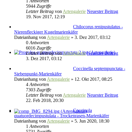
1
Antworten
5944
Zugriffe
Letzter Beitrag
von
Artengalerie
Neuester Beitrag
19. Nov 2017, 12:19
Chilocorus renipustulatus -
Nierenfleckiger Kugelmarienkäfer
Dateianhang
von
Artengalerie
» 3. Dez 2017, 03:12
0
Antworten
6016
Zugriffe
Letzter Beitrag
von
Artengalerie
Neuester Beitrag
3. Dez 2017, 03:12
Coccinella septempunctata -
Siebenpunkt-Marienkäfer
Dateianhang
von
Artengalerie
» 12. Okt 2017, 08:25
4
Antworten
7303
Zugriffe
Letzter Beitrag
von
Artengalerie
Neuester Beitrag
22. Feb 2018, 20:30
Coccinula
quatuordecimpustulata - Trockenrasen-Marienkäfer
Dateianhang
von
Artengalerie
» 5. Jun 2020, 18:30
1
Antworten
5731
Zugriffe