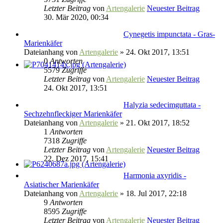
Letzter Beitrag
von
Artengalerie
Neuester Beitrag
30. Mär 2020, 00:34
Cynegetis impunctata - Gras-
Marienkäfer
Dateianhang
von
Artengalerie
» 24. Okt 2017, 13:51
0
Antworten
5579
Zugriffe
Letzter Beitrag
von
Artengalerie
Neuester Beitrag
24. Okt 2017, 13:51
Halyzia sedecimguttata -
Sechzehnfleckiger Marienkäfer
Dateianhang
von
Artengalerie
» 21. Okt 2017, 18:52
1
Antworten
7318
Zugriffe
Letzter Beitrag
von
Artengalerie
Neuester Beitrag
22. Dez 2017, 15:41
Harmonia axyridis -
Asiatischer Marienkäfer
Dateianhang
von
Artengalerie
» 18. Jul 2017, 22:18
9
Antworten
8595
Zugriffe
Letzter Beitrag
von
Artengalerie
Neuester Beitrag