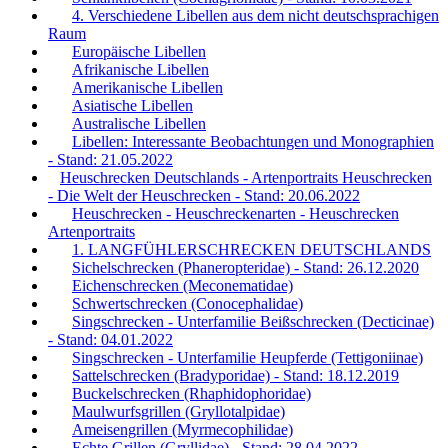
4. Verschiedene Libellen aus dem nicht deutschsprachigen
Raum
Europäische Libellen
Afrikanische Libellen
Amerikanische Libellen
Asiatische Libellen
Australische Libellen
Libellen: Interessante Beobachtungen und Monographien
- Stand: 21.05.2022
Heuschrecken Deutschlands - Artenportraits Heuschrecken
- Die Welt der Heuschrecken - Stand: 20.06.2022
Heuschrecken - Heuschreckenarten - Heuschrecken
Artenportraits
1. LANGFÜHLERSCHRECKEN DEUTSCHLANDS
Sichelschrecken (Phaneropteridae) - Stand: 26.12.2020
Eichenschrecken (Meconematidae)
Schwertschrecken (Conocephalidae)
Singschrecken - Unterfamilie Beißschrecken (Decticinae)
- Stand: 04.01.2022
Singschrecken - Unterfamilie Heupferde (Tettigoniinae)
Sattelschrecken (Bradyporidae) - Stand: 18.12.2019
Buckelschrecken (Rhaphidophoridae)
Maulwurfsgrillen (Gryllotalpidae)
Ameisengrillen (Myrmecophilidae)
Echte Grillen (Gryllidae) - Stand: 28.04.2022