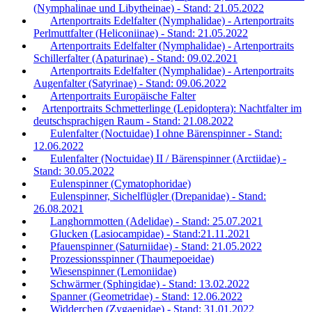
(Nymphalinae und Libytheinae) - Stand: 21.05.2022
Artenportraits Edelfalter (Nymphalidae) - Artenportraits
Perlmuttfalter (Heliconiinae) - Stand: 21.05.2022
Artenportraits Edelfalter (Nymphalidae) - Artenportraits
Schillerfalter (Apaturinae) - Stand: 09.02.2021
Artenportraits Edelfalter (Nymphalidae) - Artenportraits
Augenfalter (Satyrinae) - Stand: 09.06.2022
Artenportraits Europäische Falter
Artenportraits Schmetterlinge (Lepidoptera): Nachtfalter im
deutschsprachigen Raum - Stand: 21.08.2022
Eulenfalter (Noctuidae) I ohne Bärenspinner - Stand:
12.06.2022
Eulenfalter (Noctuidae) II / Bärenspinner (Arctiidae) -
Stand: 30.05.2022
Eulenspinner (Cymatophoridae)
Eulenspinner, Sichelflügler (Drepanidae) - Stand:
26.08.2021
Langhornmotten (Adelidae) - Stand: 25.07.2021
Glucken (Lasiocampidae) - Stand:21.11.2021
Pfauenspinner (Saturniidae) - Stand: 21.05.2022
Prozessionsspinner (Thaumepoeidae)
Wiesenspinner (Lemoniidae)
Schwärmer (Sphingidae) - Stand: 13.02.2022
Spanner (Geometridae) - Stand: 12.06.2022
Widderchen (Zygaenidae) - Stand: 31.01.2022