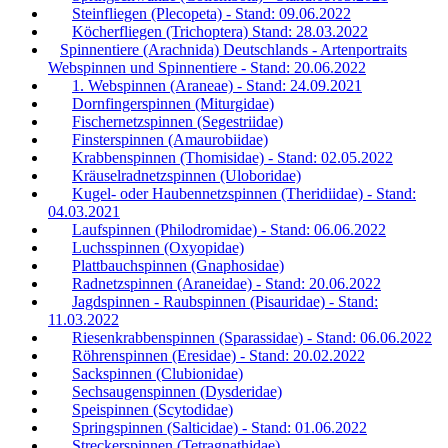
Steinfliegen (Plecopeta) - Stand: 09.06.2022
Köcherfliegen (Trichoptera) Stand: 28.03.2022
Spinnentiere (Arachnida) Deutschlands - Artenportraits
Webspinnen und Spinnentiere - Stand: 20.06.2022
1. Webspinnen (Araneae) - Stand: 24.09.2021
Dornfingerspinnen (Miturgidae)
Fischernetzspinnen (Segestriidae)
Finsterspinnen (Amaurobiidae)
Krabbenspinnen (Thomisidae) - Stand: 02.05.2022
Kräuselradnetzspinnen (Uloboridae)
Kugel- oder Haubennetzspinnen (Theridiidae) - Stand:
04.03.2021
Laufspinnen (Philodromidae) - Stand: 06.06.2022
Luchsspinnen (Oxyopidae)
Plattbauchspinnen (Gnaphosidae)
Radnetzspinnen (Araneidae) - Stand: 20.06.2022
Jagdspinnen - Raubspinnen (Pisauridae) - Stand:
11.03.2022
Riesenkrabbenspinnen (Sparassidae) - Stand: 06.06.2022
Röhrenspinnen (Eresidae) - Stand: 20.02.2022
Sackspinnen (Clubionidae)
Sechsaugenspinnen (Dysderidae)
Speispinnen (Scytodidae)
Springspinnen (Salticidae) - Stand: 01.06.2022
Streckerspinnen (Tetragnathidae)