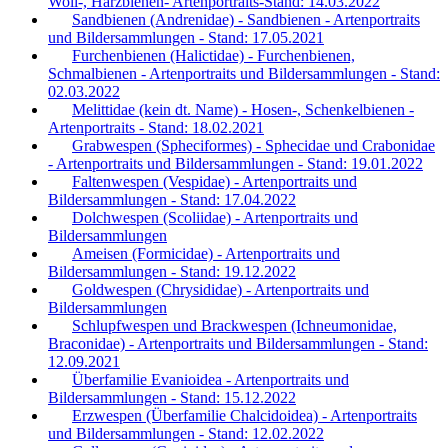
Woll-, Harzbienen- Artenportraits-Stand: 14.03.2022
Sandbienen (Andrenidae) - Sandbienen - Artenportraits
und Bildersammlungen - Stand: 17.05.2021
Furchenbienen (Halictidae) - Furchenbienen,
Schmalbienen - Artenportraits und Bildersammlungen - Stand:
02.03.2022
Melittidae (kein dt. Name) - Hosen-, Schenkelbienen -
Artenportraits - Stand: 18.02.2021
Grabwespen (Spheciformes) - Sphecidae und Crabonidae
- Artenportraits und Bildersammlungen - Stand: 19.01.2022
Faltenwespen (Vespidae) - Artenportraits und
Bildersammlungen - Stand: 17.04.2022
Dolchwespen (Scoliidae) - Artenportraits und
Bildersammlungen
Ameisen (Formicidae) - Artenportraits und
Bildersammlungen - Stand: 19.12.2022
Goldwespen (Chrysididae) - Artenportraits und
Bildersammlungen
Schlupfwespen und Brackwespen (Ichneumonidae,
Braconidae) - Artenportraits und Bildersammlungen - Stand:
12.09.2021
Überfamilie Evanioidea - Artenportraits und
Bildersammlungen - Stand: 15.12.2022
Erzwespen (Überfamilie Chalcidoidea) - Artenportraits
und Bildersammlungen - Stand: 12.02.2022