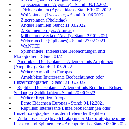
Tapezierspinnen (Atypidae) - Stand: 09.12.2021
Trichterspinnen (Agelenidae) - Stand: 10.02.2022
Wolfspinnen (Lycosidae) - Stand: 01.06.2022
Zitterspinnen (Pholcidae)
Andere Familien Stand: 11.03.2022
2. Spinnentiere (ex. Araneae)
Milben und Zecken (Acari) - Stand: 27.01.2021
Weberknechte (Opiliones) - Stand: 27.02.2021
WANTED
Spinnentiere: Interessante Beobachtungen und
Monografien - Stand: 01/21
Amphibien Deutschlands - Artenportraits Amphibien
(Amphibia) - Stand: 21.05.2022
Weitere Amphibien Europas
Amphibien: Interessante Beobachtungen oder
Einzelmonografien - Stand: 21.05.2022
Reptilien Deutschlands - Artenportraits Reptilien - Echsen,
Schlangen, Schildkröten - Stand: 20.06.2022
Weitere Reptilien Europas
Echte Eidechsen Europas - Stand: 04.12.2021
Reptilien: Interessante Einzelbeobachtungen oder
Einzelmonographien aus dem Leben der Reptilien
Wirbellose Tiere (Invertebrata) in der Makrofotografie ohne
Insekten und Spinnentiere - Artenportraits - Stand: 09.06.2022