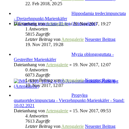
22. Feb 2018, 20:25
Hippodamia tredecimpunctata
- Dreizehnpunkt-Marienkäfer
Dateianhang
von
Artengalerie
» 19. Nov 2017, 19:27
1
Antworten
5815
Zugriffe
Letzter Beitrag
von
Artengalerie
Neuester Beitrag
19. Nov 2017, 19:28
Myzia oblongoguttata -
Gestreifter Marienkäfer
Dateianhang
von
Artengalerie
» 19. Nov 2017, 12:07
0
Antworten
6073
Zugriffe
Letzter Beitrag
von
Artengalerie
Neuester Beitrag
19. Nov 2017, 12:07
Propylea
quatuortdecimpunctata - Vierzehnpunkt-Marienkäfer - Stand:
10.02.2021
Dateianhang
von
Artengalerie
» 15. Nov 2017, 09:53
4
Antworten
7613
Zugriffe
Letzter Beitrag
von
Artengalerie
Neuester Beitrag