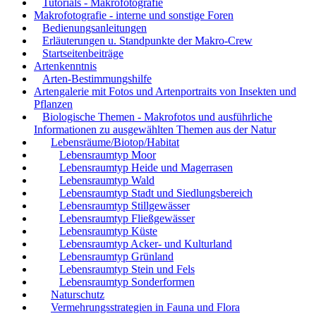
Tutorials - Makrofotografie
Makrofotografie - interne und sonstige Foren
Bedienungsanleitungen
Erläuterungen u. Standpunkte der Makro-Crew
Startseitenbeiträge
Artenkenntnis
Arten-Bestimmungshilfe
Artengalerie mit Fotos und Artenportraits von Insekten und
Pflanzen
Biologische Themen - Makrofotos und ausführliche
Informationen zu ausgewählten Themen aus der Natur
Lebensräume/Biotop/Habitat
Lebensraumtyp Moor
Lebensraumtyp Heide und Magerrasen
Lebensraumtyp Wald
Lebensraumtyp Stadt und Siedlungsbereich
Lebensraumtyp Stillgewässer
Lebensraumtyp Fließgewässer
Lebensraumtyp Küste
Lebensraumtyp Acker- und Kulturland
Lebensraumtyp Grünland
Lebensraumtyp Stein und Fels
Lebensraumtyp Sonderformen
Naturschutz
Vermehrungsstrategien in Fauna und Flora