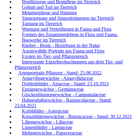
Brutfürsorge und Brutpflege im Tierreich
Geburt und Tod im Tierreich
Metamorphose und Häutung
Sinnesorgane und Sinnesleistungen im Tierreich
Tarnung im Tierreich
Warnung und Verteidigung in Fauna und Flora
Formen des Zusammenlebens in Flora und Fauna.
Bauwerke im Tierreich
Räuber - Beute - Beziehung in der Natur
Ausgewählte Portraits aus Fauna und Flora
Exoten im Tier- und Pflanzenreich
Interessante Einzelbeobachtungen aus dem Tier- und
Pflanzenreich
Artenportraits Pflanzen - Stand: 25.08.2022
Amaryllisgewächse - Amaryllidaceae
Doldenblütler - Apiaceae - Stand: 23.10.2021
Enziangewächse - Gentianaceae
Glockenblumengewächse - Campanulaceae
Hahnenfußgewächse - Ranunculaceae - Stand:
23.04.2021
Korbblütler - Asteraceae
Kreuzblütengewächse - Brassicaceae - Stand: 30.12.2021
Liliengewächse - Liliaceae
Lippenblütler - Lamiaceae
Mohngewächse - Papaveraceae