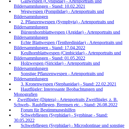
Gallwespen (Cynipidae) - Artenportraits und
Bildersammlungen - Stand: 10.02.2021
Wegwespen (Pompilidae) - Artenportraits und
Bildersammlungen
2. Pflanzenwespen (Symphyta) - Artenportraits und
Bildersammlungen
Bürstenhornblattwespen (Argidae) - Artenportraits und
Bildersammlungen
Echte Blattwespen (Tenthredinidae) - Artenportraits und
Bildersammlungen - Stand: 17.04.2022
Keulhornblattwespen (Cimbicidae) - Artenportraits und
Bildersammlungen - Stand: 01.05.2022
Holzwespen (Siricidae) - Artenportraits und
Bildersammlungen
Sonstige Pflanzenwespen - Artenportraits und
Bildersammlungen
3. Kronenwespen (Stephanidae) - Stand: 22.02.2021
Hautflügler: Interessante Beobachtungen und
Monografien
Zweiflügler (Diptera) - Artenportraits Zweiflügler, z. B.
Schweb-, Raubfliegen, Bremsen etc. - Stand: 26.08.2022
Forum für Bestimmungshilfen
Schwebfliegen (Syrphidae) - Syrphinae - Stand:
30.05.2022
Schwebfliegen (Syrphidae) - Microdontinae und sonstige