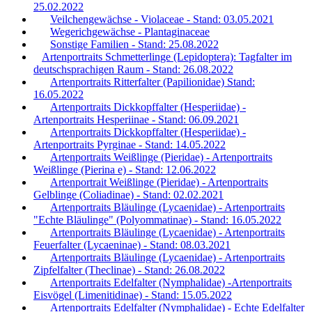
25.02.2022
Veilchengewächse - Violaceae - Stand: 03.05.2021
Wegerichgewächse - Plantaginaceae
Sonstige Familien - Stand: 25.08.2022
Artenportraits Schmetterlinge (Lepidoptera): Tagfalter im
deutschsprachigen Raum - Stand: 26.08.2022
Artenportraits Ritterfalter (Papilionidae) Stand:
16.05.2022
Artenportraits Dickkopffalter (Hesperiidae) -
Artenportraits Hesperiinae - Stand: 06.09.2021
Artenportraits Dickkopffalter (Hesperiidae) -
Artenportraits Pyrginae - Stand: 14.05.2022
Artenportraits Weißlinge (Pieridae) - Artenportraits
Weißlinge (Pierina e) - Stand: 12.06.2022
Artenportrait Weißlinge (Pieridae) - Artenportraits
Gelblinge (Coliadinae) - Stand: 02.02.2021
Artenportraits Bläulinge (Lycaenidae) - Artenportraits
"Echte Bläulinge" (Polyommatinae) - Stand: 16.05.2022
Artenportraits Bläulinge (Lycaenidae) - Artenportraits
Feuerfalter (Lycaeninae) - Stand: 08.03.2021
Artenportraits Bläulinge (Lycaenidae) - Artenportraits
Zipfelfalter (Theclinae) - Stand: 26.08.2022
Artenportraits Edelfalter (Nymphalidae) -Artenportraits
Eisvögel (Limenitidinae) - Stand: 15.05.2022
Artenportraits Edelfalter (Nymphalidae) - Echte Edelfalter