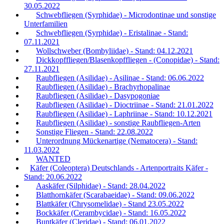
30.05.2022
Schwebfliegen (Syrphidae) - Microdontinae und sonstige
Unterfamilien
Schwebfliegen (Syrphidae) - Eristalinae - Stand:
07.11.2021
Wollschweber (Bombyliidae) - Stand: 04.12.2021
Dickkopffliegen/Blasenkopffliegen - (Conopidae) - Stand:
27.11.2021
Raubfliegen (Asilidae) - Asilinae - Stand: 06.06.2022
Raubfliegen (Asilidae) - Brachyrhopalinae
Raubfliegen (Asilidae) - Dasypogoniae
Raubfliegen (Asilidae) - Dioctriinae - Stand: 21.01.2022
Raubfliegen (Asilidae) - Laphriinae - Stand: 10.12.2021
Raubfliegen (Asilidae) - sonstige Raubfliegen-Arten
Sonstige Fliegen - Stand: 22.08.2022
Unterordnung Mückenartige (Nematocera) - Stand:
11.03.2022
WANTED
Käfer (Coleoptera) Deutschlands - Artenportraits Käfer -
Stand: 20.06.2022
Aaskäfer (Silphidae) - Stand: 28.04.2022
Blatthornkäfer (Scarabaeidae) - Stand: 09.06.2022
Blattkäfer (Chrysomelidae) - Stand 23.05.2022
Bockkäfer (Cerambycidae) - Stand: 16.05.2022
Buntkäfer (Cleridae) - Stand: 06.01.2022