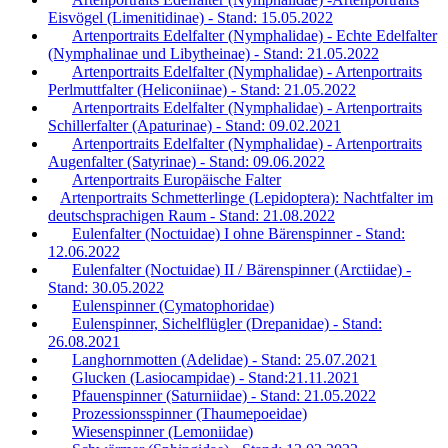
Eisvögel (Limenitidinae) - Stand: 15.05.2022
Artenportraits Edelfalter (Nymphalidae) - Echte Edelfalter
(Nymphalinae und Libytheinae) - Stand: 21.05.2022
Artenportraits Edelfalter (Nymphalidae) - Artenportraits
Perlmuttfalter (Heliconiinae) - Stand: 21.05.2022
Artenportraits Edelfalter (Nymphalidae) - Artenportraits
Schillerfalter (Apaturinae) - Stand: 09.02.2021
Artenportraits Edelfalter (Nymphalidae) - Artenportraits
Augenfalter (Satyrinae) - Stand: 09.06.2022
Artenportraits Europäische Falter
Artenportraits Schmetterlinge (Lepidoptera): Nachtfalter im
deutschsprachigen Raum - Stand: 21.08.2022
Eulenfalter (Noctuidae) I ohne Bärenspinner - Stand:
12.06.2022
Eulenfalter (Noctuidae) II / Bärenspinner (Arctiidae) -
Stand: 30.05.2022
Eulenspinner (Cymatophoridae)
Eulenspinner, Sichelflügler (Drepanidae) - Stand:
26.08.2021
Langhornmotten (Adelidae) - Stand: 25.07.2021
Glucken (Lasiocampidae) - Stand:21.11.2021
Pfauenspinner (Saturniidae) - Stand: 21.05.2022
Prozessionsspinner (Thaumepoeidae)
Wiesenspinner (Lemoniidae)