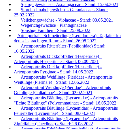
Spargelgewächse - Asparagaceae - Stand: 15.04.2021
Storchschnabelgewächse - Geraniaceae - Stand:
25.02.2022
Veilchengewächse - Violaceae - Stand: 03.05.2021
Wegerichgewächse - Plantaginaceae
Sonstige Familien - Stand: 25.08.2022
Artenportraits Schmetterlinge (Lepidoptera): Tagfalter im
deutschsprachigen Raum - Stand: 26.08.2022
Artenportraits Ritterfalter (Papilionidae) Stand:
16.05.2022
Artenportraits Dickkopffalter (Hesperiidae) -
Artenportraits Hesperiinae - Stand: 06.09.2021
Artenportraits Dickkopffalter (Hesperiidae) -
Artenportraits Pyrginae - Stand: 14.05.2022
Artenportraits Weißlinge (Pieridae) - Artenportraits
Weißlinge (Pierina e) - Stand: 12.06.2022
Artenportrait Weißlinge (Pieridae) - Artenportraits
Gelblinge (Coliadinae) - Stand: 02.02.2021
Artenportraits Bläulinge (Lycaenidae) - Artenportraits
"Echte Bläulinge" (Polyommatinae) - Stand: 16.05.2022
Artenportraits Bläulinge (Lycaenidae) - Artenportraits
Feuerfalter (Lycaeninae) - Stand: 08.03.2021
Artenportraits Bläulinge (Lycaenidae) - Artenportraits
Zipfelfalter (Theclinae) - Stand: 26.08.2022
Artenportraits Edelfalter (Nymphalidae) -Artenportraits