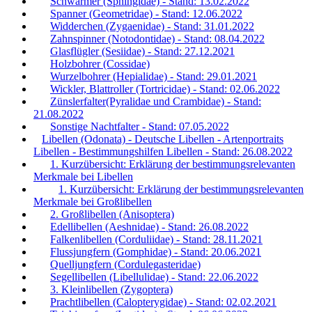
Schwärmer (Sphingidae) - Stand: 13.02.2022
Spanner (Geometridae) - Stand: 12.06.2022
Widderchen (Zygaenidae) - Stand: 31.01.2022
Zahnspinner (Notodontidae) - Stand: 08.04.2022
Glasflügler (Sesiidae) - Stand: 27.12.2021
Holzbohrer (Cossidae)
Wurzelbohrer (Hepialidae) - Stand: 29.01.2021
Wickler, Blattroller (Tortricidae) - Stand: 02.06.2022
Zünslerfalter(Pyralidae und Crambidae) - Stand:
21.08.2022
Sonstige Nachtfalter - Stand: 07.05.2022
Libellen (Odonata) - Deutsche Libellen - Artenportraits
Libellen - Bestimmungshilfen Libellen - Stand: 26.08.2022
1. Kurzübersicht: Erklärung der bestimmungsrelevanten
Merkmale bei Libellen
1. Kurzübersicht: Erklärung der bestimmungsrelevanten
Merkmale bei Großlibellen
2. Großlibellen (Anisoptera)
Edellibellen (Aeshnidae) - Stand: 26.08.2022
Falkenlibellen (Corduliidae) - Stand: 28.11.2021
Flussjungfern (Gomphidae) - Stand: 20.06.2021
Quelljungfern (Cordulegasteridae)
Segellibellen (Libellulidae) - Stand: 22.06.2022
3. Kleinlibellen (Zygoptera)
Prachtlibellen (Calopterygidae) - Stand: 02.02.2021