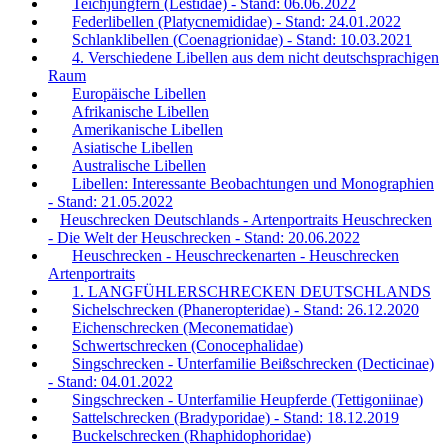
Teichjungfern (Lestidae) - Stand: 06.06.2022
Federlibellen (Platycnemididae) - Stand: 24.01.2022
Schlanklibellen (Coenagrionidae) - Stand: 10.03.2021
4. Verschiedene Libellen aus dem nicht deutschsprachigen
Raum
Europäische Libellen
Afrikanische Libellen
Amerikanische Libellen
Asiatische Libellen
Australische Libellen
Libellen: Interessante Beobachtungen und Monographien
- Stand: 21.05.2022
Heuschrecken Deutschlands - Artenportraits Heuschrecken
- Die Welt der Heuschrecken - Stand: 20.06.2022
Heuschrecken - Heuschreckenarten - Heuschrecken
Artenportraits
1. LANGFÜHLERSCHRECKEN DEUTSCHLANDS
Sichelschrecken (Phaneropteridae) - Stand: 26.12.2020
Eichenschrecken (Meconematidae)
Schwertschrecken (Conocephalidae)
Singschrecken - Unterfamilie Beißschrecken (Decticinae)
- Stand: 04.01.2022
Singschrecken - Unterfamilie Heupferde (Tettigoniinae)
Sattelschrecken (Bradyporidae) - Stand: 18.12.2019
Buckelschrecken (Rhaphidophoridae)