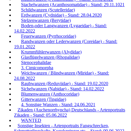
Stachelwanzen (Acanthosomatidae) - Stand: 29.11.1021
Schildwanzen (Scutelleridae)
Erdwanzen (Cydnidae) - Stand: 28.04.2020
Stelzenwanzen (Berytidae)
Boden-oder Langwanzen (Lygaeidae) - Stand:
14.02.2022
Feuerwanzen (Pyrrhocoridae)
Randwanzen oder Lederwanzen (Coreidae) - Stand:
19.01.2022
Krummfühlerwanzen (Alydidae)
Glasflügelwanzen (Rhopalidae)
Stenocephalidae
3. Cimicomorpha
Weichwanzen / Blindwanzen (Miridae) - Stand:
24.08.2022
Raubwanzen (Reduviidae) - Stand: 19.02.2020
Sichelwanzen (Nabidae) - Stand: 14.02.2022
Blumenwanzen (Anthocoridae)
Gitterwanzen (Tingidae)
4. Sonstige Wanzen - Stand: 24.06.2021
Zikaden (Auchenorrhyncha) Deutschlands - Artenportraits
Zikaden - Stand: 05.06.2022
WANTED
Sonstige Insekten - Artenportraits Fangschrecken,
Schmetterlingshafte, Kugelspringer etc. - Stand: 09.06.2022