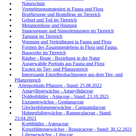
Naturschutz
Vermehrungsstrategien in Fauna und Flora
Brutfürsorge und Brutpflege im Tierreich
Geburt und Tod im Tierreich
Metamorphose und Häutung
Sinnesorgane und Sinnesleistungen im Tierreich
Tarnung im Tierreich
Warnung und Verteidigung in Fauna und Flora
Formen des Zusammenlebens in Flora und Fauna.
Bauwerke im Tierreich
Räuber - Beute - Beziehung in der Natur
Ausgewählte Portraits aus Fauna und Flora
Exoten im Tier- und Pflanzenreich
Interessante Einzelbeobachtungen aus dem Tier- und
Pflanzenreich
Artenportraits Pflanzen - Stand: 25.08.2022
Amaryllisgewächse - Amaryllidaceae
Doldenblütler - Apiaceae - Stand: 23.10.2021
Enziangewächse - Gentianaceae
Glockenblumengewächse - Campanulaceae
Hahnenfußgewächse - Ranunculaceae - Stand:
23.04.2021
Korbblütler - Asteraceae
Kreuzblütengewächse - Brassicaceae - Stand: 30.12.2021
Liliengewächse - Liliaceae