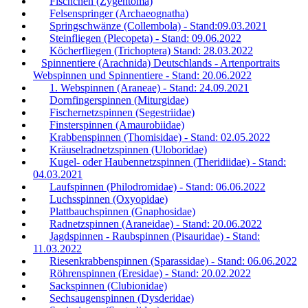
Fischchen (Zygentoma)
Felsenspringer (Archaeognatha)
Springschwänze (Collembola) - Stand:09.03.2021
Steinfliegen (Plecopeta) - Stand: 09.06.2022
Köcherfliegen (Trichoptera) Stand: 28.03.2022
Spinnentiere (Arachnida) Deutschlands - Artenportraits
Webspinnen und Spinnentiere - Stand: 20.06.2022
1. Webspinnen (Araneae) - Stand: 24.09.2021
Dornfingerspinnen (Miturgidae)
Fischernetzspinnen (Segestriidae)
Finsterspinnen (Amaurobiidae)
Krabbenspinnen (Thomisidae) - Stand: 02.05.2022
Kräuselradnetzspinnen (Uloboridae)
Kugel- oder Haubennetzspinnen (Theridiidae) - Stand:
04.03.2021
Laufspinnen (Philodromidae) - Stand: 06.06.2022
Luchsspinnen (Oxyopidae)
Plattbauchspinnen (Gnaphosidae)
Radnetzspinnen (Araneidae) - Stand: 20.06.2022
Jagdspinnen - Raubspinnen (Pisauridae) - Stand:
11.03.2022
Riesenkrabbenspinnen (Sparassidae) - Stand: 06.06.2022
Röhrenspinnen (Eresidae) - Stand: 20.02.2022
Sackspinnen (Clubionidae)
Sechsaugenspinnen (Dysderidae)