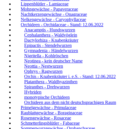
Lippenblütler - Lamiaceae
Mohngewächse - Papaveraceae
Nachtkerzengewächse - Onagraceae
Nelkengewächse - Caryophyllaceae
Orchideen - Orchidaceae - Stand: 12.06.2022
Anacamptis - Hundswurzen
Cephalanthera - Waldvöglein
Dactylorhiza - Knabenkräuter
Epipactis - Stendelwurzen
Gymnadenia - Händelwurzen
Nigritella - Kohlröschen
Neotinea - kein deutscher Name
Neottia - Nestwurzen
Ophrys - Ragwurzen
Orchis - Knabenkräuter i. e.S. - Stand: 12.06.2022
Platanthera - Waldhyazinthen
Spiranthes - Drehwurzen
Hybriden
monotypische Orchideen
Orchideen aus dem nicht deutschsprachigen Raum
Primelgewächse - Primulaceae
Raublattgewächse - Boraginaceae
Rosengewächse - Rosaceae
Schmetterlingsblütler - Fabaceae
Sommerwurzgewächse - Orobanchaceae