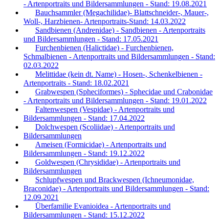
- Artenportraits und Bildersammlungen - Stand: 19.08.2021
Bauchsammler (Megachilidae)- Blattschneider-, Mauer-,
Woll-, Harzbienen- Artenportraits-Stand: 14.03.2022
Sandbienen (Andrenidae) - Sandbienen - Artenportraits
und Bildersammlungen - Stand: 17.05.2021
Furchenbienen (Halictidae) - Furchenbienen,
Schmalbienen - Artenportraits und Bildersammlungen - Stand:
02.03.2022
Melittidae (kein dt. Name) - Hosen-, Schenkelbienen -
Artenportraits - Stand: 18.02.2021
Grabwespen (Spheciformes) - Sphecidae und Crabonidae
- Artenportraits und Bildersammlungen - Stand: 19.01.2022
Faltenwespen (Vespidae) - Artenportraits und
Bildersammlungen - Stand: 17.04.2022
Dolchwespen (Scoliidae) - Artenportraits und
Bildersammlungen
Ameisen (Formicidae) - Artenportraits und
Bildersammlungen - Stand: 19.12.2022
Goldwespen (Chrysididae) - Artenportraits und
Bildersammlungen
Schlupfwespen und Brackwespen (Ichneumonidae,
Braconidae) - Artenportraits und Bildersammlungen - Stand:
12.09.2021
Überfamilie Evanioidea - Artenportraits und
Bildersammlungen - Stand: 15.12.2022