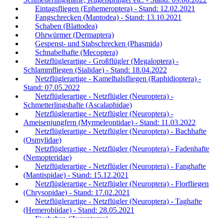
Eintagsfliegen (Ephemeroptera) - Stand: 12.02.2021
Fangschrecken (Mantodea) - Stand: 13.10.2021
Schaben (Blattodea)
Ohrwürmer (Dermaptera)
Gespenst- und Stabschrecken (Phasmida)
Schnabelhafte (Mecoptera)
Netzflüglerartige - Großflügler (Megaloptera) -
Schlammfliegen (Sialidae) - Stand: 18.04.2022
Netzflüglerartige - Kamelhalsfliegen (Raphidioptera) -
Stand: 07.05.2022
Netzflüglerartige - Netzflügler (Neuroptera) -
Schmetterlingshafte (Ascalaphidae)
Netzflüglerartige - Netzflügler (Neuroptera) -
Ameisenjungfern (Myrmeleontidae) - Stand: 11.03.2022
Netzflüglerartige - Netzflügler (Neuroptera) - Bachhafte
(Osmylidae)
Netzflüglerartige - Netzflügler (Neuroptera) - Fadenhafte
(Nemopteridae)
Netzflüglerartige - Netzflügler (Neuroptera) - Fanghafte
(Mantispidae) - Stand: 15.12.2021
Netzflüglerartige - Netzflügler (Neuroptera) - Florfliegen
(Chrysopidae) - Stand: 17.02.2021
Netzflüglerartige - Netzflügler (Neuroptera) - Taghafte
(Hemerobiidae) - Stand: 28.05.2021