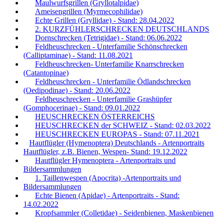
Maulwurfsgrillen (Gryllotalpidae)
Ameisengrillen (Myrmecophilidae)
Echte Grillen (Gryllidae) - Stand: 28.04.2022
2. KURZFÜHLERSCHRECKEN DEUTSCHLANDS
Dornschrecken (Tetrigidae) - Stand: 06.06.2022
Feldheuschrecken - Unterfamilie Schönschrecken
(Calliptaminae) - Stand: 11.08.2021
Feldheuschrecken- Unterfamilie Knarrschrecken
(Catantopinae)
Feldheuschrecken - Unterfamilie Ödlandschrecken
(Oedipodinae) - Stand: 20.06.2022
Feldheuschrecken - Unterfamilie Grashüpfer
(Gomphocerinae) - Stand: 09.01.2022
HEUSCHRECKEN ÖSTERREICHS
HEUSCHRECKEN der SCHWEIZ - Stand: 02.03.2022
HEUSCHRECKEN EUROPAS - Stand: 07.11.2021
Hautflügler (Hymenoptera) Deutschlands - Artenportraits
Hautflügler, z.B. Bienen, Wespen- Stand: 19.12.2022
Hautflügler Hymenoptera - Artenportraits und
Bildersammlungen
1. Taillenwespen (Apocrita) -Artenportraits und
Bildersammlungen
Echte Bienen (Apidae) - Artenportraits - Stand:
14.02.2022
Kropfsammler (Colletidae) - Seidenbienen, Maskenbienen