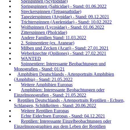
Speispinnen (Scytodidae)
Springspinnen (Salticidae) - Stand: 01.06.2022
Streckerspinnen (Tetragnathidae)
Tapezierspinnen (Atypidae) - Stand: 09.12.2021
Trichterspinnen (Agelenidae) - Stand: 10.02.2022
Wolfspinnen (Lycosidae) - Stand: 01.06.2022
Zitterspinnen (Pholcidae)
Andere Familien Stand: 11.03.2022
2. Spinnentiere (ex. Araneae)
Milben und Zecken (Acari) - Stand: 27.01.2021
Weberknechte (Opiliones) - Stand: 27.02.2021
WANTED
Spinnentiere: Interessante Beobachtungen und
Monografien - Stand: 01/21
Amphibien Deutschlands - Artenportraits Amphibien
(Amphibia) - Stand: 21.05.2022
Weitere Amphibien Europas
Amphibien: Interessante Beobachtungen oder
Einzelmonografien - Stand: 21.05.2022
Reptilien Deutschlands - Artenportraits Reptilien - Echsen,
Schlangen, Schildkröten - Stand: 20.06.2022
Weitere Reptilien Europas
Echte Eidechsen Europas - Stand: 04.12.2021
Reptilien: Interessante Einzelbeobachtungen oder
Einzelmonographien aus dem Leben der Reptilien