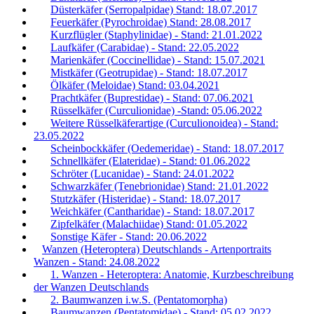
Düsterkäfer (Serropalpidae) Stand: 18.07.2017
Feuerkäfer (Pyrochroidae) Stand: 28.08.2017
Kurzflügler (Staphylinidae) - Stand: 21.01.2022
Laufkäfer (Carabidae) - Stand: 22.05.2022
Marienkäfer (Coccinellidae) - Stand: 15.07.2021
Mistkäfer (Geotrupidae) - Stand: 18.07.2017
Ölkäfer (Meloidae) Stand: 03.04.2021
Prachtkäfer (Buprestidae) - Stand: 07.06.2021
Rüsselkäfer (Curculionidae) -Stand: 05.06.2022
Weitere Rüsselkäferartige (Curculionoidea) - Stand:
23.05.2022
Scheinbockkäfer (Oedemeridae) - Stand: 18.07.2017
Schnellkäfer (Elateridae) - Stand: 01.06.2022
Schröter (Lucanidae) - Stand: 24.01.2022
Schwarzkäfer (Tenebrionidae) Stand: 21.01.2022
Stutzkäfer (Histeridae) - Stand: 18.07.2017
Weichkäfer (Cantharidae) - Stand: 18.07.2017
Zipfelkäfer (Malachiidae) Stand: 01.05.2022
Sonstige Käfer - Stand: 20.06.2022
Wanzen (Heteroptera) Deutschlands - Artenportraits
Wanzen - Stand: 24.08.2022
1. Wanzen - Heteroptera: Anatomie, Kurzbeschreibung
der Wanzen Deutschlands
2. Baumwanzen i.w.S. (Pentatomorpha)
Baumwanzen (Pentatomidae) - Stand: 05.02.2022