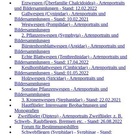
Erzwespen (Überfamilie Chalcidoidea) - Artenportraits
und Bildersammlungen - Stand: 12.02.2022
Gallwespen (Cynipidae) - Artenportraits und
Bildersammlungen - Stand: 10.02.2021
Wegwespen (Pompilidae) - Artenportraits und
Bildersammlungen
2. Pflanzenwespen (Symphyta) - Artenportraits und
Bildersammlungen
Bürstenhornblattwespen (Argidae) - Artenportraits und
Bildersammlungen
Echte Blattwespen (Tenthredinidae) - Artenportraits und
Bildersammlungen - Stand: 17.04.2022
Keulhornblattwespen (Cimbicidae) - Artenportraits und
Bildersammlungen - Stand: 01.05.2022
Holzwespen (Siricidae) - Artenportraits und
Bildersammlungen
Sonstige Pflanzenwespen - Artenportraits und
Bildersammlungen
3. Kronenwespen (Stephanidae) - Stand: 22.02.2021
Hautflügler: Interessante Beobachtungen und
Monografien
Zweiflügler (Diptera) - Artenportraits Zweiflügler, z. B.
Schweb-, Raubfliegen, Bremsen etc. - Stand: 26.08.2022
Forum für Bestimmungshilfen
Schwebfliegen (Syrphidae) - Syrphinae - Stand: