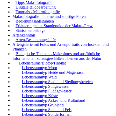
Tipps Makrofotografie
Digitale Bildbearbeitung
Tutorials - Makrofotografie
Makrofotografie - interne und sonstige Foren
Bedienungsanleitungen
Erläuterungen u. Standpunkte der Makro-Crew
Startseitenbeiträge
Artenkenntnis
Arten-Bestimmungshilfe
Artengalerie mit Fotos und Artenportraits von Insekten und
Pflanzen
Biologische Themen - Makrofotos und ausführliche
Informationen zu ausgewählten Themen aus der Natur
Lebensräume/Biotop/Habitat
Lebensraumtyp Moor
Lebensraumtyp Heide und Magerrasen
Lebensraumtyp Wald
Lebensraumtyp Stadt und Siedlungsbereich
Lebensraumtyp Stillgewässer
Lebensraumtyp Fließgewässer
Lebensraumtyp Küste
Lebensraumtyp Acker- und Kulturland
Lebensraumtyp Grünland
Lebensraumtyp Stein und Fels
Lebensraumtyp Sonderformen