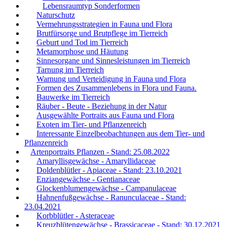
Lebensraumtyp Sonderformen
Naturschutz
Vermehrungsstrategien in Fauna und Flora
Brutfürsorge und Brutpflege im Tierreich
Geburt und Tod im Tierreich
Metamorphose und Häutung
Sinnesorgane und Sinnesleistungen im Tierreich
Tarnung im Tierreich
Warnung und Verteidigung in Fauna und Flora
Formen des Zusammenlebens in Flora und Fauna.
Bauwerke im Tierreich
Räuber - Beute - Beziehung in der Natur
Ausgewählte Portraits aus Fauna und Flora
Exoten im Tier- und Pflanzenreich
Interessante Einzelbeobachtungen aus dem Tier- und
Pflanzenreich
Artenportraits Pflanzen - Stand: 25.08.2022
Amaryllisgewächse - Amaryllidaceae
Doldenblütler - Apiaceae - Stand: 23.10.2021
Enziangewächse - Gentianaceae
Glockenblumengewächse - Campanulaceae
Hahnenfußgewächse - Ranunculaceae - Stand:
23.04.2021
Korbblütler - Asteraceae
Kreuzblütengewächse - Brassicaceae - Stand: 30.12.2021