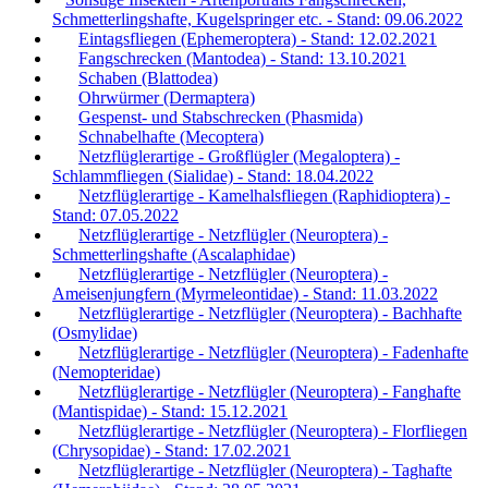
Schmetterlingshafte, Kugelspringer etc. - Stand: 09.06.2022
Eintagsfliegen (Ephemeroptera) - Stand: 12.02.2021
Fangschrecken (Mantodea) - Stand: 13.10.2021
Schaben (Blattodea)
Ohrwürmer (Dermaptera)
Gespenst- und Stabschrecken (Phasmida)
Schnabelhafte (Mecoptera)
Netzflüglerartige - Großflügler (Megaloptera) -
Schlammfliegen (Sialidae) - Stand: 18.04.2022
Netzflüglerartige - Kamelhalsfliegen (Raphidioptera) -
Stand: 07.05.2022
Netzflüglerartige - Netzflügler (Neuroptera) -
Schmetterlingshafte (Ascalaphidae)
Netzflüglerartige - Netzflügler (Neuroptera) -
Ameisenjungfern (Myrmeleontidae) - Stand: 11.03.2022
Netzflüglerartige - Netzflügler (Neuroptera) - Bachhafte
(Osmylidae)
Netzflüglerartige - Netzflügler (Neuroptera) - Fadenhafte
(Nemopteridae)
Netzflüglerartige - Netzflügler (Neuroptera) - Fanghafte
(Mantispidae) - Stand: 15.12.2021
Netzflüglerartige - Netzflügler (Neuroptera) - Florfliegen
(Chrysopidae) - Stand: 17.02.2021
Netzflüglerartige - Netzflügler (Neuroptera) - Taghafte