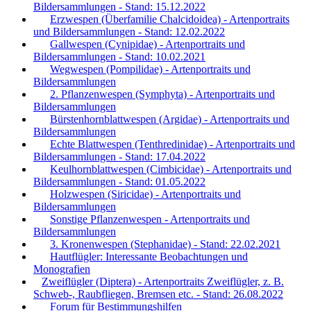
Bildersammlungen - Stand: 15.12.2022
Erzwespen (Überfamilie Chalcidoidea) - Artenportraits
und Bildersammlungen - Stand: 12.02.2022
Gallwespen (Cynipidae) - Artenportraits und
Bildersammlungen - Stand: 10.02.2021
Wegwespen (Pompilidae) - Artenportraits und
Bildersammlungen
2. Pflanzenwespen (Symphyta) - Artenportraits und
Bildersammlungen
Bürstenhornblattwespen (Argidae) - Artenportraits und
Bildersammlungen
Echte Blattwespen (Tenthredinidae) - Artenportraits und
Bildersammlungen - Stand: 17.04.2022
Keulhornblattwespen (Cimbicidae) - Artenportraits und
Bildersammlungen - Stand: 01.05.2022
Holzwespen (Siricidae) - Artenportraits und
Bildersammlungen
Sonstige Pflanzenwespen - Artenportraits und
Bildersammlungen
3. Kronenwespen (Stephanidae) - Stand: 22.02.2021
Hautflügler: Interessante Beobachtungen und
Monografien
Zweiflügler (Diptera) - Artenportraits Zweiflügler, z. B.
Schweb-, Raubfliegen, Bremsen etc. - Stand: 26.08.2022
Forum für Bestimmungshilfen