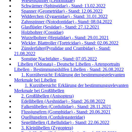
Wiesenspinner (Lemoniidae)
Schwärmer (Sphingidae) - Stand: 13.02.2022
Spanner (Geometridae) - Stand: 12.06.2022
Widderchen (Zygaenidae) - Stand: 31.01.2022
Zahnspinner (Notodontidae) - Stand: 08.04.2022
Glasflügler (Sesiidae) - Stand: 27.12.2021
Holzbohrer (Cossidae)
Wurzelbohrer (Hepialidae) - Stand: 29.01.2021
Wickler, Blattroller (Tortricidae) - Stand: 02.06.2022
Zünslerfalter(Pyralidae und Crambidae) - Stand:
21.08.2022
Sonstige Nachtfalter - Stand: 07.05.2022
Libellen (Odonata) - Deutsche Libellen - Artenportraits
Libellen - Bestimmungshilfen Libellen - Stand: 26.08.2022
1. Kurzübersicht: Erklärung der bestimmungsrelevanten
Merkmale bei Libellen
1. Kurzübersicht: Erklärung der bestimmungsrelevanten
Merkmale bei Großlibellen
2. Großlibellen (Anisoptera)
Edellibellen (Aeshnidae) - Stand: 26.08.2022
Falkenlibellen (Corduliidae) - Stand: 28.11.2021
Flussjungfern (Gomphidae) - Stand: 20.06.2021
Quelljungfern (Cordulegasteridae)
Segellibellen (Libellulidae) - Stand: 22.06.2022
3. Kleinlibellen (Zygoptera)