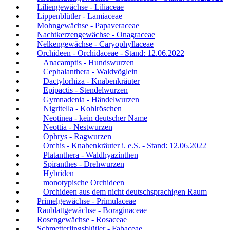
Liliengewächse - Liliaceae
Lippenblütler - Lamiaceae
Mohngewächse - Papaveraceae
Nachtkerzengewächse - Onagraceae
Nelkengewächse - Caryophyllaceae
Orchideen - Orchidaceae - Stand: 12.06.2022
Anacamptis - Hundswurzen
Cephalanthera - Waldvöglein
Dactylorhiza - Knabenkräuter
Epipactis - Stendelwurzen
Gymnadenia - Händelwurzen
Nigritella - Kohlröschen
Neotinea - kein deutscher Name
Neottia - Nestwurzen
Ophrys - Ragwurzen
Orchis - Knabenkräuter i. e.S. - Stand: 12.06.2022
Platanthera - Waldhyazinthen
Spiranthes - Drehwurzen
Hybriden
monotypische Orchideen
Orchideen aus dem nicht deutschsprachigen Raum
Primelgewächse - Primulaceae
Raublattgewächse - Boraginaceae
Rosengewächse - Rosaceae
Schmetterlingsblütler - Fabaceae