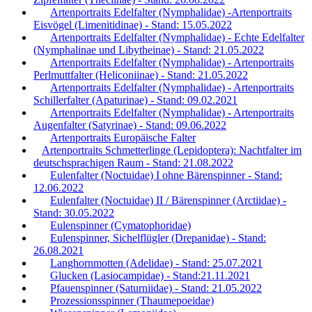
Artenportraits Edelfalter (Nymphalidae) -Artenportraits
Eisvögel (Limenitidinae) - Stand: 15.05.2022
Artenportraits Edelfalter (Nymphalidae) - Echte Edelfalter
(Nymphalinae und Libytheinae) - Stand: 21.05.2022
Artenportraits Edelfalter (Nymphalidae) - Artenportraits
Perlmuttfalter (Heliconiinae) - Stand: 21.05.2022
Artenportraits Edelfalter (Nymphalidae) - Artenportraits
Schillerfalter (Apaturinae) - Stand: 09.02.2021
Artenportraits Edelfalter (Nymphalidae) - Artenportraits
Augenfalter (Satyrinae) - Stand: 09.06.2022
Artenportraits Europäische Falter
Artenportraits Schmetterlinge (Lepidoptera): Nachtfalter im
deutschsprachigen Raum - Stand: 21.08.2022
Eulenfalter (Noctuidae) I ohne Bärenspinner - Stand:
12.06.2022
Eulenfalter (Noctuidae) II / Bärenspinner (Arctiidae) -
Stand: 30.05.2022
Eulenspinner (Cymatophoridae)
Eulenspinner, Sichelflügler (Drepanidae) - Stand:
26.08.2021
Langhornmotten (Adelidae) - Stand: 25.07.2021
Glucken (Lasiocampidae) - Stand:21.11.2021
Pfauenspinner (Saturniidae) - Stand: 21.05.2022
Prozessionsspinner (Thaumepoeidae)