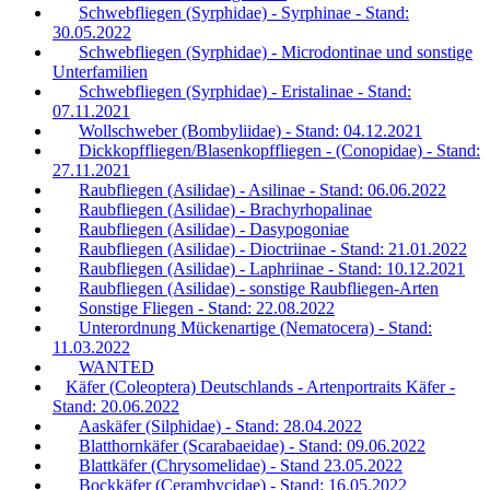
Schwebfliegen (Syrphidae) - Syrphinae - Stand:
30.05.2022
Schwebfliegen (Syrphidae) - Microdontinae und sonstige
Unterfamilien
Schwebfliegen (Syrphidae) - Eristalinae - Stand:
07.11.2021
Wollschweber (Bombyliidae) - Stand: 04.12.2021
Dickkopffliegen/Blasenkopffliegen - (Conopidae) - Stand:
27.11.2021
Raubfliegen (Asilidae) - Asilinae - Stand: 06.06.2022
Raubfliegen (Asilidae) - Brachyrhopalinae
Raubfliegen (Asilidae) - Dasypogoniae
Raubfliegen (Asilidae) - Dioctriinae - Stand: 21.01.2022
Raubfliegen (Asilidae) - Laphriinae - Stand: 10.12.2021
Raubfliegen (Asilidae) - sonstige Raubfliegen-Arten
Sonstige Fliegen - Stand: 22.08.2022
Unterordnung Mückenartige (Nematocera) - Stand:
11.03.2022
WANTED
Käfer (Coleoptera) Deutschlands - Artenportraits Käfer -
Stand: 20.06.2022
Aaskäfer (Silphidae) - Stand: 28.04.2022
Blatthornkäfer (Scarabaeidae) - Stand: 09.06.2022
Blattkäfer (Chrysomelidae) - Stand 23.05.2022
Bockkäfer (Cerambycidae) - Stand: 16.05.2022