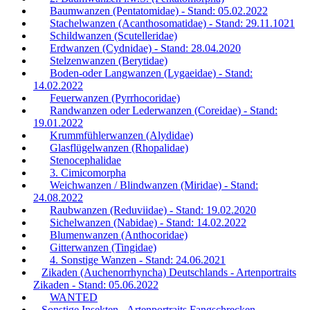
Baumwanzen (Pentatomidae) - Stand: 05.02.2022
Stachelwanzen (Acanthosomatidae) - Stand: 29.11.1021
Schildwanzen (Scutelleridae)
Erdwanzen (Cydnidae) - Stand: 28.04.2020
Stelzenwanzen (Berytidae)
Boden-oder Langwanzen (Lygaeidae) - Stand:
14.02.2022
Feuerwanzen (Pyrrhocoridae)
Randwanzen oder Lederwanzen (Coreidae) - Stand:
19.01.2022
Krummfühlerwanzen (Alydidae)
Glasflügelwanzen (Rhopalidae)
Stenocephalidae
3. Cimicomorpha
Weichwanzen / Blindwanzen (Miridae) - Stand:
24.08.2022
Raubwanzen (Reduviidae) - Stand: 19.02.2020
Sichelwanzen (Nabidae) - Stand: 14.02.2022
Blumenwanzen (Anthocoridae)
Gitterwanzen (Tingidae)
4. Sonstige Wanzen - Stand: 24.06.2021
Zikaden (Auchenorrhyncha) Deutschlands - Artenportraits
Zikaden - Stand: 05.06.2022
WANTED
Sonstige Insekten - Artenportraits Fangschrecken,