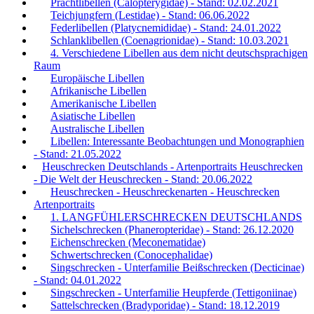
Prachtlibellen (Calopterygidae) - Stand: 02.02.2021
Teichjungfern (Lestidae) - Stand: 06.06.2022
Federlibellen (Platycnemididae) - Stand: 24.01.2022
Schlanklibellen (Coenagrionidae) - Stand: 10.03.2021
4. Verschiedene Libellen aus dem nicht deutschsprachigen
Raum
Europäische Libellen
Afrikanische Libellen
Amerikanische Libellen
Asiatische Libellen
Australische Libellen
Libellen: Interessante Beobachtungen und Monographien
- Stand: 21.05.2022
Heuschrecken Deutschlands - Artenportraits Heuschrecken
- Die Welt der Heuschrecken - Stand: 20.06.2022
Heuschrecken - Heuschreckenarten - Heuschrecken
Artenportraits
1. LANGFÜHLERSCHRECKEN DEUTSCHLANDS
Sichelschrecken (Phaneropteridae) - Stand: 26.12.2020
Eichenschrecken (Meconematidae)
Schwertschrecken (Conocephalidae)
Singschrecken - Unterfamilie Beißschrecken (Decticinae)
- Stand: 04.01.2022
Singschrecken - Unterfamilie Heupferde (Tettigoniinae)
Sattelschrecken (Bradyporidae) - Stand: 18.12.2019