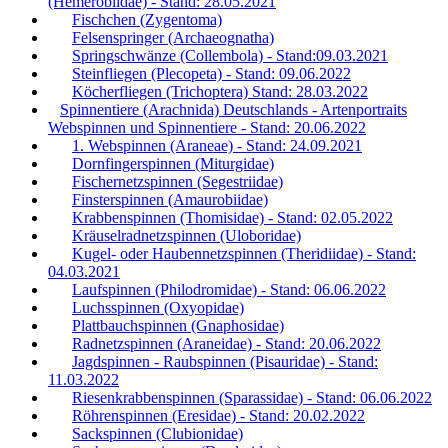
(Hemerobiidae) - Stand: 28.05.2021
Fischchen (Zygentoma)
Felsenspringer (Archaeognatha)
Springschwänze (Collembola) - Stand:09.03.2021
Steinfliegen (Plecopeta) - Stand: 09.06.2022
Köcherfliegen (Trichoptera) Stand: 28.03.2022
Spinnentiere (Arachnida) Deutschlands - Artenportraits
Webspinnen und Spinnentiere - Stand: 20.06.2022
1. Webspinnen (Araneae) - Stand: 24.09.2021
Dornfingerspinnen (Miturgidae)
Fischernetzspinnen (Segestriidae)
Finsterspinnen (Amaurobiidae)
Krabbenspinnen (Thomisidae) - Stand: 02.05.2022
Kräuselradnetzspinnen (Uloboridae)
Kugel- oder Haubennetzspinnen (Theridiidae) - Stand:
04.03.2021
Laufspinnen (Philodromidae) - Stand: 06.06.2022
Luchsspinnen (Oxyopidae)
Plattbauchspinnen (Gnaphosidae)
Radnetzspinnen (Araneidae) - Stand: 20.06.2022
Jagdspinnen - Raubspinnen (Pisauridae) - Stand:
11.03.2022
Riesenkrabbenspinnen (Sparassidae) - Stand: 06.06.2022
Röhrenspinnen (Eresidae) - Stand: 20.02.2022
Sackspinnen (Clubionidae)