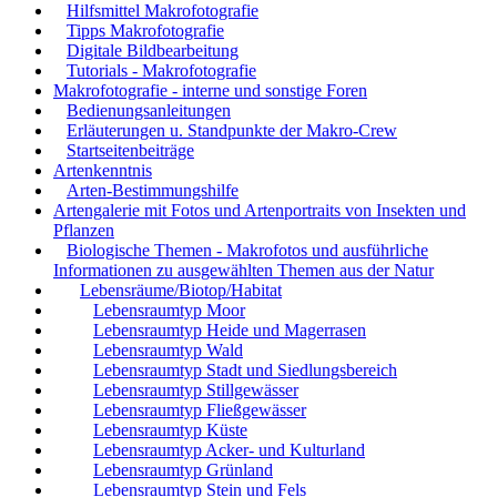
Hilfsmittel Makrofotografie
Tipps Makrofotografie
Digitale Bildbearbeitung
Tutorials - Makrofotografie
Makrofotografie - interne und sonstige Foren
Bedienungsanleitungen
Erläuterungen u. Standpunkte der Makro-Crew
Startseitenbeiträge
Artenkenntnis
Arten-Bestimmungshilfe
Artengalerie mit Fotos und Artenportraits von Insekten und
Pflanzen
Biologische Themen - Makrofotos und ausführliche
Informationen zu ausgewählten Themen aus der Natur
Lebensräume/Biotop/Habitat
Lebensraumtyp Moor
Lebensraumtyp Heide und Magerrasen
Lebensraumtyp Wald
Lebensraumtyp Stadt und Siedlungsbereich
Lebensraumtyp Stillgewässer
Lebensraumtyp Fließgewässer
Lebensraumtyp Küste
Lebensraumtyp Acker- und Kulturland
Lebensraumtyp Grünland
Lebensraumtyp Stein und Fels