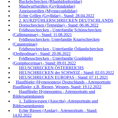
Buckelschrecken (Rhaphidophoridae)
Maulwurfsgrillen (Gryllotalpidae)
Ameisengrillen (Myrmecophilidae)
Echte Grillen (Gryllidae) - Stand: 28.04.2022
2. KURZFÜHLERSCHRECKEN DEUTSCHLANDS
Dornschrecken (Tetrigidae) - Stand: 06.06.2022
Feldheuschrecken - Unterfamilie Schönschrecken
(Calliptaminae) - Stand: 11.08.2021
Feldheuschrecken- Unterfamilie Knarrschrecken
(Catantopinae)
Feldheuschrecken - Unterfamilie Ödlandschrecken
(Oedipodinae) - Stand: 20.06.2022
Feldheuschrecken - Unterfamilie Grashüpfer
(Gomphocerinae) - Stand: 09.01.2022
HEUSCHRECKEN ÖSTERREICHS
HEUSCHRECKEN der SCHWEIZ - Stand: 02.03.2022
HEUSCHRECKEN EUROPAS - Stand: 07.11.2021
Hautflügler (Hymenoptera) Deutschlands - Artenportraits
Hautflügler, z.B. Bienen, Wespen- Stand: 19.12.2022
Hautflügler Hymenoptera - Artenportraits und
Bildersammlungen
1. Taillenwespen (Apocrita) -Artenportraits und
Bildersammlungen
Echte Bienen (Apidae) - Artenportraits - Stand:
14.02.2022