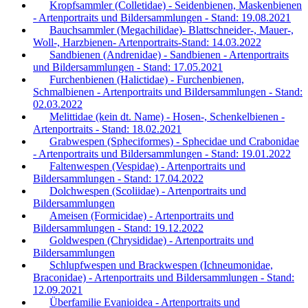
Kropfsammler (Colletidae) - Seidenbienen, Maskenbienen
- Artenportraits und Bildersammlungen - Stand: 19.08.2021
Bauchsammler (Megachilidae)- Blattschneider-, Mauer-,
Woll-, Harzbienen- Artenportraits-Stand: 14.03.2022
Sandbienen (Andrenidae) - Sandbienen - Artenportraits
und Bildersammlungen - Stand: 17.05.2021
Furchenbienen (Halictidae) - Furchenbienen,
Schmalbienen - Artenportraits und Bildersammlungen - Stand:
02.03.2022
Melittidae (kein dt. Name) - Hosen-, Schenkelbienen -
Artenportraits - Stand: 18.02.2021
Grabwespen (Spheciformes) - Sphecidae und Crabonidae
- Artenportraits und Bildersammlungen - Stand: 19.01.2022
Faltenwespen (Vespidae) - Artenportraits und
Bildersammlungen - Stand: 17.04.2022
Dolchwespen (Scoliidae) - Artenportraits und
Bildersammlungen
Ameisen (Formicidae) - Artenportraits und
Bildersammlungen - Stand: 19.12.2022
Goldwespen (Chrysididae) - Artenportraits und
Bildersammlungen
Schlupfwespen und Brackwespen (Ichneumonidae,
Braconidae) - Artenportraits und Bildersammlungen - Stand:
12.09.2021
Überfamilie Evanioidea - Artenportraits und