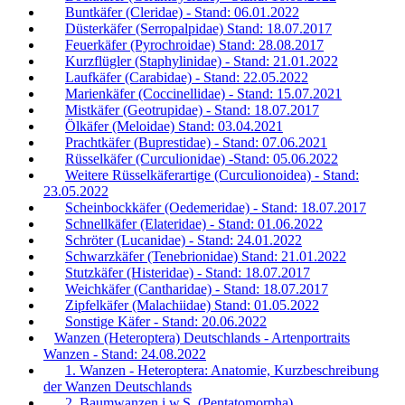
Buntkäfer (Cleridae) - Stand: 06.01.2022
Düsterkäfer (Serropalpidae) Stand: 18.07.2017
Feuerkäfer (Pyrochroidae) Stand: 28.08.2017
Kurzflügler (Staphylinidae) - Stand: 21.01.2022
Laufkäfer (Carabidae) - Stand: 22.05.2022
Marienkäfer (Coccinellidae) - Stand: 15.07.2021
Mistkäfer (Geotrupidae) - Stand: 18.07.2017
Ölkäfer (Meloidae) Stand: 03.04.2021
Prachtkäfer (Buprestidae) - Stand: 07.06.2021
Rüsselkäfer (Curculionidae) -Stand: 05.06.2022
Weitere Rüsselkäferartige (Curculionoidea) - Stand:
23.05.2022
Scheinbockkäfer (Oedemeridae) - Stand: 18.07.2017
Schnellkäfer (Elateridae) - Stand: 01.06.2022
Schröter (Lucanidae) - Stand: 24.01.2022
Schwarzkäfer (Tenebrionidae) Stand: 21.01.2022
Stutzkäfer (Histeridae) - Stand: 18.07.2017
Weichkäfer (Cantharidae) - Stand: 18.07.2017
Zipfelkäfer (Malachiidae) Stand: 01.05.2022
Sonstige Käfer - Stand: 20.06.2022
Wanzen (Heteroptera) Deutschlands - Artenportraits
Wanzen - Stand: 24.08.2022
1. Wanzen - Heteroptera: Anatomie, Kurzbeschreibung
der Wanzen Deutschlands
2. Baumwanzen i.w.S. (Pentatomorpha)