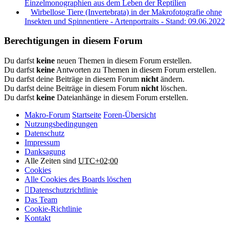
Einzelmonographien aus dem Leben der Reptilien
Wirbellose Tiere (Invertebrata) in der Makrofotografie ohne
Insekten und Spinnentiere - Artenportraits - Stand: 09.06.2022
Berechtigungen in diesem Forum
Du darfst
keine
neuen Themen in diesem Forum erstellen.
Du darfst
keine
Antworten zu Themen in diesem Forum erstellen.
Du darfst deine Beiträge in diesem Forum
nicht
ändern.
Du darfst deine Beiträge in diesem Forum
nicht
löschen.
Du darfst
keine
Dateianhänge in diesem Forum erstellen.
Makro-Forum
Startseite
Foren-Übersicht
Nutzungsbedingungen
Datenschutz
Impressum
Danksagung
Alle Zeiten sind
UTC+02:00
Cookies
Alle Cookies des Boards löschen
Datenschutzrichtlinie
Das Team
Cookie-Richtlinie
Kontakt