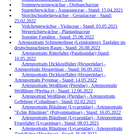
Sommerwurzgewächse - Orobanchaceae
Spargelgewächse - Asparagaceae - Stand: 15.04.2021
Storchschnabelgewächse - Geraniaceae - Stand:
25.02.2022
Veilchengewächse - Violaceae - Stand: 03.05.2021
Wegerichgewächse - Plantaginaceae
Sonstige Familien - Stand: 25.08.2022
Artenportraits Schmetterlinge (Lepidoptera): Tagfalter im
deutschsprachigen Raum - Stand: 26.08.2022
Artenportraits Ritterfalter (Papilionidae) Stand:
16.05.2022
Artenportraits Dickkopffalter (Hesperiidae) -
Artenportraits Hesperiinae - Stand: 06.09.2021
Artenportraits Dickkopffalter (Hesperiidae) -
Artenportraits Pyrginae - Stand: 14.05.2022
Artenportraits Weißlinge (Pieridae) - Artenportraits
Weißlinge (Pierina e) - Stand: 12.06.2022
Artenportrait Weißlinge (Pieridae) - Artenportraits
Gelblinge (Coliadinae) - Stand: 02.02.2021
Artenportraits Bläulinge (Lycaenidae) - Artenportraits
"Echte Bläulinge" (Polyommatinae) - Stand: 16.05.2022
Artenportraits Bläulinge (Lycaenidae) - Artenportraits
Feuerfalter (Lycaeninae) - Stand: 08.03.2021
Artenportraits Bläulinge (Lycaenidae) - Artenportraits
Zipfelfalter (Theclinae) - Stand: 26.08.2022