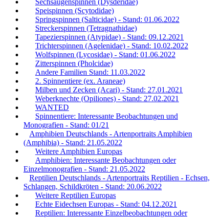
Sechsaugenspinnen (Dysderidae)
Speispinnen (Scytodidae)
Springspinnen (Salticidae) - Stand: 01.06.2022
Streckerspinnen (Tetragnathidae)
Tapezierspinnen (Atypidae) - Stand: 09.12.2021
Trichterspinnen (Agelenidae) - Stand: 10.02.2022
Wolfspinnen (Lycosidae) - Stand: 01.06.2022
Zitterspinnen (Pholcidae)
Andere Familien Stand: 11.03.2022
2. Spinnentiere (ex. Araneae)
Milben und Zecken (Acari) - Stand: 27.01.2021
Weberknechte (Opiliones) - Stand: 27.02.2021
WANTED
Spinnentiere: Interessante Beobachtungen und
Monografien - Stand: 01/21
Amphibien Deutschlands - Artenportraits Amphibien
(Amphibia) - Stand: 21.05.2022
Weitere Amphibien Europas
Amphibien: Interessante Beobachtungen oder
Einzelmonografien - Stand: 21.05.2022
Reptilien Deutschlands - Artenportraits Reptilien - Echsen,
Schlangen, Schildkröten - Stand: 20.06.2022
Weitere Reptilien Europas
Echte Eidechsen Europas - Stand: 04.12.2021
Reptilien: Interessante Einzelbeobachtungen oder