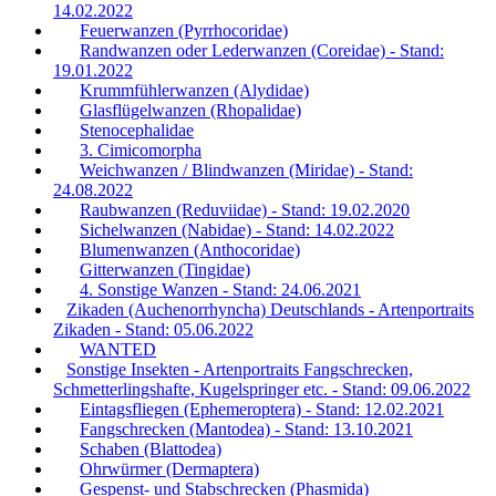
14.02.2022
Feuerwanzen (Pyrrhocoridae)
Randwanzen oder Lederwanzen (Coreidae) - Stand:
19.01.2022
Krummfühlerwanzen (Alydidae)
Glasflügelwanzen (Rhopalidae)
Stenocephalidae
3. Cimicomorpha
Weichwanzen / Blindwanzen (Miridae) - Stand:
24.08.2022
Raubwanzen (Reduviidae) - Stand: 19.02.2020
Sichelwanzen (Nabidae) - Stand: 14.02.2022
Blumenwanzen (Anthocoridae)
Gitterwanzen (Tingidae)
4. Sonstige Wanzen - Stand: 24.06.2021
Zikaden (Auchenorrhyncha) Deutschlands - Artenportraits
Zikaden - Stand: 05.06.2022
WANTED
Sonstige Insekten - Artenportraits Fangschrecken,
Schmetterlingshafte, Kugelspringer etc. - Stand: 09.06.2022
Eintagsfliegen (Ephemeroptera) - Stand: 12.02.2021
Fangschrecken (Mantodea) - Stand: 13.10.2021
Schaben (Blattodea)
Ohrwürmer (Dermaptera)
Gespenst- und Stabschrecken (Phasmida)