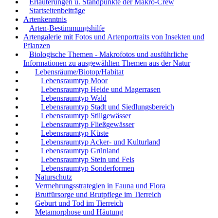
Erläuterungen u. Standpunkte der Makro-Crew
Startseitenbeiträge
Artenkenntnis
Arten-Bestimmungshilfe
Artengalerie mit Fotos und Artenportraits von Insekten und
Pflanzen
Biologische Themen - Makrofotos und ausführliche
Informationen zu ausgewählten Themen aus der Natur
Lebensräume/Biotop/Habitat
Lebensraumtyp Moor
Lebensraumtyp Heide und Magerrasen
Lebensraumtyp Wald
Lebensraumtyp Stadt und Siedlungsbereich
Lebensraumtyp Stillgewässer
Lebensraumtyp Fließgewässer
Lebensraumtyp Küste
Lebensraumtyp Acker- und Kulturland
Lebensraumtyp Grünland
Lebensraumtyp Stein und Fels
Lebensraumtyp Sonderformen
Naturschutz
Vermehrungsstrategien in Fauna und Flora
Brutfürsorge und Brutpflege im Tierreich
Geburt und Tod im Tierreich
Metamorphose und Häutung