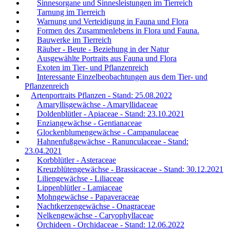
Sinnesorgane und Sinnesleistungen im Tierreich
Tarnung im Tierreich
Warnung und Verteidigung in Fauna und Flora
Formen des Zusammenlebens in Flora und Fauna.
Bauwerke im Tierreich
Räuber - Beute - Beziehung in der Natur
Ausgewählte Portraits aus Fauna und Flora
Exoten im Tier- und Pflanzenreich
Interessante Einzelbeobachtungen aus dem Tier- und
Pflanzenreich
Artenportraits Pflanzen - Stand: 25.08.2022
Amaryllisgewächse - Amaryllidaceae
Doldenblütler - Apiaceae - Stand: 23.10.2021
Enziangewächse - Gentianaceae
Glockenblumengewächse - Campanulaceae
Hahnenfußgewächse - Ranunculaceae - Stand:
23.04.2021
Korbblütler - Asteraceae
Kreuzblütengewächse - Brassicaceae - Stand: 30.12.2021
Liliengewächse - Liliaceae
Lippenblütler - Lamiaceae
Mohngewächse - Papaveraceae
Nachtkerzengewächse - Onagraceae
Nelkengewächse - Caryophyllaceae
Orchideen - Orchidaceae - Stand: 12.06.2022