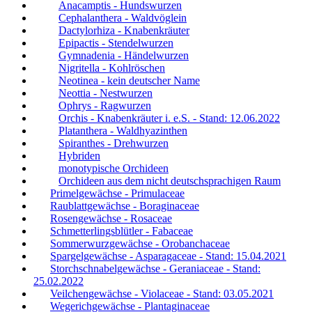
Anacamptis - Hundswurzen
Cephalanthera - Waldvöglein
Dactylorhiza - Knabenkräuter
Epipactis - Stendelwurzen
Gymnadenia - Händelwurzen
Nigritella - Kohlröschen
Neotinea - kein deutscher Name
Neottia - Nestwurzen
Ophrys - Ragwurzen
Orchis - Knabenkräuter i. e.S. - Stand: 12.06.2022
Platanthera - Waldhyazinthen
Spiranthes - Drehwurzen
Hybriden
monotypische Orchideen
Orchideen aus dem nicht deutschsprachigen Raum
Primelgewächse - Primulaceae
Raublattgewächse - Boraginaceae
Rosengewächse - Rosaceae
Schmetterlingsblütler - Fabaceae
Sommerwurzgewächse - Orobanchaceae
Spargelgewächse - Asparagaceae - Stand: 15.04.2021
Storchschnabelgewächse - Geraniaceae - Stand:
25.02.2022
Veilchengewächse - Violaceae - Stand: 03.05.2021
Wegerichgewächse - Plantaginaceae