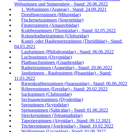
Webspinnen und Spinnentiere - Stand: 20.06.2022
1. Webspinnen (Araneae) - Stand: 24.09.2021
Dornfingerspinnen (Miturgidae)
Fischernetzspinnen (Segestriidae)
Finsterspinnen (Amaurobiidae)
Krabbenspinnen (Thomisidae) - Stand: 02.05.2022
Kräuselradnetzspinnen (Uloboridae)
Kugel- oder Haubennetzspinnen (Theridiidae) - Stand:
04.03.2021
Laufspinnen (Philodromidae) - Stand: 06.06.2022
Luchsspinnen (Oxyopidae)
Plattbauchspinnen (Gnaphosidae)
Radnetzspinnen (Araneidae) - Stand: 20.06.2022
Jagdspinnen - Raubspinnen (Pisauridae) - Stand:
11.03.2022
Riesenkrabbenspinnen (Sparassidae) - Stand: 06.06.2022
Röhrenspinnen (Eresidae) - Stand: 20.02.2022
Sackspinnen (Clubionidae)
Sechsaugenspinnen (Dysderidae)
Speispinnen (Scytodidae)
Springspinnen (Salticidae) - Stand: 01.06.2022
Streckerspinnen (Tetragnathidae)
Tapezierspinnen (Atypidae) - Stand: 09.12.2021
Trichterspinnen (Agelenidae) - Stand: 10.02.2022
Wolfspinnen (Lycosidae) - Stand: 01.06.2022