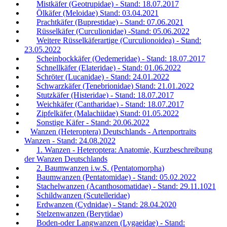
Mistkäfer (Geotrupidae) - Stand: 18.07.2017
Ölkäfer (Meloidae) Stand: 03.04.2021
Prachtkäfer (Buprestidae) - Stand: 07.06.2021
Rüsselkäfer (Curculionidae) -Stand: 05.06.2022
Weitere Rüsselkäferartige (Curculionoidea) - Stand:
23.05.2022
Scheinbockkäfer (Oedemeridae) - Stand: 18.07.2017
Schnellkäfer (Elateridae) - Stand: 01.06.2022
Schröter (Lucanidae) - Stand: 24.01.2022
Schwarzkäfer (Tenebrionidae) Stand: 21.01.2022
Stutzkäfer (Histeridae) - Stand: 18.07.2017
Weichkäfer (Cantharidae) - Stand: 18.07.2017
Zipfelkäfer (Malachiidae) Stand: 01.05.2022
Sonstige Käfer - Stand: 20.06.2022
Wanzen (Heteroptera) Deutschlands - Artenportraits
Wanzen - Stand: 24.08.2022
1. Wanzen - Heteroptera: Anatomie, Kurzbeschreibung
der Wanzen Deutschlands
2. Baumwanzen i.w.S. (Pentatomorpha)
Baumwanzen (Pentatomidae) - Stand: 05.02.2022
Stachelwanzen (Acanthosomatidae) - Stand: 29.11.1021
Schildwanzen (Scutelleridae)
Erdwanzen (Cydnidae) - Stand: 28.04.2020
Stelzenwanzen (Berytidae)
Boden-oder Langwanzen (Lygaeidae) - Stand: