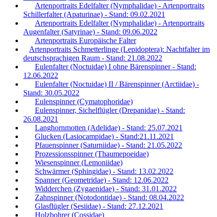
Artenportraits Edelfalter (Nymphalidae) - Artenportraits
Schillerfalter (Apaturinae) - Stand: 09.02.2021
Artenportraits Edelfalter (Nymphalidae) - Artenportraits
Augenfalter (Satyrinae) - Stand: 09.06.2022
Artenportraits Europäische Falter
Artenportraits Schmetterlinge (Lepidoptera): Nachtfalter im
deutschsprachigen Raum - Stand: 21.08.2022
Eulenfalter (Noctuidae) I ohne Bärenspinner - Stand:
12.06.2022
Eulenfalter (Noctuidae) II / Bärenspinner (Arctiidae) -
Stand: 30.05.2022
Eulenspinner (Cymatophoridae)
Eulenspinner, Sichelflügler (Drepanidae) - Stand:
26.08.2021
Langhornmotten (Adelidae) - Stand: 25.07.2021
Glucken (Lasiocampidae) - Stand:21.11.2021
Pfauenspinner (Saturniidae) - Stand: 21.05.2022
Prozessionsspinner (Thaumepoeidae)
Wiesenspinner (Lemoniidae)
Schwärmer (Sphingidae) - Stand: 13.02.2022
Spanner (Geometridae) - Stand: 12.06.2022
Widderchen (Zygaenidae) - Stand: 31.01.2022
Zahnspinner (Notodontidae) - Stand: 08.04.2022
Glasflügler (Sesiidae) - Stand: 27.12.2021
Holzbohrer (Cossidae)