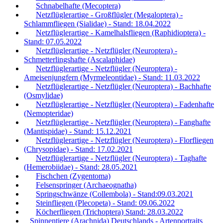
Schnabelhafte (Mecoptera)
Netzflüglerartige - Großflügler (Megaloptera) -
Schlammfliegen (Sialidae) - Stand: 18.04.2022
Netzflüglerartige - Kamelhalsfliegen (Raphidioptera) -
Stand: 07.05.2022
Netzflüglerartige - Netzflügler (Neuroptera) -
Schmetterlingshafte (Ascalaphidae)
Netzflüglerartige - Netzflügler (Neuroptera) -
Ameisenjungfern (Myrmeleontidae) - Stand: 11.03.2022
Netzflüglerartige - Netzflügler (Neuroptera) - Bachhafte
(Osmylidae)
Netzflüglerartige - Netzflügler (Neuroptera) - Fadenhafte
(Nemopteridae)
Netzflüglerartige - Netzflügler (Neuroptera) - Fanghafte
(Mantispidae) - Stand: 15.12.2021
Netzflüglerartige - Netzflügler (Neuroptera) - Florfliegen
(Chrysopidae) - Stand: 17.02.2021
Netzflüglerartige - Netzflügler (Neuroptera) - Taghafte
(Hemerobiidae) - Stand: 28.05.2021
Fischchen (Zygentoma)
Felsenspringer (Archaeognatha)
Springschwänze (Collembola) - Stand:09.03.2021
Steinfliegen (Plecopeta) - Stand: 09.06.2022
Köcherfliegen (Trichoptera) Stand: 28.03.2022
Spinnentiere (Arachnida) Deutschlands - Artenportraits