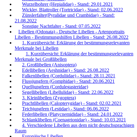
Wurzelbohrer (Hepialidae) - Stand: 29.01.2021
Wickler, Blattroller (Tortricidae) - Stand: 02.06.2022
Zünslerfalter(Pyralidae und Crambidae) - Stand:
21.08.2022
Sonstige Nachtfalter - Stand: 07.05.2022
Libellen (Odonata) - Deutsche Libellen - Artenportraits
Libellen - Bestimmungshilfen Libellen - Stand: 26.08.2022
1. Kurzübersicht: Erklärung der bestimmungsrelevanten
Merkmale bei Libellen
1. Kurzübersicht: Erklärung der bestimmungsrelevanten
Merkmale bei Großlibellen
2. Großlibellen (Anisoptera)
Edellibellen (Aeshnidae) - Stand: 26.08.2022
Falkenlibellen (Corduliidae) - Stand: 28.11.2021
Flussjungfern (Gomphidae) - Stand: 20.06.2021
Quelljungfern (Cordulegasteridae)
Segellibellen (Libellulidae) - Stand: 22.06.2022
3. Kleinlibellen (Zygoptera)
Prachtlibellen (Calopterygidae) - Stand: 02.02.2021
Teichjungfern (Lestidae) - Stand: 06.06.2022
Federlibellen (Platycnemididae) - Stand: 24.01.2022
Schlanklibellen (Coenagrionidae) - Stand: 10.03.2021
4. Verschiedene Libellen aus dem nicht deutschsprachigen
Raum
Europäische Libellen