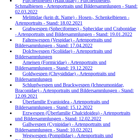
Furchenbienen (Halictidae) - Furchenbienen,
Schmalbienen - Artenportraits und Bildersammlungen - Stand:
02.03.2022
Melittidae (kein dt. Name) - Hosen-, Schenkelbienen -
Artenportraits - Stand: 18.02.2021
Grabwespen (Spheciformes) - Sphecidae und Crabonidae
- Artenportraits und Bildersammlungen - Stand: 19.01.2022
Faltenwespen (Vespidae) - Artenportraits und
Bildersammlungen - Stand: 17.04.2022
Dolchwespen (Scoliidae) - Artenportraits und
Bildersammlungen
Ameisen (Formicidae) - Artenportraits und
Bildersammlungen - Stand: 19.12.2022
Goldwespen (Chrysididae) - Artenportraits und
Bildersammlungen
Schlupfwespen und Brackwespen (Ichneumonidae,
Braconidae) - Artenportraits und Bildersammlungen - Stand:
12.09.2021
Überfamilie Evanioidea - Artenportraits und
Bildersammlungen - Stand: 15.12.2022
Erzwespen (Überfamilie Chalcidoidea) - Artenportraits
und Bildersammlungen - Stand: 12.02.2022
Gallwespen (Cynipidae) - Artenportraits und
Bildersammlungen - Stand: 10.02.2021
Wegwespen (Pompilidae) - Artenportraits und