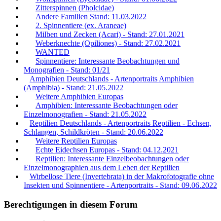
Zitterspinnen (Pholcidae)
Andere Familien Stand: 11.03.2022
2. Spinnentiere (ex. Araneae)
Milben und Zecken (Acari) - Stand: 27.01.2021
Weberknechte (Opiliones) - Stand: 27.02.2021
WANTED
Spinnentiere: Interessante Beobachtungen und
Monografien - Stand: 01/21
Amphibien Deutschlands - Artenportraits Amphibien
(Amphibia) - Stand: 21.05.2022
Weitere Amphibien Europas
Amphibien: Interessante Beobachtungen oder
Einzelmonografien - Stand: 21.05.2022
Reptilien Deutschlands - Artenportraits Reptilien - Echsen,
Schlangen, Schildkröten - Stand: 20.06.2022
Weitere Reptilien Europas
Echte Eidechsen Europas - Stand: 04.12.2021
Reptilien: Interessante Einzelbeobachtungen oder
Einzelmonographien aus dem Leben der Reptilien
Wirbellose Tiere (Invertebrata) in der Makrofotografie ohne
Insekten und Spinnentiere - Artenportraits - Stand: 09.06.2022
Berechtigungen in diesem Forum