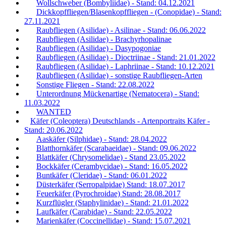
Wollschweber (Bombyliidae) - Stand: 04.12.2021
Dickkopffliegen/Blasenkopffliegen - (Conopidae) - Stand:
27.11.2021
Raubfliegen (Asilidae) - Asilinae - Stand: 06.06.2022
Raubfliegen (Asilidae) - Brachyrhopalinae
Raubfliegen (Asilidae) - Dasypogoniae
Raubfliegen (Asilidae) - Dioctriinae - Stand: 21.01.2022
Raubfliegen (Asilidae) - Laphriinae - Stand: 10.12.2021
Raubfliegen (Asilidae) - sonstige Raubfliegen-Arten
Sonstige Fliegen - Stand: 22.08.2022
Unterordnung Mückenartige (Nematocera) - Stand:
11.03.2022
WANTED
Käfer (Coleoptera) Deutschlands - Artenportraits Käfer -
Stand: 20.06.2022
Aaskäfer (Silphidae) - Stand: 28.04.2022
Blatthornkäfer (Scarabaeidae) - Stand: 09.06.2022
Blattkäfer (Chrysomelidae) - Stand 23.05.2022
Bockkäfer (Cerambycidae) - Stand: 16.05.2022
Buntkäfer (Cleridae) - Stand: 06.01.2022
Düsterkäfer (Serropalpidae) Stand: 18.07.2017
Feuerkäfer (Pyrochroidae) Stand: 28.08.2017
Kurzflügler (Staphylinidae) - Stand: 21.01.2022
Laufkäfer (Carabidae) - Stand: 22.05.2022
Marienkäfer (Coccinellidae) - Stand: 15.07.2021