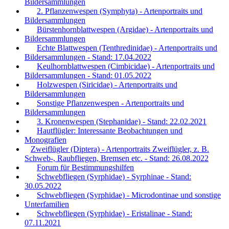
Bildersammlungen
2. Pflanzenwespen (Symphyta) - Artenportraits und
Bildersammlungen
Bürstenhornblattwespen (Argidae) - Artenportraits und
Bildersammlungen
Echte Blattwespen (Tenthredinidae) - Artenportraits und
Bildersammlungen - Stand: 17.04.2022
Keulhornblattwespen (Cimbicidae) - Artenportraits und
Bildersammlungen - Stand: 01.05.2022
Holzwespen (Siricidae) - Artenportraits und
Bildersammlungen
Sonstige Pflanzenwespen - Artenportraits und
Bildersammlungen
3. Kronenwespen (Stephanidae) - Stand: 22.02.2021
Hautflügler: Interessante Beobachtungen und
Monografien
Zweiflügler (Diptera) - Artenportraits Zweiflügler, z. B.
Schweb-, Raubfliegen, Bremsen etc. - Stand: 26.08.2022
Forum für Bestimmungshilfen
Schwebfliegen (Syrphidae) - Syrphinae - Stand:
30.05.2022
Schwebfliegen (Syrphidae) - Microdontinae und sonstige
Unterfamilien
Schwebfliegen (Syrphidae) - Eristalinae - Stand:
07.11.2021