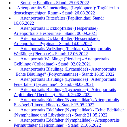
Sonstige Familien - Stand: 25.08.2022
Artenportraits Schmetterlinge (Lepidoptera): Tagfalter im
deutschsprachigen Raum - Stand: 26.08.2022
Artenportraits Ritterfalter (Papilionidae) Stand:
16.05.2022
Artenportraits Dickkopffalter (Hesperiidae) -
Artenportraits Hesperiinae - Stand: 06.09.2021
Artenportraits Dickkopffalter (Hesperiidae) -
Artenportraits Pyrginae - Stand: 14.05.2022
Artenportraits Weißlinge (Pieridae) - Artenportraits
Weißlinge (Pierina e) - Stand: 12.06.2022
Artenportrait Weißlinge (Pieridae) - Artenportraits
Gelblinge (Coliadinae) - Stand: 02.02.2021
Artenportraits Bläulinge (Lycaenidae) - Artenportraits
"Echte Bläulinge" (Polyommatinae) - Stand: 16.05.2022
Artenportraits Bläulinge (Lycaenidae) - Artenportraits
Feuerfalter (Lycaeninae) - Stand: 08.03.2021
Artenportraits Bläulinge (Lycaenidae) - Artenportraits
Zipfelfalter (Theclinae) - Stand: 26.08.2022
Artenportraits Edelfalter (Nymphalidae) -Artenportraits
Eisvögel (Limenitidinae) - Stand: 15.05.2022
Artenportraits Edelfalter (Nymphalidae) - Echte Edelfalter
(Nymphalinae und Libytheinae) - Stand: 21.05.2022
Artenportraits Edelfalter (Nymphalidae) - Artenportraits
Perlmuttfalter (Heliconiinae) - Stand: 21.05.2022