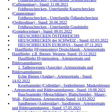
(Calliptaminae) - Stand: 11.08.2021
Feldheuschrecken- Unterfamilie Knarrschrecken
(Catantopinae)
Feldheuschrecken - Unterfamilie Ödlandschrecken
(Oedipodinae) - Stand: 20.06.2022
Feldheuschrecken - Unterfamilie Grashüpfer
(Gomphocerinae) - Stand: 09.01.2022
HEUSCHRECKEN ÖSTERREICHS
HEUSCHRECKEN der SCHWEIZ - Stand: 02.03.2022
HEUSCHRECKEN EUROPAS - Stand: 07.11.2021
Hautflügler (Hymenoptera) Deutschlands - Artenportraits
Hautflügler, z.B. Bienen, Wespen- Stand: 19.12.2022
Hautflügler Hymenoptera - Artenportraits und
Bildersammlungen
1. Taillenwespen (Apocrita) -Artenportraits und
Bildersammlungen
Echte Bienen (Apidae) - Artenportraits - Stand:
14.02.2022
Kropfsammler (Colletidae) - Seidenbienen, Maskenbienen
- Artenportraits und Bildersammlungen - Stand: 19.08.2021
Bauchsammler (Megachilidae)- Blattschneider-, Mauer-,
Woll-, Harzbienen- Artenportraits-Stand: 14.03.2022
Sandbienen (Andrenidae) - Sandbienen - Artenportraits
und Bildersammlungen - Stand: 17.05.2021