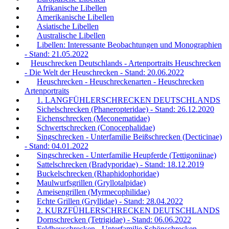
Afrikanische Libellen
Amerikanische Libellen
Asiatische Libellen
Australische Libellen
Libellen: Interessante Beobachtungen und Monographien
- Stand: 21.05.2022
Heuschrecken Deutschlands - Artenportraits Heuschrecken
- Die Welt der Heuschrecken - Stand: 20.06.2022
Heuschrecken - Heuschreckenarten - Heuschrecken
Artenportraits
1. LANGFÜHLERSCHRECKEN DEUTSCHLANDS
Sichelschrecken (Phaneropteridae) - Stand: 26.12.2020
Eichenschrecken (Meconematidae)
Schwertschrecken (Conocephalidae)
Singschrecken - Unterfamilie Beißschrecken (Decticinae)
- Stand: 04.01.2022
Singschrecken - Unterfamilie Heupferde (Tettigoniinae)
Sattelschrecken (Bradyporidae) - Stand: 18.12.2019
Buckelschrecken (Rhaphidophoridae)
Maulwurfsgrillen (Gryllotalpidae)
Ameisengrillen (Myrmecophilidae)
Echte Grillen (Gryllidae) - Stand: 28.04.2022
2. KURZFÜHLERSCHRECKEN DEUTSCHLANDS
Dornschrecken (Tetrigidae) - Stand: 06.06.2022
Feldheuschrecken - Unterfamilie Schönschrecken