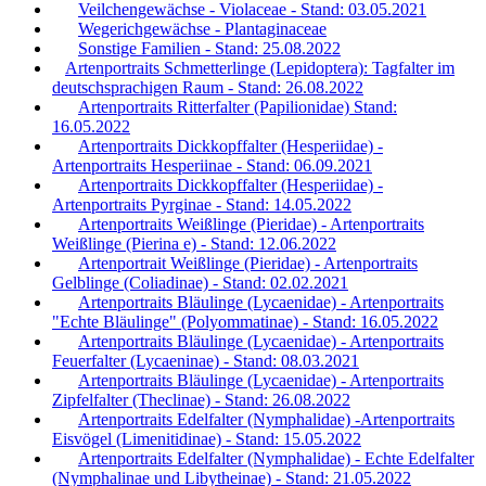
Veilchengewächse - Violaceae - Stand: 03.05.2021
Wegerichgewächse - Plantaginaceae
Sonstige Familien - Stand: 25.08.2022
Artenportraits Schmetterlinge (Lepidoptera): Tagfalter im
deutschsprachigen Raum - Stand: 26.08.2022
Artenportraits Ritterfalter (Papilionidae) Stand:
16.05.2022
Artenportraits Dickkopffalter (Hesperiidae) -
Artenportraits Hesperiinae - Stand: 06.09.2021
Artenportraits Dickkopffalter (Hesperiidae) -
Artenportraits Pyrginae - Stand: 14.05.2022
Artenportraits Weißlinge (Pieridae) - Artenportraits
Weißlinge (Pierina e) - Stand: 12.06.2022
Artenportrait Weißlinge (Pieridae) - Artenportraits
Gelblinge (Coliadinae) - Stand: 02.02.2021
Artenportraits Bläulinge (Lycaenidae) - Artenportraits
"Echte Bläulinge" (Polyommatinae) - Stand: 16.05.2022
Artenportraits Bläulinge (Lycaenidae) - Artenportraits
Feuerfalter (Lycaeninae) - Stand: 08.03.2021
Artenportraits Bläulinge (Lycaenidae) - Artenportraits
Zipfelfalter (Theclinae) - Stand: 26.08.2022
Artenportraits Edelfalter (Nymphalidae) -Artenportraits
Eisvögel (Limenitidinae) - Stand: 15.05.2022
Artenportraits Edelfalter (Nymphalidae) - Echte Edelfalter
(Nymphalinae und Libytheinae) - Stand: 21.05.2022