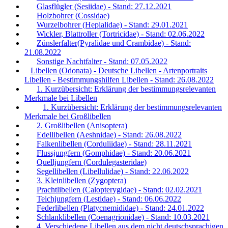
Glasflügler (Sesiidae) - Stand: 27.12.2021
Holzbohrer (Cossidae)
Wurzelbohrer (Hepialidae) - Stand: 29.01.2021
Wickler, Blattroller (Tortricidae) - Stand: 02.06.2022
Zünslerfalter(Pyralidae und Crambidae) - Stand:
21.08.2022
Sonstige Nachtfalter - Stand: 07.05.2022
Libellen (Odonata) - Deutsche Libellen - Artenportraits
Libellen - Bestimmungshilfen Libellen - Stand: 26.08.2022
1. Kurzübersicht: Erklärung der bestimmungsrelevanten
Merkmale bei Libellen
1. Kurzübersicht: Erklärung der bestimmungsrelevanten
Merkmale bei Großlibellen
2. Großlibellen (Anisoptera)
Edellibellen (Aeshnidae) - Stand: 26.08.2022
Falkenlibellen (Corduliidae) - Stand: 28.11.2021
Flussjungfern (Gomphidae) - Stand: 20.06.2021
Quelljungfern (Cordulegasteridae)
Segellibellen (Libellulidae) - Stand: 22.06.2022
3. Kleinlibellen (Zygoptera)
Prachtlibellen (Calopterygidae) - Stand: 02.02.2021
Teichjungfern (Lestidae) - Stand: 06.06.2022
Federlibellen (Platycnemididae) - Stand: 24.01.2022
Schlanklibellen (Coenagrionidae) - Stand: 10.03.2021
4. Verschiedene Libellen aus dem nicht deutschsprachigen