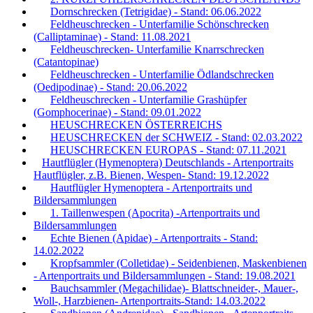
Dornschrecken (Tetrigidae) - Stand: 06.06.2022
Feldheuschrecken - Unterfamilie Schönschrecken
(Calliptaminae) - Stand: 11.08.2021
Feldheuschrecken- Unterfamilie Knarrschrecken
(Catantopinae)
Feldheuschrecken - Unterfamilie Ödlandschrecken
(Oedipodinae) - Stand: 20.06.2022
Feldheuschrecken - Unterfamilie Grashüpfer
(Gomphocerinae) - Stand: 09.01.2022
HEUSCHRECKEN ÖSTERREICHS
HEUSCHRECKEN der SCHWEIZ - Stand: 02.03.2022
HEUSCHRECKEN EUROPAS - Stand: 07.11.2021
Hautflügler (Hymenoptera) Deutschlands - Artenportraits
Hautflügler, z.B. Bienen, Wespen- Stand: 19.12.2022
Hautflügler Hymenoptera - Artenportraits und
Bildersammlungen
1. Taillenwespen (Apocrita) -Artenportraits und
Bildersammlungen
Echte Bienen (Apidae) - Artenportraits - Stand:
14.02.2022
Kropfsammler (Colletidae) - Seidenbienen, Maskenbienen
- Artenportraits und Bildersammlungen - Stand: 19.08.2021
Bauchsammler (Megachilidae)- Blattschneider-, Mauer-,
Woll-, Harzbienen- Artenportraits-Stand: 14.03.2022