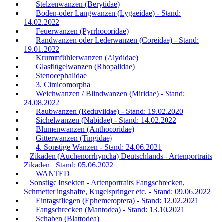
Stelzenwanzen (Berytidae)
Boden-oder Langwanzen (Lygaeidae) - Stand:
14.02.2022
Feuerwanzen (Pyrrhocoridae)
Randwanzen oder Lederwanzen (Coreidae) - Stand:
19.01.2022
Krummfühlerwanzen (Alydidae)
Glasflügelwanzen (Rhopalidae)
Stenocephalidae
3. Cimicomorpha
Weichwanzen / Blindwanzen (Miridae) - Stand:
24.08.2022
Raubwanzen (Reduviidae) - Stand: 19.02.2020
Sichelwanzen (Nabidae) - Stand: 14.02.2022
Blumenwanzen (Anthocoridae)
Gitterwanzen (Tingidae)
4. Sonstige Wanzen - Stand: 24.06.2021
Zikaden (Auchenorrhyncha) Deutschlands - Artenportraits
Zikaden - Stand: 05.06.2022
WANTED
Sonstige Insekten - Artenportraits Fangschrecken,
Schmetterlingshafte, Kugelspringer etc. - Stand: 09.06.2022
Eintagsfliegen (Ephemeroptera) - Stand: 12.02.2021
Fangschrecken (Mantodea) - Stand: 13.10.2021
Schaben (Blattodea)