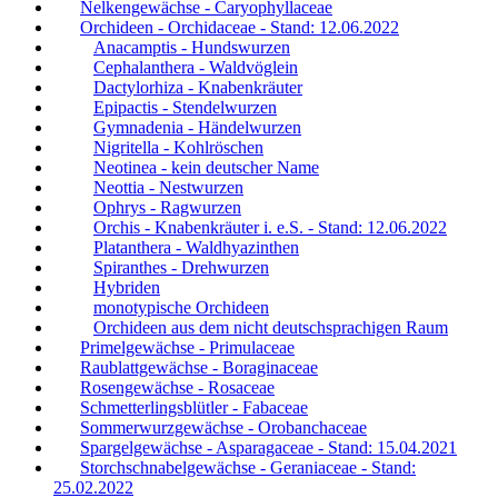
Nelkengewächse - Caryophyllaceae
Orchideen - Orchidaceae - Stand: 12.06.2022
Anacamptis - Hundswurzen
Cephalanthera - Waldvöglein
Dactylorhiza - Knabenkräuter
Epipactis - Stendelwurzen
Gymnadenia - Händelwurzen
Nigritella - Kohlröschen
Neotinea - kein deutscher Name
Neottia - Nestwurzen
Ophrys - Ragwurzen
Orchis - Knabenkräuter i. e.S. - Stand: 12.06.2022
Platanthera - Waldhyazinthen
Spiranthes - Drehwurzen
Hybriden
monotypische Orchideen
Orchideen aus dem nicht deutschsprachigen Raum
Primelgewächse - Primulaceae
Raublattgewächse - Boraginaceae
Rosengewächse - Rosaceae
Schmetterlingsblütler - Fabaceae
Sommerwurzgewächse - Orobanchaceae
Spargelgewächse - Asparagaceae - Stand: 15.04.2021
Storchschnabelgewächse - Geraniaceae - Stand:
25.02.2022