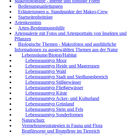
Makrofotografie - interne und sonstige Foren
Bedienungsanleitungen
Erläuterungen u. Standpunkte der Makro-Crew
Startseitenbeiträge
Artenkenntnis
Arten-Bestimmungshilfe
Artengalerie mit Fotos und Artenportraits von Insekten und
Pflanzen
Biologische Themen - Makrofotos und ausführliche
Informationen zu ausgewählten Themen aus der Natur
Lebensräume/Biotop/Habitat
Lebensraumtyp Moor
Lebensraumtyp Heide und Magerrasen
Lebensraumtyp Wald
Lebensraumtyp Stadt und Siedlungsbereich
Lebensraumtyp Stillgewässer
Lebensraumtyp Fließgewässer
Lebensraumtyp Küste
Lebensraumtyp Acker- und Kulturland
Lebensraumtyp Grünland
Lebensraumtyp Stein und Fels
Lebensraumtyp Sonderformen
Naturschutz
Vermehrungsstrategien in Fauna und Flora
Brutfürsorge und Brutpflege im Tierreich