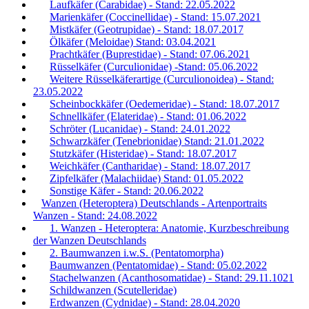
Laufkäfer (Carabidae) - Stand: 22.05.2022
Marienkäfer (Coccinellidae) - Stand: 15.07.2021
Mistkäfer (Geotrupidae) - Stand: 18.07.2017
Ölkäfer (Meloidae) Stand: 03.04.2021
Prachtkäfer (Buprestidae) - Stand: 07.06.2021
Rüsselkäfer (Curculionidae) -Stand: 05.06.2022
Weitere Rüsselkäferartige (Curculionoidea) - Stand:
23.05.2022
Scheinbockkäfer (Oedemeridae) - Stand: 18.07.2017
Schnellkäfer (Elateridae) - Stand: 01.06.2022
Schröter (Lucanidae) - Stand: 24.01.2022
Schwarzkäfer (Tenebrionidae) Stand: 21.01.2022
Stutzkäfer (Histeridae) - Stand: 18.07.2017
Weichkäfer (Cantharidae) - Stand: 18.07.2017
Zipfelkäfer (Malachiidae) Stand: 01.05.2022
Sonstige Käfer - Stand: 20.06.2022
Wanzen (Heteroptera) Deutschlands - Artenportraits
Wanzen - Stand: 24.08.2022
1. Wanzen - Heteroptera: Anatomie, Kurzbeschreibung
der Wanzen Deutschlands
2. Baumwanzen i.w.S. (Pentatomorpha)
Baumwanzen (Pentatomidae) - Stand: 05.02.2022
Stachelwanzen (Acanthosomatidae) - Stand: 29.11.1021
Schildwanzen (Scutelleridae)
Erdwanzen (Cydnidae) - Stand: 28.04.2020