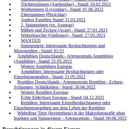
Trichterspinnen (Agelenidae) - Stand: 10.02.2022
Wolfspinnen (Lycosidae) - Stand: 01.06.2022
Zitterspinnen (Pholcidae)
Andere Familien Stand: 11.03.2022
2. Spinnentiere (ex. Araneae)
Milben und Zecken (Acari) - Stand: 27.01.2021
Weberknechte (Opiliones) - Stand: 27.02.2021
WANTED
Spinnentiere: Interessante Beobachtungen und
Monografien - Stand: 01/21
Amphibien Deutschlands - Artenportraits Amphibien
(Amphibia) - Stand: 21.05.2022
Weitere Amphibien Europas
Amphibien: Interessante Beobachtungen oder
Einzelmonografien - Stand: 21.05.2022
Reptilien Deutschlands - Artenportraits Reptilien - Echsen,
Schlangen, Schildkröten - Stand: 20.06.2022
Weitere Reptilien Europas
Echte Eidechsen Europas - Stand: 04.12.2021
Reptilien: Interessante Einzelbeobachtungen oder
Einzelmonographien aus dem Leben der Reptilien
Wirbellose Tiere (Invertebrata) in der Makrofotografie ohne
Insekten und Spinnentiere - Artenportraits - Stand: 09.06.2022