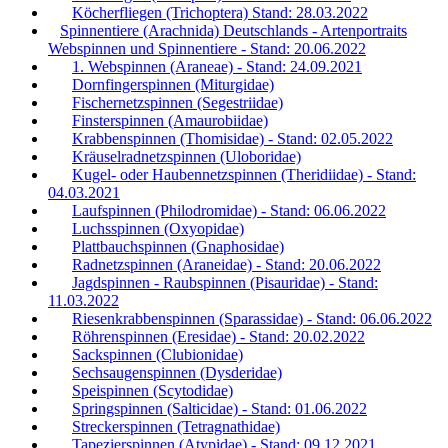
Köcherfliegen (Trichoptera) Stand: 28.03.2022
Spinnentiere (Arachnida) Deutschlands - Artenportraits
Webspinnen und Spinnentiere - Stand: 20.06.2022
1. Webspinnen (Araneae) - Stand: 24.09.2021
Dornfingerspinnen (Miturgidae)
Fischernetzspinnen (Segestriidae)
Finsterspinnen (Amaurobiidae)
Krabbenspinnen (Thomisidae) - Stand: 02.05.2022
Kräuselradnetzspinnen (Uloboridae)
Kugel- oder Haubennetzspinnen (Theridiidae) - Stand:
04.03.2021
Laufspinnen (Philodromidae) - Stand: 06.06.2022
Luchsspinnen (Oxyopidae)
Plattbauchspinnen (Gnaphosidae)
Radnetzspinnen (Araneidae) - Stand: 20.06.2022
Jagdspinnen - Raubspinnen (Pisauridae) - Stand:
11.03.2022
Riesenkrabbenspinnen (Sparassidae) - Stand: 06.06.2022
Röhrenspinnen (Eresidae) - Stand: 20.02.2022
Sackspinnen (Clubionidae)
Sechsaugenspinnen (Dysderidae)
Speispinnen (Scytodidae)
Springspinnen (Salticidae) - Stand: 01.06.2022
Streckerspinnen (Tetragnathidae)
Tapezierspinnen (Atypidae) - Stand: 09.12.2021