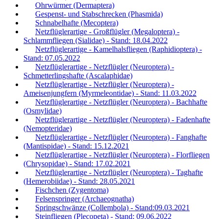
Ohrwürmer (Dermaptera)
Gespenst- und Stabschrecken (Phasmida)
Schnabelhafte (Mecoptera)
Netzflüglerartige - Großflügler (Megaloptera) -
Schlammfliegen (Sialidae) - Stand: 18.04.2022
Netzflüglerartige - Kamelhalsfliegen (Raphidioptera) -
Stand: 07.05.2022
Netzflüglerartige - Netzflügler (Neuroptera) -
Schmetterlingshafte (Ascalaphidae)
Netzflüglerartige - Netzflügler (Neuroptera) -
Ameisenjungfern (Myrmeleontidae) - Stand: 11.03.2022
Netzflüglerartige - Netzflügler (Neuroptera) - Bachhafte
(Osmylidae)
Netzflüglerartige - Netzflügler (Neuroptera) - Fadenhafte
(Nemopteridae)
Netzflüglerartige - Netzflügler (Neuroptera) - Fanghafte
(Mantispidae) - Stand: 15.12.2021
Netzflüglerartige - Netzflügler (Neuroptera) - Florfliegen
(Chrysopidae) - Stand: 17.02.2021
Netzflüglerartige - Netzflügler (Neuroptera) - Taghafte
(Hemerobiidae) - Stand: 28.05.2021
Fischchen (Zygentoma)
Felsenspringer (Archaeognatha)
Springschwänze (Collembola) - Stand:09.03.2021
Steinfliegen (Plecopeta) - Stand: 09.06.2022