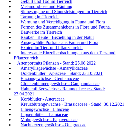
Geburt und Tod im Tierreich
Metamorphose und Häutung
Sinnesorgane und Sinnesleistungen im Tierreich
Tarnung im Tierreich
Warnung und Verteidigung in Fauna und Flora
Formen des Zusammenlebens in Flora und Fauna.
Bauwerke im Tierreich
Räuber - Beute - Beziehung in der Natur
Ausgewählte Portraits aus Fauna und Flora
Exoten im Tier- und Pflanzenreich
Interessante Einzelbeobachtungen aus dem Tier- und
Pflanzenreich
Artenportraits Pflanzen - Stand: 25.08.2022
Amaryllisgewächse - Amaryllidaceae
Doldenblütler - Apiaceae - Stand: 23.10.2021
Enziangewächse - Gentianaceae
Glockenblumengewächse - Campanulaceae
Hahnenfußgewächse - Ranunculaceae - Stand:
23.04.2021
Korbblütler - Asteraceae
Kreuzblütengewächse - Brassicaceae - Stand: 30.12.2021
Liliengewächse - Liliaceae
Lippenblütler - Lamiaceae
Mohngewächse - Papaveraceae
Nachtkerzengewächse - Onagraceae