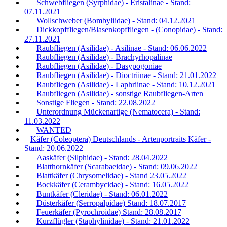
Schwebfliegen (Syrphidae) - Eristalinae - Stand:
07.11.2021
Wollschweber (Bombyliidae) - Stand: 04.12.2021
Dickkopffliegen/Blasenkopffliegen - (Conopidae) - Stand:
27.11.2021
Raubfliegen (Asilidae) - Asilinae - Stand: 06.06.2022
Raubfliegen (Asilidae) - Brachyrhopalinae
Raubfliegen (Asilidae) - Dasypogoniae
Raubfliegen (Asilidae) - Dioctriinae - Stand: 21.01.2022
Raubfliegen (Asilidae) - Laphriinae - Stand: 10.12.2021
Raubfliegen (Asilidae) - sonstige Raubfliegen-Arten
Sonstige Fliegen - Stand: 22.08.2022
Unterordnung Mückenartige (Nematocera) - Stand:
11.03.2022
WANTED
Käfer (Coleoptera) Deutschlands - Artenportraits Käfer -
Stand: 20.06.2022
Aaskäfer (Silphidae) - Stand: 28.04.2022
Blatthornkäfer (Scarabaeidae) - Stand: 09.06.2022
Blattkäfer (Chrysomelidae) - Stand 23.05.2022
Bockkäfer (Cerambycidae) - Stand: 16.05.2022
Buntkäfer (Cleridae) - Stand: 06.01.2022
Düsterkäfer (Serropalpidae) Stand: 18.07.2017
Feuerkäfer (Pyrochroidae) Stand: 28.08.2017
Kurzflügler (Staphylinidae) - Stand: 21.01.2022