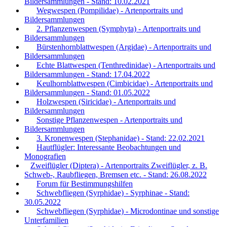
Bildersammlungen - Stand: 10.02.2021
Wegwespen (Pompilidae) - Artenportraits und
Bildersammlungen
2. Pflanzenwespen (Symphyta) - Artenportraits und
Bildersammlungen
Bürstenhornblattwespen (Argidae) - Artenportraits und
Bildersammlungen
Echte Blattwespen (Tenthredinidae) - Artenportraits und
Bildersammlungen - Stand: 17.04.2022
Keulhornblattwespen (Cimbicidae) - Artenportraits und
Bildersammlungen - Stand: 01.05.2022
Holzwespen (Siricidae) - Artenportraits und
Bildersammlungen
Sonstige Pflanzenwespen - Artenportraits und
Bildersammlungen
3. Kronenwespen (Stephanidae) - Stand: 22.02.2021
Hautflügler: Interessante Beobachtungen und
Monografien
Zweiflügler (Diptera) - Artenportraits Zweiflügler, z. B.
Schweb-, Raubfliegen, Bremsen etc. - Stand: 26.08.2022
Forum für Bestimmungshilfen
Schwebfliegen (Syrphidae) - Syrphinae - Stand:
30.05.2022
Schwebfliegen (Syrphidae) - Microdontinae und sonstige
Unterfamilien