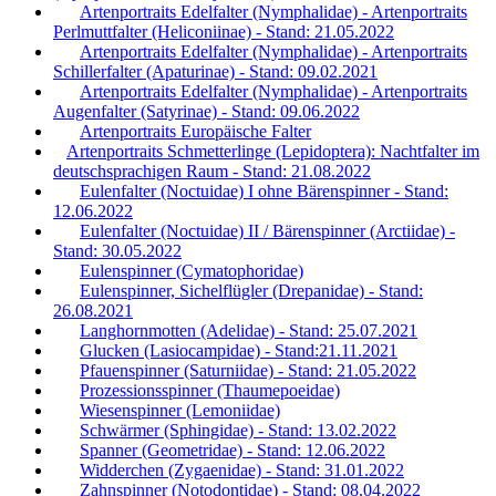
Artenportraits Edelfalter (Nymphalidae) - Artenportraits
Perlmuttfalter (Heliconiinae) - Stand: 21.05.2022
Artenportraits Edelfalter (Nymphalidae) - Artenportraits
Schillerfalter (Apaturinae) - Stand: 09.02.2021
Artenportraits Edelfalter (Nymphalidae) - Artenportraits
Augenfalter (Satyrinae) - Stand: 09.06.2022
Artenportraits Europäische Falter
Artenportraits Schmetterlinge (Lepidoptera): Nachtfalter im
deutschsprachigen Raum - Stand: 21.08.2022
Eulenfalter (Noctuidae) I ohne Bärenspinner - Stand:
12.06.2022
Eulenfalter (Noctuidae) II / Bärenspinner (Arctiidae) -
Stand: 30.05.2022
Eulenspinner (Cymatophoridae)
Eulenspinner, Sichelflügler (Drepanidae) - Stand:
26.08.2021
Langhornmotten (Adelidae) - Stand: 25.07.2021
Glucken (Lasiocampidae) - Stand:21.11.2021
Pfauenspinner (Saturniidae) - Stand: 21.05.2022
Prozessionsspinner (Thaumepoeidae)
Wiesenspinner (Lemoniidae)
Schwärmer (Sphingidae) - Stand: 13.02.2022
Spanner (Geometridae) - Stand: 12.06.2022
Widderchen (Zygaenidae) - Stand: 31.01.2022
Zahnspinner (Notodontidae) - Stand: 08.04.2022