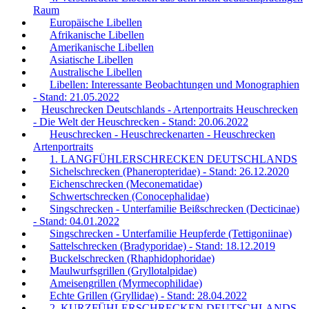
Raum
Europäische Libellen
Afrikanische Libellen
Amerikanische Libellen
Asiatische Libellen
Australische Libellen
Libellen: Interessante Beobachtungen und Monographien
- Stand: 21.05.2022
Heuschrecken Deutschlands - Artenportraits Heuschrecken
- Die Welt der Heuschrecken - Stand: 20.06.2022
Heuschrecken - Heuschreckenarten - Heuschrecken
Artenportraits
1. LANGFÜHLERSCHRECKEN DEUTSCHLANDS
Sichelschrecken (Phaneropteridae) - Stand: 26.12.2020
Eichenschrecken (Meconematidae)
Schwertschrecken (Conocephalidae)
Singschrecken - Unterfamilie Beißschrecken (Decticinae)
- Stand: 04.01.2022
Singschrecken - Unterfamilie Heupferde (Tettigoniinae)
Sattelschrecken (Bradyporidae) - Stand: 18.12.2019
Buckelschrecken (Rhaphidophoridae)
Maulwurfsgrillen (Gryllotalpidae)
Ameisengrillen (Myrmecophilidae)
Echte Grillen (Gryllidae) - Stand: 28.04.2022
2. KURZFÜHLERSCHRECKEN DEUTSCHLANDS