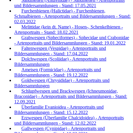
Sandbienen (Andrenidae) - Sandbienen - Artenportraits
und Bildersammlungen - Stand: 17.05.2021
Furchenbienen (Halictidae) - Furchenbienen,
Schmalbienen - Artenportraits und Bildersammlungen - Stand:
02.03.2022
Melittidae (kein dt. Name) - Hosen-, Schenkelbienen -
Artenportraits - Stand: 18.02.2021
Grabwespen (Spheciformes) - Sphecidae und Crabonidae
- Artenportraits und Bildersammlungen - Stand: 19.01.2022
Faltenwespen (Vespidae) - Artenportraits und
Bildersammlungen - Stand: 17.04.2022
Dolchwespen (Scoliidae) - Artenportraits und
Bildersammlungen
Ameisen (Formicidae) - Artenportraits und
Bildersammlungen - Stand: 19.12.2022
Goldwespen (Chrysididae) - Artenportraits und
Bildersammlungen
Schlupfwespen und Brackwespen (Ichneumonidae,
Braconidae) - Artenportraits und Bildersammlungen - Stand:
12.09.2021
Überfamilie Evanioidea - Artenportraits und
Bildersammlungen - Stand: 15.12.2022
Erzwespen (Überfamilie Chalcidoidea) - Artenportraits
und Bildersammlungen - Stand: 12.02.2022
Gallwespen (Cynipidae) - Artenportraits und