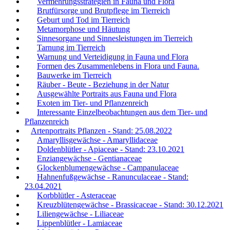
Vermehrungsstrategien in Fauna und Flora
Brutfürsorge und Brutpflege im Tierreich
Geburt und Tod im Tierreich
Metamorphose und Häutung
Sinnesorgane und Sinnesleistungen im Tierreich
Tarnung im Tierreich
Warnung und Verteidigung in Fauna und Flora
Formen des Zusammenlebens in Flora und Fauna.
Bauwerke im Tierreich
Räuber - Beute - Beziehung in der Natur
Ausgewählte Portraits aus Fauna und Flora
Exoten im Tier- und Pflanzenreich
Interessante Einzelbeobachtungen aus dem Tier- und
Pflanzenreich
Artenportraits Pflanzen - Stand: 25.08.2022
Amaryllisgewächse - Amaryllidaceae
Doldenblütler - Apiaceae - Stand: 23.10.2021
Enziangewächse - Gentianaceae
Glockenblumengewächse - Campanulaceae
Hahnenfußgewächse - Ranunculaceae - Stand:
23.04.2021
Korbblütler - Asteraceae
Kreuzblütengewächse - Brassicaceae - Stand: 30.12.2021
Liliengewächse - Liliaceae
Lippenblütler - Lamiaceae