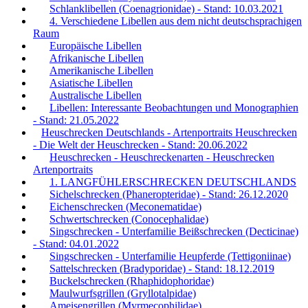
Schlanklibellen (Coenagrionidae) - Stand: 10.03.2021
4. Verschiedene Libellen aus dem nicht deutschsprachigen
Raum
Europäische Libellen
Afrikanische Libellen
Amerikanische Libellen
Asiatische Libellen
Australische Libellen
Libellen: Interessante Beobachtungen und Monographien
- Stand: 21.05.2022
Heuschrecken Deutschlands - Artenportraits Heuschrecken
- Die Welt der Heuschrecken - Stand: 20.06.2022
Heuschrecken - Heuschreckenarten - Heuschrecken
Artenportraits
1. LANGFÜHLERSCHRECKEN DEUTSCHLANDS
Sichelschrecken (Phaneropteridae) - Stand: 26.12.2020
Eichenschrecken (Meconematidae)
Schwertschrecken (Conocephalidae)
Singschrecken - Unterfamilie Beißschrecken (Decticinae)
- Stand: 04.01.2022
Singschrecken - Unterfamilie Heupferde (Tettigoniinae)
Sattelschrecken (Bradyporidae) - Stand: 18.12.2019
Buckelschrecken (Rhaphidophoridae)
Maulwurfsgrillen (Gryllotalpidae)
Ameisengrillen (Myrmecophilidae)