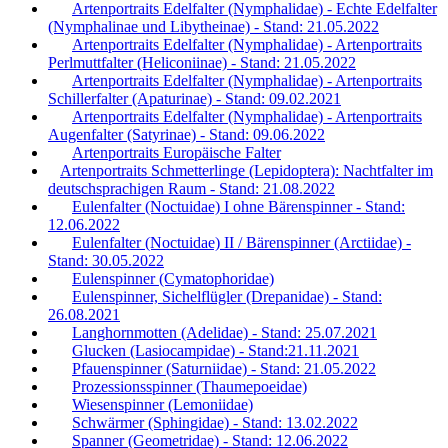
Artenportraits Edelfalter (Nymphalidae) - Echte Edelfalter
(Nymphalinae und Libytheinae) - Stand: 21.05.2022
Artenportraits Edelfalter (Nymphalidae) - Artenportraits
Perlmuttfalter (Heliconiinae) - Stand: 21.05.2022
Artenportraits Edelfalter (Nymphalidae) - Artenportraits
Schillerfalter (Apaturinae) - Stand: 09.02.2021
Artenportraits Edelfalter (Nymphalidae) - Artenportraits
Augenfalter (Satyrinae) - Stand: 09.06.2022
Artenportraits Europäische Falter
Artenportraits Schmetterlinge (Lepidoptera): Nachtfalter im
deutschsprachigen Raum - Stand: 21.08.2022
Eulenfalter (Noctuidae) I ohne Bärenspinner - Stand:
12.06.2022
Eulenfalter (Noctuidae) II / Bärenspinner (Arctiidae) -
Stand: 30.05.2022
Eulenspinner (Cymatophoridae)
Eulenspinner, Sichelflügler (Drepanidae) - Stand:
26.08.2021
Langhornmotten (Adelidae) - Stand: 25.07.2021
Glucken (Lasiocampidae) - Stand:21.11.2021
Pfauenspinner (Saturniidae) - Stand: 21.05.2022
Prozessionsspinner (Thaumepoeidae)
Wiesenspinner (Lemoniidae)
Schwärmer (Sphingidae) - Stand: 13.02.2022
Spanner (Geometridae) - Stand: 12.06.2022