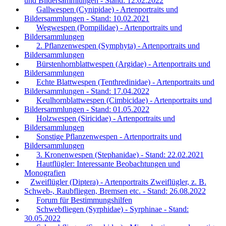
und Bildersammlungen - Stand: 12.02.2022
Gallwespen (Cynipidae) - Artenportraits und
Bildersammlungen - Stand: 10.02.2021
Wegwespen (Pompilidae) - Artenportraits und
Bildersammlungen
2. Pflanzenwespen (Symphyta) - Artenportraits und
Bildersammlungen
Bürstenhornblattwespen (Argidae) - Artenportraits und
Bildersammlungen
Echte Blattwespen (Tenthredinidae) - Artenportraits und
Bildersammlungen - Stand: 17.04.2022
Keulhornblattwespen (Cimbicidae) - Artenportraits und
Bildersammlungen - Stand: 01.05.2022
Holzwespen (Siricidae) - Artenportraits und
Bildersammlungen
Sonstige Pflanzenwespen - Artenportraits und
Bildersammlungen
3. Kronenwespen (Stephanidae) - Stand: 22.02.2021
Hautflügler: Interessante Beobachtungen und
Monografien
Zweiflügler (Diptera) - Artenportraits Zweiflügler, z. B.
Schweb-, Raubfliegen, Bremsen etc. - Stand: 26.08.2022
Forum für Bestimmungshilfen
Schwebfliegen (Syrphidae) - Syrphinae - Stand:
30.05.2022