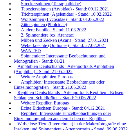
Streckerspinnen (Tetragnathidae)
Tapezierspinnen (Atypidae) - Stand: 09.12.2021
Trichterspinnen (Agelenidae) - Stand: 10.02.2022
Wolfspinnen (Lycosidae) - Stand: 01.06.2022
Zitterspinnen (Pholcidae)
Andere Familien Stand: 11.03.2022
2. Spinnentiere (ex. Araneae)
Milben und Zecken (Acari) - Stand: 27.01.2021
Weberknechte (Opiliones) - Stand: 27.02.2021
WANTED
Spinnentiere: Interessante Beobachtungen und
Monografien - Stand: 01/21
Amphibien Deutschlands - Artenportraits Amphibien
(Amphibia) - Stand: 21.05.2022
Weitere Amphibien Europas
Amphibien: Interessante Beobachtungen oder
Einzelmonografien - Stand: 21.05.2022
Reptilien Deutschlands - Artenportraits Reptilien - Echsen,
Schlangen, Schildkröten - Stand: 20.06.2022
Weitere Reptilien Europas
Echte Eidechsen Europas - Stand: 04.12.2021
Reptilien: Interessante Einzelbeobachtungen oder
Einzelmonographien aus dem Leben der Reptilien
Wirbellose Tiere (Invertebrata) in der Makrofotografie ohne
Insekten und Spinnentiere - Artenportraits - Stand: 09.06.2022