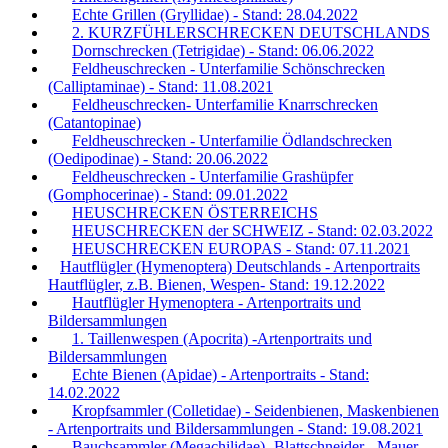
Echte Grillen (Gryllidae) - Stand: 28.04.2022
2. KURZFÜHLERSCHRECKEN DEUTSCHLANDS
Dornschrecken (Tetrigidae) - Stand: 06.06.2022
Feldheuschrecken - Unterfamilie Schönschrecken
(Calliptaminae) - Stand: 11.08.2021
Feldheuschrecken- Unterfamilie Knarrschrecken
(Catantopinae)
Feldheuschrecken - Unterfamilie Ödlandschrecken
(Oedipodinae) - Stand: 20.06.2022
Feldheuschrecken - Unterfamilie Grashüpfer
(Gomphocerinae) - Stand: 09.01.2022
HEUSCHRECKEN ÖSTERREICHS
HEUSCHRECKEN der SCHWEIZ - Stand: 02.03.2022
HEUSCHRECKEN EUROPAS - Stand: 07.11.2021
Hautflügler (Hymenoptera) Deutschlands - Artenportraits
Hautflügler, z.B. Bienen, Wespen- Stand: 19.12.2022
Hautflügler Hymenoptera - Artenportraits und
Bildersammlungen
1. Taillenwespen (Apocrita) -Artenportraits und
Bildersammlungen
Echte Bienen (Apidae) - Artenportraits - Stand:
14.02.2022
Kropfsammler (Colletidae) - Seidenbienen, Maskenbienen
- Artenportraits und Bildersammlungen - Stand: 19.08.2021
Bauchsammler (Megachilidae)- Blattschneider-, Mauer-,