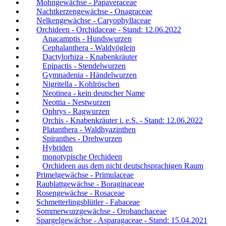
Mohngewächse - Papaveraceae
Nachtkerzengewächse - Onagraceae
Nelkengewächse - Caryophyllaceae
Orchideen - Orchidaceae - Stand: 12.06.2022
Anacamptis - Hundswurzen
Cephalanthera - Waldvöglein
Dactylorhiza - Knabenkräuter
Epipactis - Stendelwurzen
Gymnadenia - Händelwurzen
Nigritella - Kohlröschen
Neotinea - kein deutscher Name
Neottia - Nestwurzen
Ophrys - Ragwurzen
Orchis - Knabenkräuter i. e.S. - Stand: 12.06.2022
Platanthera - Waldhyazinthen
Spiranthes - Drehwurzen
Hybriden
monotypische Orchideen
Orchideen aus dem nicht deutschsprachigen Raum
Primelgewächse - Primulaceae
Raublattgewächse - Boraginaceae
Rosengewächse - Rosaceae
Schmetterlingsblütler - Fabaceae
Sommerwurzgewächse - Orobanchaceae
Spargelgewächse - Asparagaceae - Stand: 15.04.2021