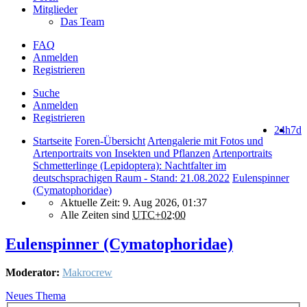
Mitglieder
Das Team
FAQ
Anmelden
Registrieren
Suche
Anmelden
Registrieren
24h
7d
Startseite
Foren-Übersicht
Artengalerie mit Fotos und
Artenportraits von Insekten und Pflanzen
Artenportraits
Schmetterlinge (Lepidoptera): Nachtfalter im
deutschsprachigen Raum - Stand: 21.08.2022
Eulenspinner
(Cymatophoridae)
Aktuelle Zeit: 9. Aug 2026, 01:37
Alle Zeiten sind
UTC+02:00
Eulenspinner (Cymatophoridae)
Moderator:
Makrocrew
Neues Thema