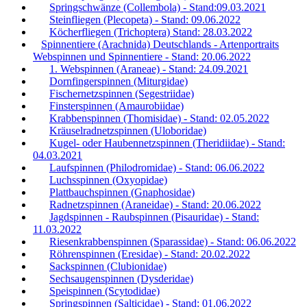
Springschwänze (Collembola) - Stand:09.03.2021
Steinfliegen (Plecopeta) - Stand: 09.06.2022
Köcherfliegen (Trichoptera) Stand: 28.03.2022
Spinnentiere (Arachnida) Deutschlands - Artenportraits
Webspinnen und Spinnentiere - Stand: 20.06.2022
1. Webspinnen (Araneae) - Stand: 24.09.2021
Dornfingerspinnen (Miturgidae)
Fischernetzspinnen (Segestriidae)
Finsterspinnen (Amaurobiidae)
Krabbenspinnen (Thomisidae) - Stand: 02.05.2022
Kräuselradnetzspinnen (Uloboridae)
Kugel- oder Haubennetzspinnen (Theridiidae) - Stand:
04.03.2021
Laufspinnen (Philodromidae) - Stand: 06.06.2022
Luchsspinnen (Oxyopidae)
Plattbauchspinnen (Gnaphosidae)
Radnetzspinnen (Araneidae) - Stand: 20.06.2022
Jagdspinnen - Raubspinnen (Pisauridae) - Stand:
11.03.2022
Riesenkrabbenspinnen (Sparassidae) - Stand: 06.06.2022
Röhrenspinnen (Eresidae) - Stand: 20.02.2022
Sackspinnen (Clubionidae)
Sechsaugenspinnen (Dysderidae)
Speispinnen (Scytodidae)
Springspinnen (Salticidae) - Stand: 01.06.2022