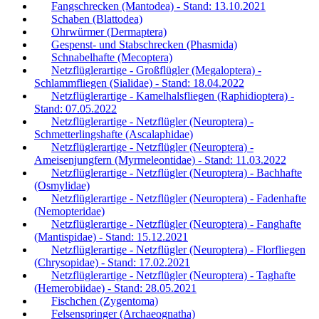
Fangschrecken (Mantodea) - Stand: 13.10.2021
Schaben (Blattodea)
Ohrwürmer (Dermaptera)
Gespenst- und Stabschrecken (Phasmida)
Schnabelhafte (Mecoptera)
Netzflüglerartige - Großflügler (Megaloptera) -
Schlammfliegen (Sialidae) - Stand: 18.04.2022
Netzflüglerartige - Kamelhalsfliegen (Raphidioptera) -
Stand: 07.05.2022
Netzflüglerartige - Netzflügler (Neuroptera) -
Schmetterlingshafte (Ascalaphidae)
Netzflüglerartige - Netzflügler (Neuroptera) -
Ameisenjungfern (Myrmeleontidae) - Stand: 11.03.2022
Netzflüglerartige - Netzflügler (Neuroptera) - Bachhafte
(Osmylidae)
Netzflüglerartige - Netzflügler (Neuroptera) - Fadenhafte
(Nemopteridae)
Netzflüglerartige - Netzflügler (Neuroptera) - Fanghafte
(Mantispidae) - Stand: 15.12.2021
Netzflüglerartige - Netzflügler (Neuroptera) - Florfliegen
(Chrysopidae) - Stand: 17.02.2021
Netzflüglerartige - Netzflügler (Neuroptera) - Taghafte
(Hemerobiidae) - Stand: 28.05.2021
Fischchen (Zygentoma)
Felsenspringer (Archaeognatha)