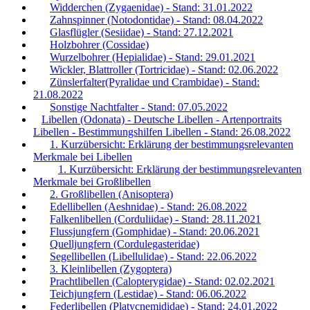
Widderchen (Zygaenidae) - Stand: 31.01.2022
Zahnspinner (Notodontidae) - Stand: 08.04.2022
Glasflügler (Sesiidae) - Stand: 27.12.2021
Holzbohrer (Cossidae)
Wurzelbohrer (Hepialidae) - Stand: 29.01.2021
Wickler, Blattroller (Tortricidae) - Stand: 02.06.2022
Zünslerfalter(Pyralidae und Crambidae) - Stand:
21.08.2022
Sonstige Nachtfalter - Stand: 07.05.2022
Libellen (Odonata) - Deutsche Libellen - Artenportraits
Libellen - Bestimmungshilfen Libellen - Stand: 26.08.2022
1. Kurzübersicht: Erklärung der bestimmungsrelevanten
Merkmale bei Libellen
1. Kurzübersicht: Erklärung der bestimmungsrelevanten
Merkmale bei Großlibellen
2. Großlibellen (Anisoptera)
Edellibellen (Aeshnidae) - Stand: 26.08.2022
Falkenlibellen (Corduliidae) - Stand: 28.11.2021
Flussjungfern (Gomphidae) - Stand: 20.06.2021
Quelljungfern (Cordulegasteridae)
Segellibellen (Libellulidae) - Stand: 22.06.2022
3. Kleinlibellen (Zygoptera)
Prachtlibellen (Calopterygidae) - Stand: 02.02.2021
Teichjungfern (Lestidae) - Stand: 06.06.2022
Federlibellen (Platycnemididae) - Stand: 24.01.2022