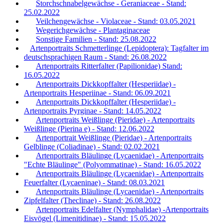
Storchschnabelgewächse - Geraniaceae - Stand:
25.02.2022
Veilchengewächse - Violaceae - Stand: 03.05.2021
Wegerichgewächse - Plantaginaceae
Sonstige Familien - Stand: 25.08.2022
Artenportraits Schmetterlinge (Lepidoptera): Tagfalter im
deutschsprachigen Raum - Stand: 26.08.2022
Artenportraits Ritterfalter (Papilionidae) Stand:
16.05.2022
Artenportraits Dickkopffalter (Hesperiidae) -
Artenportraits Hesperiinae - Stand: 06.09.2021
Artenportraits Dickkopffalter (Hesperiidae) -
Artenportraits Pyrginae - Stand: 14.05.2022
Artenportraits Weißlinge (Pieridae) - Artenportraits
Weißlinge (Pierina e) - Stand: 12.06.2022
Artenportrait Weißlinge (Pieridae) - Artenportraits
Gelblinge (Coliadinae) - Stand: 02.02.2021
Artenportraits Bläulinge (Lycaenidae) - Artenportraits
"Echte Bläulinge" (Polyommatinae) - Stand: 16.05.2022
Artenportraits Bläulinge (Lycaenidae) - Artenportraits
Feuerfalter (Lycaeninae) - Stand: 08.03.2021
Artenportraits Bläulinge (Lycaenidae) - Artenportraits
Zipfelfalter (Theclinae) - Stand: 26.08.2022
Artenportraits Edelfalter (Nymphalidae) -Artenportraits
Eisvögel (Limenitidinae) - Stand: 15.05.2022