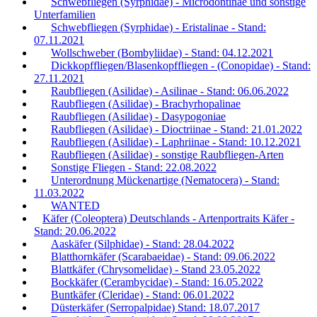
Schwebfliegen (Syrphidae) - Microdontinae und sonstige
Unterfamilien
Schwebfliegen (Syrphidae) - Eristalinae - Stand:
07.11.2021
Wollschweber (Bombyliidae) - Stand: 04.12.2021
Dickkopffliegen/Blasenkopffliegen - (Conopidae) - Stand:
27.11.2021
Raubfliegen (Asilidae) - Asilinae - Stand: 06.06.2022
Raubfliegen (Asilidae) - Brachyrhopalinae
Raubfliegen (Asilidae) - Dasypogoniae
Raubfliegen (Asilidae) - Dioctriinae - Stand: 21.01.2022
Raubfliegen (Asilidae) - Laphriinae - Stand: 10.12.2021
Raubfliegen (Asilidae) - sonstige Raubfliegen-Arten
Sonstige Fliegen - Stand: 22.08.2022
Unterordnung Mückenartige (Nematocera) - Stand:
11.03.2022
WANTED
Käfer (Coleoptera) Deutschlands - Artenportraits Käfer -
Stand: 20.06.2022
Aaskäfer (Silphidae) - Stand: 28.04.2022
Blatthornkäfer (Scarabaeidae) - Stand: 09.06.2022
Blattkäfer (Chrysomelidae) - Stand 23.05.2022
Bockkäfer (Cerambycidae) - Stand: 16.05.2022
Buntkäfer (Cleridae) - Stand: 06.01.2022
Düsterkäfer (Serropalpidae) Stand: 18.07.2017