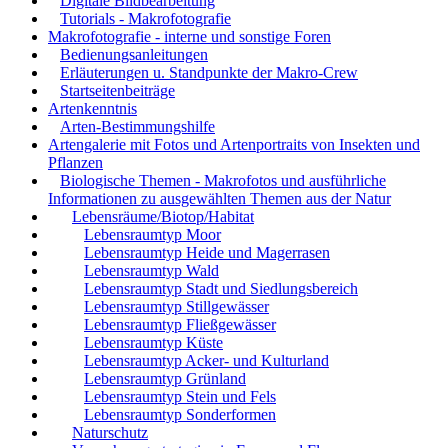
Digitale Bildbearbeitung
Tutorials - Makrofotografie
Makrofotografie - interne und sonstige Foren
Bedienungsanleitungen
Erläuterungen u. Standpunkte der Makro-Crew
Startseitenbeiträge
Artenkenntnis
Arten-Bestimmungshilfe
Artengalerie mit Fotos und Artenportraits von Insekten und
Pflanzen
Biologische Themen - Makrofotos und ausführliche
Informationen zu ausgewählten Themen aus der Natur
Lebensräume/Biotop/Habitat
Lebensraumtyp Moor
Lebensraumtyp Heide und Magerrasen
Lebensraumtyp Wald
Lebensraumtyp Stadt und Siedlungsbereich
Lebensraumtyp Stillgewässer
Lebensraumtyp Fließgewässer
Lebensraumtyp Küste
Lebensraumtyp Acker- und Kulturland
Lebensraumtyp Grünland
Lebensraumtyp Stein und Fels
Lebensraumtyp Sonderformen
Naturschutz