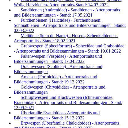
Woll-, Harzbienen- Artenportraits-Stand: 14.03.2022
Sandbienen (Andrenidae) - Sandbienen - Artenportraits
und Bildersammlungen - Stand: 17.05.2021
Furchenbienen (Halictidae) - Furchenbienen,
Schmalbienen - Artenportraits und Bildersammlungen - Stand:
02.03.2022
Melittidae (kein dt. Name) - Hosen-, Schenkelbienen -
Artenportraits - Stand: 18.02.2021
Grabwespen (Spheciformes) - Sphecidae und Crabonidae
- Artenportraits und Bildersammlungen - Stand: 19.01.2022
Faltenwespen (Vespidae) - Artenportraits und
Bildersammlungen - Stand: 17.04.2022
Dolchwespen (Scoliidae) - Artenportraits und
Bildersammlungen
Ameisen (Formicidae) - Artenportraits und
Bildersammlungen - Stand: 19.12.2022
Goldwespen (Chrysididae) - Artenportraits und
Bildersammlungen
Schlupfwespen und Brackwespen (Ichneumonidae,
Braconidae) - Artenportraits und Bildersammlungen - Stand:
12.09.2021
Überfamilie Evanioidea - Artenportraits und
Bildersammlungen - Stand: 15.12.2022
Erzwespen (Überfamilie Chalcidoidea) - Artenportraits