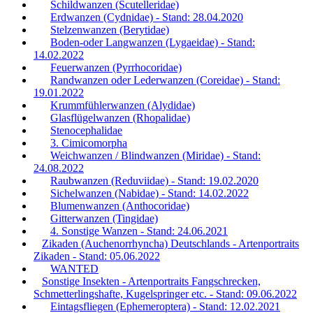
Schildwanzen (Scutelleridae)
Erdwanzen (Cydnidae) - Stand: 28.04.2020
Stelzenwanzen (Berytidae)
Boden-oder Langwanzen (Lygaeidae) - Stand:
14.02.2022
Feuerwanzen (Pyrrhocoridae)
Randwanzen oder Lederwanzen (Coreidae) - Stand:
19.01.2022
Krummfühlerwanzen (Alydidae)
Glasflügelwanzen (Rhopalidae)
Stenocephalidae
3. Cimicomorpha
Weichwanzen / Blindwanzen (Miridae) - Stand:
24.08.2022
Raubwanzen (Reduviidae) - Stand: 19.02.2020
Sichelwanzen (Nabidae) - Stand: 14.02.2022
Blumenwanzen (Anthocoridae)
Gitterwanzen (Tingidae)
4. Sonstige Wanzen - Stand: 24.06.2021
Zikaden (Auchenorrhyncha) Deutschlands - Artenportraits
Zikaden - Stand: 05.06.2022
WANTED
Sonstige Insekten - Artenportraits Fangschrecken,
Schmetterlingshafte, Kugelspringer etc. - Stand: 09.06.2022
Eintagsfliegen (Ephemeroptera) - Stand: 12.02.2021