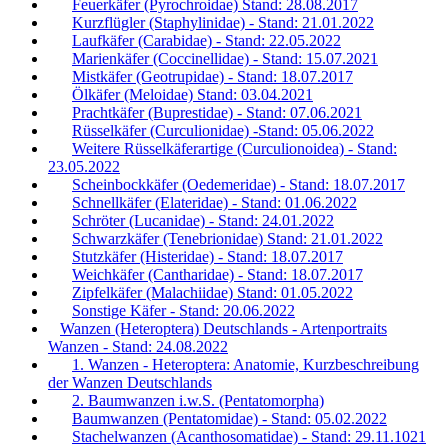
Feuerkäfer (Pyrochroidae) Stand: 28.08.2017
Kurzflügler (Staphylinidae) - Stand: 21.01.2022
Laufkäfer (Carabidae) - Stand: 22.05.2022
Marienkäfer (Coccinellidae) - Stand: 15.07.2021
Mistkäfer (Geotrupidae) - Stand: 18.07.2017
Ölkäfer (Meloidae) Stand: 03.04.2021
Prachtkäfer (Buprestidae) - Stand: 07.06.2021
Rüsselkäfer (Curculionidae) -Stand: 05.06.2022
Weitere Rüsselkäferartige (Curculionoidea) - Stand:
23.05.2022
Scheinbockkäfer (Oedemeridae) - Stand: 18.07.2017
Schnellkäfer (Elateridae) - Stand: 01.06.2022
Schröter (Lucanidae) - Stand: 24.01.2022
Schwarzkäfer (Tenebrionidae) Stand: 21.01.2022
Stutzkäfer (Histeridae) - Stand: 18.07.2017
Weichkäfer (Cantharidae) - Stand: 18.07.2017
Zipfelkäfer (Malachiidae) Stand: 01.05.2022
Sonstige Käfer - Stand: 20.06.2022
Wanzen (Heteroptera) Deutschlands - Artenportraits
Wanzen - Stand: 24.08.2022
1. Wanzen - Heteroptera: Anatomie, Kurzbeschreibung
der Wanzen Deutschlands
2. Baumwanzen i.w.S. (Pentatomorpha)
Baumwanzen (Pentatomidae) - Stand: 05.02.2022
Stachelwanzen (Acanthosomatidae) - Stand: 29.11.1021