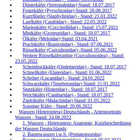
Düsterkäfer (Serropalpidae) Stand: 18.07.2017
Feuerkäfer (Pyrochroidae) Stand: 28.08.2017
Kurzflügler (Staphylinidae) - Stand: 21.01.2022
Laufkäfer (Carabidae) - Stand: 22.05.2022
Marienkäfer (Coccinellidae) - Stand: 15.07.2021
Mistkäfer (Geotrupidae) - Stand: 18.07.2017
Ölkäfer (Meloidae) Stand: 03.04.2021
Prachtkäfer (Buprestidae) - Stand: 07.06.2021
Rüsselkäfer (Curculionidae) -Stand: 05.06.2022
Weitere Rüsselkäferartige (Curculionoidea) - Stand:
23.05.2022
Scheinbockkäfer (Oedemeridae) - Stand: 18.07.2017
Schnellkäfer (Elateridae) - Stand: 01.06.2022
Schröter (Lucanidae) - Stand: 24.01.2022
Schwarzkäfer (Tenebrionidae) Stand: 21.01.2022
Stutzkäfer (Histeridae) - Stand: 18.07.2017
Weichkäfer (Cantharidae) - Stand: 18.07.2017
Zipfelkäfer (Malachiidae) Stand: 01.05.2022
Sonstige Käfer - Stand: 20.06.2022
Wanzen (Heteroptera) Deutschlands - Artenportraits
Wanzen - Stand: 24.08.2022
1. Wanzen - Heteroptera: Anatomie, Kurzbeschreibung
der Wanzen Deutschlands
2. Baumwanzen i.w.S. (Pentatomorpha)
Baumwanzen (Pentatomidae) - Stand: 05.02.2022