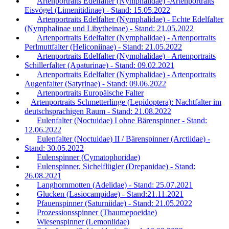
Artenportraits Edelfalter (Nymphalidae) -Artenportraits
Eisvögel (Limenitidinae) - Stand: 15.05.2022
Artenportraits Edelfalter (Nymphalidae) - Echte Edelfalter
(Nymphalinae und Libytheinae) - Stand: 21.05.2022
Artenportraits Edelfalter (Nymphalidae) - Artenportraits
Perlmuttfalter (Heliconiinae) - Stand: 21.05.2022
Artenportraits Edelfalter (Nymphalidae) - Artenportraits
Schillerfalter (Apaturinae) - Stand: 09.02.2021
Artenportraits Edelfalter (Nymphalidae) - Artenportraits
Augenfalter (Satyrinae) - Stand: 09.06.2022
Artenportraits Europäische Falter
Artenportraits Schmetterlinge (Lepidoptera): Nachtfalter im
deutschsprachigen Raum - Stand: 21.08.2022
Eulenfalter (Noctuidae) I ohne Bärenspinner - Stand:
12.06.2022
Eulenfalter (Noctuidae) II / Bärenspinner (Arctiidae) -
Stand: 30.05.2022
Eulenspinner (Cymatophoridae)
Eulenspinner, Sichelflügler (Drepanidae) - Stand:
26.08.2021
Langhornmotten (Adelidae) - Stand: 25.07.2021
Glucken (Lasiocampidae) - Stand:21.11.2021
Pfauenspinner (Saturniidae) - Stand: 21.05.2022
Prozessionsspinner (Thaumepoeidae)
Wiesenspinner (Lemoniidae)