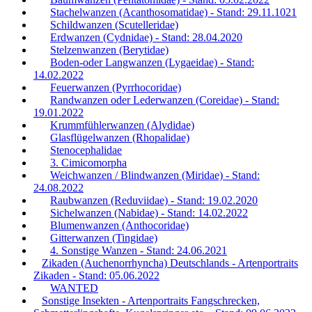
Stachelwanzen (Acanthosomatidae) - Stand: 29.11.1021
Schildwanzen (Scutelleridae)
Erdwanzen (Cydnidae) - Stand: 28.04.2020
Stelzenwanzen (Berytidae)
Boden-oder Langwanzen (Lygaeidae) - Stand:
14.02.2022
Feuerwanzen (Pyrrhocoridae)
Randwanzen oder Lederwanzen (Coreidae) - Stand:
19.01.2022
Krummfühlerwanzen (Alydidae)
Glasflügelwanzen (Rhopalidae)
Stenocephalidae
3. Cimicomorpha
Weichwanzen / Blindwanzen (Miridae) - Stand:
24.08.2022
Raubwanzen (Reduviidae) - Stand: 19.02.2020
Sichelwanzen (Nabidae) - Stand: 14.02.2022
Blumenwanzen (Anthocoridae)
Gitterwanzen (Tingidae)
4. Sonstige Wanzen - Stand: 24.06.2021
Zikaden (Auchenorrhyncha) Deutschlands - Artenportraits
Zikaden - Stand: 05.06.2022
WANTED
Sonstige Insekten - Artenportraits Fangschrecken,