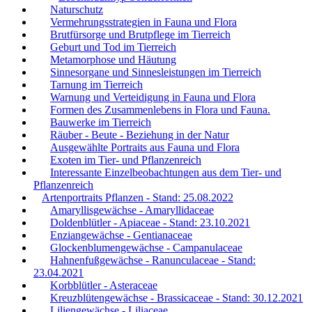
Naturschutz
Vermehrungsstrategien in Fauna und Flora
Brutfürsorge und Brutpflege im Tierreich
Geburt und Tod im Tierreich
Metamorphose und Häutung
Sinnesorgane und Sinnesleistungen im Tierreich
Tarnung im Tierreich
Warnung und Verteidigung in Fauna und Flora
Formen des Zusammenlebens in Flora und Fauna.
Bauwerke im Tierreich
Räuber - Beute - Beziehung in der Natur
Ausgewählte Portraits aus Fauna und Flora
Exoten im Tier- und Pflanzenreich
Interessante Einzelbeobachtungen aus dem Tier- und
Pflanzenreich
Artenportraits Pflanzen - Stand: 25.08.2022
Amaryllisgewächse - Amaryllidaceae
Doldenblütler - Apiaceae - Stand: 23.10.2021
Enziangewächse - Gentianaceae
Glockenblumengewächse - Campanulaceae
Hahnenfußgewächse - Ranunculaceae - Stand:
23.04.2021
Korbblütler - Asteraceae
Kreuzblütengewächse - Brassicaceae - Stand: 30.12.2021
Liliengewächse - Liliaceae