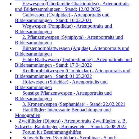
Erzwespen (Überfamilie Chalcidoidea) - Artenportraits
und Bildersammlungen - Stand: 12.02.2022
Gallwespen (Cynipidae) - Artenportraits und
Bildersammlungen - Stand: 10.02.2021
Wegwespen (Pompilidae) - Artenportraits und
Bildersammlungen
2. Pflanzenwespen (Symphyta) - Artenportraits und
Bildersammlungen
Bürstenhornblattwespen (Argidae) - Artenportraits und
Bildersammlungen
Echte Blattwespen (Tenthredinidae) - Artenportraits und
Bildersammlungen - Stand: 17.04.2022
Keulhornblattwespen (Cimbicidae) - Artenportraits und
Bildersammlungen - Stand: 01.05.2022
Holzwespen (Siricidae) - Artenportraits und
Bildersammlungen
Sonstige Pflanzenwespen - Artenportraits und
Bildersammlungen
3. Kronenwespen (Stephanidae) - Stand: 22.02.2021
Hautflügler: Interessante Beobachtungen und
Monografien
Zweiflügler (Diptera) - Artenportraits Zweiflügler, z. B.
Schweb-, Raubfliegen, Bremsen etc. - Stand: 26.08.2022
Forum für Bestimmungshilfen
Schwebfliegen (Syrphidae) - Syrphinae - Stand: