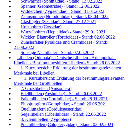
Schwärmer (Sphingidae) - Stand: 13.02.2022
Spanner (Geometridae) - Stand: 12.06.2022
Widderchen (Zygaenidae) - Stand: 31.01.2022
Zahnspinner (Notodontidae) - Stand: 08.04.2022
Glasflügler (Sesiidae) - Stand: 27.12.2021
Holzbohrer (Cossidae)
Wurzelbohrer (Hepialidae) - Stand: 29.01.2021
Wickler, Blattroller (Tortricidae) - Stand: 02.06.2022
Zünslerfalter(Pyralidae und Crambidae) - Stand:
21.08.2022
Sonstige Nachtfalter - Stand: 07.05.2022
Libellen (Odonata) - Deutsche Libellen - Artenportraits
Libellen - Bestimmungshilfen Libellen - Stand: 26.08.2022
1. Kurzübersicht: Erklärung der bestimmungsrelevanten
Merkmale bei Libellen
1. Kurzübersicht: Erklärung der bestimmungsrelevanten
Merkmale bei Großlibellen
2. Großlibellen (Anisoptera)
Edellibellen (Aeshnidae) - Stand: 26.08.2022
Falkenlibellen (Corduliidae) - Stand: 28.11.2021
Flussjungfern (Gomphidae) - Stand: 20.06.2021
Quelljungfern (Cordulegasteridae)
Segellibellen (Libellulidae) - Stand: 22.06.2022
3. Kleinlibellen (Zygoptera)
Prachtlibellen (Calopterygidae) - Stand: 02.02.2021