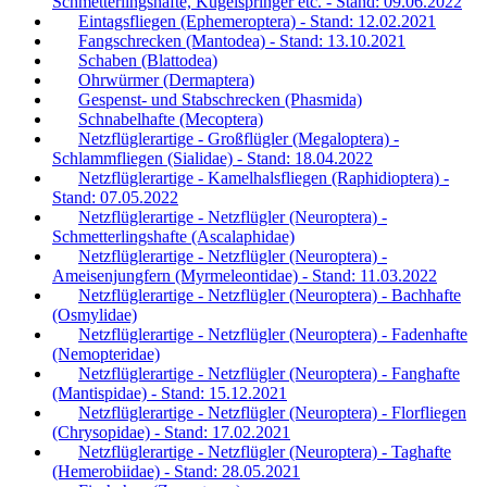
Schmetterlingshafte, Kugelspringer etc. - Stand: 09.06.2022
Eintagsfliegen (Ephemeroptera) - Stand: 12.02.2021
Fangschrecken (Mantodea) - Stand: 13.10.2021
Schaben (Blattodea)
Ohrwürmer (Dermaptera)
Gespenst- und Stabschrecken (Phasmida)
Schnabelhafte (Mecoptera)
Netzflüglerartige - Großflügler (Megaloptera) -
Schlammfliegen (Sialidae) - Stand: 18.04.2022
Netzflüglerartige - Kamelhalsfliegen (Raphidioptera) -
Stand: 07.05.2022
Netzflüglerartige - Netzflügler (Neuroptera) -
Schmetterlingshafte (Ascalaphidae)
Netzflüglerartige - Netzflügler (Neuroptera) -
Ameisenjungfern (Myrmeleontidae) - Stand: 11.03.2022
Netzflüglerartige - Netzflügler (Neuroptera) - Bachhafte
(Osmylidae)
Netzflüglerartige - Netzflügler (Neuroptera) - Fadenhafte
(Nemopteridae)
Netzflüglerartige - Netzflügler (Neuroptera) - Fanghafte
(Mantispidae) - Stand: 15.12.2021
Netzflüglerartige - Netzflügler (Neuroptera) - Florfliegen
(Chrysopidae) - Stand: 17.02.2021
Netzflüglerartige - Netzflügler (Neuroptera) - Taghafte
(Hemerobiidae) - Stand: 28.05.2021