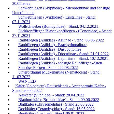
30.05.2022
Schwebfliegen (Syrphidae) - Microdontinae und sonstige
Unterfamilien
Schwebfliegen (Syrphidae) - Eristalinae - Stand:
07.11.2021
Wollschweber (Bombyliidae) - Stand: 04.12.2021
Dickkopffliegen/Blasenkopffliegen - (Conopidae) - Stand:
27.11.2021
Raubfliegen (Asilidae) - Asilinae - Stand: 06.06.2022
Raubfliegen (Asilidae) - Brachyrhopalinae
Raubfliegen (Asilidae) - Dasypogoniae
Raubfliegen (Asilidae) - Dioctriinae - Stand: 21.01.2022
Raubfliegen (Asilidae) - Laphriinae - Stand: 10.12.2021
Raubfliegen (Asilidae) - sonstige Raubfliegen-Arten
Sonstige Fliegen - Stand: 22.08.2022
Unterordnung Mückenartige (Nematocera) - Stand:
11.03.2022
WANTED
Käfer (Coleoptera) Deutschlands - Artenportraits Käfer -
Stand: 20.06.2022
Aaskäfer (Silphidae) - Stand: 28.04.2022
Blatthornkäfer (Scarabaeidae) - Stand: 09.06.2022
Blattkäfer (Chrysomelidae) - Stand 23.05.2022
Bockkäfer (Cerambycidae) - Stand: 16.05.2022
Buntkäfer (Cleridae) - Stand: 06.01.2022