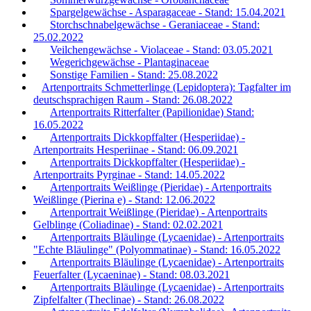
Spargelgewächse - Asparagaceae - Stand: 15.04.2021
Storchschnabelgewächse - Geraniaceae - Stand:
25.02.2022
Veilchengewächse - Violaceae - Stand: 03.05.2021
Wegerichgewächse - Plantaginaceae
Sonstige Familien - Stand: 25.08.2022
Artenportraits Schmetterlinge (Lepidoptera): Tagfalter im
deutschsprachigen Raum - Stand: 26.08.2022
Artenportraits Ritterfalter (Papilionidae) Stand:
16.05.2022
Artenportraits Dickkopffalter (Hesperiidae) -
Artenportraits Hesperiinae - Stand: 06.09.2021
Artenportraits Dickkopffalter (Hesperiidae) -
Artenportraits Pyrginae - Stand: 14.05.2022
Artenportraits Weißlinge (Pieridae) - Artenportraits
Weißlinge (Pierina e) - Stand: 12.06.2022
Artenportrait Weißlinge (Pieridae) - Artenportraits
Gelblinge (Coliadinae) - Stand: 02.02.2021
Artenportraits Bläulinge (Lycaenidae) - Artenportraits
"Echte Bläulinge" (Polyommatinae) - Stand: 16.05.2022
Artenportraits Bläulinge (Lycaenidae) - Artenportraits
Feuerfalter (Lycaeninae) - Stand: 08.03.2021
Artenportraits Bläulinge (Lycaenidae) - Artenportraits
Zipfelfalter (Theclinae) - Stand: 26.08.2022