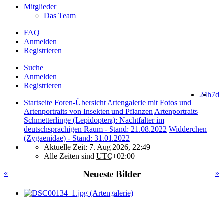
Mitglieder
Das Team
FAQ
Anmelden
Registrieren
Suche
Anmelden
Registrieren
24h
7d
Startseite
Foren-Übersicht
Artengalerie mit Fotos und
Artenportraits von Insekten und Pflanzen
Artenportraits
Schmetterlinge (Lepidoptera): Nachtfalter im
deutschsprachigen Raum - Stand: 21.08.2022
Widderchen
(Zygaenidae) - Stand: 31.01.2022
Aktuelle Zeit: 7. Aug 2026, 22:49
Alle Zeiten sind
UTC+02:00
«
Neueste Bilder
»