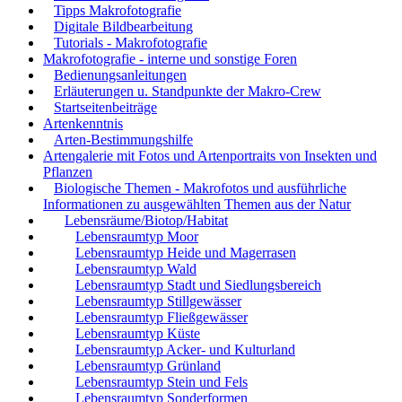
Tipps Makrofotografie
Digitale Bildbearbeitung
Tutorials - Makrofotografie
Makrofotografie - interne und sonstige Foren
Bedienungsanleitungen
Erläuterungen u. Standpunkte der Makro-Crew
Startseitenbeiträge
Artenkenntnis
Arten-Bestimmungshilfe
Artengalerie mit Fotos und Artenportraits von Insekten und
Pflanzen
Biologische Themen - Makrofotos und ausführliche
Informationen zu ausgewählten Themen aus der Natur
Lebensräume/Biotop/Habitat
Lebensraumtyp Moor
Lebensraumtyp Heide und Magerrasen
Lebensraumtyp Wald
Lebensraumtyp Stadt und Siedlungsbereich
Lebensraumtyp Stillgewässer
Lebensraumtyp Fließgewässer
Lebensraumtyp Küste
Lebensraumtyp Acker- und Kulturland
Lebensraumtyp Grünland
Lebensraumtyp Stein und Fels
Lebensraumtyp Sonderformen