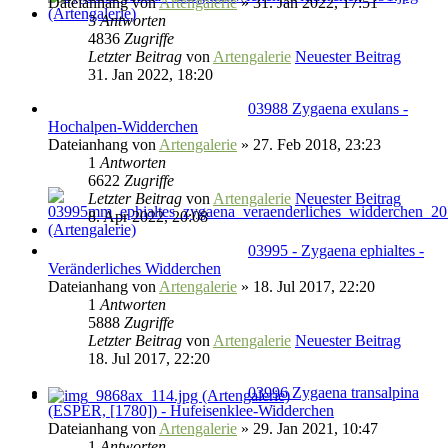
Dateianhang
von
Artengalerie
» 31. Jan 2022, 17:51
3
Antworten
4836
Zugriffe
Letzter Beitrag
von
Artengalerie
Neuester Beitrag
31. Jan 2022, 18:20
03988 Zygaena exulans -
Hochalpen-Widderchen
Dateianhang
von
Artengalerie
» 27. Feb 2018, 23:23
1
Antworten
6622
Zugriffe
Letzter Beitrag
von
Artengalerie
Neuester Beitrag
8. Apr 2022, 20:08
03995 - Zygaena ephialtes -
Veränderliches Widderchen
Dateianhang
von
Artengalerie
» 18. Jul 2017, 22:20
1
Antworten
5888
Zugriffe
Letzter Beitrag
von
Artengalerie
Neuester Beitrag
18. Jul 2017, 22:20
03996 Zygaena transalpina
(ESPER, [1780]) - Hufeisenklee-Widderchen
Dateianhang
von
Artengalerie
» 29. Jan 2021, 10:47
1
Antworten