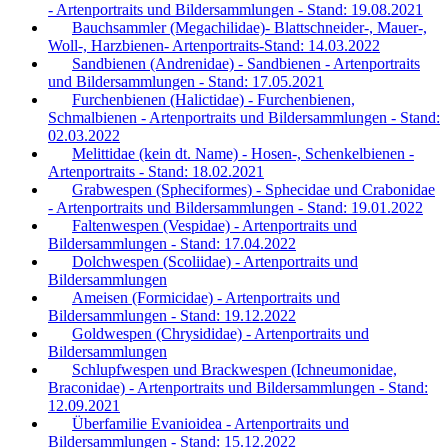
- Artenportraits und Bildersammlungen - Stand: 19.08.2021
Bauchsammler (Megachilidae)- Blattschneider-, Mauer-,
Woll-, Harzbienen- Artenportraits-Stand: 14.03.2022
Sandbienen (Andrenidae) - Sandbienen - Artenportraits
und Bildersammlungen - Stand: 17.05.2021
Furchenbienen (Halictidae) - Furchenbienen,
Schmalbienen - Artenportraits und Bildersammlungen - Stand:
02.03.2022
Melittidae (kein dt. Name) - Hosen-, Schenkelbienen -
Artenportraits - Stand: 18.02.2021
Grabwespen (Spheciformes) - Sphecidae und Crabonidae
- Artenportraits und Bildersammlungen - Stand: 19.01.2022
Faltenwespen (Vespidae) - Artenportraits und
Bildersammlungen - Stand: 17.04.2022
Dolchwespen (Scoliidae) - Artenportraits und
Bildersammlungen
Ameisen (Formicidae) - Artenportraits und
Bildersammlungen - Stand: 19.12.2022
Goldwespen (Chrysididae) - Artenportraits und
Bildersammlungen
Schlupfwespen und Brackwespen (Ichneumonidae,
Braconidae) - Artenportraits und Bildersammlungen - Stand:
12.09.2021
Überfamilie Evanioidea - Artenportraits und
Bildersammlungen - Stand: 15.12.2022