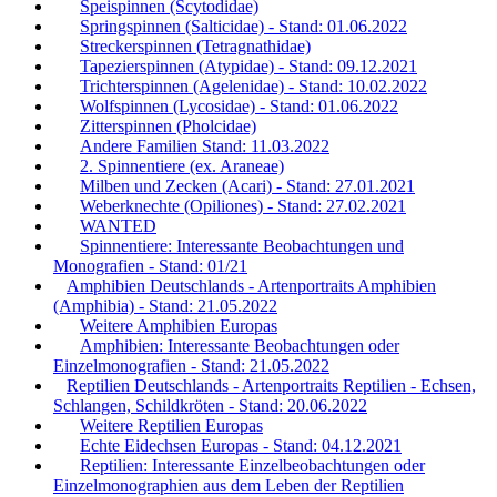
Speispinnen (Scytodidae)
Springspinnen (Salticidae) - Stand: 01.06.2022
Streckerspinnen (Tetragnathidae)
Tapezierspinnen (Atypidae) - Stand: 09.12.2021
Trichterspinnen (Agelenidae) - Stand: 10.02.2022
Wolfspinnen (Lycosidae) - Stand: 01.06.2022
Zitterspinnen (Pholcidae)
Andere Familien Stand: 11.03.2022
2. Spinnentiere (ex. Araneae)
Milben und Zecken (Acari) - Stand: 27.01.2021
Weberknechte (Opiliones) - Stand: 27.02.2021
WANTED
Spinnentiere: Interessante Beobachtungen und
Monografien - Stand: 01/21
Amphibien Deutschlands - Artenportraits Amphibien
(Amphibia) - Stand: 21.05.2022
Weitere Amphibien Europas
Amphibien: Interessante Beobachtungen oder
Einzelmonografien - Stand: 21.05.2022
Reptilien Deutschlands - Artenportraits Reptilien - Echsen,
Schlangen, Schildkröten - Stand: 20.06.2022
Weitere Reptilien Europas
Echte Eidechsen Europas - Stand: 04.12.2021
Reptilien: Interessante Einzelbeobachtungen oder
Einzelmonographien aus dem Leben der Reptilien