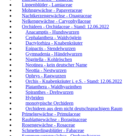
Lippenblütler - Lamiaceae
Mohngewächse - Papaveraceae
Nachtkerzengewächse - Onagraceae
Nelkengewächse - Caryophyllaceae
Orchideen - Orchidaceae - Stand: 12.06.2022
Anacamptis - Hundswurzen
Cephalanthera - Waldvöglein
Dactylorhiza - Knabenkräuter
Epipactis - Stendelwurzen
Gymnadenia - Händelwurzen
Nigritella - Kohlröschen
Neotinea - kein deutscher Name
Neottia - Nestwurzen
Ophrys - Ragwurzen
Orchis - Knabenkräuter i. e.S. - Stand: 12.06.2022
Platanthera - Waldhyazinthen
Spiranthes - Drehwurzen
Hybriden
monotypische Orchideen
Orchideen aus dem nicht deutschsprachigen Raum
Primelgewächse - Primulaceae
Raublattgewächse - Boraginaceae
Rosengewächse - Rosaceae
Schmetterlingsblütler - Fabaceae
Sommerwurzgewächse - Orobanchaceae