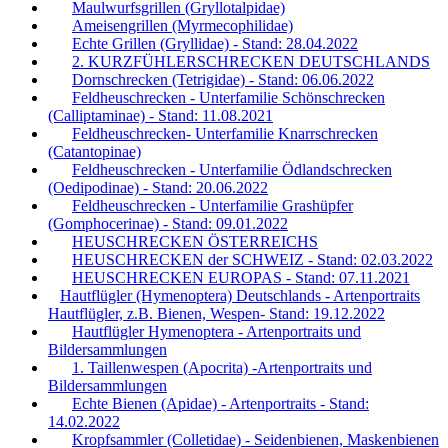
Maulwurfsgrillen (Gryllotalpidae)
Ameisengrillen (Myrmecophilidae)
Echte Grillen (Gryllidae) - Stand: 28.04.2022
2. KURZFÜHLERSCHRECKEN DEUTSCHLANDS
Dornschrecken (Tetrigidae) - Stand: 06.06.2022
Feldheuschrecken - Unterfamilie Schönschrecken
(Calliptaminae) - Stand: 11.08.2021
Feldheuschrecken- Unterfamilie Knarrschrecken
(Catantopinae)
Feldheuschrecken - Unterfamilie Ödlandschrecken
(Oedipodinae) - Stand: 20.06.2022
Feldheuschrecken - Unterfamilie Grashüpfer
(Gomphocerinae) - Stand: 09.01.2022
HEUSCHRECKEN ÖSTERREICHS
HEUSCHRECKEN der SCHWEIZ - Stand: 02.03.2022
HEUSCHRECKEN EUROPAS - Stand: 07.11.2021
Hautflügler (Hymenoptera) Deutschlands - Artenportraits
Hautflügler, z.B. Bienen, Wespen- Stand: 19.12.2022
Hautflügler Hymenoptera - Artenportraits und
Bildersammlungen
1. Taillenwespen (Apocrita) -Artenportraits und
Bildersammlungen
Echte Bienen (Apidae) - Artenportraits - Stand:
14.02.2022
Kropfsammler (Colletidae) - Seidenbienen, Maskenbienen