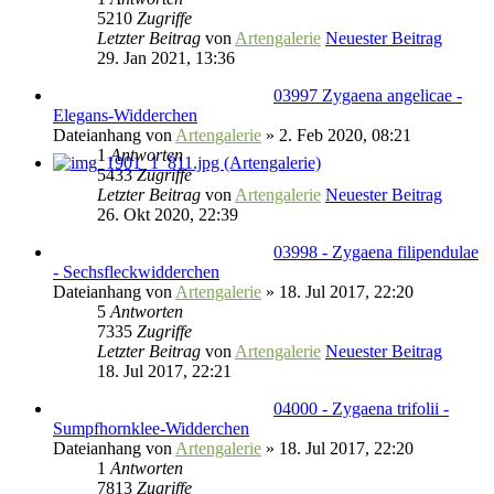
5210
Zugriffe
Letzter Beitrag
von
Artengalerie
Neuester Beitrag
29. Jan 2021, 13:36
03997 Zygaena angelicae -
Elegans-Widderchen
Dateianhang
von
Artengalerie
» 2. Feb 2020, 08:21
1
Antworten
5433
Zugriffe
Letzter Beitrag
von
Artengalerie
Neuester Beitrag
26. Okt 2020, 22:39
03998 - Zygaena filipendulae
- Sechsfleckwidderchen
Dateianhang
von
Artengalerie
» 18. Jul 2017, 22:20
5
Antworten
7335
Zugriffe
Letzter Beitrag
von
Artengalerie
Neuester Beitrag
18. Jul 2017, 22:21
04000 - Zygaena trifolii -
Sumpfhornklee-Widderchen
Dateianhang
von
Artengalerie
» 18. Jul 2017, 22:20
1
Antworten
7813
Zugriffe