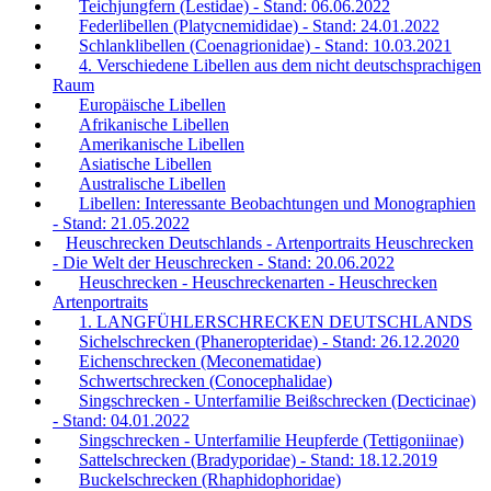
Teichjungfern (Lestidae) - Stand: 06.06.2022
Federlibellen (Platycnemididae) - Stand: 24.01.2022
Schlanklibellen (Coenagrionidae) - Stand: 10.03.2021
4. Verschiedene Libellen aus dem nicht deutschsprachigen
Raum
Europäische Libellen
Afrikanische Libellen
Amerikanische Libellen
Asiatische Libellen
Australische Libellen
Libellen: Interessante Beobachtungen und Monographien
- Stand: 21.05.2022
Heuschrecken Deutschlands - Artenportraits Heuschrecken
- Die Welt der Heuschrecken - Stand: 20.06.2022
Heuschrecken - Heuschreckenarten - Heuschrecken
Artenportraits
1. LANGFÜHLERSCHRECKEN DEUTSCHLANDS
Sichelschrecken (Phaneropteridae) - Stand: 26.12.2020
Eichenschrecken (Meconematidae)
Schwertschrecken (Conocephalidae)
Singschrecken - Unterfamilie Beißschrecken (Decticinae)
- Stand: 04.01.2022
Singschrecken - Unterfamilie Heupferde (Tettigoniinae)
Sattelschrecken (Bradyporidae) - Stand: 18.12.2019
Buckelschrecken (Rhaphidophoridae)