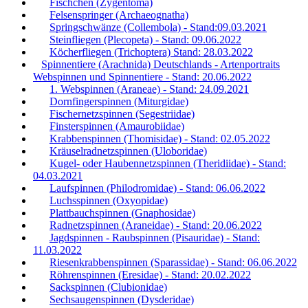
Fischchen (Zygentoma)
Felsenspringer (Archaeognatha)
Springschwänze (Collembola) - Stand:09.03.2021
Steinfliegen (Plecopeta) - Stand: 09.06.2022
Köcherfliegen (Trichoptera) Stand: 28.03.2022
Spinnentiere (Arachnida) Deutschlands - Artenportraits
Webspinnen und Spinnentiere - Stand: 20.06.2022
1. Webspinnen (Araneae) - Stand: 24.09.2021
Dornfingerspinnen (Miturgidae)
Fischernetzspinnen (Segestriidae)
Finsterspinnen (Amaurobiidae)
Krabbenspinnen (Thomisidae) - Stand: 02.05.2022
Kräuselradnetzspinnen (Uloboridae)
Kugel- oder Haubennetzspinnen (Theridiidae) - Stand:
04.03.2021
Laufspinnen (Philodromidae) - Stand: 06.06.2022
Luchsspinnen (Oxyopidae)
Plattbauchspinnen (Gnaphosidae)
Radnetzspinnen (Araneidae) - Stand: 20.06.2022
Jagdspinnen - Raubspinnen (Pisauridae) - Stand:
11.03.2022
Riesenkrabbenspinnen (Sparassidae) - Stand: 06.06.2022
Röhrenspinnen (Eresidae) - Stand: 20.02.2022
Sackspinnen (Clubionidae)
Sechsaugenspinnen (Dysderidae)