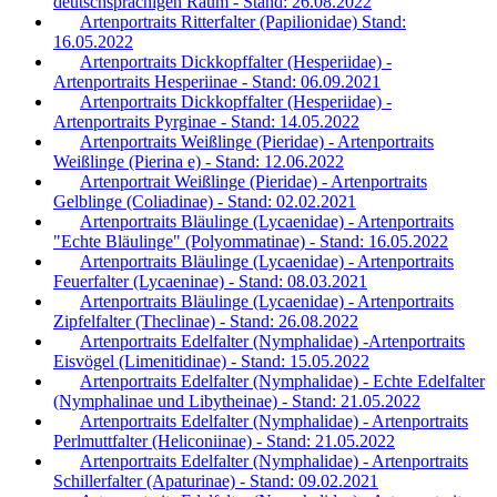
deutschsprachigen Raum - Stand: 26.08.2022
Artenportraits Ritterfalter (Papilionidae) Stand:
16.05.2022
Artenportraits Dickkopffalter (Hesperiidae) -
Artenportraits Hesperiinae - Stand: 06.09.2021
Artenportraits Dickkopffalter (Hesperiidae) -
Artenportraits Pyrginae - Stand: 14.05.2022
Artenportraits Weißlinge (Pieridae) - Artenportraits
Weißlinge (Pierina e) - Stand: 12.06.2022
Artenportrait Weißlinge (Pieridae) - Artenportraits
Gelblinge (Coliadinae) - Stand: 02.02.2021
Artenportraits Bläulinge (Lycaenidae) - Artenportraits
"Echte Bläulinge" (Polyommatinae) - Stand: 16.05.2022
Artenportraits Bläulinge (Lycaenidae) - Artenportraits
Feuerfalter (Lycaeninae) - Stand: 08.03.2021
Artenportraits Bläulinge (Lycaenidae) - Artenportraits
Zipfelfalter (Theclinae) - Stand: 26.08.2022
Artenportraits Edelfalter (Nymphalidae) -Artenportraits
Eisvögel (Limenitidinae) - Stand: 15.05.2022
Artenportraits Edelfalter (Nymphalidae) - Echte Edelfalter
(Nymphalinae und Libytheinae) - Stand: 21.05.2022
Artenportraits Edelfalter (Nymphalidae) - Artenportraits
Perlmuttfalter (Heliconiinae) - Stand: 21.05.2022
Artenportraits Edelfalter (Nymphalidae) - Artenportraits
Schillerfalter (Apaturinae) - Stand: 09.02.2021