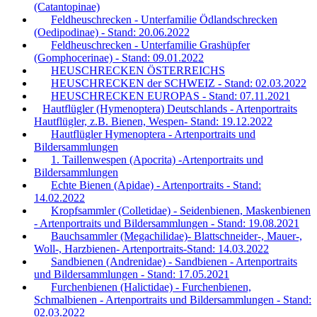
(Catantopinae)
Feldheuschrecken - Unterfamilie Ödlandschrecken
(Oedipodinae) - Stand: 20.06.2022
Feldheuschrecken - Unterfamilie Grashüpfer
(Gomphocerinae) - Stand: 09.01.2022
HEUSCHRECKEN ÖSTERREICHS
HEUSCHRECKEN der SCHWEIZ - Stand: 02.03.2022
HEUSCHRECKEN EUROPAS - Stand: 07.11.2021
Hautflügler (Hymenoptera) Deutschlands - Artenportraits
Hautflügler, z.B. Bienen, Wespen- Stand: 19.12.2022
Hautflügler Hymenoptera - Artenportraits und
Bildersammlungen
1. Taillenwespen (Apocrita) -Artenportraits und
Bildersammlungen
Echte Bienen (Apidae) - Artenportraits - Stand:
14.02.2022
Kropfsammler (Colletidae) - Seidenbienen, Maskenbienen
- Artenportraits und Bildersammlungen - Stand: 19.08.2021
Bauchsammler (Megachilidae)- Blattschneider-, Mauer-,
Woll-, Harzbienen- Artenportraits-Stand: 14.03.2022
Sandbienen (Andrenidae) - Sandbienen - Artenportraits
und Bildersammlungen - Stand: 17.05.2021
Furchenbienen (Halictidae) - Furchenbienen,
Schmalbienen - Artenportraits und Bildersammlungen - Stand:
02.03.2022