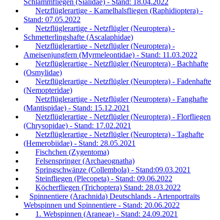
Schlammfliegen (Sialidae) - Stand: 18.04.2022
Netzflüglerartige - Kamelhalsfliegen (Raphidioptera) -
Stand: 07.05.2022
Netzflüglerartige - Netzflügler (Neuroptera) -
Schmetterlingshafte (Ascalaphidae)
Netzflüglerartige - Netzflügler (Neuroptera) -
Ameisenjungfern (Myrmeleontidae) - Stand: 11.03.2022
Netzflüglerartige - Netzflügler (Neuroptera) - Bachhafte
(Osmylidae)
Netzflüglerartige - Netzflügler (Neuroptera) - Fadenhafte
(Nemopteridae)
Netzflüglerartige - Netzflügler (Neuroptera) - Fanghafte
(Mantispidae) - Stand: 15.12.2021
Netzflüglerartige - Netzflügler (Neuroptera) - Florfliegen
(Chrysopidae) - Stand: 17.02.2021
Netzflüglerartige - Netzflügler (Neuroptera) - Taghafte
(Hemerobiidae) - Stand: 28.05.2021
Fischchen (Zygentoma)
Felsenspringer (Archaeognatha)
Springschwänze (Collembola) - Stand:09.03.2021
Steinfliegen (Plecopeta) - Stand: 09.06.2022
Köcherfliegen (Trichoptera) Stand: 28.03.2022
Spinnentiere (Arachnida) Deutschlands - Artenportraits
Webspinnen und Spinnentiere - Stand: 20.06.2022
1. Webspinnen (Araneae) - Stand: 24.09.2021