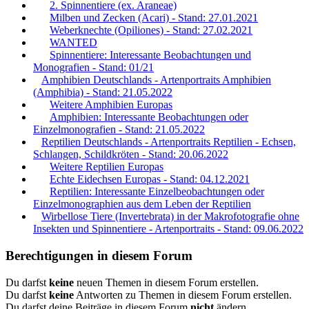
2. Spinnentiere (ex. Araneae)
Milben und Zecken (Acari) - Stand: 27.01.2021
Weberknechte (Opiliones) - Stand: 27.02.2021
WANTED
Spinnentiere: Interessante Beobachtungen und
Monografien - Stand: 01/21
Amphibien Deutschlands - Artenportraits Amphibien
(Amphibia) - Stand: 21.05.2022
Weitere Amphibien Europas
Amphibien: Interessante Beobachtungen oder
Einzelmonografien - Stand: 21.05.2022
Reptilien Deutschlands - Artenportraits Reptilien - Echsen,
Schlangen, Schildkröten - Stand: 20.06.2022
Weitere Reptilien Europas
Echte Eidechsen Europas - Stand: 04.12.2021
Reptilien: Interessante Einzelbeobachtungen oder
Einzelmonographien aus dem Leben der Reptilien
Wirbellose Tiere (Invertebrata) in der Makrofotografie ohne
Insekten und Spinnentiere - Artenportraits - Stand: 09.06.2022
Berechtigungen in diesem Forum
Du darfst
keine
neuen Themen in diesem Forum erstellen.
Du darfst
keine
Antworten zu Themen in diesem Forum erstellen.
Du darfst deine Beiträge in diesem Forum
nicht
ändern.