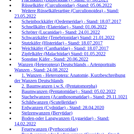
Rüsselkäfer (Curculionidae) -Stand: 05.06.2022
Weitere Rüsselkäferartige (Curculionoidea) - Stand:
23.05.2022
Scheinbockkäfer (Oedemeridae) - Stand: 18.07.2017
Schnellkäfer (Elateridae) - Stand: 01.06.2022
Schröter (Lucanidae) - Stand: 24.01.2022
Schwarzkäfer (Tenebrionidae) Stand: 21.01.2022
Stutzkäfer (Histeridae) - Stand: 18.07.2017
Weichkäfer (Cantharidae) - Stand: 18.07.2017
Zipfelkäfer (Malachiidae) Stand: 01.05.2022
Sonstige Käfer - Stand: 20.06.2022
Wanzen (Heteroptera) Deutschlands - Artenportraits
Wanzen - Stand: 24.08.2022
1. Wanzen - Heteroptera: Anatomie, Kurzbeschreibung
der Wanzen Deutschlands
2. Baumwanzen i.w.S. (Pentatomorpha)
Baumwanzen (Pentatomidae) - Stand: 05.02.2022
Stachelwanzen (Acanthosomatidae) - Stand: 29.11.1021
Schildwanzen (Scutelleridae)
Erdwanzen (Cydnidae) - Stand: 28.04.2020
Stelzenwanzen (Berytidae)
Boden-oder Langwanzen (Lygaeidae) - Stand:
14.02.2022
Feuerwanzen (Pyrrhocoridae)