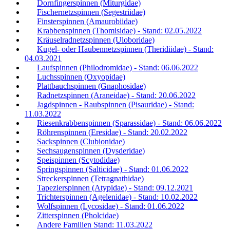
Dornfingerspinnen (Miturgidae)
Fischernetzspinnen (Segestriidae)
Finsterspinnen (Amaurobiidae)
Krabbenspinnen (Thomisidae) - Stand: 02.05.2022
Kräuselradnetzspinnen (Uloboridae)
Kugel- oder Haubennetzspinnen (Theridiidae) - Stand:
04.03.2021
Laufspinnen (Philodromidae) - Stand: 06.06.2022
Luchsspinnen (Oxyopidae)
Plattbauchspinnen (Gnaphosidae)
Radnetzspinnen (Araneidae) - Stand: 20.06.2022
Jagdspinnen - Raubspinnen (Pisauridae) - Stand:
11.03.2022
Riesenkrabbenspinnen (Sparassidae) - Stand: 06.06.2022
Röhrenspinnen (Eresidae) - Stand: 20.02.2022
Sackspinnen (Clubionidae)
Sechsaugenspinnen (Dysderidae)
Speispinnen (Scytodidae)
Springspinnen (Salticidae) - Stand: 01.06.2022
Streckerspinnen (Tetragnathidae)
Tapezierspinnen (Atypidae) - Stand: 09.12.2021
Trichterspinnen (Agelenidae) - Stand: 10.02.2022
Wolfspinnen (Lycosidae) - Stand: 01.06.2022
Zitterspinnen (Pholcidae)
Andere Familien Stand: 11.03.2022