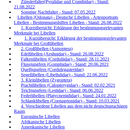
Zünslerfalter(Pyralidae und Crambidae) - Stand:
21.08.2022
Sonstige Nachtfalter - Stand: 07.05.2022
Libellen (Odonata) - Deutsche Libellen - Artenportraits
Libellen - Bestimmungshilfen Libellen - Stand: 26.08.2022
1. Kurzübersicht: Erklärung der bestimmungsrelevanten
Merkmale bei Libellen
1. Kurzübersicht: Erklärung der bestimmungsrelevanten
Merkmale bei Großlibellen
2. Großlibellen (Anisoptera)
Edellibellen (Aeshnidae) - Stand: 26.08.2022
Falkenlibellen (Corduliidae) - Stand: 28.11.2021
Flussjungfern (Gomphidae) - Stand: 20.06.2021
Quelljungfern (Cordulegasteridae)
Segellibellen (Libellulidae) - Stand: 22.06.2022
3. Kleinlibellen (Zygoptera)
Prachtlibellen (Calopterygidae) - Stand: 02.02.2021
Teichjungfern (Lestidae) - Stand: 06.06.2022
Federlibellen (Platycnemididae) - Stand: 24.01.2022
Schlanklibellen (Coenagrionidae) - Stand: 10.03.2021
4. Verschiedene Libellen aus dem nicht deutschsprachigen
Raum
Europäische Libellen
Afrikanische Libellen
Amerikanische Libellen