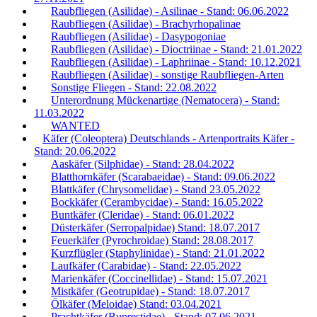
Raubfliegen (Asilidae) - Asilinae - Stand: 06.06.2022
Raubfliegen (Asilidae) - Brachyrhopalinae
Raubfliegen (Asilidae) - Dasypogoniae
Raubfliegen (Asilidae) - Dioctriinae - Stand: 21.01.2022
Raubfliegen (Asilidae) - Laphriinae - Stand: 10.12.2021
Raubfliegen (Asilidae) - sonstige Raubfliegen-Arten
Sonstige Fliegen - Stand: 22.08.2022
Unterordnung Mückenartige (Nematocera) - Stand:
11.03.2022
WANTED
Käfer (Coleoptera) Deutschlands - Artenportraits Käfer -
Stand: 20.06.2022
Aaskäfer (Silphidae) - Stand: 28.04.2022
Blatthornkäfer (Scarabaeidae) - Stand: 09.06.2022
Blattkäfer (Chrysomelidae) - Stand 23.05.2022
Bockkäfer (Cerambycidae) - Stand: 16.05.2022
Buntkäfer (Cleridae) - Stand: 06.01.2022
Düsterkäfer (Serropalpidae) Stand: 18.07.2017
Feuerkäfer (Pyrochroidae) Stand: 28.08.2017
Kurzflügler (Staphylinidae) - Stand: 21.01.2022
Laufkäfer (Carabidae) - Stand: 22.05.2022
Marienkäfer (Coccinellidae) - Stand: 15.07.2021
Mistkäfer (Geotrupidae) - Stand: 18.07.2017
Ölkäfer (Meloidae) Stand: 03.04.2021
Prachtkäfer (Buprestidae) - Stand: 07.06.2021