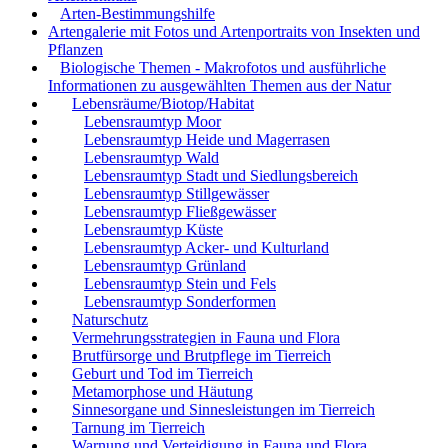
Arten-Bestimmungshilfe
Artengalerie mit Fotos und Artenportraits von Insekten und
Pflanzen
Biologische Themen - Makrofotos und ausführliche
Informationen zu ausgewählten Themen aus der Natur
Lebensräume/Biotop/Habitat
Lebensraumtyp Moor
Lebensraumtyp Heide und Magerrasen
Lebensraumtyp Wald
Lebensraumtyp Stadt und Siedlungsbereich
Lebensraumtyp Stillgewässer
Lebensraumtyp Fließgewässer
Lebensraumtyp Küste
Lebensraumtyp Acker- und Kulturland
Lebensraumtyp Grünland
Lebensraumtyp Stein und Fels
Lebensraumtyp Sonderformen
Naturschutz
Vermehrungsstrategien in Fauna und Flora
Brutfürsorge und Brutpflege im Tierreich
Geburt und Tod im Tierreich
Metamorphose und Häutung
Sinnesorgane und Sinnesleistungen im Tierreich
Tarnung im Tierreich
Warnung und Verteidigung in Fauna und Flora