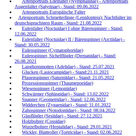
Artenportraits Edelfalter (Nymphalidae) - Artenportraits
Augenfalter (Satyrinae) - Stand: 09.06.2022
Artenportraits Europäische Falter
Artenportraits Schmetterlinge (Lepidoptera): Nachtfalter im
deutschsprachigen Raum - Stand: 21.08.2022
Eulenfalter (Noctuidae) I ohne Bärenspinner - Stand:
12.06.2022
Eulenfalter (Noctuidae) II / Bärenspinner (Arctiidae) -
Stand: 30.05.2022
Eulenspinner (Cymatophoridae)
Eulenspinner, Sichelflügler (Drepanidae) - Stand:
26.08.2021
Langhornmotten (Adelidae) - Stand: 25.07.2021
Glucken (Lasiocampidae) - Stand:21.11.2021
Pfauenspinner (Saturniidae) - Stand: 21.05.2022
Prozessionsspinner (Thaumepoeidae)
Wiesenspinner (Lemoniidae)
Schwärmer (Sphingidae) - Stand: 13.02.2022
Spanner (Geometridae) - Stand: 12.06.2022
Widderchen (Zygaenidae) - Stand: 31.01.2022
Zahnspinner (Notodontidae) - Stand: 08.04.2022
Glasflügler (Sesiidae) - Stand: 27.12.2021
Holzbohrer (Cossidae)
Wurzelbohrer (Hepialidae) - Stand: 29.01.2021
Wickler, Blattroller (Tortricidae) - Stand: 02.06.2022