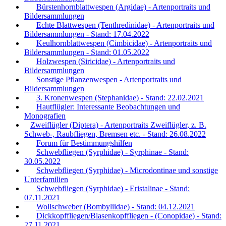
Bürstenhornblattwespen (Argidae) - Artenportraits und
Bildersammlungen
Echte Blattwespen (Tenthredinidae) - Artenportraits und
Bildersammlungen - Stand: 17.04.2022
Keulhornblattwespen (Cimbicidae) - Artenportraits und
Bildersammlungen - Stand: 01.05.2022
Holzwespen (Siricidae) - Artenportraits und
Bildersammlungen
Sonstige Pflanzenwespen - Artenportraits und
Bildersammlungen
3. Kronenwespen (Stephanidae) - Stand: 22.02.2021
Hautflügler: Interessante Beobachtungen und
Monografien
Zweiflügler (Diptera) - Artenportraits Zweiflügler, z. B.
Schweb-, Raubfliegen, Bremsen etc. - Stand: 26.08.2022
Forum für Bestimmungshilfen
Schwebfliegen (Syrphidae) - Syrphinae - Stand:
30.05.2022
Schwebfliegen (Syrphidae) - Microdontinae und sonstige
Unterfamilien
Schwebfliegen (Syrphidae) - Eristalinae - Stand:
07.11.2021
Wollschweber (Bombyliidae) - Stand: 04.12.2021
Dickkopffliegen/Blasenkopffliegen - (Conopidae) - Stand:
27.11.2021