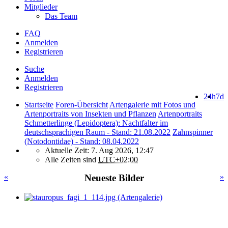
Mitglieder
Das Team
FAQ
Anmelden
Registrieren
Suche
Anmelden
Registrieren
24h
7d
Startseite
Foren-Übersicht
Artengalerie mit Fotos und
Artenportraits von Insekten und Pflanzen
Artenportraits
Schmetterlinge (Lepidoptera): Nachtfalter im
deutschsprachigen Raum - Stand: 21.08.2022
Zahnspinner
(Notodontidae) - Stand: 08.04.2022
Aktuelle Zeit: 7. Aug 2026, 12:47
Alle Zeiten sind
UTC+02:00
«
Neueste Bilder
»