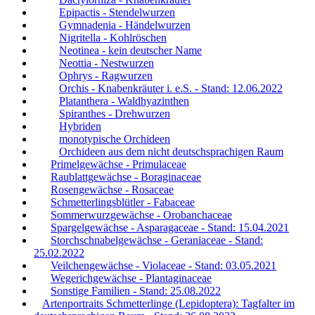
Epipactis - Stendelwurzen
Gymnadenia - Händelwurzen
Nigritella - Kohlröschen
Neotinea - kein deutscher Name
Neottia - Nestwurzen
Ophrys - Ragwurzen
Orchis - Knabenkräuter i. e.S. - Stand: 12.06.2022
Platanthera - Waldhyazinthen
Spiranthes - Drehwurzen
Hybriden
monotypische Orchideen
Orchideen aus dem nicht deutschsprachigen Raum
Primelgewächse - Primulaceae
Raublattgewächse - Boraginaceae
Rosengewächse - Rosaceae
Schmetterlingsblütler - Fabaceae
Sommerwurzgewächse - Orobanchaceae
Spargelgewächse - Asparagaceae - Stand: 15.04.2021
Storchschnabelgewächse - Geraniaceae - Stand:
25.02.2022
Veilchengewächse - Violaceae - Stand: 03.05.2021
Wegerichgewächse - Plantaginaceae
Sonstige Familien - Stand: 25.08.2022
Artenportraits Schmetterlinge (Lepidoptera): Tagfalter im