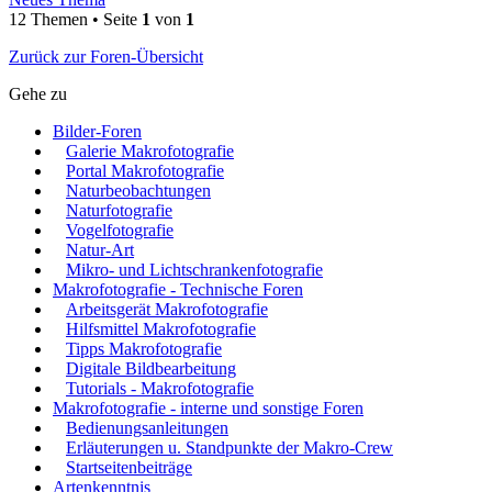
12 Themen • Seite
1
von
1
Zurück zur Foren-Übersicht
Gehe zu
Bilder-Foren
Galerie Makrofotografie
Portal Makrofotografie
Naturbeobachtungen
Naturfotografie
Vogelfotografie
Natur-Art
Mikro- und Lichtschrankenfotografie
Makrofotografie - Technische Foren
Arbeitsgerät Makrofotografie
Hilfsmittel Makrofotografie
Tipps Makrofotografie
Digitale Bildbearbeitung
Tutorials - Makrofotografie
Makrofotografie - interne und sonstige Foren
Bedienungsanleitungen
Erläuterungen u. Standpunkte der Makro-Crew
Startseitenbeiträge
Artenkenntnis