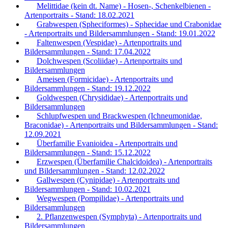
Melittidae (kein dt. Name) - Hosen-, Schenkelbienen -
Artenportraits - Stand: 18.02.2021
Grabwespen (Spheciformes) - Sphecidae und Crabonidae
- Artenportraits und Bildersammlungen - Stand: 19.01.2022
Faltenwespen (Vespidae) - Artenportraits und
Bildersammlungen - Stand: 17.04.2022
Dolchwespen (Scoliidae) - Artenportraits und
Bildersammlungen
Ameisen (Formicidae) - Artenportraits und
Bildersammlungen - Stand: 19.12.2022
Goldwespen (Chrysididae) - Artenportraits und
Bildersammlungen
Schlupfwespen und Brackwespen (Ichneumonidae,
Braconidae) - Artenportraits und Bildersammlungen - Stand:
12.09.2021
Überfamilie Evanioidea - Artenportraits und
Bildersammlungen - Stand: 15.12.2022
Erzwespen (Überfamilie Chalcidoidea) - Artenportraits
und Bildersammlungen - Stand: 12.02.2022
Gallwespen (Cynipidae) - Artenportraits und
Bildersammlungen - Stand: 10.02.2021
Wegwespen (Pompilidae) - Artenportraits und
Bildersammlungen
2. Pflanzenwespen (Symphyta) - Artenportraits und
Bildersammlungen