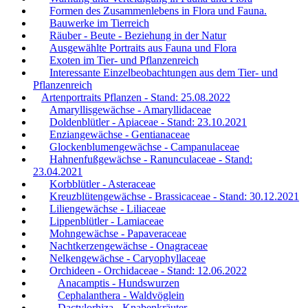
Formen des Zusammenlebens in Flora und Fauna.
Bauwerke im Tierreich
Räuber - Beute - Beziehung in der Natur
Ausgewählte Portraits aus Fauna und Flora
Exoten im Tier- und Pflanzenreich
Interessante Einzelbeobachtungen aus dem Tier- und
Pflanzenreich
Artenportraits Pflanzen - Stand: 25.08.2022
Amaryllisgewächse - Amaryllidaceae
Doldenblütler - Apiaceae - Stand: 23.10.2021
Enziangewächse - Gentianaceae
Glockenblumengewächse - Campanulaceae
Hahnenfußgewächse - Ranunculaceae - Stand:
23.04.2021
Korbblütler - Asteraceae
Kreuzblütengewächse - Brassicaceae - Stand: 30.12.2021
Liliengewächse - Liliaceae
Lippenblütler - Lamiaceae
Mohngewächse - Papaveraceae
Nachtkerzengewächse - Onagraceae
Nelkengewächse - Caryophyllaceae
Orchideen - Orchidaceae - Stand: 12.06.2022
Anacamptis - Hundswurzen
Cephalanthera - Waldvöglein
Dactylorhiza - Knabenkräuter