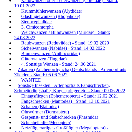
Randwanzen oder Lederwanzen (Coreidae) - Stand:
19.01.2022
Krummfühlerwanzen (Alydidae)
Glasflügelwanzen (Rhopalidae)
Stenocephalidae
3. Cimicomorpha
Weichwanzen / Blindwanzen (Miridae) - Stand:
24.08.2022
Raubwanzen (Reduviidae) - Stand: 19.02.2020
Sichelwanzen (Nabidae) - Stand: 14.02.2022
Blumenwanzen (Anthocoridae)
Gitterwanzen (Tingidae)
4. Sonstige Wanzen - Stand: 24.06.2021
Zikaden (Auchenorrhyncha) Deutschlands - Artenportraits
Zikaden - Stand: 05.06.2022
WANTED
Sonstige Insekten - Artenportraits Fangschrecken,
Schmetterlingshafte, Kugelspringer etc. - Stand: 09.06.2022
Eintagsfliegen (Ephemeroptera) - Stand: 12.02.2021
Fangschrecken (Mantodea) - Stand: 13.10.2021
Schaben (Blattodea)
Ohrwürmer (Dermaptera)
Gespenst- und Stabschrecken (Phasmida)
Schnabelhafte (Mecoptera)
Netzflüglerartige - Großflügler (Megaloptera) -