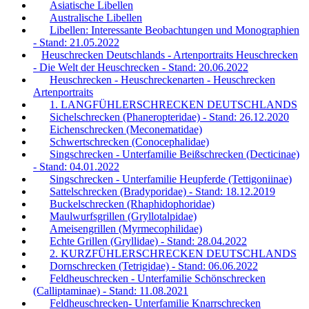
Asiatische Libellen
Australische Libellen
Libellen: Interessante Beobachtungen und Monographien
- Stand: 21.05.2022
Heuschrecken Deutschlands - Artenportraits Heuschrecken
- Die Welt der Heuschrecken - Stand: 20.06.2022
Heuschrecken - Heuschreckenarten - Heuschrecken
Artenportraits
1. LANGFÜHLERSCHRECKEN DEUTSCHLANDS
Sichelschrecken (Phaneropteridae) - Stand: 26.12.2020
Eichenschrecken (Meconematidae)
Schwertschrecken (Conocephalidae)
Singschrecken - Unterfamilie Beißschrecken (Decticinae)
- Stand: 04.01.2022
Singschrecken - Unterfamilie Heupferde (Tettigoniinae)
Sattelschrecken (Bradyporidae) - Stand: 18.12.2019
Buckelschrecken (Rhaphidophoridae)
Maulwurfsgrillen (Gryllotalpidae)
Ameisengrillen (Myrmecophilidae)
Echte Grillen (Gryllidae) - Stand: 28.04.2022
2. KURZFÜHLERSCHRECKEN DEUTSCHLANDS
Dornschrecken (Tetrigidae) - Stand: 06.06.2022
Feldheuschrecken - Unterfamilie Schönschrecken
(Calliptaminae) - Stand: 11.08.2021
Feldheuschrecken- Unterfamilie Knarrschrecken