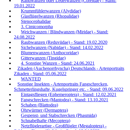
Randwanzen oder Lederwanzen (Coreidae) - Stand:
19.01.2022
Krummfühlerwanzen (Alydidae)
Glasflügelwanzen (Rhopalidae)
Stenocephalidae
3. Cimicomorpha
Weichwanzen / Blindwanzen (Miridae) - Stand:
24.08.2022
Raubwanzen (Reduviidae) - Stand: 19.02.2020
Sichelwanzen (Nabidae) - Stand: 14.02.2022
Blumenwanzen (Anthocoridae)
Gitterwanzen (Tingidae)
4. Sonstige Wanzen - Stand: 24.06.2021
Zikaden (Auchenorrhyncha) Deutschlands - Artenportraits
Zikaden - Stand: 05.06.2022
WANTED
Sonstige Insekten - Artenportraits Fangschrecken,
Schmetterlingshafte, Kugelspringer etc. - Stand: 09.06.2022
Eintagsfliegen (Ephemeroptera) - Stand: 12.02.2021
Fangschrecken (Mantodea) - Stand: 13.10.2021
Schaben (Blattodea)
Ohrwürmer (Dermaptera)
Gespenst- und Stabschrecken (Phasmida)
Schnabelhafte (Mecoptera)
Netzflüglerartige - Großflügler (Megaloptera) -