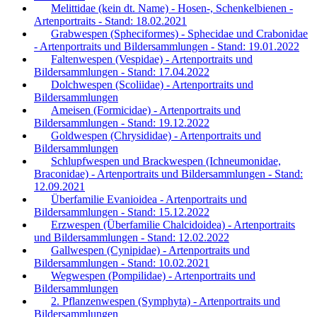
Melittidae (kein dt. Name) - Hosen-, Schenkelbienen -
Artenportraits - Stand: 18.02.2021
Grabwespen (Spheciformes) - Sphecidae und Crabonidae
- Artenportraits und Bildersammlungen - Stand: 19.01.2022
Faltenwespen (Vespidae) - Artenportraits und
Bildersammlungen - Stand: 17.04.2022
Dolchwespen (Scoliidae) - Artenportraits und
Bildersammlungen
Ameisen (Formicidae) - Artenportraits und
Bildersammlungen - Stand: 19.12.2022
Goldwespen (Chrysididae) - Artenportraits und
Bildersammlungen
Schlupfwespen und Brackwespen (Ichneumonidae,
Braconidae) - Artenportraits und Bildersammlungen - Stand:
12.09.2021
Überfamilie Evanioidea - Artenportraits und
Bildersammlungen - Stand: 15.12.2022
Erzwespen (Überfamilie Chalcidoidea) - Artenportraits
und Bildersammlungen - Stand: 12.02.2022
Gallwespen (Cynipidae) - Artenportraits und
Bildersammlungen - Stand: 10.02.2021
Wegwespen (Pompilidae) - Artenportraits und
Bildersammlungen
2. Pflanzenwespen (Symphyta) - Artenportraits und
Bildersammlungen