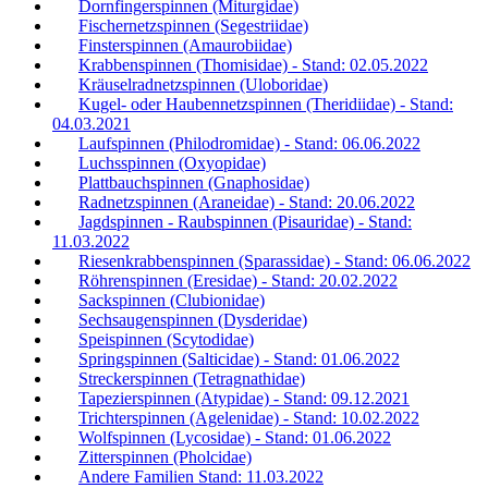
Dornfingerspinnen (Miturgidae)
Fischernetzspinnen (Segestriidae)
Finsterspinnen (Amaurobiidae)
Krabbenspinnen (Thomisidae) - Stand: 02.05.2022
Kräuselradnetzspinnen (Uloboridae)
Kugel- oder Haubennetzspinnen (Theridiidae) - Stand:
04.03.2021
Laufspinnen (Philodromidae) - Stand: 06.06.2022
Luchsspinnen (Oxyopidae)
Plattbauchspinnen (Gnaphosidae)
Radnetzspinnen (Araneidae) - Stand: 20.06.2022
Jagdspinnen - Raubspinnen (Pisauridae) - Stand:
11.03.2022
Riesenkrabbenspinnen (Sparassidae) - Stand: 06.06.2022
Röhrenspinnen (Eresidae) - Stand: 20.02.2022
Sackspinnen (Clubionidae)
Sechsaugenspinnen (Dysderidae)
Speispinnen (Scytodidae)
Springspinnen (Salticidae) - Stand: 01.06.2022
Streckerspinnen (Tetragnathidae)
Tapezierspinnen (Atypidae) - Stand: 09.12.2021
Trichterspinnen (Agelenidae) - Stand: 10.02.2022
Wolfspinnen (Lycosidae) - Stand: 01.06.2022
Zitterspinnen (Pholcidae)
Andere Familien Stand: 11.03.2022