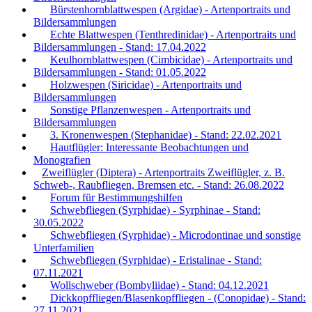
Bürstenhornblattwespen (Argidae) - Artenportraits und
Bildersammlungen
Echte Blattwespen (Tenthredinidae) - Artenportraits und
Bildersammlungen - Stand: 17.04.2022
Keulhornblattwespen (Cimbicidae) - Artenportraits und
Bildersammlungen - Stand: 01.05.2022
Holzwespen (Siricidae) - Artenportraits und
Bildersammlungen
Sonstige Pflanzenwespen - Artenportraits und
Bildersammlungen
3. Kronenwespen (Stephanidae) - Stand: 22.02.2021
Hautflügler: Interessante Beobachtungen und
Monografien
Zweiflügler (Diptera) - Artenportraits Zweiflügler, z. B.
Schweb-, Raubfliegen, Bremsen etc. - Stand: 26.08.2022
Forum für Bestimmungshilfen
Schwebfliegen (Syrphidae) - Syrphinae - Stand:
30.05.2022
Schwebfliegen (Syrphidae) - Microdontinae und sonstige
Unterfamilien
Schwebfliegen (Syrphidae) - Eristalinae - Stand:
07.11.2021
Wollschweber (Bombyliidae) - Stand: 04.12.2021
Dickkopffliegen/Blasenkopffliegen - (Conopidae) - Stand:
27.11.2021