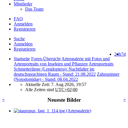
Mitglieder
Das Team
FAQ
Anmelden
Registrieren
Suche
Anmelden
Registrieren
24h
7d
Startseite
Foren-Übersicht
Artengalerie mit Fotos und
Artenportraits von Insekten und Pflanzen
Artenportraits
Schmetterlinge (Lepidoptera): Nachtfalter im
deutschsprachigen Raum - Stand: 21.08.2022
Zahnspinner
(Notodontidae) - Stand: 08.04.2022
Aktuelle Zeit: 7. Aug 2026, 19:57
Alle Zeiten sind
UTC+02:00
«
Neueste Bilder
»