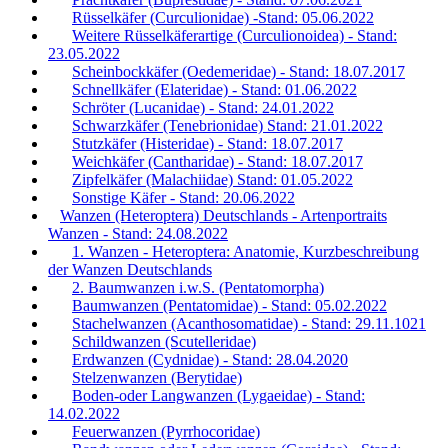
Rüsselkäfer (Curculionidae) -Stand: 05.06.2022
Weitere Rüsselkäferartige (Curculionoidea) - Stand:
23.05.2022
Scheinbockkäfer (Oedemeridae) - Stand: 18.07.2017
Schnellkäfer (Elateridae) - Stand: 01.06.2022
Schröter (Lucanidae) - Stand: 24.01.2022
Schwarzkäfer (Tenebrionidae) Stand: 21.01.2022
Stutzkäfer (Histeridae) - Stand: 18.07.2017
Weichkäfer (Cantharidae) - Stand: 18.07.2017
Zipfelkäfer (Malachiidae) Stand: 01.05.2022
Sonstige Käfer - Stand: 20.06.2022
Wanzen (Heteroptera) Deutschlands - Artenportraits
Wanzen - Stand: 24.08.2022
1. Wanzen - Heteroptera: Anatomie, Kurzbeschreibung
der Wanzen Deutschlands
2. Baumwanzen i.w.S. (Pentatomorpha)
Baumwanzen (Pentatomidae) - Stand: 05.02.2022
Stachelwanzen (Acanthosomatidae) - Stand: 29.11.1021
Schildwanzen (Scutelleridae)
Erdwanzen (Cydnidae) - Stand: 28.04.2020
Stelzenwanzen (Berytidae)
Boden-oder Langwanzen (Lygaeidae) - Stand:
14.02.2022
Feuerwanzen (Pyrrhocoridae)