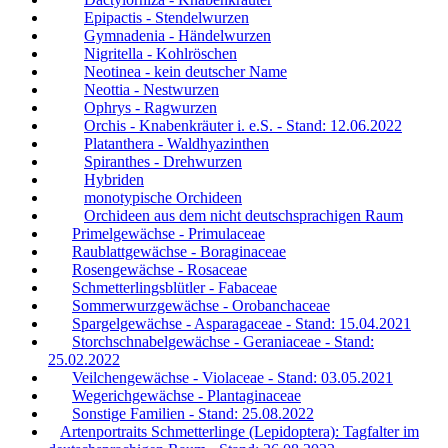
Epipactis - Stendelwurzen
Gymnadenia - Händelwurzen
Nigritella - Kohlröschen
Neotinea - kein deutscher Name
Neottia - Nestwurzen
Ophrys - Ragwurzen
Orchis - Knabenkräuter i. e.S. - Stand: 12.06.2022
Platanthera - Waldhyazinthen
Spiranthes - Drehwurzen
Hybriden
monotypische Orchideen
Orchideen aus dem nicht deutschsprachigen Raum
Primelgewächse - Primulaceae
Raublattgewächse - Boraginaceae
Rosengewächse - Rosaceae
Schmetterlingsblütler - Fabaceae
Sommerwurzgewächse - Orobanchaceae
Spargelgewächse - Asparagaceae - Stand: 15.04.2021
Storchschnabelgewächse - Geraniaceae - Stand:
25.02.2022
Veilchengewächse - Violaceae - Stand: 03.05.2021
Wegerichgewächse - Plantaginaceae
Sonstige Familien - Stand: 25.08.2022
Artenportraits Schmetterlinge (Lepidoptera): Tagfalter im