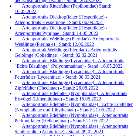
deutschsprachigen Raum - Stand: 26.08.2022
Artenportraits Ritterfalter (Papilionidae) Stand:
16.05.2022
Artenportraits Dickkopffalter (Hesperiidae) -
Artenportraits Hesperiinae - Stand: 06.09.2021
Artenportraits Dickkopffalter (Hesperiidae) -
Artenportraits Pyrginae - Stand: 14.05.2022
Artenportraits Weißlinge (Pieridae) - Artenportraits
Weißlinge (Pierina e) - Stand: 12.06.2022
Artenportrait Weißlinge (Pieridae) - Artenportraits
Gelblinge (Coliadinae) - Stand: 02.02.2021
Artenportraits Bläulinge (Lycaenidae) - Artenportraits
"Echte Bläulinge" (Polyommatinae) - Stand: 16.05.2022
Artenportraits Bläulinge (Lycaenidae) - Artenportraits
Feuerfalter (Lycaeninae) - Stand: 08.03.2021
Artenportraits Bläulinge (Lycaenidae) - Artenportraits
Zipfelfalter (Theclinae) - Stand: 26.08.2022
Artenportraits Edelfalter (Nymphalidae) -Artenportraits
Eisvögel (Limenitidinae) - Stand: 15.05.2022
Artenportraits Edelfalter (Nymphalidae) - Echte Edelfalter
(Nymphalinae und Libytheinae) - Stand: 21.05.2022
Artenportraits Edelfalter (Nymphalidae) - Artenportraits
Perlmuttfalter (Heliconiinae) - Stand: 21.05.2022
Artenportraits Edelfalter (Nymphalidae) - Artenportraits
Schillerfalter (Apaturinae) - Stand: 09.02.2021