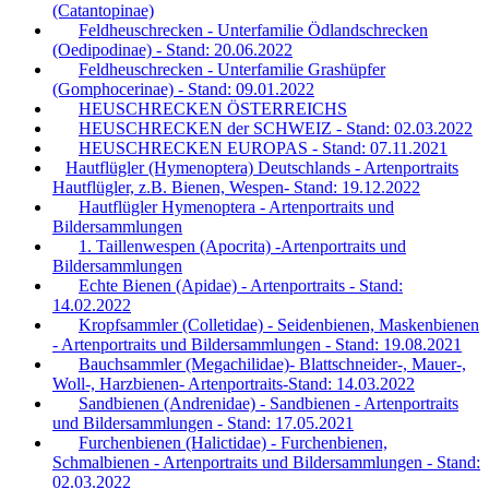
(Catantopinae)
Feldheuschrecken - Unterfamilie Ödlandschrecken
(Oedipodinae) - Stand: 20.06.2022
Feldheuschrecken - Unterfamilie Grashüpfer
(Gomphocerinae) - Stand: 09.01.2022
HEUSCHRECKEN ÖSTERREICHS
HEUSCHRECKEN der SCHWEIZ - Stand: 02.03.2022
HEUSCHRECKEN EUROPAS - Stand: 07.11.2021
Hautflügler (Hymenoptera) Deutschlands - Artenportraits
Hautflügler, z.B. Bienen, Wespen- Stand: 19.12.2022
Hautflügler Hymenoptera - Artenportraits und
Bildersammlungen
1. Taillenwespen (Apocrita) -Artenportraits und
Bildersammlungen
Echte Bienen (Apidae) - Artenportraits - Stand:
14.02.2022
Kropfsammler (Colletidae) - Seidenbienen, Maskenbienen
- Artenportraits und Bildersammlungen - Stand: 19.08.2021
Bauchsammler (Megachilidae)- Blattschneider-, Mauer-,
Woll-, Harzbienen- Artenportraits-Stand: 14.03.2022
Sandbienen (Andrenidae) - Sandbienen - Artenportraits
und Bildersammlungen - Stand: 17.05.2021
Furchenbienen (Halictidae) - Furchenbienen,
Schmalbienen - Artenportraits und Bildersammlungen - Stand:
02.03.2022