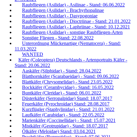
Raubfliegen (Asilidae) - Asilinae - Stand: 06.06.2022
Raubfliegen (Asilidae) - Brachyrhopalinae
Raubfliegen (Asilidae) - Dasypogoniae
Raubfliegen (Asilidae) - Dioctriinae - Stand: 21.01.2022
Raubfliegen (Asilidae) - Laphriinae - Stand: 10.12.2021
Raubfliegen (Asilidae) - sonstige Raubfliegen-Arten
Sonstige Fliegen - Stand: 22.08.2022
Unterordnung Mückenartige (Nematocera) - Stand:
11.03.2022
WANTED
Käfer (Coleoptera) Deutschlands - Artenportraits Käfer -
Stand: 20.06.2022
Aaskäfer (Silphidae) - Stand: 28.04.2022
Blatthornkäfer (Scarabaeidae) - Stand: 09.06.2022
Blattkäfer (Chrysomelidae) - Stand 23.05.2022
Bockkäfer (Cerambycidae) - Stand: 16.05.2022
Buntkäfer (Cleridae) - Stand: 06.01.2022
Düsterkäfer (Serropalpidae) Stand: 18.07.2017
Feuerkäfer (Pyrochroidae) Stand: 28.08.2017
Kurzflügler (Staphylinidae) - Stand: 21.01.2022
Laufkäfer (Carabidae) - Stand: 22.05.2022
Marienkäfer (Coccinellidae) - Stand: 15.07.2021
Mistkäfer (Geotrupidae) - Stand: 18.07.2017
Ölkäfer (Meloidae) Stand: 03.04.2021
Prachtkäfer (Buprestidae) - Stand: 07.06.2021