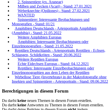
2. Spinnentiere (ex. Araneae)
Milben und Zecken (Acari) - Stand: 27.01.2021
Weberknechte (Opiliones) - Stand: 27.02.2021
WANTED
Spinnentiere: Interessante Beobachtungen und
Monografien - Stand: 01/21
Amphibien Deutschlands - Artenportraits Amphibien
(Amphibia) - Stand: 21.05.2022
Weitere Amphibien Europas
Amphibien: Interessante Beobachtungen oder
Einzelmonografien - Stand: 21.05.2022
Reptilien Deutschlands - Artenportraits Reptilien - Echsen,
Schlangen, Schildkröten - Stand: 20.06.2022
Weitere Reptilien Europas
Echte Eidechsen Europas - Stand: 04.12.2021
Reptilien: Interessante Einzelbeobachtungen oder
Einzelmonographien aus dem Leben der Reptilien
Wirbellose Tiere (Invertebrata) in der Makrofotografie ohne
Insekten und Spinnentiere - Artenportraits - Stand: 09.06.2022
Berechtigungen in diesem Forum
Du darfst
keine
neuen Themen in diesem Forum erstellen.
Du darfst
keine
Antworten zu Themen in diesem Forum erstellen.
Du darfst deine Beiträge in diesem Forum
nicht
ändern.