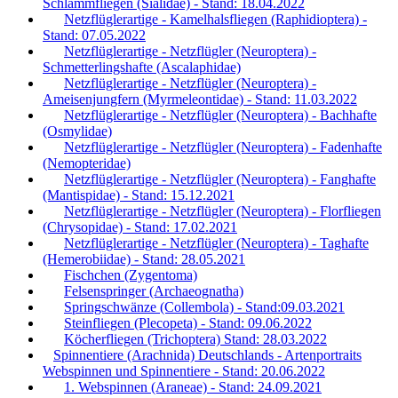
Schlammfliegen (Sialidae) - Stand: 18.04.2022
Netzflüglerartige - Kamelhalsfliegen (Raphidioptera) -
Stand: 07.05.2022
Netzflüglerartige - Netzflügler (Neuroptera) -
Schmetterlingshafte (Ascalaphidae)
Netzflüglerartige - Netzflügler (Neuroptera) -
Ameisenjungfern (Myrmeleontidae) - Stand: 11.03.2022
Netzflüglerartige - Netzflügler (Neuroptera) - Bachhafte
(Osmylidae)
Netzflüglerartige - Netzflügler (Neuroptera) - Fadenhafte
(Nemopteridae)
Netzflüglerartige - Netzflügler (Neuroptera) - Fanghafte
(Mantispidae) - Stand: 15.12.2021
Netzflüglerartige - Netzflügler (Neuroptera) - Florfliegen
(Chrysopidae) - Stand: 17.02.2021
Netzflüglerartige - Netzflügler (Neuroptera) - Taghafte
(Hemerobiidae) - Stand: 28.05.2021
Fischchen (Zygentoma)
Felsenspringer (Archaeognatha)
Springschwänze (Collembola) - Stand:09.03.2021
Steinfliegen (Plecopeta) - Stand: 09.06.2022
Köcherfliegen (Trichoptera) Stand: 28.03.2022
Spinnentiere (Arachnida) Deutschlands - Artenportraits
Webspinnen und Spinnentiere - Stand: 20.06.2022
1. Webspinnen (Araneae) - Stand: 24.09.2021