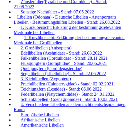
Zünslerfalter(Pyralidae und Crambidae) - Stand:
21.08.2022
Sonstige Nachtfalter - Stand: 07.05.2022
Libellen (Odonata) - Deutsche Libellen - Artenportraits
Libellen - Bestimmungshilfen Libellen - Stand: 26.08.2022
1. Kurzübersicht: Erklärung der bestimmungsrelevanten
Merkmale bei Libellen
1. Kurzübersicht: Erklärung der bestimmungsrelevanten
Merkmale bei Großlibellen
2. Großlibellen (Anisoptera)
Edellibellen (Aeshnidae) - Stand: 26.08.2022
Falkenlibellen (Corduliidae) - Stand: 28.11.2021
Flussjungfern (Gomphidae) - Stand: 20.06.2021
Quelljungfern (Cordulegasteridae)
Segellibellen (Libellulidae) - Stand: 22.06.2022
3. Kleinlibellen (Zygoptera)
Prachtlibellen (Calopterygidae) - Stand: 02.02.2021
Teichjungfern (Lestidae) - Stand: 06.06.2022
Federlibellen (Platycnemididae) - Stand: 24.01.2022
Schlanklibellen (Coenagrionidae) - Stand: 10.03.2021
4. Verschiedene Libellen aus dem nicht deutschsprachigen
Raum
Europäische Libellen
Afrikanische Libellen
Amerikanische Libellen