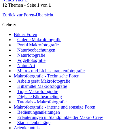
12 Themen • Seite
1
von
1
Zurück zur Foren-Übersicht
Gehe zu
Bilder-Foren
Galerie Makrofotografie
Portal Makrofotografie
Naturbeobachtungen
Naturfotografie
Vogelfotografie
Natur-Art
Mikro- und Lichtschrankenfotografie
Makrofotografie - Technische Foren
Arbeitsgerät Makrofotografie
Hilfsmittel Makrofotografie
Tipps Makrofotografie
Digitale Bildbearbeitung
Tutorials - Makrofotografie
Makrofotografie - interne und sonstige Foren
Bedienungsanleitungen
Erläuterungen u. Standpunkte der Makro-Crew
Startseitenbeiträge
Artenkenntnis