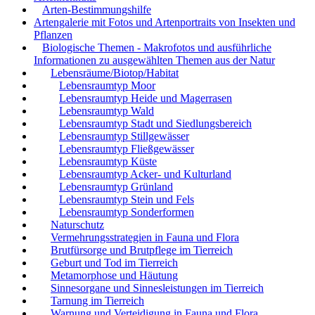
Arten-Bestimmungshilfe
Artengalerie mit Fotos und Artenportraits von Insekten und
Pflanzen
Biologische Themen - Makrofotos und ausführliche
Informationen zu ausgewählten Themen aus der Natur
Lebensräume/Biotop/Habitat
Lebensraumtyp Moor
Lebensraumtyp Heide und Magerrasen
Lebensraumtyp Wald
Lebensraumtyp Stadt und Siedlungsbereich
Lebensraumtyp Stillgewässer
Lebensraumtyp Fließgewässer
Lebensraumtyp Küste
Lebensraumtyp Acker- und Kulturland
Lebensraumtyp Grünland
Lebensraumtyp Stein und Fels
Lebensraumtyp Sonderformen
Naturschutz
Vermehrungsstrategien in Fauna und Flora
Brutfürsorge und Brutpflege im Tierreich
Geburt und Tod im Tierreich
Metamorphose und Häutung
Sinnesorgane und Sinnesleistungen im Tierreich
Tarnung im Tierreich
Warnung und Verteidigung in Fauna und Flora