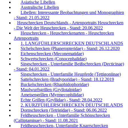
Asiatische Libellen
Australische Libellen
Libellen: Interessante Beobachtungen und Monographien
- Stand: 21.05.2022
Heuschrecken Deutschlands - Artenportraits Heuschrecken
- Die Welt der Heuschrecken - Stand: 20.06.2022
Heuschrecken - Heuschreckenarten - Heuschrecken
Artenportraits
1. LANGFÜHLERSCHRECKEN DEUTSCHLANDS
Sichelschrecken (Phaneropteridae) - Stand: 26.12.2020
Eichenschrecken (Meconematidae)
Schwertschrecken (Conocephalidae)
Singschrecken - Unterfamilie Beißschrecken (Decticinae)
- Stand: 04.01.2022
Singschrecken - Unterfamilie Heupferde (Tettigoniinae)
Sattelschrecken (Bradyporidae) - Stand: 18.12.2019
Buckelschrecken (Rhaphidophoridae)
Maulwurfsgrillen (Gryllotalpidae)
Ameisengrillen (Myrmecophilidae)
Echte Grillen (Gryllidae) - Stand: 28.04.2022
2. KURZFÜHLERSCHRECKEN DEUTSCHLANDS
Dornschrecken (Tetrigidae) - Stand: 06.06.2022
Feldheuschrecken - Unterfamilie Schönschrecken
(Calliptaminae) - Stand: 11.08.2021
Feldheuschrecken- Unterfamilie Knarrschrecken