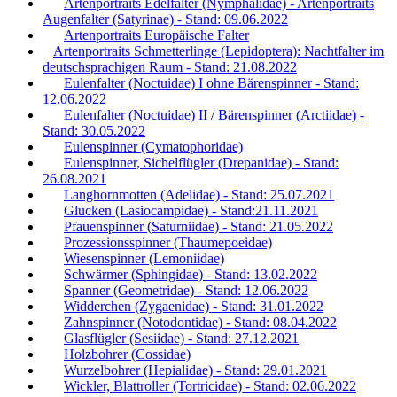
Artenportraits Edelfalter (Nymphalidae) - Artenportraits
Augenfalter (Satyrinae) - Stand: 09.06.2022
Artenportraits Europäische Falter
Artenportraits Schmetterlinge (Lepidoptera): Nachtfalter im
deutschsprachigen Raum - Stand: 21.08.2022
Eulenfalter (Noctuidae) I ohne Bärenspinner - Stand:
12.06.2022
Eulenfalter (Noctuidae) II / Bärenspinner (Arctiidae) -
Stand: 30.05.2022
Eulenspinner (Cymatophoridae)
Eulenspinner, Sichelflügler (Drepanidae) - Stand:
26.08.2021
Langhornmotten (Adelidae) - Stand: 25.07.2021
Glucken (Lasiocampidae) - Stand:21.11.2021
Pfauenspinner (Saturniidae) - Stand: 21.05.2022
Prozessionsspinner (Thaumepoeidae)
Wiesenspinner (Lemoniidae)
Schwärmer (Sphingidae) - Stand: 13.02.2022
Spanner (Geometridae) - Stand: 12.06.2022
Widderchen (Zygaenidae) - Stand: 31.01.2022
Zahnspinner (Notodontidae) - Stand: 08.04.2022
Glasflügler (Sesiidae) - Stand: 27.12.2021
Holzbohrer (Cossidae)
Wurzelbohrer (Hepialidae) - Stand: 29.01.2021
Wickler, Blattroller (Tortricidae) - Stand: 02.06.2022