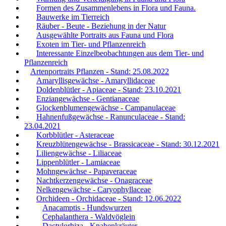
Formen des Zusammenlebens in Flora und Fauna.
Bauwerke im Tierreich
Räuber - Beute - Beziehung in der Natur
Ausgewählte Portraits aus Fauna und Flora
Exoten im Tier- und Pflanzenreich
Interessante Einzelbeobachtungen aus dem Tier- und
Pflanzenreich
Artenportraits Pflanzen - Stand: 25.08.2022
Amaryllisgewächse - Amaryllidaceae
Doldenblütler - Apiaceae - Stand: 23.10.2021
Enziangewächse - Gentianaceae
Glockenblumengewächse - Campanulaceae
Hahnenfußgewächse - Ranunculaceae - Stand:
23.04.2021
Korbblütler - Asteraceae
Kreuzblütengewächse - Brassicaceae - Stand: 30.12.2021
Liliengewächse - Liliaceae
Lippenblütler - Lamiaceae
Mohngewächse - Papaveraceae
Nachtkerzengewächse - Onagraceae
Nelkengewächse - Caryophyllaceae
Orchideen - Orchidaceae - Stand: 12.06.2022
Anacamptis - Hundswurzen
Cephalanthera - Waldvöglein
Dactylorhiza - Knabenkräuter