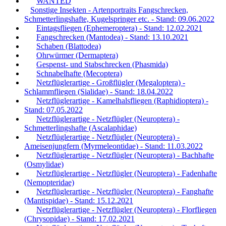
WANTED
Sonstige Insekten - Artenportraits Fangschrecken,
Schmetterlingshafte, Kugelspringer etc. - Stand: 09.06.2022
Eintagsfliegen (Ephemeroptera) - Stand: 12.02.2021
Fangschrecken (Mantodea) - Stand: 13.10.2021
Schaben (Blattodea)
Ohrwürmer (Dermaptera)
Gespenst- und Stabschrecken (Phasmida)
Schnabelhafte (Mecoptera)
Netzflüglerartige - Großflügler (Megaloptera) -
Schlammfliegen (Sialidae) - Stand: 18.04.2022
Netzflüglerartige - Kamelhalsfliegen (Raphidioptera) -
Stand: 07.05.2022
Netzflüglerartige - Netzflügler (Neuroptera) -
Schmetterlingshafte (Ascalaphidae)
Netzflüglerartige - Netzflügler (Neuroptera) -
Ameisenjungfern (Myrmeleontidae) - Stand: 11.03.2022
Netzflüglerartige - Netzflügler (Neuroptera) - Bachhafte
(Osmylidae)
Netzflüglerartige - Netzflügler (Neuroptera) - Fadenhafte
(Nemopteridae)
Netzflüglerartige - Netzflügler (Neuroptera) - Fanghafte
(Mantispidae) - Stand: 15.12.2021
Netzflüglerartige - Netzflügler (Neuroptera) - Florfliegen
(Chrysopidae) - Stand: 17.02.2021