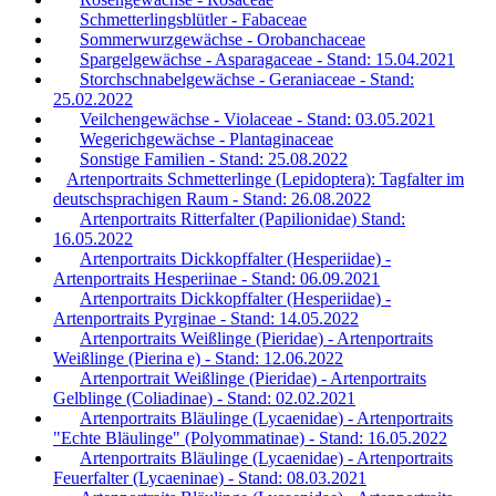
Schmetterlingsblütler - Fabaceae
Sommerwurzgewächse - Orobanchaceae
Spargelgewächse - Asparagaceae - Stand: 15.04.2021
Storchschnabelgewächse - Geraniaceae - Stand:
25.02.2022
Veilchengewächse - Violaceae - Stand: 03.05.2021
Wegerichgewächse - Plantaginaceae
Sonstige Familien - Stand: 25.08.2022
Artenportraits Schmetterlinge (Lepidoptera): Tagfalter im
deutschsprachigen Raum - Stand: 26.08.2022
Artenportraits Ritterfalter (Papilionidae) Stand:
16.05.2022
Artenportraits Dickkopffalter (Hesperiidae) -
Artenportraits Hesperiinae - Stand: 06.09.2021
Artenportraits Dickkopffalter (Hesperiidae) -
Artenportraits Pyrginae - Stand: 14.05.2022
Artenportraits Weißlinge (Pieridae) - Artenportraits
Weißlinge (Pierina e) - Stand: 12.06.2022
Artenportrait Weißlinge (Pieridae) - Artenportraits
Gelblinge (Coliadinae) - Stand: 02.02.2021
Artenportraits Bläulinge (Lycaenidae) - Artenportraits
"Echte Bläulinge" (Polyommatinae) - Stand: 16.05.2022
Artenportraits Bläulinge (Lycaenidae) - Artenportraits
Feuerfalter (Lycaeninae) - Stand: 08.03.2021