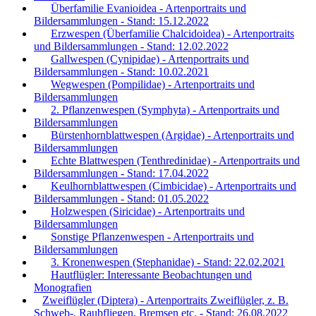
Überfamilie Evanioidea - Artenportraits und
Bildersammlungen - Stand: 15.12.2022
Erzwespen (Überfamilie Chalcidoidea) - Artenportraits
und Bildersammlungen - Stand: 12.02.2022
Gallwespen (Cynipidae) - Artenportraits und
Bildersammlungen - Stand: 10.02.2021
Wegwespen (Pompilidae) - Artenportraits und
Bildersammlungen
2. Pflanzenwespen (Symphyta) - Artenportraits und
Bildersammlungen
Bürstenhornblattwespen (Argidae) - Artenportraits und
Bildersammlungen
Echte Blattwespen (Tenthredinidae) - Artenportraits und
Bildersammlungen - Stand: 17.04.2022
Keulhornblattwespen (Cimbicidae) - Artenportraits und
Bildersammlungen - Stand: 01.05.2022
Holzwespen (Siricidae) - Artenportraits und
Bildersammlungen
Sonstige Pflanzenwespen - Artenportraits und
Bildersammlungen
3. Kronenwespen (Stephanidae) - Stand: 22.02.2021
Hautflügler: Interessante Beobachtungen und
Monografien
Zweiflügler (Diptera) - Artenportraits Zweiflügler, z. B.
Schweb-, Raubfliegen, Bremsen etc. - Stand: 26.08.2022