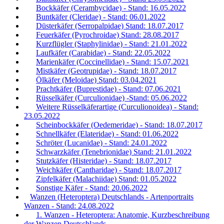
Bockkäfer (Cerambycidae) - Stand: 16.05.2022
Buntkäfer (Cleridae) - Stand: 06.01.2022
Düsterkäfer (Serropalpidae) Stand: 18.07.2017
Feuerkäfer (Pyrochroidae) Stand: 28.08.2017
Kurzflügler (Staphylinidae) - Stand: 21.01.2022
Laufkäfer (Carabidae) - Stand: 22.05.2022
Marienkäfer (Coccinellidae) - Stand: 15.07.2021
Mistkäfer (Geotrupidae) - Stand: 18.07.2017
Ölkäfer (Meloidae) Stand: 03.04.2021
Prachtkäfer (Buprestidae) - Stand: 07.06.2021
Rüsselkäfer (Curculionidae) -Stand: 05.06.2022
Weitere Rüsselkäferartige (Curculionoidea) - Stand:
23.05.2022
Scheinbockkäfer (Oedemeridae) - Stand: 18.07.2017
Schnellkäfer (Elateridae) - Stand: 01.06.2022
Schröter (Lucanidae) - Stand: 24.01.2022
Schwarzkäfer (Tenebrionidae) Stand: 21.01.2022
Stutzkäfer (Histeridae) - Stand: 18.07.2017
Weichkäfer (Cantharidae) - Stand: 18.07.2017
Zipfelkäfer (Malachiidae) Stand: 01.05.2022
Sonstige Käfer - Stand: 20.06.2022
Wanzen (Heteroptera) Deutschlands - Artenportraits
Wanzen - Stand: 24.08.2022
1. Wanzen - Heteroptera: Anatomie, Kurzbeschreibung
der Wanzen Deutschlands