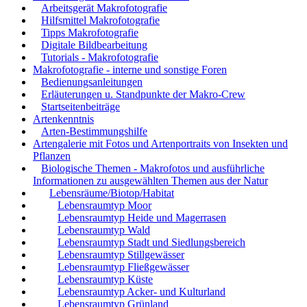
Arbeitsgerät Makrofotografie
Hilfsmittel Makrofotografie
Tipps Makrofotografie
Digitale Bildbearbeitung
Tutorials - Makrofotografie
Makrofotografie - interne und sonstige Foren
Bedienungsanleitungen
Erläuterungen u. Standpunkte der Makro-Crew
Startseitenbeiträge
Artenkenntnis
Arten-Bestimmungshilfe
Artengalerie mit Fotos und Artenportraits von Insekten und
Pflanzen
Biologische Themen - Makrofotos und ausführliche
Informationen zu ausgewählten Themen aus der Natur
Lebensräume/Biotop/Habitat
Lebensraumtyp Moor
Lebensraumtyp Heide und Magerrasen
Lebensraumtyp Wald
Lebensraumtyp Stadt und Siedlungsbereich
Lebensraumtyp Stillgewässer
Lebensraumtyp Fließgewässer
Lebensraumtyp Küste
Lebensraumtyp Acker- und Kulturland
Lebensraumtyp Grünland