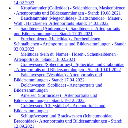
14.02.2022
Kropfsammler (Colletidae) - Seidenbienen, Maskenbienen
- Artenportraits und Bildersammlungen - Stand: 19.08.2021
Bauchsammler (Megachilidae)- Blattschneider-, Mauer-,
Woll-, Harzbienen- Artenportraits-Stand: 14.03.2022
Sandbienen (Andrenidae) - Sandbienen - Artenportraits
und Bildersammlungen - Stand: 17.05.2021
Furchenbienen (Halictidae) - Furchenbienen,
Schmalbienen - Artenportraits und Bildersammlungen - Stand:
02.03.2022
Melittidae (kein dt. Name) - Hosen-, Schenkelbienen -
Artenportraits - Stand: 18.02.2021
Grabwespen (Spheciformes) - Sphecidae und Crabonidae
- Artenportraits und Bildersammlungen - Stand: 19.01.2022
Faltenwespen (Vespidae) - Artenportraits und
Bildersammlungen - Stand: 17.04.2022
Dolchwespen (Scoliidae) - Artenportraits und
Bildersammlungen
Ameisen (Formicidae) - Artenportraits und
Bildersammlungen - Stand: 19.12.2022
Goldwespen (Chrysididae) - Artenportraits und
Bildersammlungen
Schlupfwespen und Brackwespen (Ichneumonidae,
Braconidae) - Artenportraits und Bildersammlungen - Stand:
12.09.2021