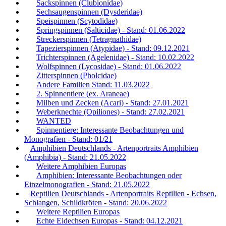
Sackspinnen (Clubionidae)
Sechsaugenspinnen (Dysderidae)
Speispinnen (Scytodidae)
Springspinnen (Salticidae) - Stand: 01.06.2022
Streckerspinnen (Tetragnathidae)
Tapezierspinnen (Atypidae) - Stand: 09.12.2021
Trichterspinnen (Agelenidae) - Stand: 10.02.2022
Wolfspinnen (Lycosidae) - Stand: 01.06.2022
Zitterspinnen (Pholcidae)
Andere Familien Stand: 11.03.2022
2. Spinnentiere (ex. Araneae)
Milben und Zecken (Acari) - Stand: 27.01.2021
Weberknechte (Opiliones) - Stand: 27.02.2021
WANTED
Spinnentiere: Interessante Beobachtungen und
Monografien - Stand: 01/21
Amphibien Deutschlands - Artenportraits Amphibien
(Amphibia) - Stand: 21.05.2022
Weitere Amphibien Europas
Amphibien: Interessante Beobachtungen oder
Einzelmonografien - Stand: 21.05.2022
Reptilien Deutschlands - Artenportraits Reptilien - Echsen,
Schlangen, Schildkröten - Stand: 20.06.2022
Weitere Reptilien Europas
Echte Eidechsen Europas - Stand: 04.12.2021