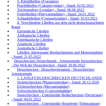
3. Kleinlibellen (Zygoptera)
Prachtlibellen (Calopterygidae) - Stand: 02.02.2021
Teichjungfern (Lestidae) - Stand: 06.06.2022
Federlibellen (Platycnemididae) - Stand: 24.01.2022
Schlanklibellen (Coenagrionidae) - Stand: 10.03.2021
4. Verschiedene Libellen aus dem nicht deutschsprachigen
Raum
Europäische Libellen
Afrikanische Libellen
Amerikanische Libellen
Asiatische Libellen
Australische Libellen
Libellen: Interessante Beobachtungen und Monographien
- Stand: 21.05.2022
Heuschrecken Deutschlands - Artenportraits Heuschrecken
- Die Welt der Heuschrecken - Stand: 20.06.2022
Heuschrecken - Heuschreckenarten - Heuschrecken
Artenportraits
1. LANGFÜHLERSCHRECKEN DEUTSCHLANDS
Sichelschrecken (Phaneropteridae) - Stand: 26.12.2020
Eichenschrecken (Meconematidae)
Schwertschrecken (Conocephalidae)
Singschrecken - Unterfamilie Beißschrecken (Decticinae)
- Stand: 04.01.2022
Singschrecken - Unterfamilie Heupferde (Tettigoniinae)