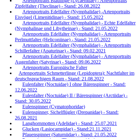
Artenportraits Bläulinge (Lycaenidae) - Artenportraits
Zipfelfalter (Theclinae) - Stand: 26.08.2022
Artenportraits Edelfalter (Nymphalidae) -Artenportraits
Eisvögel (Limenitidinae) - Stand: 15.05.2022
Artenportraits Edelfalter (Nymphalidae) - Echte Edelfalter
(Nymphalinae und Libytheinae) - Stand: 21.05.2022
Artenportraits Edelfalter (Nymphalidae) - Artenportraits
Perlmuttfalter (Heliconiinae) - Stand: 21.05.2022
Artenportraits Edelfalter (Nymphalidae) - Artenportraits
Schillerfalter (Apaturinae) - Stand: 09.02.2021
Artenportraits Edelfalter (Nymphalidae) - Artenportraits
Augenfalter (Satyrinae) - Stand: 09.06.2022
Artenportraits Europäische Falter
Artenportraits Schmetterlinge (Lepidoptera): Nachtfalter im
deutschsprachigen Raum - Stand: 21.08.2022
Eulenfalter (Noctuidae) I ohne Bärenspinner - Stand:
12.06.2022
Eulenfalter (Noctuidae) II / Bärenspinner (Arctiidae) -
Stand: 30.05.2022
Eulenspinner (Cymatophoridae)
Eulenspinner, Sichelflügler (Drepanidae) - Stand:
26.08.2021
Langhornmotten (Adelidae) - Stand: 25.07.2021
Glucken (Lasiocampidae) - Stand:21.11.2021
Pfauenspinner (Saturniidae) - Stand: 21.05.2022