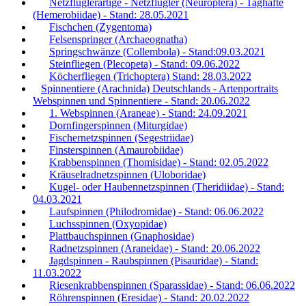
Netzflüglerartige - Netzflügler (Neuroptera) - Taghafte
(Hemerobiidae) - Stand: 28.05.2021
Fischchen (Zygentoma)
Felsenspringer (Archaeognatha)
Springschwänze (Collembola) - Stand:09.03.2021
Steinfliegen (Plecopeta) - Stand: 09.06.2022
Köcherfliegen (Trichoptera) Stand: 28.03.2022
Spinnentiere (Arachnida) Deutschlands - Artenportraits
Webspinnen und Spinnentiere - Stand: 20.06.2022
1. Webspinnen (Araneae) - Stand: 24.09.2021
Dornfingerspinnen (Miturgidae)
Fischernetzspinnen (Segestriidae)
Finsterspinnen (Amaurobiidae)
Krabbenspinnen (Thomisidae) - Stand: 02.05.2022
Kräuselradnetzspinnen (Uloboridae)
Kugel- oder Haubennetzspinnen (Theridiidae) - Stand:
04.03.2021
Laufspinnen (Philodromidae) - Stand: 06.06.2022
Luchsspinnen (Oxyopidae)
Plattbauchspinnen (Gnaphosidae)
Radnetzspinnen (Araneidae) - Stand: 20.06.2022
Jagdspinnen - Raubspinnen (Pisauridae) - Stand:
11.03.2022
Riesenkrabbenspinnen (Sparassidae) - Stand: 06.06.2022
Röhrenspinnen (Eresidae) - Stand: 20.02.2022