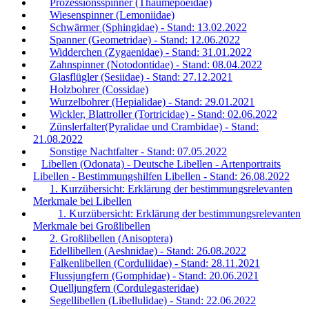
Prozessionsspinner (Thaumepoeidae)
Wiesenspinner (Lemoniidae)
Schwärmer (Sphingidae) - Stand: 13.02.2022
Spanner (Geometridae) - Stand: 12.06.2022
Widderchen (Zygaenidae) - Stand: 31.01.2022
Zahnspinner (Notodontidae) - Stand: 08.04.2022
Glasflügler (Sesiidae) - Stand: 27.12.2021
Holzbohrer (Cossidae)
Wurzelbohrer (Hepialidae) - Stand: 29.01.2021
Wickler, Blattroller (Tortricidae) - Stand: 02.06.2022
Zünslerfalter(Pyralidae und Crambidae) - Stand:
21.08.2022
Sonstige Nachtfalter - Stand: 07.05.2022
Libellen (Odonata) - Deutsche Libellen - Artenportraits
Libellen - Bestimmungshilfen Libellen - Stand: 26.08.2022
1. Kurzübersicht: Erklärung der bestimmungsrelevanten
Merkmale bei Libellen
1. Kurzübersicht: Erklärung der bestimmungsrelevanten
Merkmale bei Großlibellen
2. Großlibellen (Anisoptera)
Edellibellen (Aeshnidae) - Stand: 26.08.2022
Falkenlibellen (Corduliidae) - Stand: 28.11.2021
Flussjungfern (Gomphidae) - Stand: 20.06.2021
Quelljungfern (Cordulegasteridae)
Segellibellen (Libellulidae) - Stand: 22.06.2022