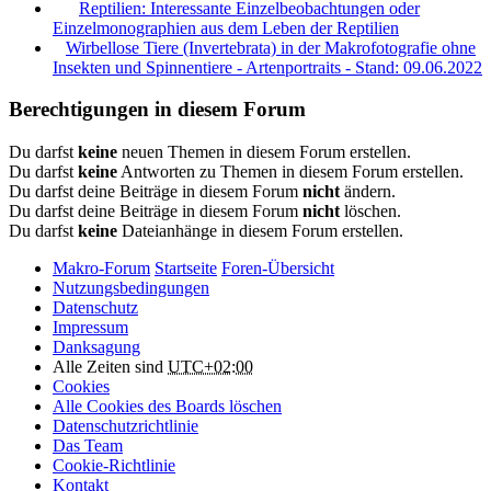
Reptilien: Interessante Einzelbeobachtungen oder
Einzelmonographien aus dem Leben der Reptilien
Wirbellose Tiere (Invertebrata) in der Makrofotografie ohne
Insekten und Spinnentiere - Artenportraits - Stand: 09.06.2022
Berechtigungen in diesem Forum
Du darfst
keine
neuen Themen in diesem Forum erstellen.
Du darfst
keine
Antworten zu Themen in diesem Forum erstellen.
Du darfst deine Beiträge in diesem Forum
nicht
ändern.
Du darfst deine Beiträge in diesem Forum
nicht
löschen.
Du darfst
keine
Dateianhänge in diesem Forum erstellen.
Makro-Forum
Startseite
Foren-Übersicht
Nutzungsbedingungen
Datenschutz
Impressum
Danksagung
Alle Zeiten sind
UTC+02:00
Cookies
Alle Cookies des Boards löschen
Datenschutzrichtlinie
Das Team
Cookie-Richtlinie
Kontakt