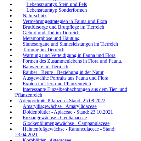
Lebensraumtyp Stein und Fels
Lebensraumtyp Sonderformen
Naturschutz
Vermehrungsstrategien in Fauna und Flora
Brutfürsorge und Brutpflege im Tierreich
Geburt und Tod im Tierreich
Metamorphose und Häutung
Sinnesorgane und Sinnesleistungen im Tierreich
Tarnung im Tierreich
Warnung und Verteidigung in Fauna und Flora
Formen des Zusammenlebens in Flora und Fauna.
Bauwerke im Tierreich
Räuber - Beute - Beziehung in der Natur
Ausgewählte Portraits aus Fauna und Flora
Exoten im Tier- und Pflanzenreich
Interessante Einzelbeobachtungen aus dem Tier- und
Pflanzenreich
Artenportraits Pflanzen - Stand: 25.08.2022
Amaryllisgewächse - Amaryllidaceae
Doldenblütler - Apiaceae - Stand: 23.10.2021
Enziangewächse - Gentianaceae
Glockenblumengewächse - Campanulaceae
Hahnenfußgewächse - Ranunculaceae - Stand:
23.04.2021
Korbblütler - Asteraceae