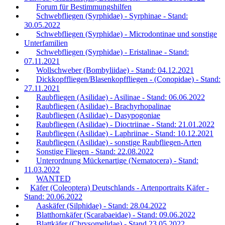
Forum für Bestimmungshilfen
Schwebfliegen (Syrphidae) - Syrphinae - Stand:
30.05.2022
Schwebfliegen (Syrphidae) - Microdontinae und sonstige
Unterfamilien
Schwebfliegen (Syrphidae) - Eristalinae - Stand:
07.11.2021
Wollschweber (Bombyliidae) - Stand: 04.12.2021
Dickkopffliegen/Blasenkopffliegen - (Conopidae) - Stand:
27.11.2021
Raubfliegen (Asilidae) - Asilinae - Stand: 06.06.2022
Raubfliegen (Asilidae) - Brachyrhopalinae
Raubfliegen (Asilidae) - Dasypogoniae
Raubfliegen (Asilidae) - Dioctriinae - Stand: 21.01.2022
Raubfliegen (Asilidae) - Laphriinae - Stand: 10.12.2021
Raubfliegen (Asilidae) - sonstige Raubfliegen-Arten
Sonstige Fliegen - Stand: 22.08.2022
Unterordnung Mückenartige (Nematocera) - Stand:
11.03.2022
WANTED
Käfer (Coleoptera) Deutschlands - Artenportraits Käfer -
Stand: 20.06.2022
Aaskäfer (Silphidae) - Stand: 28.04.2022
Blatthornkäfer (Scarabaeidae) - Stand: 09.06.2022
Blattkäfer (Chrysomelidae) - Stand 23.05.2022