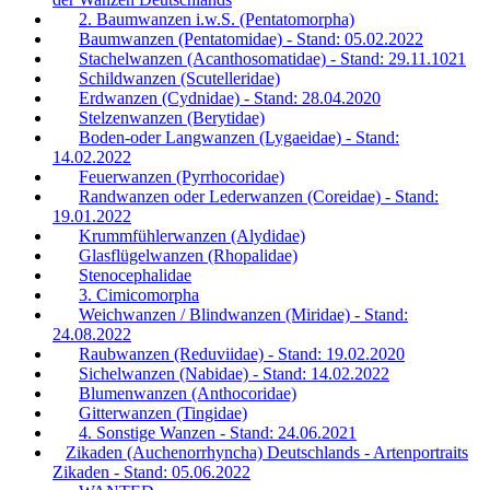
2. Baumwanzen i.w.S. (Pentatomorpha)
Baumwanzen (Pentatomidae) - Stand: 05.02.2022
Stachelwanzen (Acanthosomatidae) - Stand: 29.11.1021
Schildwanzen (Scutelleridae)
Erdwanzen (Cydnidae) - Stand: 28.04.2020
Stelzenwanzen (Berytidae)
Boden-oder Langwanzen (Lygaeidae) - Stand:
14.02.2022
Feuerwanzen (Pyrrhocoridae)
Randwanzen oder Lederwanzen (Coreidae) - Stand:
19.01.2022
Krummfühlerwanzen (Alydidae)
Glasflügelwanzen (Rhopalidae)
Stenocephalidae
3. Cimicomorpha
Weichwanzen / Blindwanzen (Miridae) - Stand:
24.08.2022
Raubwanzen (Reduviidae) - Stand: 19.02.2020
Sichelwanzen (Nabidae) - Stand: 14.02.2022
Blumenwanzen (Anthocoridae)
Gitterwanzen (Tingidae)
4. Sonstige Wanzen - Stand: 24.06.2021
Zikaden (Auchenorrhyncha) Deutschlands - Artenportraits
Zikaden - Stand: 05.06.2022