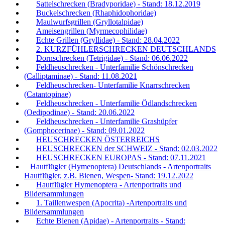
Sattelschrecken (Bradyporidae) - Stand: 18.12.2019
Buckelschrecken (Rhaphidophoridae)
Maulwurfsgrillen (Gryllotalpidae)
Ameisengrillen (Myrmecophilidae)
Echte Grillen (Gryllidae) - Stand: 28.04.2022
2. KURZFÜHLERSCHRECKEN DEUTSCHLANDS
Dornschrecken (Tetrigidae) - Stand: 06.06.2022
Feldheuschrecken - Unterfamilie Schönschrecken
(Calliptaminae) - Stand: 11.08.2021
Feldheuschrecken- Unterfamilie Knarrschrecken
(Catantopinae)
Feldheuschrecken - Unterfamilie Ödlandschrecken
(Oedipodinae) - Stand: 20.06.2022
Feldheuschrecken - Unterfamilie Grashüpfer
(Gomphocerinae) - Stand: 09.01.2022
HEUSCHRECKEN ÖSTERREICHS
HEUSCHRECKEN der SCHWEIZ - Stand: 02.03.2022
HEUSCHRECKEN EUROPAS - Stand: 07.11.2021
Hautflügler (Hymenoptera) Deutschlands - Artenportraits
Hautflügler, z.B. Bienen, Wespen- Stand: 19.12.2022
Hautflügler Hymenoptera - Artenportraits und
Bildersammlungen
1. Taillenwespen (Apocrita) -Artenportraits und
Bildersammlungen
Echte Bienen (Apidae) - Artenportraits - Stand: