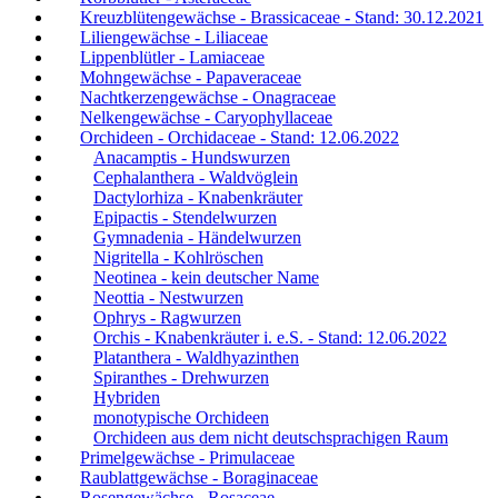
Kreuzblütengewächse - Brassicaceae - Stand: 30.12.2021
Liliengewächse - Liliaceae
Lippenblütler - Lamiaceae
Mohngewächse - Papaveraceae
Nachtkerzengewächse - Onagraceae
Nelkengewächse - Caryophyllaceae
Orchideen - Orchidaceae - Stand: 12.06.2022
Anacamptis - Hundswurzen
Cephalanthera - Waldvöglein
Dactylorhiza - Knabenkräuter
Epipactis - Stendelwurzen
Gymnadenia - Händelwurzen
Nigritella - Kohlröschen
Neotinea - kein deutscher Name
Neottia - Nestwurzen
Ophrys - Ragwurzen
Orchis - Knabenkräuter i. e.S. - Stand: 12.06.2022
Platanthera - Waldhyazinthen
Spiranthes - Drehwurzen
Hybriden
monotypische Orchideen
Orchideen aus dem nicht deutschsprachigen Raum
Primelgewächse - Primulaceae
Raublattgewächse - Boraginaceae
Rosengewächse - Rosaceae