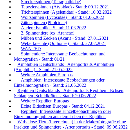
Streckerspinnen (Tetragnathidae)
Tapezierspinnen (Atypidae) - Stand: 09.12.2021
Trichterspinnen (Agelenidae) - Stand: 10.02.2022
Wolfspinnen (Lycosidae) - Stand: 01.06.2022
Zitterspinnen (Pholcidae)
Andere Familien Stand: 11.03.2022
2. Spinnentiere (ex. Araneae)
Milben und Zecken (Acari) - Stand: 27.01.2021
Weberknechte (Opiliones) - Stand: 27.02.2021
WANTED
Spinnentiere: Interessante Beobachtungen und
Monografien - Stand: 01/21
Amphibien Deutschlands - Artenportraits Amphibien
(Amphibia) - Stand: 21.05.2022
Weitere Amphibien Europas
Amphibien: Interessante Beobachtungen oder
Einzelmonografien - Stand: 21.05.2022
Reptilien Deutschlands - Artenportraits Reptilien - Echsen,
Schlangen, Schildkröten - Stand: 20.06.2022
Weitere Reptilien Europas
Echte Eidechsen Europas - Stand: 04.12.2021
Reptilien: Interessante Einzelbeobachtungen oder
Einzelmonographien aus dem Leben der Reptilien
Wirbellose Tiere (Invertebrata) in der Makrofotografie ohne
Insekten und Spinnentiere - Artenportraits - Stand: 09.06.2022