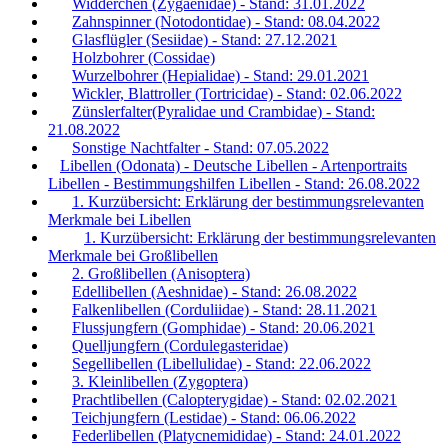
Widderchen (Zygaenidae) - Stand: 31.01.2022
Zahnspinner (Notodontidae) - Stand: 08.04.2022
Glasflügler (Sesiidae) - Stand: 27.12.2021
Holzbohrer (Cossidae)
Wurzelbohrer (Hepialidae) - Stand: 29.01.2021
Wickler, Blattroller (Tortricidae) - Stand: 02.06.2022
Zünslerfalter(Pyralidae und Crambidae) - Stand:
21.08.2022
Sonstige Nachtfalter - Stand: 07.05.2022
Libellen (Odonata) - Deutsche Libellen - Artenportraits
Libellen - Bestimmungshilfen Libellen - Stand: 26.08.2022
1. Kurzübersicht: Erklärung der bestimmungsrelevanten
Merkmale bei Libellen
1. Kurzübersicht: Erklärung der bestimmungsrelevanten
Merkmale bei Großlibellen
2. Großlibellen (Anisoptera)
Edellibellen (Aeshnidae) - Stand: 26.08.2022
Falkenlibellen (Corduliidae) - Stand: 28.11.2021
Flussjungfern (Gomphidae) - Stand: 20.06.2021
Quelljungfern (Cordulegasteridae)
Segellibellen (Libellulidae) - Stand: 22.06.2022
3. Kleinlibellen (Zygoptera)
Prachtlibellen (Calopterygidae) - Stand: 02.02.2021
Teichjungfern (Lestidae) - Stand: 06.06.2022
Federlibellen (Platycnemididae) - Stand: 24.01.2022