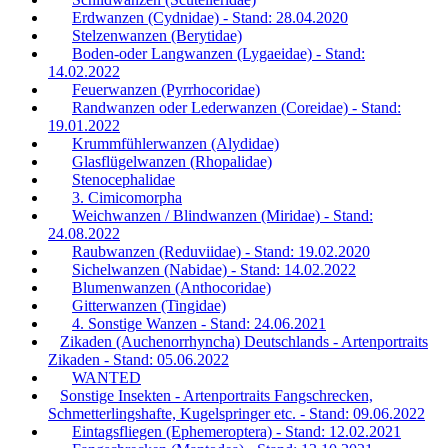
Erdwanzen (Cydnidae) - Stand: 28.04.2020
Stelzenwanzen (Berytidae)
Boden-oder Langwanzen (Lygaeidae) - Stand:
14.02.2022
Feuerwanzen (Pyrrhocoridae)
Randwanzen oder Lederwanzen (Coreidae) - Stand:
19.01.2022
Krummfühlerwanzen (Alydidae)
Glasflügelwanzen (Rhopalidae)
Stenocephalidae
3. Cimicomorpha
Weichwanzen / Blindwanzen (Miridae) - Stand:
24.08.2022
Raubwanzen (Reduviidae) - Stand: 19.02.2020
Sichelwanzen (Nabidae) - Stand: 14.02.2022
Blumenwanzen (Anthocoridae)
Gitterwanzen (Tingidae)
4. Sonstige Wanzen - Stand: 24.06.2021
Zikaden (Auchenorrhyncha) Deutschlands - Artenportraits
Zikaden - Stand: 05.06.2022
WANTED
Sonstige Insekten - Artenportraits Fangschrecken,
Schmetterlingshafte, Kugelspringer etc. - Stand: 09.06.2022
Eintagsfliegen (Ephemeroptera) - Stand: 12.02.2021