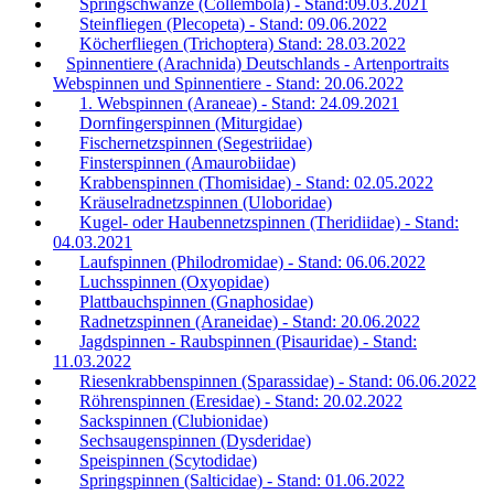
Springschwänze (Collembola) - Stand:09.03.2021
Steinfliegen (Plecopeta) - Stand: 09.06.2022
Köcherfliegen (Trichoptera) Stand: 28.03.2022
Spinnentiere (Arachnida) Deutschlands - Artenportraits
Webspinnen und Spinnentiere - Stand: 20.06.2022
1. Webspinnen (Araneae) - Stand: 24.09.2021
Dornfingerspinnen (Miturgidae)
Fischernetzspinnen (Segestriidae)
Finsterspinnen (Amaurobiidae)
Krabbenspinnen (Thomisidae) - Stand: 02.05.2022
Kräuselradnetzspinnen (Uloboridae)
Kugel- oder Haubennetzspinnen (Theridiidae) - Stand:
04.03.2021
Laufspinnen (Philodromidae) - Stand: 06.06.2022
Luchsspinnen (Oxyopidae)
Plattbauchspinnen (Gnaphosidae)
Radnetzspinnen (Araneidae) - Stand: 20.06.2022
Jagdspinnen - Raubspinnen (Pisauridae) - Stand:
11.03.2022
Riesenkrabbenspinnen (Sparassidae) - Stand: 06.06.2022
Röhrenspinnen (Eresidae) - Stand: 20.02.2022
Sackspinnen (Clubionidae)
Sechsaugenspinnen (Dysderidae)
Speispinnen (Scytodidae)
Springspinnen (Salticidae) - Stand: 01.06.2022