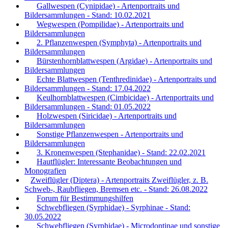
Gallwespen (Cynipidae) - Artenportraits und
Bildersammlungen - Stand: 10.02.2021
Wegwespen (Pompilidae) - Artenportraits und
Bildersammlungen
2. Pflanzenwespen (Symphyta) - Artenportraits und
Bildersammlungen
Bürstenhornblattwespen (Argidae) - Artenportraits und
Bildersammlungen
Echte Blattwespen (Tenthredinidae) - Artenportraits und
Bildersammlungen - Stand: 17.04.2022
Keulhornblattwespen (Cimbicidae) - Artenportraits und
Bildersammlungen - Stand: 01.05.2022
Holzwespen (Siricidae) - Artenportraits und
Bildersammlungen
Sonstige Pflanzenwespen - Artenportraits und
Bildersammlungen
3. Kronenwespen (Stephanidae) - Stand: 22.02.2021
Hautflügler: Interessante Beobachtungen und
Monografien
Zweiflügler (Diptera) - Artenportraits Zweiflügler, z. B.
Schweb-, Raubfliegen, Bremsen etc. - Stand: 26.08.2022
Forum für Bestimmungshilfen
Schwebfliegen (Syrphidae) - Syrphinae - Stand:
30.05.2022
Schwebfliegen (Syrphidae) - Microdontinae und sonstige