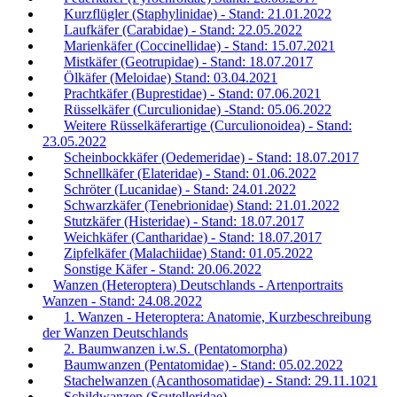
Kurzflügler (Staphylinidae) - Stand: 21.01.2022
Laufkäfer (Carabidae) - Stand: 22.05.2022
Marienkäfer (Coccinellidae) - Stand: 15.07.2021
Mistkäfer (Geotrupidae) - Stand: 18.07.2017
Ölkäfer (Meloidae) Stand: 03.04.2021
Prachtkäfer (Buprestidae) - Stand: 07.06.2021
Rüsselkäfer (Curculionidae) -Stand: 05.06.2022
Weitere Rüsselkäferartige (Curculionoidea) - Stand:
23.05.2022
Scheinbockkäfer (Oedemeridae) - Stand: 18.07.2017
Schnellkäfer (Elateridae) - Stand: 01.06.2022
Schröter (Lucanidae) - Stand: 24.01.2022
Schwarzkäfer (Tenebrionidae) Stand: 21.01.2022
Stutzkäfer (Histeridae) - Stand: 18.07.2017
Weichkäfer (Cantharidae) - Stand: 18.07.2017
Zipfelkäfer (Malachiidae) Stand: 01.05.2022
Sonstige Käfer - Stand: 20.06.2022
Wanzen (Heteroptera) Deutschlands - Artenportraits
Wanzen - Stand: 24.08.2022
1. Wanzen - Heteroptera: Anatomie, Kurzbeschreibung
der Wanzen Deutschlands
2. Baumwanzen i.w.S. (Pentatomorpha)
Baumwanzen (Pentatomidae) - Stand: 05.02.2022
Stachelwanzen (Acanthosomatidae) - Stand: 29.11.1021
Schildwanzen (Scutelleridae)