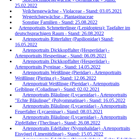
25.02.2022
Veilchengewächse - Violaceae - Stand: 03.05.2021
Wegerichgewächse - Plantaginaceae
Sonstige Familien - Stand: 25.08.2022
Artenportraits Schmetterlinge (Lepidoptera): Tagfalter im
deutschsprachigen Raum - Stand: 26.08.2022
Artenportraits Ritterfalter (Papilionidae) Stand:
16.05.2022
Artenportraits Dickkopffalter (Hesperiidae) -
Artenportraits Hesperiinae - Stand: 06.09.2021
Artenportraits Dickkopffalter (Hesperiidae) -
Artenportraits Pyrginae - Stand: 14.05.2022
Artenportraits Weißlinge (Pieridae) - Artenportraits
Weißlinge (Pierina e) - Stand: 12.06.2022
Artenportrait Weißlinge (Pieridae) - Artenportraits
Gelblinge (Coliadinae) - Stand: 02.02.2021
Artenportraits Bläulinge (Lycaenidae) - Artenportraits
"Echte Bläulinge" (Polyommatinae) - Stand: 16.05.2022
Artenportraits Bläulinge (Lycaenidae) - Artenportraits
Feuerfalter (Lycaeninae) - Stand: 08.03.2021
Artenportraits Bläulinge (Lycaenidae) - Artenportraits
Zipfelfalter (Theclinae) - Stand: 26.08.2022
Artenportraits Edelfalter (Nymphalidae) -Artenportraits
Eisvögel (Limenitidinae) - Stand: 15.05.2022