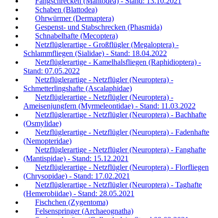
Fangschrecken (Mantodea) - Stand: 13.10.2021
Schaben (Blattodea)
Ohrwürmer (Dermaptera)
Gespenst- und Stabschrecken (Phasmida)
Schnabelhafte (Mecoptera)
Netzflüglerartige - Großflügler (Megaloptera) -
Schlammfliegen (Sialidae) - Stand: 18.04.2022
Netzflüglerartige - Kamelhalsfliegen (Raphidioptera) -
Stand: 07.05.2022
Netzflüglerartige - Netzflügler (Neuroptera) -
Schmetterlingshafte (Ascalaphidae)
Netzflüglerartige - Netzflügler (Neuroptera) -
Ameisenjungfern (Myrmeleontidae) - Stand: 11.03.2022
Netzflüglerartige - Netzflügler (Neuroptera) - Bachhafte
(Osmylidae)
Netzflüglerartige - Netzflügler (Neuroptera) - Fadenhafte
(Nemopteridae)
Netzflüglerartige - Netzflügler (Neuroptera) - Fanghafte
(Mantispidae) - Stand: 15.12.2021
Netzflüglerartige - Netzflügler (Neuroptera) - Florfliegen
(Chrysopidae) - Stand: 17.02.2021
Netzflüglerartige - Netzflügler (Neuroptera) - Taghafte
(Hemerobiidae) - Stand: 28.05.2021
Fischchen (Zygentoma)
Felsenspringer (Archaeognatha)