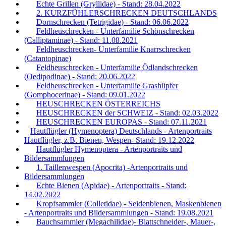
Echte Grillen (Gryllidae) - Stand: 28.04.2022
2. KURZFÜHLERSCHRECKEN DEUTSCHLANDS
Dornschrecken (Tetrigidae) - Stand: 06.06.2022
Feldheuschrecken - Unterfamilie Schönschrecken
(Calliptaminae) - Stand: 11.08.2021
Feldheuschrecken- Unterfamilie Knarrschrecken
(Catantopinae)
Feldheuschrecken - Unterfamilie Ödlandschrecken
(Oedipodinae) - Stand: 20.06.2022
Feldheuschrecken - Unterfamilie Grashüpfer
(Gomphocerinae) - Stand: 09.01.2022
HEUSCHRECKEN ÖSTERREICHS
HEUSCHRECKEN der SCHWEIZ - Stand: 02.03.2022
HEUSCHRECKEN EUROPAS - Stand: 07.11.2021
Hautflügler (Hymenoptera) Deutschlands - Artenportraits
Hautflügler, z.B. Bienen, Wespen- Stand: 19.12.2022
Hautflügler Hymenoptera - Artenportraits und
Bildersammlungen
1. Taillenwespen (Apocrita) -Artenportraits und
Bildersammlungen
Echte Bienen (Apidae) - Artenportraits - Stand:
14.02.2022
Kropfsammler (Colletidae) - Seidenbienen, Maskenbienen
- Artenportraits und Bildersammlungen - Stand: 19.08.2021
Bauchsammler (Megachilidae)- Blattschneider-, Mauer-,