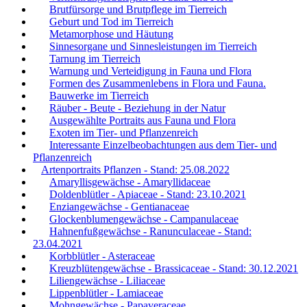
Brutfürsorge und Brutpflege im Tierreich
Geburt und Tod im Tierreich
Metamorphose und Häutung
Sinnesorgane und Sinnesleistungen im Tierreich
Tarnung im Tierreich
Warnung und Verteidigung in Fauna und Flora
Formen des Zusammenlebens in Flora und Fauna.
Bauwerke im Tierreich
Räuber - Beute - Beziehung in der Natur
Ausgewählte Portraits aus Fauna und Flora
Exoten im Tier- und Pflanzenreich
Interessante Einzelbeobachtungen aus dem Tier- und
Pflanzenreich
Artenportraits Pflanzen - Stand: 25.08.2022
Amaryllisgewächse - Amaryllidaceae
Doldenblütler - Apiaceae - Stand: 23.10.2021
Enziangewächse - Gentianaceae
Glockenblumengewächse - Campanulaceae
Hahnenfußgewächse - Ranunculaceae - Stand:
23.04.2021
Korbblütler - Asteraceae
Kreuzblütengewächse - Brassicaceae - Stand: 30.12.2021
Liliengewächse - Liliaceae
Lippenblütler - Lamiaceae
Mohngewächse - Papaveraceae