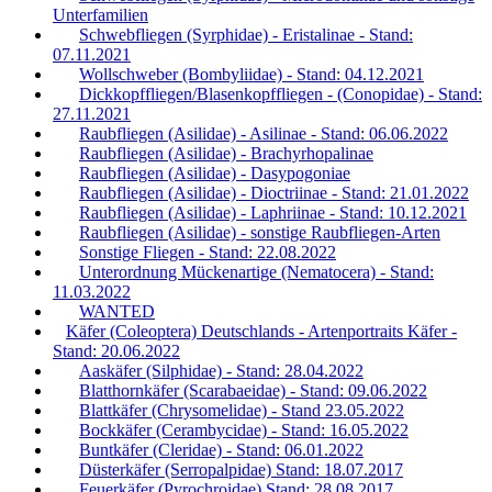
Unterfamilien
Schwebfliegen (Syrphidae) - Eristalinae - Stand:
07.11.2021
Wollschweber (Bombyliidae) - Stand: 04.12.2021
Dickkopffliegen/Blasenkopffliegen - (Conopidae) - Stand:
27.11.2021
Raubfliegen (Asilidae) - Asilinae - Stand: 06.06.2022
Raubfliegen (Asilidae) - Brachyrhopalinae
Raubfliegen (Asilidae) - Dasypogoniae
Raubfliegen (Asilidae) - Dioctriinae - Stand: 21.01.2022
Raubfliegen (Asilidae) - Laphriinae - Stand: 10.12.2021
Raubfliegen (Asilidae) - sonstige Raubfliegen-Arten
Sonstige Fliegen - Stand: 22.08.2022
Unterordnung Mückenartige (Nematocera) - Stand:
11.03.2022
WANTED
Käfer (Coleoptera) Deutschlands - Artenportraits Käfer -
Stand: 20.06.2022
Aaskäfer (Silphidae) - Stand: 28.04.2022
Blatthornkäfer (Scarabaeidae) - Stand: 09.06.2022
Blattkäfer (Chrysomelidae) - Stand 23.05.2022
Bockkäfer (Cerambycidae) - Stand: 16.05.2022
Buntkäfer (Cleridae) - Stand: 06.01.2022
Düsterkäfer (Serropalpidae) Stand: 18.07.2017
Feuerkäfer (Pyrochroidae) Stand: 28.08.2017