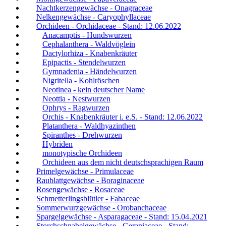
Nachtkerzengewächse - Onagraceae
Nelkengewächse - Caryophyllaceae
Orchideen - Orchidaceae - Stand: 12.06.2022
Anacamptis - Hundswurzen
Cephalanthera - Waldvöglein
Dactylorhiza - Knabenkräuter
Epipactis - Stendelwurzen
Gymnadenia - Händelwurzen
Nigritella - Kohlröschen
Neotinea - kein deutscher Name
Neottia - Nestwurzen
Ophrys - Ragwurzen
Orchis - Knabenkräuter i. e.S. - Stand: 12.06.2022
Platanthera - Waldhyazinthen
Spiranthes - Drehwurzen
Hybriden
monotypische Orchideen
Orchideen aus dem nicht deutschsprachigen Raum
Primelgewächse - Primulaceae
Raublattgewächse - Boraginaceae
Rosengewächse - Rosaceae
Schmetterlingsblütler - Fabaceae
Sommerwurzgewächse - Orobanchaceae
Spargelgewächse - Asparagaceae - Stand: 15.04.2021
Storchschnabelgewächse - Geraniaceae - Stand: