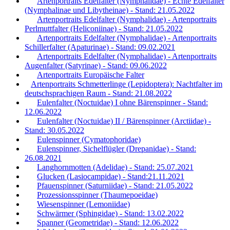
Artenportraits Edelfalter (Nymphalidae) - Echte Edelfalter
(Nymphalinae und Libytheinae) - Stand: 21.05.2022
Artenportraits Edelfalter (Nymphalidae) - Artenportraits
Perlmuttfalter (Heliconiinae) - Stand: 21.05.2022
Artenportraits Edelfalter (Nymphalidae) - Artenportraits
Schillerfalter (Apaturinae) - Stand: 09.02.2021
Artenportraits Edelfalter (Nymphalidae) - Artenportraits
Augenfalter (Satyrinae) - Stand: 09.06.2022
Artenportraits Europäische Falter
Artenportraits Schmetterlinge (Lepidoptera): Nachtfalter im
deutschsprachigen Raum - Stand: 21.08.2022
Eulenfalter (Noctuidae) I ohne Bärenspinner - Stand:
12.06.2022
Eulenfalter (Noctuidae) II / Bärenspinner (Arctiidae) -
Stand: 30.05.2022
Eulenspinner (Cymatophoridae)
Eulenspinner, Sichelflügler (Drepanidae) - Stand:
26.08.2021
Langhornmotten (Adelidae) - Stand: 25.07.2021
Glucken (Lasiocampidae) - Stand:21.11.2021
Pfauenspinner (Saturniidae) - Stand: 21.05.2022
Prozessionsspinner (Thaumepoeidae)
Wiesenspinner (Lemoniidae)
Schwärmer (Sphingidae) - Stand: 13.02.2022
Spanner (Geometridae) - Stand: 12.06.2022