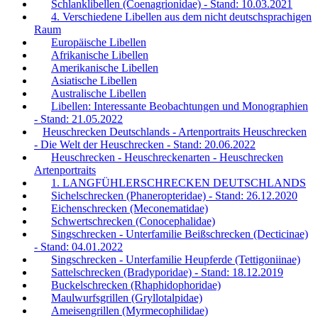
Schlanklibellen (Coenagrionidae) - Stand: 10.03.2021
4. Verschiedene Libellen aus dem nicht deutschsprachigen
Raum
Europäische Libellen
Afrikanische Libellen
Amerikanische Libellen
Asiatische Libellen
Australische Libellen
Libellen: Interessante Beobachtungen und Monographien
- Stand: 21.05.2022
Heuschrecken Deutschlands - Artenportraits Heuschrecken
- Die Welt der Heuschrecken - Stand: 20.06.2022
Heuschrecken - Heuschreckenarten - Heuschrecken
Artenportraits
1. LANGFÜHLERSCHRECKEN DEUTSCHLANDS
Sichelschrecken (Phaneropteridae) - Stand: 26.12.2020
Eichenschrecken (Meconematidae)
Schwertschrecken (Conocephalidae)
Singschrecken - Unterfamilie Beißschrecken (Decticinae)
- Stand: 04.01.2022
Singschrecken - Unterfamilie Heupferde (Tettigoniinae)
Sattelschrecken (Bradyporidae) - Stand: 18.12.2019
Buckelschrecken (Rhaphidophoridae)
Maulwurfsgrillen (Gryllotalpidae)
Ameisengrillen (Myrmecophilidae)