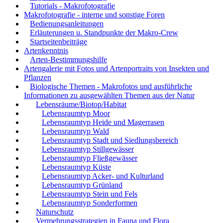
Tutorials - Makrofotografie
Makrofotografie - interne und sonstige Foren
Bedienungsanleitungen
Erläuterungen u. Standpunkte der Makro-Crew
Startseitenbeiträge
Artenkenntnis
Arten-Bestimmungshilfe
Artengalerie mit Fotos und Artenportraits von Insekten und
Pflanzen
Biologische Themen - Makrofotos und ausführliche
Informationen zu ausgewählten Themen aus der Natur
Lebensräume/Biotop/Habitat
Lebensraumtyp Moor
Lebensraumtyp Heide und Magerrasen
Lebensraumtyp Wald
Lebensraumtyp Stadt und Siedlungsbereich
Lebensraumtyp Stillgewässer
Lebensraumtyp Fließgewässer
Lebensraumtyp Küste
Lebensraumtyp Acker- und Kulturland
Lebensraumtyp Grünland
Lebensraumtyp Stein und Fels
Lebensraumtyp Sonderformen
Naturschutz
Vermehrungsstrategien in Fauna und Flora