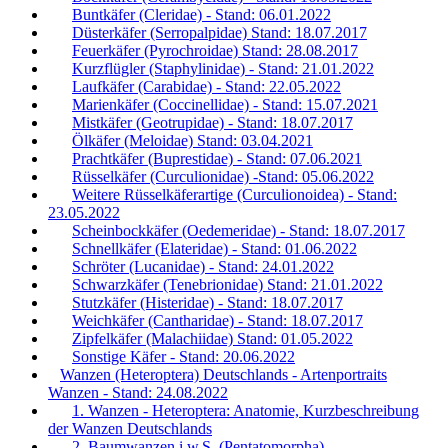
Buntkäfer (Cleridae) - Stand: 06.01.2022
Düsterkäfer (Serropalpidae) Stand: 18.07.2017
Feuerkäfer (Pyrochroidae) Stand: 28.08.2017
Kurzflügler (Staphylinidae) - Stand: 21.01.2022
Laufkäfer (Carabidae) - Stand: 22.05.2022
Marienkäfer (Coccinellidae) - Stand: 15.07.2021
Mistkäfer (Geotrupidae) - Stand: 18.07.2017
Ölkäfer (Meloidae) Stand: 03.04.2021
Prachtkäfer (Buprestidae) - Stand: 07.06.2021
Rüsselkäfer (Curculionidae) -Stand: 05.06.2022
Weitere Rüsselkäferartige (Curculionoidea) - Stand:
23.05.2022
Scheinbockkäfer (Oedemeridae) - Stand: 18.07.2017
Schnellkäfer (Elateridae) - Stand: 01.06.2022
Schröter (Lucanidae) - Stand: 24.01.2022
Schwarzkäfer (Tenebrionidae) Stand: 21.01.2022
Stutzkäfer (Histeridae) - Stand: 18.07.2017
Weichkäfer (Cantharidae) - Stand: 18.07.2017
Zipfelkäfer (Malachiidae) Stand: 01.05.2022
Sonstige Käfer - Stand: 20.06.2022
Wanzen (Heteroptera) Deutschlands - Artenportraits
Wanzen - Stand: 24.08.2022
1. Wanzen - Heteroptera: Anatomie, Kurzbeschreibung
der Wanzen Deutschlands
2. Baumwanzen i.w.S. (Pentatomorpha)