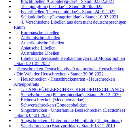
Prachtlibellen (Calopterygidae) - Stand: 02.02.2021
Teichjungfern (Lestidae) - Stand: 06.06.2022
Federlibellen (Platycnemididae) - Stand: 24.01.2022
Schlanklibellen (Coenagrionidae) - Stand: 10.03.2021
4. Verschiedene Libellen aus dem nicht deutschsprachigen
Raum
Europäische Libellen
Afrikanische Libellen
Amerikanische Libellen
Asiatische Libellen
Australische Libellen
Libellen: Interessante Beobachtungen und Monographien
- Stand: 21.05.2022
Heuschrecken Deutschlands - Artenportraits Heuschrecken
- Die Welt der Heuschrecken - Stand: 20.06.2022
Heuschrecken - Heuschreckenarten - Heuschrecken
Artenportraits
1. LANGFÜHLERSCHRECKEN DEUTSCHLANDS
Sichelschrecken (Phaneropteridae) - Stand: 26.12.2020
Eichenschrecken (Meconematidae)
Schwertschrecken (Conocephalidae)
Singschrecken - Unterfamilie Beißschrecken (Decticinae)
- Stand: 04.01.2022
Singschrecken - Unterfamilie Heupferde (Tettigoniinae)
Sattelschrecken (Bradyporidae) - Stand: 18.12.2019