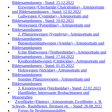
Bildersammlungen - Stand: 15.12.2022
Erzwespen (Überfamilie Chalcidoidea) - Artenportraits
und Bildersammlungen - Stand: 12.02.2022
Gallwespen (Cynipidae) - Artenportraits und
Bildersammlungen - Stand: 10.02.2021
Wegwespen (Pompilidae) - Artenportraits und
Bildersammlungen
2. Pflanzenwespen (Symphyta) - Artenportraits und
Bildersammlungen
Bürstenhornblattwespen (Argidae) - Artenportraits und
Bildersammlungen
Echte Blattwespen (Tenthredinidae) - Artenportraits und
Bildersammlungen - Stand: 17.04.2022
Keulhornblattwespen (Cimbicidae) - Artenportraits und
Bildersammlungen - Stand: 01.05.2022
Holzwespen (Siricidae) - Artenportraits und
Bildersammlungen
Sonstige Pflanzenwespen - Artenportraits und
Bildersammlungen
3. Kronenwespen (Stephanidae) - Stand: 22.02.2021
Hautflügler: Interessante Beobachtungen und
Monografien
Zweiflügler (Diptera) - Artenportraits Zweiflügler, z. B.
Schweb-, Raubfliegen, Bremsen etc. - Stand: 26.08.2022
Forum für Bestimmungshilfen