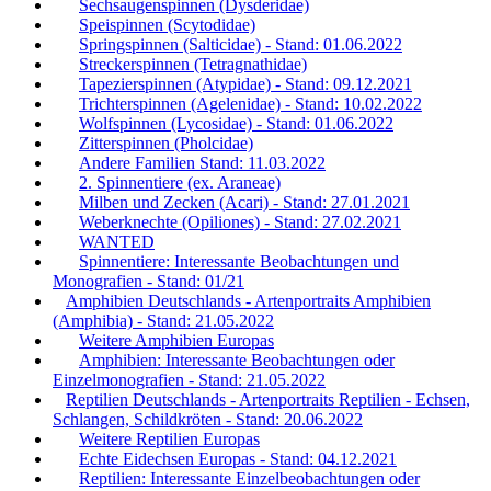
Sechsaugenspinnen (Dysderidae)
Speispinnen (Scytodidae)
Springspinnen (Salticidae) - Stand: 01.06.2022
Streckerspinnen (Tetragnathidae)
Tapezierspinnen (Atypidae) - Stand: 09.12.2021
Trichterspinnen (Agelenidae) - Stand: 10.02.2022
Wolfspinnen (Lycosidae) - Stand: 01.06.2022
Zitterspinnen (Pholcidae)
Andere Familien Stand: 11.03.2022
2. Spinnentiere (ex. Araneae)
Milben und Zecken (Acari) - Stand: 27.01.2021
Weberknechte (Opiliones) - Stand: 27.02.2021
WANTED
Spinnentiere: Interessante Beobachtungen und
Monografien - Stand: 01/21
Amphibien Deutschlands - Artenportraits Amphibien
(Amphibia) - Stand: 21.05.2022
Weitere Amphibien Europas
Amphibien: Interessante Beobachtungen oder
Einzelmonografien - Stand: 21.05.2022
Reptilien Deutschlands - Artenportraits Reptilien - Echsen,
Schlangen, Schildkröten - Stand: 20.06.2022
Weitere Reptilien Europas
Echte Eidechsen Europas - Stand: 04.12.2021
Reptilien: Interessante Einzelbeobachtungen oder