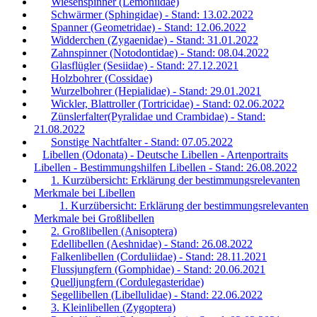
Wiesenspinner (Lemoniidae)
Schwärmer (Sphingidae) - Stand: 13.02.2022
Spanner (Geometridae) - Stand: 12.06.2022
Widderchen (Zygaenidae) - Stand: 31.01.2022
Zahnspinner (Notodontidae) - Stand: 08.04.2022
Glasflügler (Sesiidae) - Stand: 27.12.2021
Holzbohrer (Cossidae)
Wurzelbohrer (Hepialidae) - Stand: 29.01.2021
Wickler, Blattroller (Tortricidae) - Stand: 02.06.2022
Zünslerfalter(Pyralidae und Crambidae) - Stand:
21.08.2022
Sonstige Nachtfalter - Stand: 07.05.2022
Libellen (Odonata) - Deutsche Libellen - Artenportraits
Libellen - Bestimmungshilfen Libellen - Stand: 26.08.2022
1. Kurzübersicht: Erklärung der bestimmungsrelevanten
Merkmale bei Libellen
1. Kurzübersicht: Erklärung der bestimmungsrelevanten
Merkmale bei Großlibellen
2. Großlibellen (Anisoptera)
Edellibellen (Aeshnidae) - Stand: 26.08.2022
Falkenlibellen (Corduliidae) - Stand: 28.11.2021
Flussjungfern (Gomphidae) - Stand: 20.06.2021
Quelljungfern (Cordulegasteridae)
Segellibellen (Libellulidae) - Stand: 22.06.2022
3. Kleinlibellen (Zygoptera)