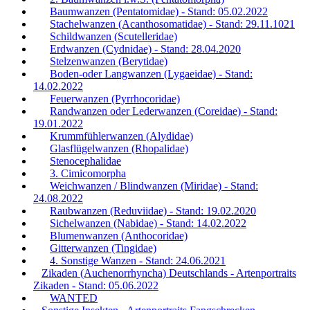
Baumwanzen (Pentatomidae) - Stand: 05.02.2022
Stachelwanzen (Acanthosomatidae) - Stand: 29.11.1021
Schildwanzen (Scutelleridae)
Erdwanzen (Cydnidae) - Stand: 28.04.2020
Stelzenwanzen (Berytidae)
Boden-oder Langwanzen (Lygaeidae) - Stand:
14.02.2022
Feuerwanzen (Pyrrhocoridae)
Randwanzen oder Lederwanzen (Coreidae) - Stand:
19.01.2022
Krummfühlerwanzen (Alydidae)
Glasflügelwanzen (Rhopalidae)
Stenocephalidae
3. Cimicomorpha
Weichwanzen / Blindwanzen (Miridae) - Stand:
24.08.2022
Raubwanzen (Reduviidae) - Stand: 19.02.2020
Sichelwanzen (Nabidae) - Stand: 14.02.2022
Blumenwanzen (Anthocoridae)
Gitterwanzen (Tingidae)
4. Sonstige Wanzen - Stand: 24.06.2021
Zikaden (Auchenorrhyncha) Deutschlands - Artenportraits
Zikaden - Stand: 05.06.2022
WANTED