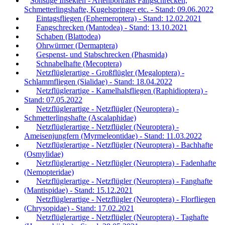
Sonstige Insekten - Artenportraits Fangschrecken,
Schmetterlingshafte, Kugelspringer etc. - Stand: 09.06.2022
Eintagsfliegen (Ephemeroptera) - Stand: 12.02.2021
Fangschrecken (Mantodea) - Stand: 13.10.2021
Schaben (Blattodea)
Ohrwürmer (Dermaptera)
Gespenst- und Stabschrecken (Phasmida)
Schnabelhafte (Mecoptera)
Netzflüglerartige - Großflügler (Megaloptera) -
Schlammfliegen (Sialidae) - Stand: 18.04.2022
Netzflüglerartige - Kamelhalsfliegen (Raphidioptera) -
Stand: 07.05.2022
Netzflüglerartige - Netzflügler (Neuroptera) -
Schmetterlingshafte (Ascalaphidae)
Netzflüglerartige - Netzflügler (Neuroptera) -
Ameisenjungfern (Myrmeleontidae) - Stand: 11.03.2022
Netzflüglerartige - Netzflügler (Neuroptera) - Bachhafte
(Osmylidae)
Netzflüglerartige - Netzflügler (Neuroptera) - Fadenhafte
(Nemopteridae)
Netzflüglerartige - Netzflügler (Neuroptera) - Fanghafte
(Mantispidae) - Stand: 15.12.2021
Netzflüglerartige - Netzflügler (Neuroptera) - Florfliegen
(Chrysopidae) - Stand: 17.02.2021
Netzflüglerartige - Netzflügler (Neuroptera) - Taghafte