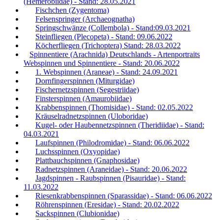
(Hemerobiidae) - Stand: 28.05.2021
Fischchen (Zygentoma)
Felsenspringer (Archaeognatha)
Springschwänze (Collembola) - Stand:09.03.2021
Steinfliegen (Plecopeta) - Stand: 09.06.2022
Köcherfliegen (Trichoptera) Stand: 28.03.2022
Spinnentiere (Arachnida) Deutschlands - Artenportraits
Webspinnen und Spinnentiere - Stand: 20.06.2022
1. Webspinnen (Araneae) - Stand: 24.09.2021
Dornfingerspinnen (Miturgidae)
Fischernetzspinnen (Segestriidae)
Finsterspinnen (Amaurobiidae)
Krabbenspinnen (Thomisidae) - Stand: 02.05.2022
Kräuselradnetzspinnen (Uloboridae)
Kugel- oder Haubennetzspinnen (Theridiidae) - Stand:
04.03.2021
Laufspinnen (Philodromidae) - Stand: 06.06.2022
Luchsspinnen (Oxyopidae)
Plattbauchspinnen (Gnaphosidae)
Radnetzspinnen (Araneidae) - Stand: 20.06.2022
Jagdspinnen - Raubspinnen (Pisauridae) - Stand:
11.03.2022
Riesenkrabbenspinnen (Sparassidae) - Stand: 06.06.2022
Röhrenspinnen (Eresidae) - Stand: 20.02.2022
Sackspinnen (Clubionidae)