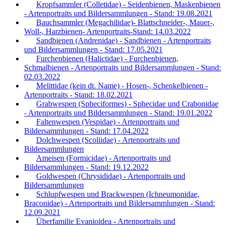
Kropfsammler (Colletidae) - Seidenbienen, Maskenbienen
- Artenportraits und Bildersammlungen - Stand: 19.08.2021
Bauchsammler (Megachilidae)- Blattschneider-, Mauer-,
Woll-, Harzbienen- Artenportraits-Stand: 14.03.2022
Sandbienen (Andrenidae) - Sandbienen - Artenportraits
und Bildersammlungen - Stand: 17.05.2021
Furchenbienen (Halictidae) - Furchenbienen,
Schmalbienen - Artenportraits und Bildersammlungen - Stand:
02.03.2022
Melittidae (kein dt. Name) - Hosen-, Schenkelbienen -
Artenportraits - Stand: 18.02.2021
Grabwespen (Spheciformes) - Sphecidae und Crabonidae
- Artenportraits und Bildersammlungen - Stand: 19.01.2022
Faltenwespen (Vespidae) - Artenportraits und
Bildersammlungen - Stand: 17.04.2022
Dolchwespen (Scoliidae) - Artenportraits und
Bildersammlungen
Ameisen (Formicidae) - Artenportraits und
Bildersammlungen - Stand: 19.12.2022
Goldwespen (Chrysididae) - Artenportraits und
Bildersammlungen
Schlupfwespen und Brackwespen (Ichneumonidae,
Braconidae) - Artenportraits und Bildersammlungen - Stand:
12.09.2021
Überfamilie Evanioidea - Artenportraits und