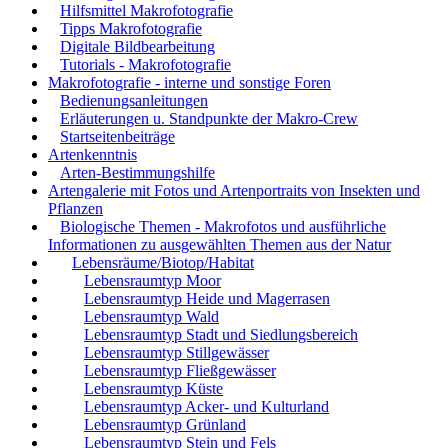
Hilfsmittel Makrofotografie
Tipps Makrofotografie
Digitale Bildbearbeitung
Tutorials - Makrofotografie
Makrofotografie - interne und sonstige Foren
Bedienungsanleitungen
Erläuterungen u. Standpunkte der Makro-Crew
Startseitenbeiträge
Artenkenntnis
Arten-Bestimmungshilfe
Artengalerie mit Fotos und Artenportraits von Insekten und
Pflanzen
Biologische Themen - Makrofotos und ausführliche
Informationen zu ausgewählten Themen aus der Natur
Lebensräume/Biotop/Habitat
Lebensraumtyp Moor
Lebensraumtyp Heide und Magerrasen
Lebensraumtyp Wald
Lebensraumtyp Stadt und Siedlungsbereich
Lebensraumtyp Stillgewässer
Lebensraumtyp Fließgewässer
Lebensraumtyp Küste
Lebensraumtyp Acker- und Kulturland
Lebensraumtyp Grünland
Lebensraumtyp Stein und Fels