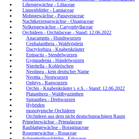
Liliengewächse - Liliaceae
Lippenblütler - Lamiaceae
Mohngewächse - Papaveraceae
Nachtkerzengewächse - Onagraceae
Nelkengewächse - Caryophyllaceae
Orchideen - Orchidaceae - Stand: 12.06.2022
Anacamptis - Hundswurzen
Cephalanthera - Waldvöglein
Dactylorhiza - Knabenkräuter
Epipactis - Stendelwurzen
Gymnadenia - Händelwurzen
Nigritella - Kohlröschen
Neotinea - kein deutscher Name
Neottia - Nestwurzen
Ophrys - Ragwurzen
Orchis - Knabenkräuter i. e.S. - Stand: 12.06.2022
Platanthera - Waldhyazinthen
Spiranthes - Drehwurzen
Hybriden
monotypische Orchideen
Orchideen aus dem nicht deutschsprachigen Raum
Primelgewächse - Primulaceae
Raublattgewächse - Boraginaceae
Rosengewächse - Rosaceae
Schmetterlingsblütler - Fabaceae