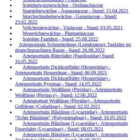
Sommerwurzgewächse - Orobanchaceae
Spargelgewächse - Asparagaceae - Stand: 15.04.2021
Storchschnabelgewächse - Geraniaceae - Stand:
25.02.2022
Veilchengewächse - Violaceae - Stand: 03.05.2021
Wegerichgewächse - Plantaginaceae
Sonstige Familien - Stand: 25.08.2022
Artenportraits Schmetterlinge (Lepidoptera): Tagfalter im
deutschsprachigen Raum - Stand: 26.08.2022
Artenportraits Ritterfalter (Papilionidae) Stand:
16.05.2022
Artenportraits Dickkopffalter (Hesperiidae) -
Artenportraits Hesperiinae - Stand: 06.09.2021
Artenportraits Dickkopffalter (Hesperiidae) -
Artenportraits Pyrginae - Stand: 14.05.2022
Artenportraits Weißlinge (Pieridae) - Artenportraits
Weißlinge (Pierina e) - Stand: 12.06.2022
Artenportrait Weißlinge (Pieridae) - Artenportraits
Gelblinge (Coliadinae) - Stand: 02.02.2021
Artenportraits Bläulinge (Lycaenidae) - Artenportraits
"Echte Bläulinge" (Polyommatinae) - Stand: 16.05.2022
Artenportraits Bläulinge (Lycaenidae) - Artenportraits
Feuerfalter (Lycaeninae) - Stand: 08.03.2021
Artenportraits Bläulinge (Lycaenidae) - Artenportraits