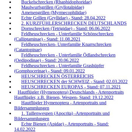
Buckelschrecken (Rhaphidophoridae)
Maulwurfsgrillen (Gryllotalpidae)
Ameisengrillen (Myrmecophilidae)
Echte Grillen (Gryllidae) - Stand: 28.04.2022
2. KURZFÜHLERSCHRECKEN DEUTSCHLANDS
Dornschrecken (Tetrigidae) - Stand: 06.06.2022
Feldheuschrecken - Unterfamilie Schönschrecken
(Calliptaminae) - Stand: 11.08.2021
Feldheuschrecken- Unterfamilie Knarrschrecken
(Catantopinae)
Feldheuschrecken - Unterfamilie Ödlandschrecken
(Oedipodinae) - Stand: 20.06.2022
Feldheuschrecken - Unterfamilie Grashüpfer
(Gomphocerinae) - Stand: 09.01.2022
HEUSCHRECKEN ÖSTERREICHS
HEUSCHRECKEN der SCHWEIZ - Stand: 02.03.2022
HEUSCHRECKEN EUROPAS - Stand: 07.11.2021
Hautflügler (Hymenoptera) Deutschlands - Artenportraits
Hautflügler, z.B. Bienen, Wespen- Stand: 19.12.2022
Hautflügler Hymenoptera - Artenportraits und
Bildersammlungen
1. Taillenwespen (Apocrita) -Artenportraits und
Bildersammlungen
Echte Bienen (Apidae) - Artenportraits - Stand:
14.02.2022