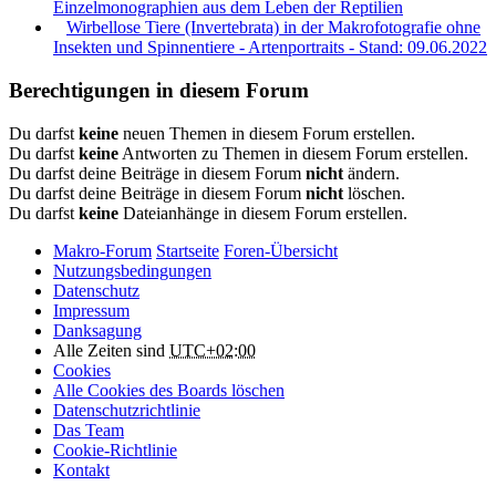
Einzelmonographien aus dem Leben der Reptilien
Wirbellose Tiere (Invertebrata) in der Makrofotografie ohne
Insekten und Spinnentiere - Artenportraits - Stand: 09.06.2022
Berechtigungen in diesem Forum
Du darfst
keine
neuen Themen in diesem Forum erstellen.
Du darfst
keine
Antworten zu Themen in diesem Forum erstellen.
Du darfst deine Beiträge in diesem Forum
nicht
ändern.
Du darfst deine Beiträge in diesem Forum
nicht
löschen.
Du darfst
keine
Dateianhänge in diesem Forum erstellen.
Makro-Forum
Startseite
Foren-Übersicht
Nutzungsbedingungen
Datenschutz
Impressum
Danksagung
Alle Zeiten sind
UTC+02:00
Cookies
Alle Cookies des Boards löschen
Datenschutzrichtlinie
Das Team
Cookie-Richtlinie
Kontakt