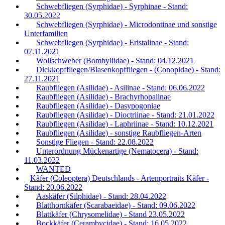
Schwebfliegen (Syrphidae) - Syrphinae - Stand:
30.05.2022
Schwebfliegen (Syrphidae) - Microdontinae und sonstige
Unterfamilien
Schwebfliegen (Syrphidae) - Eristalinae - Stand:
07.11.2021
Wollschweber (Bombyliidae) - Stand: 04.12.2021
Dickkopffliegen/Blasenkopffliegen - (Conopidae) - Stand:
27.11.2021
Raubfliegen (Asilidae) - Asilinae - Stand: 06.06.2022
Raubfliegen (Asilidae) - Brachyrhopalinae
Raubfliegen (Asilidae) - Dasypogoniae
Raubfliegen (Asilidae) - Dioctriinae - Stand: 21.01.2022
Raubfliegen (Asilidae) - Laphriinae - Stand: 10.12.2021
Raubfliegen (Asilidae) - sonstige Raubfliegen-Arten
Sonstige Fliegen - Stand: 22.08.2022
Unterordnung Mückenartige (Nematocera) - Stand:
11.03.2022
WANTED
Käfer (Coleoptera) Deutschlands - Artenportraits Käfer -
Stand: 20.06.2022
Aaskäfer (Silphidae) - Stand: 28.04.2022
Blatthornkäfer (Scarabaeidae) - Stand: 09.06.2022
Blattkäfer (Chrysomelidae) - Stand 23.05.2022
Bockkäfer (Cerambycidae) - Stand: 16.05.2022