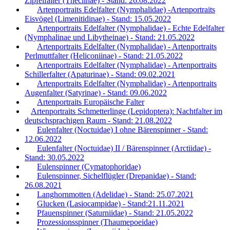
Zipfelfalter (Theclinae) - Stand: 26.08.2022
Artenportraits Edelfalter (Nymphalidae) -Artenportraits
Eisvögel (Limenitidinae) - Stand: 15.05.2022
Artenportraits Edelfalter (Nymphalidae) - Echte Edelfalter
(Nymphalinae und Libytheinae) - Stand: 21.05.2022
Artenportraits Edelfalter (Nymphalidae) - Artenportraits
Perlmuttfalter (Heliconiinae) - Stand: 21.05.2022
Artenportraits Edelfalter (Nymphalidae) - Artenportraits
Schillerfalter (Apaturinae) - Stand: 09.02.2021
Artenportraits Edelfalter (Nymphalidae) - Artenportraits
Augenfalter (Satyrinae) - Stand: 09.06.2022
Artenportraits Europäische Falter
Artenportraits Schmetterlinge (Lepidoptera): Nachtfalter im
deutschsprachigen Raum - Stand: 21.08.2022
Eulenfalter (Noctuidae) I ohne Bärenspinner - Stand:
12.06.2022
Eulenfalter (Noctuidae) II / Bärenspinner (Arctiidae) -
Stand: 30.05.2022
Eulenspinner (Cymatophoridae)
Eulenspinner, Sichelflügler (Drepanidae) - Stand:
26.08.2021
Langhornmotten (Adelidae) - Stand: 25.07.2021
Glucken (Lasiocampidae) - Stand:21.11.2021
Pfauenspinner (Saturniidae) - Stand: 21.05.2022
Prozessionsspinner (Thaumepoeidae)