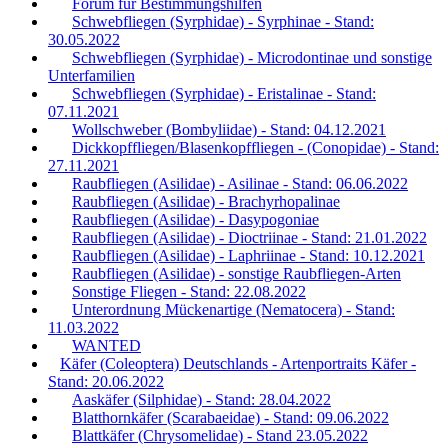
Forum für Bestimmungshilfen
Schwebfliegen (Syrphidae) - Syrphinae - Stand:
30.05.2022
Schwebfliegen (Syrphidae) - Microdontinae und sonstige
Unterfamilien
Schwebfliegen (Syrphidae) - Eristalinae - Stand:
07.11.2021
Wollschweber (Bombyliidae) - Stand: 04.12.2021
Dickkopffliegen/Blasenkopffliegen - (Conopidae) - Stand:
27.11.2021
Raubfliegen (Asilidae) - Asilinae - Stand: 06.06.2022
Raubfliegen (Asilidae) - Brachyrhopalinae
Raubfliegen (Asilidae) - Dasypogoniae
Raubfliegen (Asilidae) - Dioctriinae - Stand: 21.01.2022
Raubfliegen (Asilidae) - Laphriinae - Stand: 10.12.2021
Raubfliegen (Asilidae) - sonstige Raubfliegen-Arten
Sonstige Fliegen - Stand: 22.08.2022
Unterordnung Mückenartige (Nematocera) - Stand:
11.03.2022
WANTED
Käfer (Coleoptera) Deutschlands - Artenportraits Käfer -
Stand: 20.06.2022
Aaskäfer (Silphidae) - Stand: 28.04.2022
Blatthornkäfer (Scarabaeidae) - Stand: 09.06.2022
Blattkäfer (Chrysomelidae) - Stand 23.05.2022