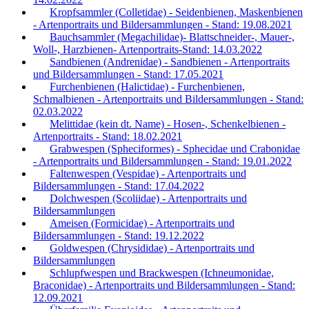
Kropfsammler (Colletidae) - Seidenbienen, Maskenbienen
- Artenportraits und Bildersammlungen - Stand: 19.08.2021
Bauchsammler (Megachilidae)- Blattschneider-, Mauer-,
Woll-, Harzbienen- Artenportraits-Stand: 14.03.2022
Sandbienen (Andrenidae) - Sandbienen - Artenportraits
und Bildersammlungen - Stand: 17.05.2021
Furchenbienen (Halictidae) - Furchenbienen,
Schmalbienen - Artenportraits und Bildersammlungen - Stand:
02.03.2022
Melittidae (kein dt. Name) - Hosen-, Schenkelbienen -
Artenportraits - Stand: 18.02.2021
Grabwespen (Spheciformes) - Sphecidae und Crabonidae
- Artenportraits und Bildersammlungen - Stand: 19.01.2022
Faltenwespen (Vespidae) - Artenportraits und
Bildersammlungen - Stand: 17.04.2022
Dolchwespen (Scoliidae) - Artenportraits und
Bildersammlungen
Ameisen (Formicidae) - Artenportraits und
Bildersammlungen - Stand: 19.12.2022
Goldwespen (Chrysididae) - Artenportraits und
Bildersammlungen
Schlupfwespen und Brackwespen (Ichneumonidae,
Braconidae) - Artenportraits und Bildersammlungen - Stand:
12.09.2021