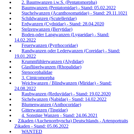
2. Baumwanzen i.w.S. (Pentatomorpha)
Baumwanzen (Pentatomidae) - Stand: 05.02.2022
Stachelwanzen (Acanthosomatidae) - Stand: 29.11.1021
Schildwanzen (Scutelleridae)
Erdwanzen (Cydnidae) - Stand: 28.04.2020
Stelzenwanzen (Berytidae)
Boden-oder Langwanzen (Lygaeidae) - Stand:
14.02.2022
Feuerwanzen (Pyrrhocoridae)
Randwanzen oder Lederwanzen (Coreidae) - Stand:
19.01.2022
Krummfühlerwanzen (Alydidae)
Glasflügelwanzen (Rhopalidae)
Stenocephalidae
3. Cimicomorpha
Weichwanzen / Blindwanzen (Miridae) - Stand:
24.08.2022
Raubwanzen (Reduviidae) - Stand: 19.02.2020
Sichelwanzen (Nabidae) - Stand: 14.02.2022
Blumenwanzen (Anthocoridae)
Gitterwanzen (Tingidae)
4. Sonstige Wanzen - Stand: 24.06.2021
Zikaden (Auchenorrhyncha) Deutschlands - Artenportraits
Zikaden - Stand: 05.06.2022
WANTED