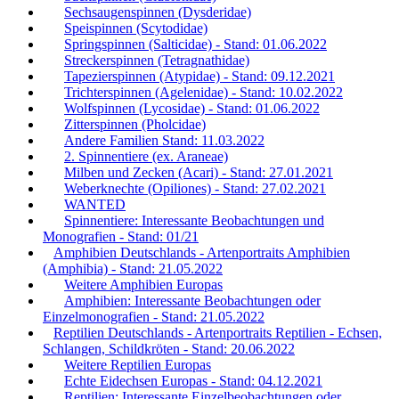
Sechsaugenspinnen (Dysderidae)
Speispinnen (Scytodidae)
Springspinnen (Salticidae) - Stand: 01.06.2022
Streckerspinnen (Tetragnathidae)
Tapezierspinnen (Atypidae) - Stand: 09.12.2021
Trichterspinnen (Agelenidae) - Stand: 10.02.2022
Wolfspinnen (Lycosidae) - Stand: 01.06.2022
Zitterspinnen (Pholcidae)
Andere Familien Stand: 11.03.2022
2. Spinnentiere (ex. Araneae)
Milben und Zecken (Acari) - Stand: 27.01.2021
Weberknechte (Opiliones) - Stand: 27.02.2021
WANTED
Spinnentiere: Interessante Beobachtungen und
Monografien - Stand: 01/21
Amphibien Deutschlands - Artenportraits Amphibien
(Amphibia) - Stand: 21.05.2022
Weitere Amphibien Europas
Amphibien: Interessante Beobachtungen oder
Einzelmonografien - Stand: 21.05.2022
Reptilien Deutschlands - Artenportraits Reptilien - Echsen,
Schlangen, Schildkröten - Stand: 20.06.2022
Weitere Reptilien Europas
Echte Eidechsen Europas - Stand: 04.12.2021
Reptilien: Interessante Einzelbeobachtungen oder