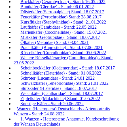
Bockkäfer (Cerambycidae) - Stand: 16.05.2022
Buntkäfer (Cleridae) - Stand: 06.01.2022
Düsterkäfer (Serropalpidae) Stand: 18.07.2017
Feuerkäfer (Pyrochroidae) Stand: 28.08.2017
Kurzflügler (Staphylinidae) - Stand: 21.01.2022
Laufkäfer (Carabidae) - Stand: 22.05.2022
Marienkäfer (Coccinellidae) - Stand: 15.07.2021
Mistkäfer (Geotrupidae) - Stand: 18.07.2017
Ölkäfer (Meloidae) Stand: 03.04.2021
Prachtkäfer (Buprestidae) - Stand: 07.06.2021
Rüsselkäfer (Curculionidae) -Stand: 05.06.2022
Weitere Rüsselkäferartige (Curculionoidea) - Stand:
23.05.2022
Scheinbockkäfer (Oedemeridae) - Stand: 18.07.2017
Schnellkäfer (Elateridae) - Stand: 01.06.2022
Schröter (Lucanidae) - Stand: 24.01.2022
Schwarzkäfer (Tenebrionidae) Stand: 21.01.2022
Stutzkäfer (Histeridae) - Stand: 18.07.2017
Weichkäfer (Cantharidae) - Stand: 18.07.2017
Zipfelkäfer (Malachiidae) Stand: 01.05.2022
Sonstige Käfer - Stand: 20.06.2022
Wanzen (Heteroptera) Deutschlands - Artenportraits
Wanzen - Stand: 24.08.2022
1. Wanzen - Heteroptera: Anatomie, Kurzbeschreibung
der Wanzen Deutschlands