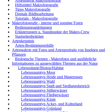
Arbeitsgerät Makrofotografie
Hilfsmittel Makrofotografie
Tipps Makrofotografie
Digitale Bildbearbeitung
Tutorials - Makrofotografie
Makrofotografie - interne und sonstige Foren
Bedienungsanleitungen
Erläuterungen u. Standpunkte der Makro-Crew
Startseitenbeiträge
Artenkenntnis
Arten-Bestimmungshilfe
Artengalerie mit Fotos und Artenportraits von Insekten und
Pflanzen
Biologische Themen - Makrofotos und ausführliche
Informationen zu ausgewählten Themen aus der Natur
Lebensräume/Biotop/Habitat
Lebensraumtyp Moor
Lebensraumtyp Heide und Magerrasen
Lebensraumtyp Wald
Lebensraumtyp Stadt und Siedlungsbereich
Lebensraumtyp Stillgewässer
Lebensraumtyp Fließgewässer
Lebensraumtyp Küste
Lebensraumtyp Acker- und Kulturland
Lebensraumtyp Grünland