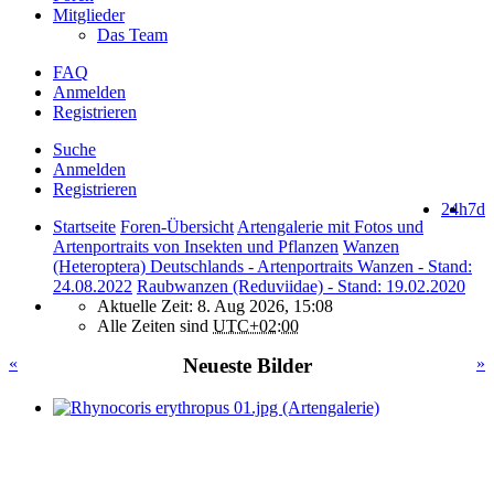
Mitglieder
Das Team
FAQ
Anmelden
Registrieren
Suche
Anmelden
Registrieren
24h
7d
Startseite
Foren-Übersicht
Artengalerie mit Fotos und
Artenportraits von Insekten und Pflanzen
Wanzen
(Heteroptera) Deutschlands - Artenportraits Wanzen - Stand:
24.08.2022
Raubwanzen (Reduviidae) - Stand: 19.02.2020
Aktuelle Zeit: 8. Aug 2026, 15:08
Alle Zeiten sind
UTC+02:00
«
Neueste Bilder
»