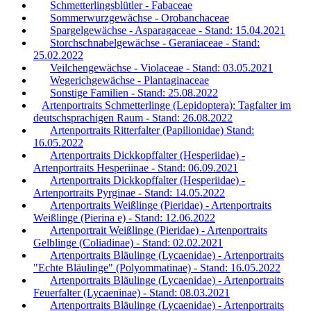
Schmetterlingsblütler - Fabaceae
Sommerwurzgewächse - Orobanchaceae
Spargelgewächse - Asparagaceae - Stand: 15.04.2021
Storchschnabelgewächse - Geraniaceae - Stand:
25.02.2022
Veilchengewächse - Violaceae - Stand: 03.05.2021
Wegerichgewächse - Plantaginaceae
Sonstige Familien - Stand: 25.08.2022
Artenportraits Schmetterlinge (Lepidoptera): Tagfalter im
deutschsprachigen Raum - Stand: 26.08.2022
Artenportraits Ritterfalter (Papilionidae) Stand:
16.05.2022
Artenportraits Dickkopffalter (Hesperiidae) -
Artenportraits Hesperiinae - Stand: 06.09.2021
Artenportraits Dickkopffalter (Hesperiidae) -
Artenportraits Pyrginae - Stand: 14.05.2022
Artenportraits Weißlinge (Pieridae) - Artenportraits
Weißlinge (Pierina e) - Stand: 12.06.2022
Artenportrait Weißlinge (Pieridae) - Artenportraits
Gelblinge (Coliadinae) - Stand: 02.02.2021
Artenportraits Bläulinge (Lycaenidae) - Artenportraits
"Echte Bläulinge" (Polyommatinae) - Stand: 16.05.2022
Artenportraits Bläulinge (Lycaenidae) - Artenportraits
Feuerfalter (Lycaeninae) - Stand: 08.03.2021
Artenportraits Bläulinge (Lycaenidae) - Artenportraits