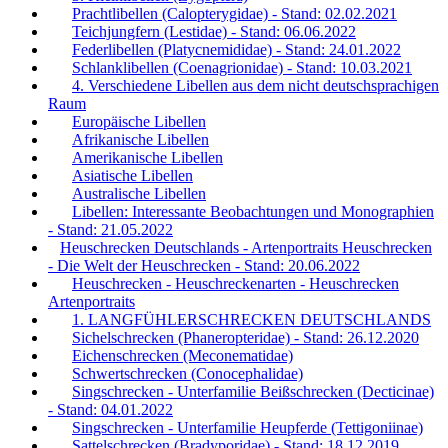
Prachtlibellen (Calopterygidae) - Stand: 02.02.2021
Teichjungfern (Lestidae) - Stand: 06.06.2022
Federlibellen (Platycnemididae) - Stand: 24.01.2022
Schlanklibellen (Coenagrionidae) - Stand: 10.03.2021
4. Verschiedene Libellen aus dem nicht deutschsprachigen
Raum
Europäische Libellen
Afrikanische Libellen
Amerikanische Libellen
Asiatische Libellen
Australische Libellen
Libellen: Interessante Beobachtungen und Monographien
- Stand: 21.05.2022
Heuschrecken Deutschlands - Artenportraits Heuschrecken
- Die Welt der Heuschrecken - Stand: 20.06.2022
Heuschrecken - Heuschreckenarten - Heuschrecken
Artenportraits
1. LANGFÜHLERSCHRECKEN DEUTSCHLANDS
Sichelschrecken (Phaneropteridae) - Stand: 26.12.2020
Eichenschrecken (Meconematidae)
Schwertschrecken (Conocephalidae)
Singschrecken - Unterfamilie Beißschrecken (Decticinae)
- Stand: 04.01.2022
Singschrecken - Unterfamilie Heupferde (Tettigoniinae)
Sattelschrecken (Bradyporidae) - Stand: 18.12.2019