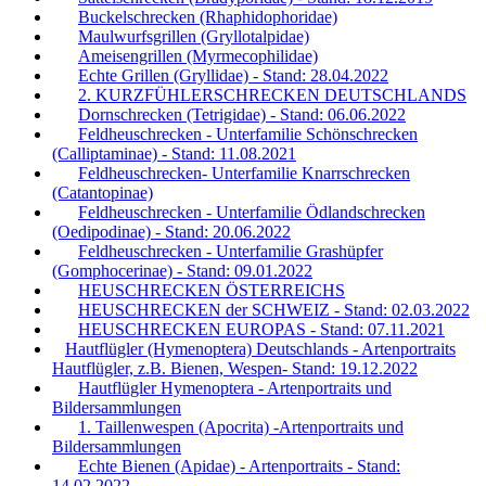
Buckelschrecken (Rhaphidophoridae)
Maulwurfsgrillen (Gryllotalpidae)
Ameisengrillen (Myrmecophilidae)
Echte Grillen (Gryllidae) - Stand: 28.04.2022
2. KURZFÜHLERSCHRECKEN DEUTSCHLANDS
Dornschrecken (Tetrigidae) - Stand: 06.06.2022
Feldheuschrecken - Unterfamilie Schönschrecken
(Calliptaminae) - Stand: 11.08.2021
Feldheuschrecken- Unterfamilie Knarrschrecken
(Catantopinae)
Feldheuschrecken - Unterfamilie Ödlandschrecken
(Oedipodinae) - Stand: 20.06.2022
Feldheuschrecken - Unterfamilie Grashüpfer
(Gomphocerinae) - Stand: 09.01.2022
HEUSCHRECKEN ÖSTERREICHS
HEUSCHRECKEN der SCHWEIZ - Stand: 02.03.2022
HEUSCHRECKEN EUROPAS - Stand: 07.11.2021
Hautflügler (Hymenoptera) Deutschlands - Artenportraits
Hautflügler, z.B. Bienen, Wespen- Stand: 19.12.2022
Hautflügler Hymenoptera - Artenportraits und
Bildersammlungen
1. Taillenwespen (Apocrita) -Artenportraits und
Bildersammlungen
Echte Bienen (Apidae) - Artenportraits - Stand:
14.02.2022