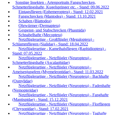
Sonstige Insekten - Artenportraits Fangschrecken,
Schmetterlingshafte, Kugelspringer etc. - Stand: 09.06.2022
Eintagsfliegen (Ephemeroptera) - Stand: 12.02.2021
Fangschrecken (Mantodea) - Stand: 13.10.2021
Schaben (Blattodea)
Ohrwürmer (Dermaptera)
Gespenst- und Stabschrecken (Phasmida)
Schnabelhafte (Mecoptera)
Netzflüglerartige - Großflügler (Megaloptera) -
Schlammfliegen (Sialidae) - Stand: 18.04.2022
Netzflüglerartige - Kamelhalsfliegen (Raphidioptera) -
Stand: 07.05.2022
Netzflüglerartige - Netzflügler (Neuroptera) -
Schmetterlingshafte (Ascalaphidae)
Netzflüglerartige - Netzflügler (Neuroptera) -
Ameisenjungfern (Myrmeleontidae) - Stand: 11.03.2022
Netzflüglerartige - Netzflügler (Neuroptera) - Bachhafte
(Osmylidae)
Netzflüglerartige - Netzflügler (Neuroptera) - Fadenhafte
(Nemopteridae)
Netzflüglerartige - Netzflügler (Neuroptera) - Fanghafte
(Mantispidae) - Stand: 15.12.2021
Netzflüglerartige - Netzflügler (Neuroptera) - Florfliegen
(Chrysopidae) - Stand: 17.02.2021
Netzflüglerartige - Netzflügler (Neuroptera) - Taghafte