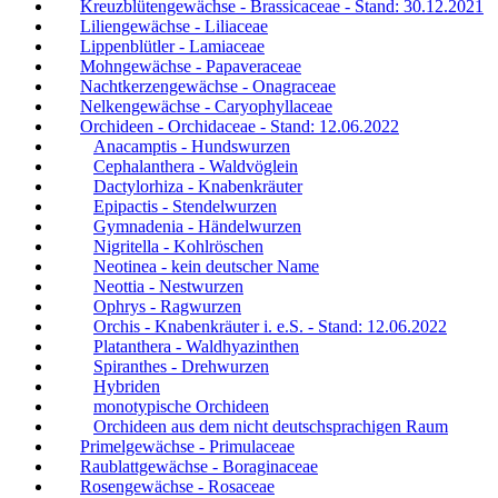
Kreuzblütengewächse - Brassicaceae - Stand: 30.12.2021
Liliengewächse - Liliaceae
Lippenblütler - Lamiaceae
Mohngewächse - Papaveraceae
Nachtkerzengewächse - Onagraceae
Nelkengewächse - Caryophyllaceae
Orchideen - Orchidaceae - Stand: 12.06.2022
Anacamptis - Hundswurzen
Cephalanthera - Waldvöglein
Dactylorhiza - Knabenkräuter
Epipactis - Stendelwurzen
Gymnadenia - Händelwurzen
Nigritella - Kohlröschen
Neotinea - kein deutscher Name
Neottia - Nestwurzen
Ophrys - Ragwurzen
Orchis - Knabenkräuter i. e.S. - Stand: 12.06.2022
Platanthera - Waldhyazinthen
Spiranthes - Drehwurzen
Hybriden
monotypische Orchideen
Orchideen aus dem nicht deutschsprachigen Raum
Primelgewächse - Primulaceae
Raublattgewächse - Boraginaceae
Rosengewächse - Rosaceae