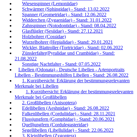
Wiesenspinner (Lemoniidae)
Schwärmer (Sphingidae) - Stand: 13.02.2022
Spanner (Geometridae) - Stand: 12.06.2022
Widderchen (Zygaenidae) - Stand: 31.01.2022
Zahnspinner (Notodontidae) - Stand: 08.04.2022
Glasflügler (Sesiidae) - Stand: 27.12.2021
Holzbohrer (Cossidae)
Wurzelbohrer (Hepialidae) - Stand: 29.01.2021
Wickler, Blattroller (Tortricidae) - Stand: 02.06.2022
Zünslerfalter(Pyralidae und Crambidae) - Stand:
21.08.2022
Sonstige Nachtfalter - Stand: 07.05.2022
Libellen (Odonata) - Deutsche Libellen - Artenportraits
Libellen - Bestimmungshilfen Libellen - Stand: 26.08.2022
1. Kurzübersicht: Erklärung der bestimmungsrelevanten
Merkmale bei Libellen
1. Kurzübersicht: Erklärung der bestimmungsrelevanten
Merkmale bei Großlibellen
2. Großlibellen (Anisoptera)
Edellibellen (Aeshnidae) - Stand: 26.08.2022
Falkenlibellen (Corduliidae) - Stand: 28.11.2021
Flussjungfern (Gomphidae) - Stand: 20.06.2021
Quelljungfern (Cordulegasteridae)
Segellibellen (Libellulidae) - Stand: 22.06.2022
3. Kleinlibellen (Zygoptera)