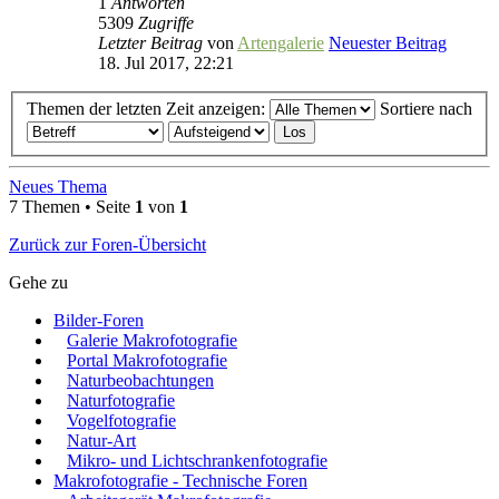
1
Antworten
5309
Zugriffe
Letzter Beitrag
von
Artengalerie
Neuester Beitrag
18. Jul 2017, 22:21
Themen der letzten Zeit anzeigen:
Sortiere nach
Neues Thema
7 Themen • Seite
1
von
1
Zurück zur Foren-Übersicht
Gehe zu
Bilder-Foren
Galerie Makrofotografie
Portal Makrofotografie
Naturbeobachtungen
Naturfotografie
Vogelfotografie
Natur-Art
Mikro- und Lichtschrankenfotografie
Makrofotografie - Technische Foren