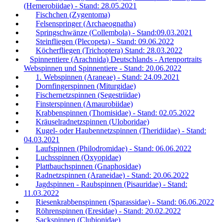
(Hemerobiidae) - Stand: 28.05.2021
Fischchen (Zygentoma)
Felsenspringer (Archaeognatha)
Springschwänze (Collembola) - Stand:09.03.2021
Steinfliegen (Plecopeta) - Stand: 09.06.2022
Köcherfliegen (Trichoptera) Stand: 28.03.2022
Spinnentiere (Arachnida) Deutschlands - Artenportraits
Webspinnen und Spinnentiere - Stand: 20.06.2022
1. Webspinnen (Araneae) - Stand: 24.09.2021
Dornfingerspinnen (Miturgidae)
Fischernetzspinnen (Segestriidae)
Finsterspinnen (Amaurobiidae)
Krabbenspinnen (Thomisidae) - Stand: 02.05.2022
Kräuselradnetzspinnen (Uloboridae)
Kugel- oder Haubennetzspinnen (Theridiidae) - Stand:
04.03.2021
Laufspinnen (Philodromidae) - Stand: 06.06.2022
Luchsspinnen (Oxyopidae)
Plattbauchspinnen (Gnaphosidae)
Radnetzspinnen (Araneidae) - Stand: 20.06.2022
Jagdspinnen - Raubspinnen (Pisauridae) - Stand:
11.03.2022
Riesenkrabbenspinnen (Sparassidae) - Stand: 06.06.2022
Röhrenspinnen (Eresidae) - Stand: 20.02.2022
Sackspinnen (Clubionidae)