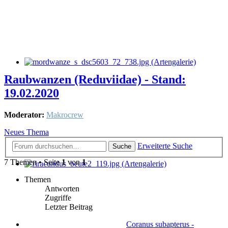
Raubwanzen (Reduviidae) - Stand:
19.02.2020
Moderator:
Makrocrew
Neues Thema
Erweiterte Suche
Suche
7 Themen • Seite
1
von
1
Themen
Antworten
Zugriffe
Letzter Beitrag
Coranus subapterus -