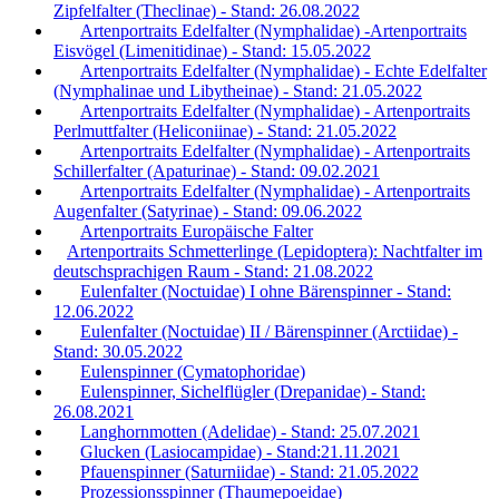
Zipfelfalter (Theclinae) - Stand: 26.08.2022
Artenportraits Edelfalter (Nymphalidae) -Artenportraits
Eisvögel (Limenitidinae) - Stand: 15.05.2022
Artenportraits Edelfalter (Nymphalidae) - Echte Edelfalter
(Nymphalinae und Libytheinae) - Stand: 21.05.2022
Artenportraits Edelfalter (Nymphalidae) - Artenportraits
Perlmuttfalter (Heliconiinae) - Stand: 21.05.2022
Artenportraits Edelfalter (Nymphalidae) - Artenportraits
Schillerfalter (Apaturinae) - Stand: 09.02.2021
Artenportraits Edelfalter (Nymphalidae) - Artenportraits
Augenfalter (Satyrinae) - Stand: 09.06.2022
Artenportraits Europäische Falter
Artenportraits Schmetterlinge (Lepidoptera): Nachtfalter im
deutschsprachigen Raum - Stand: 21.08.2022
Eulenfalter (Noctuidae) I ohne Bärenspinner - Stand:
12.06.2022
Eulenfalter (Noctuidae) II / Bärenspinner (Arctiidae) -
Stand: 30.05.2022
Eulenspinner (Cymatophoridae)
Eulenspinner, Sichelflügler (Drepanidae) - Stand:
26.08.2021
Langhornmotten (Adelidae) - Stand: 25.07.2021
Glucken (Lasiocampidae) - Stand:21.11.2021
Pfauenspinner (Saturniidae) - Stand: 21.05.2022
Prozessionsspinner (Thaumepoeidae)