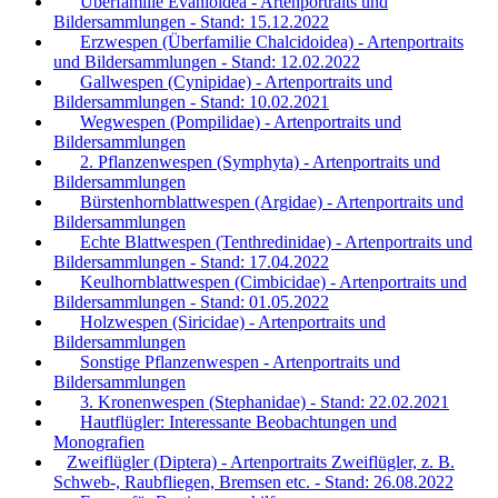
Überfamilie Evanioidea - Artenportraits und
Bildersammlungen - Stand: 15.12.2022
Erzwespen (Überfamilie Chalcidoidea) - Artenportraits
und Bildersammlungen - Stand: 12.02.2022
Gallwespen (Cynipidae) - Artenportraits und
Bildersammlungen - Stand: 10.02.2021
Wegwespen (Pompilidae) - Artenportraits und
Bildersammlungen
2. Pflanzenwespen (Symphyta) - Artenportraits und
Bildersammlungen
Bürstenhornblattwespen (Argidae) - Artenportraits und
Bildersammlungen
Echte Blattwespen (Tenthredinidae) - Artenportraits und
Bildersammlungen - Stand: 17.04.2022
Keulhornblattwespen (Cimbicidae) - Artenportraits und
Bildersammlungen - Stand: 01.05.2022
Holzwespen (Siricidae) - Artenportraits und
Bildersammlungen
Sonstige Pflanzenwespen - Artenportraits und
Bildersammlungen
3. Kronenwespen (Stephanidae) - Stand: 22.02.2021
Hautflügler: Interessante Beobachtungen und
Monografien
Zweiflügler (Diptera) - Artenportraits Zweiflügler, z. B.
Schweb-, Raubfliegen, Bremsen etc. - Stand: 26.08.2022