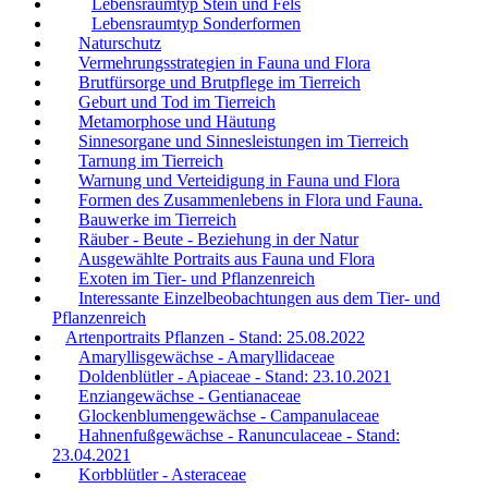
Lebensraumtyp Stein und Fels
Lebensraumtyp Sonderformen
Naturschutz
Vermehrungsstrategien in Fauna und Flora
Brutfürsorge und Brutpflege im Tierreich
Geburt und Tod im Tierreich
Metamorphose und Häutung
Sinnesorgane und Sinnesleistungen im Tierreich
Tarnung im Tierreich
Warnung und Verteidigung in Fauna und Flora
Formen des Zusammenlebens in Flora und Fauna.
Bauwerke im Tierreich
Räuber - Beute - Beziehung in der Natur
Ausgewählte Portraits aus Fauna und Flora
Exoten im Tier- und Pflanzenreich
Interessante Einzelbeobachtungen aus dem Tier- und
Pflanzenreich
Artenportraits Pflanzen - Stand: 25.08.2022
Amaryllisgewächse - Amaryllidaceae
Doldenblütler - Apiaceae - Stand: 23.10.2021
Enziangewächse - Gentianaceae
Glockenblumengewächse - Campanulaceae
Hahnenfußgewächse - Ranunculaceae - Stand:
23.04.2021
Korbblütler - Asteraceae